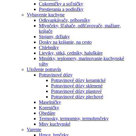
Cukorničky a soľničky
Prestierania a podložky
Vybavenie kuchyne
Odkvapkávače, príborníky
Mlynčeky, šľahače, odšťavovače, mažiare,
krájače
Stojany, držiaky
Dosky na krájanie, na cesto
Chlebníky
Lieviky, sitká, cedníky, haluškáre
Minútky, teplomery, marinovanie,kuchynské
váhy
Uloženie potravín
Potravinové dózy
Potravinové dózy keramické
Potravinové dózy sklenené
Potravinové dózy plastové
Potravinové dózy plechové
Maselničky
Koreničky
Obedáre
Termosky, termomisy, termohrnčeky
Misy kuchynské
Varenie
Hrnce, hrnčeky