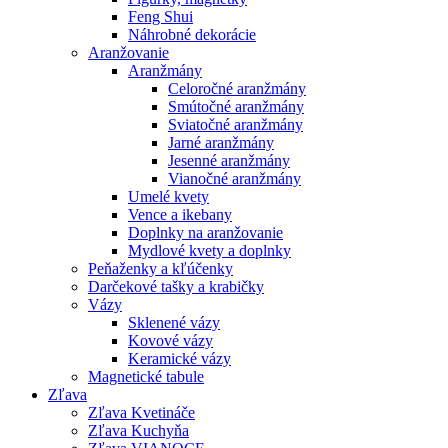
Feng Shui
Náhrobné dekorácie
Aranžovanie
Aranžmány
Celoročné aranžmány
Smútočné aranžmány
Sviatočné aranžmány
Jarné aranžmány
Jesenné aranžmány
Vianočné aranžmány
Umelé kvety
Vence a ikebany
Doplnky na aranžovanie
Mydlové kvety a doplnky
Peňaženky a kľúčenky
Darčekové tašky a krabičky
Vázy
Sklenené vázy
Kovové vázy
Keramické vázy
Magnetické tabule
Zľava
Zľava Kvetináče
Zľava Kuchyňa