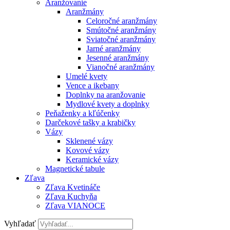
Aranžovanie
Aranžmány
Celoročné aranžmány
Smútočné aranžmány
Sviatočné aranžmány
Jarné aranžmány
Jesenné aranžmány
Vianočné aranžmány
Umelé kvety
Vence a ikebany
Doplnky na aranžovanie
Mydlové kvety a doplnky
Peňaženky a kľúčenky
Darčekové tašky a krabičky
Vázy
Sklenené vázy
Kovové vázy
Keramické vázy
Magnetické tabule
Zľava
Zľava Kvetináče
Zľava Kuchyňa
Zľava VIANOCE
Vyhľadať