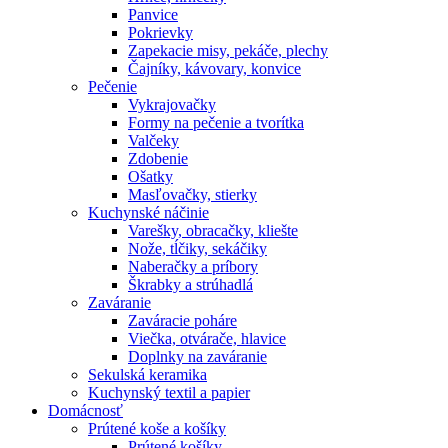
Panvice
Pokrievky
Zapekacie misy, pekáče, plechy
Čajníky, kávovary, konvice
Pečenie
Vykrajovačky
Formy na pečenie a tvorítka
Valčeky
Zdobenie
Ošatky
Masľovačky, stierky
Kuchynské náčinie
Varešky, obracačky, kliešte
Nože, tĺčiky, sekáčiky
Naberačky a príbory
Škrabky a strúhadlá
Zaváranie
Zaváracie poháre
Viečka, otvárače, hlavice
Doplnky na zaváranie
Sekulská keramika
Kuchynský textil a papier
Domácnosť
Prútené koše a košíky
Prútené košíky