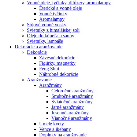
Vonné oleje, tyčinky, difúzery, aromalampy
Éterické a vonné oleje
Vonné tyčinky
Aromalampy
Sójové vonné vosky
Svietniky z himalájskej soli
Oleje do kúpeľa a sauny
Svietniky, lampáše
Dekorácie a aranžovanie
Dekorácie
Závesné dekorácie
Figúrky, magnetky
Feng Shui
Náhrobné dekorácie
Aranžovanie
Aranžmány
Celoročné aranžmány
Smútočné aranžmány
Sviatočné aranžmány
Jarné aranžmány
Jesenné aranžmány
Vianočné aranžmány
Umelé kvety
Vence a ikebany
Doplnky na aranžovanie