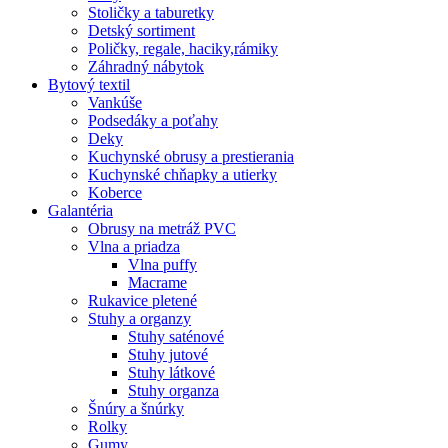
Stoličky a taburetky
Detský sortiment
Poličky, regale, haciky,rámiky
Záhradný nábytok
Bytový textil
Vankúše
Podsedáky a poťahy
Deky
Kuchynské obrusy a prestierania
Kuchynské chňapky a utierky
Koberce
Galantéria
Obrusy na metráž PVC
Vlna a priadza
Vlna puffy
Macrame
Rukavice pletené
Stuhy a organzy
Stuhy saténové
Stuhy jutové
Stuhy látkové
Stuhy organza
Šnúry a šnúrky
Rolky
Gumy