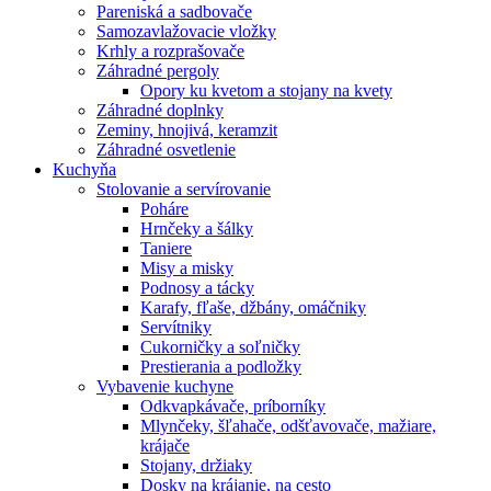
Pareniská a sadbovače
Samozavlažovacie vložky
Krhly a rozprašovače
Záhradné pergoly
Opory ku kvetom a stojany na kvety
Záhradné doplnky
Zeminy, hnojivá, keramzit
Záhradné osvetlenie
Kuchyňa
Stolovanie a servírovanie
Poháre
Hrnčeky a šálky
Taniere
Misy a misky
Podnosy a tácky
Karafy, fľaše, džbány, omáčniky
Servítniky
Cukorničky a soľničky
Prestierania a podložky
Vybavenie kuchyne
Odkvapkávače, príborníky
Mlynčeky, šľahače, odšťavovače, mažiare,
krájače
Stojany, držiaky
Dosky na krájanie, na cesto