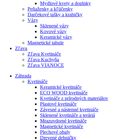
Mydlové kvety a doplnky
Peňaženky a kľúčenky
Darčekové tašky a krabičky
Vázy
Sklenené vázy
Kovové vázy
Keramické vázy
Magnetické tabule
Zľava
Zľava Kvetináče
Zľava Kuchyňa
Zľava VIANOCE
Záhrada
Kvetináče
Keramické kvetináče
ECO WOOD kvetináče
Kvetináče z prírodných materiálov
Plastové kvetináče
Závesné a nástenné kvetináče
Sklenené kvetináče a teráriá
Mrazuvdorné kvetináče
Magnetické kvetináče
Plechové obaly
Drevené debničky