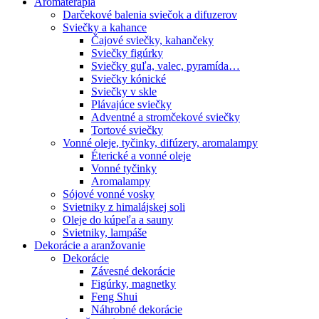
Aromaterapia
Darčekové balenia sviečok a difuzerov
Sviečky a kahance
Čajové sviečky, kahančeky
Sviečky figúrky
Sviečky guľa, valec, pyramída…
Sviečky kónické
Sviečky v skle
Plávajúce sviečky
Adventné a stromčekové sviečky
Tortové sviečky
Vonné oleje, tyčinky, difúzery, aromalampy
Éterické a vonné oleje
Vonné tyčinky
Aromalampy
Sójové vonné vosky
Svietniky z himalájskej soli
Oleje do kúpeľa a sauny
Svietniky, lampáše
Dekorácie a aranžovanie
Dekorácie
Závesné dekorácie
Figúrky, magnetky
Feng Shui
Náhrobné dekorácie