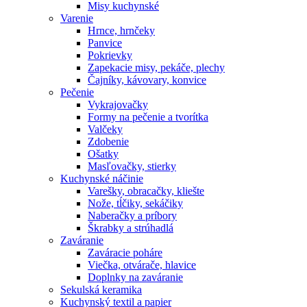
Misy kuchynské
Varenie
Hrnce, hrnčeky
Panvice
Pokrievky
Zapekacie misy, pekáče, plechy
Čajníky, kávovary, konvice
Pečenie
Vykrajovačky
Formy na pečenie a tvorítka
Valčeky
Zdobenie
Ošatky
Masľovačky, stierky
Kuchynské náčinie
Varešky, obracačky, kliešte
Nože, tĺčiky, sekáčiky
Naberačky a príbory
Škrabky a strúhadlá
Zaváranie
Zaváracie poháre
Viečka, otvárače, hlavice
Doplnky na zaváranie
Sekulská keramika
Kuchynský textil a papier