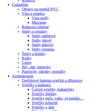
Koberce
Galantéria
Obrusy na metráž PVC
Vlna a priadza
Vlna puffy
Macrame
Rukavice pletené
Stuhy a organzy
Stuhy saténové
Stuhy jutové
Stuhy látkové
Stuhy organza
Šnúry a šnúrky
Rolky
Gumy
Ihly, nite, lemovky
Pančuchy, silonky, ponožky
Aromaterapia
Darčekové balenia sviečok a difuzerov
Sviečky a kahance
Čajové sviečky, kahančeky
Sviečky figúrky
Sviečky guľa, valec, pyramída…
Sviečky kónické
Sviečky v skle