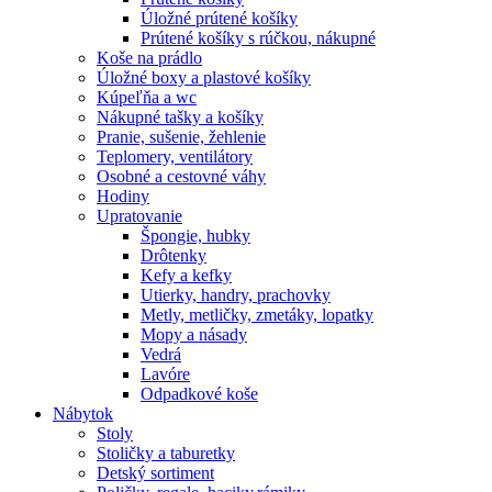
Úložné prútené košíky
Prútené košíky s rúčkou, nákupné
Koše na prádlo
Úložné boxy a plastové košíky
Kúpeľňa a wc
Nákupné tašky a košíky
Pranie, sušenie, žehlenie
Teplomery, ventilátory
Osobné a cestovné váhy
Hodiny
Upratovanie
Špongie, hubky
Drôtenky
Kefy a kefky
Utierky, handry, prachovky
Metly, metličky, zmetáky, lopatky
Mopy a násady
Vedrá
Lavóre
Odpadkové koše
Nábytok
Stoly
Stoličky a taburetky
Detský sortiment