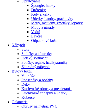
Upratovanie
Špongie, hubky
Drôtenky
Kefy a kefky
Utierky, handry, prachovky
Metly, metličky, zmetáky, lopatky
Mopy a násady
Vedrá
Lavóre
Odpadkové koše
Nábytok
Stoly
Stoličky a taburetky
Detský sortiment
Poličky, regale, haciky,rámiky
Záhradný nábytok
Bytový textil
Vankúše
Podsedáky a poťahy
Deky
Kuchynské obrusy a prestierania
Kuchynské chňapky a utierky
Koberce
Galantéria
Obrusy na metráž PVC