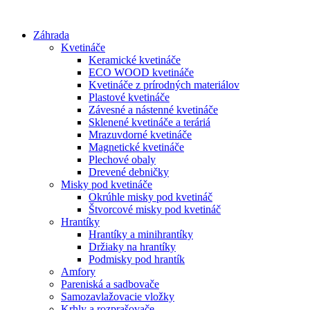
Preskočiť
na
Záhrada
obsah
Kvetináče
Keramické kvetináče
ECO WOOD kvetináče
Kvetináče z prírodných materiálov
Plastové kvetináče
Závesné a nástenné kvetináče
Sklenené kvetináče a teráriá
Mrazuvdorné kvetináče
Magnetické kvetináče
Plechové obaly
Drevené debničky
Misky pod kvetináče
Okrúhle misky pod kvetináč
Štvorcové misky pod kvetináč
Hrantíky
Hrantíky a minihrantíky
Držiaky na hrantíky
Podmisky pod hrantík
Amfory
Pareniská a sadbovače
Samozavlažovacie vložky
Krhly a rozprašovače