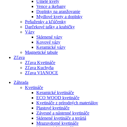
Umelé kvety
Vence a ikebany
Doplnky na aranžovanie
Mydlové kvety a doplnky
Peňaženky a kľúčenky
Darčekové tašky a krabičky
Vázy
Sklenené vázy
Kovové vázy
Keramické vázy
Magnetické tabule
Zľava
Zľava Kvetináče
Zľava Kuchyňa
Zľava VIANOCE
Záhrada
Kvetináče
Keramické kvetináče
ECO WOOD kvetináče
Kvetináče z prírodných materiálov
Plastové kvetináče
Závesné a nástenné kvetináče
Sklenené kvetináče a teráriá
Mrazuvdorné kvetináče