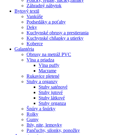
Poličky, regale, haciky,rámiky
Záhradný nábytok
Bytový textil
Vankúše
Podsedáky a poťahy
Deky
Kuchynské obrusy a prestierania
Kuchynské chňapky a utierky
Koberce
Galantéria
Obrusy na metráž PVC
Vlna a priadza
Vlna puffy
Macrame
Rukavice pletené
Stuhy a organzy
Stuhy saténové
Stuhy jutové
Stuhy látkové
Stuhy organza
Šnúry a šnúrky
Rolky
Gumy
Ihly, nite, lemovky
Pančuchy, silonky, ponožky