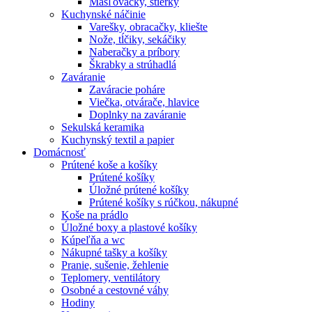
Masľovačky, stierky
Kuchynské náčinie
Varešky, obracačky, kliešte
Nože, tĺčiky, sekáčiky
Naberačky a príbory
Škrabky a strúhadlá
Zaváranie
Zaváracie poháre
Viečka, otvárače, hlavice
Doplnky na zaváranie
Sekulská keramika
Kuchynský textil a papier
Domácnosť
Prútené koše a košíky
Prútené košíky
Úložné prútené košíky
Prútené košíky s rúčkou, nákupné
Koše na prádlo
Úložné boxy a plastové košíky
Kúpeľňa a wc
Nákupné tašky a košíky
Pranie, sušenie, žehlenie
Teplomery, ventilátory
Osobné a cestovné váhy
Hodiny