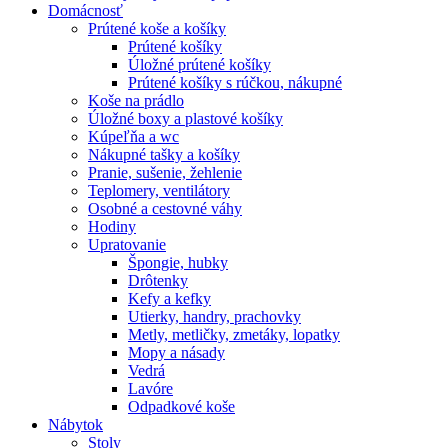
Domácnosť
Prútené koše a košíky
Prútené košíky
Úložné prútené košíky
Prútené košíky s rúčkou, nákupné
Koše na prádlo
Úložné boxy a plastové košíky
Kúpeľňa a wc
Nákupné tašky a košíky
Pranie, sušenie, žehlenie
Teplomery, ventilátory
Osobné a cestovné váhy
Hodiny
Upratovanie
Špongie, hubky
Drôtenky
Kefy a kefky
Utierky, handry, prachovky
Metly, metličky, zmetáky, lopatky
Mopy a násady
Vedrá
Lavóre
Odpadkové koše
Nábytok
Stoly