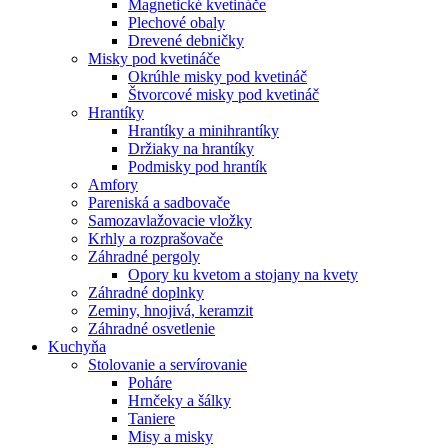
Magnetické kvetináče
Plechové obaly
Drevené debničky
Misky pod kvetináče
Okrúhle misky pod kvetináč
Štvorcové misky pod kvetináč
Hrantíky
Hrantíky a minihrantíky
Držiaky na hrantíky
Podmisky pod hrantík
Amfory
Pareniská a sadbovače
Samozavlažovacie vložky
Krhly a rozprašovače
Záhradné pergoly
Opory ku kvetom a stojany na kvety
Záhradné doplnky
Zeminy, hnojivá, keramzit
Záhradné osvetlenie
Kuchyňa
Stolovanie a servírovanie
Poháre
Hrnčeky a šálky
Taniere
Misy a misky