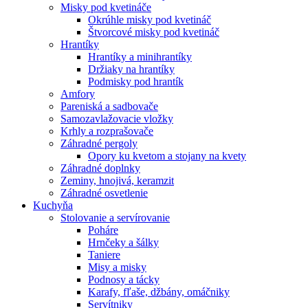
Misky pod kvetináče
Okrúhle misky pod kvetináč
Štvorcové misky pod kvetináč
Hrantíky
Hrantíky a minihrantíky
Držiaky na hrantíky
Podmisky pod hrantík
Amfory
Pareniská a sadbovače
Samozavlažovacie vložky
Krhly a rozprašovače
Záhradné pergoly
Opory ku kvetom a stojany na kvety
Záhradné doplnky
Zeminy, hnojivá, keramzit
Záhradné osvetlenie
Kuchyňa
Stolovanie a servírovanie
Poháre
Hrnčeky a šálky
Taniere
Misy a misky
Podnosy a tácky
Karafy, fľaše, džbány, omáčniky
Servítniky