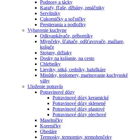
Podnosy a tácky
Karafy, fľaše, džbány, omáčniky
Servítniky
Cukorničky a soľničky
Prestierania a podložky
Vybavenie kuchyne
Odkvapkávače, príborníky
Mlynčeky, šľahače, odšťavovače, mažiare,
krájače
Stojany, držiaky
Dosky na krájanie, na cesto
Chlebníky
Lieviky, sitká, cedníky, haluškáre
Minútky, teplomery, marinovanie,kuchynské
váhy
Uloženie potravín
Potravinové dózy
Potravinové dózy keramické
Potravinové dózy sklenené
Potravinové dózy plastové
Potravinové dózy plechové
Maselničky
Koreničky
Obedáre
Termosky, termomisy, termohrnčeky