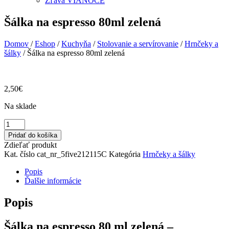
Zľava VIANOCE
Šálka na espresso 80ml zelená
Domov
/
Eshop
/
Kuchyňa
/
Stolovanie a servírovanie
/
Hrnčeky a
šálky
/ Šálka na espresso 80ml zelená
2,50
€
Na sklade
množstvo
Šálka
Pridať do košíka
na
Zdieľať produkt
espresso
Kat. číslo
cat_nr_5five212115C
Kategória
Hrnčeky a šálky
80ml
zelená
Popis
Ďalšie informácie
Popis
Šálka na espresso 80 ml zelená –