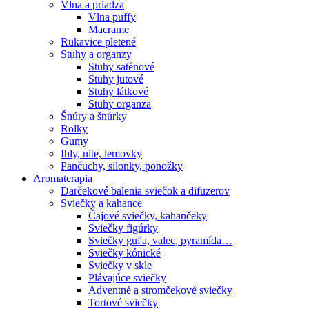
Vlna a priadza
Vlna puffy
Macrame
Rukavice pletené
Stuhy a organzy
Stuhy saténové
Stuhy jutové
Stuhy látkové
Stuhy organza
Šnúry a šnúrky
Rolky
Gumy
Ihly, nite, lemovky
Pančuchy, silonky, ponožky
Aromaterapia
Darčekové balenia sviečok a difuzerov
Sviečky a kahance
Čajové sviečky, kahančeky
Sviečky figúrky
Sviečky guľa, valec, pyramída…
Sviečky kónické
Sviečky v skle
Plávajúce sviečky
Adventné a stromčekové sviečky
Tortové sviečky