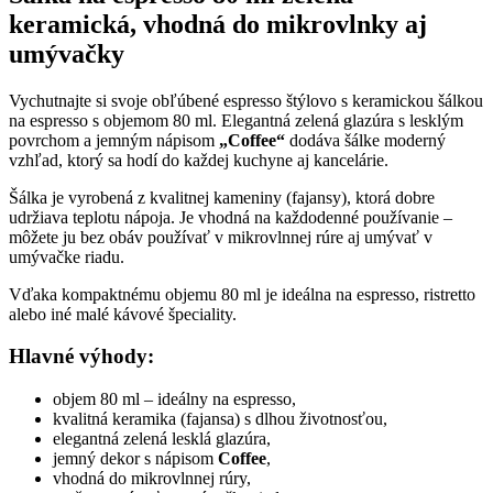
keramická, vhodná do mikrovlnky aj
umývačky
Vychutnajte si svoje obľúbené espresso štýlovo s keramickou šálkou
na espresso s objemom 80 ml. Elegantná zelená glazúra s lesklým
povrchom a jemným nápisom
„Coffee“
dodáva šálke moderný
vzhľad, ktorý sa hodí do každej kuchyne aj kancelárie.
Šálka je vyrobená z kvalitnej kameniny (fajansy), ktorá dobre
udržiava teplotu nápoja. Je vhodná na každodenné používanie –
môžete ju bez obáv používať v mikrovlnnej rúre aj umývať v
umývačke riadu.
Vďaka kompaktnému objemu 80 ml je ideálna na espresso, ristretto
alebo iné malé kávové špeciality.
Hlavné výhody:
objem 80 ml – ideálny na espresso,
kvalitná keramika (fajansa) s dlhou životnosťou,
elegantná zelená lesklá glazúra,
jemný dekor s nápisom
Coffee
,
vhodná do mikrovlnnej rúry,