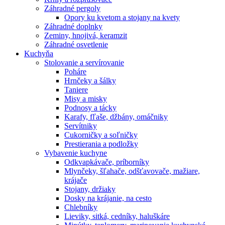
Záhradné pergoly
Opory ku kvetom a stojany na kvety
Záhradné doplnky
Zeminy, hnojivá, keramzit
Záhradné osvetlenie
Kuchyňa
Stolovanie a servírovanie
Poháre
Hrnčeky a šálky
Taniere
Misy a misky
Podnosy a tácky
Karafy, fľaše, džbány, omáčniky
Servítniky
Cukorničky a soľničky
Prestierania a podložky
Vybavenie kuchyne
Odkvapkávače, príborníky
Mlynčeky, šľahače, odšťavovače, mažiare,
krájače
Stojany, držiaky
Dosky na krájanie, na cesto
Chlebníky
Lieviky, sitká, cedníky, haluškáre