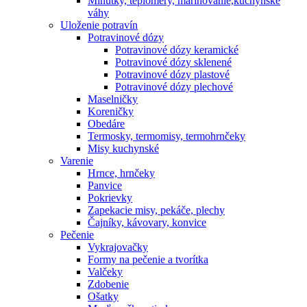
Minútky, teplomery, marinovanie,kuchynské
váhy
Uloženie potravín
Potravinové dózy
Potravinové dózy keramické
Potravinové dózy sklenené
Potravinové dózy plastové
Potravinové dózy plechové
Maselničky
Koreničky
Obedáre
Termosky, termomisy, termohrnčeky
Misy kuchynské
Varenie
Hrnce, hrnčeky
Panvice
Pokrievky
Zapekacie misy, pekáče, plechy
Čajníky, kávovary, konvice
Pečenie
Vykrajovačky
Formy na pečenie a tvorítka
Valčeky
Zdobenie
Ošatky