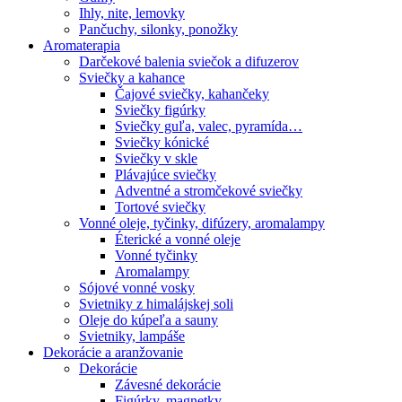
Ihly, nite, lemovky
Pančuchy, silonky, ponožky
Aromaterapia
Darčekové balenia sviečok a difuzerov
Sviečky a kahance
Čajové sviečky, kahančeky
Sviečky figúrky
Sviečky guľa, valec, pyramída…
Sviečky kónické
Sviečky v skle
Plávajúce sviečky
Adventné a stromčekové sviečky
Tortové sviečky
Vonné oleje, tyčinky, difúzery, aromalampy
Éterické a vonné oleje
Vonné tyčinky
Aromalampy
Sójové vonné vosky
Svietniky z himalájskej soli
Oleje do kúpeľa a sauny
Svietniky, lampáše
Dekorácie a aranžovanie
Dekorácie
Závesné dekorácie
Figúrky, magnetky