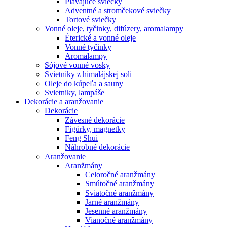
Plávajúce sviečky
Adventné a stromčekové sviečky
Tortové sviečky
Vonné oleje, tyčinky, difúzery, aromalampy
Éterické a vonné oleje
Vonné tyčinky
Aromalampy
Sójové vonné vosky
Svietniky z himalájskej soli
Oleje do kúpeľa a sauny
Svietniky, lampáše
Dekorácie a aranžovanie
Dekorácie
Závesné dekorácie
Figúrky, magnetky
Feng Shui
Náhrobné dekorácie
Aranžovanie
Aranžmány
Celoročné aranžmány
Smútočné aranžmány
Sviatočné aranžmány
Jarné aranžmány
Jesenné aranžmány
Vianočné aranžmány