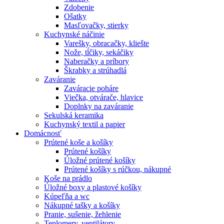
Zdobenie
Ošatky
Masľovačky, stierky
Kuchynské náčinie
Varešky, obracačky, kliešte
Nože, tĺčiky, sekáčiky
Naberačky a príbory
Škrabky a strúhadlá
Zaváranie
Zaváracie poháre
Viečka, otvárače, hlavice
Doplnky na zaváranie
Sekulská keramika
Kuchynský textil a papier
Domácnosť
Prútené koše a košíky
Prútené košíky
Úložné prútené košíky
Prútené košíky s rúčkou, nákupné
Koše na prádlo
Úložné boxy a plastové košíky
Kúpeľňa a wc
Nákupné tašky a košíky
Pranie, sušenie, žehlenie
Teplomery, ventilátory