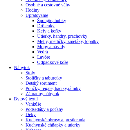
Osobné a cestovné váhy
Hodiny
Upratovanie
Špongie, hubky
Drôtenky
Kefy a kefky
Utierky, handry, prachovky
Metly, metličky, zmetáky, lopatky
Mopy a násady
Vedrá
Lavóre
Odpadkové koše
Nábytok
Stoly
Stoličky a taburetky
Detský sortiment
Poličky, regale, haciky,rámiky
Záhradný nábytok
Bytový textil
Vankúše
Podsedáky a poťahy
Deky
Kuchynské obrusy a prestierania
Kuchynské chňapky a utierky