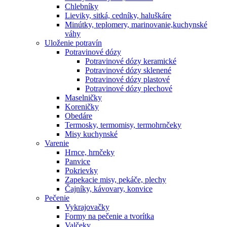
Chlebníky
Lieviky, sitká, cedníky, haluškáre
Minútky, teplomery, marinovanie,kuchynské
váhy
Uloženie potravín
Potravinové dózy
Potravinové dózy keramické
Potravinové dózy sklenené
Potravinové dózy plastové
Potravinové dózy plechové
Maselničky
Koreničky
Obedáre
Termosky, termomisy, termohrnčeky
Misy kuchynské
Varenie
Hrnce, hrnčeky
Panvice
Pokrievky
Zapekacie misy, pekáče, plechy
Čajníky, kávovary, konvice
Pečenie
Vykrajovačky
Formy na pečenie a tvorítka
Valčeky