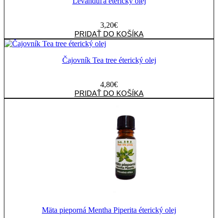
olej
Levanduľa éterický olej
3,20
€
množstvo
PRIDAŤ DO KOŠÍKA
Levanduľa
éterický
olej
Čajovník Tea tree éterický olej
4,80
€
množstvo
PRIDAŤ DO KOŠÍKA
Čajovník
Tea
tree
éterický
olej
Mäta pieporná Mentha Piperita éterický olej