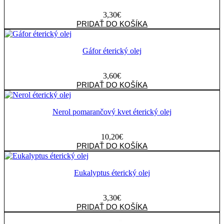
3,30
€
množstvo
PRIDAŤ DO KOŠÍKA
Medovka
éterický
olej
Gáfor éterický olej
3,60
€
množstvo
PRIDAŤ DO KOŠÍKA
Gáfor
éterický
olej
Nerol pomarančový kvet éterický olej
10,20
€
množstvo
PRIDAŤ DO KOŠÍKA
Nerol
pomarančový
kvet
Eukalyptus éterický olej
éterický
olej
3,30
€
množstvo
PRIDAŤ DO KOŠÍKA
Eukalyptus