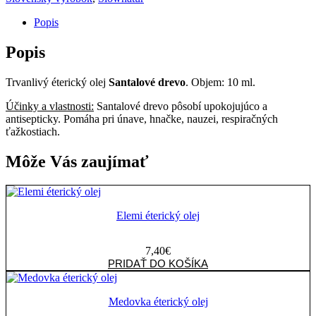
Popis
Popis
Trvanlivý éterický olej
Santalové drevo
. Objem: 10 ml.
Účinky a vlastnosti:
Santalové drevo pôsobí upokojujúco a
antisepticky. Pomáha pri únave, hnačke, nauzei, respiračných
ťažkostiach.
Môže Vás zaujímať
Elemi éterický olej
7,40
€
množstvo
PRIDAŤ DO KOŠÍKA
Elemi
éterický
olej
Medovka éterický olej