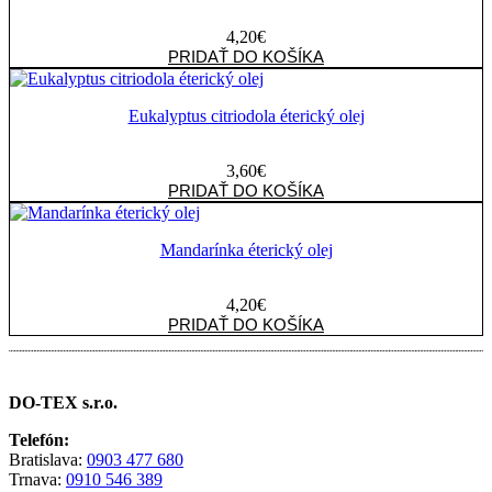
4,20
€
množstvo
PRIDAŤ DO KOŠÍKA
Mäta
pieporná
Mentha
Eukalyptus citriodola éterický olej
Piperita
éterický
3,60
€
olej
množstvo
PRIDAŤ DO KOŠÍKA
Eukalyptus
citriodola
éterický
Mandarínka éterický olej
olej
4,20
€
množstvo
PRIDAŤ DO KOŠÍKA
Mandarínka
éterický
olej
DO-TEX s.r.o.
Telefón:
Bratislava:
0903 477 680
Trnava:
0910 546 389