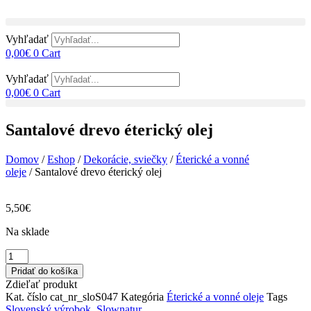
Preskočiť
na
obsah
Vyhľadať
0,00
€
0
Cart
Vyhľadať
0,00
€
0
Cart
Santalové drevo éterický olej
Domov
/
Eshop
/
Dekorácie, sviečky
/
Éterické a vonné
oleje
/ Santalové drevo éterický olej
5,50
€
Na sklade
množstvo
Santalové
Pridať do košíka
drevo
Zdieľať produkt
éterický
Kat. číslo
cat_nr_sloS047
Kategória
Éterické a vonné oleje
Tags
olej
Slovenský výrobok
,
Slownatur