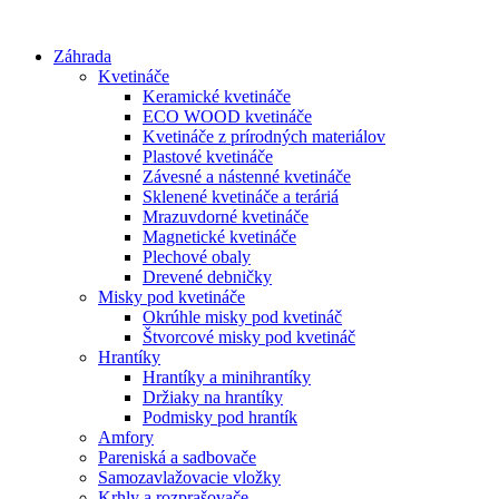
Preskočiť
na
Záhrada
obsah
Kvetináče
Keramické kvetináče
ECO WOOD kvetináče
Kvetináče z prírodných materiálov
Plastové kvetináče
Závesné a nástenné kvetináče
Sklenené kvetináče a teráriá
Mrazuvdorné kvetináče
Magnetické kvetináče
Plechové obaly
Drevené debničky
Misky pod kvetináče
Okrúhle misky pod kvetináč
Štvorcové misky pod kvetináč
Hrantíky
Hrantíky a minihrantíky
Držiaky na hrantíky
Podmisky pod hrantík
Amfory
Pareniská a sadbovače
Samozavlažovacie vložky
Krhly a rozprašovače