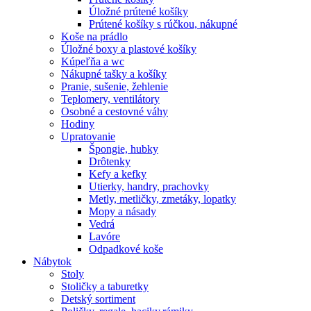
Úložné prútené košíky
Prútené košíky s rúčkou, nákupné
Koše na prádlo
Úložné boxy a plastové košíky
Kúpeľňa a wc
Nákupné tašky a košíky
Pranie, sušenie, žehlenie
Teplomery, ventilátory
Osobné a cestovné váhy
Hodiny
Upratovanie
Špongie, hubky
Drôtenky
Kefy a kefky
Utierky, handry, prachovky
Metly, metličky, zmetáky, lopatky
Mopy a násady
Vedrá
Lavóre
Odpadkové koše
Nábytok
Stoly
Stoličky a taburetky
Detský sortiment