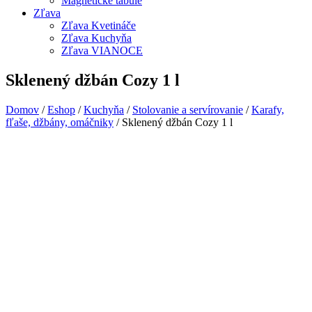
Magnetické tabule
Zľava
Zľava Kvetináče
Zľava Kuchyňa
Zľava VIANOCE
Sklenený džbán Cozy 1 l
Domov
/
Eshop
/
Kuchyňa
/
Stolovanie a servírovanie
/
Karafy,
fľaše, džbány, omáčniky
/ Sklenený džbán Cozy 1 l