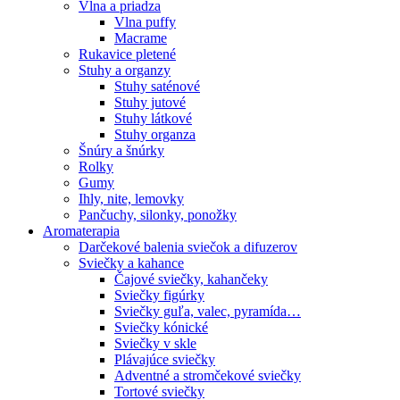
Vlna a priadza
Vlna puffy
Macrame
Rukavice pletené
Stuhy a organzy
Stuhy saténové
Stuhy jutové
Stuhy látkové
Stuhy organza
Šnúry a šnúrky
Rolky
Gumy
Ihly, nite, lemovky
Pančuchy, silonky, ponožky
Aromaterapia
Darčekové balenia sviečok a difuzerov
Sviečky a kahance
Čajové sviečky, kahančeky
Sviečky figúrky
Sviečky guľa, valec, pyramída…
Sviečky kónické
Sviečky v skle
Plávajúce sviečky
Adventné a stromčekové sviečky
Tortové sviečky