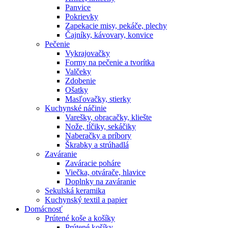
Panvice
Pokrievky
Zapekacie misy, pekáče, plechy
Čajníky, kávovary, konvice
Pečenie
Vykrajovačky
Formy na pečenie a tvorítka
Valčeky
Zdobenie
Ošatky
Masľovačky, stierky
Kuchynské náčinie
Varešky, obracačky, kliešte
Nože, tĺčiky, sekáčiky
Naberačky a príbory
Škrabky a strúhadlá
Zaváranie
Zaváracie poháre
Viečka, otvárače, hlavice
Doplnky na zaváranie
Sekulská keramika
Kuchynský textil a papier
Domácnosť
Prútené koše a košíky
Prútené košíky