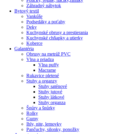
Poličky, regale, haciky,rámiky
Záhradný nábytok
Bytový textil
Vankúše
Podsedáky a poťahy
Deky
Kuchynské obrusy a prestierania
Kuchynské chňapky a utierky
Koberce
Galantéria
Obrusy na metráž PVC
Vlna a priadza
Vlna puffy
Macrame
Rukavice pletené
Stuhy a organzy
Stuhy saténové
Stuhy jutové
Stuhy látkové
Stuhy organza
Šnúry a šnúrky
Rolky
Gumy
Ihly, nite, lemovky
Pančuchy, silonky, ponožky