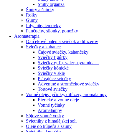
Stuhy organza
Šnúry a šnúrky
Rolky
Gumy
Ihly, nite, lemovky
Pančuchy, silonky, ponožky
Aromaterapia
Darčekové balenia sviečok a difuzerov
Sviečky a kahance
Čajové sviečky, kahančeky
Sviečky figúrky
Sviečky guľa, valec, pyramída…
Sviečky kónické
Sviečky v skle
Plávajúce sviečky
Adventné a stromčekové sviečky
Tortové sviečky
Vonné oleje, tyčinky, difúzery, aromalampy
Éterické a vonné oleje
Vonné tyčinky
Aromalampy
Sójové vonné vosky
Svietniky z himalájskej soli
Oleje do kúpeľa a sauny
Svietniky, lampáše