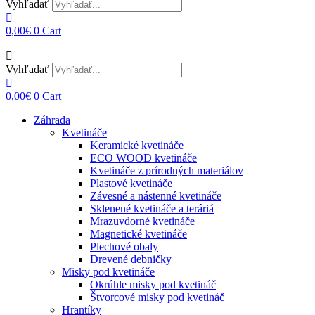
Vyhľadať
0,00
€
0
Cart
Vyhľadať
0,00
€
0
Cart
Záhrada
Kvetináče
Keramické kvetináče
ECO WOOD kvetináče
Kvetináče z prírodných materiálov
Plastové kvetináče
Závesné a nástenné kvetináče
Sklenené kvetináče a teráriá
Mrazuvdorné kvetináče
Magnetické kvetináče
Plechové obaly
Drevené debničky
Misky pod kvetináče
Okrúhle misky pod kvetináč
Štvorcové misky pod kvetináč
Hrantíky