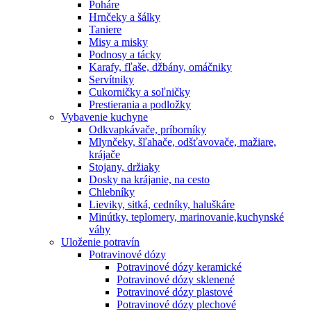
Poháre
Hrnčeky a šálky
Taniere
Misy a misky
Podnosy a tácky
Karafy, fľaše, džbány, omáčniky
Servítniky
Cukorničky a soľničky
Prestierania a podložky
Vybavenie kuchyne
Odkvapkávače, príborníky
Mlynčeky, šľahače, odšťavovače, mažiare,
krájače
Stojany, držiaky
Dosky na krájanie, na cesto
Chlebníky
Lieviky, sitká, cedníky, haluškáre
Minútky, teplomery, marinovanie,kuchynské
váhy
Uloženie potravín
Potravinové dózy
Potravinové dózy keramické
Potravinové dózy sklenené
Potravinové dózy plastové
Potravinové dózy plechové