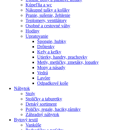
Kúpeľňa a wc
Nákupné tašky a košíky
Pranie, sušenie, žehlenie
Teplomery, ventilátory
Osobné a cestovné váhy
Hodiny
Upratovanie
Špongie, hubky
Drôtenky
Kefy a kefky
Utierky, handry, prachovky
Metly, metličky, zmetáky, lopatky
Mopy a násady
Vedrá
Lavóre
Odpadkové koše
Nábytok
Stoly
Stoličky a taburetky
Detský sortiment
Poličky, regale, haciky,rámiky
Záhradný nábytok
Bytový textil
Vankúše