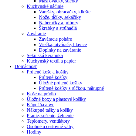
Masľovačky, stierky
Kuchynské náčinie
Varešky, obracačky, kliešte
Nože, tĺčiky, sekáčiky
Naberačky a príbory
Škrabky a strúhadlá
Zaváranie
Zaváracie poháre
Viečka, otvárače, hlavice
Doplnky na zaváranie
Sekulská keramika
Kuchynský textil a papier
Domácnosť
Prútené koše a košíky
Prútené košíky
Úložné prútené košíky
Prútené košíky s rúčkou, nákupné
Koše na prádlo
Úložné boxy a plastové košíky
Kúpeľňa a wc
Nákupné tašky a košíky
Pranie, sušenie, žehlenie
Teplomery, ventilátory
Osobné a cestovné váhy
Hodiny