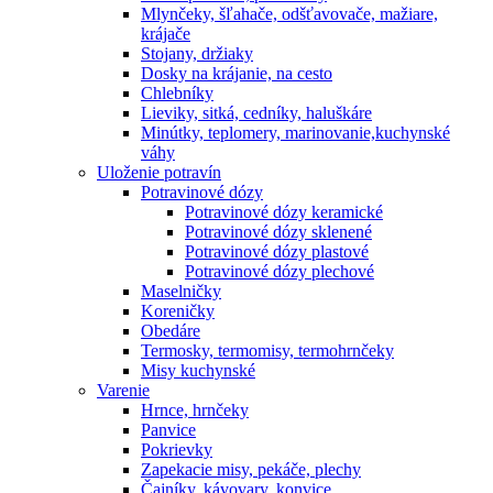
Mlynčeky, šľahače, odšťavovače, mažiare,
krájače
Stojany, držiaky
Dosky na krájanie, na cesto
Chlebníky
Lieviky, sitká, cedníky, haluškáre
Minútky, teplomery, marinovanie,kuchynské
váhy
Uloženie potravín
Potravinové dózy
Potravinové dózy keramické
Potravinové dózy sklenené
Potravinové dózy plastové
Potravinové dózy plechové
Maselničky
Koreničky
Obedáre
Termosky, termomisy, termohrnčeky
Misy kuchynské
Varenie
Hrnce, hrnčeky
Panvice
Pokrievky
Zapekacie misy, pekáče, plechy
Čajníky, kávovary, konvice