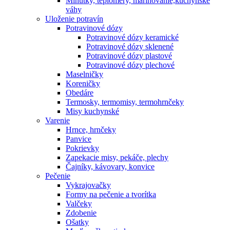
Minútky, teplomery, marinovanie,kuchynské
váhy
Uloženie potravín
Potravinové dózy
Potravinové dózy keramické
Potravinové dózy sklenené
Potravinové dózy plastové
Potravinové dózy plechové
Maselničky
Koreničky
Obedáre
Termosky, termomisy, termohrnčeky
Misy kuchynské
Varenie
Hrnce, hrnčeky
Panvice
Pokrievky
Zapekacie misy, pekáče, plechy
Čajníky, kávovary, konvice
Pečenie
Vykrajovačky
Formy na pečenie a tvorítka
Valčeky
Zdobenie
Ošatky