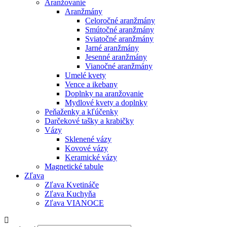
Aranžovanie
Aranžmány
Celoročné aranžmány
Smútočné aranžmány
Sviatočné aranžmány
Jarné aranžmány
Jesenné aranžmány
Vianočné aranžmány
Umelé kvety
Vence a ikebany
Doplnky na aranžovanie
Mydlové kvety a doplnky
Peňaženky a kľúčenky
Darčekové tašky a krabičky
Vázy
Sklenené vázy
Kovové vázy
Keramické vázy
Magnetické tabule
Zľava
Zľava Kvetináče
Zľava Kuchyňa
Zľava VIANOCE