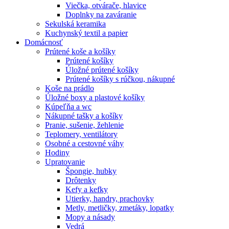
Viečka, otvárače, hlavice
Doplnky na zaváranie
Sekulská keramika
Kuchynský textil a papier
Domácnosť
Prútené koše a košíky
Prútené košíky
Úložné prútené košíky
Prútené košíky s rúčkou, nákupné
Koše na prádlo
Úložné boxy a plastové košíky
Kúpeľňa a wc
Nákupné tašky a košíky
Pranie, sušenie, žehlenie
Teplomery, ventilátory
Osobné a cestovné váhy
Hodiny
Upratovanie
Špongie, hubky
Drôtenky
Kefy a kefky
Utierky, handry, prachovky
Metly, metličky, zmetáky, lopatky
Mopy a násady
Vedrá