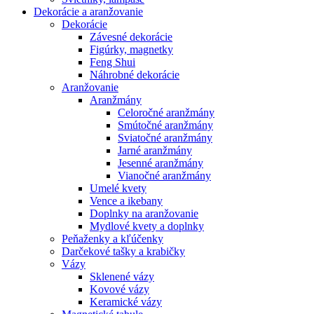
Dekorácie a aranžovanie
Dekorácie
Závesné dekorácie
Figúrky, magnetky
Feng Shui
Náhrobné dekorácie
Aranžovanie
Aranžmány
Celoročné aranžmány
Smútočné aranžmány
Sviatočné aranžmány
Jarné aranžmány
Jesenné aranžmány
Vianočné aranžmány
Umelé kvety
Vence a ikebany
Doplnky na aranžovanie
Mydlové kvety a doplnky
Peňaženky a kľúčenky
Darčekové tašky a krabičky
Vázy
Sklenené vázy
Kovové vázy
Keramické vázy