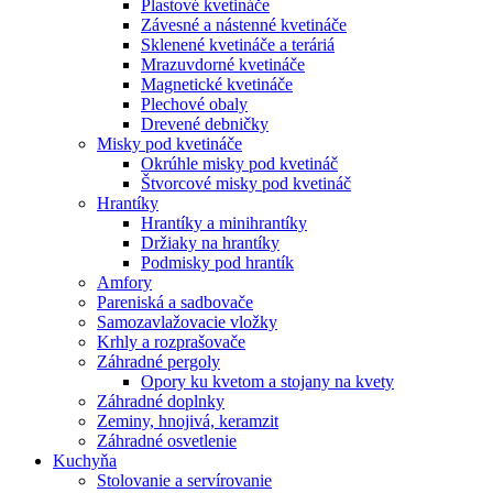
Plastové kvetináče
Závesné a nástenné kvetináče
Sklenené kvetináče a teráriá
Mrazuvdorné kvetináče
Magnetické kvetináče
Plechové obaly
Drevené debničky
Misky pod kvetináče
Okrúhle misky pod kvetináč
Štvorcové misky pod kvetináč
Hrantíky
Hrantíky a minihrantíky
Držiaky na hrantíky
Podmisky pod hrantík
Amfory
Pareniská a sadbovače
Samozavlažovacie vložky
Krhly a rozprašovače
Záhradné pergoly
Opory ku kvetom a stojany na kvety
Záhradné doplnky
Zeminy, hnojivá, keramzit
Záhradné osvetlenie
Kuchyňa
Stolovanie a servírovanie