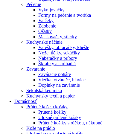
Pečenie
Vykrajovačky
Formy na pečenie a tvorítka
Valčeky
Zdobenie
Ošatky
Masľovačky, stierky
Kuchynské náčinie
Varešky, obracačky, kliešte
Nože, tĺčiky, sekáčiky
Naberačky a príbory
Škrabky a strúhadlá
Zaváranie
Zaváracie poháre
Viečka, otvárače, hlavice
Doplnky na zaváranie
Sekulská keramika
Kuchynský textil a papier
Domácnosť
Prútené koše a košíky
Prútené košíky
Úložné prútené košíky
Prútené košíky s rúčkou, nákupné
Koše na prádlo
Úložné boxy a plastové košíky