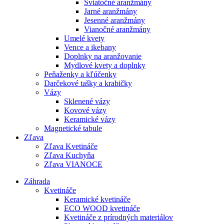
Sviatočné aranžmány
Jarné aranžmány
Jesenné aranžmány
Vianočné aranžmány
Umelé kvety
Vence a ikebany
Doplnky na aranžovanie
Mydlové kvety a doplnky
Peňaženky a kľúčenky
Darčekové tašky a krabičky
Vázy
Sklenené vázy
Kovové vázy
Keramické vázy
Magnetické tabule
Zľava
Zľava Kvetináče
Zľava Kuchyňa
Zľava VIANOCE
Záhrada
Kvetináče
Keramické kvetináče
ECO WOOD kvetináče
Kvetináče z prírodných materiálov