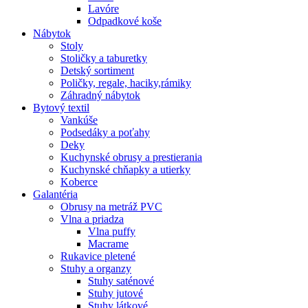
Lavóre
Odpadkové koše
Nábytok
Stoly
Stoličky a taburetky
Detský sortiment
Poličky, regale, haciky,rámiky
Záhradný nábytok
Bytový textil
Vankúše
Podsedáky a poťahy
Deky
Kuchynské obrusy a prestierania
Kuchynské chňapky a utierky
Koberce
Galantéria
Obrusy na metráž PVC
Vlna a priadza
Vlna puffy
Macrame
Rukavice pletené
Stuhy a organzy
Stuhy saténové
Stuhy jutové
Stuhy látkové