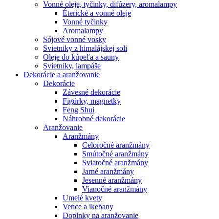
Vonné oleje, tyčinky, difúzery, aromalampy
Éterické a vonné oleje
Vonné tyčinky
Aromalampy
Sójové vonné vosky
Svietniky z himalájskej soli
Oleje do kúpeľa a sauny
Svietniky, lampáše
Dekorácie a aranžovanie
Dekorácie
Závesné dekorácie
Figúrky, magnetky
Feng Shui
Náhrobné dekorácie
Aranžovanie
Aranžmány
Celoročné aranžmány
Smútočné aranžmány
Sviatočné aranžmány
Jarné aranžmány
Jesenné aranžmány
Vianočné aranžmány
Umelé kvety
Vence a ikebany
Doplnky na aranžovanie