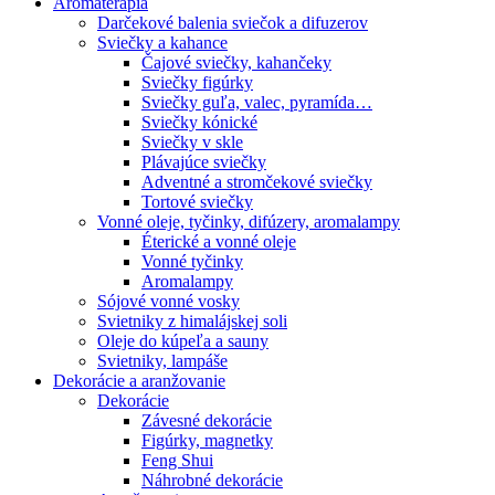
Aromaterapia
Darčekové balenia sviečok a difuzerov
Sviečky a kahance
Čajové sviečky, kahančeky
Sviečky figúrky
Sviečky guľa, valec, pyramída…
Sviečky kónické
Sviečky v skle
Plávajúce sviečky
Adventné a stromčekové sviečky
Tortové sviečky
Vonné oleje, tyčinky, difúzery, aromalampy
Éterické a vonné oleje
Vonné tyčinky
Aromalampy
Sójové vonné vosky
Svietniky z himalájskej soli
Oleje do kúpeľa a sauny
Svietniky, lampáše
Dekorácie a aranžovanie
Dekorácie
Závesné dekorácie
Figúrky, magnetky
Feng Shui
Náhrobné dekorácie