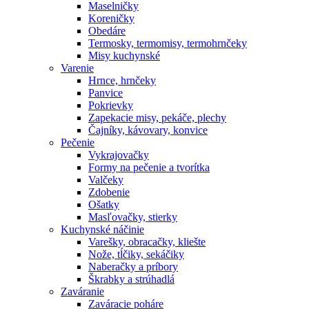
Maselničky
Koreničky
Obedáre
Termosky, termomisy, termohrnčeky
Misy kuchynské
Varenie
Hrnce, hrnčeky
Panvice
Pokrievky
Zapekacie misy, pekáče, plechy
Čajníky, kávovary, konvice
Pečenie
Vykrajovačky
Formy na pečenie a tvorítka
Valčeky
Zdobenie
Ošatky
Masľovačky, stierky
Kuchynské náčinie
Varešky, obracačky, kliešte
Nože, tĺčiky, sekáčiky
Naberačky a príbory
Škrabky a strúhadlá
Zaváranie
Zaváracie poháre