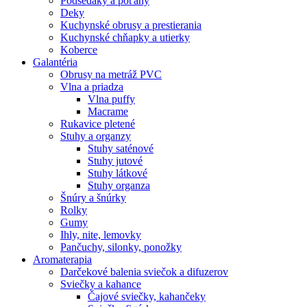
Podsedáky a poťahy
Deky
Kuchynské obrusy a prestierania
Kuchynské chňapky a utierky
Koberce
Galantéria
Obrusy na metráž PVC
Vlna a priadza
Vlna puffy
Macrame
Rukavice pletené
Stuhy a organzy
Stuhy saténové
Stuhy jutové
Stuhy látkové
Stuhy organza
Šnúry a šnúrky
Rolky
Gumy
Ihly, nite, lemovky
Pančuchy, silonky, ponožky
Aromaterapia
Darčekové balenia sviečok a difuzerov
Sviečky a kahance
Čajové sviečky, kahančeky