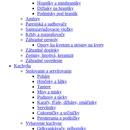
Hrantíky a minihrantíky
Držiaky na hrantíky
Podmisky pod hrantík
Amfory
Pareniská a sadbovače
Samozavlažovacie vložky
Krhly a rozprašovače
Záhradné pergoly
Opory ku kvetom a stojany na kvety
Záhradné doplnky
Zeminy, hnojivá, keramzit
Záhradné osvetlenie
Kuchyňa
Stolovanie a servírovanie
Poháre
Hrnčeky a šálky
Taniere
Misy a misky
Podnosy a tácky
Karafy, fľaše, džbány, omáčniky
Servítniky
Cukorničky a soľničky
Prestierania a podložky
Vybavenie kuchyne
Odkvapkávače, príborníky