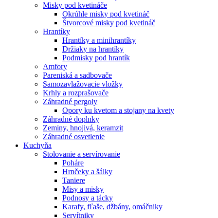
Misky pod kvetináče
Okrúhle misky pod kvetináč
Štvorcové misky pod kvetináč
Hrantíky
Hrantíky a minihrantíky
Držiaky na hrantíky
Podmisky pod hrantík
Amfory
Pareniská a sadbovače
Samozavlažovacie vložky
Krhly a rozprašovače
Záhradné pergoly
Opory ku kvetom a stojany na kvety
Záhradné doplnky
Zeminy, hnojivá, keramzit
Záhradné osvetlenie
Kuchyňa
Stolovanie a servírovanie
Poháre
Hrnčeky a šálky
Taniere
Misy a misky
Podnosy a tácky
Karafy, fľaše, džbány, omáčniky
Servítniky