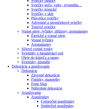
Sviečky figúrky
Sviečky guľa, valec, pyramída…
Sviečky kónické
Sviečky v skle
Plávajúce sviečky
Adventné a stromčekové sviečky
Tortové sviečky
Vonné oleje, tyčinky, difúzery, aromalampy
Éterické a vonné oleje
Vonné tyčinky
Aromalampy
Sójové vonné vosky
Svietniky z himalájskej soli
Oleje do kúpeľa a sauny
Svietniky, lampáše
Dekorácie a aranžovanie
Dekorácie
Závesné dekorácie
Figúrky, magnetky
Feng Shui
Náhrobné dekorácie
Aranžovanie
Aranžmány
Celoročné aranžmány
Smútočné aranžmány