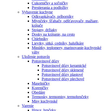
Cukorničky a soľničky
Prestierania a podložky
Vybavenie kuchyne
Odkvapkávače, príborníky
Mlynčeky, šľahače, odšťavovače, mažiare,
krájače
Stojany, držiaky
Dosky na krájanie, na cesto
Chlebníky
Lieviky, sitká, cedníky, haluškáre
Minútky, teplomery, marinovanie,kuchynské
váhy
Uloženie potravín
Potravinové dózy
Potravinové dózy keramické
Potravinové dózy sklenené
Potravinové dózy plastové
Potravinové dózy plechové
Maselničky
Koreničky
Obedáre
Termosky, termomisy, termohrnčeky
Misy kuchynské
Varenie
Hrnce, hrnčeky