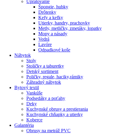
Upratovanie
Špongie, hubky
Drôtenky
Kefy a kefky
Utierky, handry, prachovky
Metly, metličky, zmetáky, lopatky
Mopy a násady
Vedrá
Lavóre
Odpadkové koše
Nábytok
Stoly
Stoličky a taburetky
Detský sortiment
Poličky, regale, haciky,rámiky
Záhradný nábytok
Bytový textil
Vankúše
Podsedáky a poťahy
Deky
Kuchynské obrusy a prestierania
Kuchynské chňapky a utierky
Koberce
Galantéria
Obrusy na metráž PVC