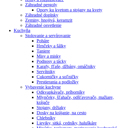
Záhradné pergoly
Opory ku kvetom a stojany na kvety
Záhradné doplnky
Zeminy, hnojivá, keramzit
Záhradné osvetlenie
Kuchyňa
Stolovanie a servírovanie
Poháre
Hrnčeky a šálky
Taniere
Misy a misky
Podnosy a tácky
Karafy, fľaše, džbány, omáčniky
Servítniky
Cukorničky a soľničky
Prestierania a podložky
Vybavenie kuchyne
Odkvapkávače, príborníky
Mlynčeky, šľahače, odšťavovače, mažiare,
krájače
Stojany, držiaky
Dosky na krájanie, na cesto
Chlebníky
Lieviky, sitká, cedníky, haluškáre