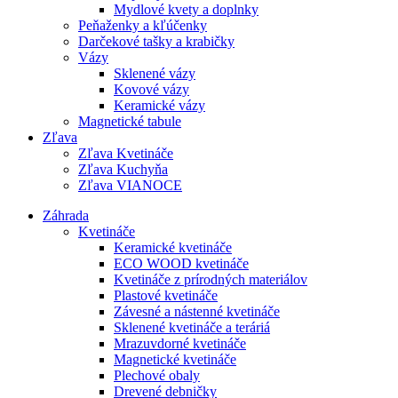
Mydlové kvety a doplnky
Peňaženky a kľúčenky
Darčekové tašky a krabičky
Vázy
Sklenené vázy
Kovové vázy
Keramické vázy
Magnetické tabule
Zľava
Zľava Kvetináče
Zľava Kuchyňa
Zľava VIANOCE
Záhrada
Kvetináče
Keramické kvetináče
ECO WOOD kvetináče
Kvetináče z prírodných materiálov
Plastové kvetináče
Závesné a nástenné kvetináče
Sklenené kvetináče a teráriá
Mrazuvdorné kvetináče
Magnetické kvetináče
Plechové obaly
Drevené debničky