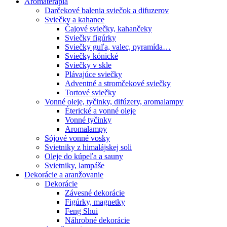
Aromaterapia
Darčekové balenia sviečok a difuzerov
Sviečky a kahance
Čajové sviečky, kahančeky
Sviečky figúrky
Sviečky guľa, valec, pyramída…
Sviečky kónické
Sviečky v skle
Plávajúce sviečky
Adventné a stromčekové sviečky
Tortové sviečky
Vonné oleje, tyčinky, difúzery, aromalampy
Éterické a vonné oleje
Vonné tyčinky
Aromalampy
Sójové vonné vosky
Svietniky z himalájskej soli
Oleje do kúpeľa a sauny
Svietniky, lampáše
Dekorácie a aranžovanie
Dekorácie
Závesné dekorácie
Figúrky, magnetky
Feng Shui
Náhrobné dekorácie