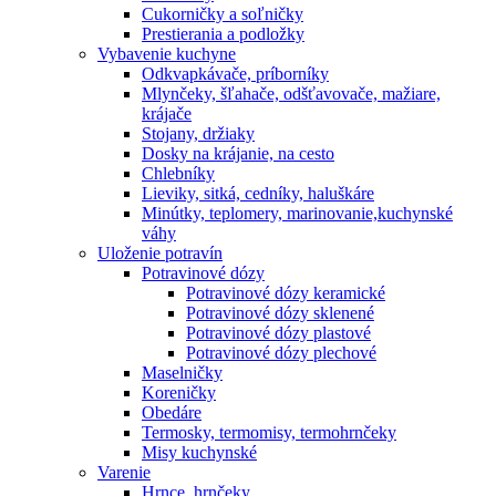
Cukorničky a soľničky
Prestierania a podložky
Vybavenie kuchyne
Odkvapkávače, príborníky
Mlynčeky, šľahače, odšťavovače, mažiare,
krájače
Stojany, držiaky
Dosky na krájanie, na cesto
Chlebníky
Lieviky, sitká, cedníky, haluškáre
Minútky, teplomery, marinovanie,kuchynské
váhy
Uloženie potravín
Potravinové dózy
Potravinové dózy keramické
Potravinové dózy sklenené
Potravinové dózy plastové
Potravinové dózy plechové
Maselničky
Koreničky
Obedáre
Termosky, termomisy, termohrnčeky
Misy kuchynské
Varenie
Hrnce, hrnčeky