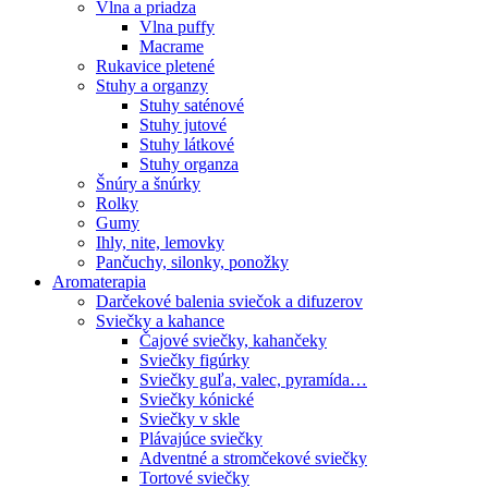
Vlna a priadza
Vlna puffy
Macrame
Rukavice pletené
Stuhy a organzy
Stuhy saténové
Stuhy jutové
Stuhy látkové
Stuhy organza
Šnúry a šnúrky
Rolky
Gumy
Ihly, nite, lemovky
Pančuchy, silonky, ponožky
Aromaterapia
Darčekové balenia sviečok a difuzerov
Sviečky a kahance
Čajové sviečky, kahančeky
Sviečky figúrky
Sviečky guľa, valec, pyramída…
Sviečky kónické
Sviečky v skle
Plávajúce sviečky
Adventné a stromčekové sviečky
Tortové sviečky