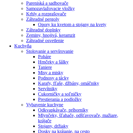
Pareniská a sadbovače
Samozavlažovacie vložky
Krhly a rozprašovače
Záhradné pergoly
Opory ku kvetom a stojany na kvety
Záhradné doplnky
Zeminy, hnojivá, keramzit
Záhradné osvetlenie
Kuchyňa
Stolovanie a servírovanie
Poháre
Hrnčeky a šálky
Taniere
Misy a misky
Podnosy a tácky
Karafy, fľaše, džbány, omáčniky
Servítniky
Cukorničky a soľničky
Prestierania a podložky
Vybavenie kuchyne
Odkvapkávače, príborníky
Mlynčeky, šľahače, odšťavovače, mažiare,
krájače
Stojany, držiaky
Dosky na krájanie, na cesto