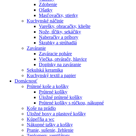
Zdobenie
Ošatky
Masľovačky, stierky
Kuchynské náčinie
Varešky, obracačky, kliešte
Nože, tĺčiky, sekáčiky
Naberačky a príbory
Škrabky a strúhadlá
Zaváranie
Zaváracie poháre
Viečka, otvárače, hlavice
Doplnky na zaváranie
Sekulská keramika
Kuchynský textil a papier
Domácnosť
Prútené koše a košíky
Prútené košíky
Úložné prútené košíky
Prútené košíky s rúčkou, nákupné
Koše na prádlo
Úložné boxy a plastové košíky
Kúpeľňa a wc
Nákupné tašky a košíky
Pranie, sušenie, žehlenie
Teplomery, ventilátory