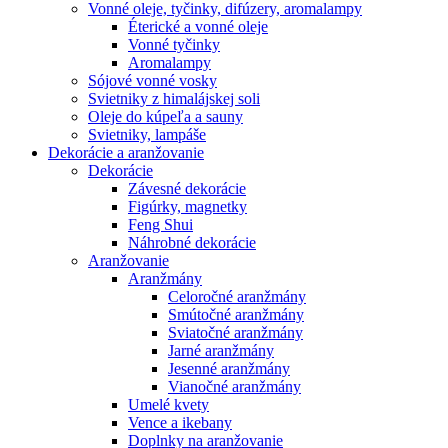
Vonné oleje, tyčinky, difúzery, aromalampy
Éterické a vonné oleje
Vonné tyčinky
Aromalampy
Sójové vonné vosky
Svietniky z himalájskej soli
Oleje do kúpeľa a sauny
Svietniky, lampáše
Dekorácie a aranžovanie
Dekorácie
Závesné dekorácie
Figúrky, magnetky
Feng Shui
Náhrobné dekorácie
Aranžovanie
Aranžmány
Celoročné aranžmány
Smútočné aranžmány
Sviatočné aranžmány
Jarné aranžmány
Jesenné aranžmány
Vianočné aranžmány
Umelé kvety
Vence a ikebany
Doplnky na aranžovanie