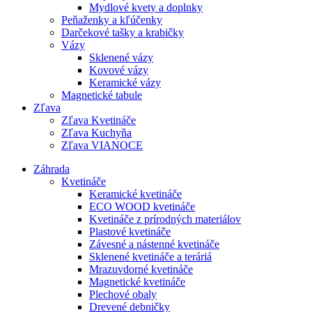
Mydlové kvety a doplnky
Peňaženky a kľúčenky
Darčekové tašky a krabičky
Vázy
Sklenené vázy
Kovové vázy
Keramické vázy
Magnetické tabule
Zľava
Zľava Kvetináče
Zľava Kuchyňa
Zľava VIANOCE
Záhrada
Kvetináče
Keramické kvetináče
ECO WOOD kvetináče
Kvetináče z prírodných materiálov
Plastové kvetináče
Závesné a nástenné kvetináče
Sklenené kvetináče a teráriá
Mrazuvdorné kvetináče
Magnetické kvetináče
Plechové obaly
Drevené debničky