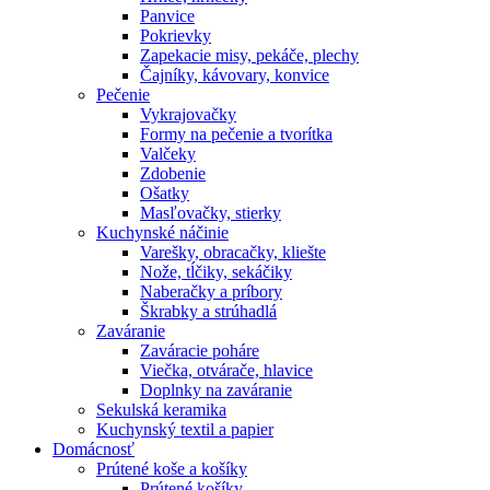
Panvice
Pokrievky
Zapekacie misy, pekáče, plechy
Čajníky, kávovary, konvice
Pečenie
Vykrajovačky
Formy na pečenie a tvorítka
Valčeky
Zdobenie
Ošatky
Masľovačky, stierky
Kuchynské náčinie
Varešky, obracačky, kliešte
Nože, tĺčiky, sekáčiky
Naberačky a príbory
Škrabky a strúhadlá
Zaváranie
Zaváracie poháre
Viečka, otvárače, hlavice
Doplnky na zaváranie
Sekulská keramika
Kuchynský textil a papier
Domácnosť
Prútené koše a košíky
Prútené košíky