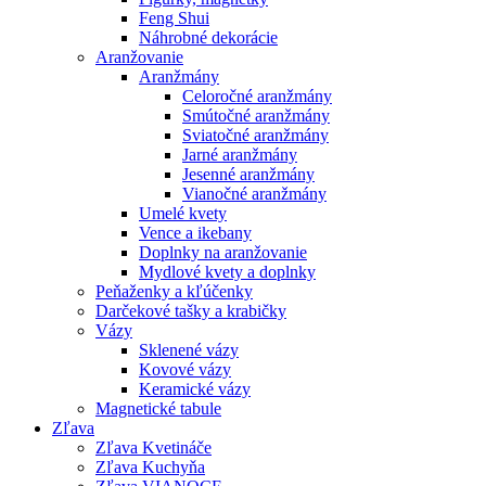
Feng Shui
Náhrobné dekorácie
Aranžovanie
Aranžmány
Celoročné aranžmány
Smútočné aranžmány
Sviatočné aranžmány
Jarné aranžmány
Jesenné aranžmány
Vianočné aranžmány
Umelé kvety
Vence a ikebany
Doplnky na aranžovanie
Mydlové kvety a doplnky
Peňaženky a kľúčenky
Darčekové tašky a krabičky
Vázy
Sklenené vázy
Kovové vázy
Keramické vázy
Magnetické tabule
Zľava
Zľava Kvetináče
Zľava Kuchyňa