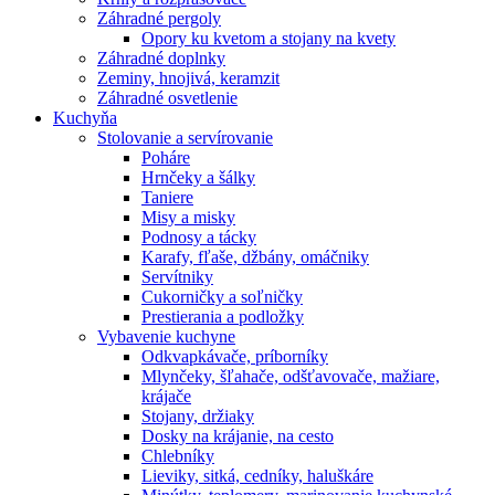
Záhradné pergoly
Opory ku kvetom a stojany na kvety
Záhradné doplnky
Zeminy, hnojivá, keramzit
Záhradné osvetlenie
Kuchyňa
Stolovanie a servírovanie
Poháre
Hrnčeky a šálky
Taniere
Misy a misky
Podnosy a tácky
Karafy, fľaše, džbány, omáčniky
Servítniky
Cukorničky a soľničky
Prestierania a podložky
Vybavenie kuchyne
Odkvapkávače, príborníky
Mlynčeky, šľahače, odšťavovače, mažiare,
krájače
Stojany, držiaky
Dosky na krájanie, na cesto
Chlebníky
Lieviky, sitká, cedníky, haluškáre