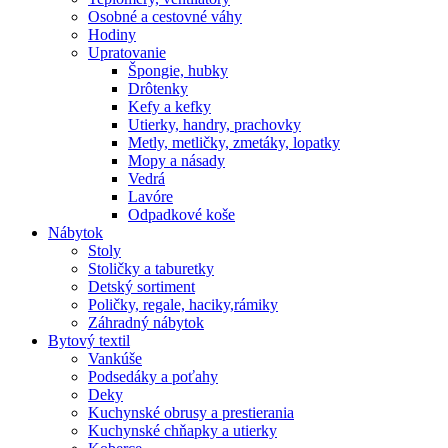
Osobné a cestovné váhy
Hodiny
Upratovanie
Špongie, hubky
Drôtenky
Kefy a kefky
Utierky, handry, prachovky
Metly, metličky, zmetáky, lopatky
Mopy a násady
Vedrá
Lavóre
Odpadkové koše
Nábytok
Stoly
Stoličky a taburetky
Detský sortiment
Poličky, regale, haciky,rámiky
Záhradný nábytok
Bytový textil
Vankúše
Podsedáky a poťahy
Deky
Kuchynské obrusy a prestierania
Kuchynské chňapky a utierky