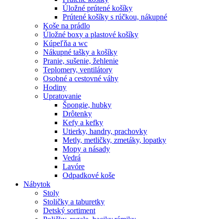
Úložné prútené košíky
Prútené košíky s rúčkou, nákupné
Koše na prádlo
Úložné boxy a plastové košíky
Kúpeľňa a wc
Nákupné tašky a košíky
Pranie, sušenie, žehlenie
Teplomery, ventilátory
Osobné a cestovné váhy
Hodiny
Upratovanie
Špongie, hubky
Drôtenky
Kefy a kefky
Utierky, handry, prachovky
Metly, metličky, zmetáky, lopatky
Mopy a násady
Vedrá
Lavóre
Odpadkové koše
Nábytok
Stoly
Stoličky a taburetky
Detský sortiment