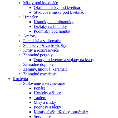
Misky pod kvetináče
Okrúhle misky pod kvetináč
Štvorcové misky pod kvetináč
Hrantíky
Hrantíky a minihrantíky
Držiaky na hrantíky
Podmisky pod hrantík
Amfory
Pareniská a sadbovače
Samozavlažovacie vložky
Krhly a rozprašovače
Záhradné pergoly
Opory ku kvetom a stojany na kvety
Záhradné doplnky
Zeminy, hnojivá, keramzit
Záhradné osvetlenie
Kuchyňa
Stolovanie a servírovanie
Poháre
Hrnčeky a šálky
Taniere
Misy a misky
Podnosy a tácky
Karafy, fľaše, džbány, omáčniky
Servítniky