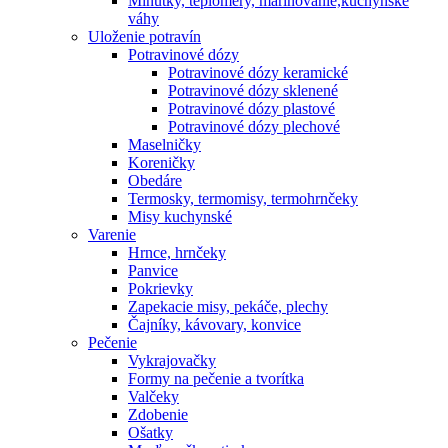
Minútky, teplomery, marinovanie,kuchynské
váhy
Uloženie potravín
Potravinové dózy
Potravinové dózy keramické
Potravinové dózy sklenené
Potravinové dózy plastové
Potravinové dózy plechové
Maselničky
Koreničky
Obedáre
Termosky, termomisy, termohrnčeky
Misy kuchynské
Varenie
Hrnce, hrnčeky
Panvice
Pokrievky
Zapekacie misy, pekáče, plechy
Čajníky, kávovary, konvice
Pečenie
Vykrajovačky
Formy na pečenie a tvorítka
Valčeky
Zdobenie
Ošatky