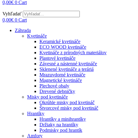
0,00
€
0
Cart
Vyhľadať
0,00
€
0
Cart
Záhrada
Kvetináče
Keramické kvetináče
ECO WOOD kvetináče
Kvetináče z prírodných materiálov
Plastové kvetináče
Závesné a nástenné kvetináče
Sklenené kvetináče a teráriá
Mrazuvdorné kvetináče
Magnetické kvetináče
Plechové obaly
Drevené debničky
Misky pod kvetináče
Okrúhle misky pod kvetináč
Štvorcové misky pod kvetináč
Hrantíky
Hrantíky a minihrantíky
Držiaky na hrantíky
Podmisky pod hrantík
Amfory