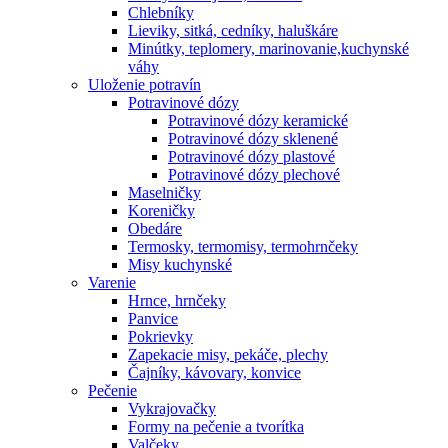
Chlebníky
Lieviky, sitká, cedníky, haluškáre
Minútky, teplomery, marinovanie,kuchynské
váhy
Uloženie potravín
Potravinové dózy
Potravinové dózy keramické
Potravinové dózy sklenené
Potravinové dózy plastové
Potravinové dózy plechové
Maselničky
Koreničky
Obedáre
Termosky, termomisy, termohrnčeky
Misy kuchynské
Varenie
Hrnce, hrnčeky
Panvice
Pokrievky
Zapekacie misy, pekáče, plechy
Čajníky, kávovary, konvice
Pečenie
Vykrajovačky
Formy na pečenie a tvorítka
Valčeky