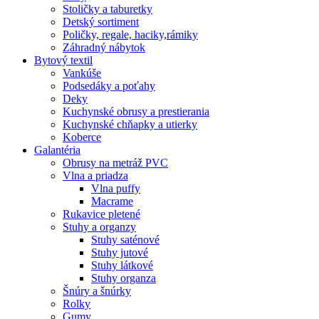
Stoličky a taburetky
Detský sortiment
Poličky, regale, haciky,rámiky
Záhradný nábytok
Bytový textil
Vankúše
Podsedáky a poťahy
Deky
Kuchynské obrusy a prestierania
Kuchynské chňapky a utierky
Koberce
Galantéria
Obrusy na metráž PVC
Vlna a priadza
Vlna puffy
Macrame
Rukavice pletené
Stuhy a organzy
Stuhy saténové
Stuhy jutové
Stuhy látkové
Stuhy organza
Šnúry a šnúrky
Rolky
Gumy