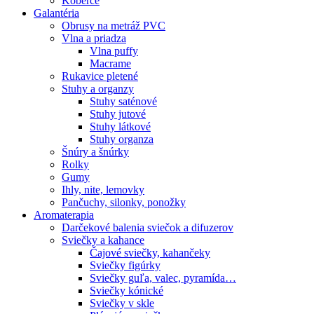
Koberce
Galantéria
Obrusy na metráž PVC
Vlna a priadza
Vlna puffy
Macrame
Rukavice pletené
Stuhy a organzy
Stuhy saténové
Stuhy jutové
Stuhy látkové
Stuhy organza
Šnúry a šnúrky
Rolky
Gumy
Ihly, nite, lemovky
Pančuchy, silonky, ponožky
Aromaterapia
Darčekové balenia sviečok a difuzerov
Sviečky a kahance
Čajové sviečky, kahančeky
Sviečky figúrky
Sviečky guľa, valec, pyramída…
Sviečky kónické
Sviečky v skle