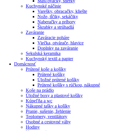
Masľovačky, stierky
Kuchynské náčinie
Varešky, obracačky, kliešte
Nože, tĺčiky, sekáčiky
Naberačky a príbory
Škrabky a strúhadlá
Zaváranie
Zaváracie poháre
Viečka, otvárače, hlavice
Doplnky na zaváranie
Sekulská keramika
Kuchynský textil a papier
Domácnosť
Prútené koše a košíky
Prútené košíky
Úložné prútené košíky
Prútené košíky s rúčkou, nákupné
Koše na prádlo
Úložné boxy a plastové košíky
Kúpeľňa a wc
Nákupné tašky a košíky
Pranie, sušenie, žehlenie
Teplomery, ventilátory
Osobné a cestovné váhy
Hodiny