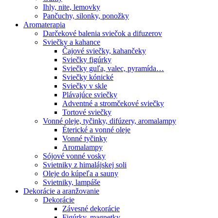
Ihly, nite, lemovky
Pančuchy, silonky, ponožky
Aromaterapia
Darčekové balenia sviečok a difuzerov
Sviečky a kahance
Čajové sviečky, kahančeky
Sviečky figúrky
Sviečky guľa, valec, pyramída…
Sviečky kónické
Sviečky v skle
Plávajúce sviečky
Adventné a stromčekové sviečky
Tortové sviečky
Vonné oleje, tyčinky, difúzery, aromalampy
Éterické a vonné oleje
Vonné tyčinky
Aromalampy
Sójové vonné vosky
Svietniky z himalájskej soli
Oleje do kúpeľa a sauny
Svietniky, lampáše
Dekorácie a aranžovanie
Dekorácie
Závesné dekorácie
Figúrky, magnetky