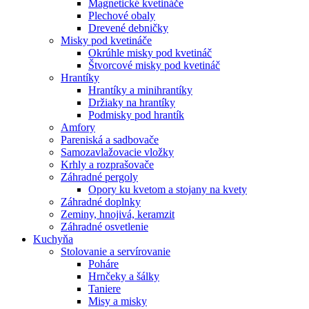
Magnetické kvetináče
Plechové obaly
Drevené debničky
Misky pod kvetináče
Okrúhle misky pod kvetináč
Štvorcové misky pod kvetináč
Hrantíky
Hrantíky a minihrantíky
Držiaky na hrantíky
Podmisky pod hrantík
Amfory
Pareniská a sadbovače
Samozavlažovacie vložky
Krhly a rozprašovače
Záhradné pergoly
Opory ku kvetom a stojany na kvety
Záhradné doplnky
Zeminy, hnojivá, keramzit
Záhradné osvetlenie
Kuchyňa
Stolovanie a servírovanie
Poháre
Hrnčeky a šálky
Taniere
Misy a misky