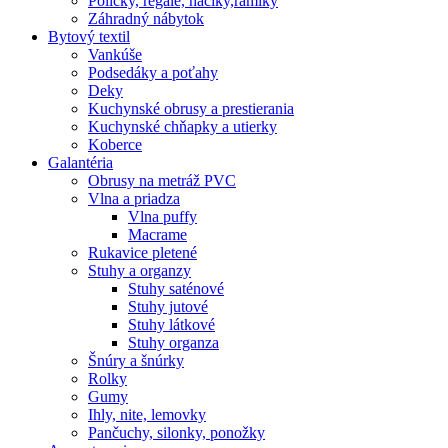
Poličky, regale, haciky,rámiky
Záhradný nábytok
Bytový textil
Vankúše
Podsedáky a poťahy
Deky
Kuchynské obrusy a prestierania
Kuchynské chňapky a utierky
Koberce
Galantéria
Obrusy na metráž PVC
Vlna a priadza
Vlna puffy
Macrame
Rukavice pletené
Stuhy a organzy
Stuhy saténové
Stuhy jutové
Stuhy látkové
Stuhy organza
Šnúry a šnúrky
Rolky
Gumy
Ihly, nite, lemovky
Pančuchy, silonky, ponožky