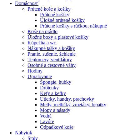
Domácnosť
Prútené koše a košíky
Prútené košíky
Úložné prútené košíky
Prútené košíky s rúčkou, nákupné
Koše na prádlo
Úložné boxy a plastové košíky
Kúpeľňa a wc
Nákupné tašky a košíky
Pranie, sušenie, žehlenie
Teplomery, ventilátory
Osobné a cestovné váhy
Hodiny
Upratovanie
Špongie, hubky
Drôtenky
Kefy a kefky
Utierky, handry, prachovky
Metly, metličky, zmetáky, lopatky
Mopy a násady
Vedrá
Lavóre
Odpadkové koše
Nábytok
Stoly