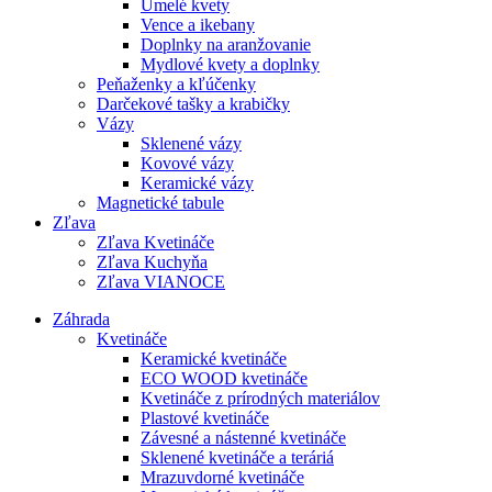
Umelé kvety
Vence a ikebany
Doplnky na aranžovanie
Mydlové kvety a doplnky
Peňaženky a kľúčenky
Darčekové tašky a krabičky
Vázy
Sklenené vázy
Kovové vázy
Keramické vázy
Magnetické tabule
Zľava
Zľava Kvetináče
Zľava Kuchyňa
Zľava VIANOCE
Záhrada
Kvetináče
Keramické kvetináče
ECO WOOD kvetináče
Kvetináče z prírodných materiálov
Plastové kvetináče
Závesné a nástenné kvetináče
Sklenené kvetináče a teráriá
Mrazuvdorné kvetináče