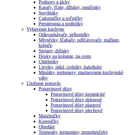
Podnosy a tácky
Karafy, fľaše, džbány, omáčniky
Servítniky
Cukorničky a soľničky
Prestierania a podložky
Vybavenie kuchyne
Odkvapkávače, príborníky
Mlynčeky, šľahače, odšťavovače, mažiare,
krájače
Stojany, držiaky
Dosky na krájanie, na cesto
Chlebníky
Lieviky, sitká, cedníky, haluškáre
Minútky, teplomery, marinovanie,kuchynské
váhy
Uloženie potravín
Potravinové dózy
Potravinové dózy keramické
Potravinové dózy sklenené
Potravinové dózy plastové
Potravinové dózy plechové
Maselničky
Koreničky
Obedáre
Termosky, termomisy, termohrnčeky