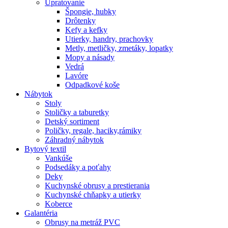
Upratovanie
Špongie, hubky
Drôtenky
Kefy a kefky
Utierky, handry, prachovky
Metly, metličky, zmetáky, lopatky
Mopy a násady
Vedrá
Lavóre
Odpadkové koše
Nábytok
Stoly
Stoličky a taburetky
Detský sortiment
Poličky, regale, haciky,rámiky
Záhradný nábytok
Bytový textil
Vankúše
Podsedáky a poťahy
Deky
Kuchynské obrusy a prestierania
Kuchynské chňapky a utierky
Koberce
Galantéria
Obrusy na metráž PVC