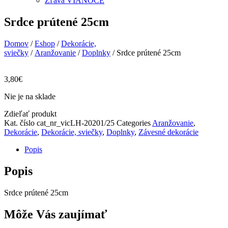
Zľava VIANOCE
Srdce prútené 25cm
Domov
/
Eshop
/
Dekorácie,
sviečky
/
Aranžovanie
/
Doplnky
/ Srdce prútené 25cm
3,80
€
Nie je na sklade
Zdieľať produkt
Kat. číslo
cat_nr_vicLH-20201/25
Categories
Aranžovanie
,
Dekorácie
,
Dekorácie, sviečky
,
Doplnky
,
Závesné dekorácie
Popis
Popis
Srdce prútené 25cm
Môže Vás zaujímať