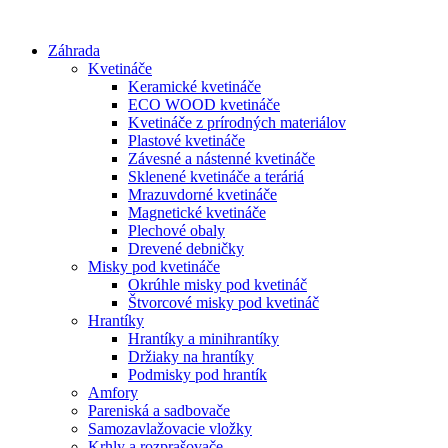
Preskočiť
na
Záhrada
obsah
Kvetináče
Keramické kvetináče
ECO WOOD kvetináče
Kvetináče z prírodných materiálov
Plastové kvetináče
Závesné a nástenné kvetináče
Sklenené kvetináče a teráriá
Mrazuvdorné kvetináče
Magnetické kvetináče
Plechové obaly
Drevené debničky
Misky pod kvetináče
Okrúhle misky pod kvetináč
Štvorcové misky pod kvetináč
Hrantíky
Hrantíky a minihrantíky
Držiaky na hrantíky
Podmisky pod hrantík
Amfory
Pareniská a sadbovače
Samozavlažovacie vložky
Krhly a rozprašovače