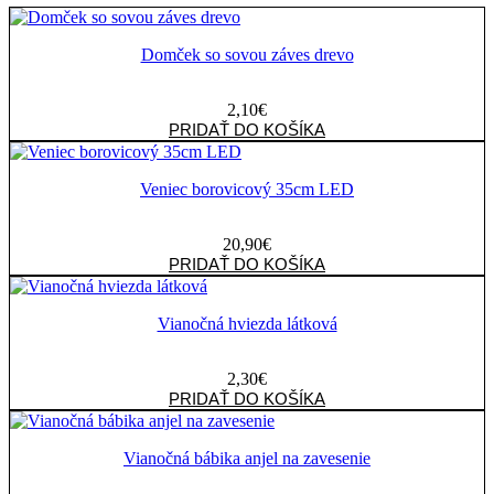
Domček so sovou záves drevo
2,10
€
množstvo
PRIDAŤ DO KOŠÍKA
Domček
so
sovou
Veniec borovicový 35cm LED
záves
drevo
20,90
€
množstvo
PRIDAŤ DO KOŠÍKA
Veniec
borovicový
35cm
Vianočná hviezda látková
LED
2,30
€
množstvo
PRIDAŤ DO KOŠÍKA
Vianočná
hviezda
látková
Vianočná bábika anjel na zavesenie