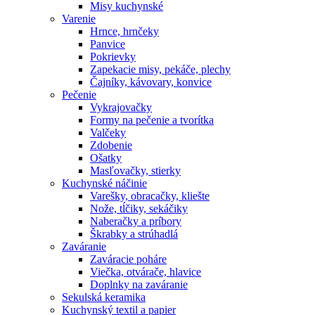
Misy kuchynské
Varenie
Hrnce, hrnčeky
Panvice
Pokrievky
Zapekacie misy, pekáče, plechy
Čajníky, kávovary, konvice
Pečenie
Vykrajovačky
Formy na pečenie a tvorítka
Valčeky
Zdobenie
Ošatky
Masľovačky, stierky
Kuchynské náčinie
Varešky, obracačky, kliešte
Nože, tĺčiky, sekáčiky
Naberačky a príbory
Škrabky a strúhadlá
Zaváranie
Zaváracie poháre
Viečka, otvárače, hlavice
Doplnky na zaváranie
Sekulská keramika
Kuchynský textil a papier