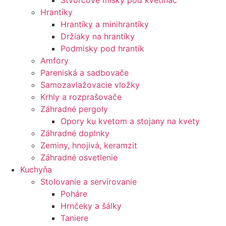
Štvorcové misky pod kvetináč
Hrantíky
Hrantíky a minihrantíky
Držiaky na hrantíky
Podmisky pod hrantík
Amfory
Pareniská a sadbovače
Samozavlažovacie vložky
Krhly a rozprašovače
Záhradné pergoly
Opory ku kvetom a stojany na kvety
Záhradné doplnky
Zeminy, hnojivá, keramzit
Záhradné osvetlenie
Kuchyňa
Stolovanie a servírovanie
Poháre
Hrnčeky a šálky
Taniere