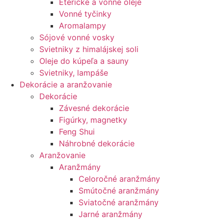
Éterické a vonné oleje
Vonné tyčinky
Aromalampy
Sójové vonné vosky
Svietniky z himalájskej soli
Oleje do kúpeľa a sauny
Svietniky, lampáše
Dekorácie a aranžovanie
Dekorácie
Závesné dekorácie
Figúrky, magnetky
Feng Shui
Náhrobné dekorácie
Aranžovanie
Aranžmány
Celoročné aranžmány
Smútočné aranžmány
Sviatočné aranžmány
Jarné aranžmány