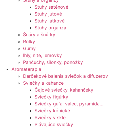
Stuhy a organzy
Stuhy saténové
Stuhy jutové
Stuhy látkové
Stuhy organza
Šnúry a šnúrky
Rolky
Gumy
Ihly, nite, lemovky
Pančuchy, silonky, ponožky
Aromaterapia
Darčekové balenia sviečok a difuzerov
Sviečky a kahance
Čajové sviečky, kahančeky
Sviečky figúrky
Sviečky guľa, valec, pyramída…
Sviečky kónické
Sviečky v skle
Plávajúce sviečky