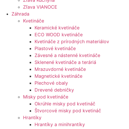
Zľava Kuchyňa
Zľava VIANOCE
Záhrada
Kvetináče
Keramické kvetináče
ECO WOOD kvetináče
Kvetináče z prírodných materiálov
Plastové kvetináče
Závesné a nástenné kvetináče
Sklenené kvetináče a teráriá
Mrazuvdorné kvetináče
Magnetické kvetináče
Plechové obaly
Drevené debničky
Misky pod kvetináče
Okrúhle misky pod kvetináč
Štvorcové misky pod kvetináč
Hrantíky
Hrantíky a minihrantíky