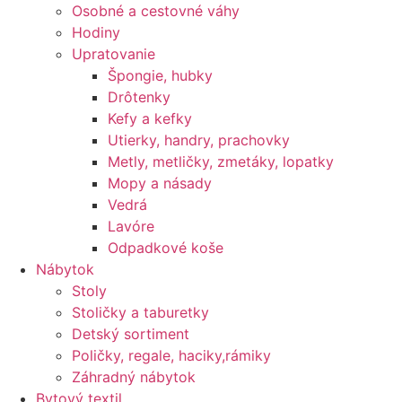
Osobné a cestovné váhy
Hodiny
Upratovanie
Špongie, hubky
Drôtenky
Kefy a kefky
Utierky, handry, prachovky
Metly, metličky, zmetáky, lopatky
Mopy a násady
Vedrá
Lavóre
Odpadkové koše
Nábytok
Stoly
Stoličky a taburetky
Detský sortiment
Poličky, regale, haciky,rámiky
Záhradný nábytok
Bytový textil