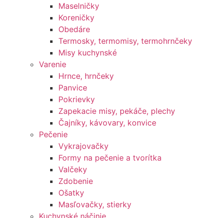
Maselničky
Koreničky
Obedáre
Termosky, termomisy, termohrnčeky
Misy kuchynské
Varenie
Hrnce, hrnčeky
Panvice
Pokrievky
Zapekacie misy, pekáče, plechy
Čajníky, kávovary, konvice
Pečenie
Vykrajovačky
Formy na pečenie a tvorítka
Valčeky
Zdobenie
Ošatky
Masľovačky, stierky
Kuchynské náčinie