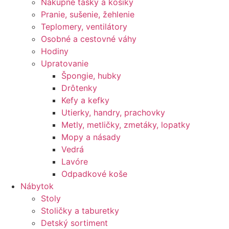
Nákupné tašky a košíky
Pranie, sušenie, žehlenie
Teplomery, ventilátory
Osobné a cestovné váhy
Hodiny
Upratovanie
Špongie, hubky
Drôtenky
Kefy a kefky
Utierky, handry, prachovky
Metly, metličky, zmetáky, lopatky
Mopy a násady
Vedrá
Lavóre
Odpadkové koše
Nábytok
Stoly
Stoličky a taburetky
Detský sortiment