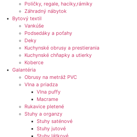
Poličky, regale, haciky,rámiky
Záhradný nábytok
Bytový textil
Vankúše
Podsedáky a poťahy
Deky
Kuchynské obrusy a prestierania
Kuchynské chňapky a utierky
Koberce
Galantéria
Obrusy na metráž PVC
Vlna a priadza
Vlna puffy
Macrame
Rukavice pletené
Stuhy a organzy
Stuhy saténové
Stuhy jutové
Stuhy látkové