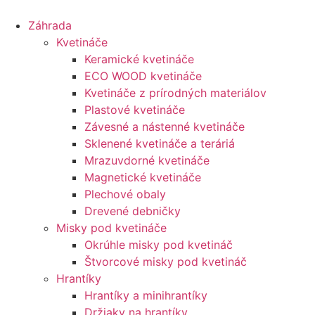
Preskočiť
na
Záhrada
obsah
Kvetináče
Keramické kvetináče
ECO WOOD kvetináče
Kvetináče z prírodných materiálov
Plastové kvetináče
Závesné a nástenné kvetináče
Sklenené kvetináče a teráriá
Mrazuvdorné kvetináče
Magnetické kvetináče
Plechové obaly
Drevené debničky
Misky pod kvetináče
Okrúhle misky pod kvetináč
Štvorcové misky pod kvetináč
Hrantíky
Hrantíky a minihrantíky
Držiaky na hrantíky