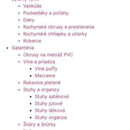
Vankúše
Podsedáky a poťahy
Deky
Kuchynské obrusy a prestierania
Kuchynské chňapky a utierky
Koberce
Galantéria
Obrusy na metráž PVC
Vlna a priadza
Vlna puffy
Macrame
Rukavice pletené
Stuhy a organzy
Stuhy saténové
Stuhy jutové
Stuhy látkové
Stuhy organza
Šnúry a šnúrky