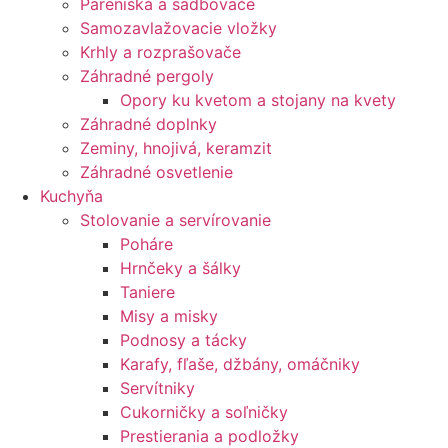
Pareniská a sadbovače
Samozavlažovacie vložky
Krhly a rozprašovače
Záhradné pergoly
Opory ku kvetom a stojany na kvety
Záhradné doplnky
Zeminy, hnojivá, keramzit
Záhradné osvetlenie
Kuchyňa
Stolovanie a servírovanie
Poháre
Hrnčeky a šálky
Taniere
Misy a misky
Podnosy a tácky
Karafy, fľaše, džbány, omáčniky
Servítniky
Cukorničky a soľničky
Prestierania a podložky