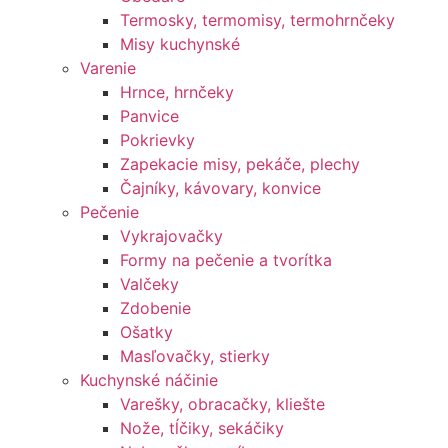
Termosky, termomisy, termohrnčeky
Misy kuchynské
Varenie
Hrnce, hrnčeky
Panvice
Pokrievky
Zapekacie misy, pekáče, plechy
Čajníky, kávovary, konvice
Pečenie
Vykrajovačky
Formy na pečenie a tvorítka
Valčeky
Zdobenie
Ošatky
Masľovačky, stierky
Kuchynské náčinie
Varešky, obracačky, kliešte
Nože, tĺčiky, sekáčiky