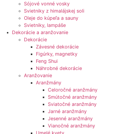
Sójové vonné vosky
Svietniky z himalájskej soli
Oleje do kúpeľa a sauny
Svietniky, lampáše
Dekorácie a aranžovanie
Dekorácie
Závesné dekorácie
Figúrky, magnetky
Feng Shui
Náhrobné dekorácie
Aranžovanie
Aranžmány
Celoročné aranžmány
Smútočné aranžmány
Sviatočné aranžmány
Jarné aranžmány
Jesenné aranžmány
Vianočné aranžmány
Umelé kvety