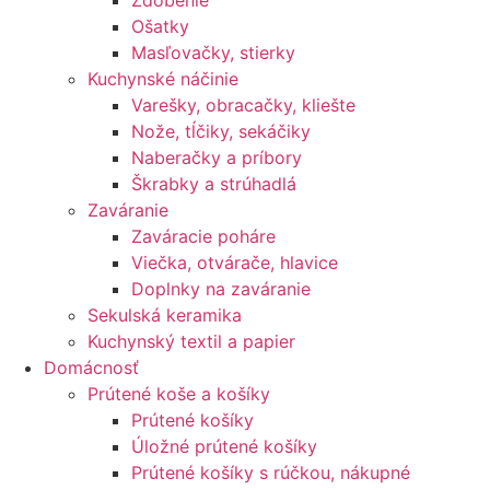
Zdobenie
Ošatky
Masľovačky, stierky
Kuchynské náčinie
Varešky, obracačky, kliešte
Nože, tĺčiky, sekáčiky
Naberačky a príbory
Škrabky a strúhadlá
Zaváranie
Zaváracie poháre
Viečka, otvárače, hlavice
Doplnky na zaváranie
Sekulská keramika
Kuchynský textil a papier
Domácnosť
Prútené koše a košíky
Prútené košíky
Úložné prútené košíky
Prútené košíky s rúčkou, nákupné