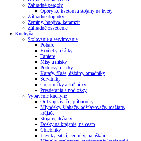
Záhradné pergoly
Opory ku kvetom a stojany na kvety
Záhradné doplnky
Zeminy, hnojivá, keramzit
Záhradné osvetlenie
Kuchyňa
Stolovanie a servírovanie
Poháre
Hrnčeky a šálky
Taniere
Misy a misky
Podnosy a tácky
Karafy, fľaše, džbány, omáčniky
Servítniky
Cukorničky a soľničky
Prestierania a podložky
Vybavenie kuchyne
Odkvapkávače, príborníky
Mlynčeky, šľahače, odšťavovače, mažiare,
krájače
Stojany, držiaky
Dosky na krájanie, na cesto
Chlebníky
Lieviky, sitká, cedníky, haluškáre