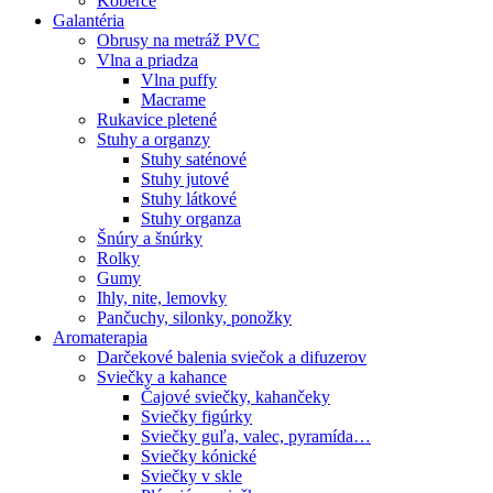
Koberce
Galantéria
Obrusy na metráž PVC
Vlna a priadza
Vlna puffy
Macrame
Rukavice pletené
Stuhy a organzy
Stuhy saténové
Stuhy jutové
Stuhy látkové
Stuhy organza
Šnúry a šnúrky
Rolky
Gumy
Ihly, nite, lemovky
Pančuchy, silonky, ponožky
Aromaterapia
Darčekové balenia sviečok a difuzerov
Sviečky a kahance
Čajové sviečky, kahančeky
Sviečky figúrky
Sviečky guľa, valec, pyramída…
Sviečky kónické
Sviečky v skle