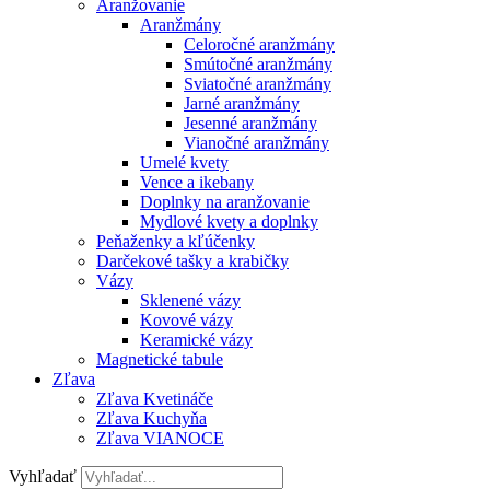
Aranžovanie
Aranžmány
Celoročné aranžmány
Smútočné aranžmány
Sviatočné aranžmány
Jarné aranžmány
Jesenné aranžmány
Vianočné aranžmány
Umelé kvety
Vence a ikebany
Doplnky na aranžovanie
Mydlové kvety a doplnky
Peňaženky a kľúčenky
Darčekové tašky a krabičky
Vázy
Sklenené vázy
Kovové vázy
Keramické vázy
Magnetické tabule
Zľava
Zľava Kvetináče
Zľava Kuchyňa
Zľava VIANOCE
Vyhľadať