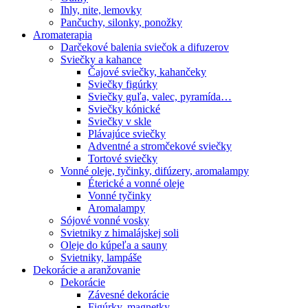
Ihly, nite, lemovky
Pančuchy, silonky, ponožky
Aromaterapia
Darčekové balenia sviečok a difuzerov
Sviečky a kahance
Čajové sviečky, kahančeky
Sviečky figúrky
Sviečky guľa, valec, pyramída…
Sviečky kónické
Sviečky v skle
Plávajúce sviečky
Adventné a stromčekové sviečky
Tortové sviečky
Vonné oleje, tyčinky, difúzery, aromalampy
Éterické a vonné oleje
Vonné tyčinky
Aromalampy
Sójové vonné vosky
Svietniky z himalájskej soli
Oleje do kúpeľa a sauny
Svietniky, lampáše
Dekorácie a aranžovanie
Dekorácie
Závesné dekorácie
Figúrky, magnetky