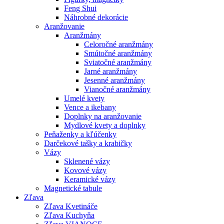
Feng Shui
Náhrobné dekorácie
Aranžovanie
Aranžmány
Celoročné aranžmány
Smútočné aranžmány
Sviatočné aranžmány
Jarné aranžmány
Jesenné aranžmány
Vianočné aranžmány
Umelé kvety
Vence a ikebany
Doplnky na aranžovanie
Mydlové kvety a doplnky
Peňaženky a kľúčenky
Darčekové tašky a krabičky
Vázy
Sklenené vázy
Kovové vázy
Keramické vázy
Magnetické tabule
Zľava
Zľava Kvetináče
Zľava Kuchyňa