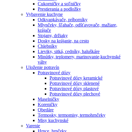
Cukorničky a soľničky
Prestierania a podložky
Vybavenie kuchyne
Odkvapkávače, príborníky
Mlynčeky, šľahače, odšťavovače, mažiare,
krájače
Stojany, držiaky
Dosky na krájanie, na cesto
Chlebníky
Lieviky, sitká, cedníky, haluškáre
Minútky, teplomery, marinovanie,kuchynské
váhy
Uloženie potravín
Potravinové dózy
Potravinové dózy keramické
Potravinové dózy sklenené
Potravinové dózy plastové
Potravinové dózy plechové
Maselničky
Koreničky
Obedáre
Termosky, termomisy, termohrnčeky
Misy kuchynské
Varenie
Hrnce, hrnčeky