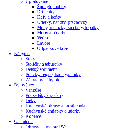
Upratovanie
Špongie, hubky
Drôtenky
Kefy a kefky
Utierky, handry, prachovky
Metly, metličky, zmetáky, lopatky
Mopy a násady
Vedrá
Lavóre
Odpadkové koše
Nábytok
Stoly
Stoličky a taburetky
Detský sortiment
Poličky, regale, haciky,rámiky
Záhradný nábytok
Bytový textil
Vankúše
Podsedáky a poťahy
Deky
Kuchynské obrusy a prestierania
Kuchynské chňapky a utierky
Koberce
Galantéria
Obrusy na metráž PVC