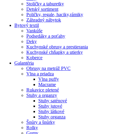
Stoličky a taburetky
Detský sortiment
Poličky, regale, haciky,rámiky
Záhradný nábytok
Bytový textil
Vankúše
Podsedáky a poťahy
Deky
Kuchynské obrusy a prestierania
Kuchynské chňapky a utierky
Koberce
Galantéria
Obrusy na metráž PVC
Vlna a priadza
Vlna puffy
Macrame
Rukavice pletené
Stuhy a organzy
Stuhy saténové
Stuhy jutové
Stuhy látkové
Stuhy organza
Šnúry a šnúrky
Rolky
Gumy