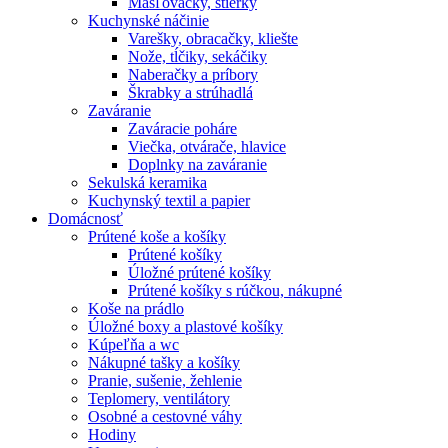
Masľovačky, stierky
Kuchynské náčinie
Varešky, obracačky, kliešte
Nože, tĺčiky, sekáčiky
Naberačky a príbory
Škrabky a strúhadlá
Zaváranie
Zaváracie poháre
Viečka, otvárače, hlavice
Doplnky na zaváranie
Sekulská keramika
Kuchynský textil a papier
Domácnosť
Prútené koše a košíky
Prútené košíky
Úložné prútené košíky
Prútené košíky s rúčkou, nákupné
Koše na prádlo
Úložné boxy a plastové košíky
Kúpeľňa a wc
Nákupné tašky a košíky
Pranie, sušenie, žehlenie
Teplomery, ventilátory
Osobné a cestovné váhy
Hodiny