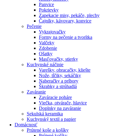
Panvice
Pokrievky
Zapekacie misy, pekáče, plechy
Čajníky, kávovary, konvice
Pečenie
Vykrajovačky
Formy na pečenie a tvorítka
Valčeky
Zdobenie
Ošatky
Masľovačky, stierky
Kuchynské náčinie
Varešky, obracačky, kliešte
Nože, tĺčiky, sekáčiky
Naberačky a príbory
Škrabky a strúhadlá
Zaváranie
Zaváracie poháre
Viečka, otvárače, hlavice
Doplnky na zaváranie
Sekulská keramika
Kuchynský textil a papier
Domácnosť
Prútené koše a košíky
Prútené košíky