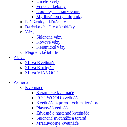
Umelé kvety
Vence a ikebany
Doplnky na aranžovanie
Mydlové kvety a doplnky
Peňaženky a kľúčenky
Darčekové tašky a krabičky
Vázy
Sklenené vázy
Kovové vázy
Keramické vázy
Magnetické tabule
Zľava
Zľava Kvetináče
Zľava Kuchyňa
Zľava VIANOCE
Záhrada
Kvetináče
Keramické kvetináče
ECO WOOD kvetináče
Kvetináče z prírodných materiálov
Plastové kvetináče
Závesné a nástenné kvetináče
Sklenené kvetináče a teráriá
Mrazuvdorné kvetináče