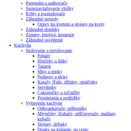
Pareniská a sadbovače
Samozavlažovacie vložky
Krhly a rozprašovače
Záhradné pergoly
Opory ku kvetom a stojany na kvety
Záhradné doplnky
Zeminy, hnojivá, keramzit
Záhradné osvetlenie
Kuchyňa
Stolovanie a servírovanie
Poháre
Hrnčeky a šálky
Taniere
Misy a misky
Podnosy a tácky
Karafy, fľaše, džbány, omáčniky
Servítniky
Cukorničky a soľničky
Prestierania a podložky
Vybavenie kuchyne
Odkvapkávače, príborníky
Mlynčeky, šľahače, odšťavovače, mažiare,
krájače
Stojany, držiaky
Dosky na krájanie, na cesto