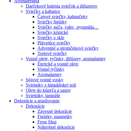
Aromaterapia
Darčekové balenia sviečok a difuzerov
Sviečky a kahance
Čajové sviečky, kahančeky
Sviečky figúrky
Sviečky guľa, valec, pyramída…
Sviečky kónické
Sviečky v skle
Plávajúce sviečky
Adventné a stromčekové sviečky
Tortové sviečky
Vonné oleje, tyčinky, difúzery, aromalampy
Éterické a vonné oleje
Vonné tyčinky
Aromalampy
Sójové vonné vosky
Svietniky z himalájskej soli
Oleje do kúpeľa a sauny
Svietniky, lampáše
Dekorácie a aranžovanie
Dekorácie
Závesné dekorácie
Figúrky, magnetky
Feng Shui
Náhrobné dekorácie