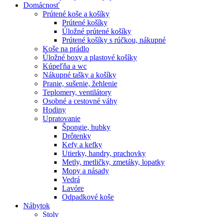
Domácnosť
Prútené koše a košíky
Prútené košíky
Úložné prútené košíky
Prútené košíky s rúčkou, nákupné
Koše na prádlo
Úložné boxy a plastové košíky
Kúpeľňa a wc
Nákupné tašky a košíky
Pranie, sušenie, žehlenie
Teplomery, ventilátory
Osobné a cestovné váhy
Hodiny
Upratovanie
Špongie, hubky
Drôtenky
Kefy a kefky
Utierky, handry, prachovky
Metly, metličky, zmetáky, lopatky
Mopy a násady
Vedrá
Lavóre
Odpadkové koše
Nábytok
Stoly