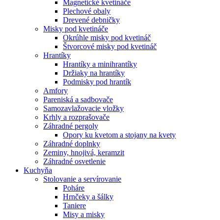
Magnetické kvetináče
Plechové obaly
Drevené debničky
Misky pod kvetináče
Okrúhle misky pod kvetináč
Štvorcové misky pod kvetináč
Hrantíky
Hrantíky a minihrantíky
Držiaky na hrantíky
Podmisky pod hrantík
Amfory
Pareniská a sadbovače
Samozavlažovacie vložky
Krhly a rozprašovače
Záhradné pergoly
Opory ku kvetom a stojany na kvety
Záhradné doplnky
Zeminy, hnojivá, keramzit
Záhradné osvetlenie
Kuchyňa
Stolovanie a servírovanie
Poháre
Hrnčeky a šálky
Taniere
Misy a misky