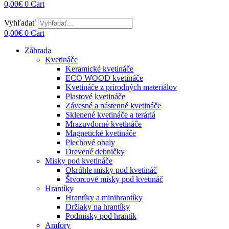
0,00
€
0
Cart
Vyhľadať
0,00
€
0
Cart
Záhrada
Kvetináče
Keramické kvetináče
ECO WOOD kvetináče
Kvetináče z prírodných materiálov
Plastové kvetináče
Závesné a nástenné kvetináče
Sklenené kvetináče a teráriá
Mrazuvdorné kvetináče
Magnetické kvetináče
Plechové obaly
Drevené debničky
Misky pod kvetináče
Okrúhle misky pod kvetináč
Štvorcové misky pod kvetináč
Hrantíky
Hrantíky a minihrantíky
Držiaky na hrantíky
Podmisky pod hrantík
Amfory