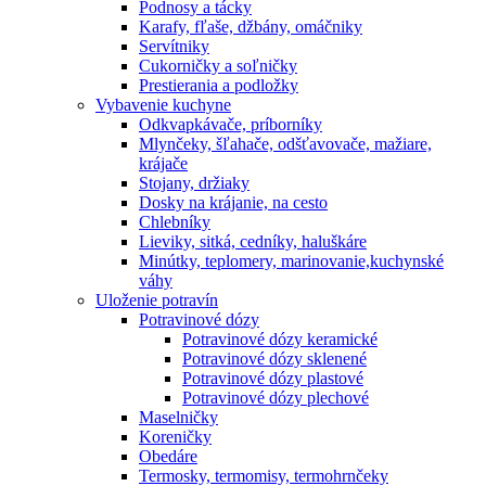
Podnosy a tácky
Karafy, fľaše, džbány, omáčniky
Servítniky
Cukorničky a soľničky
Prestierania a podložky
Vybavenie kuchyne
Odkvapkávače, príborníky
Mlynčeky, šľahače, odšťavovače, mažiare,
krájače
Stojany, držiaky
Dosky na krájanie, na cesto
Chlebníky
Lieviky, sitká, cedníky, haluškáre
Minútky, teplomery, marinovanie,kuchynské
váhy
Uloženie potravín
Potravinové dózy
Potravinové dózy keramické
Potravinové dózy sklenené
Potravinové dózy plastové
Potravinové dózy plechové
Maselničky
Koreničky
Obedáre
Termosky, termomisy, termohrnčeky