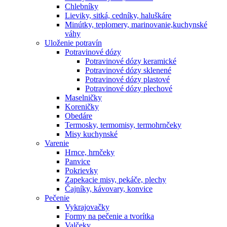
Chlebníky
Lieviky, sitká, cedníky, haluškáre
Minútky, teplomery, marinovanie,kuchynské
váhy
Uloženie potravín
Potravinové dózy
Potravinové dózy keramické
Potravinové dózy sklenené
Potravinové dózy plastové
Potravinové dózy plechové
Maselničky
Koreničky
Obedáre
Termosky, termomisy, termohrnčeky
Misy kuchynské
Varenie
Hrnce, hrnčeky
Panvice
Pokrievky
Zapekacie misy, pekáče, plechy
Čajníky, kávovary, konvice
Pečenie
Vykrajovačky
Formy na pečenie a tvorítka
Valčeky