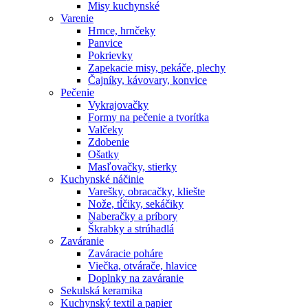
Misy kuchynské
Varenie
Hrnce, hrnčeky
Panvice
Pokrievky
Zapekacie misy, pekáče, plechy
Čajníky, kávovary, konvice
Pečenie
Vykrajovačky
Formy na pečenie a tvorítka
Valčeky
Zdobenie
Ošatky
Masľovačky, stierky
Kuchynské náčinie
Varešky, obracačky, kliešte
Nože, tĺčiky, sekáčiky
Naberačky a príbory
Škrabky a strúhadlá
Zaváranie
Zaváracie poháre
Viečka, otvárače, hlavice
Doplnky na zaváranie
Sekulská keramika
Kuchynský textil a papier