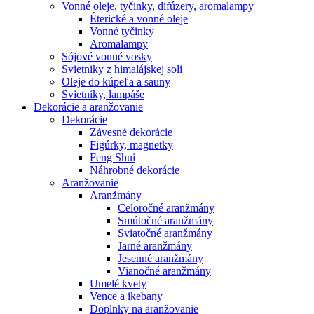
Vonné oleje, tyčinky, difúzery, aromalampy
Éterické a vonné oleje
Vonné tyčinky
Aromalampy
Sójové vonné vosky
Svietniky z himalájskej soli
Oleje do kúpeľa a sauny
Svietniky, lampáše
Dekorácie a aranžovanie
Dekorácie
Závesné dekorácie
Figúrky, magnetky
Feng Shui
Náhrobné dekorácie
Aranžovanie
Aranžmány
Celoročné aranžmány
Smútočné aranžmány
Sviatočné aranžmány
Jarné aranžmány
Jesenné aranžmány
Vianočné aranžmány
Umelé kvety
Vence a ikebany
Doplnky na aranžovanie