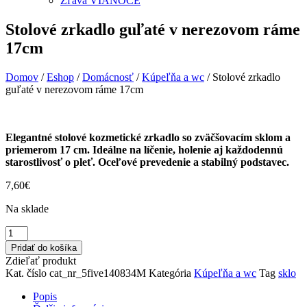
Zľava VIANOCE
Stolové zrkadlo guľaté v nerezovom ráme
17cm
Domov
/
Eshop
/
Domácnosť
/
Kúpeľňa a wc
/ Stolové zrkadlo
guľaté v nerezovom ráme 17cm
Elegantné stolové kozmetické zrkadlo so zväčšovacím sklom a
priemerom 17 cm. Ideálne na líčenie, holenie aj každodennú
starostlivosť o pleť. Oceľové prevedenie a stabilný podstavec.
7,60
€
Na sklade
množstvo
Stolové
Pridať do košíka
zrkadlo
Zdieľať produkt
guľaté
Kat. číslo
cat_nr_5five140834M
Kategória
Kúpeľňa a wc
Tag
sklo
v
nerezovom
Popis
ráme