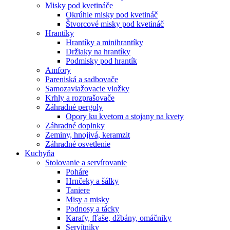
Misky pod kvetináče
Okrúhle misky pod kvetináč
Štvorcové misky pod kvetináč
Hrantíky
Hrantíky a minihrantíky
Držiaky na hrantíky
Podmisky pod hrantík
Amfory
Pareniská a sadbovače
Samozavlažovacie vložky
Krhly a rozprašovače
Záhradné pergoly
Opory ku kvetom a stojany na kvety
Záhradné doplnky
Zeminy, hnojivá, keramzit
Záhradné osvetlenie
Kuchyňa
Stolovanie a servírovanie
Poháre
Hrnčeky a šálky
Taniere
Misy a misky
Podnosy a tácky
Karafy, fľaše, džbány, omáčniky
Servítniky