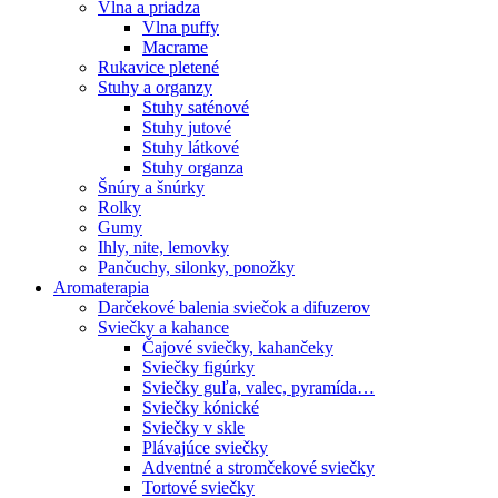
Vlna a priadza
Vlna puffy
Macrame
Rukavice pletené
Stuhy a organzy
Stuhy saténové
Stuhy jutové
Stuhy látkové
Stuhy organza
Šnúry a šnúrky
Rolky
Gumy
Ihly, nite, lemovky
Pančuchy, silonky, ponožky
Aromaterapia
Darčekové balenia sviečok a difuzerov
Sviečky a kahance
Čajové sviečky, kahančeky
Sviečky figúrky
Sviečky guľa, valec, pyramída…
Sviečky kónické
Sviečky v skle
Plávajúce sviečky
Adventné a stromčekové sviečky
Tortové sviečky