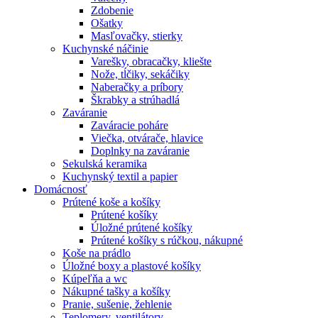
Zdobenie
Ošatky
Masľovačky, stierky
Kuchynské náčinie
Varešky, obracačky, kliešte
Nože, tĺčiky, sekáčiky
Naberačky a príbory
Škrabky a strúhadlá
Zaváranie
Zaváracie poháre
Viečka, otvárače, hlavice
Doplnky na zaváranie
Sekulská keramika
Kuchynský textil a papier
Domácnosť
Prútené koše a košíky
Prútené košíky
Úložné prútené košíky
Prútené košíky s rúčkou, nákupné
Koše na prádlo
Úložné boxy a plastové košíky
Kúpeľňa a wc
Nákupné tašky a košíky
Pranie, sušenie, žehlenie
Teplomery, ventilátory