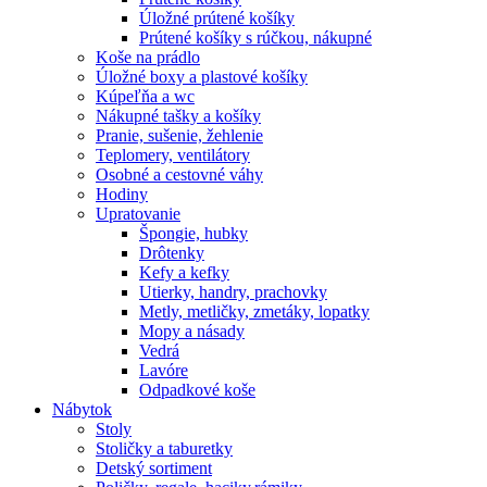
Úložné prútené košíky
Prútené košíky s rúčkou, nákupné
Koše na prádlo
Úložné boxy a plastové košíky
Kúpeľňa a wc
Nákupné tašky a košíky
Pranie, sušenie, žehlenie
Teplomery, ventilátory
Osobné a cestovné váhy
Hodiny
Upratovanie
Špongie, hubky
Drôtenky
Kefy a kefky
Utierky, handry, prachovky
Metly, metličky, zmetáky, lopatky
Mopy a násady
Vedrá
Lavóre
Odpadkové koše
Nábytok
Stoly
Stoličky a taburetky
Detský sortiment