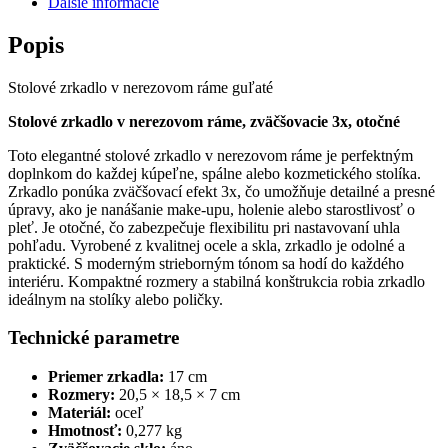
Ďalšie informácie
17cm
Popis
Stolové zrkadlo v nerezovom ráme guľaté
Stolové zrkadlo v nerezovom ráme, zväčšovacie 3x, otočné
Toto elegantné stolové zrkadlo v nerezovom ráme je perfektným
doplnkom do každej kúpeľne, spálne alebo kozmetického stolíka.
Zrkadlo ponúka zväčšovací efekt 3x, čo umožňuje detailné a presné
úpravy, ako je nanášanie make-upu, holenie alebo starostlivosť o
pleť. Je otočné, čo zabezpečuje flexibilitu pri nastavovaní uhla
pohľadu. Vyrobené z kvalitnej ocele a skla, zrkadlo je odolné a
praktické. S moderným strieborným tónom sa hodí do každého
interiéru. Kompaktné rozmery a stabilná konštrukcia robia zrkadlo
ideálnym na stolíky alebo poličky.
Technické parametre
Priemer zrkadla:
17 cm
Rozmery:
20,5 × 18,5 × 7 cm
Materiál:
oceľ
Hmotnosť:
0,277 kg