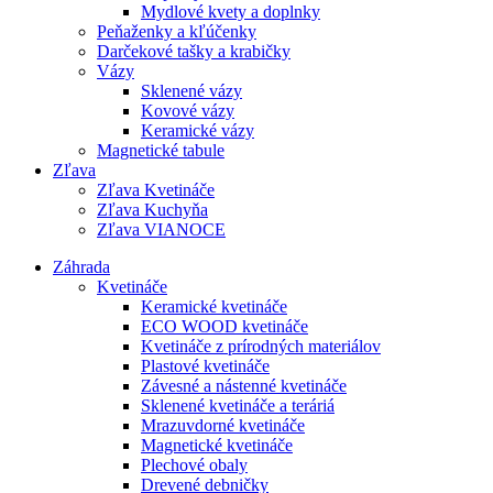
Mydlové kvety a doplnky
Peňaženky a kľúčenky
Darčekové tašky a krabičky
Vázy
Sklenené vázy
Kovové vázy
Keramické vázy
Magnetické tabule
Zľava
Zľava Kvetináče
Zľava Kuchyňa
Zľava VIANOCE
Záhrada
Kvetináče
Keramické kvetináče
ECO WOOD kvetináče
Kvetináče z prírodných materiálov
Plastové kvetináče
Závesné a nástenné kvetináče
Sklenené kvetináče a teráriá
Mrazuvdorné kvetináče
Magnetické kvetináče
Plechové obaly
Drevené debničky