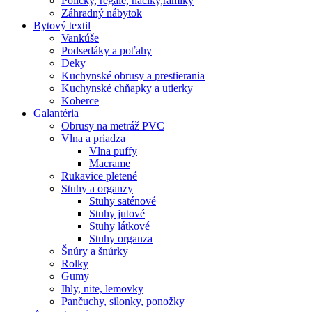
Poličky, regale, haciky,rámiky
Záhradný nábytok
Bytový textil
Vankúše
Podsedáky a poťahy
Deky
Kuchynské obrusy a prestierania
Kuchynské chňapky a utierky
Koberce
Galantéria
Obrusy na metráž PVC
Vlna a priadza
Vlna puffy
Macrame
Rukavice pletené
Stuhy a organzy
Stuhy saténové
Stuhy jutové
Stuhy látkové
Stuhy organza
Šnúry a šnúrky
Rolky
Gumy
Ihly, nite, lemovky
Pančuchy, silonky, ponožky