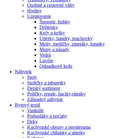
Osobné a cestovné váhy
Hodiny
Upratovanie
Špongie, hubky
Drôtenky
Kefy a kefky
Utierky, handry, prachovky
Metly, metličky, zmetáky, lopatky
Mopy a násady
Vedrá
Lavóre
Odpadkové koše
Nábytok
Stoly
Stoličky a taburetky
Detský sortiment
Poličky, regale, haciky,rámiky
Záhradný nábytok
Bytový textil
Vankúše
Podsedáky a poťahy
Deky
Kuchynské obrusy a prestierania
Kuchynské chňapky a utierky