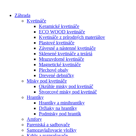
Preskočiť
na
Záhrada
obsah
Kvetináče
Keramické kvetináče
ECO WOOD kvetináče
Kvetináče z prírodných materiálov
Plastové kvetináče
Závesné a nástenné kvetináče
Sklenené kvetináče a teráriá
Mrazuvdorné kvetináče
Magnetické kvetináče
Plechové obaly
Drevené debničky
Misky pod kvetináče
Okrúhle misky pod kvetináč
Štvorcové misky pod kvetináč
Hrantíky
Hrantíky a minihrantíky
Držiaky na hrantíky
Podmisky pod hrantík
Amfory
Pareniská a sadbovače
Samozavlažovacie vložky
Krhly a rozprašovače