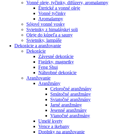
Vonné oleje, tyčinky, difúzery, aromalampy
Éterické a vonné oleje
Vonné tyčinky
Aromalampy
Sójové vonné vosky
Svietniky z himalájskej soli
Oleje do kúpeľa a sauny
Svietniky, lampáše
Dekorácie a aranžovanie
Dekorácie
Závesné dekorácie
Figúrky, magnetky
Feng Shui
Náhrobné dekorácie
Aranžovanie
Aranžmány
Celoročné aranžmány
Smútočné aranžmány
Sviatočné aranžmány
Jarné aranžmány
Jesenné aranžmány
Vianočné aranžmány
Umelé kvety
Vence a ikebany
Doplnky na aranžovanie