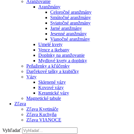
Aranžovanie
Aranžmány
Celoročné aranžmány
Smútočné aranžmány
Sviatočné aranžmány
Jarné aranžmány
Jesenné aranžmány
Vianočné aranžmány
Umelé kvety
Vence a ikebany
Doplnky na aranžovanie
Mydlové kvety a doplnky
Peňaženky a kľúčenky
Darčekové tašky a krabičky
Vázy
Sklenené vázy
Kovové vázy
Keramické vázy
Magnetické tabule
Zľava
Zľava Kvetináče
Zľava Kuchyňa
Zľava VIANOCE
Vyhľadať