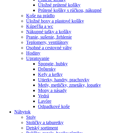
Úložné prútené košíky
Prútené košíky s rúčkou, nákupné
Koše na prádlo
Úložné boxy a plastové košíky
Kúpeľňa a wc
Nákupné tašky a košíky
Pranie, sušenie, žehlenie
Teplomery, ventilátory
Osobné a cestovné váhy
Hodiny
Upratovanie
Špongie, hubky
Drôtenky
Kefy a kefky
Utierky, handry, prachovky
Metly, metličky, zmetáky, lopatky
Mopy a násady
Vedrá
Lavóre
Odpadkové koše
Nábytok
Stoly
Stoličky a taburetky
Detský sortiment