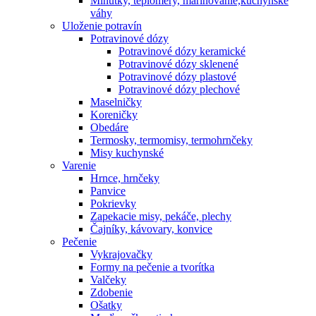
Minútky, teplomery, marinovanie,kuchynské
váhy
Uloženie potravín
Potravinové dózy
Potravinové dózy keramické
Potravinové dózy sklenené
Potravinové dózy plastové
Potravinové dózy plechové
Maselničky
Koreničky
Obedáre
Termosky, termomisy, termohrnčeky
Misy kuchynské
Varenie
Hrnce, hrnčeky
Panvice
Pokrievky
Zapekacie misy, pekáče, plechy
Čajníky, kávovary, konvice
Pečenie
Vykrajovačky
Formy na pečenie a tvorítka
Valčeky
Zdobenie
Ošatky