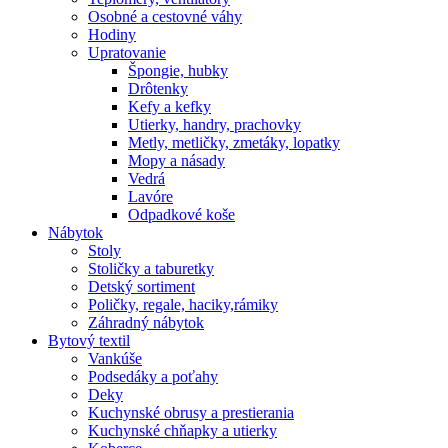
Osobné a cestovné váhy
Hodiny
Upratovanie
Špongie, hubky
Drôtenky
Kefy a kefky
Utierky, handry, prachovky
Metly, metličky, zmetáky, lopatky
Mopy a násady
Vedrá
Lavóre
Odpadkové koše
Nábytok
Stoly
Stoličky a taburetky
Detský sortiment
Poličky, regale, haciky,rámiky
Záhradný nábytok
Bytový textil
Vankúše
Podsedáky a poťahy
Deky
Kuchynské obrusy a prestierania
Kuchynské chňapky a utierky