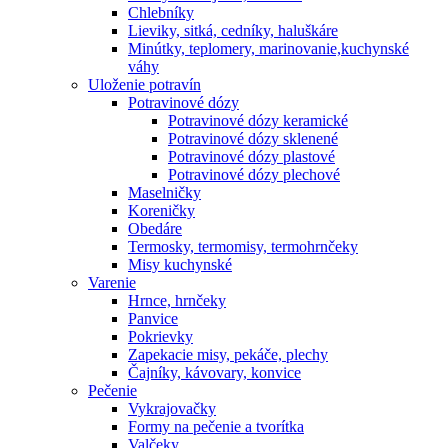
Chlebníky
Lieviky, sitká, cedníky, haluškáre
Minútky, teplomery, marinovanie,kuchynské
váhy
Uloženie potravín
Potravinové dózy
Potravinové dózy keramické
Potravinové dózy sklenené
Potravinové dózy plastové
Potravinové dózy plechové
Maselničky
Koreničky
Obedáre
Termosky, termomisy, termohrnčeky
Misy kuchynské
Varenie
Hrnce, hrnčeky
Panvice
Pokrievky
Zapekacie misy, pekáče, plechy
Čajníky, kávovary, konvice
Pečenie
Vykrajovačky
Formy na pečenie a tvorítka
Valčeky