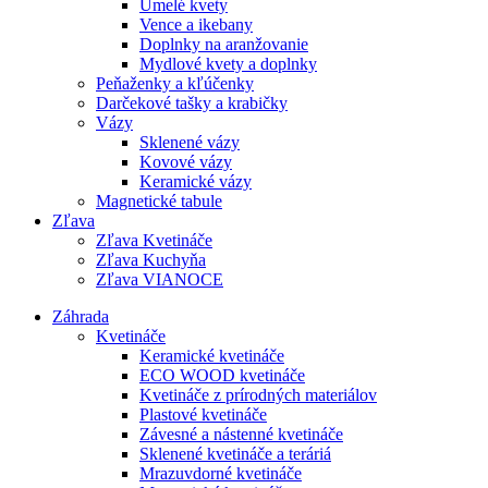
Umelé kvety
Vence a ikebany
Doplnky na aranžovanie
Mydlové kvety a doplnky
Peňaženky a kľúčenky
Darčekové tašky a krabičky
Vázy
Sklenené vázy
Kovové vázy
Keramické vázy
Magnetické tabule
Zľava
Zľava Kvetináče
Zľava Kuchyňa
Zľava VIANOCE
Záhrada
Kvetináče
Keramické kvetináče
ECO WOOD kvetináče
Kvetináče z prírodných materiálov
Plastové kvetináče
Závesné a nástenné kvetináče
Sklenené kvetináče a teráriá
Mrazuvdorné kvetináče