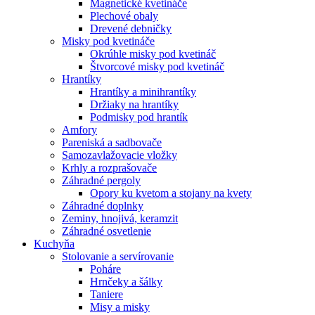
Magnetické kvetináče
Plechové obaly
Drevené debničky
Misky pod kvetináče
Okrúhle misky pod kvetináč
Štvorcové misky pod kvetináč
Hrantíky
Hrantíky a minihrantíky
Držiaky na hrantíky
Podmisky pod hrantík
Amfory
Pareniská a sadbovače
Samozavlažovacie vložky
Krhly a rozprašovače
Záhradné pergoly
Opory ku kvetom a stojany na kvety
Záhradné doplnky
Zeminy, hnojivá, keramzit
Záhradné osvetlenie
Kuchyňa
Stolovanie a servírovanie
Poháre
Hrnčeky a šálky
Taniere
Misy a misky