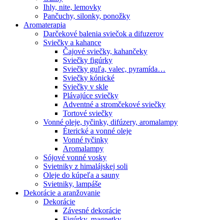
Ihly, nite, lemovky
Pančuchy, silonky, ponožky
Aromaterapia
Darčekové balenia sviečok a difuzerov
Sviečky a kahance
Čajové sviečky, kahančeky
Sviečky figúrky
Sviečky guľa, valec, pyramída…
Sviečky kónické
Sviečky v skle
Plávajúce sviečky
Adventné a stromčekové sviečky
Tortové sviečky
Vonné oleje, tyčinky, difúzery, aromalampy
Éterické a vonné oleje
Vonné tyčinky
Aromalampy
Sójové vonné vosky
Svietniky z himalájskej soli
Oleje do kúpeľa a sauny
Svietniky, lampáše
Dekorácie a aranžovanie
Dekorácie
Závesné dekorácie
Figúrky, magnetky