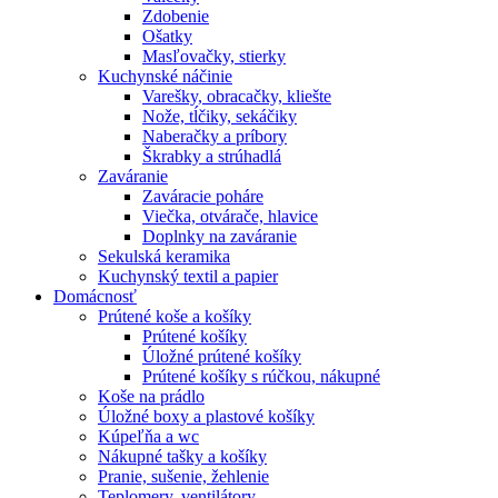
Zdobenie
Ošatky
Masľovačky, stierky
Kuchynské náčinie
Varešky, obracačky, kliešte
Nože, tĺčiky, sekáčiky
Naberačky a príbory
Škrabky a strúhadlá
Zaváranie
Zaváracie poháre
Viečka, otvárače, hlavice
Doplnky na zaváranie
Sekulská keramika
Kuchynský textil a papier
Domácnosť
Prútené koše a košíky
Prútené košíky
Úložné prútené košíky
Prútené košíky s rúčkou, nákupné
Koše na prádlo
Úložné boxy a plastové košíky
Kúpeľňa a wc
Nákupné tašky a košíky
Pranie, sušenie, žehlenie
Teplomery, ventilátory