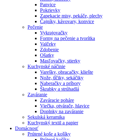
Panvice
Pokrievky
Zapekacie misy, pekáče, plechy
Čajníky, kávovary, konvice
Pečenie
Vykrajovačky
Formy na pečenie a tvorítka
Valčeky
Zdobenie
Ošatky
Masľovačky, stierky
Kuchynské náčinie
Varešky, obracačky, kliešte
Nože, tĺčiky, sekáčiky
Naberačky a príbory
Škrabky a strúhadlá
Zaváranie
Zaváracie poháre
Viečka, otvárače, hlavice
Doplnky na zaváranie
Sekulská keramika
Kuchynský textil a papier
Domácnosť
Prútené koše a košíky
Prútené košíky