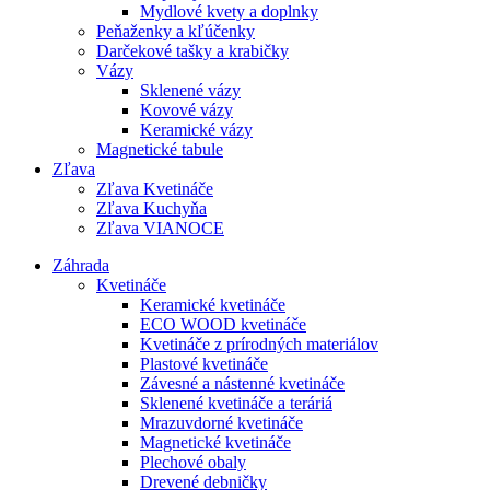
Mydlové kvety a doplnky
Peňaženky a kľúčenky
Darčekové tašky a krabičky
Vázy
Sklenené vázy
Kovové vázy
Keramické vázy
Magnetické tabule
Zľava
Zľava Kvetináče
Zľava Kuchyňa
Zľava VIANOCE
Záhrada
Kvetináče
Keramické kvetináče
ECO WOOD kvetináče
Kvetináče z prírodných materiálov
Plastové kvetináče
Závesné a nástenné kvetináče
Sklenené kvetináče a teráriá
Mrazuvdorné kvetináče
Magnetické kvetináče
Plechové obaly
Drevené debničky