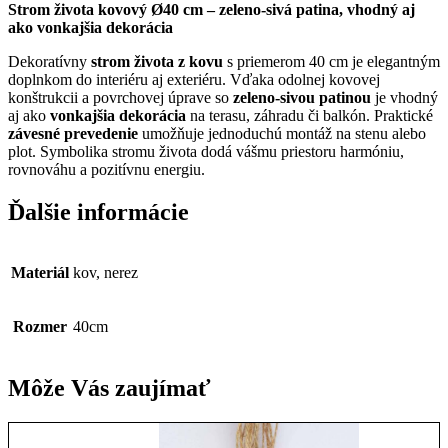
Strom života kovový Ø40 cm – zeleno-sivá patina, vhodný aj
ako vonkajšia dekorácia
Dekoratívny
strom života z kovu
s priemerom 40 cm je elegantným
doplnkom do interiéru aj exteriéru. Vďaka odolnej kovovej
konštrukcii a povrchovej úprave so
zeleno-sivou patinou
je vhodný
aj ako
vonkajšia dekorácia
na terasu, záhradu či balkón. Praktické
závesné prevedenie
umožňuje jednoduchú montáž na stenu alebo
plot. Symbolika stromu života dodá vášmu priestoru harmóniu,
rovnováhu a pozitívnu energiu.
Ďalšie informácie
Materiál
kov, nerez
Rozmer
40cm
Môže Vás zaujímať