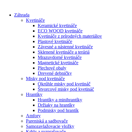
Preskočiť
na
Záhrada
obsah
Kvetináče
Keramické kvetináče
ECO WOOD kvetináče
Kvetináče z prírodných materiálov
Plastové kvetináče
Závesné a nástenné kvetináče
Sklenené kvetináče a teráriá
Mrazuvdorné kvetináče
Magnetické kvetináče
Plechové obaly
Drevené debničky
Misky pod kvetináče
Okrúhle misky pod kvetináč
Štvorcové misky pod kvetináč
Hrantíky
Hrantíky a minihrantíky
Držiaky na hrantíky
Podmisky pod hrantík
Amfory
Pareniská a sadbovače
Samozavlažovacie vložky
Krhly a rozprašovače