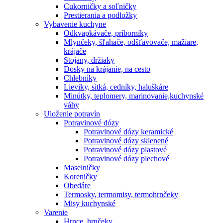
Cukorničky a soľničky
Prestierania a podložky
Vybavenie kuchyne
Odkvapkávače, príborníky
Mlynčeky, šľahače, odšťavovače, mažiare,
krájače
Stojany, držiaky
Dosky na krájanie, na cesto
Chlebníky
Lieviky, sitká, cedníky, haluškáre
Minútky, teplomery, marinovanie,kuchynské
váhy
Uloženie potravín
Potravinové dózy
Potravinové dózy keramické
Potravinové dózy sklenené
Potravinové dózy plastové
Potravinové dózy plechové
Maselničky
Koreničky
Obedáre
Termosky, termomisy, termohrnčeky
Misy kuchynské
Varenie
Hrnce, hrnčeky