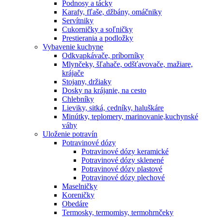
Podnosy a tácky
Karafy, fľaše, džbány, omáčniky
Servítniky
Cukorničky a soľničky
Prestierania a podložky
Vybavenie kuchyne
Odkvapkávače, príborníky
Mlynčeky, šľahače, odšťavovače, mažiare,
krájače
Stojany, držiaky
Dosky na krájanie, na cesto
Chlebníky
Lieviky, sitká, cedníky, haluškáre
Minútky, teplomery, marinovanie,kuchynské
váhy
Uloženie potravín
Potravinové dózy
Potravinové dózy keramické
Potravinové dózy sklenené
Potravinové dózy plastové
Potravinové dózy plechové
Maselničky
Koreničky
Obedáre
Termosky, termomisy, termohrnčeky