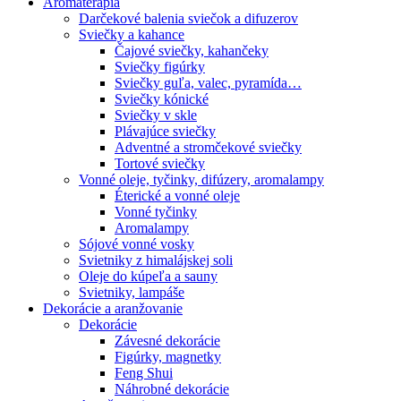
Aromaterapia
Darčekové balenia sviečok a difuzerov
Sviečky a kahance
Čajové sviečky, kahančeky
Sviečky figúrky
Sviečky guľa, valec, pyramída…
Sviečky kónické
Sviečky v skle
Plávajúce sviečky
Adventné a stromčekové sviečky
Tortové sviečky
Vonné oleje, tyčinky, difúzery, aromalampy
Éterické a vonné oleje
Vonné tyčinky
Aromalampy
Sójové vonné vosky
Svietniky z himalájskej soli
Oleje do kúpeľa a sauny
Svietniky, lampáše
Dekorácie a aranžovanie
Dekorácie
Závesné dekorácie
Figúrky, magnetky
Feng Shui
Náhrobné dekorácie