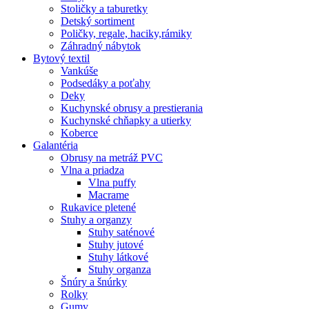
Stoličky a taburetky
Detský sortiment
Poličky, regale, haciky,rámiky
Záhradný nábytok
Bytový textil
Vankúše
Podsedáky a poťahy
Deky
Kuchynské obrusy a prestierania
Kuchynské chňapky a utierky
Koberce
Galantéria
Obrusy na metráž PVC
Vlna a priadza
Vlna puffy
Macrame
Rukavice pletené
Stuhy a organzy
Stuhy saténové
Stuhy jutové
Stuhy látkové
Stuhy organza
Šnúry a šnúrky
Rolky
Gumy