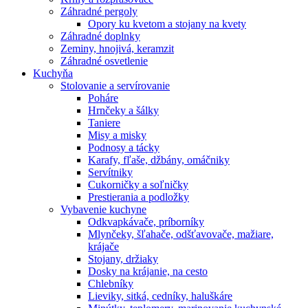
Záhradné pergoly
Opory ku kvetom a stojany na kvety
Záhradné doplnky
Zeminy, hnojivá, keramzit
Záhradné osvetlenie
Kuchyňa
Stolovanie a servírovanie
Poháre
Hrnčeky a šálky
Taniere
Misy a misky
Podnosy a tácky
Karafy, fľaše, džbány, omáčniky
Servítniky
Cukorničky a soľničky
Prestierania a podložky
Vybavenie kuchyne
Odkvapkávače, príborníky
Mlynčeky, šľahače, odšťavovače, mažiare,
krájače
Stojany, držiaky
Dosky na krájanie, na cesto
Chlebníky
Lieviky, sitká, cedníky, haluškáre