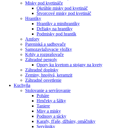
Misky pod kvetináče
Okrúhle misky pod kvetináč
Štvorcové misky pod kvetináč
Hrantíky
Hrantíky a minihrantíky
Držiaky na hrantíky
Podmisky pod hrantík
Amfory
Pareniská a sadbovače
Samozavlažovacie vložky
Krhly a rozprašovače
Záhradné pergoly
Opory ku kvetom a stojany na kvety
Záhradné doplnky
Zeminy, hnojivá, keramzit
Záhradné osvetlenie
Kuchyňa
Stolovanie a servírovanie
Poháre
Hrnčeky a šálky
Taniere
Misy a misky
Podnosy a tácky
Karafy, fľaše, džbány, omáčniky
Servítniky