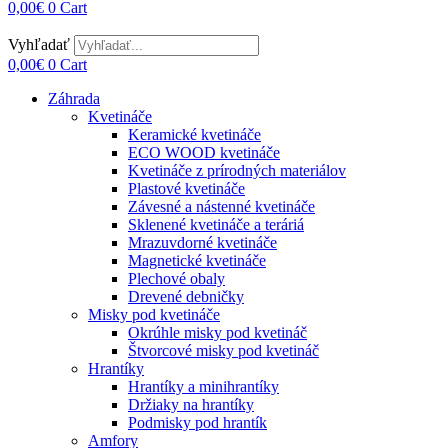
0,00
€
0
Cart
Vyhľadať
0,00
€
0
Cart
Záhrada
Kvetináče
Keramické kvetináče
ECO WOOD kvetináče
Kvetináče z prírodných materiálov
Plastové kvetináče
Závesné a nástenné kvetináče
Sklenené kvetináče a teráriá
Mrazuvdorné kvetináče
Magnetické kvetináče
Plechové obaly
Drevené debničky
Misky pod kvetináče
Okrúhle misky pod kvetináč
Štvorcové misky pod kvetináč
Hrantíky
Hrantíky a minihrantíky
Držiaky na hrantíky
Podmisky pod hrantík
Amfory