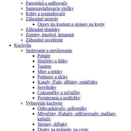
Pareniská a sadbovače
Samozavlažovacie vložky
Krhly a rozprašovače
Záhradné pergoly
Opory ku kvetom a stojany na kvety
Záhradné doplnky
Zeminy, hnojivá, keramzit
Záhradné osvetlenie
Kuchyňa
Stolovanie a servírovanie
Poháre
Hrnčeky a šálky
Taniere
Misy a misky
Podnosy a tácky
Karafy, fľaše, džbány, omáčniky
Servítniky
Cukorničky a soľničky
Prestierania a podložky
Vybavenie kuchyne
Odkvapkávače, príborníky
Mlynčeky, šľahače, odšťavovače, mažiare,
krájače
Stojany, držiaky
Dosky na krájanie, na cesto