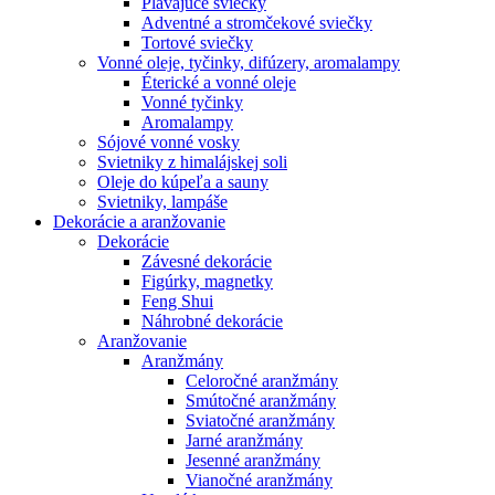
Plávajúce sviečky
Adventné a stromčekové sviečky
Tortové sviečky
Vonné oleje, tyčinky, difúzery, aromalampy
Éterické a vonné oleje
Vonné tyčinky
Aromalampy
Sójové vonné vosky
Svietniky z himalájskej soli
Oleje do kúpeľa a sauny
Svietniky, lampáše
Dekorácie a aranžovanie
Dekorácie
Závesné dekorácie
Figúrky, magnetky
Feng Shui
Náhrobné dekorácie
Aranžovanie
Aranžmány
Celoročné aranžmány
Smútočné aranžmány
Sviatočné aranžmány
Jarné aranžmány
Jesenné aranžmány
Vianočné aranžmány