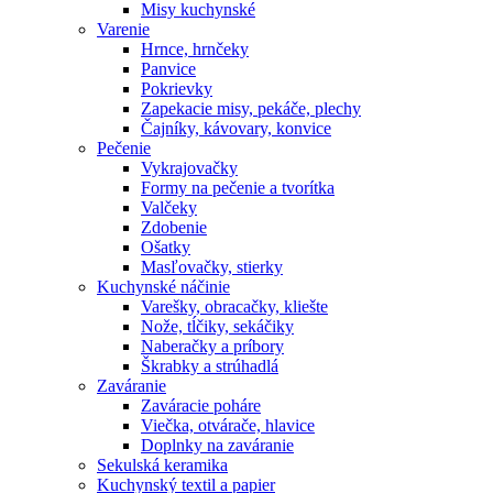
Misy kuchynské
Varenie
Hrnce, hrnčeky
Panvice
Pokrievky
Zapekacie misy, pekáče, plechy
Čajníky, kávovary, konvice
Pečenie
Vykrajovačky
Formy na pečenie a tvorítka
Valčeky
Zdobenie
Ošatky
Masľovačky, stierky
Kuchynské náčinie
Varešky, obracačky, kliešte
Nože, tĺčiky, sekáčiky
Naberačky a príbory
Škrabky a strúhadlá
Zaváranie
Zaváracie poháre
Viečka, otvárače, hlavice
Doplnky na zaváranie
Sekulská keramika
Kuchynský textil a papier