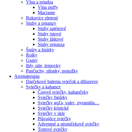
Vlna a priadza
Vlna puffy
Macrame
Rukavice pletené
Stuhy a organzy
Stuhy saténové
Stuhy jutové
Stuhy látkové
Stuhy organza
Šnúry a šnúrky
Rolky
Gumy
Ihly, nite, lemovky
Pančuchy, silonky, ponožky
Aromaterapia
Darčekové balenia sviečok a difuzerov
Sviečky a kahance
Čajové sviečky, kahančeky
Sviečky figúrky
Sviečky guľa, valec, pyramída…
Sviečky kónické
Sviečky v skle
Plávajúce sviečky
Adventné a stromčekové sviečky
Tortové sviečky