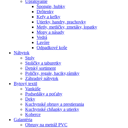
Upratovanie
Špongie, hubky
Drôtenky
Kefy a kefky
Utierky, handry, prachovky
Metly, metličky, zmetáky, lopatky
Mopy a násady
Vedrá
Lavóre
Odpadkové koše
Nábytok
Stoly
Stoličky a taburetky
Detský sortiment
Poličky, regale, haciky,rámiky
Záhradný nábytok
Bytový textil
Vankúše
Podsedáky a poťahy
Deky
Kuchynské obrusy a prestierania
Kuchynské chňapky a utierky
Koberce
Galantéria
Obrusy na metráž PVC