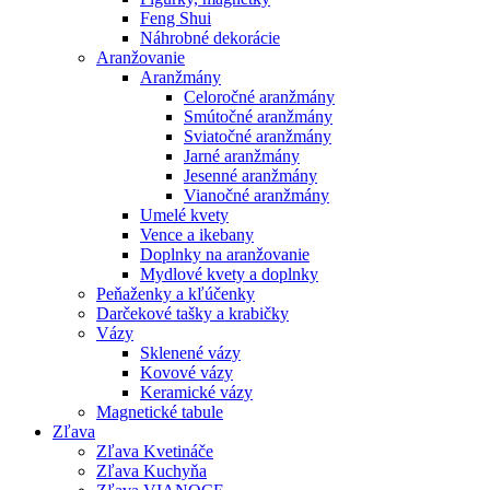
Feng Shui
Náhrobné dekorácie
Aranžovanie
Aranžmány
Celoročné aranžmány
Smútočné aranžmány
Sviatočné aranžmány
Jarné aranžmány
Jesenné aranžmány
Vianočné aranžmány
Umelé kvety
Vence a ikebany
Doplnky na aranžovanie
Mydlové kvety a doplnky
Peňaženky a kľúčenky
Darčekové tašky a krabičky
Vázy
Sklenené vázy
Kovové vázy
Keramické vázy
Magnetické tabule
Zľava
Zľava Kvetináče
Zľava Kuchyňa