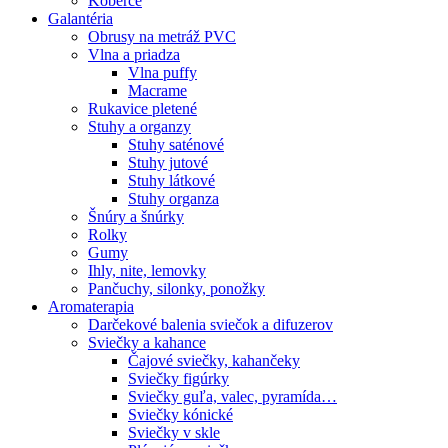
Koberce
Galantéria
Obrusy na metráž PVC
Vlna a priadza
Vlna puffy
Macrame
Rukavice pletené
Stuhy a organzy
Stuhy saténové
Stuhy jutové
Stuhy látkové
Stuhy organza
Šnúry a šnúrky
Rolky
Gumy
Ihly, nite, lemovky
Pančuchy, silonky, ponožky
Aromaterapia
Darčekové balenia sviečok a difuzerov
Sviečky a kahance
Čajové sviečky, kahančeky
Sviečky figúrky
Sviečky guľa, valec, pyramída…
Sviečky kónické
Sviečky v skle