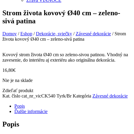
Zľava VIANOCE
Strom života kovový Ø40 cm – zeleno-
sivá patina
Domov
/
Eshop
/
Dekorácie, sviečky
/
Závesné dekorácie
/ Strom
života kovový Ø40 cm – zeleno-sivá patina
Kovový strom života Ø40 cm so zeleno-sivou patinou. Vhodný na
zavesenie, do interiéru aj exteriéru ako originálna dekorácia.
16,80
€
Nie je na sklade
Zdieľať produkt
Kat. číslo
cat_nr_vicCK540 Tyrk/Br
Kategória
Závesné dekorácie
Popis
Ďalšie informácie
Popis