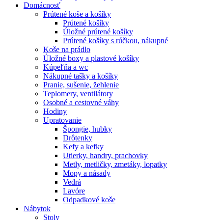
Domácnosť
Prútené koše a košíky
Prútené košíky
Úložné prútené košíky
Prútené košíky s rúčkou, nákupné
Koše na prádlo
Úložné boxy a plastové košíky
Kúpeľňa a wc
Nákupné tašky a košíky
Pranie, sušenie, žehlenie
Teplomery, ventilátory
Osobné a cestovné váhy
Hodiny
Upratovanie
Špongie, hubky
Drôtenky
Kefy a kefky
Utierky, handry, prachovky
Metly, metličky, zmetáky, lopatky
Mopy a násady
Vedrá
Lavóre
Odpadkové koše
Nábytok
Stoly