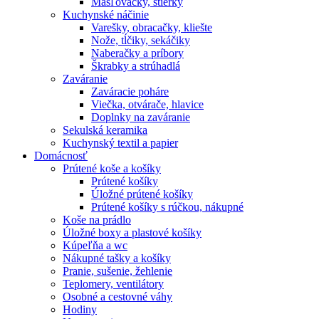
Masľovačky, stierky
Kuchynské náčinie
Varešky, obracačky, kliešte
Nože, tĺčiky, sekáčiky
Naberačky a príbory
Škrabky a strúhadlá
Zaváranie
Zaváracie poháre
Viečka, otvárače, hlavice
Doplnky na zaváranie
Sekulská keramika
Kuchynský textil a papier
Domácnosť
Prútené koše a košíky
Prútené košíky
Úložné prútené košíky
Prútené košíky s rúčkou, nákupné
Koše na prádlo
Úložné boxy a plastové košíky
Kúpeľňa a wc
Nákupné tašky a košíky
Pranie, sušenie, žehlenie
Teplomery, ventilátory
Osobné a cestovné váhy
Hodiny