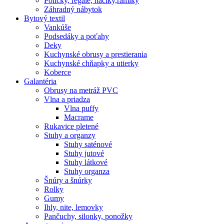
Poličky, regale, haciky,rámiky
Záhradný nábytok
Bytový textil
Vankúše
Podsedáky a poťahy
Deky
Kuchynské obrusy a prestierania
Kuchynské chňapky a utierky
Koberce
Galantéria
Obrusy na metráž PVC
Vlna a priadza
Vlna puffy
Macrame
Rukavice pletené
Stuhy a organzy
Stuhy saténové
Stuhy jutové
Stuhy látkové
Stuhy organza
Šnúry a šnúrky
Rolky
Gumy
Ihly, nite, lemovky
Pančuchy, silonky, ponožky