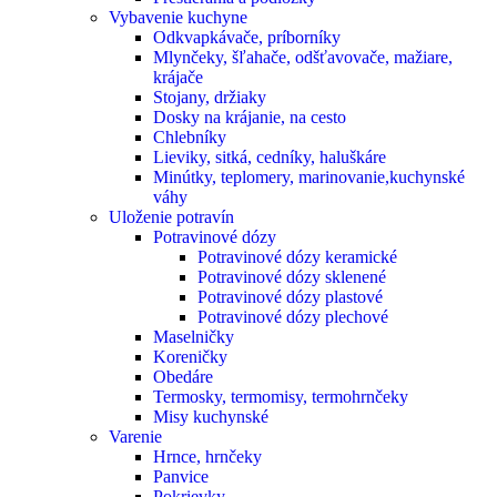
Vybavenie kuchyne
Odkvapkávače, príborníky
Mlynčeky, šľahače, odšťavovače, mažiare,
krájače
Stojany, držiaky
Dosky na krájanie, na cesto
Chlebníky
Lieviky, sitká, cedníky, haluškáre
Minútky, teplomery, marinovanie,kuchynské
váhy
Uloženie potravín
Potravinové dózy
Potravinové dózy keramické
Potravinové dózy sklenené
Potravinové dózy plastové
Potravinové dózy plechové
Maselničky
Koreničky
Obedáre
Termosky, termomisy, termohrnčeky
Misy kuchynské
Varenie
Hrnce, hrnčeky
Panvice
Pokrievky