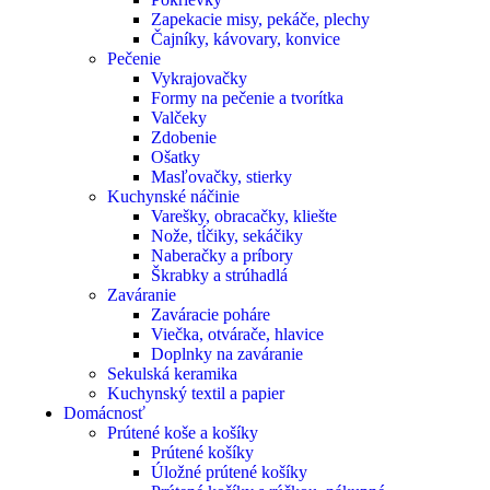
Zapekacie misy, pekáče, plechy
Čajníky, kávovary, konvice
Pečenie
Vykrajovačky
Formy na pečenie a tvorítka
Valčeky
Zdobenie
Ošatky
Masľovačky, stierky
Kuchynské náčinie
Varešky, obracačky, kliešte
Nože, tĺčiky, sekáčiky
Naberačky a príbory
Škrabky a strúhadlá
Zaváranie
Zaváracie poháre
Viečka, otvárače, hlavice
Doplnky na zaváranie
Sekulská keramika
Kuchynský textil a papier
Domácnosť
Prútené koše a košíky
Prútené košíky
Úložné prútené košíky