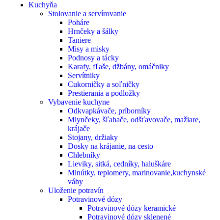
Kuchyňa
Stolovanie a servírovanie
Poháre
Hrnčeky a šálky
Taniere
Misy a misky
Podnosy a tácky
Karafy, fľaše, džbány, omáčniky
Servítniky
Cukorničky a soľničky
Prestierania a podložky
Vybavenie kuchyne
Odkvapkávače, príborníky
Mlynčeky, šľahače, odšťavovače, mažiare,
krájače
Stojany, držiaky
Dosky na krájanie, na cesto
Chlebníky
Lieviky, sitká, cedníky, haluškáre
Minútky, teplomery, marinovanie,kuchynské
váhy
Uloženie potravín
Potravinové dózy
Potravinové dózy keramické
Potravinové dózy sklenené