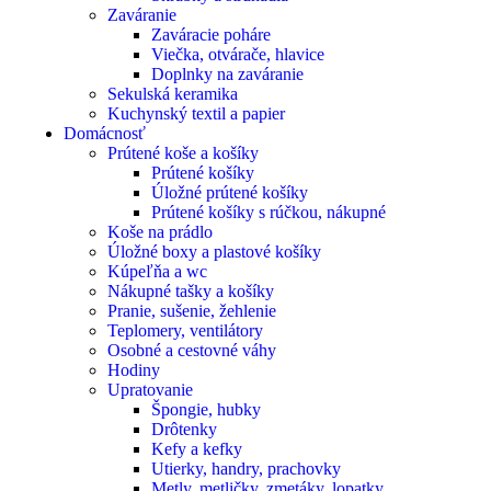
Zaváranie
Zaváracie poháre
Viečka, otvárače, hlavice
Doplnky na zaváranie
Sekulská keramika
Kuchynský textil a papier
Domácnosť
Prútené koše a košíky
Prútené košíky
Úložné prútené košíky
Prútené košíky s rúčkou, nákupné
Koše na prádlo
Úložné boxy a plastové košíky
Kúpeľňa a wc
Nákupné tašky a košíky
Pranie, sušenie, žehlenie
Teplomery, ventilátory
Osobné a cestovné váhy
Hodiny
Upratovanie
Špongie, hubky
Drôtenky
Kefy a kefky
Utierky, handry, prachovky
Metly, metličky, zmetáky, lopatky