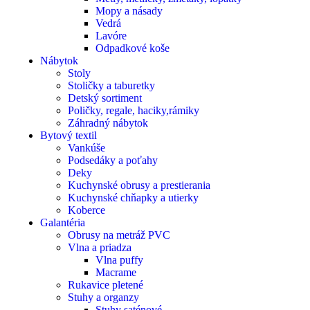
Mopy a násady
Vedrá
Lavóre
Odpadkové koše
Nábytok
Stoly
Stoličky a taburetky
Detský sortiment
Poličky, regale, haciky,rámiky
Záhradný nábytok
Bytový textil
Vankúše
Podsedáky a poťahy
Deky
Kuchynské obrusy a prestierania
Kuchynské chňapky a utierky
Koberce
Galantéria
Obrusy na metráž PVC
Vlna a priadza
Vlna puffy
Macrame
Rukavice pletené
Stuhy a organzy
Stuhy saténové