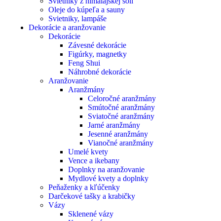
Svietniky z himalájskej soli
Oleje do kúpeľa a sauny
Svietniky, lampáše
Dekorácie a aranžovanie
Dekorácie
Závesné dekorácie
Figúrky, magnetky
Feng Shui
Náhrobné dekorácie
Aranžovanie
Aranžmány
Celoročné aranžmány
Smútočné aranžmány
Sviatočné aranžmány
Jarné aranžmány
Jesenné aranžmány
Vianočné aranžmány
Umelé kvety
Vence a ikebany
Doplnky na aranžovanie
Mydlové kvety a doplnky
Peňaženky a kľúčenky
Darčekové tašky a krabičky
Vázy
Sklenené vázy