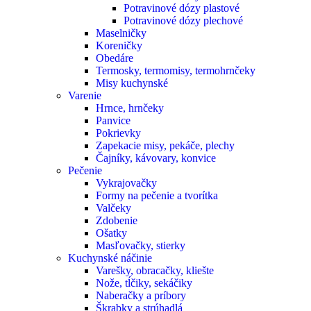
Potravinové dózy plastové
Potravinové dózy plechové
Maselničky
Koreničky
Obedáre
Termosky, termomisy, termohrnčeky
Misy kuchynské
Varenie
Hrnce, hrnčeky
Panvice
Pokrievky
Zapekacie misy, pekáče, plechy
Čajníky, kávovary, konvice
Pečenie
Vykrajovačky
Formy na pečenie a tvorítka
Valčeky
Zdobenie
Ošatky
Masľovačky, stierky
Kuchynské náčinie
Varešky, obracačky, kliešte
Nože, tĺčiky, sekáčiky
Naberačky a príbory
Škrabky a strúhadlá