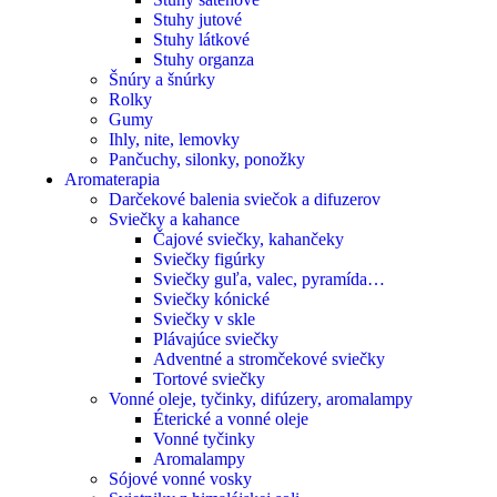
Stuhy jutové
Stuhy látkové
Stuhy organza
Šnúry a šnúrky
Rolky
Gumy
Ihly, nite, lemovky
Pančuchy, silonky, ponožky
Aromaterapia
Darčekové balenia sviečok a difuzerov
Sviečky a kahance
Čajové sviečky, kahančeky
Sviečky figúrky
Sviečky guľa, valec, pyramída…
Sviečky kónické
Sviečky v skle
Plávajúce sviečky
Adventné a stromčekové sviečky
Tortové sviečky
Vonné oleje, tyčinky, difúzery, aromalampy
Éterické a vonné oleje
Vonné tyčinky
Aromalampy
Sójové vonné vosky