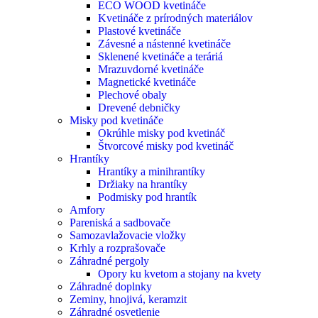
ECO WOOD kvetináče
Kvetináče z prírodných materiálov
Plastové kvetináče
Závesné a nástenné kvetináče
Sklenené kvetináče a teráriá
Mrazuvdorné kvetináče
Magnetické kvetináče
Plechové obaly
Drevené debničky
Misky pod kvetináče
Okrúhle misky pod kvetináč
Štvorcové misky pod kvetináč
Hrantíky
Hrantíky a minihrantíky
Držiaky na hrantíky
Podmisky pod hrantík
Amfory
Pareniská a sadbovače
Samozavlažovacie vložky
Krhly a rozprašovače
Záhradné pergoly
Opory ku kvetom a stojany na kvety
Záhradné doplnky
Zeminy, hnojivá, keramzit
Záhradné osvetlenie