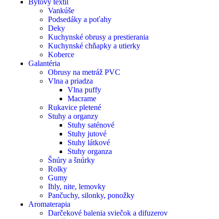
Bytový textil
Vankúše
Podsedáky a poťahy
Deky
Kuchynské obrusy a prestierania
Kuchynské chňapky a utierky
Koberce
Galantéria
Obrusy na metráž PVC
Vlna a priadza
Vlna puffy
Macrame
Rukavice pletené
Stuhy a organzy
Stuhy saténové
Stuhy jutové
Stuhy látkové
Stuhy organza
Šnúry a šnúrky
Rolky
Gumy
Ihly, nite, lemovky
Pančuchy, silonky, ponožky
Aromaterapia
Darčekové balenia sviečok a difuzerov