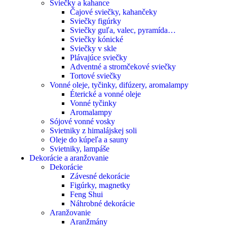
Sviečky a kahance
Čajové sviečky, kahančeky
Sviečky figúrky
Sviečky guľa, valec, pyramída…
Sviečky kónické
Sviečky v skle
Plávajúce sviečky
Adventné a stromčekové sviečky
Tortové sviečky
Vonné oleje, tyčinky, difúzery, aromalampy
Éterické a vonné oleje
Vonné tyčinky
Aromalampy
Sójové vonné vosky
Svietniky z himalájskej soli
Oleje do kúpeľa a sauny
Svietniky, lampáše
Dekorácie a aranžovanie
Dekorácie
Závesné dekorácie
Figúrky, magnetky
Feng Shui
Náhrobné dekorácie
Aranžovanie
Aranžmány