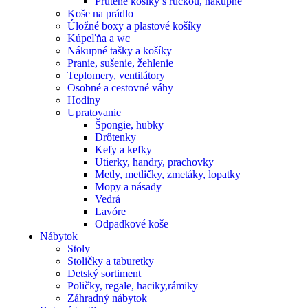
Prútené košíky s rúčkou, nákupné
Koše na prádlo
Úložné boxy a plastové košíky
Kúpeľňa a wc
Nákupné tašky a košíky
Pranie, sušenie, žehlenie
Teplomery, ventilátory
Osobné a cestovné váhy
Hodiny
Upratovanie
Špongie, hubky
Drôtenky
Kefy a kefky
Utierky, handry, prachovky
Metly, metličky, zmetáky, lopatky
Mopy a násady
Vedrá
Lavóre
Odpadkové koše
Nábytok
Stoly
Stoličky a taburetky
Detský sortiment
Poličky, regale, haciky,rámiky
Záhradný nábytok