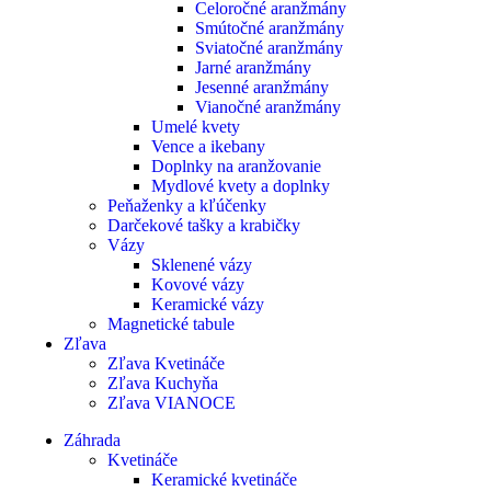
Celoročné aranžmány
Smútočné aranžmány
Sviatočné aranžmány
Jarné aranžmány
Jesenné aranžmány
Vianočné aranžmány
Umelé kvety
Vence a ikebany
Doplnky na aranžovanie
Mydlové kvety a doplnky
Peňaženky a kľúčenky
Darčekové tašky a krabičky
Vázy
Sklenené vázy
Kovové vázy
Keramické vázy
Magnetické tabule
Zľava
Zľava Kvetináče
Zľava Kuchyňa
Zľava VIANOCE
Záhrada
Kvetináče
Keramické kvetináče