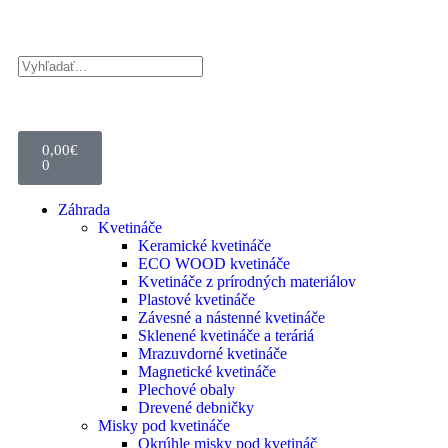
0,00
€
0
Záhrada
Kvetináče
Keramické kvetináče
ECO WOOD kvetináče
Kvetináče z prírodných materiálov
Plastové kvetináče
Závesné a nástenné kvetináče
Sklenené kvetináče a teráriá
Mrazuvdorné kvetináče
Magnetické kvetináče
Plechové obaly
Drevené debničky
Misky pod kvetináče
Okrúhle misky pod kvetináč