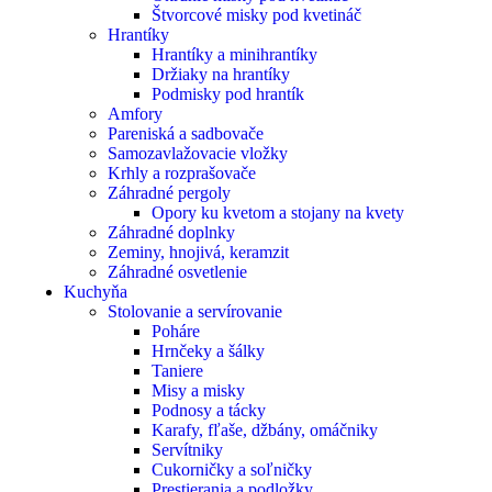
Štvorcové misky pod kvetináč
Hrantíky
Hrantíky a minihrantíky
Držiaky na hrantíky
Podmisky pod hrantík
Amfory
Pareniská a sadbovače
Samozavlažovacie vložky
Krhly a rozprašovače
Záhradné pergoly
Opory ku kvetom a stojany na kvety
Záhradné doplnky
Zeminy, hnojivá, keramzit
Záhradné osvetlenie
Kuchyňa
Stolovanie a servírovanie
Poháre
Hrnčeky a šálky
Taniere
Misy a misky
Podnosy a tácky
Karafy, fľaše, džbány, omáčniky
Servítniky
Cukorničky a soľničky
Prestierania a podložky