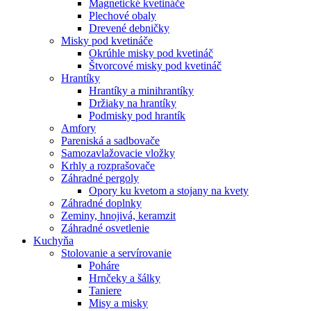
Magnetické kvetináče
Plechové obaly
Drevené debničky
Misky pod kvetináče
Okrúhle misky pod kvetináč
Štvorcové misky pod kvetináč
Hrantíky
Hrantíky a minihrantíky
Držiaky na hrantíky
Podmisky pod hrantík
Amfory
Pareniská a sadbovače
Samozavlažovacie vložky
Krhly a rozprašovače
Záhradné pergoly
Opory ku kvetom a stojany na kvety
Záhradné doplnky
Zeminy, hnojivá, keramzit
Záhradné osvetlenie
Kuchyňa
Stolovanie a servírovanie
Poháre
Hrnčeky a šálky
Taniere
Misy a misky