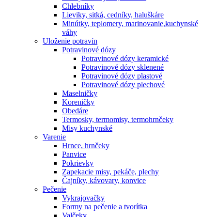
Chlebníky
Lieviky, sitká, cedníky, haluškáre
Minútky, teplomery, marinovanie,kuchynské
váhy
Uloženie potravín
Potravinové dózy
Potravinové dózy keramické
Potravinové dózy sklenené
Potravinové dózy plastové
Potravinové dózy plechové
Maselničky
Koreničky
Obedáre
Termosky, termomisy, termohrnčeky
Misy kuchynské
Varenie
Hrnce, hrnčeky
Panvice
Pokrievky
Zapekacie misy, pekáče, plechy
Čajníky, kávovary, konvice
Pečenie
Vykrajovačky
Formy na pečenie a tvorítka
Valčeky