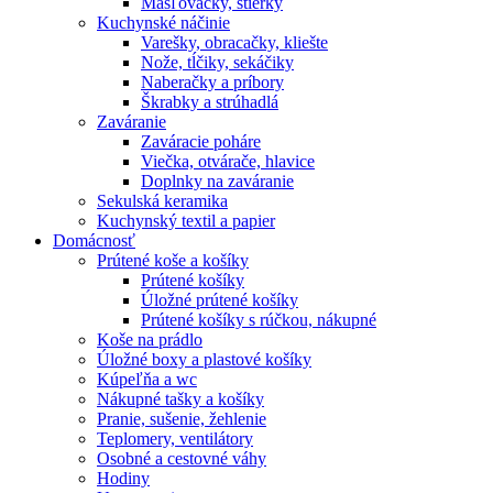
Masľovačky, stierky
Kuchynské náčinie
Varešky, obracačky, kliešte
Nože, tĺčiky, sekáčiky
Naberačky a príbory
Škrabky a strúhadlá
Zaváranie
Zaváracie poháre
Viečka, otvárače, hlavice
Doplnky na zaváranie
Sekulská keramika
Kuchynský textil a papier
Domácnosť
Prútené koše a košíky
Prútené košíky
Úložné prútené košíky
Prútené košíky s rúčkou, nákupné
Koše na prádlo
Úložné boxy a plastové košíky
Kúpeľňa a wc
Nákupné tašky a košíky
Pranie, sušenie, žehlenie
Teplomery, ventilátory
Osobné a cestovné váhy
Hodiny