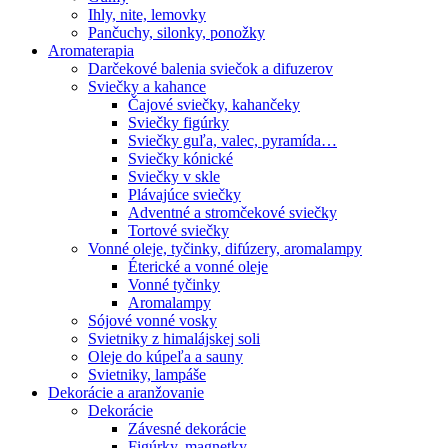
Ihly, nite, lemovky
Pančuchy, silonky, ponožky
Aromaterapia
Darčekové balenia sviečok a difuzerov
Sviečky a kahance
Čajové sviečky, kahančeky
Sviečky figúrky
Sviečky guľa, valec, pyramída…
Sviečky kónické
Sviečky v skle
Plávajúce sviečky
Adventné a stromčekové sviečky
Tortové sviečky
Vonné oleje, tyčinky, difúzery, aromalampy
Éterické a vonné oleje
Vonné tyčinky
Aromalampy
Sójové vonné vosky
Svietniky z himalájskej soli
Oleje do kúpeľa a sauny
Svietniky, lampáše
Dekorácie a aranžovanie
Dekorácie
Závesné dekorácie
Figúrky, magnetky