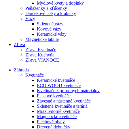
Mydlové kvety a doplnky
Peňaženky a kľúčenky
Darčekové tašky a krabičky
Vázy
Sklenené vázy
Kovové vázy
Keramické vázy
Magnetické tabule
Zľava
Zľava Kvetináče
Zľava Kuchyňa
Zľava VIANOCE
Záhrada
Kvetináče
Keramické kvetináče
ECO WOOD kvetináče
Kvetináče z prírodných materiálov
Plastové kvetináče
Závesné a nástenné kvetináče
Sklenené kvetináče a teráriá
Mrazuvdorné kvetináče
Magnetické kvetináče
Plechové obaly
Drevené debničky