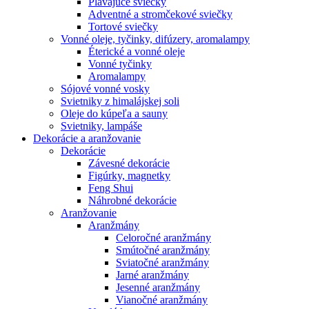
Plávajúce sviečky
Adventné a stromčekové sviečky
Tortové sviečky
Vonné oleje, tyčinky, difúzery, aromalampy
Éterické a vonné oleje
Vonné tyčinky
Aromalampy
Sójové vonné vosky
Svietniky z himalájskej soli
Oleje do kúpeľa a sauny
Svietniky, lampáše
Dekorácie a aranžovanie
Dekorácie
Závesné dekorácie
Figúrky, magnetky
Feng Shui
Náhrobné dekorácie
Aranžovanie
Aranžmány
Celoročné aranžmány
Smútočné aranžmány
Sviatočné aranžmány
Jarné aranžmány
Jesenné aranžmány
Vianočné aranžmány