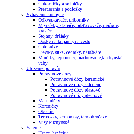
Cukorničky a soľničky
Prestierania a podložky
Vybavenie kuchyne
Odkvapkávače, príborníky
Mlynčeky, šľahače, odšťavovače, mažiare,
krájače
Stojany, držiaky
Dosky na krájanie, na cesto
Chlebníky
Lieviky, sitká, cedníky, haluškáre
Minútky, teplomery, marinovanie,kuchynské
váhy
Uloženie potravín
Potravinové dózy
Potravinové dózy keramické
Potravinové dózy sklenené
Potravinové dózy plastové
Potravinové dózy plechové
Maselničky
Koreničky
Obedáre
Termosky, termomisy, termohrnčeky
Misy kuchynské
Varenie
Hrnce, hrnčeky