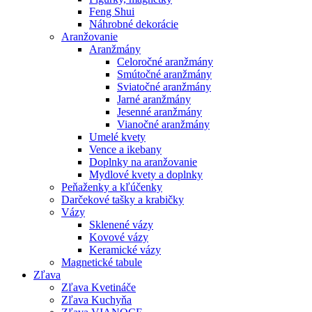
Feng Shui
Náhrobné dekorácie
Aranžovanie
Aranžmány
Celoročné aranžmány
Smútočné aranžmány
Sviatočné aranžmány
Jarné aranžmány
Jesenné aranžmány
Vianočné aranžmány
Umelé kvety
Vence a ikebany
Doplnky na aranžovanie
Mydlové kvety a doplnky
Peňaženky a kľúčenky
Darčekové tašky a krabičky
Vázy
Sklenené vázy
Kovové vázy
Keramické vázy
Magnetické tabule
Zľava
Zľava Kvetináče
Zľava Kuchyňa