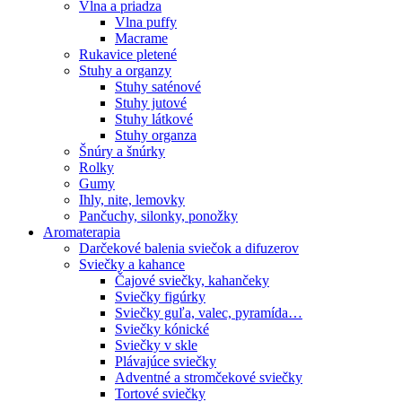
Vlna a priadza
Vlna puffy
Macrame
Rukavice pletené
Stuhy a organzy
Stuhy saténové
Stuhy jutové
Stuhy látkové
Stuhy organza
Šnúry a šnúrky
Rolky
Gumy
Ihly, nite, lemovky
Pančuchy, silonky, ponožky
Aromaterapia
Darčekové balenia sviečok a difuzerov
Sviečky a kahance
Čajové sviečky, kahančeky
Sviečky figúrky
Sviečky guľa, valec, pyramída…
Sviečky kónické
Sviečky v skle
Plávajúce sviečky
Adventné a stromčekové sviečky
Tortové sviečky