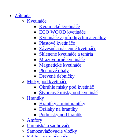
Preskočiť
na
Záhrada
obsah
Kvetináče
Keramické kvetináče
ECO WOOD kvetináče
Kvetináče z prírodných materiálov
Plastové kvetináče
Závesné a nástenné kvetináče
Sklenené kvetináče a teráriá
Mrazuvdorné kvetináče
Magnetické kvetináče
Plechové obaly
Drevené debničky
Misky pod kvetináče
Okrúhle misky pod kvetináč
Štvorcové misky pod kvetináč
Hrantíky
Hrantíky a minihrantíky
Držiaky na hrantíky
Podmisky pod hrantík
Amfory
Pareniská a sadbovače
Samozavlažovacie vložky
Krhly a rozprašovače