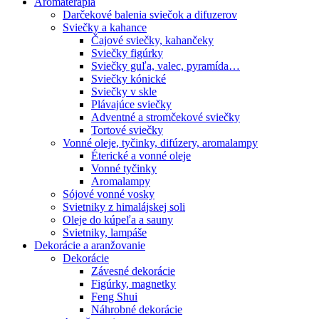
Aromaterapia
Darčekové balenia sviečok a difuzerov
Sviečky a kahance
Čajové sviečky, kahančeky
Sviečky figúrky
Sviečky guľa, valec, pyramída…
Sviečky kónické
Sviečky v skle
Plávajúce sviečky
Adventné a stromčekové sviečky
Tortové sviečky
Vonné oleje, tyčinky, difúzery, aromalampy
Éterické a vonné oleje
Vonné tyčinky
Aromalampy
Sójové vonné vosky
Svietniky z himalájskej soli
Oleje do kúpeľa a sauny
Svietniky, lampáše
Dekorácie a aranžovanie
Dekorácie
Závesné dekorácie
Figúrky, magnetky
Feng Shui
Náhrobné dekorácie