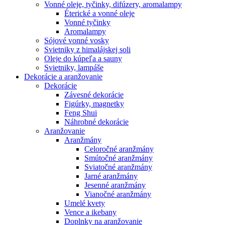
Vonné oleje, tyčinky, difúzery, aromalampy
Éterické a vonné oleje
Vonné tyčinky
Aromalampy
Sójové vonné vosky
Svietniky z himalájskej soli
Oleje do kúpeľa a sauny
Svietniky, lampáše
Dekorácie a aranžovanie
Dekorácie
Závesné dekorácie
Figúrky, magnetky
Feng Shui
Náhrobné dekorácie
Aranžovanie
Aranžmány
Celoročné aranžmány
Smútočné aranžmány
Sviatočné aranžmány
Jarné aranžmány
Jesenné aranžmány
Vianočné aranžmány
Umelé kvety
Vence a ikebany
Doplnky na aranžovanie