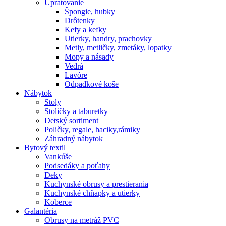
Upratovanie
Špongie, hubky
Drôtenky
Kefy a kefky
Utierky, handry, prachovky
Metly, metličky, zmetáky, lopatky
Mopy a násady
Vedrá
Lavóre
Odpadkové koše
Nábytok
Stoly
Stoličky a taburetky
Detský sortiment
Poličky, regale, haciky,rámiky
Záhradný nábytok
Bytový textil
Vankúše
Podsedáky a poťahy
Deky
Kuchynské obrusy a prestierania
Kuchynské chňapky a utierky
Koberce
Galantéria
Obrusy na metráž PVC