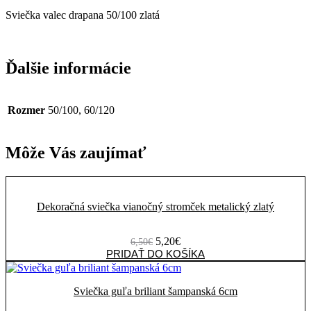
Sviečka valec drapana 50/100 zlatá
Ďalšie informácie
Rozmer
50/100, 60/120
Môže Vás zaujímať
Dekoračná sviečka vianočný stromček metalický zlatý
Pôvodná
Aktuálna
5,20
€
6,50
€
cena
množstvo
cena
PRIDAŤ DO KOŠÍKA
bola:
Dekoračná
je:
6,50€.
sviečka
5,20€.
vianočný
Sviečka guľa briliant šampanská 6cm
stromček