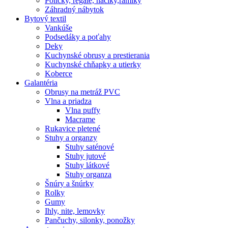
Poličky, regale, haciky,rámiky
Záhradný nábytok
Bytový textil
Vankúše
Podsedáky a poťahy
Deky
Kuchynské obrusy a prestierania
Kuchynské chňapky a utierky
Koberce
Galantéria
Obrusy na metráž PVC
Vlna a priadza
Vlna puffy
Macrame
Rukavice pletené
Stuhy a organzy
Stuhy saténové
Stuhy jutové
Stuhy látkové
Stuhy organza
Šnúry a šnúrky
Rolky
Gumy
Ihly, nite, lemovky
Pančuchy, silonky, ponožky