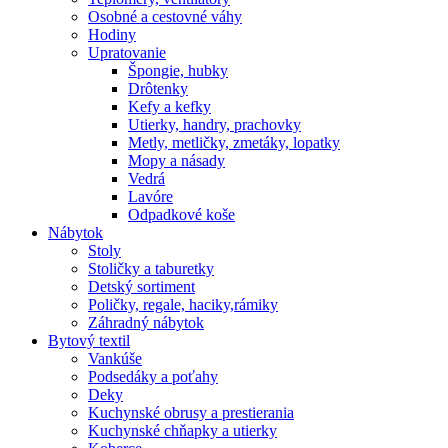
Osobné a cestovné váhy
Hodiny
Upratovanie
Špongie, hubky
Drôtenky
Kefy a kefky
Utierky, handry, prachovky
Metly, metličky, zmetáky, lopatky
Mopy a násady
Vedrá
Lavóre
Odpadkové koše
Nábytok
Stoly
Stoličky a taburetky
Detský sortiment
Poličky, regale, haciky,rámiky
Záhradný nábytok
Bytový textil
Vankúše
Podsedáky a poťahy
Deky
Kuchynské obrusy a prestierania
Kuchynské chňapky a utierky