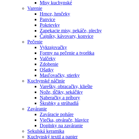
Misy kuchynské
Varenie
Hrnce, hrnčeky
Panvice
Pokrievky
Zapekacie misy, pekáče, plechy
Čajníky, kávovary, konvice
Pečenie
Vykrajovačky
Formy na pečenie a tvorítka
Valčeky
Zdobenie
Ošatky
Masľovačky, stierky
Kuchynské náčinie
Varešky, obracačky, kliešte
Nože, tĺčiky, sekáčiky
Naberačky a príbory
Škrabky a strúhadlá
Zaváranie
Zaváracie poháre
Viečka, otvárače, hlavice
Doplnky na zaváranie
Sekulská keramika
Kuchynský textil a papier