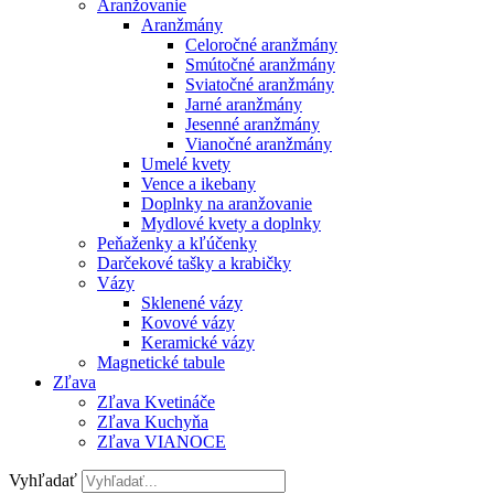
Aranžovanie
Aranžmány
Celoročné aranžmány
Smútočné aranžmány
Sviatočné aranžmány
Jarné aranžmány
Jesenné aranžmány
Vianočné aranžmány
Umelé kvety
Vence a ikebany
Doplnky na aranžovanie
Mydlové kvety a doplnky
Peňaženky a kľúčenky
Darčekové tašky a krabičky
Vázy
Sklenené vázy
Kovové vázy
Keramické vázy
Magnetické tabule
Zľava
Zľava Kvetináče
Zľava Kuchyňa
Zľava VIANOCE
Vyhľadať