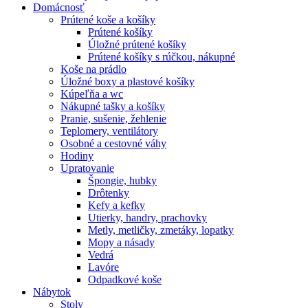
Domácnosť
Prútené koše a košíky
Prútené košíky
Úložné prútené košíky
Prútené košíky s rúčkou, nákupné
Koše na prádlo
Úložné boxy a plastové košíky
Kúpeľňa a wc
Nákupné tašky a košíky
Pranie, sušenie, žehlenie
Teplomery, ventilátory
Osobné a cestovné váhy
Hodiny
Upratovanie
Špongie, hubky
Drôtenky
Kefy a kefky
Utierky, handry, prachovky
Metly, metličky, zmetáky, lopatky
Mopy a násady
Vedrá
Lavóre
Odpadkové koše
Nábytok
Stoly