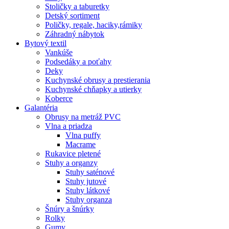
Stoličky a taburetky
Detský sortiment
Poličky, regale, haciky,rámiky
Záhradný nábytok
Bytový textil
Vankúše
Podsedáky a poťahy
Deky
Kuchynské obrusy a prestierania
Kuchynské chňapky a utierky
Koberce
Galantéria
Obrusy na metráž PVC
Vlna a priadza
Vlna puffy
Macrame
Rukavice pletené
Stuhy a organzy
Stuhy saténové
Stuhy jutové
Stuhy látkové
Stuhy organza
Šnúry a šnúrky
Rolky
Gumy