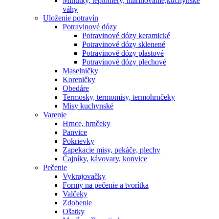
Minútky, teplomery, marinovanie,kuchynské
váhy
Uloženie potravín
Potravinové dózy
Potravinové dózy keramické
Potravinové dózy sklenené
Potravinové dózy plastové
Potravinové dózy plechové
Maselničky
Koreničky
Obedáre
Termosky, termomisy, termohrnčeky
Misy kuchynské
Varenie
Hrnce, hrnčeky
Panvice
Pokrievky
Zapekacie misy, pekáče, plechy
Čajníky, kávovary, konvice
Pečenie
Vykrajovačky
Formy na pečenie a tvorítka
Valčeky
Zdobenie
Ošatky