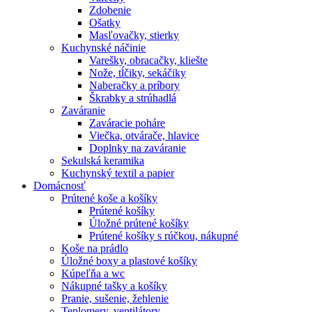
Zdobenie
Ošatky
Masľovačky, stierky
Kuchynské náčinie
Varešky, obracačky, kliešte
Nože, tĺčiky, sekáčiky
Naberačky a príbory
Škrabky a strúhadlá
Zaváranie
Zaváracie poháre
Viečka, otvárače, hlavice
Doplnky na zaváranie
Sekulská keramika
Kuchynský textil a papier
Domácnosť
Prútené koše a košíky
Prútené košíky
Úložné prútené košíky
Prútené košíky s rúčkou, nákupné
Koše na prádlo
Úložné boxy a plastové košíky
Kúpeľňa a wc
Nákupné tašky a košíky
Pranie, sušenie, žehlenie
Teplomery, ventilátory