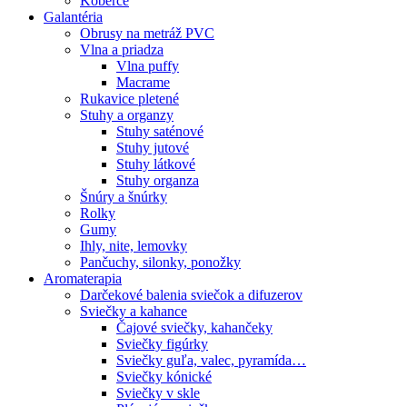
Koberce
Galantéria
Obrusy na metráž PVC
Vlna a priadza
Vlna puffy
Macrame
Rukavice pletené
Stuhy a organzy
Stuhy saténové
Stuhy jutové
Stuhy látkové
Stuhy organza
Šnúry a šnúrky
Rolky
Gumy
Ihly, nite, lemovky
Pančuchy, silonky, ponožky
Aromaterapia
Darčekové balenia sviečok a difuzerov
Sviečky a kahance
Čajové sviečky, kahančeky
Sviečky figúrky
Sviečky guľa, valec, pyramída…
Sviečky kónické
Sviečky v skle