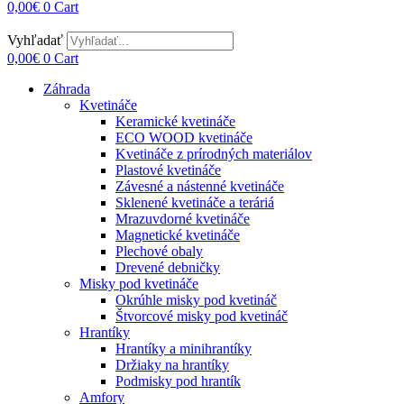
0,00
€
0
Cart
Vyhľadať
0,00
€
0
Cart
Záhrada
Kvetináče
Keramické kvetináče
ECO WOOD kvetináče
Kvetináče z prírodných materiálov
Plastové kvetináče
Závesné a nástenné kvetináče
Sklenené kvetináče a teráriá
Mrazuvdorné kvetináče
Magnetické kvetináče
Plechové obaly
Drevené debničky
Misky pod kvetináče
Okrúhle misky pod kvetináč
Štvorcové misky pod kvetináč
Hrantíky
Hrantíky a minihrantíky
Držiaky na hrantíky
Podmisky pod hrantík
Amfory