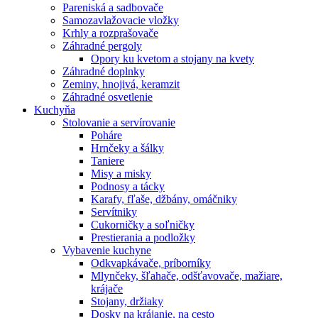
Pareniská a sadbovače
Samozavlažovacie vložky
Krhly a rozprašovače
Záhradné pergoly
Opory ku kvetom a stojany na kvety
Záhradné doplnky
Zeminy, hnojivá, keramzit
Záhradné osvetlenie
Kuchyňa
Stolovanie a servírovanie
Poháre
Hrnčeky a šálky
Taniere
Misy a misky
Podnosy a tácky
Karafy, fľaše, džbány, omáčniky
Servítniky
Cukorničky a soľničky
Prestierania a podložky
Vybavenie kuchyne
Odkvapkávače, príborníky
Mlynčeky, šľahače, odšťavovače, mažiare,
krájače
Stojany, držiaky
Dosky na krájanie, na cesto