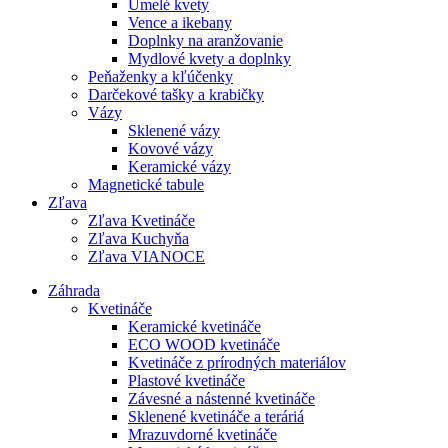
Umelé kvety
Vence a ikebany
Doplnky na aranžovanie
Mydlové kvety a doplnky
Peňaženky a kľúčenky
Darčekové tašky a krabičky
Vázy
Sklenené vázy
Kovové vázy
Keramické vázy
Magnetické tabule
Zľava
Zľava Kvetináče
Zľava Kuchyňa
Zľava VIANOCE
Záhrada
Kvetináče
Keramické kvetináče
ECO WOOD kvetináče
Kvetináče z prírodných materiálov
Plastové kvetináče
Závesné a nástenné kvetináče
Sklenené kvetináče a teráriá
Mrazuvdorné kvetináče