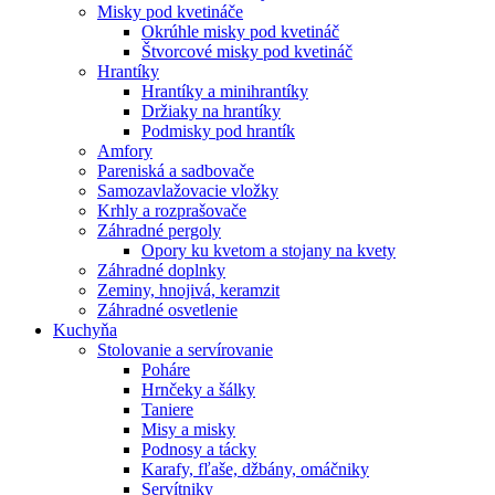
Misky pod kvetináče
Okrúhle misky pod kvetináč
Štvorcové misky pod kvetináč
Hrantíky
Hrantíky a minihrantíky
Držiaky na hrantíky
Podmisky pod hrantík
Amfory
Pareniská a sadbovače
Samozavlažovacie vložky
Krhly a rozprašovače
Záhradné pergoly
Opory ku kvetom a stojany na kvety
Záhradné doplnky
Zeminy, hnojivá, keramzit
Záhradné osvetlenie
Kuchyňa
Stolovanie a servírovanie
Poháre
Hrnčeky a šálky
Taniere
Misy a misky
Podnosy a tácky
Karafy, fľaše, džbány, omáčniky
Servítniky