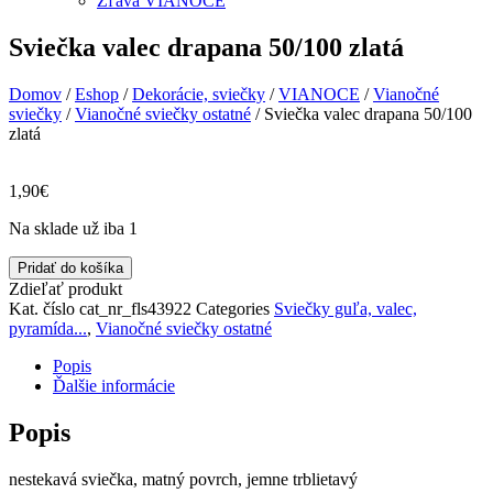
Zľava VIANOCE
Sviečka valec drapana 50/100 zlatá
Domov
/
Eshop
/
Dekorácie, sviečky
/
VIANOCE
/
Vianočné
sviečky
/
Vianočné sviečky ostatné
/ Sviečka valec drapana 50/100
zlatá
1,90
€
Na sklade už iba 1
množstvo
Pridať do košíka
Sviečka
Zdieľať produkt
valec
Kat. číslo
cat_nr_fls43922
Categories
Sviečky guľa, valec,
drapana
pyramída...
,
Vianočné sviečky ostatné
50/100
zlatá
Popis
Ďalšie informácie
Popis
nestekavá sviečka, matný povrch, jemne trblietavý