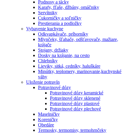
Podnosy a tácky
Karafy, fľaše, džbány, omáčniky
Servítniky
Cukorničky a soľničky
Prestierania a podložky
Vybavenie kuchyne
Odkvapkávače, príborníky
Mlynčeky, šľahače, odšťavovače, mažiare,
krájače
Stojany, držiaky
Dosky na krájanie, na cesto
Chlebníky
Lieviky, sitká, cedníky, haluškáre
Minútky, teplomery, marinovanie,kuchynské
váhy
Uloženie potravín
Potravinové dózy
Potravinové dózy keramické
Potravinové dózy sklenené
Potravinové dózy plastové
Potravinové dózy plechové
Maselničky
Koreničky
Obedáre
Termosky, termomisy, termohrnčeky