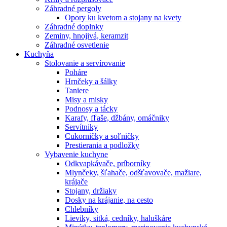
Záhradné pergoly
Opory ku kvetom a stojany na kvety
Záhradné doplnky
Zeminy, hnojivá, keramzit
Záhradné osvetlenie
Kuchyňa
Stolovanie a servírovanie
Poháre
Hrnčeky a šálky
Taniere
Misy a misky
Podnosy a tácky
Karafy, fľaše, džbány, omáčniky
Servítniky
Cukorničky a soľničky
Prestierania a podložky
Vybavenie kuchyne
Odkvapkávače, príborníky
Mlynčeky, šľahače, odšťavovače, mažiare,
krájače
Stojany, držiaky
Dosky na krájanie, na cesto
Chlebníky
Lieviky, sitká, cedníky, haluškáre