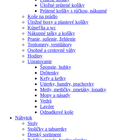
Úložné prútené košíky
Prútené košíky s rúčkou, nákupné
Koše na prádlo
Úložné boxy a plastové košíky
Kúpeľňa a wc
Nákupné tašky a košíky
Pranie, sušenie, žehlenie
Teplomery, ventilátory
Osobné a cestovné váhy
Hodiny
Upratovanie
Špongie, hubky
Drôtenky
Kefy a kefky
Utierky, handry, prachovky
Metly, metličky, zmetáky, lopatky
Mopy a násady
Vedrá
Lavóre
Odpadkové koše
Nábytok
Stoly
Stoličky a taburetky
Detský sortiment