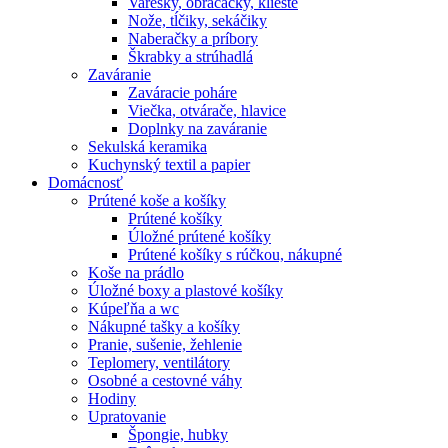
Varešky, obracačky, kliešte
Nože, tĺčiky, sekáčiky
Naberačky a príbory
Škrabky a strúhadlá
Zaváranie
Zaváracie poháre
Viečka, otvárače, hlavice
Doplnky na zaváranie
Sekulská keramika
Kuchynský textil a papier
Domácnosť
Prútené koše a košíky
Prútené košíky
Úložné prútené košíky
Prútené košíky s rúčkou, nákupné
Koše na prádlo
Úložné boxy a plastové košíky
Kúpeľňa a wc
Nákupné tašky a košíky
Pranie, sušenie, žehlenie
Teplomery, ventilátory
Osobné a cestovné váhy
Hodiny
Upratovanie
Špongie, hubky