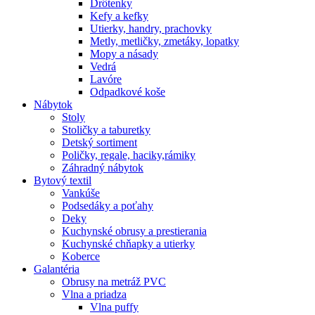
Drôtenky
Kefy a kefky
Utierky, handry, prachovky
Metly, metličky, zmetáky, lopatky
Mopy a násady
Vedrá
Lavóre
Odpadkové koše
Nábytok
Stoly
Stoličky a taburetky
Detský sortiment
Poličky, regale, haciky,rámiky
Záhradný nábytok
Bytový textil
Vankúše
Podsedáky a poťahy
Deky
Kuchynské obrusy a prestierania
Kuchynské chňapky a utierky
Koberce
Galantéria
Obrusy na metráž PVC
Vlna a priadza
Vlna puffy