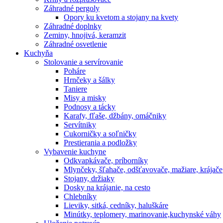
Záhradné pergoly
Opory ku kvetom a stojany na kvety
Záhradné doplnky
Zeminy, hnojivá, keramzit
Záhradné osvetlenie
Kuchyňa
Stolovanie a servírovanie
Poháre
Hrnčeky a šálky
Taniere
Misy a misky
Podnosy a tácky
Karafy, fľaše, džbány, omáčniky
Servítniky
Cukorničky a soľničky
Prestierania a podložky
Vybavenie kuchyne
Odkvapkávače, príborníky
Mlynčeky, šľahače, odšťavovače, mažiare, krájače
Stojany, držiaky
Dosky na krájanie, na cesto
Chlebníky
Lieviky, sitká, cedníky, haluškáre
Minútky, teplomery, marinovanie,kuchynské váhy