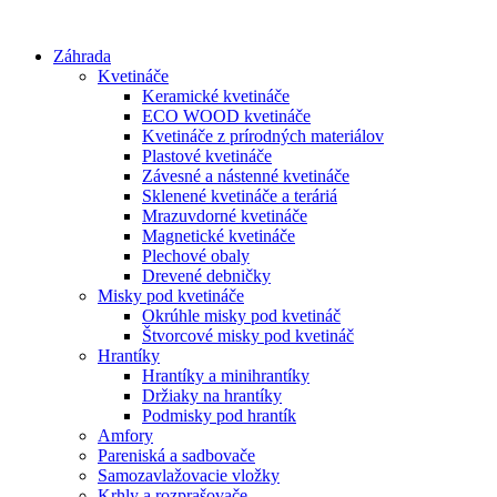
Preskočiť
na
Záhrada
obsah
Kvetináče
Keramické kvetináče
ECO WOOD kvetináče
Kvetináče z prírodných materiálov
Plastové kvetináče
Závesné a nástenné kvetináče
Sklenené kvetináče a teráriá
Mrazuvdorné kvetináče
Magnetické kvetináče
Plechové obaly
Drevené debničky
Misky pod kvetináče
Okrúhle misky pod kvetináč
Štvorcové misky pod kvetináč
Hrantíky
Hrantíky a minihrantíky
Držiaky na hrantíky
Podmisky pod hrantík
Amfory
Pareniská a sadbovače
Samozavlažovacie vložky
Krhly a rozprašovače