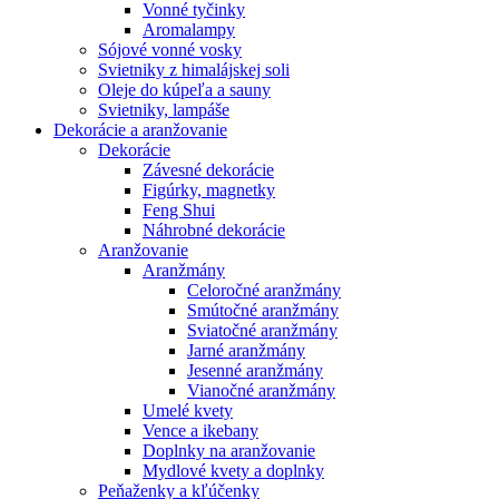
Vonné tyčinky
Aromalampy
Sójové vonné vosky
Svietniky z himalájskej soli
Oleje do kúpeľa a sauny
Svietniky, lampáše
Dekorácie a aranžovanie
Dekorácie
Závesné dekorácie
Figúrky, magnetky
Feng Shui
Náhrobné dekorácie
Aranžovanie
Aranžmány
Celoročné aranžmány
Smútočné aranžmány
Sviatočné aranžmány
Jarné aranžmány
Jesenné aranžmány
Vianočné aranžmány
Umelé kvety
Vence a ikebany
Doplnky na aranžovanie
Mydlové kvety a doplnky
Peňaženky a kľúčenky