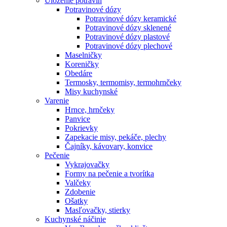
Uloženie potravín
Potravinové dózy
Potravinové dózy keramické
Potravinové dózy sklenené
Potravinové dózy plastové
Potravinové dózy plechové
Maselničky
Koreničky
Obedáre
Termosky, termomisy, termohrnčeky
Misy kuchynské
Varenie
Hrnce, hrnčeky
Panvice
Pokrievky
Zapekacie misy, pekáče, plechy
Čajníky, kávovary, konvice
Pečenie
Vykrajovačky
Formy na pečenie a tvorítka
Valčeky
Zdobenie
Ošatky
Masľovačky, stierky
Kuchynské náčinie