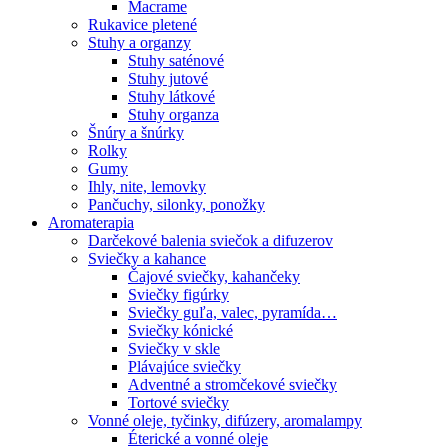
Macrame
Rukavice pletené
Stuhy a organzy
Stuhy saténové
Stuhy jutové
Stuhy látkové
Stuhy organza
Šnúry a šnúrky
Rolky
Gumy
Ihly, nite, lemovky
Pančuchy, silonky, ponožky
Aromaterapia
Darčekové balenia sviečok a difuzerov
Sviečky a kahance
Čajové sviečky, kahančeky
Sviečky figúrky
Sviečky guľa, valec, pyramída…
Sviečky kónické
Sviečky v skle
Plávajúce sviečky
Adventné a stromčekové sviečky
Tortové sviečky
Vonné oleje, tyčinky, difúzery, aromalampy
Éterické a vonné oleje