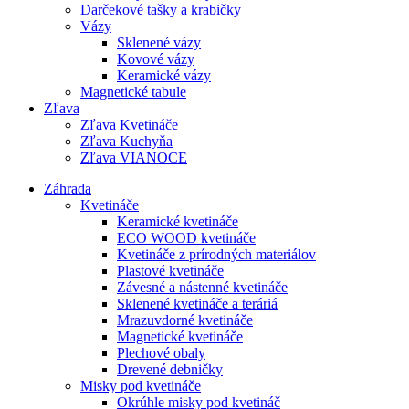
Darčekové tašky a krabičky
Vázy
Sklenené vázy
Kovové vázy
Keramické vázy
Magnetické tabule
Zľava
Zľava Kvetináče
Zľava Kuchyňa
Zľava VIANOCE
Záhrada
Kvetináče
Keramické kvetináče
ECO WOOD kvetináče
Kvetináče z prírodných materiálov
Plastové kvetináče
Závesné a nástenné kvetináče
Sklenené kvetináče a teráriá
Mrazuvdorné kvetináče
Magnetické kvetináče
Plechové obaly
Drevené debničky
Misky pod kvetináče
Okrúhle misky pod kvetináč