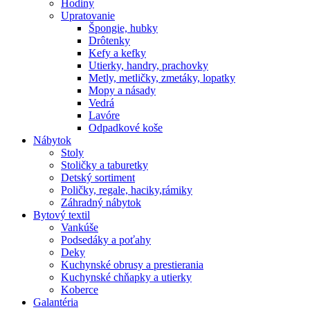
Hodiny
Upratovanie
Špongie, hubky
Drôtenky
Kefy a kefky
Utierky, handry, prachovky
Metly, metličky, zmetáky, lopatky
Mopy a násady
Vedrá
Lavóre
Odpadkové koše
Nábytok
Stoly
Stoličky a taburetky
Detský sortiment
Poličky, regale, haciky,rámiky
Záhradný nábytok
Bytový textil
Vankúše
Podsedáky a poťahy
Deky
Kuchynské obrusy a prestierania
Kuchynské chňapky a utierky
Koberce
Galantéria