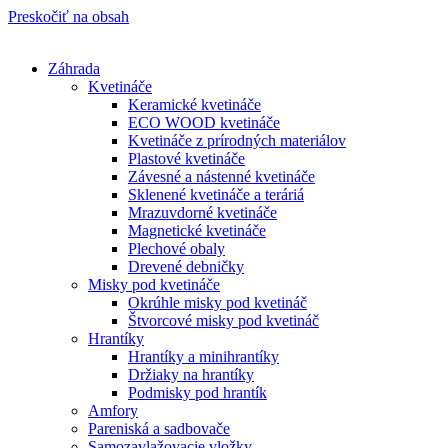
Preskočiť na obsah
Záhrada
Kvetináče
Keramické kvetináče
ECO WOOD kvetináče
Kvetináče z prírodných materiálov
Plastové kvetináče
Závesné a nástenné kvetináče
Sklenené kvetináče a teráriá
Mrazuvdorné kvetináče
Magnetické kvetináče
Plechové obaly
Drevené debničky
Misky pod kvetináče
Okrúhle misky pod kvetináč
Štvorcové misky pod kvetináč
Hrantíky
Hrantíky a minihrantíky
Držiaky na hrantíky
Podmisky pod hrantík
Amfory
Pareniská a sadbovače
Samozavlažovacie vložky