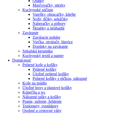
Ošatky
Masľovačky, stierky
Kuchynské náčinie
Varešky, obracačky, kliešte
Nože, tĺčiky, sekáčiky
Naberačky a príbory
Škrabky a strúhadlá
Zaváranie
Zaváracie poháre
Viečka, otvárače, hlavice
Doplnky na zaváranie
Sekulská keramika
Kuchynský textil a papier
Domácnosť
Prútené koše a košíky
Prútené košíky
Úložné prútené košíky
Prútené košíky s rúčkou, nákupné
Koše na prádlo
Úložné boxy a plastové košíky
Kúpeľňa a wc
Nákupné tašky a košíky
Pranie, sušenie, žehlenie
Teplomery, ventilátory
Osobné a cestovné váhy