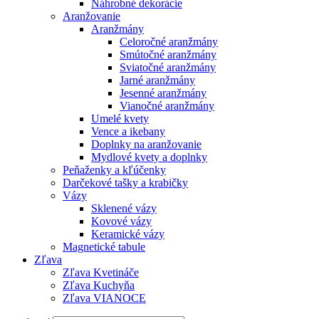
Náhrobné dekorácie
Aranžovanie
Aranžmány
Celoročné aranžmány
Smútočné aranžmány
Sviatočné aranžmány
Jarné aranžmány
Jesenné aranžmány
Vianočné aranžmány
Umelé kvety
Vence a ikebany
Doplnky na aranžovanie
Mydlové kvety a doplnky
Peňaženky a kľúčenky
Darčekové tašky a krabičky
Vázy
Sklenené vázy
Kovové vázy
Keramické vázy
Magnetické tabule
Zľava
Zľava Kvetináče
Zľava Kuchyňa
Zľava VIANOCE