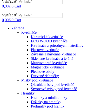
Vyhľadať
0,00
€
0
Cart
Vyhľadať
0,00
€
0
Cart
Záhrada
Kvetináče
Keramické kvetináče
ECO WOOD kvetináče
Kvetináče z prírodných materiálov
Plastové kvetináče
Závesné a nástenné kvetináče
Sklenené kvetináče a teráriá
Mrazuvdorné kvetináče
Magnetické kvetináče
Plechové obaly
Drevené debničky
Misky pod kvetináče
Okrúhle misky pod kvetináč
Štvorcové misky pod kvetináč
Hrantíky
Hrantíky a minihrantíky
Držiaky na hrantíky
Podmisky pod hrantík