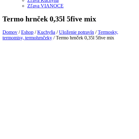
Zľava Kuchyňa
Zľava VIANOCE
Termo hrnček 0,35l 5five mix
Domov
/
Eshop
/
Kuchyňa
/
Uloženie potravín
/
Termosky,
termomisy, termohrnčeky
/ Termo hrnček 0,35l 5five mix