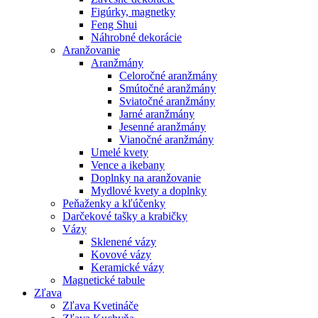
Figúrky, magnetky
Feng Shui
Náhrobné dekorácie
Aranžovanie
Aranžmány
Celoročné aranžmány
Smútočné aranžmány
Sviatočné aranžmány
Jarné aranžmány
Jesenné aranžmány
Vianočné aranžmány
Umelé kvety
Vence a ikebany
Doplnky na aranžovanie
Mydlové kvety a doplnky
Peňaženky a kľúčenky
Darčekové tašky a krabičky
Vázy
Sklenené vázy
Kovové vázy
Keramické vázy
Magnetické tabule
Zľava
Zľava Kvetináče