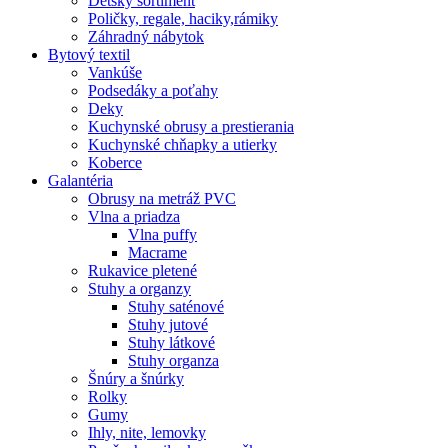
Detský sortiment
Poličky, regale, haciky,rámiky
Záhradný nábytok
Bytový textil
Vankúše
Podsedáky a poťahy
Deky
Kuchynské obrusy a prestierania
Kuchynské chňapky a utierky
Koberce
Galantéria
Obrusy na metráž PVC
Vlna a priadza
Vlna puffy
Macrame
Rukavice pletené
Stuhy a organzy
Stuhy saténové
Stuhy jutové
Stuhy látkové
Stuhy organza
Šnúry a šnúrky
Rolky
Gumy
Ihly, nite, lemovky