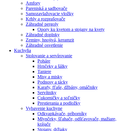
Amfory
Pareniská a sadbovače
Samozavlažovacie vložky
Krhly a rozprašovače
Záhradné pergoly
Opory ku kvetom a stojany na kvety
Záhradné doplnky
Zeminy, hnojivá, keramzit
Záhradné osvetlenie
Kuchyňa
Stolovanie a servírovanie
Poháre
Hrnčeky a šálky
Taniere
Misy a misky
Podnosy a tácky
Karafy, fľaše, džbány, omáčniky
Servítniky
Cukorničky a soľničky
Prestierania a podložky
Vybavenie kuchyne
Odkvapkávače, príborníky
Mlynčeky, šľahače, odšťavovače, mažiare,
krájače
Stojany, držiaky