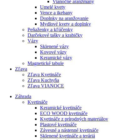
Vianočné aranžmány
Umelé kvety
Vence a ikebany
Doplnky na aranžovanie
Mydlové kvety a doplnky
Peňaženky a kľúčenky
Darčekové tašky a krabičky
Vázy
Sklenené vázy
Kovové vázy
Keramické vázy
Magnetické tabule
Zľava
Zľava Kvetináče
Zľava Kuchyňa
Zľava VIANOCE
Záhrada
Kvetináče
Keramické kvetináče
ECO WOOD kvetináče
Kvetináče z prírodných materiálov
Plastové kvetináče
Závesné a nástenné kvetináče
Sklenené kvetináče a teráriá