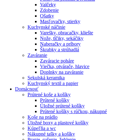
Valčeky
Zdobenie
Ošatky
Masľovačky, stierky
Kuchynské náčinie
Varešky, obracačky, kliešte
Nože, tĺčiky, sekáčiky
Naberačky a príbory
Škrabky a strúhadlá
Zaváranie
Zaváracie poháre
Viečka, otvárače, hlavice
Doplnky na zaváranie
Sekulská keramika
Kuchynský textil a papier
Domácnosť
Prútené koše a košíky
Prútené košíky
Úložné prútené košíky
Prútené košíky s rúčkou, nákupné
Koše na prádlo
Úložné boxy a plastové košíky
Kúpeľňa a wc
Nákupné tašky a košíky
Pranie, sušenie, žehlenie