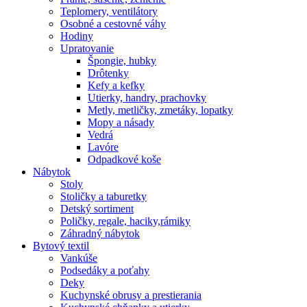
Teplomery, ventilátory
Osobné a cestovné váhy
Hodiny
Upratovanie
Špongie, hubky
Drôtenky
Kefy a kefky
Utierky, handry, prachovky
Metly, metličky, zmetáky, lopatky
Mopy a násady
Vedrá
Lavóre
Odpadkové koše
Nábytok
Stoly
Stoličky a taburetky
Detský sortiment
Poličky, regale, haciky,rámiky
Záhradný nábytok
Bytový textil
Vankúše
Podsedáky a poťahy
Deky
Kuchynské obrusy a prestierania