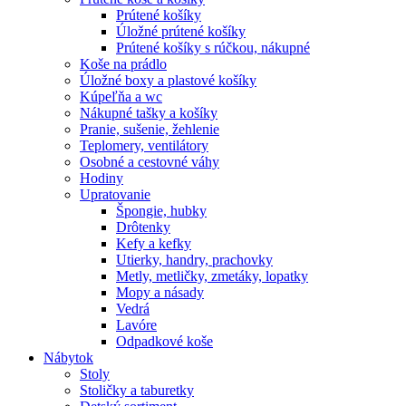
Prútené košíky
Úložné prútené košíky
Prútené košíky s rúčkou, nákupné
Koše na prádlo
Úložné boxy a plastové košíky
Kúpeľňa a wc
Nákupné tašky a košíky
Pranie, sušenie, žehlenie
Teplomery, ventilátory
Osobné a cestovné váhy
Hodiny
Upratovanie
Špongie, hubky
Drôtenky
Kefy a kefky
Utierky, handry, prachovky
Metly, metličky, zmetáky, lopatky
Mopy a násady
Vedrá
Lavóre
Odpadkové koše
Nábytok
Stoly
Stoličky a taburetky