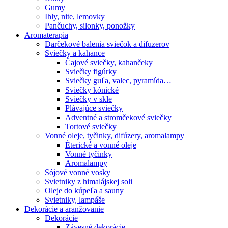
Gumy
Ihly, nite, lemovky
Pančuchy, silonky, ponožky
Aromaterapia
Darčekové balenia sviečok a difuzerov
Sviečky a kahance
Čajové sviečky, kahančeky
Sviečky figúrky
Sviečky guľa, valec, pyramída…
Sviečky kónické
Sviečky v skle
Plávajúce sviečky
Adventné a stromčekové sviečky
Tortové sviečky
Vonné oleje, tyčinky, difúzery, aromalampy
Éterické a vonné oleje
Vonné tyčinky
Aromalampy
Sójové vonné vosky
Svietniky z himalájskej soli
Oleje do kúpeľa a sauny
Svietniky, lampáše
Dekorácie a aranžovanie
Dekorácie
Závesné dekorácie