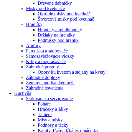
Drevené debničky
Misky pod kvetináče
Okrúhle misky pod kvetináč
Štvorcové misky pod kvetináč
Hrantíky
Hrantíky a minihrantíky
Držiaky na hrantíky
Podmisky pod hrantík
Amfory
Pareniská a sadbovače
Samozavlažovacie vložky
Krhly a rozprašovače
Záhradné pergoly
Opory ku kvetom a stojany na kvety
Záhradné doplnky
Zeminy, hnojivá, keramzit
Záhradné osvetlenie
Kuchyňa
Stolovanie a servírovanie
Poháre
Hrnčeky a šálky
Taniere
Misy a misky
Podnosy a tácky
Karafy, fľaše, džbány, omáčniky