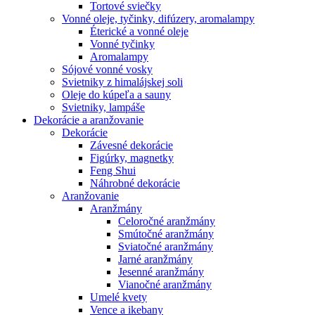
Tortové sviečky
Vonné oleje, tyčinky, difúzery, aromalampy
Éterické a vonné oleje
Vonné tyčinky
Aromalampy
Sójové vonné vosky
Svietniky z himalájskej soli
Oleje do kúpeľa a sauny
Svietniky, lampáše
Dekorácie a aranžovanie
Dekorácie
Závesné dekorácie
Figúrky, magnetky
Feng Shui
Náhrobné dekorácie
Aranžovanie
Aranžmány
Celoročné aranžmány
Smútočné aranžmány
Sviatočné aranžmány
Jarné aranžmány
Jesenné aranžmány
Vianočné aranžmány
Umelé kvety
Vence a ikebany