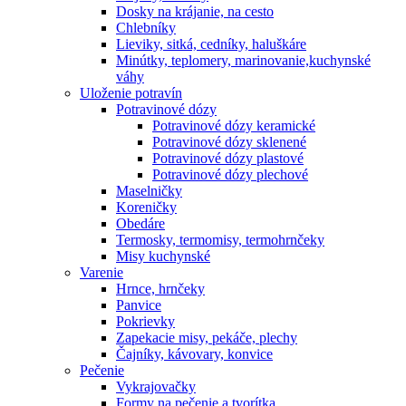
Dosky na krájanie, na cesto
Chlebníky
Lieviky, sitká, cedníky, haluškáre
Minútky, teplomery, marinovanie,kuchynské
váhy
Uloženie potravín
Potravinové dózy
Potravinové dózy keramické
Potravinové dózy sklenené
Potravinové dózy plastové
Potravinové dózy plechové
Maselničky
Koreničky
Obedáre
Termosky, termomisy, termohrnčeky
Misy kuchynské
Varenie
Hrnce, hrnčeky
Panvice
Pokrievky
Zapekacie misy, pekáče, plechy
Čajníky, kávovary, konvice
Pečenie
Vykrajovačky
Formy na pečenie a tvorítka