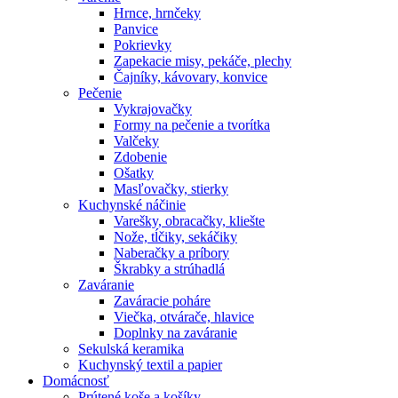
Hrnce, hrnčeky
Panvice
Pokrievky
Zapekacie misy, pekáče, plechy
Čajníky, kávovary, konvice
Pečenie
Vykrajovačky
Formy na pečenie a tvorítka
Valčeky
Zdobenie
Ošatky
Masľovačky, stierky
Kuchynské náčinie
Varešky, obracačky, kliešte
Nože, tĺčiky, sekáčiky
Naberačky a príbory
Škrabky a strúhadlá
Zaváranie
Zaváracie poháre
Viečka, otvárače, hlavice
Doplnky na zaváranie
Sekulská keramika
Kuchynský textil a papier
Domácnosť
Prútené koše a košíky