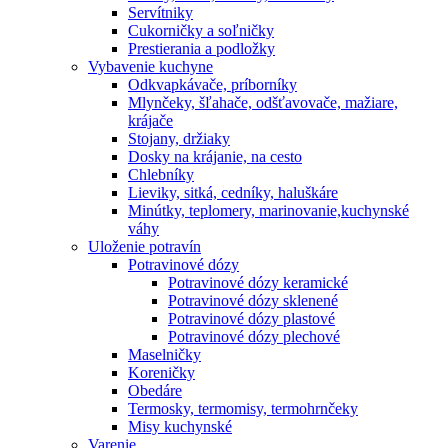
Servítniky
Cukorničky a soľničky
Prestierania a podložky
Vybavenie kuchyne
Odkvapkávače, príborníky
Mlynčeky, šľahače, odšťavovače, mažiare,
krájače
Stojany, držiaky
Dosky na krájanie, na cesto
Chlebníky
Lieviky, sitká, cedníky, haluškáre
Minútky, teplomery, marinovanie,kuchynské
váhy
Uloženie potravín
Potravinové dózy
Potravinové dózy keramické
Potravinové dózy sklenené
Potravinové dózy plastové
Potravinové dózy plechové
Maselničky
Koreničky
Obedáre
Termosky, termomisy, termohrnčeky
Misy kuchynské
Varenie