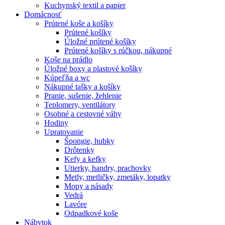
Kuchynský textil a papier
Domácnosť
Prútené koše a košíky
Prútené košíky
Úložné prútené košíky
Prútené košíky s rúčkou, nákupné
Koše na prádlo
Úložné boxy a plastové košíky
Kúpeľňa a wc
Nákupné tašky a košíky
Pranie, sušenie, žehlenie
Teplomery, ventilátory
Osobné a cestovné váhy
Hodiny
Upratovanie
Špongie, hubky
Drôtenky
Kefy a kefky
Utierky, handry, prachovky
Metly, metličky, zmetáky, lopatky
Mopy a násady
Vedrá
Lavóre
Odpadkové koše
Nábytok