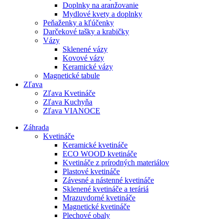
Doplnky na aranžovanie
Mydlové kvety a doplnky
Peňaženky a kľúčenky
Darčekové tašky a krabičky
Vázy
Sklenené vázy
Kovové vázy
Keramické vázy
Magnetické tabule
Zľava
Zľava Kvetináče
Zľava Kuchyňa
Zľava VIANOCE
Záhrada
Kvetináče
Keramické kvetináče
ECO WOOD kvetináče
Kvetináče z prírodných materiálov
Plastové kvetináče
Závesné a nástenné kvetináče
Sklenené kvetináče a teráriá
Mrazuvdorné kvetináče
Magnetické kvetináče
Plechové obaly