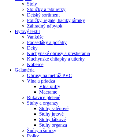
Stoly
Stoličky a taburetky
Detský sortiment
Poličky, regale, haciky,rámiky
Záhradný nábytok
Bytový textil
Vankúše
Podsedáky a poťahy
Deky
Kuchynské obrusy a prestierania
Kuchynské chňapky a utierky
Koberce
Galantéria
Obrusy na metráž PVC
Vlna a priadza
Vlna puffy
Macrame
Rukavice pletené
Stuhy a organzy
Stuhy saténové
Stuhy jutové
Stuhy látkové
Stuhy organza
Šnúry a šnúrky
Rolky