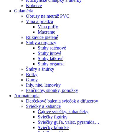
Kuchynské chňapky a utierky
Koberce
Galantéria
Obrusy na metráž PVC
Vlna a priadza
Vlna puffy
Macrame
Rukavice pletené
Stuhy a organzy
Stuhy saténové
Stuhy jutové
Stuhy látkové
Stuhy organza
Šnúry a šnúrky
Rolky
Gumy
Ihly, nite, lemovky
Pančuchy, silonky, ponožky
Aromaterapia
Darčekové balenia sviečok a difuzerov
Sviečky a kahance
Čajové sviečky, kahančeky
Sviečky figúrky
Sviečky guľa, valec, pyramída…
Sviečky kónické