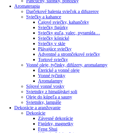
Pančuchy, silonky, ponožky
Aromaterapia
Darčekové balenia sviečok a difuzerov
Sviečky a kahance
Čajové sviečky, kahančeky
Sviečky figúrky
Sviečky guľa, valec, pyramída…
Sviečky kónické
Sviečky v skle
Plávajúce sviečky
Adventné a stromčekové sviečky
Tortové sviečky
Vonné oleje, tyčinky, difúzery, aromalampy
Éterické a vonné oleje
Vonné tyčinky
Aromalampy
Sójové vonné vosky
Svietniky z himalájskej soli
Oleje do kúpeľa a sauny
Svietniky, lampáše
Dekorácie a aranžovanie
Dekorácie
Závesné dekorácie
Figúrky, magnetky
Feng Shui