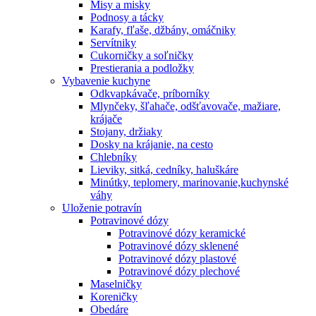
Misy a misky
Podnosy a tácky
Karafy, fľaše, džbány, omáčniky
Servítniky
Cukorničky a soľničky
Prestierania a podložky
Vybavenie kuchyne
Odkvapkávače, príborníky
Mlynčeky, šľahače, odšťavovače, mažiare,
krájače
Stojany, držiaky
Dosky na krájanie, na cesto
Chlebníky
Lieviky, sitká, cedníky, haluškáre
Minútky, teplomery, marinovanie,kuchynské
váhy
Uloženie potravín
Potravinové dózy
Potravinové dózy keramické
Potravinové dózy sklenené
Potravinové dózy plastové
Potravinové dózy plechové
Maselničky
Koreničky
Obedáre