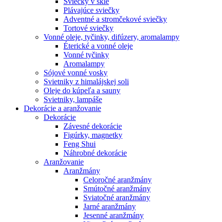
Sviečky v skle
Plávajúce sviečky
Adventné a stromčekové sviečky
Tortové sviečky
Vonné oleje, tyčinky, difúzery, aromalampy
Éterické a vonné oleje
Vonné tyčinky
Aromalampy
Sójové vonné vosky
Svietniky z himalájskej soli
Oleje do kúpeľa a sauny
Svietniky, lampáše
Dekorácie a aranžovanie
Dekorácie
Závesné dekorácie
Figúrky, magnetky
Feng Shui
Náhrobné dekorácie
Aranžovanie
Aranžmány
Celoročné aranžmány
Smútočné aranžmány
Sviatočné aranžmány
Jarné aranžmány
Jesenné aranžmány