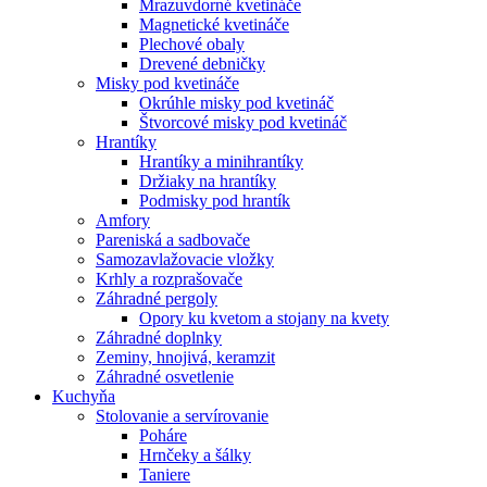
Mrazuvdorné kvetináče
Magnetické kvetináče
Plechové obaly
Drevené debničky
Misky pod kvetináče
Okrúhle misky pod kvetináč
Štvorcové misky pod kvetináč
Hrantíky
Hrantíky a minihrantíky
Držiaky na hrantíky
Podmisky pod hrantík
Amfory
Pareniská a sadbovače
Samozavlažovacie vložky
Krhly a rozprašovače
Záhradné pergoly
Opory ku kvetom a stojany na kvety
Záhradné doplnky
Zeminy, hnojivá, keramzit
Záhradné osvetlenie
Kuchyňa
Stolovanie a servírovanie
Poháre
Hrnčeky a šálky
Taniere