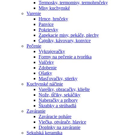
Termosky, termomisy, termohrnčeky
Misy kuchynské
Varenie
Hrnce, hrnčeky
Panvice
Pokrievky
Zapekacie misy, pekáče, plechy
Čajníky, kávovary, konvice
Pečenie
Vykrajovačky
Formy na pečenie a tvorítka
Valčeky
Zdobenie
Ošatky
Masľovačky, stierky
Kuchynské náčinie
Varešky, obracačky, kliešte
Nože, tĺčiky, sekáčiky
Naberačky a príbory
Škrabky a strúhadlá
Zaváranie
Zaváracie poháre
Viečka, otvárače, hlavice
Doplnky na zaváranie
Sekulská keramika