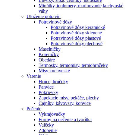
Lieviky, sitká, cedníky, haluškáre
Minútky, teplomery, marinovanie,kuchynské
váhy
Uloženie potravín
Potravinové dózy
Potravinové dózy keramické
Potravinové dózy sklenené
Potravinové dózy plastové
Potravinové dózy plechové
Maselničky
Koreničky
Obedáre
Termosky, termomisy, termohrnčeky
Misy kuchynské
Varenie
Hrnce, hrnčeky
Panvice
Pokrievky
Zapekacie misy, pekáče, plechy
Čajníky, kávovary, konvice
Pečenie
Vykrajovačky
Formy na pečenie a tvorítka
Valčeky
Zdobenie