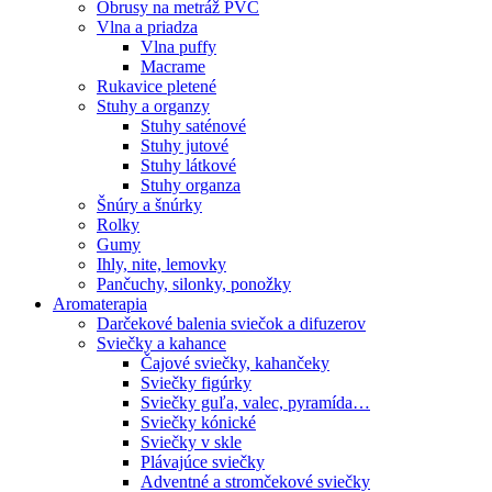
Obrusy na metráž PVC
Vlna a priadza
Vlna puffy
Macrame
Rukavice pletené
Stuhy a organzy
Stuhy saténové
Stuhy jutové
Stuhy látkové
Stuhy organza
Šnúry a šnúrky
Rolky
Gumy
Ihly, nite, lemovky
Pančuchy, silonky, ponožky
Aromaterapia
Darčekové balenia sviečok a difuzerov
Sviečky a kahance
Čajové sviečky, kahančeky
Sviečky figúrky
Sviečky guľa, valec, pyramída…
Sviečky kónické
Sviečky v skle
Plávajúce sviečky
Adventné a stromčekové sviečky