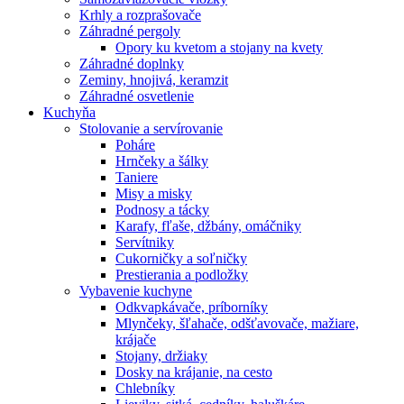
Krhly a rozprašovače
Záhradné pergoly
Opory ku kvetom a stojany na kvety
Záhradné doplnky
Zeminy, hnojivá, keramzit
Záhradné osvetlenie
Kuchyňa
Stolovanie a servírovanie
Poháre
Hrnčeky a šálky
Taniere
Misy a misky
Podnosy a tácky
Karafy, fľaše, džbány, omáčniky
Servítniky
Cukorničky a soľničky
Prestierania a podložky
Vybavenie kuchyne
Odkvapkávače, príborníky
Mlynčeky, šľahače, odšťavovače, mažiare,
krájače
Stojany, držiaky
Dosky na krájanie, na cesto
Chlebníky