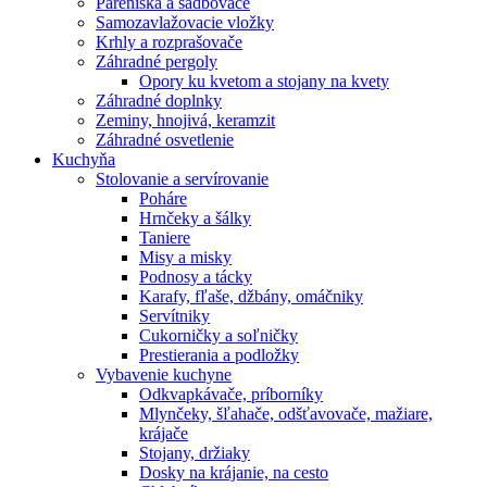
Pareniská a sadbovače
Samozavlažovacie vložky
Krhly a rozprašovače
Záhradné pergoly
Opory ku kvetom a stojany na kvety
Záhradné doplnky
Zeminy, hnojivá, keramzit
Záhradné osvetlenie
Kuchyňa
Stolovanie a servírovanie
Poháre
Hrnčeky a šálky
Taniere
Misy a misky
Podnosy a tácky
Karafy, fľaše, džbány, omáčniky
Servítniky
Cukorničky a soľničky
Prestierania a podložky
Vybavenie kuchyne
Odkvapkávače, príborníky
Mlynčeky, šľahače, odšťavovače, mažiare,
krájače
Stojany, držiaky
Dosky na krájanie, na cesto