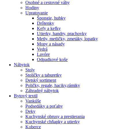
Osobné a cestovné váhy
Hodiny
Upratovanie
Špongie, hubky
Drôtenky
Kefy a kefky
Utierky, handry, prachovky
Metly, metličky, zmetáky, lopatky
Mopy a násady
Vedrá
Lavóre
Odpadkové koše
Nábytok
Stoly
Stoličky a taburetky
Detský sortiment
Poličky, regale, haciky,rámiky
Záhradný nábytok
Bytový textil
Vankúše
Podsedáky a poťahy
Deky
Kuchynské obrusy a prestierania
Kuchynské chňapky a utierky
Koberce