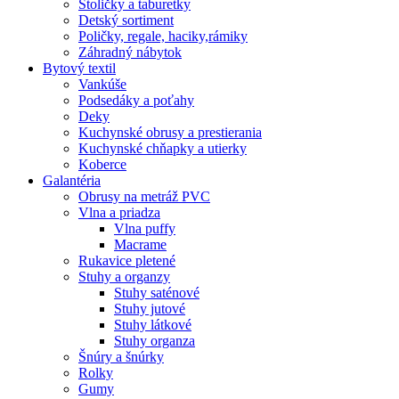
Stoličky a taburetky
Detský sortiment
Poličky, regale, haciky,rámiky
Záhradný nábytok
Bytový textil
Vankúše
Podsedáky a poťahy
Deky
Kuchynské obrusy a prestierania
Kuchynské chňapky a utierky
Koberce
Galantéria
Obrusy na metráž PVC
Vlna a priadza
Vlna puffy
Macrame
Rukavice pletené
Stuhy a organzy
Stuhy saténové
Stuhy jutové
Stuhy látkové
Stuhy organza
Šnúry a šnúrky
Rolky
Gumy