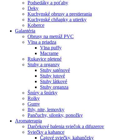
Podsedáky a poťahy
Deky
Kuchynské obrusy a prestierania
Kuchynské chňapky a utierky
Koberce
Galantéria
Obrusy na metráž PVC
Vlna a priadza
Vlna puffy
Macrame
Rukavice pletené
Stuhy a organzy
Stuhy saténové
Stuhy jutové
Stuhy látkové
Stuhy organza
Šnúry a šnúrky
Rolky
Gumy
Ihly, nite, lemovky
Pančuchy, silonky, ponožky
Aromaterapia
Darčekové balenia sviečok a difuzerov
Sviečky a kahance
Čajové sviečky, kahančeky