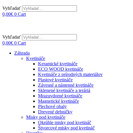
Vyhľadať
0,00
€
0
Cart
Vyhľadať
0,00
€
0
Cart
Záhrada
Kvetináče
Keramické kvetináče
ECO WOOD kvetináče
Kvetináče z prírodných materiálov
Plastové kvetináče
Závesné a nástenné kvetináče
Sklenené kvetináče a teráriá
Mrazuvdorné kvetináče
Magnetické kvetináče
Plechové obaly
Drevené debničky
Misky pod kvetináče
Okrúhle misky pod kvetináč
Štvorcové misky pod kvetináč