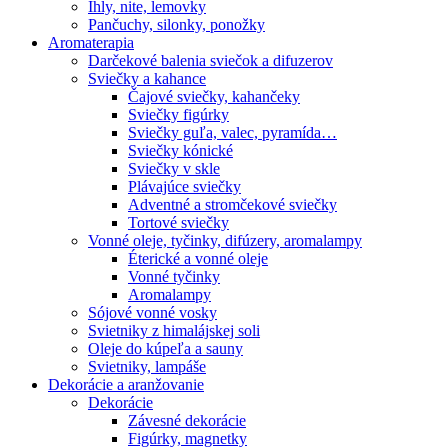
Ihly, nite, lemovky
Pančuchy, silonky, ponožky
Aromaterapia
Darčekové balenia sviečok a difuzerov
Sviečky a kahance
Čajové sviečky, kahančeky
Sviečky figúrky
Sviečky guľa, valec, pyramída…
Sviečky kónické
Sviečky v skle
Plávajúce sviečky
Adventné a stromčekové sviečky
Tortové sviečky
Vonné oleje, tyčinky, difúzery, aromalampy
Éterické a vonné oleje
Vonné tyčinky
Aromalampy
Sójové vonné vosky
Svietniky z himalájskej soli
Oleje do kúpeľa a sauny
Svietniky, lampáše
Dekorácie a aranžovanie
Dekorácie
Závesné dekorácie
Figúrky, magnetky