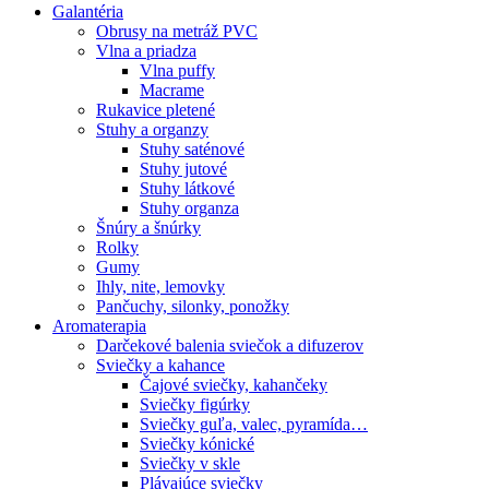
Galantéria
Obrusy na metráž PVC
Vlna a priadza
Vlna puffy
Macrame
Rukavice pletené
Stuhy a organzy
Stuhy saténové
Stuhy jutové
Stuhy látkové
Stuhy organza
Šnúry a šnúrky
Rolky
Gumy
Ihly, nite, lemovky
Pančuchy, silonky, ponožky
Aromaterapia
Darčekové balenia sviečok a difuzerov
Sviečky a kahance
Čajové sviečky, kahančeky
Sviečky figúrky
Sviečky guľa, valec, pyramída…
Sviečky kónické
Sviečky v skle
Plávajúce sviečky