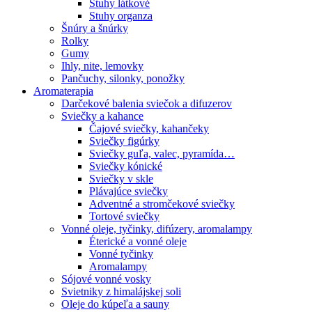
Stuhy látkové
Stuhy organza
Šnúry a šnúrky
Rolky
Gumy
Ihly, nite, lemovky
Pančuchy, silonky, ponožky
Aromaterapia
Darčekové balenia sviečok a difuzerov
Sviečky a kahance
Čajové sviečky, kahančeky
Sviečky figúrky
Sviečky guľa, valec, pyramída…
Sviečky kónické
Sviečky v skle
Plávajúce sviečky
Adventné a stromčekové sviečky
Tortové sviečky
Vonné oleje, tyčinky, difúzery, aromalampy
Éterické a vonné oleje
Vonné tyčinky
Aromalampy
Sójové vonné vosky
Svietniky z himalájskej soli
Oleje do kúpeľa a sauny