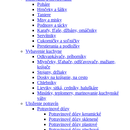
Poháre
Hrnčeky a šálky
Taniere
Misy a misky
Podnosy a tácky
Karafy, fľaše, džbány, omáčniky
Servítniky
Cukorničky a soľničky
Prestierania a podložky
Vybavenie kuchyne
Odkvapkávače, príborníky
Mlynčeky, šľahače, odšťavovače, mažiare,
krájače
Stojany, držiaky
Dosky na krájanie, na cesto
Chlebníky
Lieviky, sitká, cedníky, haluškáre
Minútky, teplomery, marinovanie,kuchynské
váhy
Uloženie potravín
Potravinové dózy
Potravinové dózy keramické
Potravinové dózy sklenené
Potravinové dózy plastové
Potravinové dózy plechové