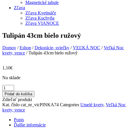
Magnetické tabule
Zľava
Zľava Kvetináče
Zľava Kuchyňa
Zľava VIANOCE
Tulipán 43cm bielo ružový
Domov
/
Eshop
/
Dekorácie, sviečky
/
VEĽKÁ NOC
/
Veľká Noc
kvety, vence
/ Tulipán 43cm bielo ružový
1,10
€
Na sklade
množstvo
Tulipán
Pridať do košíka
43cm
Zdieľať produkt
bielo
Kat. číslo
cat_nr_vicPINKA74
Categories
Umelé kvety
,
Veľká Noc
ružový
kvety, vence
Popis
Ďalšie informácie