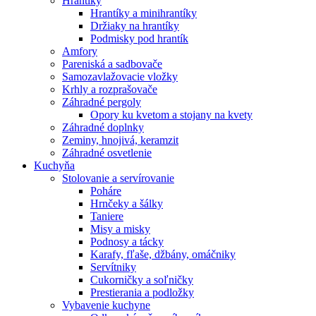
Hrantíky
Hrantíky a minihrantíky
Držiaky na hrantíky
Podmisky pod hrantík
Amfory
Pareniská a sadbovače
Samozavlažovacie vložky
Krhly a rozprašovače
Záhradné pergoly
Opory ku kvetom a stojany na kvety
Záhradné doplnky
Zeminy, hnojivá, keramzit
Záhradné osvetlenie
Kuchyňa
Stolovanie a servírovanie
Poháre
Hrnčeky a šálky
Taniere
Misy a misky
Podnosy a tácky
Karafy, fľaše, džbány, omáčniky
Servítniky
Cukorničky a soľničky
Prestierania a podložky
Vybavenie kuchyne