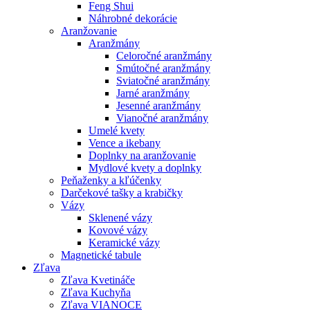
Feng Shui
Náhrobné dekorácie
Aranžovanie
Aranžmány
Celoročné aranžmány
Smútočné aranžmány
Sviatočné aranžmány
Jarné aranžmány
Jesenné aranžmány
Vianočné aranžmány
Umelé kvety
Vence a ikebany
Doplnky na aranžovanie
Mydlové kvety a doplnky
Peňaženky a kľúčenky
Darčekové tašky a krabičky
Vázy
Sklenené vázy
Kovové vázy
Keramické vázy
Magnetické tabule
Zľava
Zľava Kvetináče
Zľava Kuchyňa
Zľava VIANOCE