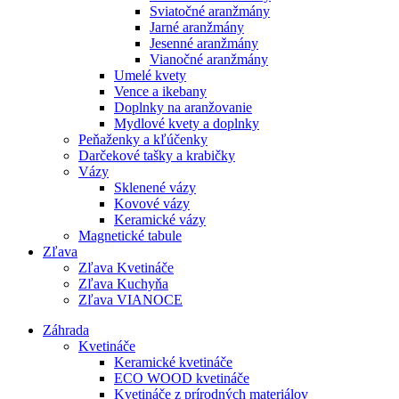
Sviatočné aranžmány
Jarné aranžmány
Jesenné aranžmány
Vianočné aranžmány
Umelé kvety
Vence a ikebany
Doplnky na aranžovanie
Mydlové kvety a doplnky
Peňaženky a kľúčenky
Darčekové tašky a krabičky
Vázy
Sklenené vázy
Kovové vázy
Keramické vázy
Magnetické tabule
Zľava
Zľava Kvetináče
Zľava Kuchyňa
Zľava VIANOCE
Záhrada
Kvetináče
Keramické kvetináče
ECO WOOD kvetináče
Kvetináče z prírodných materiálov