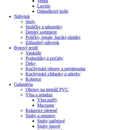
Vedrá
Lavóre
Odpadkové koše
Nábytok
Stoly
Stoličky a taburetky
Detský sortiment
Poličky, regale, haciky,rámiky
Záhradný nábytok
Bytový textil
Vankúše
Podsedáky a poťahy
Deky
Kuchynské obrusy a prestierania
Kuchynské chňapky a utierky
Koberce
Galantéria
Obrusy na metráž PVC
Vlna a priadza
Vlna puffy
Macrame
Rukavice pletené
Stuhy a organzy
Stuhy saténové
Stuhy jutové