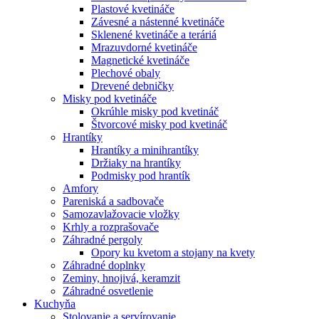
Plastové kvetináče
Závesné a nástenné kvetináče
Sklenené kvetináče a teráriá
Mrazuvdorné kvetináče
Magnetické kvetináče
Plechové obaly
Drevené debničky
Misky pod kvetináče
Okrúhle misky pod kvetináč
Štvorcové misky pod kvetináč
Hrantíky
Hrantíky a minihrantíky
Držiaky na hrantíky
Podmisky pod hrantík
Amfory
Pareniská a sadbovače
Samozavlažovacie vložky
Krhly a rozprašovače
Záhradné pergoly
Opory ku kvetom a stojany na kvety
Záhradné doplnky
Zeminy, hnojivá, keramzit
Záhradné osvetlenie
Kuchyňa
Stolovanie a servírovanie