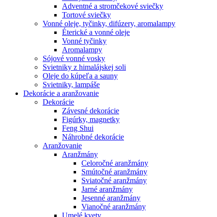
Adventné a stromčekové sviečky
Tortové sviečky
Vonné oleje, tyčinky, difúzery, aromalampy
Éterické a vonné oleje
Vonné tyčinky
Aromalampy
Sójové vonné vosky
Svietniky z himalájskej soli
Oleje do kúpeľa a sauny
Svietniky, lampáše
Dekorácie a aranžovanie
Dekorácie
Závesné dekorácie
Figúrky, magnetky
Feng Shui
Náhrobné dekorácie
Aranžovanie
Aranžmány
Celoročné aranžmány
Smútočné aranžmány
Sviatočné aranžmány
Jarné aranžmány
Jesenné aranžmány
Vianočné aranžmány
Umelé kvety