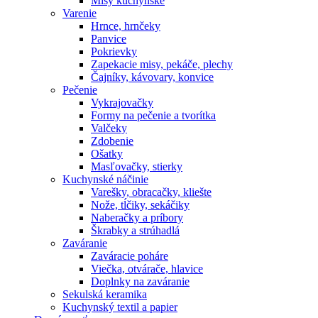
Misy kuchynské
Varenie
Hrnce, hrnčeky
Panvice
Pokrievky
Zapekacie misy, pekáče, plechy
Čajníky, kávovary, konvice
Pečenie
Vykrajovačky
Formy na pečenie a tvorítka
Valčeky
Zdobenie
Ošatky
Masľovačky, stierky
Kuchynské náčinie
Varešky, obracačky, kliešte
Nože, tĺčiky, sekáčiky
Naberačky a príbory
Škrabky a strúhadlá
Zaváranie
Zaváracie poháre
Viečka, otvárače, hlavice
Doplnky na zaváranie
Sekulská keramika
Kuchynský textil a papier