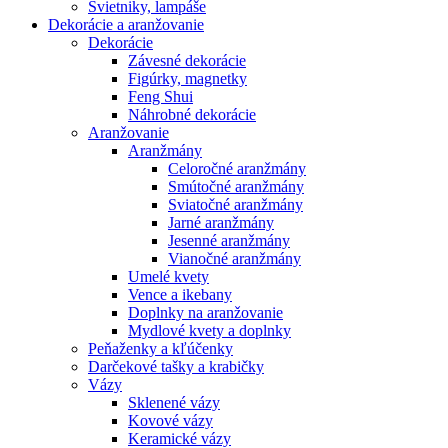
Svietniky, lampáše
Dekorácie a aranžovanie
Dekorácie
Závesné dekorácie
Figúrky, magnetky
Feng Shui
Náhrobné dekorácie
Aranžovanie
Aranžmány
Celoročné aranžmány
Smútočné aranžmány
Sviatočné aranžmány
Jarné aranžmány
Jesenné aranžmány
Vianočné aranžmány
Umelé kvety
Vence a ikebany
Doplnky na aranžovanie
Mydlové kvety a doplnky
Peňaženky a kľúčenky
Darčekové tašky a krabičky
Vázy
Sklenené vázy
Kovové vázy
Keramické vázy