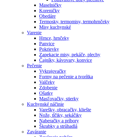
Maselničky
Koreničky
Obedáre
Termosky, termomisy, termohrnčeky
Misy kuchynské
Varenie
Hrnce, hrnčeky
Panvice
Pokrievky
Zapekacie misy, pekáče, plechy
Čajníky, kávovary, konvice
Pečenie
Vykrajovačky
Formy na pečenie a tvorítka
Valčeky
Zdobenie
Ošatky
Masľovačky, stierky
Kuchynské náčinie
Varešky, obracačky, kliešte
Nože, tĺčiky, sekáčiky
Naberačky a príbory
Škrabky a strúhadlá
Zaváranie