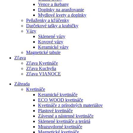
Vence a ikebany
Doplnky na aranžovanie
Mydlové kvety a doplnky
Peňaženky a kľúčenky
Darčekové tašky a krabičky
Vázy
Sklenené vázy
Kovové vázy
Keramické vázy
Magnetické tabule
Zľava
Zľava Kvetináče
Zľava Kuchyňa
Zľava VIANOCE
Záhrada
Kvetináče
Keramické kvetináče
ECO WOOD kvetináče
Kvetináče z prírodných materiálov
Plastové kvetináče
Závesné a nástenné kvetináče
Sklenené kvetináče a teráriá
Mrazuvdorné kvetináče
Magnetické kvetináče