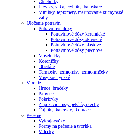
Chlebníky
Lieviky, sitká, cedníky, haluškáre
Minútky, teplomery, marinovanie,kuchynské
váhy
Uloženie potravín
Potravinové dózy
Potravinové dózy keramické
Potravinové dózy sklenené
Potravinové dózy plastové
Potravinové dózy plechové
Maselničky
Koreničky
Obedáre
Termosky, termomisy, termohrnčeky
Misy kuchynské
Varenie
Hrnce, hrnčeky
Panvice
Pokrievky
Zapekacie misy, pekáče, plechy
Čajníky, kávovary, konvice
Pečenie
Vykrajovačky
Formy na pečenie a tvorítka
Valčeky