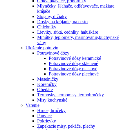
Odkvapkávače, príborníky
Mlynčeky, šľahače, odšťavovače, mažiare,
krájače
Stojany, držiaky
Dosky na krájanie, na cesto
Chlebníky
Lieviky, sitká, cedníky, haluškáre
Minútky, teplomery, marinovanie,kuchynské
váhy
Uloženie potravín
Potravinové dózy
Potravinové dózy keramické
Potravinové dózy sklenené
Potravinové dózy plastové
Potravinové dózy plechové
Maselničky
Koreničky
Obedáre
Termosky, termomisy, termohrnčeky
Misy kuchynské
Varenie
Hrnce, hrnčeky
Panvice
Pokrievky
Zapekacie misy, pekáče, plechy