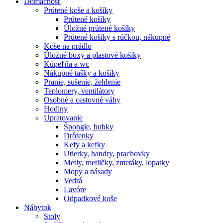
Domácnosť
Prútené koše a košíky
Prútené košíky
Úložné prútené košíky
Prútené košíky s rúčkou, nákupné
Koše na prádlo
Úložné boxy a plastové košíky
Kúpeľňa a wc
Nákupné tašky a košíky
Pranie, sušenie, žehlenie
Teplomery, ventilátory
Osobné a cestovné váhy
Hodiny
Upratovanie
Špongie, hubky
Drôtenky
Kefy a kefky
Utierky, handry, prachovky
Metly, metličky, zmetáky, lopatky
Mopy a násady
Vedrá
Lavóre
Odpadkové koše
Nábytok
Stoly