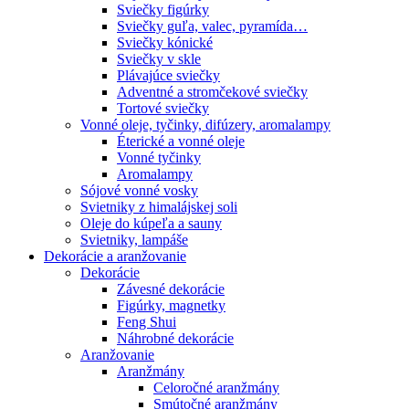
Sviečky figúrky
Sviečky guľa, valec, pyramída…
Sviečky kónické
Sviečky v skle
Plávajúce sviečky
Adventné a stromčekové sviečky
Tortové sviečky
Vonné oleje, tyčinky, difúzery, aromalampy
Éterické a vonné oleje
Vonné tyčinky
Aromalampy
Sójové vonné vosky
Svietniky z himalájskej soli
Oleje do kúpeľa a sauny
Svietniky, lampáše
Dekorácie a aranžovanie
Dekorácie
Závesné dekorácie
Figúrky, magnetky
Feng Shui
Náhrobné dekorácie
Aranžovanie
Aranžmány
Celoročné aranžmány
Smútočné aranžmány