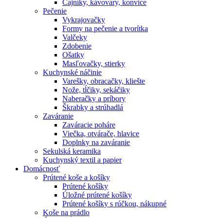
Čajníky, kávovary, konvice
Pečenie
Vykrajovačky
Formy na pečenie a tvorítka
Valčeky
Zdobenie
Ošatky
Masľovačky, stierky
Kuchynské náčinie
Varešky, obracačky, kliešte
Nože, tĺčiky, sekáčiky
Naberačky a príbory
Škrabky a strúhadlá
Zaváranie
Zaváracie poháre
Viečka, otvárače, hlavice
Doplnky na zaváranie
Sekulská keramika
Kuchynský textil a papier
Domácnosť
Prútené koše a košíky
Prútené košíky
Úložné prútené košíky
Prútené košíky s rúčkou, nákupné
Koše na prádlo