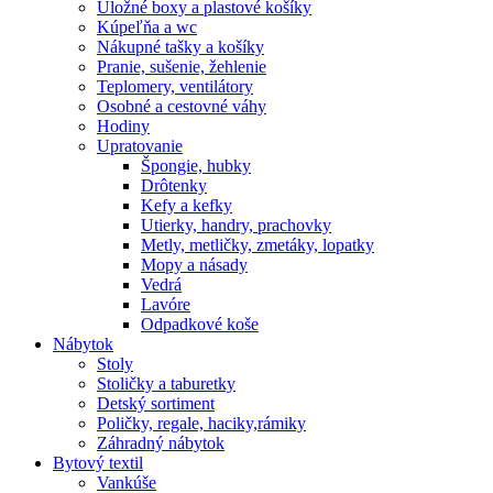
Úložné boxy a plastové košíky
Kúpeľňa a wc
Nákupné tašky a košíky
Pranie, sušenie, žehlenie
Teplomery, ventilátory
Osobné a cestovné váhy
Hodiny
Upratovanie
Špongie, hubky
Drôtenky
Kefy a kefky
Utierky, handry, prachovky
Metly, metličky, zmetáky, lopatky
Mopy a násady
Vedrá
Lavóre
Odpadkové koše
Nábytok
Stoly
Stoličky a taburetky
Detský sortiment
Poličky, regale, haciky,rámiky
Záhradný nábytok
Bytový textil
Vankúše