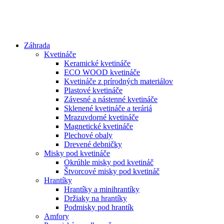
Preskočiť
na
obsah
Záhrada
Kvetináče
Keramické kvetináče
ECO WOOD kvetináče
Kvetináče z prírodných materiálov
Plastové kvetináče
Závesné a nástenné kvetináče
Sklenené kvetináče a teráriá
Mrazuvdorné kvetináče
Magnetické kvetináče
Plechové obaly
Drevené debničky
Misky pod kvetináče
Okrúhle misky pod kvetináč
Štvorcové misky pod kvetináč
Hrantíky
Hrantíky a minihrantíky
Držiaky na hrantíky
Podmisky pod hrantík
Amfory