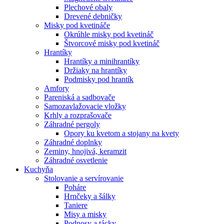
Plechové obaly
Drevené debničky
Misky pod kvetináče
Okrúhle misky pod kvetináč
Štvorcové misky pod kvetináč
Hrantíky
Hrantíky a minihrantíky
Držiaky na hrantíky
Podmisky pod hrantík
Amfory
Pareniská a sadbovače
Samozavlažovacie vložky
Krhly a rozprašovače
Záhradné pergoly
Opory ku kvetom a stojany na kvety
Záhradné doplnky
Zeminy, hnojivá, keramzit
Záhradné osvetlenie
Kuchyňa
Stolovanie a servírovanie
Poháre
Hrnčeky a šálky
Taniere
Misy a misky
Podnosy a tácky