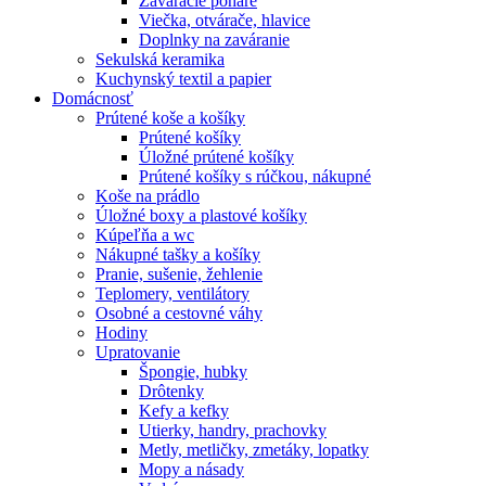
Zaváracie poháre
Viečka, otvárače, hlavice
Doplnky na zaváranie
Sekulská keramika
Kuchynský textil a papier
Domácnosť
Prútené koše a košíky
Prútené košíky
Úložné prútené košíky
Prútené košíky s rúčkou, nákupné
Koše na prádlo
Úložné boxy a plastové košíky
Kúpeľňa a wc
Nákupné tašky a košíky
Pranie, sušenie, žehlenie
Teplomery, ventilátory
Osobné a cestovné váhy
Hodiny
Upratovanie
Špongie, hubky
Drôtenky
Kefy a kefky
Utierky, handry, prachovky
Metly, metličky, zmetáky, lopatky
Mopy a násady