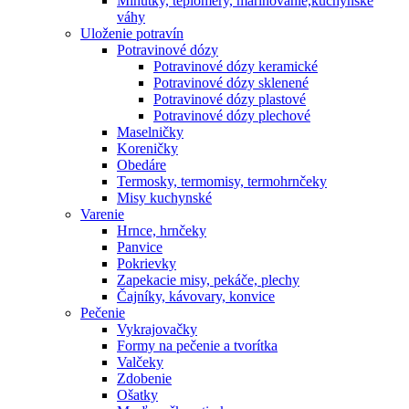
Minútky, teplomery, marinovanie,kuchynské
váhy
Uloženie potravín
Potravinové dózy
Potravinové dózy keramické
Potravinové dózy sklenené
Potravinové dózy plastové
Potravinové dózy plechové
Maselničky
Koreničky
Obedáre
Termosky, termomisy, termohrnčeky
Misy kuchynské
Varenie
Hrnce, hrnčeky
Panvice
Pokrievky
Zapekacie misy, pekáče, plechy
Čajníky, kávovary, konvice
Pečenie
Vykrajovačky
Formy na pečenie a tvorítka
Valčeky
Zdobenie
Ošatky