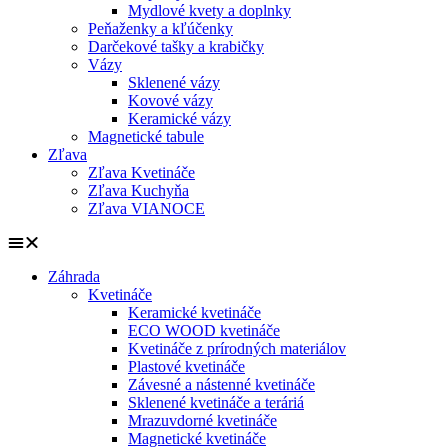
Mydlové kvety a doplnky
Peňaženky a kľúčenky
Darčekové tašky a krabičky
Vázy
Sklenené vázy
Kovové vázy
Keramické vázy
Magnetické tabule
Zľava
Zľava Kvetináče
Zľava Kuchyňa
Zľava VIANOCE
Záhrada
Kvetináče
Keramické kvetináče
ECO WOOD kvetináče
Kvetináče z prírodných materiálov
Plastové kvetináče
Závesné a nástenné kvetináče
Sklenené kvetináče a teráriá
Mrazuvdorné kvetináče
Magnetické kvetináče