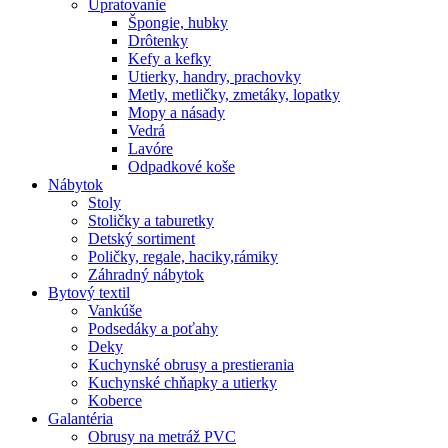
Upratovanie
Špongie, hubky
Drôtenky
Kefy a kefky
Utierky, handry, prachovky
Metly, metličky, zmetáky, lopatky
Mopy a násady
Vedrá
Lavóre
Odpadkové koše
Nábytok
Stoly
Stoličky a taburetky
Detský sortiment
Poličky, regale, haciky,rámiky
Záhradný nábytok
Bytový textil
Vankúše
Podsedáky a poťahy
Deky
Kuchynské obrusy a prestierania
Kuchynské chňapky a utierky
Koberce
Galantéria
Obrusy na metráž PVC