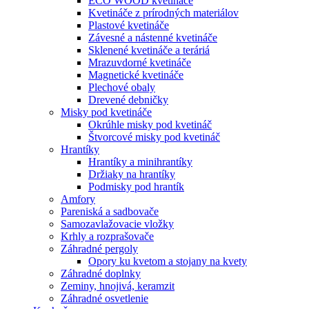
ECO WOOD kvetináče
Kvetináče z prírodných materiálov
Plastové kvetináče
Závesné a nástenné kvetináče
Sklenené kvetináče a teráriá
Mrazuvdorné kvetináče
Magnetické kvetináče
Plechové obaly
Drevené debničky
Misky pod kvetináče
Okrúhle misky pod kvetináč
Štvorcové misky pod kvetináč
Hrantíky
Hrantíky a minihrantíky
Držiaky na hrantíky
Podmisky pod hrantík
Amfory
Pareniská a sadbovače
Samozavlažovacie vložky
Krhly a rozprašovače
Záhradné pergoly
Opory ku kvetom a stojany na kvety
Záhradné doplnky
Zeminy, hnojivá, keramzit
Záhradné osvetlenie