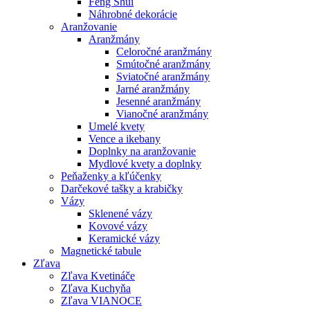
Feng Shui
Náhrobné dekorácie
Aranžovanie
Aranžmány
Celoročné aranžmány
Smútočné aranžmány
Sviatočné aranžmány
Jarné aranžmány
Jesenné aranžmány
Vianočné aranžmány
Umelé kvety
Vence a ikebany
Doplnky na aranžovanie
Mydlové kvety a doplnky
Peňaženky a kľúčenky
Darčekové tašky a krabičky
Vázy
Sklenené vázy
Kovové vázy
Keramické vázy
Magnetické tabule
Zľava
Zľava Kvetináče
Zľava Kuchyňa
Zľava VIANOCE