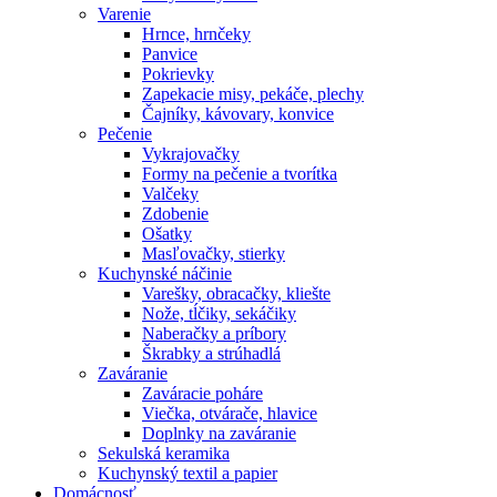
Varenie
Hrnce, hrnčeky
Panvice
Pokrievky
Zapekacie misy, pekáče, plechy
Čajníky, kávovary, konvice
Pečenie
Vykrajovačky
Formy na pečenie a tvorítka
Valčeky
Zdobenie
Ošatky
Masľovačky, stierky
Kuchynské náčinie
Varešky, obracačky, kliešte
Nože, tĺčiky, sekáčiky
Naberačky a príbory
Škrabky a strúhadlá
Zaváranie
Zaváracie poháre
Viečka, otvárače, hlavice
Doplnky na zaváranie
Sekulská keramika
Kuchynský textil a papier
Domácnosť