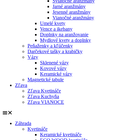
Sviatočné aranžmány
Jarné aranžmány
Jesenné aranžmány
Vianočné aranžmány
Umelé kvety
Vence a ikebany
Doplnky na aranžovanie
Mydlové kvety a doplnky
Peňaženky a kľúčenky
Darčekové tašky a krabičky
Vázy
Sklenené vázy
Kovové vázy
Keramické vázy
Magnetické tabule
Zľava
Zľava Kvetináče
Zľava Kuchyňa
Zľava VIANOCE
Záhrada
Kvetináče
Keramické kvetináče