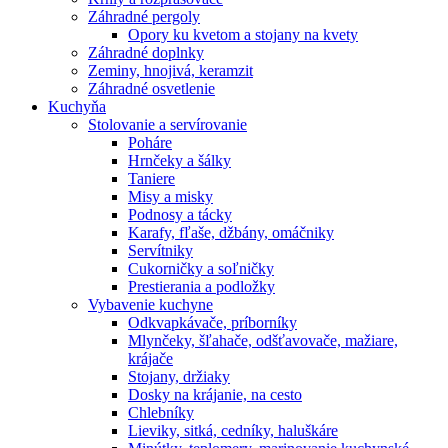
Záhradné pergoly
Opory ku kvetom a stojany na kvety
Záhradné doplnky
Zeminy, hnojivá, keramzit
Záhradné osvetlenie
Kuchyňa
Stolovanie a servírovanie
Poháre
Hrnčeky a šálky
Taniere
Misy a misky
Podnosy a tácky
Karafy, fľaše, džbány, omáčniky
Servítniky
Cukorničky a soľničky
Prestierania a podložky
Vybavenie kuchyne
Odkvapkávače, príborníky
Mlynčeky, šľahače, odšťavovače, mažiare,
krájače
Stojany, držiaky
Dosky na krájanie, na cesto
Chlebníky
Lieviky, sitká, cedníky, haluškáre