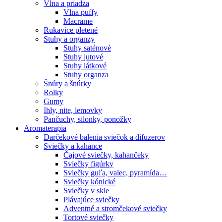
Vlna a priadza
Vlna puffy
Macrame
Rukavice pletené
Stuhy a organzy
Stuhy saténové
Stuhy jutové
Stuhy látkové
Stuhy organza
Šnúry a šnúrky
Rolky
Gumy
Ihly, nite, lemovky
Pančuchy, silonky, ponožky
Aromaterapia
Darčekové balenia sviečok a difuzerov
Sviečky a kahance
Čajové sviečky, kahančeky
Sviečky figúrky
Sviečky guľa, valec, pyramída…
Sviečky kónické
Sviečky v skle
Plávajúce sviečky
Adventné a stromčekové sviečky
Tortové sviečky