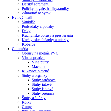
Detský sortiment
Poličky, regale, haciky,rámiky
Záhradný nábytok
Bytový textil
Vankúše
Podsedáky a poťahy
Deky
Kuchynské obrusy a prestierania
Kuchynské chňapky a utierky
Koberce
Galantéria
Obrusy na metráž PVC
Vlna a priadza
Vlna puffy
Macrame
Rukavice pletené
Stuhy a organzy
Stuhy saténové
Stuhy jutové
Stuhy látkové
Stuhy organza
Šnúry a šnúrky
Rolky
Gumy