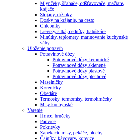
Mlynčeky, šľahače, odšťavovače, mažiare,
krájače
Stojany, držiaky
Dosky na krájanie, na cesto
Chlebníky
Lieviky, sitká, cedníky, haluškáre
Minútky, teplomery, marinovanie,kuchynské
váhy
Uloženie potravín
Potravinové dózy
Potravinové dózy keramické
Potravinové dózy sklenené
Potravinové dózy plastové
Potravinové dózy plechové
Maselničky
Koreničky
Obedáre
Termosky, termomisy, termohrnčeky
Misy kuchynské
Varenie
Hrnce, hrnčeky
Panvice
Pokrievky
Zapekacie misy, pekáče, plechy
Čajníky, kávovary, konvice