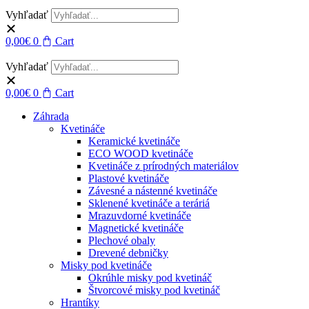
Vyhľadať
0,00
€
0
Cart
Vyhľadať
0,00
€
0
Cart
Záhrada
Kvetináče
Keramické kvetináče
ECO WOOD kvetináče
Kvetináče z prírodných materiálov
Plastové kvetináče
Závesné a nástenné kvetináče
Sklenené kvetináče a teráriá
Mrazuvdorné kvetináče
Magnetické kvetináče
Plechové obaly
Drevené debničky
Misky pod kvetináče
Okrúhle misky pod kvetináč
Štvorcové misky pod kvetináč
Hrantíky