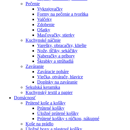
Pečenie
Vykrajovačky
Formy na pečenie a tvorítka
Valčeky
Zdobenie
Ošatky
Masľovačky, stierky
Kuchynské náčinie
Varešky, obracačky, kliešte
Nože, tĺčiky, sekáčiky
Naberačky a príbory
Škrabky a strúhadlá
Zaváranie
Zaváracie poháre
Viečka, otvárače, hlavice
Doplnky na zaváranie
Sekulská keramika
Kuchynský textil a papier
Domácnosť
Prútené koše a košíky
Prútené košíky
Úložné prútené košíky
Prútené košíky s rúčkou, nákupné
Koše na prádlo
Úložné boxy a plastové košíky