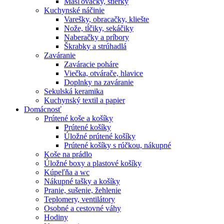
Masľovačky, stierky
Kuchynské náčinie
Varešky, obracačky, kliešte
Nože, tĺčiky, sekáčiky
Naberačky a príbory
Škrabky a strúhadlá
Zaváranie
Zaváracie poháre
Viečka, otvárače, hlavice
Doplnky na zaváranie
Sekulská keramika
Kuchynský textil a papier
Domácnosť
Prútené koše a košíky
Prútené košíky
Úložné prútené košíky
Prútené košíky s rúčkou, nákupné
Koše na prádlo
Úložné boxy a plastové košíky
Kúpeľňa a wc
Nákupné tašky a košíky
Pranie, sušenie, žehlenie
Teplomery, ventilátory
Osobné a cestovné váhy
Hodiny