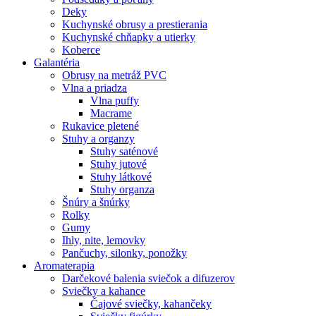
Deky
Kuchynské obrusy a prestierania
Kuchynské chňapky a utierky
Koberce
Galantéria
Obrusy na metráž PVC
Vlna a priadza
Vlna puffy
Macrame
Rukavice pletené
Stuhy a organzy
Stuhy saténové
Stuhy jutové
Stuhy látkové
Stuhy organza
Šnúry a šnúrky
Rolky
Gumy
Ihly, nite, lemovky
Pančuchy, silonky, ponožky
Aromaterapia
Darčekové balenia sviečok a difuzerov
Sviečky a kahance
Čajové sviečky, kahančeky