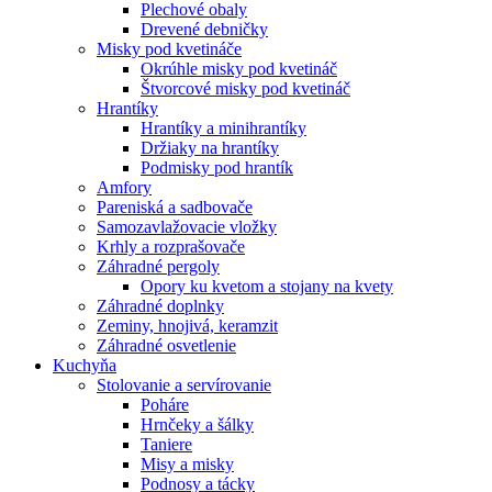
Plechové obaly
Drevené debničky
Misky pod kvetináče
Okrúhle misky pod kvetináč
Štvorcové misky pod kvetináč
Hrantíky
Hrantíky a minihrantíky
Držiaky na hrantíky
Podmisky pod hrantík
Amfory
Pareniská a sadbovače
Samozavlažovacie vložky
Krhly a rozprašovače
Záhradné pergoly
Opory ku kvetom a stojany na kvety
Záhradné doplnky
Zeminy, hnojivá, keramzit
Záhradné osvetlenie
Kuchyňa
Stolovanie a servírovanie
Poháre
Hrnčeky a šálky
Taniere
Misy a misky
Podnosy a tácky