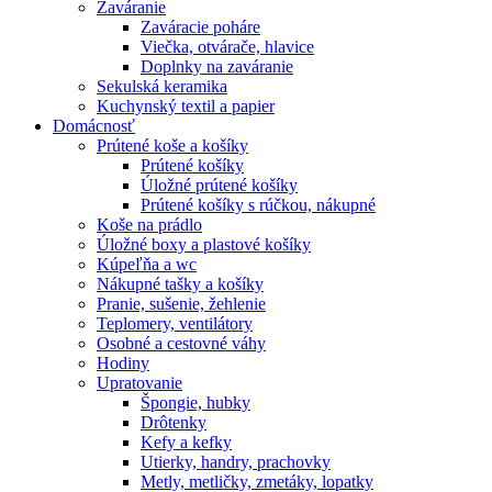
Zaváranie
Zaváracie poháre
Viečka, otvárače, hlavice
Doplnky na zaváranie
Sekulská keramika
Kuchynský textil a papier
Domácnosť
Prútené koše a košíky
Prútené košíky
Úložné prútené košíky
Prútené košíky s rúčkou, nákupné
Koše na prádlo
Úložné boxy a plastové košíky
Kúpeľňa a wc
Nákupné tašky a košíky
Pranie, sušenie, žehlenie
Teplomery, ventilátory
Osobné a cestovné váhy
Hodiny
Upratovanie
Špongie, hubky
Drôtenky
Kefy a kefky
Utierky, handry, prachovky
Metly, metličky, zmetáky, lopatky