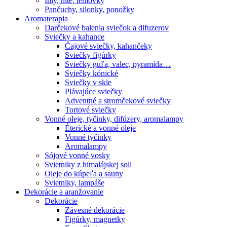
Ihly, nite, lemovky
Pančuchy, silonky, ponožky
Aromaterapia
Darčekové balenia sviečok a difuzerov
Sviečky a kahance
Čajové sviečky, kahančeky
Sviečky figúrky
Sviečky guľa, valec, pyramída…
Sviečky kónické
Sviečky v skle
Plávajúce sviečky
Adventné a stromčekové sviečky
Tortové sviečky
Vonné oleje, tyčinky, difúzery, aromalampy
Éterické a vonné oleje
Vonné tyčinky
Aromalampy
Sójové vonné vosky
Svietniky z himalájskej soli
Oleje do kúpeľa a sauny
Svietniky, lampáše
Dekorácie a aranžovanie
Dekorácie
Závesné dekorácie
Figúrky, magnetky