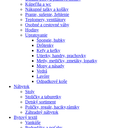
Kúpeľňa a wc
Nákupné tašky a košíky
Pranie, sušenie, žehlenie
Teplomery, ventilátory
Osobné a cestovné váhy
Hodiny
Upratovanie
Špongie, hubky
Drôtenky
Kefy a kefky
Utierky, handry, prachovky
Metly, metličky, zmetáky, lopatky
Mopy a násady
Vedrá
Lavóre
Odpadkové koše
Nábytok
Stoly
Stoličky a taburetky
Detský sortiment
Poličky, regale, haciky,rámiky
Záhradný nábytok
Bytový textil
Vankúše
Podsedáky a poťahy