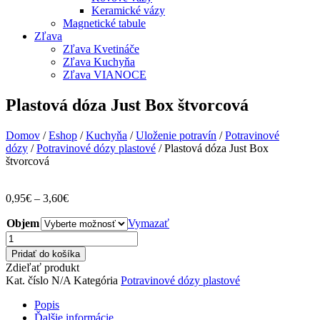
Keramické vázy
Magnetické tabule
Zľava
Zľava Kvetináče
Zľava Kuchyňa
Zľava VIANOCE
Plastová dóza Just Box štvorcová
Domov
/
Eshop
/
Kuchyňa
/
Uloženie potravín
/
Potravinové
dózy
/
Potravinové dózy plastové
/ Plastová dóza Just Box
štvorcová
Price
0,95
€
–
3,60
€
range:
Objem
0,95€
Vymazať
through
množstvo
3,60€
Plastová
Pridať do košíka
dóza
Zdieľať produkt
Just
Kat. číslo
N/A
Kategória
Potravinové dózy plastové
Box
štvorcová
Popis
Ďalšie informácie