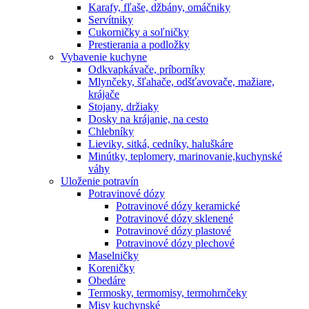
Karafy, fľaše, džbány, omáčniky
Servítniky
Cukorničky a soľničky
Prestierania a podložky
Vybavenie kuchyne
Odkvapkávače, príborníky
Mlynčeky, šľahače, odšťavovače, mažiare,
krájače
Stojany, držiaky
Dosky na krájanie, na cesto
Chlebníky
Lieviky, sitká, cedníky, haluškáre
Minútky, teplomery, marinovanie,kuchynské
váhy
Uloženie potravín
Potravinové dózy
Potravinové dózy keramické
Potravinové dózy sklenené
Potravinové dózy plastové
Potravinové dózy plechové
Maselničky
Koreničky
Obedáre
Termosky, termomisy, termohrnčeky
Misy kuchynské