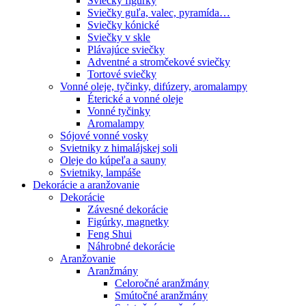
Sviečky figúrky
Sviečky guľa, valec, pyramída…
Sviečky kónické
Sviečky v skle
Plávajúce sviečky
Adventné a stromčekové sviečky
Tortové sviečky
Vonné oleje, tyčinky, difúzery, aromalampy
Éterické a vonné oleje
Vonné tyčinky
Aromalampy
Sójové vonné vosky
Svietniky z himalájskej soli
Oleje do kúpeľa a sauny
Svietniky, lampáše
Dekorácie a aranžovanie
Dekorácie
Závesné dekorácie
Figúrky, magnetky
Feng Shui
Náhrobné dekorácie
Aranžovanie
Aranžmány
Celoročné aranžmány
Smútočné aranžmány