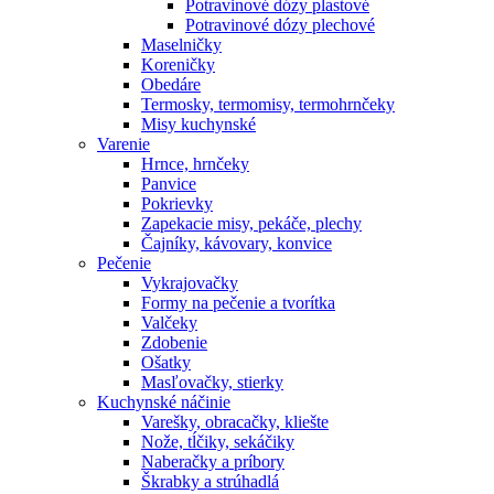
Potravinové dózy plastové
Potravinové dózy plechové
Maselničky
Koreničky
Obedáre
Termosky, termomisy, termohrnčeky
Misy kuchynské
Varenie
Hrnce, hrnčeky
Panvice
Pokrievky
Zapekacie misy, pekáče, plechy
Čajníky, kávovary, konvice
Pečenie
Vykrajovačky
Formy na pečenie a tvorítka
Valčeky
Zdobenie
Ošatky
Masľovačky, stierky
Kuchynské náčinie
Varešky, obracačky, kliešte
Nože, tĺčiky, sekáčiky
Naberačky a príbory
Škrabky a strúhadlá