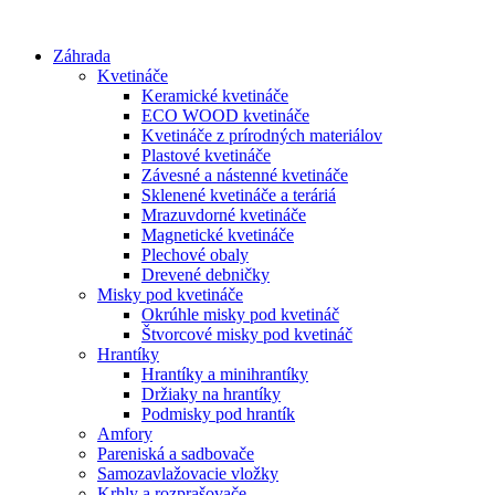
Preskočiť
na
Záhrada
obsah
Kvetináče
Keramické kvetináče
ECO WOOD kvetináče
Kvetináče z prírodných materiálov
Plastové kvetináče
Závesné a nástenné kvetináče
Sklenené kvetináče a teráriá
Mrazuvdorné kvetináče
Magnetické kvetináče
Plechové obaly
Drevené debničky
Misky pod kvetináče
Okrúhle misky pod kvetináč
Štvorcové misky pod kvetináč
Hrantíky
Hrantíky a minihrantíky
Držiaky na hrantíky
Podmisky pod hrantík
Amfory
Pareniská a sadbovače
Samozavlažovacie vložky
Krhly a rozprašovače