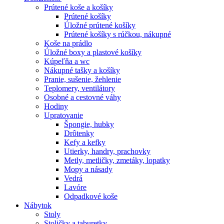
Prútené koše a košíky
Prútené košíky
Úložné prútené košíky
Prútené košíky s rúčkou, nákupné
Koše na prádlo
Úložné boxy a plastové košíky
Kúpeľňa a wc
Nákupné tašky a košíky
Pranie, sušenie, žehlenie
Teplomery, ventilátory
Osobné a cestovné váhy
Hodiny
Upratovanie
Špongie, hubky
Drôtenky
Kefy a kefky
Utierky, handry, prachovky
Metly, metličky, zmetáky, lopatky
Mopy a násady
Vedrá
Lavóre
Odpadkové koše
Nábytok
Stoly
Stoličky a taburetky