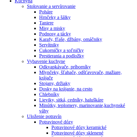
Kuchyňa
Stolovanie a servírovanie
Poháre
Hrnčeky a šálky
Taniere
Misy a misky
Podnosy a tácky
Karafy, fľaše, džbány, omáčniky
Servítniky
Cukorničky a soľničky
Prestierania a podložky
Vybavenie kuchyne
Odkvapkávače, príborníky
Mlynčeky, šľahače, odšťavovače, mažiare,
krájače
Stojany, držiaky
Dosky na krájanie, na cesto
Chlebníky
Lieviky, sitká, cedníky, haluškáre
Minútky, teplomery, marinovanie,kuchynské
váhy
Uloženie potravín
Potravinové dózy
Potravinové dózy keramické
Potravinové dózy sklenené