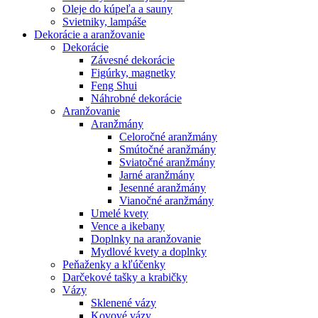
Oleje do kúpeľa a sauny
Svietniky, lampáše
Dekorácie a aranžovanie
Dekorácie
Závesné dekorácie
Figúrky, magnetky
Feng Shui
Náhrobné dekorácie
Aranžovanie
Aranžmány
Celoročné aranžmány
Smútočné aranžmány
Sviatočné aranžmány
Jarné aranžmány
Jesenné aranžmány
Vianočné aranžmány
Umelé kvety
Vence a ikebany
Doplnky na aranžovanie
Mydlové kvety a doplnky
Peňaženky a kľúčenky
Darčekové tašky a krabičky
Vázy
Sklenené vázy
Kovové vázy