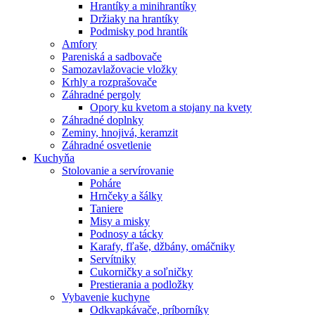
Hrantíky a minihrantíky
Držiaky na hrantíky
Podmisky pod hrantík
Amfory
Pareniská a sadbovače
Samozavlažovacie vložky
Krhly a rozprašovače
Záhradné pergoly
Opory ku kvetom a stojany na kvety
Záhradné doplnky
Zeminy, hnojivá, keramzit
Záhradné osvetlenie
Kuchyňa
Stolovanie a servírovanie
Poháre
Hrnčeky a šálky
Taniere
Misy a misky
Podnosy a tácky
Karafy, fľaše, džbány, omáčniky
Servítniky
Cukorničky a soľničky
Prestierania a podložky
Vybavenie kuchyne
Odkvapkávače, príborníky