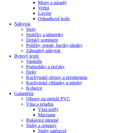
Mopy a násady
Vedrá
Lavóre
Odpadkové koše
Nábytok
Stoly
Stoličky a taburetky
Detský sortiment
Poličky, regale, haciky,rámiky
Záhradný nábytok
Bytový textil
Vankúše
Podsedáky a poťahy
Deky
Kuchynské obrusy a prestierania
Kuchynské chňapky a utierky
Koberce
Galantéria
Obrusy na metráž PVC
Vlna a priadza
Vlna puffy
Macrame
Rukavice pletené
Stuhy a organzy
Stuhy saténové