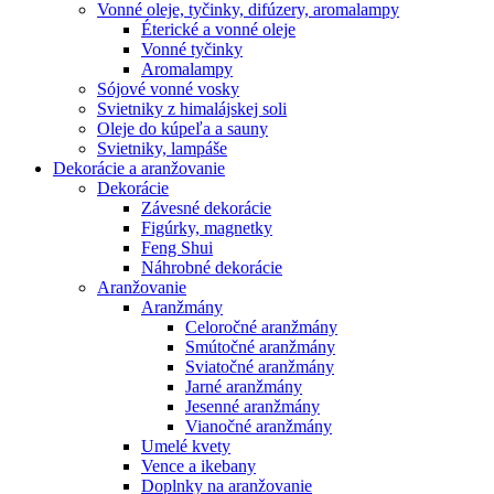
Vonné oleje, tyčinky, difúzery, aromalampy
Éterické a vonné oleje
Vonné tyčinky
Aromalampy
Sójové vonné vosky
Svietniky z himalájskej soli
Oleje do kúpeľa a sauny
Svietniky, lampáše
Dekorácie a aranžovanie
Dekorácie
Závesné dekorácie
Figúrky, magnetky
Feng Shui
Náhrobné dekorácie
Aranžovanie
Aranžmány
Celoročné aranžmány
Smútočné aranžmány
Sviatočné aranžmány
Jarné aranžmány
Jesenné aranžmány
Vianočné aranžmány
Umelé kvety
Vence a ikebany
Doplnky na aranžovanie