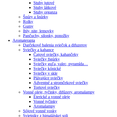
Stuhy jutové
Stuhy látkové
Stuhy organza
Šnúry a šnúrky
Rolky
Gumy
Ihly, nite, lemovky
Pančuchy, silonky, ponožky
Aromaterapia
Darčekové balenia sviečok a difuzerov
Sviečky a kahance
Čajové sviečky, kahančeky
Sviečky figúrky
Sviečky guľa, valec, pyramída…
Sviečky kónické
Sviečky v skle
Plávajúce sviečky
Adventné a stromčekové sviečky
Tortové sviečky
Vonné oleje, tyčinky, difúzery, aromalampy
Éterické a vonné oleje
Vonné tyčinky
Aromalampy
Sójové vonné vosky
Svietniky z himalájskej soli