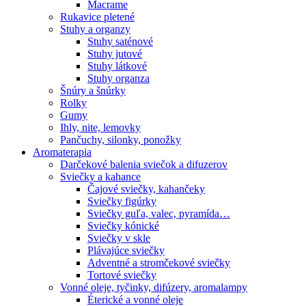
Macrame
Rukavice pletené
Stuhy a organzy
Stuhy saténové
Stuhy jutové
Stuhy látkové
Stuhy organza
Šnúry a šnúrky
Rolky
Gumy
Ihly, nite, lemovky
Pančuchy, silonky, ponožky
Aromaterapia
Darčekové balenia sviečok a difuzerov
Sviečky a kahance
Čajové sviečky, kahančeky
Sviečky figúrky
Sviečky guľa, valec, pyramída…
Sviečky kónické
Sviečky v skle
Plávajúce sviečky
Adventné a stromčekové sviečky
Tortové sviečky
Vonné oleje, tyčinky, difúzery, aromalampy
Éterické a vonné oleje