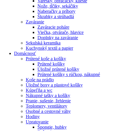
Varešky, obracačky, kliešte
Nože, tĺčiky, sekáčiky
Naberačky a príbory
Škrabky a strúhadlá
Zaváranie
Zaváracie poháre
Viečka, otvárače, hlavice
Doplnky na zaváranie
Sekulská keramika
Kuchynský textil a papier
Domácnosť
Prútené koše a košíky
Prútené košíky
Úložné prútené košíky
Prútené košíky s rúčkou, nákupné
Koše na prádlo
Úložné boxy a plastové košíky
Kúpeľňa a wc
Nákupné tašky a košíky
Pranie, sušenie, žehlenie
Teplomery, ventilátory
Osobné a cestovné váhy
Hodiny
Upratovanie
Špongie, hubky