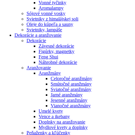
Vonné tyčinky
Aromalampy
Sójové vonné vosky
Svietniky z himalájskej soli
Oleje do kúpeľa a sauny
Svietniky, lampáše
Dekorácie a aranžovanie
Dekorácie
Závesné dekorácie
Figúrky, magnetky
Feng Shui
Náhrobné dekorácie
Aranžovanie
Aranžmány
Celoročné aranžmány
Smútočné aranžmány
Sviatočné aranžmány
Jarné aranžmány
Jesenné aranžmány
Vianočné aranžmány
Umelé kvety
Vence a ikebany
Doplnky na aranžovanie
Mydlové kvety a doplnky
Peňaženky a kľúčenky