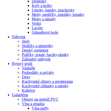
Drôtenky
Kefy a kefky
Utierky, handry, prachovky
Metly, metličky, zmetáky, lopatky
Mopy a násady
Vedrá
Lavóre
Odpadkové koše
Nábytok
Stoly
Stoličky a taburetky
Detský sortiment
Poličky, regale, haciky,rámiky
Záhradný nábytok
Bytový textil
Vankúše
Podsedáky a poťahy
Deky
Kuchynské obrusy a prestierania
Kuchynské chňapky a utierky
Koberce
Galantéria
Obrusy na metráž PVC
Vlna a priadza
Vlna puffy