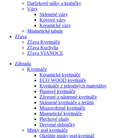
Darčekové tašky a krabičky
Vázy
Sklenené vázy
Kovové vázy
Keramické vázy
Magnetické tabule
Zľava
Zľava Kvetináče
Zľava Kuchyňa
Zľava VIANOCE
Záhrada
Kvetináče
Keramické kvetináče
ECO WOOD kvetináče
Kvetináče z prírodných materiálov
Plastové kvetináče
Závesné a nástenné kvetináče
Sklenené kvetináče a teráriá
Mrazuvdorné kvetináče
Magnetické kvetináče
Plechové obaly
Drevené debničky
Misky pod kvetináče
Okrúhle misky pod kvetináč