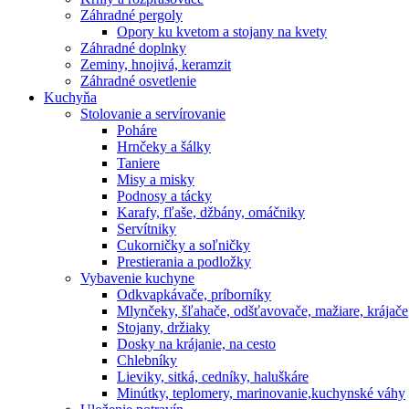
Záhradné pergoly
Opory ku kvetom a stojany na kvety
Záhradné doplnky
Zeminy, hnojivá, keramzit
Záhradné osvetlenie
Kuchyňa
Stolovanie a servírovanie
Poháre
Hrnčeky a šálky
Taniere
Misy a misky
Podnosy a tácky
Karafy, fľaše, džbány, omáčniky
Servítniky
Cukorničky a soľničky
Prestierania a podložky
Vybavenie kuchyne
Odkvapkávače, príborníky
Mlynčeky, šľahače, odšťavovače, mažiare, krájače
Stojany, držiaky
Dosky na krájanie, na cesto
Chlebníky
Lieviky, sitká, cedníky, haluškáre
Minútky, teplomery, marinovanie,kuchynské váhy