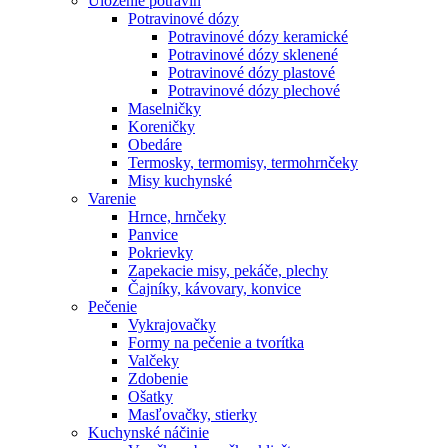
Uloženie potravín
Potravinové dózy
Potravinové dózy keramické
Potravinové dózy sklenené
Potravinové dózy plastové
Potravinové dózy plechové
Maselničky
Koreničky
Obedáre
Termosky, termomisy, termohrnčeky
Misy kuchynské
Varenie
Hrnce, hrnčeky
Panvice
Pokrievky
Zapekacie misy, pekáče, plechy
Čajníky, kávovary, konvice
Pečenie
Vykrajovačky
Formy na pečenie a tvorítka
Valčeky
Zdobenie
Ošatky
Masľovačky, stierky
Kuchynské náčinie