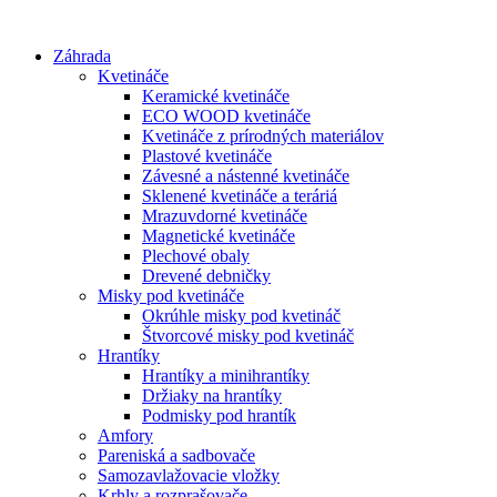
Preskočiť
na
Záhrada
obsah
Kvetináče
Keramické kvetináče
ECO WOOD kvetináče
Kvetináče z prírodných materiálov
Plastové kvetináče
Závesné a nástenné kvetináče
Sklenené kvetináče a teráriá
Mrazuvdorné kvetináče
Magnetické kvetináče
Plechové obaly
Drevené debničky
Misky pod kvetináče
Okrúhle misky pod kvetináč
Štvorcové misky pod kvetináč
Hrantíky
Hrantíky a minihrantíky
Držiaky na hrantíky
Podmisky pod hrantík
Amfory
Pareniská a sadbovače
Samozavlažovacie vložky
Krhly a rozprašovače