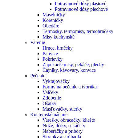
Potravinové dózy plastové
Potravinové dózy plechové
Maselničky
Koreničky
Obedáre
Termosky, termomisy, termohrnčeky
Misy kuchynské
Varenie
Hrnce, hrnčeky
Panvice
Pokrievky
Zapekacie misy, pekáče, plechy
Čajníky, kávovary, konvice
Pečenie
Vykrajovačky
Formy na pečenie a tvorítka
Valčeky
Zdobenie
Ošatky
Masľovačky, stierky
Kuchynské náčinie
Varešky, obracačky, kliešte
Nože, tĺčiky, sekáčiky
Naberačky a príbory
Škrabky a strúhadlá