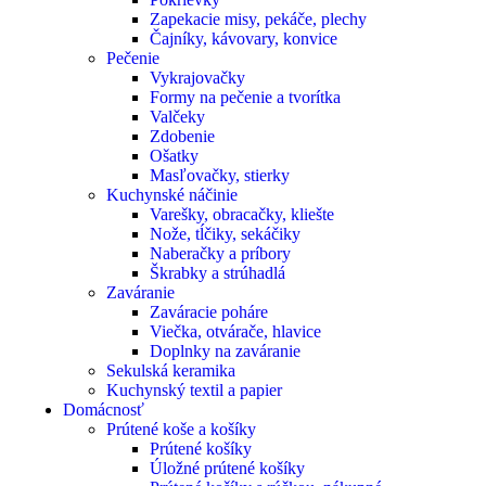
Zapekacie misy, pekáče, plechy
Čajníky, kávovary, konvice
Pečenie
Vykrajovačky
Formy na pečenie a tvorítka
Valčeky
Zdobenie
Ošatky
Masľovačky, stierky
Kuchynské náčinie
Varešky, obracačky, kliešte
Nože, tĺčiky, sekáčiky
Naberačky a príbory
Škrabky a strúhadlá
Zaváranie
Zaváracie poháre
Viečka, otvárače, hlavice
Doplnky na zaváranie
Sekulská keramika
Kuchynský textil a papier
Domácnosť
Prútené koše a košíky
Prútené košíky
Úložné prútené košíky