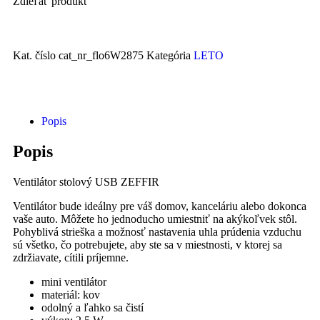
Zdieľať produkt
Kat. číslo
cat_nr_flo6W2875
Kategória
LETO
Popis
Popis
Ventilátor stolový USB ZEFFIR
Ventilátor bude ideálny pre váš domov, kanceláriu alebo dokonca
vaše auto. Môžete ho jednoducho umiestniť na akýkoľvek stôl.
Pohyblivá strieška a možnosť nastavenia uhla prúdenia vzduchu
sú všetko, čo potrebujete, aby ste sa v miestnosti, v ktorej sa
zdržiavate, cítili príjemne.
mini ventilátor
materiál: kov
odolný a ľahko sa čistí