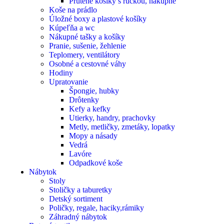
Prútené košíky s rúčkou, nákupné
Koše na prádlo
Úložné boxy a plastové košíky
Kúpeľňa a wc
Nákupné tašky a košíky
Pranie, sušenie, žehlenie
Teplomery, ventilátory
Osobné a cestovné váhy
Hodiny
Upratovanie
Špongie, hubky
Drôtenky
Kefy a kefky
Utierky, handry, prachovky
Metly, metličky, zmetáky, lopatky
Mopy a násady
Vedrá
Lavóre
Odpadkové koše
Nábytok
Stoly
Stoličky a taburetky
Detský sortiment
Poličky, regale, haciky,rámiky
Záhradný nábytok