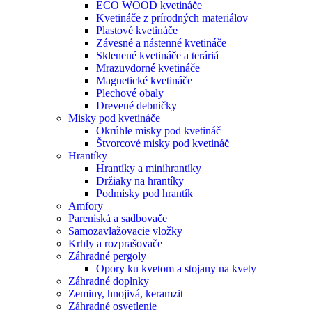
ECO WOOD kvetináče
Kvetináče z prírodných materiálov
Plastové kvetináče
Závesné a nástenné kvetináče
Sklenené kvetináče a teráriá
Mrazuvdorné kvetináče
Magnetické kvetináče
Plechové obaly
Drevené debničky
Misky pod kvetináče
Okrúhle misky pod kvetináč
Štvorcové misky pod kvetináč
Hrantíky
Hrantíky a minihrantíky
Držiaky na hrantíky
Podmisky pod hrantík
Amfory
Pareniská a sadbovače
Samozavlažovacie vložky
Krhly a rozprašovače
Záhradné pergoly
Opory ku kvetom a stojany na kvety
Záhradné doplnky
Zeminy, hnojivá, keramzit
Záhradné osvetlenie