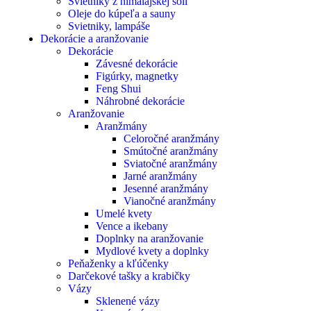
Svietniky z himalájskej soli
Oleje do kúpeľa a sauny
Svietniky, lampáše
Dekorácie a aranžovanie
Dekorácie
Závesné dekorácie
Figúrky, magnetky
Feng Shui
Náhrobné dekorácie
Aranžovanie
Aranžmány
Celoročné aranžmány
Smútočné aranžmány
Sviatočné aranžmány
Jarné aranžmány
Jesenné aranžmány
Vianočné aranžmány
Umelé kvety
Vence a ikebany
Doplnky na aranžovanie
Mydlové kvety a doplnky
Peňaženky a kľúčenky
Darčekové tašky a krabičky
Vázy
Sklenené vázy