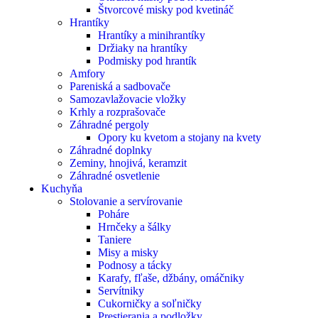
Štvorcové misky pod kvetináč
Hrantíky
Hrantíky a minihrantíky
Držiaky na hrantíky
Podmisky pod hrantík
Amfory
Pareniská a sadbovače
Samozavlažovacie vložky
Krhly a rozprašovače
Záhradné pergoly
Opory ku kvetom a stojany na kvety
Záhradné doplnky
Zeminy, hnojivá, keramzit
Záhradné osvetlenie
Kuchyňa
Stolovanie a servírovanie
Poháre
Hrnčeky a šálky
Taniere
Misy a misky
Podnosy a tácky
Karafy, fľaše, džbány, omáčniky
Servítniky
Cukorničky a soľničky
Prestierania a podložky