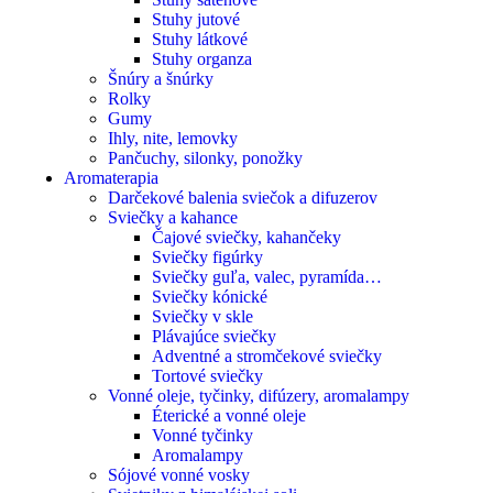
Stuhy jutové
Stuhy látkové
Stuhy organza
Šnúry a šnúrky
Rolky
Gumy
Ihly, nite, lemovky
Pančuchy, silonky, ponožky
Aromaterapia
Darčekové balenia sviečok a difuzerov
Sviečky a kahance
Čajové sviečky, kahančeky
Sviečky figúrky
Sviečky guľa, valec, pyramída…
Sviečky kónické
Sviečky v skle
Plávajúce sviečky
Adventné a stromčekové sviečky
Tortové sviečky
Vonné oleje, tyčinky, difúzery, aromalampy
Éterické a vonné oleje
Vonné tyčinky
Aromalampy
Sójové vonné vosky