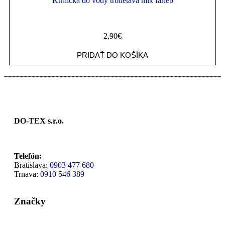
Krhlička do vody trblietavá mix farieb
2,90
€
PRIDAŤ DO KOŠÍKA
DO-TEX s.r.o.
Telefón:
Bratislava:
0903 477 680
Trnava:
0910 546 389
Značky