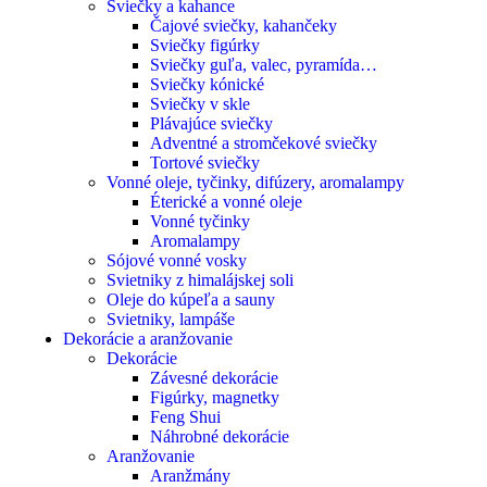
Sviečky a kahance
Čajové sviečky, kahančeky
Sviečky figúrky
Sviečky guľa, valec, pyramída…
Sviečky kónické
Sviečky v skle
Plávajúce sviečky
Adventné a stromčekové sviečky
Tortové sviečky
Vonné oleje, tyčinky, difúzery, aromalampy
Éterické a vonné oleje
Vonné tyčinky
Aromalampy
Sójové vonné vosky
Svietniky z himalájskej soli
Oleje do kúpeľa a sauny
Svietniky, lampáše
Dekorácie a aranžovanie
Dekorácie
Závesné dekorácie
Figúrky, magnetky
Feng Shui
Náhrobné dekorácie
Aranžovanie
Aranžmány