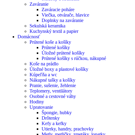
Zaváranie
Zaváracie poháre
Viečka, otvárače, hlavice
Doplnky na zaváranie
Sekulská keramika
Kuchynský textil a papier
Domácnosť
Prútené koše a košíky
Prútené košíky
Úložné prútené košíky
Prútené košíky s rúčkou, nákupné
Koše na prádlo
Úložné boxy a plastové košíky
Kúpeľňa a wc
Nákupné tašky a košíky
Pranie, sušenie, žehlenie
Teplomery, ventilátory
Osobné a cestovné váhy
Hodiny
Upratovanie
Špongie, hubky
Drôtenky
Kefy a kefky
Utierky, handry, prachovky
Metly, metličky, zmetáky, lopatky