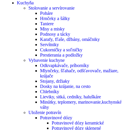
Kuchyňa
Stolovanie a servírovanie
Poháre
Hrnčeky a šálky
Taniere
Misy a misky
Podnosy a tácky
Karafy, fľaše, džbány, omáčniky
Servítniky
Cukorničky a soľničky
Prestierania a podložky
Vybavenie kuchyne
Odkvapkávače, príborníky
Mlynčeky, šľahače, odšťavovače, mažiare,
krájače
Stojany, držiaky
Dosky na krájanie, na cesto
Chlebníky
Lieviky, sitká, cedníky, haluškáre
Minútky, teplomery, marinovanie,kuchynské
váhy
Uloženie potravín
Potravinové dózy
Potravinové dózy keramické
Potravinové dózy sklenené