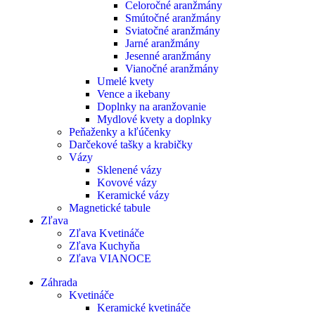
Celoročné aranžmány
Smútočné aranžmány
Sviatočné aranžmány
Jarné aranžmány
Jesenné aranžmány
Vianočné aranžmány
Umelé kvety
Vence a ikebany
Doplnky na aranžovanie
Mydlové kvety a doplnky
Peňaženky a kľúčenky
Darčekové tašky a krabičky
Vázy
Sklenené vázy
Kovové vázy
Keramické vázy
Magnetické tabule
Zľava
Zľava Kvetináče
Zľava Kuchyňa
Zľava VIANOCE
Záhrada
Kvetináče
Keramické kvetináče