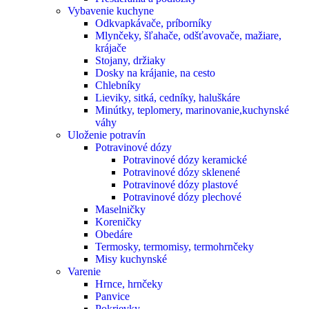
Vybavenie kuchyne
Odkvapkávače, príborníky
Mlynčeky, šľahače, odšťavovače, mažiare,
krájače
Stojany, držiaky
Dosky na krájanie, na cesto
Chlebníky
Lieviky, sitká, cedníky, haluškáre
Minútky, teplomery, marinovanie,kuchynské
váhy
Uloženie potravín
Potravinové dózy
Potravinové dózy keramické
Potravinové dózy sklenené
Potravinové dózy plastové
Potravinové dózy plechové
Maselničky
Koreničky
Obedáre
Termosky, termomisy, termohrnčeky
Misy kuchynské
Varenie
Hrnce, hrnčeky
Panvice
Pokrievky