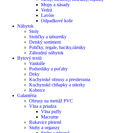
Mopy a násady
Vedrá
Lavóre
Odpadkové koše
Nábytok
Stoly
Stoličky a taburetky
Detský sortiment
Poličky, regale, haciky,rámiky
Záhradný nábytok
Bytový textil
Vankúše
Podsedáky a poťahy
Deky
Kuchynské obrusy a prestierania
Kuchynské chňapky a utierky
Koberce
Galantéria
Obrusy na metráž PVC
Vlna a priadza
Vlna puffy
Macrame
Rukavice pletené
Stuhy a organzy
Stuhy saténové