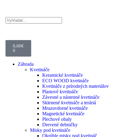
0,00
€
0
Záhrada
Kvetináče
Keramické kvetináče
ECO WOOD kvetináče
Kvetináče z prírodných materiálov
Plastové kvetináče
Závesné a nástenné kvetináče
Sklenené kvetináče a teráriá
Mrazuvdorné kvetináče
Magnetické kvetináče
Plechové obaly
Drevené debničky
Misky pod kvetináče
Okrúhle misky pod kvetináč