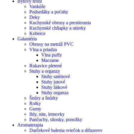
Bytový textil
Vankúše
Podsedáky a poťahy
Deky
Kuchynské obrusy a prestierania
Kuchynské chňapky a utierky
Koberce
Galantéria
Obrusy na metráž PVC
Vlna a priadza
Vlna puffy
Macrame
Rukavice pletené
Stuhy a organzy
Stuhy saténové
Stuhy jutové
Stuhy látkové
Stuhy organza
Šnúry a šnúrky
Rolky
Gumy
Ihly, nite, lemovky
Pančuchy, silonky, ponožky
Aromaterapia
Darčekové balenia sviečok a difuzerov