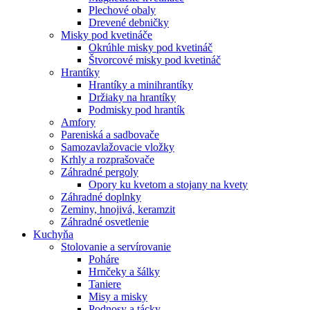
Plechové obaly
Drevené debničky
Misky pod kvetináče
Okrúhle misky pod kvetináč
Štvorcové misky pod kvetináč
Hrantíky
Hrantíky a minihrantíky
Držiaky na hrantíky
Podmisky pod hrantík
Amfory
Pareniská a sadbovače
Samozavlažovacie vložky
Krhly a rozprašovače
Záhradné pergoly
Opory ku kvetom a stojany na kvety
Záhradné doplnky
Zeminy, hnojivá, keramzit
Záhradné osvetlenie
Kuchyňa
Stolovanie a servírovanie
Poháre
Hrnčeky a šálky
Taniere
Misy a misky
Podnosy a tácky