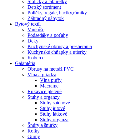
Stoličky a taburetky
Detský sortiment
Poličky, regale, haciky,rámiky
Záhradný nábytok
Bytový textil
Vankúše
Podsedáky a poťahy
Deky
Kuchynské obrusy a prestierania
Kuchynské chňapky a utierky
Koberce
Galantéria
Obrusy na metráž PVC
Vlna a priadza
Vlna puffy
Macrame
Rukavice pletené
Stuhy a organzy
Stuhy saténové
Stuhy jutové
Stuhy látkové
Stuhy organza
Šnúry a šnúrky
Rolky
Gumy