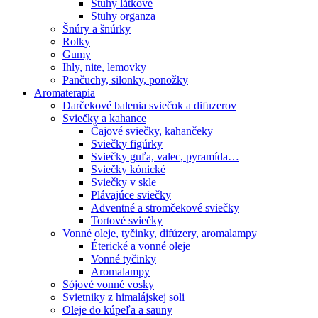
Stuhy látkové
Stuhy organza
Šnúry a šnúrky
Rolky
Gumy
Ihly, nite, lemovky
Pančuchy, silonky, ponožky
Aromaterapia
Darčekové balenia sviečok a difuzerov
Sviečky a kahance
Čajové sviečky, kahančeky
Sviečky figúrky
Sviečky guľa, valec, pyramída…
Sviečky kónické
Sviečky v skle
Plávajúce sviečky
Adventné a stromčekové sviečky
Tortové sviečky
Vonné oleje, tyčinky, difúzery, aromalampy
Éterické a vonné oleje
Vonné tyčinky
Aromalampy
Sójové vonné vosky
Svietniky z himalájskej soli
Oleje do kúpeľa a sauny