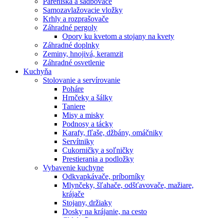
Pareniská a sadbovače
Samozavlažovacie vložky
Krhly a rozprašovače
Záhradné pergoly
Opory ku kvetom a stojany na kvety
Záhradné doplnky
Zeminy, hnojivá, keramzit
Záhradné osvetlenie
Kuchyňa
Stolovanie a servírovanie
Poháre
Hrnčeky a šálky
Taniere
Misy a misky
Podnosy a tácky
Karafy, fľaše, džbány, omáčniky
Servítniky
Cukorničky a soľničky
Prestierania a podložky
Vybavenie kuchyne
Odkvapkávače, príborníky
Mlynčeky, šľahače, odšťavovače, mažiare,
krájače
Stojany, držiaky
Dosky na krájanie, na cesto