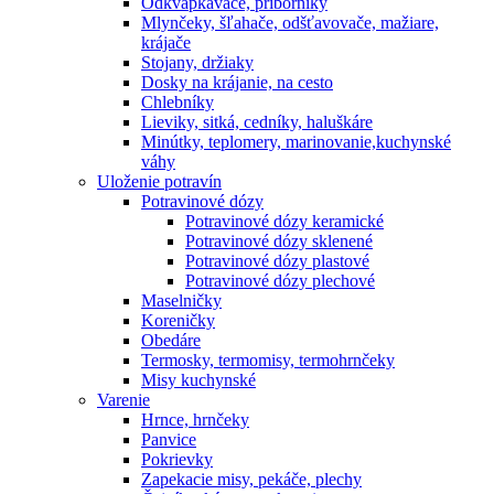
Odkvapkávače, príborníky
Mlynčeky, šľahače, odšťavovače, mažiare,
krájače
Stojany, držiaky
Dosky na krájanie, na cesto
Chlebníky
Lieviky, sitká, cedníky, haluškáre
Minútky, teplomery, marinovanie,kuchynské
váhy
Uloženie potravín
Potravinové dózy
Potravinové dózy keramické
Potravinové dózy sklenené
Potravinové dózy plastové
Potravinové dózy plechové
Maselničky
Koreničky
Obedáre
Termosky, termomisy, termohrnčeky
Misy kuchynské
Varenie
Hrnce, hrnčeky
Panvice
Pokrievky
Zapekacie misy, pekáče, plechy