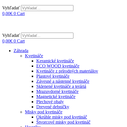
Vyhľadať
0,00
€
0
Cart
Vyhľadať
0,00
€
0
Cart
Záhrada
Kvetináče
Keramické kvetináče
ECO WOOD kvetináče
Kvetináče z prírodných materiálov
Plastové kvetináče
Závesné a nástenné kvetináče
Sklenené kvetináče a teráriá
Mrazuvdorné kvetináče
Magnetické kvetináče
Plechové obaly
Drevené debničky
Misky pod kvetináče
Okrúhle misky pod kvetináč
Štvorcové misky pod kvetináč