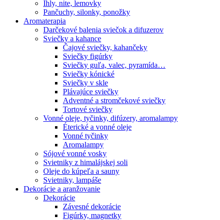
Ihly, nite, lemovky
Pančuchy, silonky, ponožky
Aromaterapia
Darčekové balenia sviečok a difuzerov
Sviečky a kahance
Čajové sviečky, kahančeky
Sviečky figúrky
Sviečky guľa, valec, pyramída…
Sviečky kónické
Sviečky v skle
Plávajúce sviečky
Adventné a stromčekové sviečky
Tortové sviečky
Vonné oleje, tyčinky, difúzery, aromalampy
Éterické a vonné oleje
Vonné tyčinky
Aromalampy
Sójové vonné vosky
Svietniky z himalájskej soli
Oleje do kúpeľa a sauny
Svietniky, lampáše
Dekorácie a aranžovanie
Dekorácie
Závesné dekorácie
Figúrky, magnetky