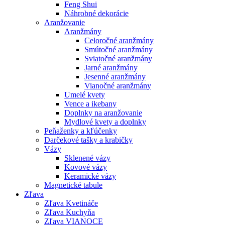
Feng Shui
Náhrobné dekorácie
Aranžovanie
Aranžmány
Celoročné aranžmány
Smútočné aranžmány
Sviatočné aranžmány
Jarné aranžmány
Jesenné aranžmány
Vianočné aranžmány
Umelé kvety
Vence a ikebany
Doplnky na aranžovanie
Mydlové kvety a doplnky
Peňaženky a kľúčenky
Darčekové tašky a krabičky
Vázy
Sklenené vázy
Kovové vázy
Keramické vázy
Magnetické tabule
Zľava
Zľava Kvetináče
Zľava Kuchyňa
Zľava VIANOCE