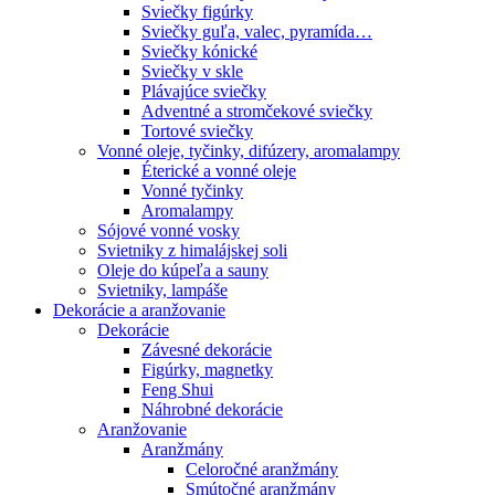
Sviečky figúrky
Sviečky guľa, valec, pyramída…
Sviečky kónické
Sviečky v skle
Plávajúce sviečky
Adventné a stromčekové sviečky
Tortové sviečky
Vonné oleje, tyčinky, difúzery, aromalampy
Éterické a vonné oleje
Vonné tyčinky
Aromalampy
Sójové vonné vosky
Svietniky z himalájskej soli
Oleje do kúpeľa a sauny
Svietniky, lampáše
Dekorácie a aranžovanie
Dekorácie
Závesné dekorácie
Figúrky, magnetky
Feng Shui
Náhrobné dekorácie
Aranžovanie
Aranžmány
Celoročné aranžmány
Smútočné aranžmány