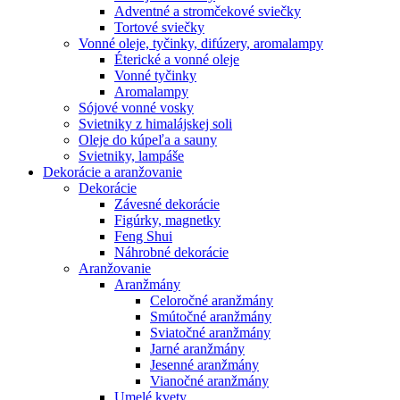
Adventné a stromčekové sviečky
Tortové sviečky
Vonné oleje, tyčinky, difúzery, aromalampy
Éterické a vonné oleje
Vonné tyčinky
Aromalampy
Sójové vonné vosky
Svietniky z himalájskej soli
Oleje do kúpeľa a sauny
Svietniky, lampáše
Dekorácie a aranžovanie
Dekorácie
Závesné dekorácie
Figúrky, magnetky
Feng Shui
Náhrobné dekorácie
Aranžovanie
Aranžmány
Celoročné aranžmány
Smútočné aranžmány
Sviatočné aranžmány
Jarné aranžmány
Jesenné aranžmány
Vianočné aranžmány
Umelé kvety