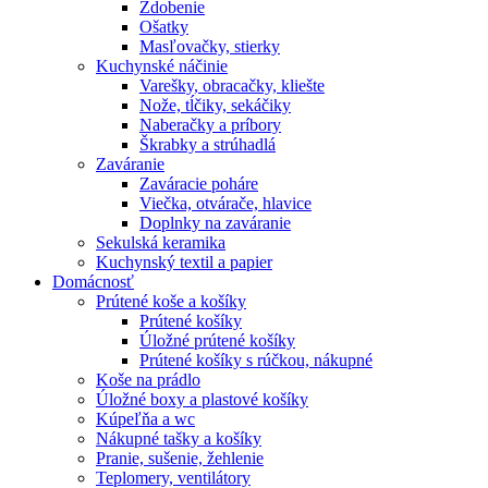
Zdobenie
Ošatky
Masľovačky, stierky
Kuchynské náčinie
Varešky, obracačky, kliešte
Nože, tĺčiky, sekáčiky
Naberačky a príbory
Škrabky a strúhadlá
Zaváranie
Zaváracie poháre
Viečka, otvárače, hlavice
Doplnky na zaváranie
Sekulská keramika
Kuchynský textil a papier
Domácnosť
Prútené koše a košíky
Prútené košíky
Úložné prútené košíky
Prútené košíky s rúčkou, nákupné
Koše na prádlo
Úložné boxy a plastové košíky
Kúpeľňa a wc
Nákupné tašky a košíky
Pranie, sušenie, žehlenie
Teplomery, ventilátory