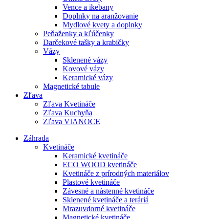
Vence a ikebany
Doplnky na aranžovanie
Mydlové kvety a doplnky
Peňaženky a kľúčenky
Darčekové tašky a krabičky
Vázy
Sklenené vázy
Kovové vázy
Keramické vázy
Magnetické tabule
Zľava
Zľava Kvetináče
Zľava Kuchyňa
Zľava VIANOCE
Záhrada
Kvetináče
Keramické kvetináče
ECO WOOD kvetináče
Kvetináče z prírodných materiálov
Plastové kvetináče
Závesné a nástenné kvetináče
Sklenené kvetináče a teráriá
Mrazuvdorné kvetináče
Magnetické kvetináče