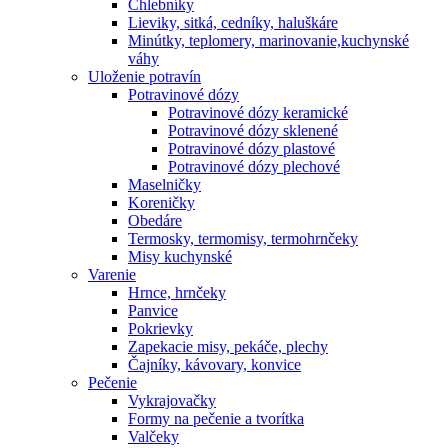
Chlebníky
Lieviky, sitká, cedníky, haluškáre
Minútky, teplomery, marinovanie,kuchynské
váhy
Uloženie potravín
Potravinové dózy
Potravinové dózy keramické
Potravinové dózy sklenené
Potravinové dózy plastové
Potravinové dózy plechové
Maselničky
Koreničky
Obedáre
Termosky, termomisy, termohrnčeky
Misy kuchynské
Varenie
Hrnce, hrnčeky
Panvice
Pokrievky
Zapekacie misy, pekáče, plechy
Čajníky, kávovary, konvice
Pečenie
Vykrajovačky
Formy na pečenie a tvorítka
Valčeky