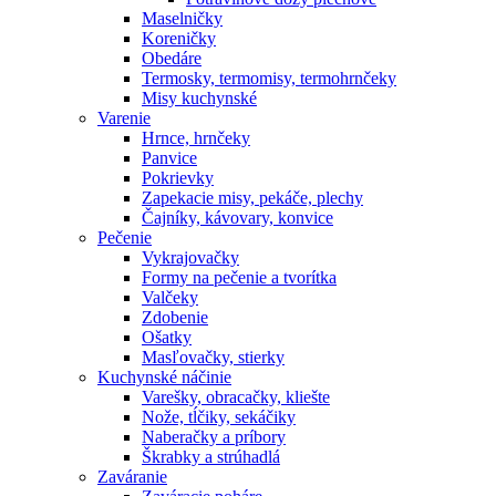
Maselničky
Koreničky
Obedáre
Termosky, termomisy, termohrnčeky
Misy kuchynské
Varenie
Hrnce, hrnčeky
Panvice
Pokrievky
Zapekacie misy, pekáče, plechy
Čajníky, kávovary, konvice
Pečenie
Vykrajovačky
Formy na pečenie a tvorítka
Valčeky
Zdobenie
Ošatky
Masľovačky, stierky
Kuchynské náčinie
Varešky, obracačky, kliešte
Nože, tĺčiky, sekáčiky
Naberačky a príbory
Škrabky a strúhadlá
Zaváranie