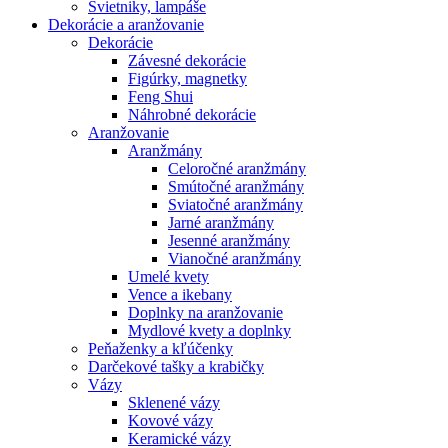
Svietniky, lampáše
Dekorácie a aranžovanie
Dekorácie
Závesné dekorácie
Figúrky, magnetky
Feng Shui
Náhrobné dekorácie
Aranžovanie
Aranžmány
Celoročné aranžmány
Smútočné aranžmány
Sviatočné aranžmány
Jarné aranžmány
Jesenné aranžmány
Vianočné aranžmány
Umelé kvety
Vence a ikebany
Doplnky na aranžovanie
Mydlové kvety a doplnky
Peňaženky a kľúčenky
Darčekové tašky a krabičky
Vázy
Sklenené vázy
Kovové vázy
Keramické vázy