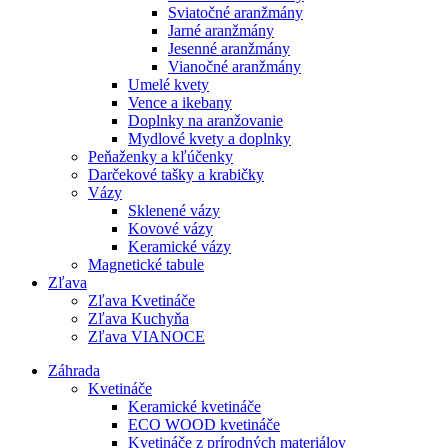
Sviatočné aranžmány
Jarné aranžmány
Jesenné aranžmány
Vianočné aranžmány
Umelé kvety
Vence a ikebany
Doplnky na aranžovanie
Mydlové kvety a doplnky
Peňaženky a kľúčenky
Darčekové tašky a krabičky
Vázy
Sklenené vázy
Kovové vázy
Keramické vázy
Magnetické tabule
Zľava
Zľava Kvetináče
Zľava Kuchyňa
Zľava VIANOCE
Záhrada
Kvetináče
Keramické kvetináče
ECO WOOD kvetináče
Kvetináče z prírodných materiálov