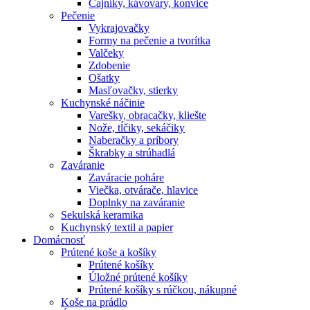
Čajníky, kávovary, konvice
Pečenie
Vykrajovačky
Formy na pečenie a tvorítka
Valčeky
Zdobenie
Ošatky
Masľovačky, stierky
Kuchynské náčinie
Varešky, obracačky, kliešte
Nože, tĺčiky, sekáčiky
Naberačky a príbory
Škrabky a strúhadlá
Zaváranie
Zaváracie poháre
Viečka, otvárače, hlavice
Doplnky na zaváranie
Sekulská keramika
Kuchynský textil a papier
Domácnosť
Prútené koše a košíky
Prútené košíky
Úložné prútené košíky
Prútené košíky s rúčkou, nákupné
Koše na prádlo