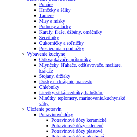
Poháre
Hrnčeky a šálky
Taniere
Misy a misky
Podnosy a tácky
Karafy, fľaše, džbány, omáčniky
Servítniky
Cukorničky a soľničky
Prestierania a podložky
Vybavenie kuchyne
Odkvapkávače, príborníky
Mlynčeky, šľahače, odšťavovače, mažiare,
krájače
Stojany, držiaky
Dosky na krájanie, na cesto
Chlebníky
Lieviky, sitká, cedníky, haluškáre
Minútky, teplomery, marinovanie,kuchynské
váhy
Uloženie potravín
Potravinové dózy
Potravinové dózy keramické
Potravinové dózy sklenené
Potravinové dózy plastové
Potravinové dózy plechové