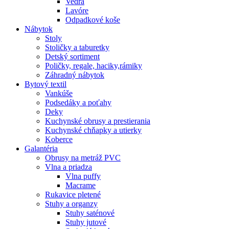
Vedrá
Lavóre
Odpadkové koše
Nábytok
Stoly
Stoličky a taburetky
Detský sortiment
Poličky, regale, haciky,rámiky
Záhradný nábytok
Bytový textil
Vankúše
Podsedáky a poťahy
Deky
Kuchynské obrusy a prestierania
Kuchynské chňapky a utierky
Koberce
Galantéria
Obrusy na metráž PVC
Vlna a priadza
Vlna puffy
Macrame
Rukavice pletené
Stuhy a organzy
Stuhy saténové
Stuhy jutové