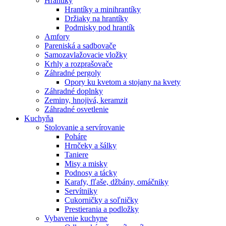
Hrantíky
Hrantíky a minihrantíky
Držiaky na hrantíky
Podmisky pod hrantík
Amfory
Pareniská a sadbovače
Samozavlažovacie vložky
Krhly a rozprašovače
Záhradné pergoly
Opory ku kvetom a stojany na kvety
Záhradné doplnky
Zeminy, hnojivá, keramzit
Záhradné osvetlenie
Kuchyňa
Stolovanie a servírovanie
Poháre
Hrnčeky a šálky
Taniere
Misy a misky
Podnosy a tácky
Karafy, fľaše, džbány, omáčniky
Servítniky
Cukorničky a soľničky
Prestierania a podložky
Vybavenie kuchyne