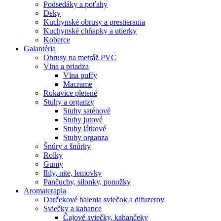
Podsedáky a poťahy
Deky
Kuchynské obrusy a prestierania
Kuchynské chňapky a utierky
Koberce
Galantéria
Obrusy na metráž PVC
Vlna a priadza
Vlna puffy
Macrame
Rukavice pletené
Stuhy a organzy
Stuhy saténové
Stuhy jutové
Stuhy látkové
Stuhy organza
Šnúry a šnúrky
Rolky
Gumy
Ihly, nite, lemovky
Pančuchy, silonky, ponožky
Aromaterapia
Darčekové balenia sviečok a difuzerov
Sviečky a kahance
Čajové sviečky, kahančeky