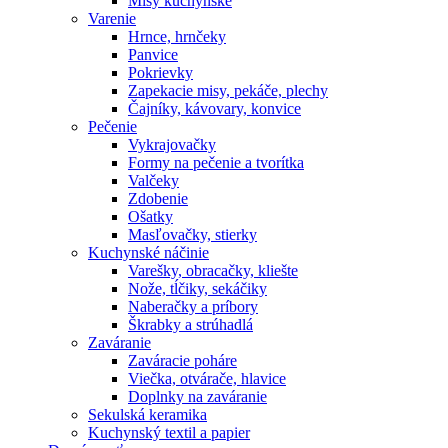
Misy kuchynské
Varenie
Hrnce, hrnčeky
Panvice
Pokrievky
Zapekacie misy, pekáče, plechy
Čajníky, kávovary, konvice
Pečenie
Vykrajovačky
Formy na pečenie a tvorítka
Valčeky
Zdobenie
Ošatky
Masľovačky, stierky
Kuchynské náčinie
Varešky, obracačky, kliešte
Nože, tĺčiky, sekáčiky
Naberačky a príbory
Škrabky a strúhadlá
Zaváranie
Zaváracie poháre
Viečka, otvárače, hlavice
Doplnky na zaváranie
Sekulská keramika
Kuchynský textil a papier