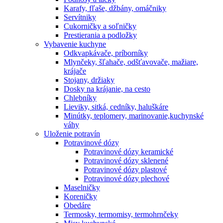
Karafy, fľaše, džbány, omáčniky
Servítniky
Cukorničky a soľničky
Prestierania a podložky
Vybavenie kuchyne
Odkvapkávače, príborníky
Mlynčeky, šľahače, odšťavovače, mažiare,
krájače
Stojany, držiaky
Dosky na krájanie, na cesto
Chlebníky
Lieviky, sitká, cedníky, haluškáre
Minútky, teplomery, marinovanie,kuchynské
váhy
Uloženie potravín
Potravinové dózy
Potravinové dózy keramické
Potravinové dózy sklenené
Potravinové dózy plastové
Potravinové dózy plechové
Maselničky
Koreničky
Obedáre
Termosky, termomisy, termohrnčeky