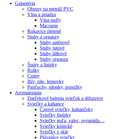
Galantéria
Obrusy na metráž PVC
Vlna a priadza
Vlna puffy
Macrame
Rukavice pletené
Stuhy a organzy
Stuhy saténové
Stuhy jutové
Stuhy látkové
Stuhy organza
Šnúry a šnúrky
Rolky
Gumy
Ihly, nite, lemovky
Pančuchy, silonky, ponožky
Aromaterapia
Darčekové balenia sviečok a difuzerov
Sviečky a kahance
Čajové sviečky, kahančeky
Sviečky figúrky
Sviečky guľa, valec, pyramída…
Sviečky kónické
Sviečky v skle
Plávajúce sviečky