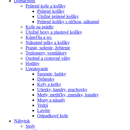
Domácnosť
Prútené koše a košíky
Prútené košíky
Úložné prútené košíky
Prútené košíky s rúčkou, nákupné
Koše na prádlo
Úložné boxy a plastové košíky
Kúpeľňa a wc
Nákupné tašky a košíky
Pranie, sušenie, žehlenie
Teplomery, ventilátory
Osobné a cestovné váhy
Hodiny
Upratovanie
Špongie, hubky
Drôtenky
Kefy a kefky
Utierky, handry, prachovky
Metly, metličky, zmetáky, lopatky
Mopy a násady
Vedrá
Lavóre
Odpadkové koše
Nábytok
Stoly