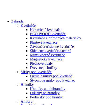
Preskočiť
na
obsah
Záhrada
Kvetináče
Keramické kvetináče
ECO WOOD kvetináče
Kvetináče z prírodných materiálov
Plastové kvetináče
Závesné a nástenné kvetináče
Sklenené kvetináče a teráriá
Mrazuvdorné kvetináče
Magnetické kvetináče
Plechové obaly
Drevené debničky
Misky pod kvetináče
Okrúhle misky pod kvetináč
Štvorcové misky pod kvetináč
Hrantíky
Hrantíky a minihrantíky
Držiaky na hrantíky
Podmisky pod hrantík
Amfory