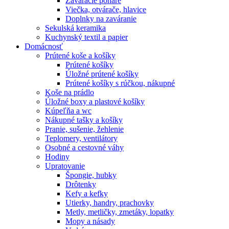
Zaváracie poháre
Viečka, otvárače, hlavice
Doplnky na zaváranie
Sekulská keramika
Kuchynský textil a papier
Domácnosť
Prútené koše a košíky
Prútené košíky
Úložné prútené košíky
Prútené košíky s rúčkou, nákupné
Koše na prádlo
Úložné boxy a plastové košíky
Kúpeľňa a wc
Nákupné tašky a košíky
Pranie, sušenie, žehlenie
Teplomery, ventilátory
Osobné a cestovné váhy
Hodiny
Upratovanie
Špongie, hubky
Drôtenky
Kefy a kefky
Utierky, handry, prachovky
Metly, metličky, zmetáky, lopatky
Mopy a násady