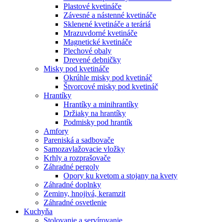
Plastové kvetináče
Závesné a nástenné kvetináče
Sklenené kvetináče a teráriá
Mrazuvdorné kvetináče
Magnetické kvetináče
Plechové obaly
Drevené debničky
Misky pod kvetináče
Okrúhle misky pod kvetináč
Štvorcové misky pod kvetináč
Hrantíky
Hrantíky a minihrantíky
Držiaky na hrantíky
Podmisky pod hrantík
Amfory
Pareniská a sadbovače
Samozavlažovacie vložky
Krhly a rozprašovače
Záhradné pergoly
Opory ku kvetom a stojany na kvety
Záhradné doplnky
Zeminy, hnojivá, keramzit
Záhradné osvetlenie
Kuchyňa
Stolovanie a servírovanie