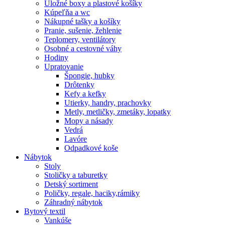
Úložné boxy a plastové košíky
Kúpeľňa a wc
Nákupné tašky a košíky
Pranie, sušenie, žehlenie
Teplomery, ventilátory
Osobné a cestovné váhy
Hodiny
Upratovanie
Špongie, hubky
Drôtenky
Kefy a kefky
Utierky, handry, prachovky
Metly, metličky, zmetáky, lopatky
Mopy a násady
Vedrá
Lavóre
Odpadkové koše
Nábytok
Stoly
Stoličky a taburetky
Detský sortiment
Poličky, regale, haciky,rámiky
Záhradný nábytok
Bytový textil
Vankúše