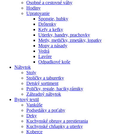
Osobné a cestovné váhy
Hodiny
Upratovanie
Špongie, hubky
Drôtenky
Kefy a kefky
Utierky, handry, prachovky
Metly, metličky, zmetáky, lopatky
Mopy a násady
Vedrá
Lavóre
Odpadkové koše
Nábytok
Stoly
Stoličky a taburetky
Detský sortiment
Poličky, regale, haciky,rámiky
Záhradný nábytok
Bytový textil
Vankúše
Podsedáky a poťahy
Deky
Kuchynské obrusy a prestierania
Kuchynské chňapky a utierky
Koberce