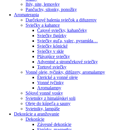
Ihly, nite, lemovky
Pančuchy, silonky, ponožky
Aromaterapia
Darčekové balenia sviečok a difuzerov
Sviečky a kahance
Čajové sviečky, kahančeky
Sviečky figúrky
Sviečky guľa, valec, pyramída…
Sviečky kónické
Sviečky v skle
Plávajúce sviečky
Adventné a stromčekové sviečky
Tortové sviečky
Vonné oleje, tyčinky, difúzery, aromalampy
Éterické a vonné oleje
Vonné tyčinky
Aromalampy
Sójové vonné vosky
Svietniky z himalájskej soli
Oleje do kúpeľa a sauny
Svietniky, lampáše
Dekorácie a aranžovanie
Dekorácie
Závesné dekorácie
Figúrky, magnetky