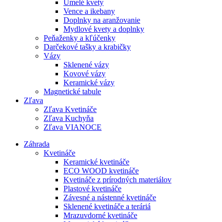
Umelé kvety
Vence a ikebany
Doplnky na aranžovanie
Mydlové kvety a doplnky
Peňaženky a kľúčenky
Darčekové tašky a krabičky
Vázy
Sklenené vázy
Kovové vázy
Keramické vázy
Magnetické tabule
Zľava
Zľava Kvetináče
Zľava Kuchyňa
Zľava VIANOCE
Záhrada
Kvetináče
Keramické kvetináče
ECO WOOD kvetináče
Kvetináče z prírodných materiálov
Plastové kvetináče
Závesné a nástenné kvetináče
Sklenené kvetináče a teráriá
Mrazuvdorné kvetináče