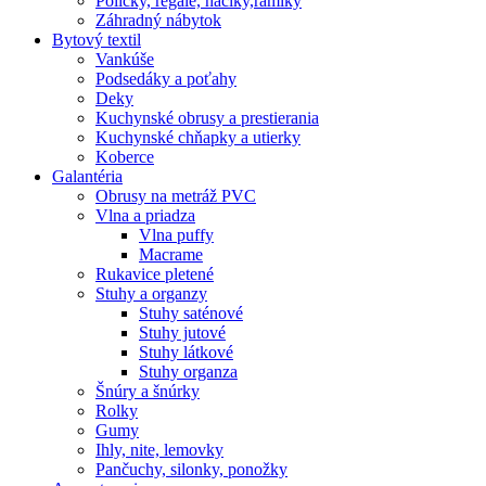
Poličky, regale, haciky,rámiky
Záhradný nábytok
Bytový textil
Vankúše
Podsedáky a poťahy
Deky
Kuchynské obrusy a prestierania
Kuchynské chňapky a utierky
Koberce
Galantéria
Obrusy na metráž PVC
Vlna a priadza
Vlna puffy
Macrame
Rukavice pletené
Stuhy a organzy
Stuhy saténové
Stuhy jutové
Stuhy látkové
Stuhy organza
Šnúry a šnúrky
Rolky
Gumy
Ihly, nite, lemovky
Pančuchy, silonky, ponožky