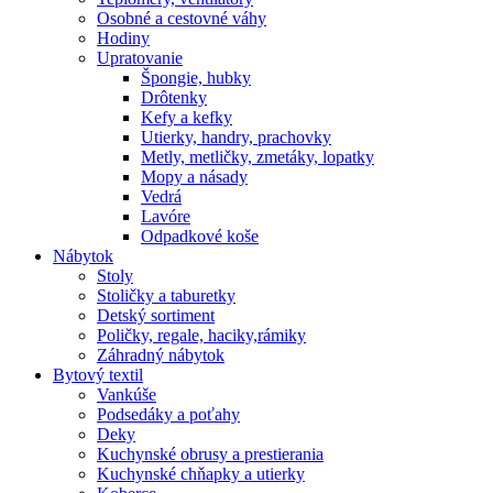
Osobné a cestovné váhy
Hodiny
Upratovanie
Špongie, hubky
Drôtenky
Kefy a kefky
Utierky, handry, prachovky
Metly, metličky, zmetáky, lopatky
Mopy a násady
Vedrá
Lavóre
Odpadkové koše
Nábytok
Stoly
Stoličky a taburetky
Detský sortiment
Poličky, regale, haciky,rámiky
Záhradný nábytok
Bytový textil
Vankúše
Podsedáky a poťahy
Deky
Kuchynské obrusy a prestierania
Kuchynské chňapky a utierky