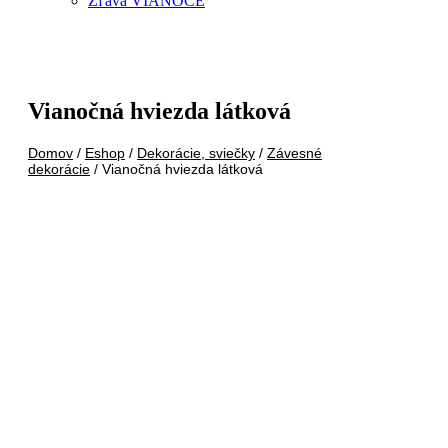
Zľava VIANOCE
Vianočná hviezda látková
Domov
/
Eshop
/
Dekorácie, sviečky
/
Závesné
dekorácie
/ Vianočná hviezda látková