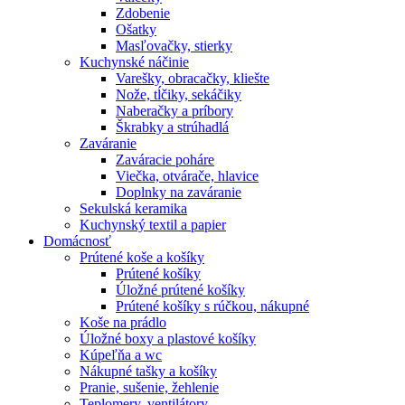
Zdobenie
Ošatky
Masľovačky, stierky
Kuchynské náčinie
Varešky, obracačky, kliešte
Nože, tĺčiky, sekáčiky
Naberačky a príbory
Škrabky a strúhadlá
Zaváranie
Zaváracie poháre
Viečka, otvárače, hlavice
Doplnky na zaváranie
Sekulská keramika
Kuchynský textil a papier
Domácnosť
Prútené koše a košíky
Prútené košíky
Úložné prútené košíky
Prútené košíky s rúčkou, nákupné
Koše na prádlo
Úložné boxy a plastové košíky
Kúpeľňa a wc
Nákupné tašky a košíky
Pranie, sušenie, žehlenie
Teplomery, ventilátory