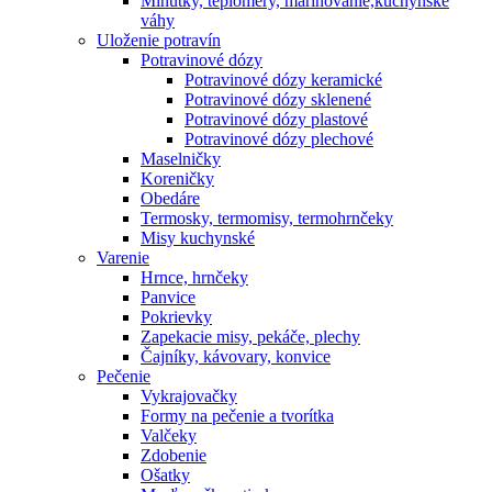
Minútky, teplomery, marinovanie,kuchynské
váhy
Uloženie potravín
Potravinové dózy
Potravinové dózy keramické
Potravinové dózy sklenené
Potravinové dózy plastové
Potravinové dózy plechové
Maselničky
Koreničky
Obedáre
Termosky, termomisy, termohrnčeky
Misy kuchynské
Varenie
Hrnce, hrnčeky
Panvice
Pokrievky
Zapekacie misy, pekáče, plechy
Čajníky, kávovary, konvice
Pečenie
Vykrajovačky
Formy na pečenie a tvorítka
Valčeky
Zdobenie
Ošatky