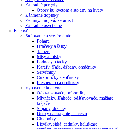
Záhradné pergoly
Opory ku kvetom a stojany na kvety
Záhradné doplnky
Zeminy, hnojivá, keramzit
Záhradné osvetlenie
Kuchyňa
Stolovanie a servírovanie
Poháre
Hrnčeky a šálky
Taniere
Misy a misky
Podnosy a tácky
Karafy, fľaše, džbány, omáčniky
Servítniky
Cukorničky a soľničky
Prestierania a podložky
Vybavenie kuchyne
Odkvapkávače, príborníky
Mlynčeky, šľahače, odšťavovače, mažiare,
krájače
Stojany, držiaky
Dosky na krájanie, na cesto
Chlebníky
Lieviky, sitká, cedníky, haluškáre