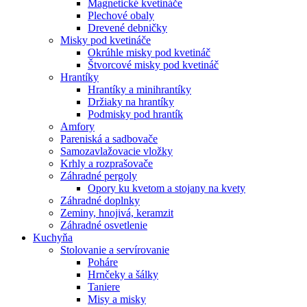
Magnetické kvetináče
Plechové obaly
Drevené debničky
Misky pod kvetináče
Okrúhle misky pod kvetináč
Štvorcové misky pod kvetináč
Hrantíky
Hrantíky a minihrantíky
Držiaky na hrantíky
Podmisky pod hrantík
Amfory
Pareniská a sadbovače
Samozavlažovacie vložky
Krhly a rozprašovače
Záhradné pergoly
Opory ku kvetom a stojany na kvety
Záhradné doplnky
Zeminy, hnojivá, keramzit
Záhradné osvetlenie
Kuchyňa
Stolovanie a servírovanie
Poháre
Hrnčeky a šálky
Taniere
Misy a misky