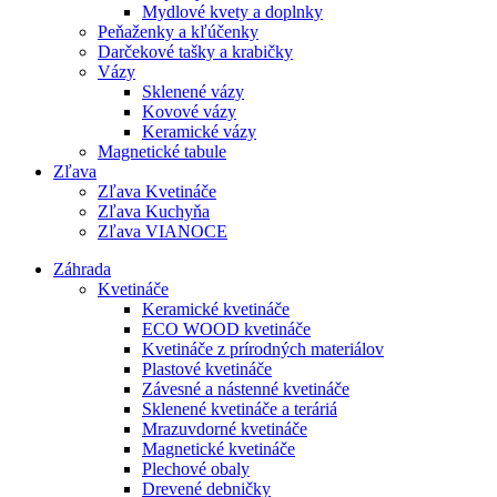
Mydlové kvety a doplnky
Peňaženky a kľúčenky
Darčekové tašky a krabičky
Vázy
Sklenené vázy
Kovové vázy
Keramické vázy
Magnetické tabule
Zľava
Zľava Kvetináče
Zľava Kuchyňa
Zľava VIANOCE
Záhrada
Kvetináče
Keramické kvetináče
ECO WOOD kvetináče
Kvetináče z prírodných materiálov
Plastové kvetináče
Závesné a nástenné kvetináče
Sklenené kvetináče a teráriá
Mrazuvdorné kvetináče
Magnetické kvetináče
Plechové obaly
Drevené debničky