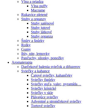
Vlna a priadza
Vlna puffy
Macrame
Rukavice pletené
Stuhy a organzy
Stuhy saténové
Stuhy jutové
Stuhy látkové
Stuhy organza
Šnúry a šnúrky
Rolky
Gumy
Ihly, nite, lemovky
Pančuchy, silonky, ponožky
Aromaterapia
Darčekové balenia sviečok a difuzerov
Sviečky a kahance
Čajové sviečky, kahančeky
Sviečky figúrky
Sviečky guľa, valec, pyramída…
Sviečky kónické
Sviečky v skle
Plávajúce sviečky
Adventné a stromčekové sviečky
Tortové sviečky