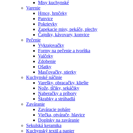
Misy kuchynské
Varenie
Hrnce, hrnčeky
Panvice
Pokrievky
Zapekacie misy, pekáče, plechy
Čajníky, kávovary, konvice
Pečenie
Vykrajovačky
Formy na pečenie a tvorítka
Valčeky
Zdobenie
Ošatky
Masľovačky, stierky
Kuchynské náčinie
Varešky, obracačky, kliešte
Nože, tĺčiky, sekáčiky
Naberačky a príbory
Škrabky a strúhadlá
Zaváranie
Zaváracie poháre
Viečka, otvárače, hlavice
Doplnky na zaváranie
Sekulská keramika
Kuchynský textil a papier