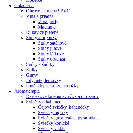
Koberce
Galantéria
Obrusy na metráž PVC
Vlna a priadza
Vlna puffy
Macrame
Rukavice pletené
Stuhy a organzy
Stuhy saténové
Stuhy jutové
Stuhy látkové
Stuhy organza
Šnúry a šnúrky
Rolky
Gumy
Ihly, nite, lemovky
Pančuchy, silonky, ponožky
Aromaterapia
Darčekové balenia sviečok a difuzerov
Sviečky a kahance
Čajové sviečky, kahančeky
Sviečky figúrky
Sviečky guľa, valec, pyramída…
Sviečky kónické
Sviečky v skle