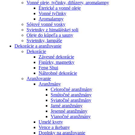
Vonné oleje, tyčinky, difúzery, aromalampy
Éterické a vonné oleje
Vonné tyčinky
Aromalampy
Sójové vonné vosky
Svietniky z himalájskej soli
Oleje do kúpeľa a sauny
Svietniky, lampáše
Dekorácie a aranžovanie
Dekorácie
Závesné dekorácie
Figúrky, magnetky
Feng Shui
Náhrobné dekorácie
Aranžovanie
Aranžmány
Celoročné aranžmány
Smútočné aranžmány
Sviatočné aranžmány
Jarné aranžmány
Jesenné aranžmány
Vianočné aranžmány
Umelé kvety
Vence a ikebany
Doplnky na aranžovanie