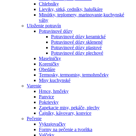
Chlebníky
Lieviky, sitká, cedníky, haluškáre
Minútky, teplomery, marinovanie,kuchynské
váhy
Uloženie potravín
Potravinové dózy
Potravinové dózy keramické
Potravinové dózy sklenené
Potravinové dózy plastové
Potravinové dózy plechové
Maselničky
Koreničky
Obedáre
Termosky, termomisy, termohrnčeky
Misy kuchynské
Varenie
Hrnce, hrnčeky
Panvice
Pokrievky
Zapekacie misy, pekáče, plechy
Čajníky, kávovary, konvice
Pečenie
Vykrajovačky
Formy na pečenie a tvorítka
Valčeky