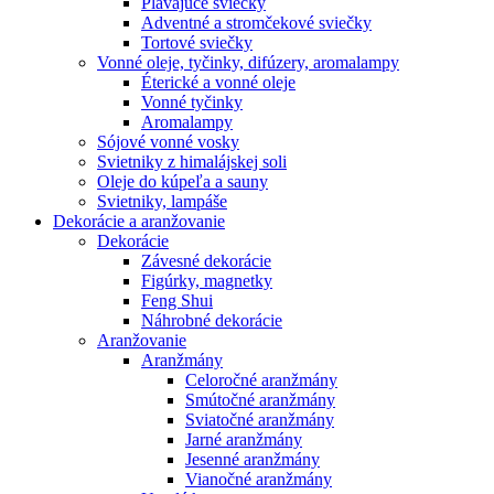
Plávajúce sviečky
Adventné a stromčekové sviečky
Tortové sviečky
Vonné oleje, tyčinky, difúzery, aromalampy
Éterické a vonné oleje
Vonné tyčinky
Aromalampy
Sójové vonné vosky
Svietniky z himalájskej soli
Oleje do kúpeľa a sauny
Svietniky, lampáše
Dekorácie a aranžovanie
Dekorácie
Závesné dekorácie
Figúrky, magnetky
Feng Shui
Náhrobné dekorácie
Aranžovanie
Aranžmány
Celoročné aranžmány
Smútočné aranžmány
Sviatočné aranžmány
Jarné aranžmány
Jesenné aranžmány
Vianočné aranžmány