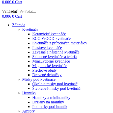
0,00
€
0
Cart
Vyhľadať
0,00
€
0
Cart
Záhrada
Kvetináče
Keramické kvetináče
ECO WOOD kvetináče
Kvetináče z prírodných materiálov
Plastové kvetináče
Závesné a nástenné kvetináče
Sklenené kvetináče a teráriá
Mrazuvdorné kvetináče
Magnetické kvetináče
Plechové obaly
Drevené debničky
Misky pod kvetináče
Okrúhle misky pod kvetináč
Štvorcové misky pod kvetináč
Hrantíky
Hrantíky a minihrantíky
Držiaky na hrantíky
Podmisky pod hrantík
Amfory