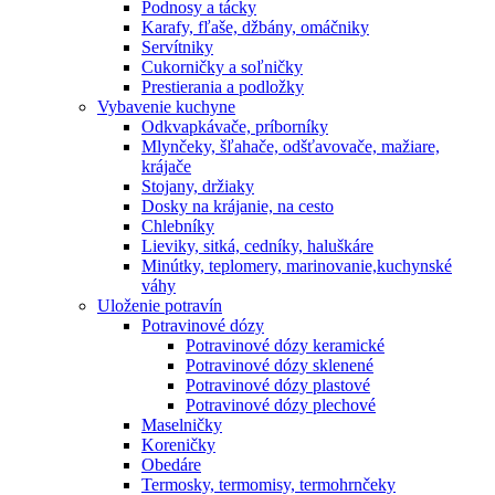
Podnosy a tácky
Karafy, fľaše, džbány, omáčniky
Servítniky
Cukorničky a soľničky
Prestierania a podložky
Vybavenie kuchyne
Odkvapkávače, príborníky
Mlynčeky, šľahače, odšťavovače, mažiare,
krájače
Stojany, držiaky
Dosky na krájanie, na cesto
Chlebníky
Lieviky, sitká, cedníky, haluškáre
Minútky, teplomery, marinovanie,kuchynské
váhy
Uloženie potravín
Potravinové dózy
Potravinové dózy keramické
Potravinové dózy sklenené
Potravinové dózy plastové
Potravinové dózy plechové
Maselničky
Koreničky
Obedáre
Termosky, termomisy, termohrnčeky