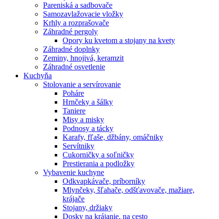
Pareniská a sadbovače
Samozavlažovacie vložky
Krhly a rozprašovače
Záhradné pergoly
Opory ku kvetom a stojany na kvety
Záhradné doplnky
Zeminy, hnojivá, keramzit
Záhradné osvetlenie
Kuchyňa
Stolovanie a servírovanie
Poháre
Hrnčeky a šálky
Taniere
Misy a misky
Podnosy a tácky
Karafy, fľaše, džbány, omáčniky
Servítniky
Cukorničky a soľničky
Prestierania a podložky
Vybavenie kuchyne
Odkvapkávače, príborníky
Mlynčeky, šľahače, odšťavovače, mažiare,
krájače
Stojany, držiaky
Dosky na krájanie, na cesto