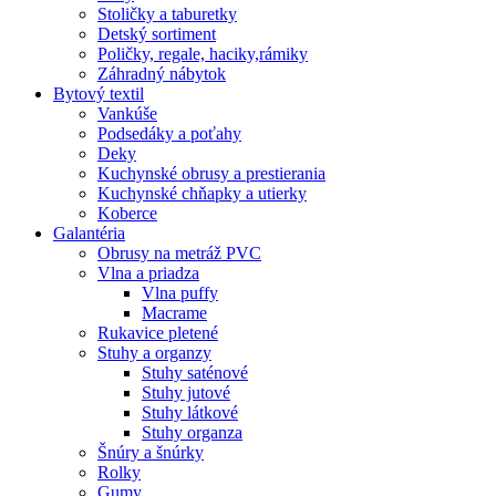
Stoličky a taburetky
Detský sortiment
Poličky, regale, haciky,rámiky
Záhradný nábytok
Bytový textil
Vankúše
Podsedáky a poťahy
Deky
Kuchynské obrusy a prestierania
Kuchynské chňapky a utierky
Koberce
Galantéria
Obrusy na metráž PVC
Vlna a priadza
Vlna puffy
Macrame
Rukavice pletené
Stuhy a organzy
Stuhy saténové
Stuhy jutové
Stuhy látkové
Stuhy organza
Šnúry a šnúrky
Rolky
Gumy