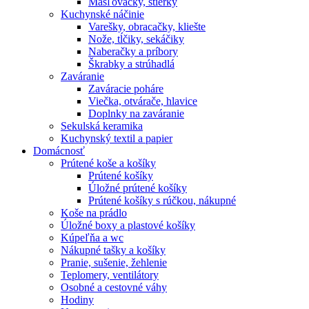
Masľovačky, stierky
Kuchynské náčinie
Varešky, obracačky, kliešte
Nože, tĺčiky, sekáčiky
Naberačky a príbory
Škrabky a strúhadlá
Zaváranie
Zaváracie poháre
Viečka, otvárače, hlavice
Doplnky na zaváranie
Sekulská keramika
Kuchynský textil a papier
Domácnosť
Prútené koše a košíky
Prútené košíky
Úložné prútené košíky
Prútené košíky s rúčkou, nákupné
Koše na prádlo
Úložné boxy a plastové košíky
Kúpeľňa a wc
Nákupné tašky a košíky
Pranie, sušenie, žehlenie
Teplomery, ventilátory
Osobné a cestovné váhy
Hodiny