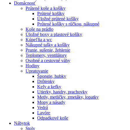
Domácnosť
Prútené koše a košíky
Prútené košíky
Úložné prútené košíky
Prútené košíky s rúčkou, nákupné
Koše na prádlo
Úložné boxy a plastové košíky
Kúpeľňa a wc
Nákupné tašky a košíky
Pranie, sušenie, žehlenie
Teplomery, ventilátory
Osobné a cestovné váhy
Hodiny
Upratovanie
Špongie, hubky
Drôtenky
Kefy a kefky
Utierky, handry, prachovky
Metly, metličky, zmetáky, lopatky
Mopy a násady
Vedrá
Lavóre
Odpadkové koše
Nábytok
Stoly