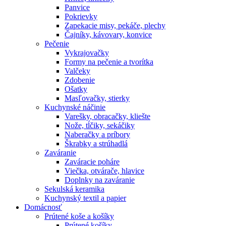
Panvice
Pokrievky
Zapekacie misy, pekáče, plechy
Čajníky, kávovary, konvice
Pečenie
Vykrajovačky
Formy na pečenie a tvorítka
Valčeky
Zdobenie
Ošatky
Masľovačky, stierky
Kuchynské náčinie
Varešky, obracačky, kliešte
Nože, tĺčiky, sekáčiky
Naberačky a príbory
Škrabky a strúhadlá
Zaváranie
Zaváracie poháre
Viečka, otvárače, hlavice
Doplnky na zaváranie
Sekulská keramika
Kuchynský textil a papier
Domácnosť
Prútené koše a košíky
Prútené košíky