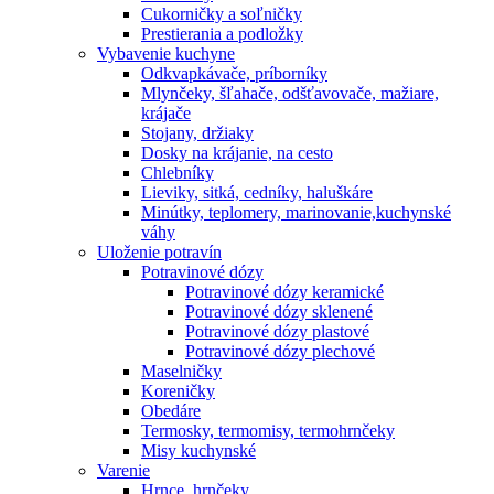
Cukorničky a soľničky
Prestierania a podložky
Vybavenie kuchyne
Odkvapkávače, príborníky
Mlynčeky, šľahače, odšťavovače, mažiare,
krájače
Stojany, držiaky
Dosky na krájanie, na cesto
Chlebníky
Lieviky, sitká, cedníky, haluškáre
Minútky, teplomery, marinovanie,kuchynské
váhy
Uloženie potravín
Potravinové dózy
Potravinové dózy keramické
Potravinové dózy sklenené
Potravinové dózy plastové
Potravinové dózy plechové
Maselničky
Koreničky
Obedáre
Termosky, termomisy, termohrnčeky
Misy kuchynské
Varenie
Hrnce, hrnčeky