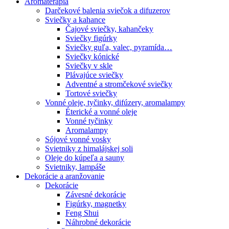
Aromaterapia
Darčekové balenia sviečok a difuzerov
Sviečky a kahance
Čajové sviečky, kahančeky
Sviečky figúrky
Sviečky guľa, valec, pyramída…
Sviečky kónické
Sviečky v skle
Plávajúce sviečky
Adventné a stromčekové sviečky
Tortové sviečky
Vonné oleje, tyčinky, difúzery, aromalampy
Éterické a vonné oleje
Vonné tyčinky
Aromalampy
Sójové vonné vosky
Svietniky z himalájskej soli
Oleje do kúpeľa a sauny
Svietniky, lampáše
Dekorácie a aranžovanie
Dekorácie
Závesné dekorácie
Figúrky, magnetky
Feng Shui
Náhrobné dekorácie