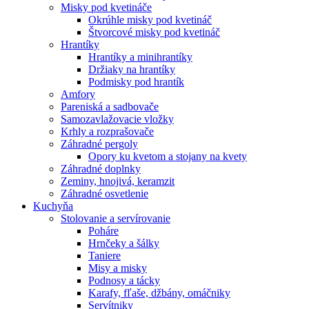
Misky pod kvetináče
Okrúhle misky pod kvetináč
Štvorcové misky pod kvetináč
Hrantíky
Hrantíky a minihrantíky
Držiaky na hrantíky
Podmisky pod hrantík
Amfory
Pareniská a sadbovače
Samozavlažovacie vložky
Krhly a rozprašovače
Záhradné pergoly
Opory ku kvetom a stojany na kvety
Záhradné doplnky
Zeminy, hnojivá, keramzit
Záhradné osvetlenie
Kuchyňa
Stolovanie a servírovanie
Poháre
Hrnčeky a šálky
Taniere
Misy a misky
Podnosy a tácky
Karafy, fľaše, džbány, omáčniky
Servítniky