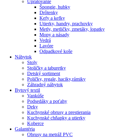
Upratovanie
Špongie, hubky
Drôtenky
Kefy a kefky
Utierky, handry, prachovky
Metly, metličky, zmetáky, lopatky
Mopy a násady
Vedrá
Lavóre
Odpadkové koše
Nábytok
Stoly
Stoličky a taburetky
Detský sortiment
Poličky, regale, haciky,rámiky
Záhradný nábytok
Bytový textil
Vankúše
Podsedáky a poťahy
Deky
Kuchynské obrusy a prestierania
Kuchynské chňapky a utierky
Koberce
Galantéria
Obrusy na metráž PVC