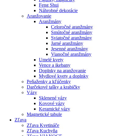
Feng Shui
Náhrobné dekorácie
Aranžovanie
Aranžmány
Celoročné aranžmány
Smútočné aranžmány
Sviatočné aranžmány
Jarné aranžmány
Jesenné aranžmány
Vianočné aranžmány
Umelé kvety
Vence a ikebany
Doplnky na aranžovanie
Mydlové kvety a doplnky
Peňaženky a kľúčenky
Darčekové tašky a krabičky
Vázy
Sklenené vázy
Kovové vázy
Keramické vázy
Magnetické tabule
Zľava
Zľava Kvetináče
Zľava Kuchyňa