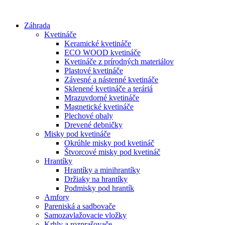
Preskočiť
na
Záhrada
obsah
Kvetináče
Keramické kvetináče
ECO WOOD kvetináče
Kvetináče z prírodných materiálov
Plastové kvetináče
Závesné a nástenné kvetináče
Sklenené kvetináče a teráriá
Mrazuvdorné kvetináče
Magnetické kvetináče
Plechové obaly
Drevené debničky
Misky pod kvetináče
Okrúhle misky pod kvetináč
Štvorcové misky pod kvetináč
Hrantíky
Hrantíky a minihrantíky
Držiaky na hrantíky
Podmisky pod hrantík
Amfory
Pareniská a sadbovače
Samozavlažovacie vložky
Krhly a rozprašovače