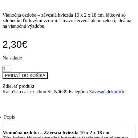
Vianočná ozdoba – závesná hviezda 10 x 2 x 18 cm, látková so
zdobením ľudovými vzormi. Tmavo červená alebo zelená, ideálna
na vianočnú výzdobu.
2,30
€
Na sklade
množstvo
Vianočná
PRIDAŤ DO KOŠÍKA
hviezda
látková
Zdieľať produkt
Kat. číslo
cat_nr_chomSUN0639
Kategória
Závesné dekorácie
Popis
Vianočná ozdoba – Závesná hviezda 10 x 2 x 18 cm