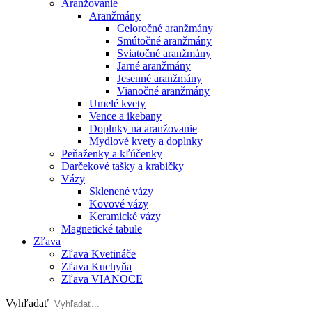
Aranžovanie
Aranžmány
Celoročné aranžmány
Smútočné aranžmány
Sviatočné aranžmány
Jarné aranžmány
Jesenné aranžmány
Vianočné aranžmány
Umelé kvety
Vence a ikebany
Doplnky na aranžovanie
Mydlové kvety a doplnky
Peňaženky a kľúčenky
Darčekové tašky a krabičky
Vázy
Sklenené vázy
Kovové vázy
Keramické vázy
Magnetické tabule
Zľava
Zľava Kvetináče
Zľava Kuchyňa
Zľava VIANOCE
Vyhľadať