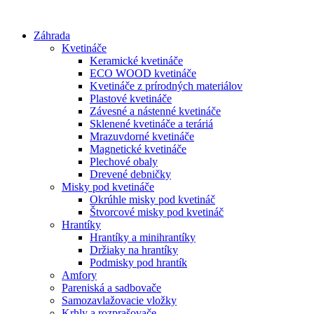
Preskočiť
na
Záhrada
obsah
Kvetináče
Keramické kvetináče
ECO WOOD kvetináče
Kvetináče z prírodných materiálov
Plastové kvetináče
Závesné a nástenné kvetináče
Sklenené kvetináče a teráriá
Mrazuvdorné kvetináče
Magnetické kvetináče
Plechové obaly
Drevené debničky
Misky pod kvetináče
Okrúhle misky pod kvetináč
Štvorcové misky pod kvetináč
Hrantíky
Hrantíky a minihrantíky
Držiaky na hrantíky
Podmisky pod hrantík
Amfory
Pareniská a sadbovače
Samozavlažovacie vložky
Krhly a rozprašovače