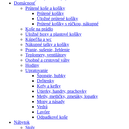
Domácnosť
Prútené koše a košíky
Prútené košíky
Úložné prútené košíky
Prútené košíky s rúčkou, nákupné
Koše na prádlo
Úložné boxy a plastové košíky
Kúpeľňa a wc
Nákupné tašky a košíky
Pranie, sušenie, žehlenie
Teplomery, ventilátory
Osobné a cestovné váhy
Hodiny
Upratovanie
Špongie, hubky
Drôtenky
Kefy a kefky
Utierky, handry, prachovky
Metly, metličky, zmetáky, lopatky
Mopy a násady
Vedrá
Lavóre
Odpadkové koše
Nábytok
Stoly