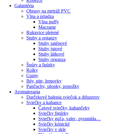
Koberce
Galantéria
Obrusy na metráž PVC
Vlna a priadza
Vlna puffy
Macrame
Rukavice pletené
Stuhy a organzy
Stuhy saténové
Stuhy jutové
Stuhy látkové
Stuhy organza
Šnúry a šnúrky
Rolky
Gumy
Ihly, nite, lemovky
Pančuchy, silonky, ponožky
Aromaterapia
Darčekové balenia sviečok a difuzerov
Sviečky a kahance
Čajové sviečky, kahančeky
Sviečky figúrky
Sviečky guľa, valec, pyramída…
Sviečky kónické
Sviečky v skle