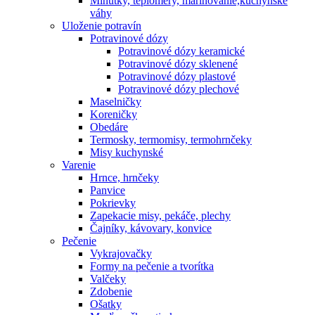
Minútky, teplomery, marinovanie,kuchynské
váhy
Uloženie potravín
Potravinové dózy
Potravinové dózy keramické
Potravinové dózy sklenené
Potravinové dózy plastové
Potravinové dózy plechové
Maselničky
Koreničky
Obedáre
Termosky, termomisy, termohrnčeky
Misy kuchynské
Varenie
Hrnce, hrnčeky
Panvice
Pokrievky
Zapekacie misy, pekáče, plechy
Čajníky, kávovary, konvice
Pečenie
Vykrajovačky
Formy na pečenie a tvorítka
Valčeky
Zdobenie
Ošatky