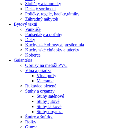
Stoličky a taburetky
Detský sortiment
Poličky, regale, haciky,rámiky
Záhradný nábytok
Bytový textil
Vankúše
Podsedáky a poťahy
Deky
Kuchynské obrusy a prestierania
Kuchynské chňapky a utierky
Koberce
Galantéria
Obrusy na metráž PVC
Vlna a priadza
Vlna puffy
Macrame
Rukavice pletené
Stuhy a organzy
Stuhy saténové
Stuhy jutové
Stuhy látkové
Stuhy organza
Šnúry a šnúrky
Rolky
Gumy