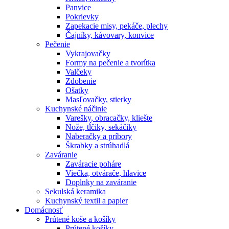
Panvice
Pokrievky
Zapekacie misy, pekáče, plechy
Čajníky, kávovary, konvice
Pečenie
Vykrajovačky
Formy na pečenie a tvorítka
Valčeky
Zdobenie
Ošatky
Masľovačky, stierky
Kuchynské náčinie
Varešky, obracačky, kliešte
Nože, tĺčiky, sekáčiky
Naberačky a príbory
Škrabky a strúhadlá
Zaváranie
Zaváracie poháre
Viečka, otvárače, hlavice
Doplnky na zaváranie
Sekulská keramika
Kuchynský textil a papier
Domácnosť
Prútené koše a košíky
Prútené košíky