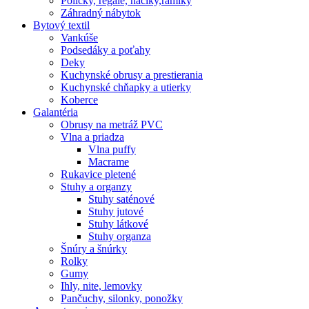
Poličky, regale, haciky,rámiky
Záhradný nábytok
Bytový textil
Vankúše
Podsedáky a poťahy
Deky
Kuchynské obrusy a prestierania
Kuchynské chňapky a utierky
Koberce
Galantéria
Obrusy na metráž PVC
Vlna a priadza
Vlna puffy
Macrame
Rukavice pletené
Stuhy a organzy
Stuhy saténové
Stuhy jutové
Stuhy látkové
Stuhy organza
Šnúry a šnúrky
Rolky
Gumy
Ihly, nite, lemovky
Pančuchy, silonky, ponožky