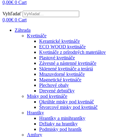
0,00
€
0
Cart
Vyhľadať
0,00
€
0
Cart
Záhrada
Kvetináče
Keramické kvetináče
ECO WOOD kvetináče
Kvetináče z prírodných materiálov
Plastové kvetináče
Závesné a nástenné kvetináče
Sklenené kvetináče a teráriá
Mrazuvdorné kvetináče
Magnetické kvetináče
Plechové obaly
Drevené debničky
Misky pod kvetináče
Okrúhle misky pod kvetináč
Štvorcové misky pod kvetináč
Hrantíky
Hrantíky a minihrantíky
Držiaky na hrantíky
Podmisky pod hrantík
Amfory