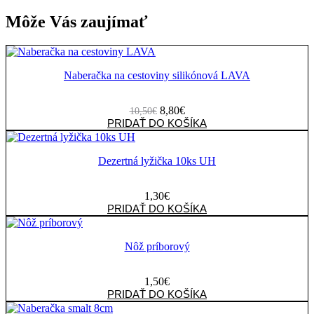
Môže Vás zaujímať
Naberačka na cestoviny silikónová LAVA
Pôvodná
Aktuálna
8,80
€
10,50
€
množstvo
cena
cena
PRIDAŤ DO KOŠÍKA
Naberačka
bola:
je:
na
10,50€.
8,80€.
cestoviny
Dezertná lyžička 10ks UH
silikónová
LAVA
1,30
€
množstvo
PRIDAŤ DO KOŠÍKA
Dezertná
lyžička
10ks
Nôž príborový
UH
1,50
€
množstvo
PRIDAŤ DO KOŠÍKA
Nôž