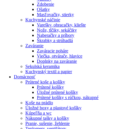
Zdobenie
Ošatky
Masľovačky, stierky
Kuchynské náčinie
Varešky, obracačky, kliešte
Nože, tĺčiky, sekáčiky
Naberačky a príbory
Škrabky a strúhadlá
Zaváranie
Zaváracie poháre
Viečka, otvárače, hlavice
Doplnky na zaváranie
Sekulská keramika
Kuchynský textil a papier
Domácnosť
Prútené koše a košíky
Prútené košíky
Úložné prútené košíky
Prútené košíky s rúčkou, nákupné
Koše na prádlo
Úložné boxy a plastové košíky
Kúpeľňa a wc
Nákupné tašky a košíky
Pranie, sušenie, žehlenie
Teplomery, ventilátory