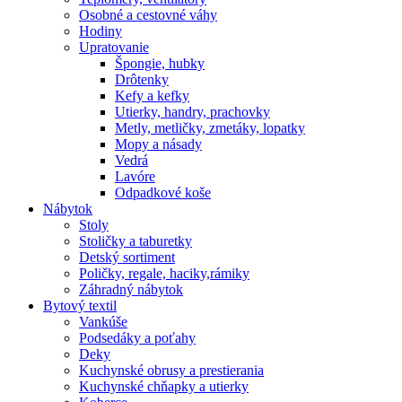
Osobné a cestovné váhy
Hodiny
Upratovanie
Špongie, hubky
Drôtenky
Kefy a kefky
Utierky, handry, prachovky
Metly, metličky, zmetáky, lopatky
Mopy a násady
Vedrá
Lavóre
Odpadkové koše
Nábytok
Stoly
Stoličky a taburetky
Detský sortiment
Poličky, regale, haciky,rámiky
Záhradný nábytok
Bytový textil
Vankúše
Podsedáky a poťahy
Deky
Kuchynské obrusy a prestierania
Kuchynské chňapky a utierky