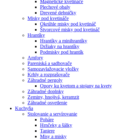
Magnetické kvetináče
Plechové obaly
Drevené debničky
Misky pod kvetináče
Okrúhle misky pod kvetináč
Štvorcové misky pod kvetináč
Hrantíky
Hrantíky a minihrantíky
Držiaky na hrantíky
Podmisky pod hrantík
Amfory
Pareniská a sadbovače
Samozavlažovacie vložky
Krhly a rozprašovače
Záhradné pergoly
Opory ku kvetom a stojany na kvety
Záhradné doplnky
Zeminy, hnojivá, keramzit
Záhradné osvetlenie
Kuchyňa
Stolovanie a servírovanie
Poháre
Hrnčeky a šálky
Taniere
Misy a misky