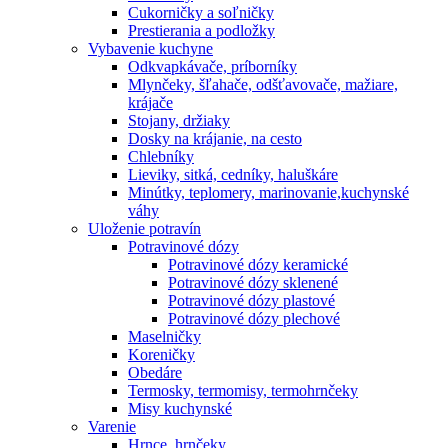
Cukorničky a soľničky
Prestierania a podložky
Vybavenie kuchyne
Odkvapkávače, príborníky
Mlynčeky, šľahače, odšťavovače, mažiare,
krájače
Stojany, držiaky
Dosky na krájanie, na cesto
Chlebníky
Lieviky, sitká, cedníky, haluškáre
Minútky, teplomery, marinovanie,kuchynské
váhy
Uloženie potravín
Potravinové dózy
Potravinové dózy keramické
Potravinové dózy sklenené
Potravinové dózy plastové
Potravinové dózy plechové
Maselničky
Koreničky
Obedáre
Termosky, termomisy, termohrnčeky
Misy kuchynské
Varenie
Hrnce, hrnčeky