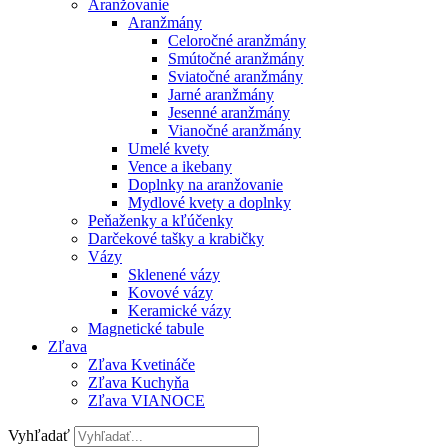
Aranžovanie
Aranžmány
Celoročné aranžmány
Smútočné aranžmány
Sviatočné aranžmány
Jarné aranžmány
Jesenné aranžmány
Vianočné aranžmány
Umelé kvety
Vence a ikebany
Doplnky na aranžovanie
Mydlové kvety a doplnky
Peňaženky a kľúčenky
Darčekové tašky a krabičky
Vázy
Sklenené vázy
Kovové vázy
Keramické vázy
Magnetické tabule
Zľava
Zľava Kvetináče
Zľava Kuchyňa
Zľava VIANOCE
Vyhľadať