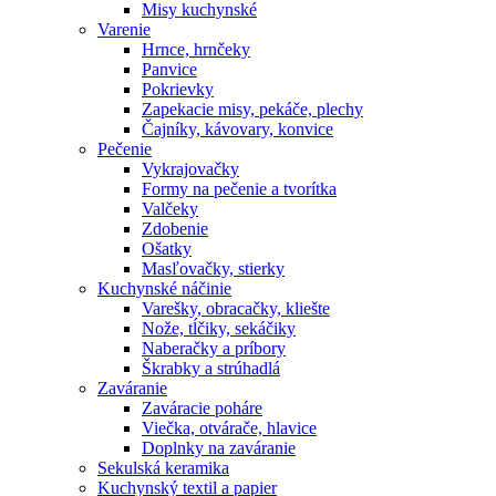
Misy kuchynské
Varenie
Hrnce, hrnčeky
Panvice
Pokrievky
Zapekacie misy, pekáče, plechy
Čajníky, kávovary, konvice
Pečenie
Vykrajovačky
Formy na pečenie a tvorítka
Valčeky
Zdobenie
Ošatky
Masľovačky, stierky
Kuchynské náčinie
Varešky, obracačky, kliešte
Nože, tĺčiky, sekáčiky
Naberačky a príbory
Škrabky a strúhadlá
Zaváranie
Zaváracie poháre
Viečka, otvárače, hlavice
Doplnky na zaváranie
Sekulská keramika
Kuchynský textil a papier