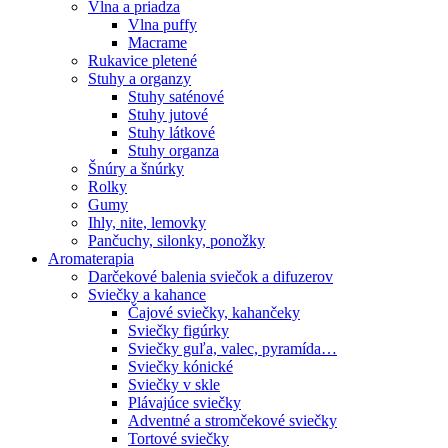
Vlna a priadza
Vlna puffy
Macrame
Rukavice pletené
Stuhy a organzy
Stuhy saténové
Stuhy jutové
Stuhy látkové
Stuhy organza
Šnúry a šnúrky
Rolky
Gumy
Ihly, nite, lemovky
Pančuchy, silonky, ponožky
Aromaterapia
Darčekové balenia sviečok a difuzerov
Sviečky a kahance
Čajové sviečky, kahančeky
Sviečky figúrky
Sviečky guľa, valec, pyramída…
Sviečky kónické
Sviečky v skle
Plávajúce sviečky
Adventné a stromčekové sviečky
Tortové sviečky