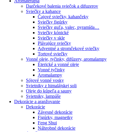
Aromaterapia
Darčekové balenia sviečok a difuzerov
Sviečky a kahance
Čajové sviečky, kahančeky
Sviečky figúrky
Sviečky guľa, valec, pyramída…
Sviečky kónické
Sviečky v skle
Plávajúce sviečky
Adventné a stromčekové sviečky
Tortové sviečky
Vonné oleje, tyčinky, difúzery, aromalampy
Éterické a vonné oleje
Vonné tyčinky
Aromalampy
Sójové vonné vosky
Svietniky z himalájskej soli
Oleje do kúpeľa a sauny
Svietniky, lampáše
Dekorácie a aranžovanie
Dekorácie
Závesné dekorácie
Figúrky, magnetky
Feng Shui
Náhrobné dekorácie