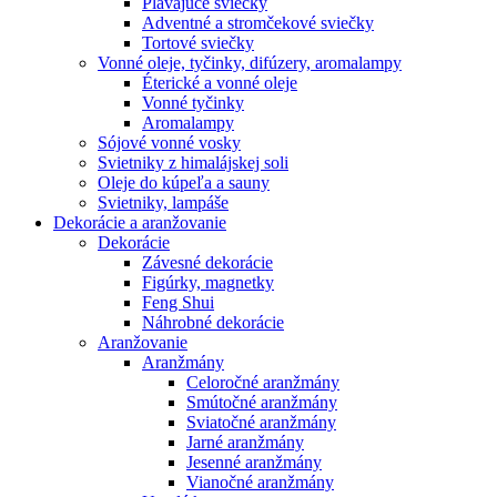
Plávajúce sviečky
Adventné a stromčekové sviečky
Tortové sviečky
Vonné oleje, tyčinky, difúzery, aromalampy
Éterické a vonné oleje
Vonné tyčinky
Aromalampy
Sójové vonné vosky
Svietniky z himalájskej soli
Oleje do kúpeľa a sauny
Svietniky, lampáše
Dekorácie a aranžovanie
Dekorácie
Závesné dekorácie
Figúrky, magnetky
Feng Shui
Náhrobné dekorácie
Aranžovanie
Aranžmány
Celoročné aranžmány
Smútočné aranžmány
Sviatočné aranžmány
Jarné aranžmány
Jesenné aranžmány
Vianočné aranžmány