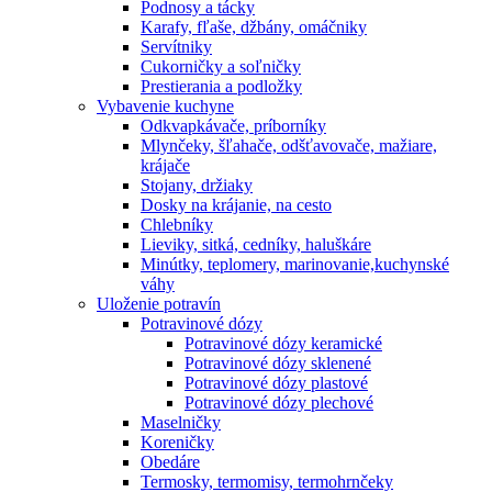
Podnosy a tácky
Karafy, fľaše, džbány, omáčniky
Servítniky
Cukorničky a soľničky
Prestierania a podložky
Vybavenie kuchyne
Odkvapkávače, príborníky
Mlynčeky, šľahače, odšťavovače, mažiare,
krájače
Stojany, držiaky
Dosky na krájanie, na cesto
Chlebníky
Lieviky, sitká, cedníky, haluškáre
Minútky, teplomery, marinovanie,kuchynské
váhy
Uloženie potravín
Potravinové dózy
Potravinové dózy keramické
Potravinové dózy sklenené
Potravinové dózy plastové
Potravinové dózy plechové
Maselničky
Koreničky
Obedáre
Termosky, termomisy, termohrnčeky