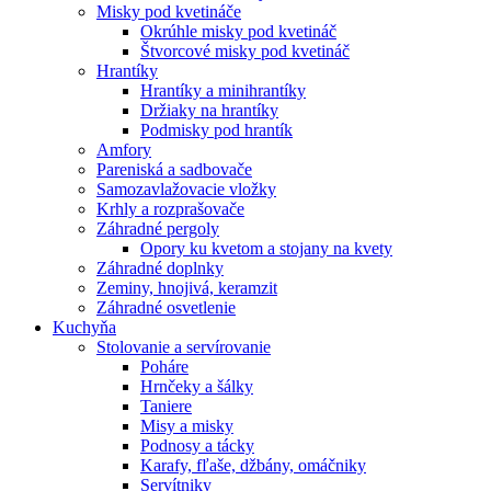
Misky pod kvetináče
Okrúhle misky pod kvetináč
Štvorcové misky pod kvetináč
Hrantíky
Hrantíky a minihrantíky
Držiaky na hrantíky
Podmisky pod hrantík
Amfory
Pareniská a sadbovače
Samozavlažovacie vložky
Krhly a rozprašovače
Záhradné pergoly
Opory ku kvetom a stojany na kvety
Záhradné doplnky
Zeminy, hnojivá, keramzit
Záhradné osvetlenie
Kuchyňa
Stolovanie a servírovanie
Poháre
Hrnčeky a šálky
Taniere
Misy a misky
Podnosy a tácky
Karafy, fľaše, džbány, omáčniky
Servítniky