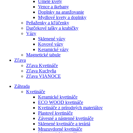
Umelé kvety
Vence a ikebany
Doplnky na aranžovanie
Mydlové kvety a doplnky
Peňaženky a kľúčenky
Darčekové tašky a krabičky
Vázy
Sklenené vázy
Kovové vázy
Keramické vázy
Magnetické tabule
Zľava
Zľava Kvetináče
Zľava Kuchyňa
Zľava VIANOCE
Záhrada
Kvetináče
Keramické kvetináče
ECO WOOD kvetináče
Kvetináče z prírodných materiálov
Plastové kvetináče
Závesné a nástenné kvetináče
Sklenené kvetináče a teráriá
Mrazuvdorné kvetináče