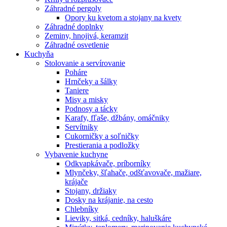
Záhradné pergoly
Opory ku kvetom a stojany na kvety
Záhradné doplnky
Zeminy, hnojivá, keramzit
Záhradné osvetlenie
Kuchyňa
Stolovanie a servírovanie
Poháre
Hrnčeky a šálky
Taniere
Misy a misky
Podnosy a tácky
Karafy, fľaše, džbány, omáčniky
Servítniky
Cukorničky a soľničky
Prestierania a podložky
Vybavenie kuchyne
Odkvapkávače, príborníky
Mlynčeky, šľahače, odšťavovače, mažiare,
krájače
Stojany, držiaky
Dosky na krájanie, na cesto
Chlebníky
Lieviky, sitká, cedníky, haluškáre