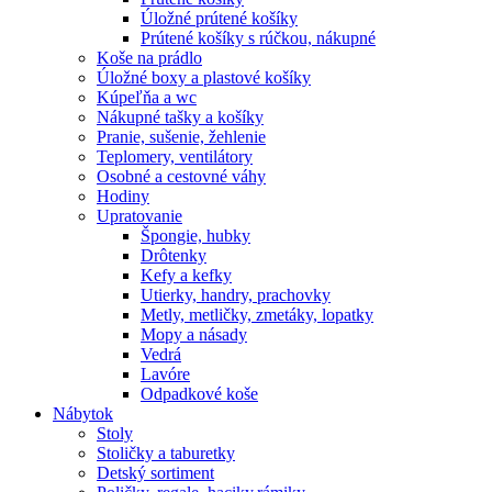
Úložné prútené košíky
Prútené košíky s rúčkou, nákupné
Koše na prádlo
Úložné boxy a plastové košíky
Kúpeľňa a wc
Nákupné tašky a košíky
Pranie, sušenie, žehlenie
Teplomery, ventilátory
Osobné a cestovné váhy
Hodiny
Upratovanie
Špongie, hubky
Drôtenky
Kefy a kefky
Utierky, handry, prachovky
Metly, metličky, zmetáky, lopatky
Mopy a násady
Vedrá
Lavóre
Odpadkové koše
Nábytok
Stoly
Stoličky a taburetky
Detský sortiment