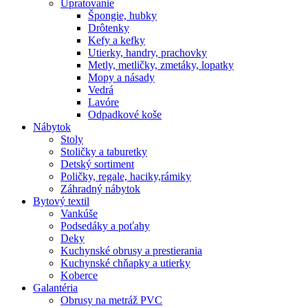
Upratovanie
Špongie, hubky
Drôtenky
Kefy a kefky
Utierky, handry, prachovky
Metly, metličky, zmetáky, lopatky
Mopy a násady
Vedrá
Lavóre
Odpadkové koše
Nábytok
Stoly
Stoličky a taburetky
Detský sortiment
Poličky, regale, haciky,rámiky
Záhradný nábytok
Bytový textil
Vankúše
Podsedáky a poťahy
Deky
Kuchynské obrusy a prestierania
Kuchynské chňapky a utierky
Koberce
Galantéria
Obrusy na metráž PVC