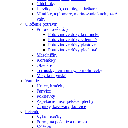
Chlebníky
Lieviky, sitká, cedníky, haluškáre
Minútky, teplomery, marinovanie,kuchynské
váhy
Uloženie potravín
Potravinové dózy
Potravinové dózy keramické
Potravinové dózy sklenené
Potravinové dózy plastové
Potravinové dózy plechové
Maselničky
Koreničky
Obedáre
Termosky, termomisy, termohrnčeky
Misy kuchynské
Varenie
Hrnce, hrnčeky
Panvice
Pokrievky
Zapekacie misy, pekáče, plechy
Čajníky, kávovary, konvice
Pečenie
Vykrajovačky
Formy na pečenie a tvorítka
Valčeky