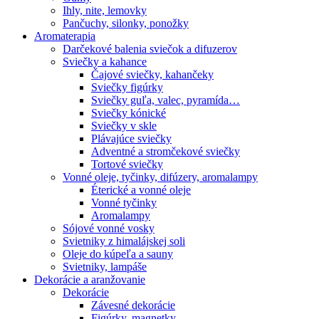
Ihly, nite, lemovky
Pančuchy, silonky, ponožky
Aromaterapia
Darčekové balenia sviečok a difuzerov
Sviečky a kahance
Čajové sviečky, kahančeky
Sviečky figúrky
Sviečky guľa, valec, pyramída…
Sviečky kónické
Sviečky v skle
Plávajúce sviečky
Adventné a stromčekové sviečky
Tortové sviečky
Vonné oleje, tyčinky, difúzery, aromalampy
Éterické a vonné oleje
Vonné tyčinky
Aromalampy
Sójové vonné vosky
Svietniky z himalájskej soli
Oleje do kúpeľa a sauny
Svietniky, lampáše
Dekorácie a aranžovanie
Dekorácie
Závesné dekorácie
Figúrky, magnetky