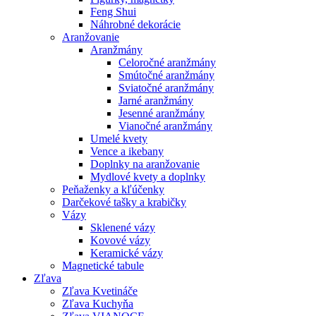
Feng Shui
Náhrobné dekorácie
Aranžovanie
Aranžmány
Celoročné aranžmány
Smútočné aranžmány
Sviatočné aranžmány
Jarné aranžmány
Jesenné aranžmány
Vianočné aranžmány
Umelé kvety
Vence a ikebany
Doplnky na aranžovanie
Mydlové kvety a doplnky
Peňaženky a kľúčenky
Darčekové tašky a krabičky
Vázy
Sklenené vázy
Kovové vázy
Keramické vázy
Magnetické tabule
Zľava
Zľava Kvetináče
Zľava Kuchyňa