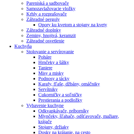
Pareniská a sadbovače
Samozavlažovacie vložky
Krhly a rozprašovače
Záhradné pergoly
Opory ku kvetom a stojany na kvety
Záhradné doplnky
Zeminy, hnojivá, keramzit
Záhradné osvetlenie
Kuchyňa
Stolovanie a servírovanie
Poháre
Hrnčeky a šálky
Taniere
Misy a misky
Podnosy a tácky
Karafy, fľaše, džbány, omáčniky
Servítniky
Cukorničky a soľničky
Prestierania a podložky
Vybavenie kuchyne
Odkvapkávače, príborníky
Mlynčeky, šľahače, odšťavovače, mažiare,
krájače
Stojany, držiaky
Dosky na krájanie, na cesto