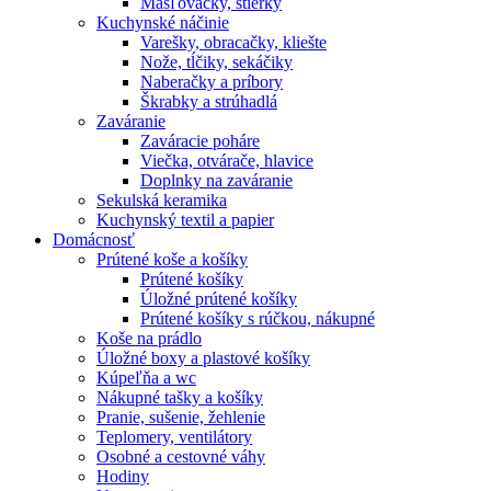
Masľovačky, stierky
Kuchynské náčinie
Varešky, obracačky, kliešte
Nože, tĺčiky, sekáčiky
Naberačky a príbory
Škrabky a strúhadlá
Zaváranie
Zaváracie poháre
Viečka, otvárače, hlavice
Doplnky na zaváranie
Sekulská keramika
Kuchynský textil a papier
Domácnosť
Prútené koše a košíky
Prútené košíky
Úložné prútené košíky
Prútené košíky s rúčkou, nákupné
Koše na prádlo
Úložné boxy a plastové košíky
Kúpeľňa a wc
Nákupné tašky a košíky
Pranie, sušenie, žehlenie
Teplomery, ventilátory
Osobné a cestovné váhy
Hodiny