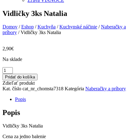
Zľava VIANOCE
Vidličky 3ks Natalia
Domov
/
Eshop
/
Kuchyňa
/
Kuchynské náčinie
/
Naberačky a
príbory
/ Vidličky 3ks Natalia
2,90
€
Na sklade
množstvo
Vidličky
Pridať do košíka
3ks
Zdieľať produkt
Natalia
Kat. číslo
cat_nr_chomsta7318
Kategória
Naberačky a príbory
Popis
Popis
Vidličky 3ks Natalia
Cena za jedno balenie