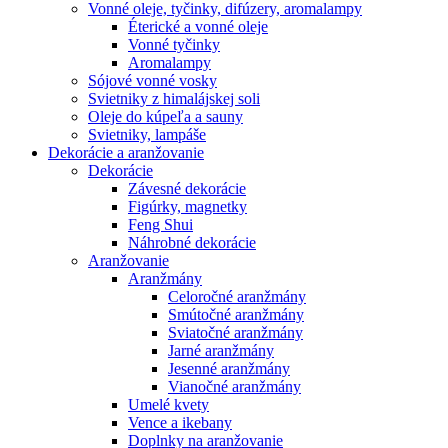
Vonné oleje, tyčinky, difúzery, aromalampy
Éterické a vonné oleje
Vonné tyčinky
Aromalampy
Sójové vonné vosky
Svietniky z himalájskej soli
Oleje do kúpeľa a sauny
Svietniky, lampáše
Dekorácie a aranžovanie
Dekorácie
Závesné dekorácie
Figúrky, magnetky
Feng Shui
Náhrobné dekorácie
Aranžovanie
Aranžmány
Celoročné aranžmány
Smútočné aranžmány
Sviatočné aranžmány
Jarné aranžmány
Jesenné aranžmány
Vianočné aranžmány
Umelé kvety
Vence a ikebany
Doplnky na aranžovanie