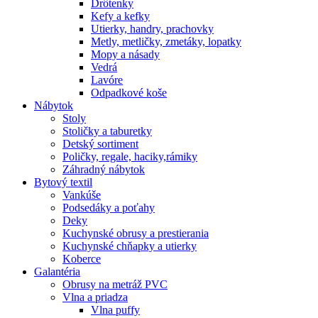
Drôtenky
Kefy a kefky
Utierky, handry, prachovky
Metly, metličky, zmetáky, lopatky
Mopy a násady
Vedrá
Lavóre
Odpadkové koše
Nábytok
Stoly
Stoličky a taburetky
Detský sortiment
Poličky, regale, haciky,rámiky
Záhradný nábytok
Bytový textil
Vankúše
Podsedáky a poťahy
Deky
Kuchynské obrusy a prestierania
Kuchynské chňapky a utierky
Koberce
Galantéria
Obrusy na metráž PVC
Vlna a priadza
Vlna puffy