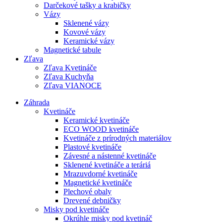
Darčekové tašky a krabičky
Vázy
Sklenené vázy
Kovové vázy
Keramické vázy
Magnetické tabule
Zľava
Zľava Kvetináče
Zľava Kuchyňa
Zľava VIANOCE
Záhrada
Kvetináče
Keramické kvetináče
ECO WOOD kvetináče
Kvetináče z prírodných materiálov
Plastové kvetináče
Závesné a nástenné kvetináče
Sklenené kvetináče a teráriá
Mrazuvdorné kvetináče
Magnetické kvetináče
Plechové obaly
Drevené debničky
Misky pod kvetináče
Okrúhle misky pod kvetináč