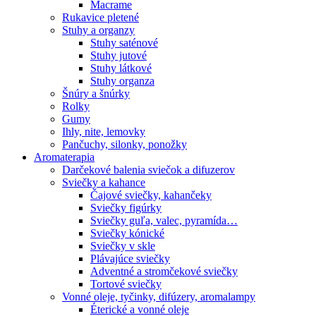
Macrame
Rukavice pletené
Stuhy a organzy
Stuhy saténové
Stuhy jutové
Stuhy látkové
Stuhy organza
Šnúry a šnúrky
Rolky
Gumy
Ihly, nite, lemovky
Pančuchy, silonky, ponožky
Aromaterapia
Darčekové balenia sviečok a difuzerov
Sviečky a kahance
Čajové sviečky, kahančeky
Sviečky figúrky
Sviečky guľa, valec, pyramída…
Sviečky kónické
Sviečky v skle
Plávajúce sviečky
Adventné a stromčekové sviečky
Tortové sviečky
Vonné oleje, tyčinky, difúzery, aromalampy
Éterické a vonné oleje