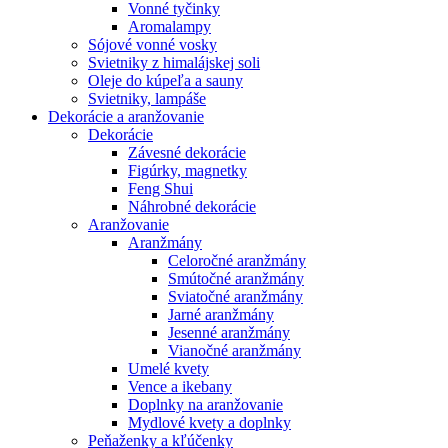
Vonné tyčinky
Aromalampy
Sójové vonné vosky
Svietniky z himalájskej soli
Oleje do kúpeľa a sauny
Svietniky, lampáše
Dekorácie a aranžovanie
Dekorácie
Závesné dekorácie
Figúrky, magnetky
Feng Shui
Náhrobné dekorácie
Aranžovanie
Aranžmány
Celoročné aranžmány
Smútočné aranžmány
Sviatočné aranžmány
Jarné aranžmány
Jesenné aranžmány
Vianočné aranžmány
Umelé kvety
Vence a ikebany
Doplnky na aranžovanie
Mydlové kvety a doplnky
Peňaženky a kľúčenky