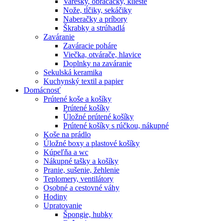
Varešky, obracačky, kliešte
Nože, tĺčiky, sekáčiky
Naberačky a príbory
Škrabky a strúhadlá
Zaváranie
Zaváracie poháre
Viečka, otvárače, hlavice
Doplnky na zaváranie
Sekulská keramika
Kuchynský textil a papier
Domácnosť
Prútené koše a košíky
Prútené košíky
Úložné prútené košíky
Prútené košíky s rúčkou, nákupné
Koše na prádlo
Úložné boxy a plastové košíky
Kúpeľňa a wc
Nákupné tašky a košíky
Pranie, sušenie, žehlenie
Teplomery, ventilátory
Osobné a cestovné váhy
Hodiny
Upratovanie
Špongie, hubky