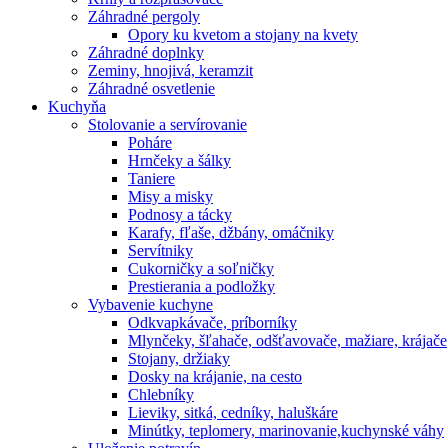
Záhradné pergoly
Opory ku kvetom a stojany na kvety
Záhradné doplnky
Zeminy, hnojivá, keramzit
Záhradné osvetlenie
Kuchyňa
Stolovanie a servírovanie
Poháre
Hrnčeky a šálky
Taniere
Misy a misky
Podnosy a tácky
Karafy, fľaše, džbány, omáčniky
Servítniky
Cukorničky a soľničky
Prestierania a podložky
Vybavenie kuchyne
Odkvapkávače, príborníky
Mlynčeky, šľahače, odšťavovače, mažiare, krájače
Stojany, držiaky
Dosky na krájanie, na cesto
Chlebníky
Lieviky, sitká, cedníky, haluškáre
Minútky, teplomery, marinovanie,kuchynské váhy