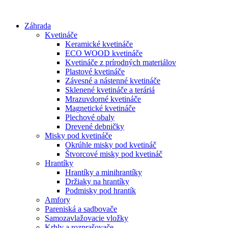
Preskočiť
na
Záhrada
obsah
Kvetináče
Keramické kvetináče
ECO WOOD kvetináče
Kvetináče z prírodných materiálov
Plastové kvetináče
Závesné a nástenné kvetináče
Sklenené kvetináče a teráriá
Mrazuvdorné kvetináče
Magnetické kvetináče
Plechové obaly
Drevené debničky
Misky pod kvetináče
Okrúhle misky pod kvetináč
Štvorcové misky pod kvetináč
Hrantíky
Hrantíky a minihrantíky
Držiaky na hrantíky
Podmisky pod hrantík
Amfory
Pareniská a sadbovače
Samozavlažovacie vložky
Krhly a rozprašovače