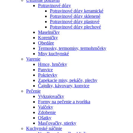
Uloženie potravín
Potravinové dózy
Potravinové dózy keramické
Potravinové dózy sklenené
Potravinové dózy plastové
Potravinové dózy plechové
Maselničky
Koreničky
Obedáre
Termosky, termomisy, termohrnčeky
Misy kuchynské
Varenie
Hrnce, hrnčeky
Panvice
Pokrievky
Zapekacie misy, pekáče, plechy
Čajníky, kávovary, konvice
Pečenie
Vykrajovačky
Formy na pečenie a tvorítka
Valčeky
Zdobenie
Ošatky
Masľovačky, stierky
Kuchynské náčinie