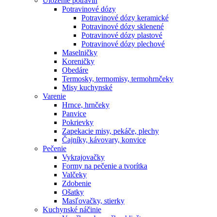
Uloženie potravín
Potravinové dózy
Potravinové dózy keramické
Potravinové dózy sklenené
Potravinové dózy plastové
Potravinové dózy plechové
Maselničky
Koreničky
Obedáre
Termosky, termomisy, termohrnčeky
Misy kuchynské
Varenie
Hrnce, hrnčeky
Panvice
Pokrievky
Zapekacie misy, pekáče, plechy
Čajníky, kávovary, konvice
Pečenie
Vykrajovačky
Formy na pečenie a tvorítka
Valčeky
Zdobenie
Ošatky
Masľovačky, stierky
Kuchynské náčinie