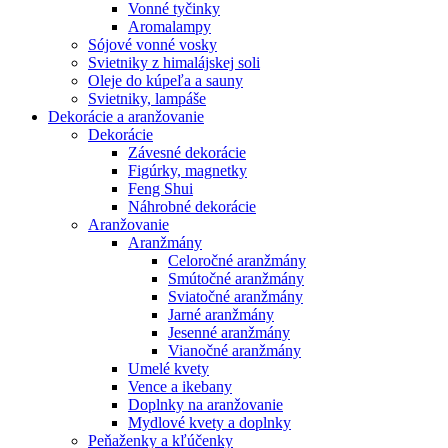
Vonné tyčinky
Aromalampy
Sójové vonné vosky
Svietniky z himalájskej soli
Oleje do kúpeľa a sauny
Svietniky, lampáše
Dekorácie a aranžovanie
Dekorácie
Závesné dekorácie
Figúrky, magnetky
Feng Shui
Náhrobné dekorácie
Aranžovanie
Aranžmány
Celoročné aranžmány
Smútočné aranžmány
Sviatočné aranžmány
Jarné aranžmány
Jesenné aranžmány
Vianočné aranžmány
Umelé kvety
Vence a ikebany
Doplnky na aranžovanie
Mydlové kvety a doplnky
Peňaženky a kľúčenky