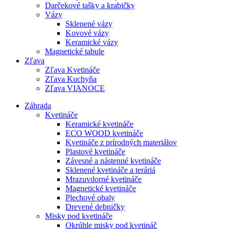
Darčekové tašky a krabičky
Vázy
Sklenené vázy
Kovové vázy
Keramické vázy
Magnetické tabule
Zľava
Zľava Kvetináče
Zľava Kuchyňa
Zľava VIANOCE
Záhrada
Kvetináče
Keramické kvetináče
ECO WOOD kvetináče
Kvetináče z prírodných materiálov
Plastové kvetináče
Závesné a nástenné kvetináče
Sklenené kvetináče a teráriá
Mrazuvdorné kvetináče
Magnetické kvetináče
Plechové obaly
Drevené debničky
Misky pod kvetináče
Okrúhle misky pod kvetináč