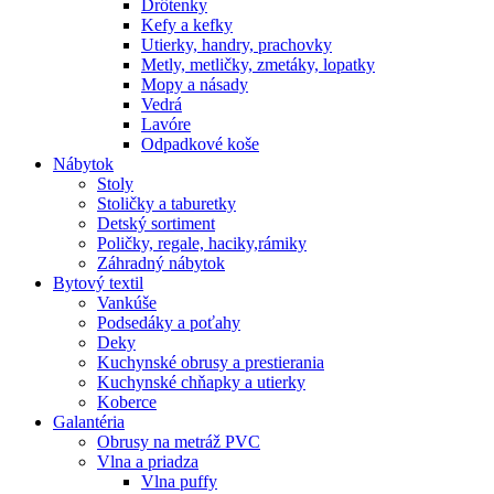
Drôtenky
Kefy a kefky
Utierky, handry, prachovky
Metly, metličky, zmetáky, lopatky
Mopy a násady
Vedrá
Lavóre
Odpadkové koše
Nábytok
Stoly
Stoličky a taburetky
Detský sortiment
Poličky, regale, haciky,rámiky
Záhradný nábytok
Bytový textil
Vankúše
Podsedáky a poťahy
Deky
Kuchynské obrusy a prestierania
Kuchynské chňapky a utierky
Koberce
Galantéria
Obrusy na metráž PVC
Vlna a priadza
Vlna puffy