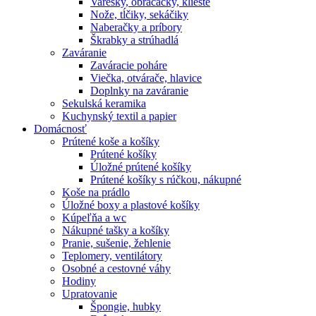
Varešky, obracačky, kliešte
Nože, tĺčiky, sekáčiky
Naberačky a príbory
Škrabky a strúhadlá
Zaváranie
Zaváracie poháre
Viečka, otvárače, hlavice
Doplnky na zaváranie
Sekulská keramika
Kuchynský textil a papier
Domácnosť
Prútené koše a košíky
Prútené košíky
Úložné prútené košíky
Prútené košíky s rúčkou, nákupné
Koše na prádlo
Úložné boxy a plastové košíky
Kúpeľňa a wc
Nákupné tašky a košíky
Pranie, sušenie, žehlenie
Teplomery, ventilátory
Osobné a cestovné váhy
Hodiny
Upratovanie
Špongie, hubky