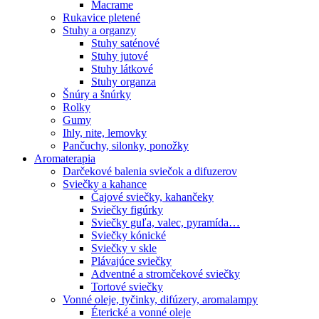
Macrame
Rukavice pletené
Stuhy a organzy
Stuhy saténové
Stuhy jutové
Stuhy látkové
Stuhy organza
Šnúry a šnúrky
Rolky
Gumy
Ihly, nite, lemovky
Pančuchy, silonky, ponožky
Aromaterapia
Darčekové balenia sviečok a difuzerov
Sviečky a kahance
Čajové sviečky, kahančeky
Sviečky figúrky
Sviečky guľa, valec, pyramída…
Sviečky kónické
Sviečky v skle
Plávajúce sviečky
Adventné a stromčekové sviečky
Tortové sviečky
Vonné oleje, tyčinky, difúzery, aromalampy
Éterické a vonné oleje