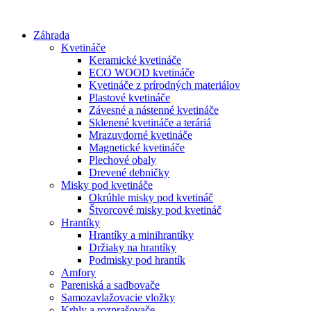
Preskočiť
na
Záhrada
obsah
Kvetináče
Keramické kvetináče
ECO WOOD kvetináče
Kvetináče z prírodných materiálov
Plastové kvetináče
Závesné a nástenné kvetináče
Sklenené kvetináče a teráriá
Mrazuvdorné kvetináče
Magnetické kvetináče
Plechové obaly
Drevené debničky
Misky pod kvetináče
Okrúhle misky pod kvetináč
Štvorcové misky pod kvetináč
Hrantíky
Hrantíky a minihrantíky
Držiaky na hrantíky
Podmisky pod hrantík
Amfory
Pareniská a sadbovače
Samozavlažovacie vložky
Krhly a rozprašovače