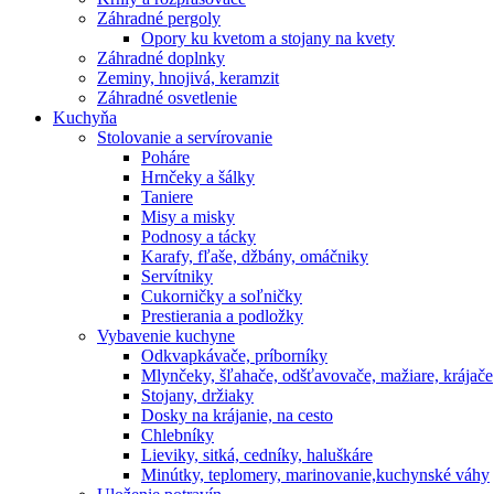
Záhradné pergoly
Opory ku kvetom a stojany na kvety
Záhradné doplnky
Zeminy, hnojivá, keramzit
Záhradné osvetlenie
Kuchyňa
Stolovanie a servírovanie
Poháre
Hrnčeky a šálky
Taniere
Misy a misky
Podnosy a tácky
Karafy, fľaše, džbány, omáčniky
Servítniky
Cukorničky a soľničky
Prestierania a podložky
Vybavenie kuchyne
Odkvapkávače, príborníky
Mlynčeky, šľahače, odšťavovače, mažiare, krájače
Stojany, držiaky
Dosky na krájanie, na cesto
Chlebníky
Lieviky, sitká, cedníky, haluškáre
Minútky, teplomery, marinovanie,kuchynské váhy