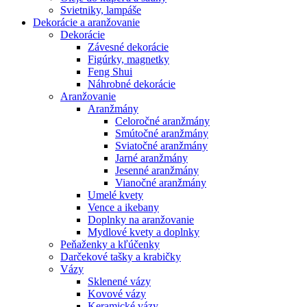
Svietniky, lampáše
Dekorácie a aranžovanie
Dekorácie
Závesné dekorácie
Figúrky, magnetky
Feng Shui
Náhrobné dekorácie
Aranžovanie
Aranžmány
Celoročné aranžmány
Smútočné aranžmány
Sviatočné aranžmány
Jarné aranžmány
Jesenné aranžmány
Vianočné aranžmány
Umelé kvety
Vence a ikebany
Doplnky na aranžovanie
Mydlové kvety a doplnky
Peňaženky a kľúčenky
Darčekové tašky a krabičky
Vázy
Sklenené vázy
Kovové vázy
Keramické vázy