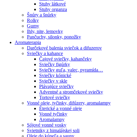
Stuhy látkové
Stuhy organza
Šnúry a šnúrky
Rolky
Gumy
Ihly, nite, lemovky
Pančuchy, silonky, ponožky
Aromaterapia
Darčekové balenia sviečok a difuzerov
Sviečky a kahance
Čajové sviečky, kahančeky
Sviečky figúrky
Sviečky guľa, valec, pyramída…
Sviečky kónické
Sviečky v skle
Plávajúce sviečky
Adventné a stromčekové sviečky
Tortové sviečky
Vonné oleje, tyčinky, difúzery, aromalampy
Éterické a vonné oleje
Vonné tyčinky
Aromalampy
Sójové vonné vosky
Svietniky z himalájskej soli
Oleje do kúpeľa a sauny