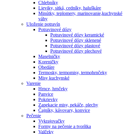
Chlebníky
Lieviky, sitká, cedníky, haluškáre
Minútky, teplomery, marinovanie,kuchynské
váhy
Uloženie potravín
Potravinové dózy
Potravinové dózy keramické
Potravinové dózy sklenené
Potravinové dózy plastové
Potravinové dózy plechové
Maselničky
Koreničky
Obedáre
Termosky, termomisy, termohrnčeky
Misy kuchynské
Varenie
Hrnce, hrnčeky
Panvice
Pokrievky
Zapekacie misy, pekáče, plechy
Čajníky, kávovary, konvice
Pečenie
Vykrajovačky
Formy na pečenie a tvorítka
Valčeky