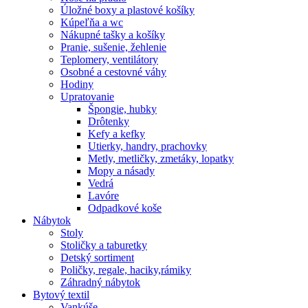
Úložné boxy a plastové košíky
Kúpeľňa a wc
Nákupné tašky a košíky
Pranie, sušenie, žehlenie
Teplomery, ventilátory
Osobné a cestovné váhy
Hodiny
Upratovanie
Špongie, hubky
Drôtenky
Kefy a kefky
Utierky, handry, prachovky
Metly, metličky, zmetáky, lopatky
Mopy a násady
Vedrá
Lavóre
Odpadkové koše
Nábytok
Stoly
Stoličky a taburetky
Detský sortiment
Poličky, regale, haciky,rámiky
Záhradný nábytok
Bytový textil
Vankúše