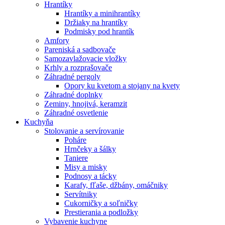
Hrantíky
Hrantíky a minihrantíky
Držiaky na hrantíky
Podmisky pod hrantík
Amfory
Pareniská a sadbovače
Samozavlažovacie vložky
Krhly a rozprašovače
Záhradné pergoly
Opory ku kvetom a stojany na kvety
Záhradné doplnky
Zeminy, hnojivá, keramzit
Záhradné osvetlenie
Kuchyňa
Stolovanie a servírovanie
Poháre
Hrnčeky a šálky
Taniere
Misy a misky
Podnosy a tácky
Karafy, fľaše, džbány, omáčniky
Servítniky
Cukorničky a soľničky
Prestierania a podložky
Vybavenie kuchyne