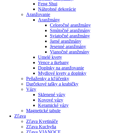
Feng Shui
Náhrobné dekorácie
Aranžovanie
Aranžmány
Celoročné aranžmány
Smútočné aranžmány
Sviatočné aranžmány
Jarné aranžmány
Jesenné aranžmány
Vianočné aranžmány
Umelé kvety
Vence a ikebany
Doplnky na aranžovanie
Mydlové kvety a doplnky
Peňaženky a kľúčenky
Darčekové tašky a krabičky
Vázy
Sklenené vázy
Kovové vázy
Keramické vázy
Magnetické tabule
Zľava
Zľava Kvetináče
Zľava Kuchyňa
Zľava VIANOCE