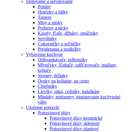
Stolovanie a servírovanie
Poháre
Hrnčeky a šálky
Taniere
Misy a misky
Podnosy a tácky
Karafy, fľaše, džbány, omáčniky
Servítniky
Cukorničky a soľničky
Prestierania a podložky
Vybavenie kuchyne
Odkvapkávače, príborníky
Mlynčeky, šľahače, odšťavovače, mažiare,
krájače
Stojany, držiaky
Dosky na krájanie, na cesto
Chlebníky
Lieviky, sitká, cedníky, haluškáre
Minútky, teplomery, marinovanie,kuchynské
váhy
Uloženie potravín
Potravinové dózy
Potravinové dózy keramické
Potravinové dózy sklenené
Potravinové dózy plastové