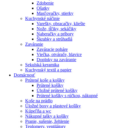
Zdobenie
Ošatky
Masľovačky, stierky
Kuchynské náčinie
Varešky, obracačky, kliešte
Nože, tĺčiky, sekáčiky
Naberačky a príbory
Škrabky a strúhadlá
Zaváranie
Zaváracie poháre
Viečka, otvárače, hlavice
Doplnky na zaváranie
Sekulská keramika
Kuchynský textil a papier
Domácnosť
Prútené koše a košíky
Prútené košíky
Úložné prútené košíky
Prútené košíky s rúčkou, nákupné
Koše na prádlo
Úložné boxy a plastové košíky
Kúpeľňa a wc
Nákupné tašky a košíky
Pranie, sušenie, žehlenie
Teplomery, ventilátory