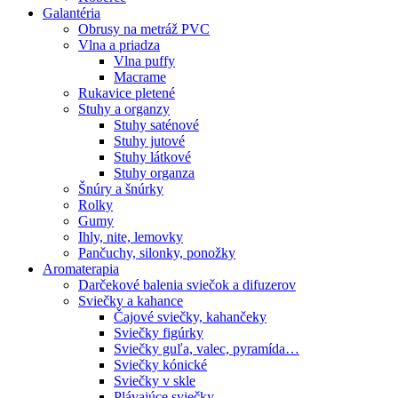
Galantéria
Obrusy na metráž PVC
Vlna a priadza
Vlna puffy
Macrame
Rukavice pletené
Stuhy a organzy
Stuhy saténové
Stuhy jutové
Stuhy látkové
Stuhy organza
Šnúry a šnúrky
Rolky
Gumy
Ihly, nite, lemovky
Pančuchy, silonky, ponožky
Aromaterapia
Darčekové balenia sviečok a difuzerov
Sviečky a kahance
Čajové sviečky, kahančeky
Sviečky figúrky
Sviečky guľa, valec, pyramída…
Sviečky kónické
Sviečky v skle
Plávajúce sviečky