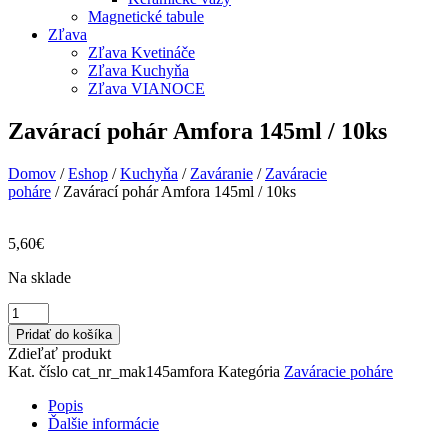
Magnetické tabule
Zľava
Zľava Kvetináče
Zľava Kuchyňa
Zľava VIANOCE
Zavárací pohár Amfora 145ml / 10ks
Domov
/
Eshop
/
Kuchyňa
/
Zaváranie
/
Zaváracie
poháre
/ Zavárací pohár Amfora 145ml / 10ks
5,60
€
Na sklade
množstvo
Zavárací
Pridať do košíka
pohár
Zdieľať produkt
Amfora
Kat. číslo
cat_nr_mak145amfora
Kategória
Zaváracie poháre
145ml
/
Popis
10ks
Ďalšie informácie