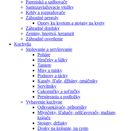
Pareniská a sadbovače
Samozavlažovacie vložky
Krhly a rozprašovače
Záhradné pergoly
Opory ku kvetom a stojany na kvety
Záhradné doplnky
Zeminy, hnojivá, keramzit
Záhradné osvetlenie
Kuchyňa
Stolovanie a servírovanie
Poháre
Hrnčeky a šálky
Taniere
Misy a misky
Podnosy a tácky
Karafy, fľaše, džbány, omáčniky
Servítniky
Cukorničky a soľničky
Prestierania a podložky
Vybavenie kuchyne
Odkvapkávače, príborníky
Mlynčeky, šľahače, odšťavovače, mažiare,
krájače
Stojany, držiaky
Dosky na krájanie, na cesto