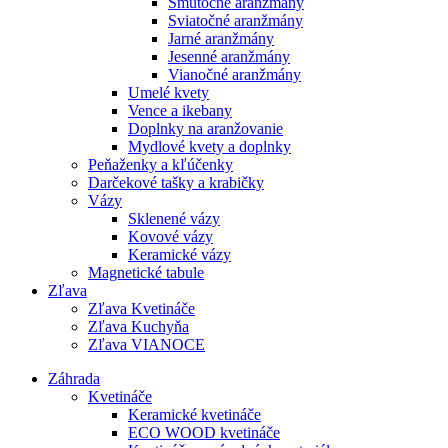
Smútočné aranžmány
Sviatočné aranžmány
Jarné aranžmány
Jesenné aranžmány
Vianočné aranžmány
Umelé kvety
Vence a ikebany
Doplnky na aranžovanie
Mydlové kvety a doplnky
Peňaženky a kľúčenky
Darčekové tašky a krabičky
Vázy
Sklenené vázy
Kovové vázy
Keramické vázy
Magnetické tabule
Zľava
Zľava Kvetináče
Zľava Kuchyňa
Zľava VIANOCE
Záhrada
Kvetináče
Keramické kvetináče
ECO WOOD kvetináče