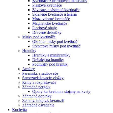
Kvetináče z prírodných materiálov
Plastové kvetináče
Závesné a nástenné kvetináče
Sklenené kvetináče a teráriá
Mrazuvdorné kvetináče
Magnetické kvetináče
Plechové obaly
Drevené debničky
Misky pod kvetináče
Okrúhle misky pod kvetináč
Štvorcové misky pod kvetináč
Hrantíky
Hrantíky a minihrantíky
Držiaky na hrantíky
Podmisky pod hrantík
Amfory
Pareniská a sadbovače
Samozavlažovacie vložky
Krhly a rozprašovače
Záhradné pergoly
Opory ku kvetom a stojany na kvety
Záhradné doplnky
Zeminy, hnojivá, keramzit
Záhradné osvetlenie
Kuchyňa