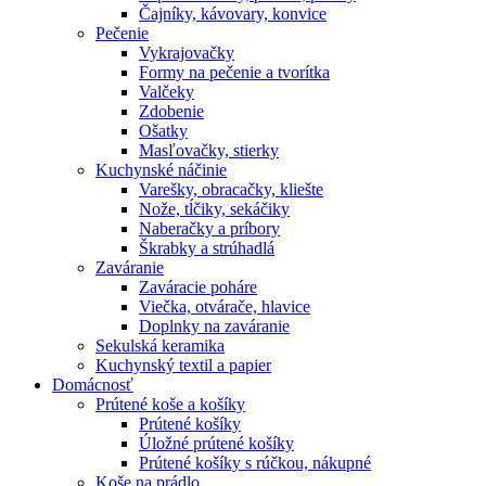
Čajníky, kávovary, konvice
Pečenie
Vykrajovačky
Formy na pečenie a tvorítka
Valčeky
Zdobenie
Ošatky
Masľovačky, stierky
Kuchynské náčinie
Varešky, obracačky, kliešte
Nože, tĺčiky, sekáčiky
Naberačky a príbory
Škrabky a strúhadlá
Zaváranie
Zaváracie poháre
Viečka, otvárače, hlavice
Doplnky na zaváranie
Sekulská keramika
Kuchynský textil a papier
Domácnosť
Prútené koše a košíky
Prútené košíky
Úložné prútené košíky
Prútené košíky s rúčkou, nákupné
Koše na prádlo