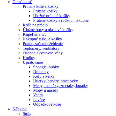
Domácnosť
Prútené koše a košíky
Prútené košíky
Úložné prútené košíky
Prútené košíky s rúčkou, nákupné
Koše na prádlo
Úložné boxy a plastové košíky
Kúpeľňa a wc
Nákupné tašky a košíky
Pranie, sušenie, žehlenie
Teplomery, ventilátory
Osobné a cestovné váhy
Hodiny
Upratovanie
Špongie, hubky
Drôtenky
Kefy a kefky
Utierky, handry, prachovky
Metly, metličky, zmetáky, lopatky
Mopy a násady
Vedrá
Lavóre
Odpadkové koše
Nábytok
Stoly