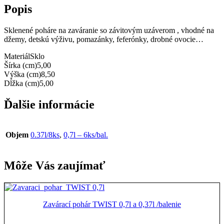
Popis
Sklenené poháre na zaváranie so závitovým uzáverom , vhodné na
džemy, detskú výživu, pomazánky, feferónky, drobné ovocie…
Materiál
Sklo
Šírka (cm)
5,00
Výška (cm)
8,50
Dĺžka (cm)
5,00
Ďalšie informácie
Objem
0.37l/8ks
,
0,7l – 6ks/bal.
Môže Vás zaujímať
Zavárací pohár TWIST 0,7l a 0,37l /balenie