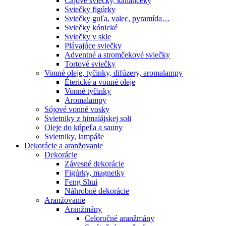
Čajové sviečky, kahančeky
Sviečky figúrky
Sviečky guľa, valec, pyramída…
Sviečky kónické
Sviečky v skle
Plávajúce sviečky
Adventné a stromčekové sviečky
Tortové sviečky
Vonné oleje, tyčinky, difúzery, aromalampy
Éterické a vonné oleje
Vonné tyčinky
Aromalampy
Sójové vonné vosky
Svietniky z himalájskej soli
Oleje do kúpeľa a sauny
Svietniky, lampáše
Dekorácie a aranžovanie
Dekorácie
Závesné dekorácie
Figúrky, magnetky
Feng Shui
Náhrobné dekorácie
Aranžovanie
Aranžmány
Celoročné aranžmány