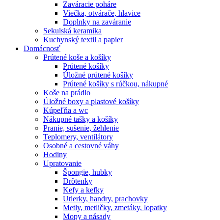
Zaváracie poháre
Viečka, otvárače, hlavice
Doplnky na zaváranie
Sekulská keramika
Kuchynský textil a papier
Domácnosť
Prútené koše a košíky
Prútené košíky
Úložné prútené košíky
Prútené košíky s rúčkou, nákupné
Koše na prádlo
Úložné boxy a plastové košíky
Kúpeľňa a wc
Nákupné tašky a košíky
Pranie, sušenie, žehlenie
Teplomery, ventilátory
Osobné a cestovné váhy
Hodiny
Upratovanie
Špongie, hubky
Drôtenky
Kefy a kefky
Utierky, handry, prachovky
Metly, metličky, zmetáky, lopatky
Mopy a násady