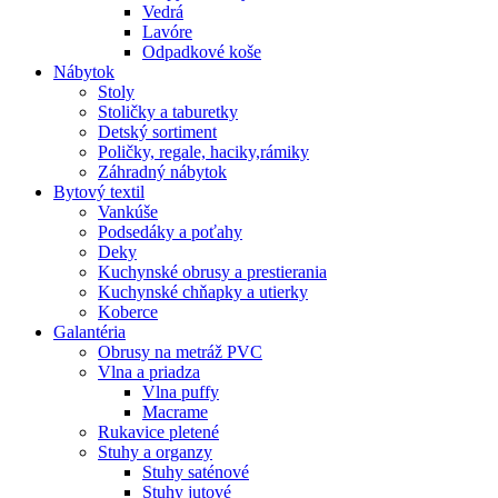
Vedrá
Lavóre
Odpadkové koše
Nábytok
Stoly
Stoličky a taburetky
Detský sortiment
Poličky, regale, haciky,rámiky
Záhradný nábytok
Bytový textil
Vankúše
Podsedáky a poťahy
Deky
Kuchynské obrusy a prestierania
Kuchynské chňapky a utierky
Koberce
Galantéria
Obrusy na metráž PVC
Vlna a priadza
Vlna puffy
Macrame
Rukavice pletené
Stuhy a organzy
Stuhy saténové
Stuhy jutové