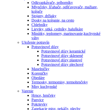
Odkvapkávače, príborníky
Mlynčeky, šľahače, odšťavovače, mažiare,
krájače
Stojany, držiaky
Dosky na krájanie, na cesto
Chlebníky
Lieviky, sitká, cedníky, haluškáre
Minútky, teplomery, marinovanie,kuchynské
váhy
Uloženie potravín
Potravinové dózy
Potravinové dózy keramické
Potravinové dózy sklenené
Potravinové dózy plastové
Potravinové dózy plechové
Maselničky
Koreničky
Obedáre
Termosky, termomisy, termohrnčeky
Misy kuchynské
Varenie
Hrnce, hrnčeky
Panvice
Pokrievky
Zapekacie misy, pekáče, plechy