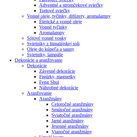
Adventné a stromčekové sviečky
Tortové sviečky
Vonné oleje, tyčinky, difúzery, aromalampy
Éterické a vonné oleje
Vonné tyčinky
Aromalampy
Sójové vonné vosky
Svietniky z himalájskej soli
Oleje do kúpeľa a sauny
Svietniky, lampáše
Dekorácie a aranžovanie
Dekorácie
Závesné dekorácie
Figúrky, magnetky
Feng Shui
Náhrobné dekorácie
Aranžovanie
Aranžmány
Celoročné aranžmány
Smútočné aranžmány
Sviatočné aranžmány
Jarné aranžmány
Jesenné aranžmány
Vianočné aranžmány