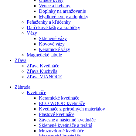
Umelé kvety
Vence a ikebany
Doplnky na aranžovanie
Mydlové kvety a doplnky
Peňaženky a kľúčenky
Darčekové tašky a krabičky
Vázy
Sklenené vázy
Kovové vázy
Keramické vázy
Magnetické tabule
Zľava
Zľava Kvetináče
Zľava Kuchyňa
Zľava VIANOCE
Záhrada
Kvetináče
Keramické kvetináče
ECO WOOD kvetináče
Kvetináče z prírodných materiálov
Plastové kvetináče
Závesné a nástenné kvetináče
Sklenené kvetináče a teráriá
Mrazuvdorné kvetináče