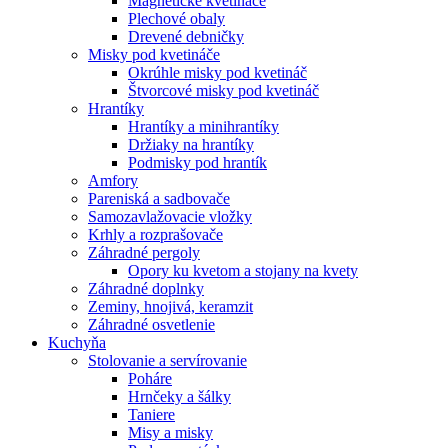
Magnetické kvetináče
Plechové obaly
Drevené debničky
Misky pod kvetináče
Okrúhle misky pod kvetináč
Štvorcové misky pod kvetináč
Hrantíky
Hrantíky a minihrantíky
Držiaky na hrantíky
Podmisky pod hrantík
Amfory
Pareniská a sadbovače
Samozavlažovacie vložky
Krhly a rozprašovače
Záhradné pergoly
Opory ku kvetom a stojany na kvety
Záhradné doplnky
Zeminy, hnojivá, keramzit
Záhradné osvetlenie
Kuchyňa
Stolovanie a servírovanie
Poháre
Hrnčeky a šálky
Taniere
Misy a misky