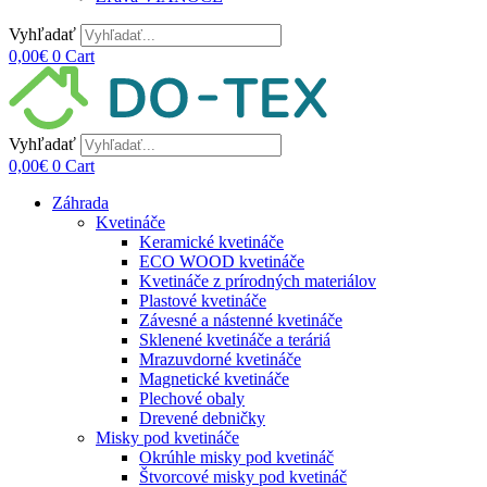
Vyhľadať
0,00
€
0
Cart
Vyhľadať
0,00
€
0
Cart
Záhrada
Kvetináče
Keramické kvetináče
ECO WOOD kvetináče
Kvetináče z prírodných materiálov
Plastové kvetináče
Závesné a nástenné kvetináče
Sklenené kvetináče a teráriá
Mrazuvdorné kvetináče
Magnetické kvetináče
Plechové obaly
Drevené debničky
Misky pod kvetináče
Okrúhle misky pod kvetináč
Štvorcové misky pod kvetináč