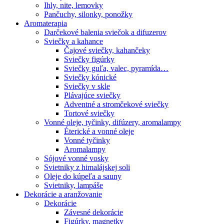
Ihly, nite, lemovky
Pančuchy, silonky, ponožky
Aromaterapia
Darčekové balenia sviečok a difuzerov
Sviečky a kahance
Čajové sviečky, kahančeky
Sviečky figúrky
Sviečky guľa, valec, pyramída…
Sviečky kónické
Sviečky v skle
Plávajúce sviečky
Adventné a stromčekové sviečky
Tortové sviečky
Vonné oleje, tyčinky, difúzery, aromalampy
Éterické a vonné oleje
Vonné tyčinky
Aromalampy
Sójové vonné vosky
Svietniky z himalájskej soli
Oleje do kúpeľa a sauny
Svietniky, lampáše
Dekorácie a aranžovanie
Dekorácie
Závesné dekorácie
Figúrky, magnetky