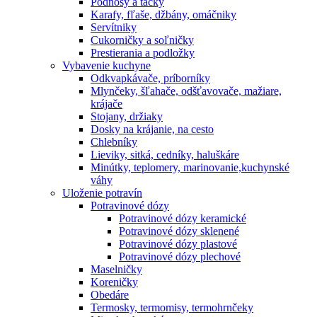
Podnosy a tácky
Karafy, fľaše, džbány, omáčniky
Servítniky
Cukorničky a soľničky
Prestierania a podložky
Vybavenie kuchyne
Odkvapkávače, príborníky
Mlynčeky, šľahače, odšťavovače, mažiare,
krájače
Stojany, držiaky
Dosky na krájanie, na cesto
Chlebníky
Lieviky, sitká, cedníky, haluškáre
Minútky, teplomery, marinovanie,kuchynské
váhy
Uloženie potravín
Potravinové dózy
Potravinové dózy keramické
Potravinové dózy sklenené
Potravinové dózy plastové
Potravinové dózy plechové
Maselničky
Koreničky
Obedáre
Termosky, termomisy, termohrnčeky