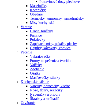
Potravinové dózy plechové
Maselničky
Koreničky
Obedáre
Termosky, termomisy, termohrnčeky
Misy kuchynské
Varenie
Hrnce, hrnčeky
Panvice
Pokrievky
Zapekacie misy, pekáče, plechy
Čajníky, kávovary, konvice
Pečenie
Vykrajovačky
Formy na pečenie a tvorítka
Valčeky
Zdobenie
Ošatky
Masľovačky, stierky
Kuchynské náčinie
Varešky, obracačky, kliešte
Nože, tĺčiky, sekáčiky
Naberačky a príbory
Škrabky a strúhadlá
Zaváranie