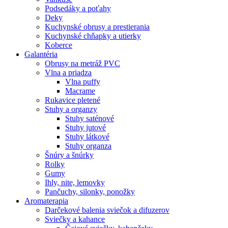
Podsedáky a poťahy
Deky
Kuchynské obrusy a prestierania
Kuchynské chňapky a utierky
Koberce
Galantéria
Obrusy na metráž PVC
Vlna a priadza
Vlna puffy
Macrame
Rukavice pletené
Stuhy a organzy
Stuhy saténové
Stuhy jutové
Stuhy látkové
Stuhy organza
Šnúry a šnúrky
Rolky
Gumy
Ihly, nite, lemovky
Pančuchy, silonky, ponožky
Aromaterapia
Darčekové balenia sviečok a difuzerov
Sviečky a kahance