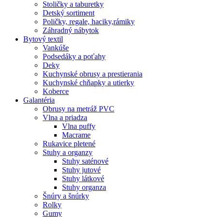
Stoličky a taburetky
Detský sortiment
Poličky, regale, haciky,rámiky
Záhradný nábytok
Bytový textil
Vankúše
Podsedáky a poťahy
Deky
Kuchynské obrusy a prestierania
Kuchynské chňapky a utierky
Koberce
Galantéria
Obrusy na metráž PVC
Vlna a priadza
Vlna puffy
Macrame
Rukavice pletené
Stuhy a organzy
Stuhy saténové
Stuhy jutové
Stuhy látkové
Stuhy organza
Šnúry a šnúrky
Rolky
Gumy