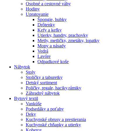
Osobné a cestovné váhy
Hodiny
Upratovanie
Špongie, hubky
Drôtenky
Kefy a kefky
Utierky, handry, prachovky
Metly, metličky, zmetáky, lopatky
Mopy a násady
Vedrá
Lavóre
Odpadkové koše
Nábytok
Stoly
Stoličky a taburetky
Detský sortiment
Poličky, regale, haciky,rámiky
Záhradný nábytok
Bytový textil
Vankúše
Podsedáky a poťahy
Deky
Kuchynské obrusy a prestierania
Kuchynské chňapky a utierky
Koberce