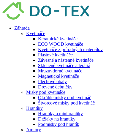
Preskočiť
na
obsah
Záhrada
Kvetináče
Keramické kvetináče
ECO WOOD kvetináče
Kvetináče z prírodných materiálov
Plastové kvetináče
Závesné a nástenné kvetináče
Sklenené kvetináče a teráriá
Mrazuvdorné kvetináče
Magnetické kvetináče
Plechové obaly
Drevené debničky
Misky pod kvetináče
Okrúhle misky pod kvetináč
Štvorcové misky pod kvetináč
Hrantíky
Hrantíky a minihrantíky
Držiaky na hrantíky
Podmisky pod hrantík
Amfory