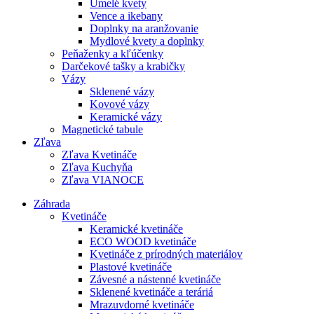
Umelé kvety
Vence a ikebany
Doplnky na aranžovanie
Mydlové kvety a doplnky
Peňaženky a kľúčenky
Darčekové tašky a krabičky
Vázy
Sklenené vázy
Kovové vázy
Keramické vázy
Magnetické tabule
Zľava
Zľava Kvetináče
Zľava Kuchyňa
Zľava VIANOCE
Záhrada
Kvetináče
Keramické kvetináče
ECO WOOD kvetináče
Kvetináče z prírodných materiálov
Plastové kvetináče
Závesné a nástenné kvetináče
Sklenené kvetináče a teráriá
Mrazuvdorné kvetináče