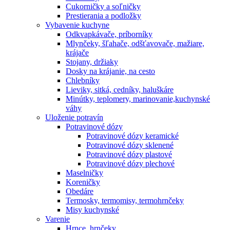
Cukorničky a soľničky
Prestierania a podložky
Vybavenie kuchyne
Odkvapkávače, príborníky
Mlynčeky, šľahače, odšťavovače, mažiare,
krájače
Stojany, držiaky
Dosky na krájanie, na cesto
Chlebníky
Lieviky, sitká, cedníky, haluškáre
Minútky, teplomery, marinovanie,kuchynské
váhy
Uloženie potravín
Potravinové dózy
Potravinové dózy keramické
Potravinové dózy sklenené
Potravinové dózy plastové
Potravinové dózy plechové
Maselničky
Koreničky
Obedáre
Termosky, termomisy, termohrnčeky
Misy kuchynské
Varenie
Hrnce, hrnčeky