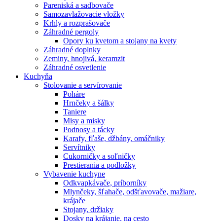
Pareniská a sadbovače
Samozavlažovacie vložky
Krhly a rozprašovače
Záhradné pergoly
Opory ku kvetom a stojany na kvety
Záhradné doplnky
Zeminy, hnojivá, keramzit
Záhradné osvetlenie
Kuchyňa
Stolovanie a servírovanie
Poháre
Hrnčeky a šálky
Taniere
Misy a misky
Podnosy a tácky
Karafy, fľaše, džbány, omáčniky
Servítniky
Cukorničky a soľničky
Prestierania a podložky
Vybavenie kuchyne
Odkvapkávače, príborníky
Mlynčeky, šľahače, odšťavovače, mažiare,
krájače
Stojany, držiaky
Dosky na krájanie, na cesto