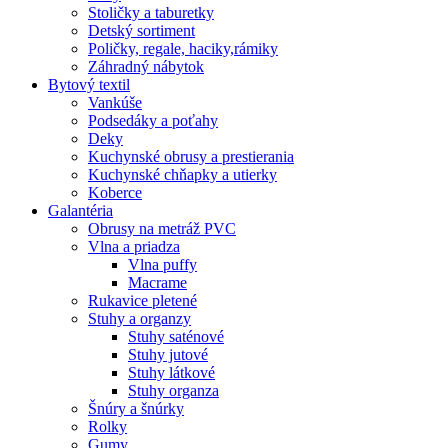
Stoličky a taburetky
Detský sortiment
Poličky, regale, haciky,rámiky
Záhradný nábytok
Bytový textil
Vankúše
Podsedáky a poťahy
Deky
Kuchynské obrusy a prestierania
Kuchynské chňapky a utierky
Koberce
Galantéria
Obrusy na metráž PVC
Vlna a priadza
Vlna puffy
Macrame
Rukavice pletené
Stuhy a organzy
Stuhy saténové
Stuhy jutové
Stuhy látkové
Stuhy organza
Šnúry a šnúrky
Rolky
Gumy