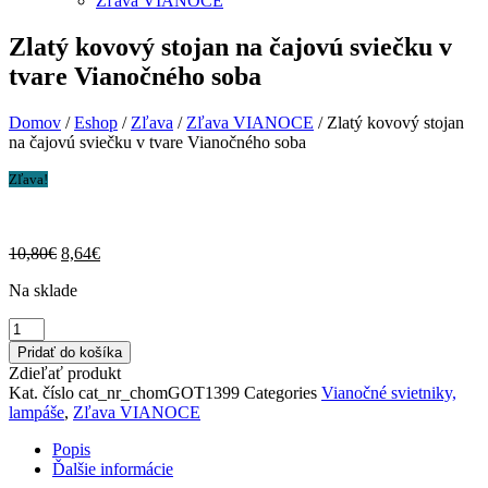
Zľava VIANOCE
Zlatý kovový stojan na čajovú sviečku v
tvare Vianočného soba
Domov
/
Eshop
/
Zľava
/
Zľava VIANOCE
/ Zlatý kovový stojan
na čajovú sviečku v tvare Vianočného soba
Zľava!
Pôvodná
Aktuálna
10,80
€
8,64
€
cena
cena
Na sklade
bola:
je:
10,80€.
8,64€.
množstvo
Zlatý
Pridať do košíka
kovový
Zdieľať produkt
stojan
Kat. číslo
cat_nr_chomGOT1399
Categories
Vianočné svietniky,
na
lampáše
,
Zľava VIANOCE
čajovú
sviečku
Popis
v
Ďalšie informácie
tvare