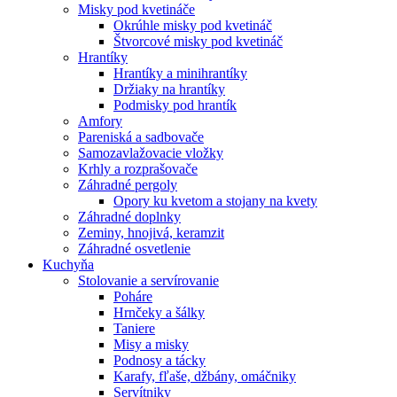
Misky pod kvetináče
Okrúhle misky pod kvetináč
Štvorcové misky pod kvetináč
Hrantíky
Hrantíky a minihrantíky
Držiaky na hrantíky
Podmisky pod hrantík
Amfory
Pareniská a sadbovače
Samozavlažovacie vložky
Krhly a rozprašovače
Záhradné pergoly
Opory ku kvetom a stojany na kvety
Záhradné doplnky
Zeminy, hnojivá, keramzit
Záhradné osvetlenie
Kuchyňa
Stolovanie a servírovanie
Poháre
Hrnčeky a šálky
Taniere
Misy a misky
Podnosy a tácky
Karafy, fľaše, džbány, omáčniky
Servítniky