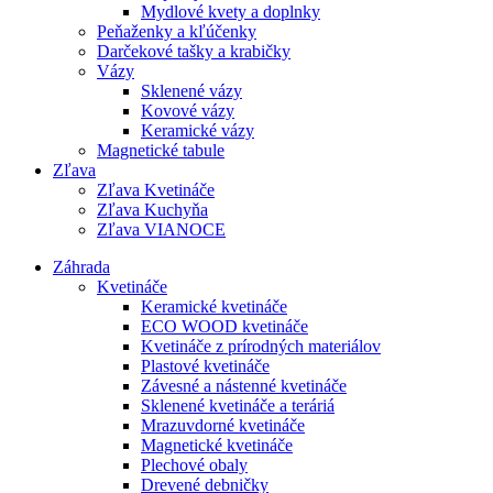
Mydlové kvety a doplnky
Peňaženky a kľúčenky
Darčekové tašky a krabičky
Vázy
Sklenené vázy
Kovové vázy
Keramické vázy
Magnetické tabule
Zľava
Zľava Kvetináče
Zľava Kuchyňa
Zľava VIANOCE
Záhrada
Kvetináče
Keramické kvetináče
ECO WOOD kvetináče
Kvetináče z prírodných materiálov
Plastové kvetináče
Závesné a nástenné kvetináče
Sklenené kvetináče a teráriá
Mrazuvdorné kvetináče
Magnetické kvetináče
Plechové obaly
Drevené debničky