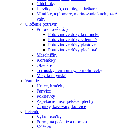
Chlebníky
Lieviky, sitká, cedníky, haluškáre
Minútky, teplomery, marinovanie,kuchynské
váhy
Uloženie potravín
Potravinové dózy
Potravinové dózy keramické
Potravinové dózy sklenené
Potravinové dózy plastové
Potravinové dózy plechové
Maselničky
Koreničky
Obedáre
Termosky, termomisy, termohrnčeky
Misy kuchynské
Varenie
Hrnce, hrnčeky
Panvice
Pokrievky
Zapekacie misy, pekáče, plechy
Čajníky, kávovary, konvice
Pečenie
Vykrajovačky
Formy na pečenie a tvorítka
Valčeky