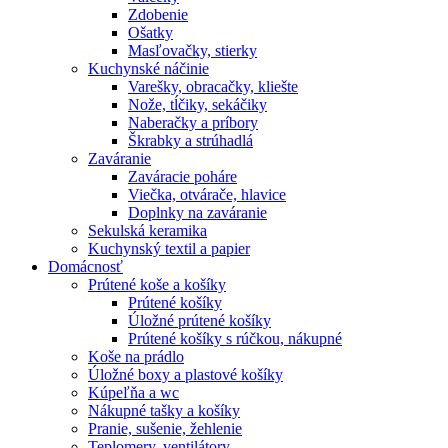
Zdobenie
Ošatky
Masľovačky, stierky
Kuchynské náčinie
Varešky, obracačky, kliešte
Nože, tĺčiky, sekáčiky
Naberačky a príbory
Škrabky a strúhadlá
Zaváranie
Zaváracie poháre
Viečka, otvárače, hlavice
Doplnky na zaváranie
Sekulská keramika
Kuchynský textil a papier
Domácnosť
Prútené koše a košíky
Prútené košíky
Úložné prútené košíky
Prútené košíky s rúčkou, nákupné
Koše na prádlo
Úložné boxy a plastové košíky
Kúpeľňa a wc
Nákupné tašky a košíky
Pranie, sušenie, žehlenie
Teplomery, ventilátory