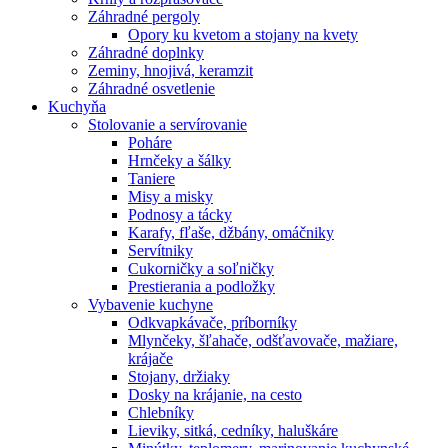
Záhradné pergoly
Opory ku kvetom a stojany na kvety
Záhradné doplnky
Zeminy, hnojivá, keramzit
Záhradné osvetlenie
Kuchyňa
Stolovanie a servírovanie
Poháre
Hrnčeky a šálky
Taniere
Misy a misky
Podnosy a tácky
Karafy, fľaše, džbány, omáčniky
Servítniky
Cukorničky a soľničky
Prestierania a podložky
Vybavenie kuchyne
Odkvapkávače, príborníky
Mlynčeky, šľahače, odšťavovače, mažiare,
krájače
Stojany, držiaky
Dosky na krájanie, na cesto
Chlebníky
Lieviky, sitká, cedníky, haluškáre