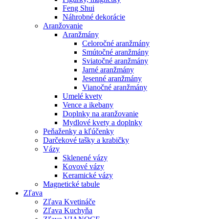
Feng Shui
Náhrobné dekorácie
Aranžovanie
Aranžmány
Celoročné aranžmány
Smútočné aranžmány
Sviatočné aranžmány
Jarné aranžmány
Jesenné aranžmány
Vianočné aranžmány
Umelé kvety
Vence a ikebany
Doplnky na aranžovanie
Mydlové kvety a doplnky
Peňaženky a kľúčenky
Darčekové tašky a krabičky
Vázy
Sklenené vázy
Kovové vázy
Keramické vázy
Magnetické tabule
Zľava
Zľava Kvetináče
Zľava Kuchyňa