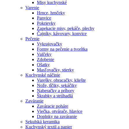
Misy kuchynské
Varenie
Hrnce, hrnčeky
Panvice
Pokrievky
Zapekacie misy, pekáče, plechy
Čajníky, kávovary, konvice
Pečenie
Vykrajovačky
Formy na pečenie a tvorítka
Valčeky
Zdobenie
Ošatky
Masľovačky, stierky
Kuchynské náčinie
Varešky, obracačky, kliešte
Nože, tĺčiky, sekáčiky
Naberačky a príbory
Škrabky a strúhadlá
Zaváranie
Zaváracie poháre
Viečka, otvárače, hlavice
Doplnky na zaváranie
Sekulská keramika
Kuchynský textil a papier