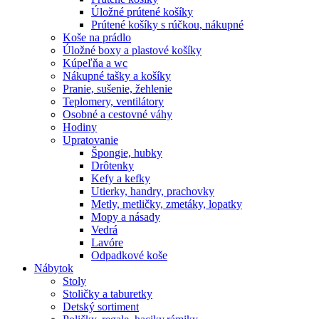
Úložné prútené košíky
Prútené košíky s rúčkou, nákupné
Koše na prádlo
Úložné boxy a plastové košíky
Kúpeľňa a wc
Nákupné tašky a košíky
Pranie, sušenie, žehlenie
Teplomery, ventilátory
Osobné a cestovné váhy
Hodiny
Upratovanie
Špongie, hubky
Drôtenky
Kefy a kefky
Utierky, handry, prachovky
Metly, metličky, zmetáky, lopatky
Mopy a násady
Vedrá
Lavóre
Odpadkové koše
Nábytok
Stoly
Stoličky a taburetky
Detský sortiment