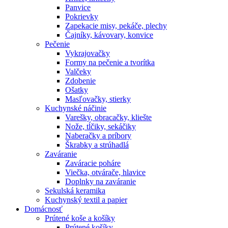
Panvice
Pokrievky
Zapekacie misy, pekáče, plechy
Čajníky, kávovary, konvice
Pečenie
Vykrajovačky
Formy na pečenie a tvorítka
Valčeky
Zdobenie
Ošatky
Masľovačky, stierky
Kuchynské náčinie
Varešky, obracačky, kliešte
Nože, tĺčiky, sekáčiky
Naberačky a príbory
Škrabky a strúhadlá
Zaváranie
Zaváracie poháre
Viečka, otvárače, hlavice
Doplnky na zaváranie
Sekulská keramika
Kuchynský textil a papier
Domácnosť
Prútené koše a košíky
Prútené košíky