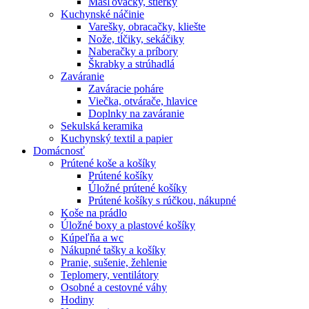
Masľovačky, stierky
Kuchynské náčinie
Varešky, obracačky, kliešte
Nože, tĺčiky, sekáčiky
Naberačky a príbory
Škrabky a strúhadlá
Zaváranie
Zaváracie poháre
Viečka, otvárače, hlavice
Doplnky na zaváranie
Sekulská keramika
Kuchynský textil a papier
Domácnosť
Prútené koše a košíky
Prútené košíky
Úložné prútené košíky
Prútené košíky s rúčkou, nákupné
Koše na prádlo
Úložné boxy a plastové košíky
Kúpeľňa a wc
Nákupné tašky a košíky
Pranie, sušenie, žehlenie
Teplomery, ventilátory
Osobné a cestovné váhy
Hodiny