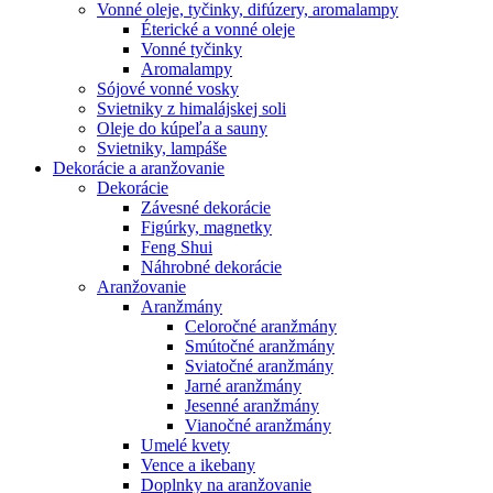
Vonné oleje, tyčinky, difúzery, aromalampy
Éterické a vonné oleje
Vonné tyčinky
Aromalampy
Sójové vonné vosky
Svietniky z himalájskej soli
Oleje do kúpeľa a sauny
Svietniky, lampáše
Dekorácie a aranžovanie
Dekorácie
Závesné dekorácie
Figúrky, magnetky
Feng Shui
Náhrobné dekorácie
Aranžovanie
Aranžmány
Celoročné aranžmány
Smútočné aranžmány
Sviatočné aranžmány
Jarné aranžmány
Jesenné aranžmány
Vianočné aranžmány
Umelé kvety
Vence a ikebany
Doplnky na aranžovanie