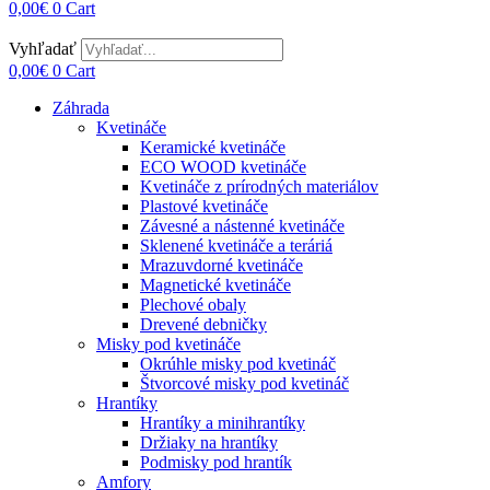
0,00
€
0
Cart
Vyhľadať
0,00
€
0
Cart
Záhrada
Kvetináče
Keramické kvetináče
ECO WOOD kvetináče
Kvetináče z prírodných materiálov
Plastové kvetináče
Závesné a nástenné kvetináče
Sklenené kvetináče a teráriá
Mrazuvdorné kvetináče
Magnetické kvetináče
Plechové obaly
Drevené debničky
Misky pod kvetináče
Okrúhle misky pod kvetináč
Štvorcové misky pod kvetináč
Hrantíky
Hrantíky a minihrantíky
Držiaky na hrantíky
Podmisky pod hrantík
Amfory