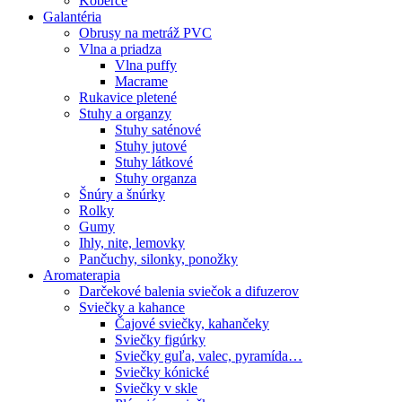
Koberce
Galantéria
Obrusy na metráž PVC
Vlna a priadza
Vlna puffy
Macrame
Rukavice pletené
Stuhy a organzy
Stuhy saténové
Stuhy jutové
Stuhy látkové
Stuhy organza
Šnúry a šnúrky
Rolky
Gumy
Ihly, nite, lemovky
Pančuchy, silonky, ponožky
Aromaterapia
Darčekové balenia sviečok a difuzerov
Sviečky a kahance
Čajové sviečky, kahančeky
Sviečky figúrky
Sviečky guľa, valec, pyramída…
Sviečky kónické
Sviečky v skle