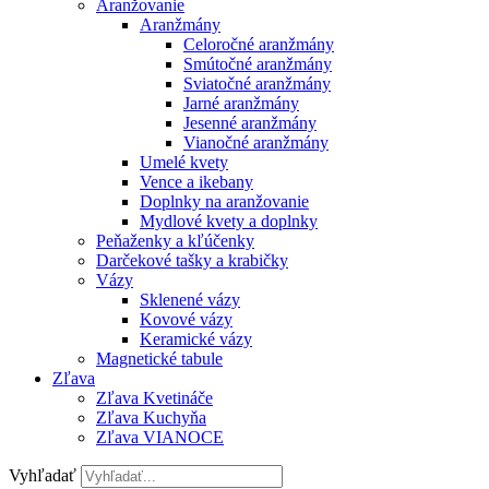
Aranžovanie
Aranžmány
Celoročné aranžmány
Smútočné aranžmány
Sviatočné aranžmány
Jarné aranžmány
Jesenné aranžmány
Vianočné aranžmány
Umelé kvety
Vence a ikebany
Doplnky na aranžovanie
Mydlové kvety a doplnky
Peňaženky a kľúčenky
Darčekové tašky a krabičky
Vázy
Sklenené vázy
Kovové vázy
Keramické vázy
Magnetické tabule
Zľava
Zľava Kvetináče
Zľava Kuchyňa
Zľava VIANOCE
Vyhľadať