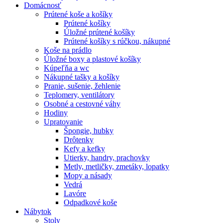
Domácnosť
Prútené koše a košíky
Prútené košíky
Úložné prútené košíky
Prútené košíky s rúčkou, nákupné
Koše na prádlo
Úložné boxy a plastové košíky
Kúpeľňa a wc
Nákupné tašky a košíky
Pranie, sušenie, žehlenie
Teplomery, ventilátory
Osobné a cestovné váhy
Hodiny
Upratovanie
Špongie, hubky
Drôtenky
Kefy a kefky
Utierky, handry, prachovky
Metly, metličky, zmetáky, lopatky
Mopy a násady
Vedrá
Lavóre
Odpadkové koše
Nábytok
Stoly