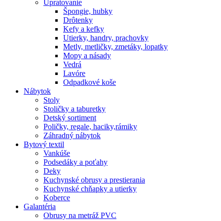
Upratovanie
Špongie, hubky
Drôtenky
Kefy a kefky
Utierky, handry, prachovky
Metly, metličky, zmetáky, lopatky
Mopy a násady
Vedrá
Lavóre
Odpadkové koše
Nábytok
Stoly
Stoličky a taburetky
Detský sortiment
Poličky, regale, haciky,rámiky
Záhradný nábytok
Bytový textil
Vankúše
Podsedáky a poťahy
Deky
Kuchynské obrusy a prestierania
Kuchynské chňapky a utierky
Koberce
Galantéria
Obrusy na metráž PVC