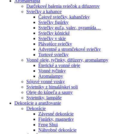
Aromaterapia
Darčekové balenia sviečok a difuzerov
Sviečky a kahance
Čajové sviečky, kahančeky
Sviečky figúrky
Sviečky guľa, valec, pyramída…
Sviečky kónické
Sviečky v skle
Plávajúce sviečky
Adventné a stromčekové sviečky
Tortové sviečky
Vonné oleje, tyčinky, difúzery, aromalampy
Éterické a vonné oleje
Vonné tyčinky
Aromalampy
Sójové vonné vosky
Svietniky z himalájskej soli
Oleje do kúpeľa a sauny
Svietniky, lampáše
Dekorácie a aranžovanie
Dekorácie
Závesné dekorácie
Figúrky, magnetky
Feng Shui
Náhrobné dekorácie