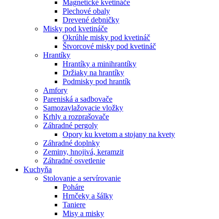
Magnetické kvetináče
Plechové obaly
Drevené debničky
Misky pod kvetináče
Okrúhle misky pod kvetináč
Štvorcové misky pod kvetináč
Hrantíky
Hrantíky a minihrantíky
Držiaky na hrantíky
Podmisky pod hrantík
Amfory
Pareniská a sadbovače
Samozavlažovacie vložky
Krhly a rozprašovače
Záhradné pergoly
Opory ku kvetom a stojany na kvety
Záhradné doplnky
Zeminy, hnojivá, keramzit
Záhradné osvetlenie
Kuchyňa
Stolovanie a servírovanie
Poháre
Hrnčeky a šálky
Taniere
Misy a misky