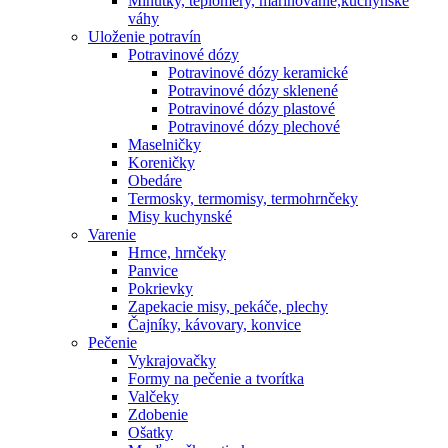
Minútky, teplomery, marinovanie,kuchynské
váhy
Uloženie potravín
Potravinové dózy
Potravinové dózy keramické
Potravinové dózy sklenené
Potravinové dózy plastové
Potravinové dózy plechové
Maselničky
Koreničky
Obedáre
Termosky, termomisy, termohrnčeky
Misy kuchynské
Varenie
Hrnce, hrnčeky
Panvice
Pokrievky
Zapekacie misy, pekáče, plechy
Čajníky, kávovary, konvice
Pečenie
Vykrajovačky
Formy na pečenie a tvorítka
Valčeky
Zdobenie
Ošatky