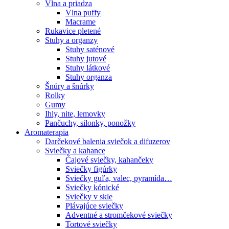
Vlna a priadza
Vlna puffy
Macrame
Rukavice pletené
Stuhy a organzy
Stuhy saténové
Stuhy jutové
Stuhy látkové
Stuhy organza
Šnúry a šnúrky
Rolky
Gumy
Ihly, nite, lemovky
Pančuchy, silonky, ponožky
Aromaterapia
Darčekové balenia sviečok a difuzerov
Sviečky a kahance
Čajové sviečky, kahančeky
Sviečky figúrky
Sviečky guľa, valec, pyramída…
Sviečky kónické
Sviečky v skle
Plávajúce sviečky
Adventné a stromčekové sviečky
Tortové sviečky