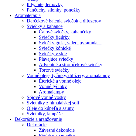
Ihly, nite, lemovky
Pančuchy, silonky, ponožky
Aromaterapia
Darčekové balenia sviečok a difuzerov
Sviečky a kahance
Čajové sviečky, kahančeky
Sviečky figúrky
Sviečky guľa, valec, pyramída…
Sviečky kónické
Sviečky v skle
Plávajúce sviečky
Adventné a stromčekové sviečky
Tortové sviečky
Vonné oleje, tyčinky, difúzery, aromalampy
Éterické a vonné oleje
Vonné tyčinky
Aromalampy
Sójové vonné vosky
Svietniky z himalájskej soli
Oleje do kúpeľa a sauny
Svietniky, lampáše
Dekorácie a aranžovanie
Dekorácie
Závesné dekorácie
Figúrky, magnetky