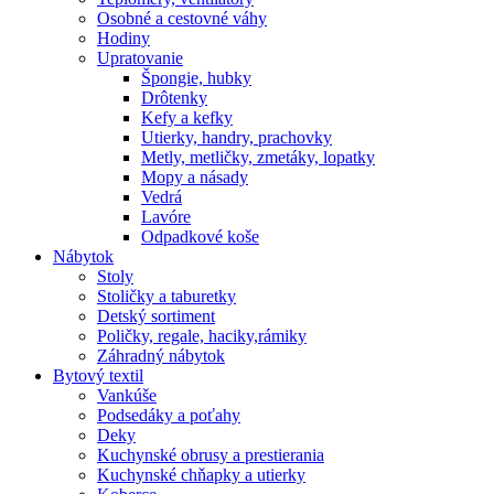
Osobné a cestovné váhy
Hodiny
Upratovanie
Špongie, hubky
Drôtenky
Kefy a kefky
Utierky, handry, prachovky
Metly, metličky, zmetáky, lopatky
Mopy a násady
Vedrá
Lavóre
Odpadkové koše
Nábytok
Stoly
Stoličky a taburetky
Detský sortiment
Poličky, regale, haciky,rámiky
Záhradný nábytok
Bytový textil
Vankúše
Podsedáky a poťahy
Deky
Kuchynské obrusy a prestierania
Kuchynské chňapky a utierky