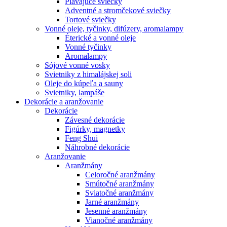
Plávajúce sviečky
Adventné a stromčekové sviečky
Tortové sviečky
Vonné oleje, tyčinky, difúzery, aromalampy
Éterické a vonné oleje
Vonné tyčinky
Aromalampy
Sójové vonné vosky
Svietniky z himalájskej soli
Oleje do kúpeľa a sauny
Svietniky, lampáše
Dekorácie a aranžovanie
Dekorácie
Závesné dekorácie
Figúrky, magnetky
Feng Shui
Náhrobné dekorácie
Aranžovanie
Aranžmány
Celoročné aranžmány
Smútočné aranžmány
Sviatočné aranžmány
Jarné aranžmány
Jesenné aranžmány
Vianočné aranžmány