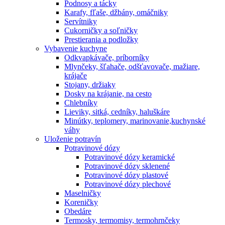
Podnosy a tácky
Karafy, fľaše, džbány, omáčniky
Servítniky
Cukorničky a soľničky
Prestierania a podložky
Vybavenie kuchyne
Odkvapkávače, príborníky
Mlynčeky, šľahače, odšťavovače, mažiare,
krájače
Stojany, držiaky
Dosky na krájanie, na cesto
Chlebníky
Lieviky, sitká, cedníky, haluškáre
Minútky, teplomery, marinovanie,kuchynské
váhy
Uloženie potravín
Potravinové dózy
Potravinové dózy keramické
Potravinové dózy sklenené
Potravinové dózy plastové
Potravinové dózy plechové
Maselničky
Koreničky
Obedáre
Termosky, termomisy, termohrnčeky