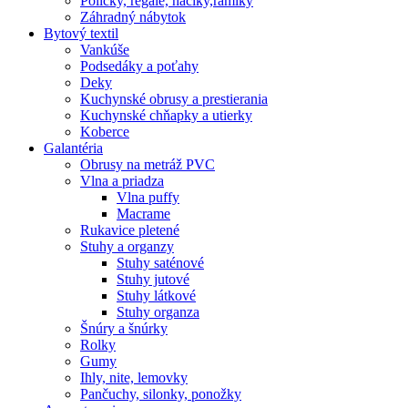
Poličky, regale, haciky,rámiky
Záhradný nábytok
Bytový textil
Vankúše
Podsedáky a poťahy
Deky
Kuchynské obrusy a prestierania
Kuchynské chňapky a utierky
Koberce
Galantéria
Obrusy na metráž PVC
Vlna a priadza
Vlna puffy
Macrame
Rukavice pletené
Stuhy a organzy
Stuhy saténové
Stuhy jutové
Stuhy látkové
Stuhy organza
Šnúry a šnúrky
Rolky
Gumy
Ihly, nite, lemovky
Pančuchy, silonky, ponožky