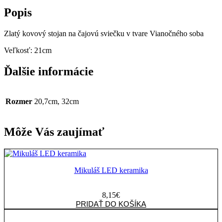
Vianočného
Popis
soba
Zlatý kovový stojan na čajovú sviečku v tvare Vianočného soba
Veľkosť: 21cm
Ďalšie informácie
Rozmer
20,7cm, 32cm
Môže Vás zaujímať
Mikuláš LED keramika
8,15
€
množstvo
PRIDAŤ DO KOŠÍKA
Mikuláš
LED