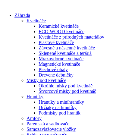
Preskočiť
na
Záhrada
obsah
Kvetináče
Keramické kvetináče
ECO WOOD kvetináče
Kvetináče z prírodných materiálov
Plastové kvetináče
Závesné a nástenné kvetináče
Sklenené kvetináče a teráriá
Mrazuvdorné kvetináče
Magnetické kvetináče
Plechové obaly
Drevené debničky
Misky pod kvetináče
Okrúhle misky pod kvetináč
Štvorcové misky pod kvetináč
Hrantíky
Hrantíky a minihrantíky
Držiaky na hrantíky
Podmisky pod hrantík
Amfory
Pareniská a sadbovače
Samozavlažovacie vložky
Krhly a rozprašovače