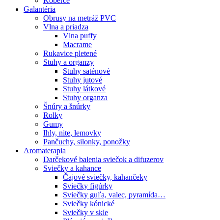
Koberce
Galantéria
Obrusy na metráž PVC
Vlna a priadza
Vlna puffy
Macrame
Rukavice pletené
Stuhy a organzy
Stuhy saténové
Stuhy jutové
Stuhy látkové
Stuhy organza
Šnúry a šnúrky
Rolky
Gumy
Ihly, nite, lemovky
Pančuchy, silonky, ponožky
Aromaterapia
Darčekové balenia sviečok a difuzerov
Sviečky a kahance
Čajové sviečky, kahančeky
Sviečky figúrky
Sviečky guľa, valec, pyramída…
Sviečky kónické
Sviečky v skle