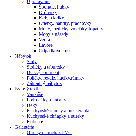
Upratovanie
Špongie, hubky
Drôtenky
Kefy a kefky
Utierky, handry, prachovky
Metly, metličky, zmetáky, lopatky
Mopy a násady
Vedrá
Lavóre
Odpadkové koše
Nábytok
Stoly
Stoličky a taburetky
Detský sortiment
Poličky, regale, haciky,rámiky
Záhradný nábytok
Bytový textil
Vankúše
Podsedáky a poťahy
Deky
Kuchynské obrusy a prestierania
Kuchynské chňapky a utierky
Koberce
Galantéria
Obrusy na metráž PVC