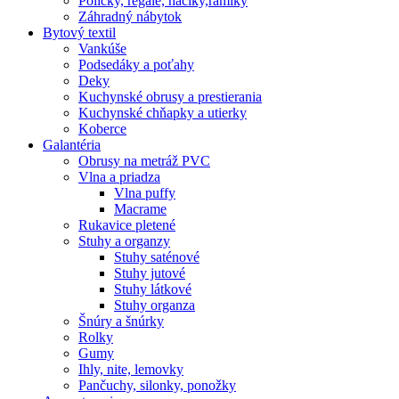
Poličky, regale, haciky,rámiky
Záhradný nábytok
Bytový textil
Vankúše
Podsedáky a poťahy
Deky
Kuchynské obrusy a prestierania
Kuchynské chňapky a utierky
Koberce
Galantéria
Obrusy na metráž PVC
Vlna a priadza
Vlna puffy
Macrame
Rukavice pletené
Stuhy a organzy
Stuhy saténové
Stuhy jutové
Stuhy látkové
Stuhy organza
Šnúry a šnúrky
Rolky
Gumy
Ihly, nite, lemovky
Pančuchy, silonky, ponožky