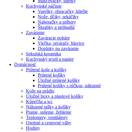
Masľovačky, stierky
Kuchynské náčinie
Varešky, obracačky, kliešte
Nože, tĺčiky, sekáčiky
Naberačky a príbory
Škrabky a strúhadlá
Zaváranie
Zaváracie poháre
Viečka, otvárače, hlavice
Doplnky na zaváranie
Sekulská keramika
Kuchynský textil a papier
Domácnosť
Prútené koše a košíky
Prútené košíky
Úložné prútené košíky
Prútené košíky s rúčkou, nákupné
Koše na prádlo
Úložné boxy a plastové košíky
Kúpeľňa a wc
Nákupné tašky a košíky
Pranie, sušenie, žehlenie
Teplomery, ventilátory
Osobné a cestovné váhy
Hodiny