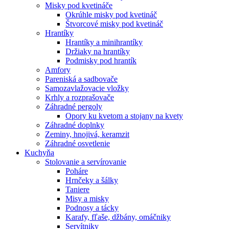
Misky pod kvetináče
Okrúhle misky pod kvetináč
Štvorcové misky pod kvetináč
Hrantíky
Hrantíky a minihrantíky
Držiaky na hrantíky
Podmisky pod hrantík
Amfory
Pareniská a sadbovače
Samozavlažovacie vložky
Krhly a rozprašovače
Záhradné pergoly
Opory ku kvetom a stojany na kvety
Záhradné doplnky
Zeminy, hnojivá, keramzit
Záhradné osvetlenie
Kuchyňa
Stolovanie a servírovanie
Poháre
Hrnčeky a šálky
Taniere
Misy a misky
Podnosy a tácky
Karafy, fľaše, džbány, omáčniky
Servítniky