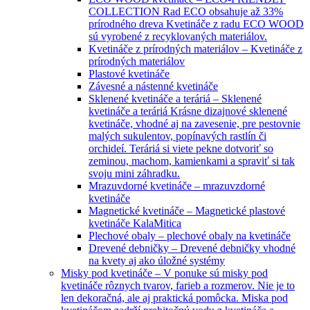
COLLECTION Rad ECO obsahuje až 33%
prírodného dreva Kvetináče z radu ECO WOOD
sú vyrobené z recyklovaných materiálov.
Kvetináče z prírodných materiálov
–
Kvetináče z
prírodných materiálov
Plastové kvetináče
Závesné a nástenné kvetináče
Sklenené kvetináče a teráriá
–
Sklenené
kvetináče a teráriá Krásne dizajnové sklenené
kvetináče, vhodné aj na zavesenie, pre pestovnie
malých sukulentov, popínavých rastlín či
orchideí. Teráriá si viete pekne dotvoriť so
zeminou, machom, kamienkami a spraviť si tak
svoju mini záhradku.
Mrazuvdorné kvetináče
–
mrazuvzdorné
kvetináče
Magnetické kvetináče
–
Magnetické plastové
kvetináče KalaMitica
Plechové obaly
–
plechové obaly na kvetináče
Drevené debničky
–
Drevené debničky vhodné
na kvety aj ako úložné systémy
Misky pod kvetináče
–
V ponuke sú misky pod
kvetináče rôznych tvarov, farieb a rozmerov. Nie je to
len dekoračná, ale aj praktická pomôcka. Miska pod