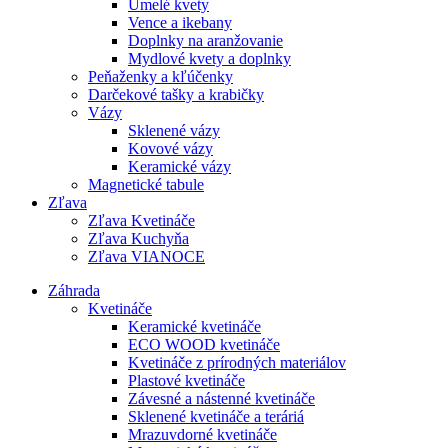
Umelé kvety
Vence a ikebany
Doplnky na aranžovanie
Mydlové kvety a doplnky
Peňaženky a kľúčenky
Darčekové tašky a krabičky
Vázy
Sklenené vázy
Kovové vázy
Keramické vázy
Magnetické tabule
Zľava
Zľava Kvetináče
Zľava Kuchyňa
Zľava VIANOCE
Záhrada
Kvetináče
Keramické kvetináče
ECO WOOD kvetináče
Kvetináče z prírodných materiálov
Plastové kvetináče
Závesné a nástenné kvetináče
Sklenené kvetináče a teráriá
Mrazuvdorné kvetináče