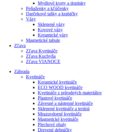
Mydlové kvety a doplnky
Peňaženky a kľúčenky
Darčekové tašky a krabičky
Vázy
Sklenené vázy
Kovové vázy
Keramické vázy
Magnetické tabule
Zľava
Zľava Kvetináče
Zľava Kuchyňa
Zľava VIANOCE
Záhrada
Kvetináče
Keramické kvetináče
ECO WOOD kvetináče
Kvetináče z prírodných materiálov
Plastové kvetináče
Závesné a nástenné kvetináče
Sklenené kvetináče a teráriá
Mrazuvdorné kvetináče
Magnetické kvetináče
Plechové obaly
Drevené debničky