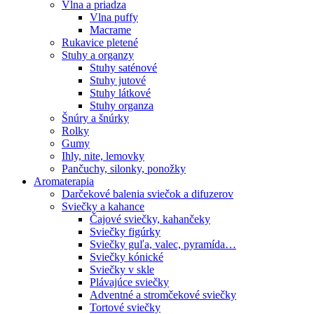
Vlna a priadza
Vlna puffy
Macrame
Rukavice pletené
Stuhy a organzy
Stuhy saténové
Stuhy jutové
Stuhy látkové
Stuhy organza
Šnúry a šnúrky
Rolky
Gumy
Ihly, nite, lemovky
Pančuchy, silonky, ponožky
Aromaterapia
Darčekové balenia sviečok a difuzerov
Sviečky a kahance
Čajové sviečky, kahančeky
Sviečky figúrky
Sviečky guľa, valec, pyramída…
Sviečky kónické
Sviečky v skle
Plávajúce sviečky
Adventné a stromčekové sviečky
Tortové sviečky