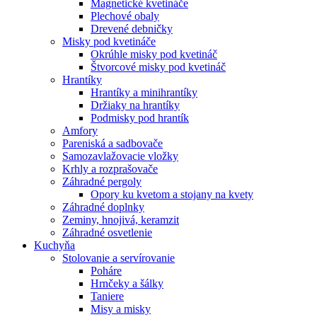
Magnetické kvetináče
Plechové obaly
Drevené debničky
Misky pod kvetináče
Okrúhle misky pod kvetináč
Štvorcové misky pod kvetináč
Hrantíky
Hrantíky a minihrantíky
Držiaky na hrantíky
Podmisky pod hrantík
Amfory
Pareniská a sadbovače
Samozavlažovacie vložky
Krhly a rozprašovače
Záhradné pergoly
Opory ku kvetom a stojany na kvety
Záhradné doplnky
Zeminy, hnojivá, keramzit
Záhradné osvetlenie
Kuchyňa
Stolovanie a servírovanie
Poháre
Hrnčeky a šálky
Taniere
Misy a misky