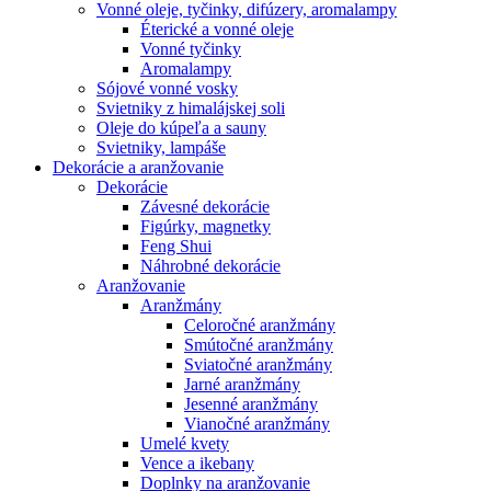
Vonné oleje, tyčinky, difúzery, aromalampy
Éterické a vonné oleje
Vonné tyčinky
Aromalampy
Sójové vonné vosky
Svietniky z himalájskej soli
Oleje do kúpeľa a sauny
Svietniky, lampáše
Dekorácie a aranžovanie
Dekorácie
Závesné dekorácie
Figúrky, magnetky
Feng Shui
Náhrobné dekorácie
Aranžovanie
Aranžmány
Celoročné aranžmány
Smútočné aranžmány
Sviatočné aranžmány
Jarné aranžmány
Jesenné aranžmány
Vianočné aranžmány
Umelé kvety
Vence a ikebany
Doplnky na aranžovanie