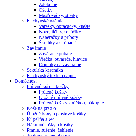
Zdobenie
Ošatky
Masľovačky, stierky
Kuchynské náčinie
Varešky, obracačky, kliešte
Nože, tĺčiky, sekáčiky
Naberačky a príbory
Škrabky a strúhadlá
Zaváranie
Zaváracie poháre
Viečka, otvárače, hlavice
Doplnky na zaváranie
Sekulská keramika
Kuchynský textil a papier
Domácnosť
Prútené koše a košíky
Prútené košíky
Úložné prútené košíky
Prútené košíky s rúčkou, nákupné
Koše na prádlo
Úložné boxy a plastové košíky
Kúpeľňa a wc
Nákupné tašky a košíky
Pranie, sušenie, žehlenie
Teplomery, ventilátory