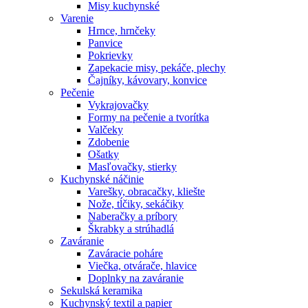
Misy kuchynské
Varenie
Hrnce, hrnčeky
Panvice
Pokrievky
Zapekacie misy, pekáče, plechy
Čajníky, kávovary, konvice
Pečenie
Vykrajovačky
Formy na pečenie a tvorítka
Valčeky
Zdobenie
Ošatky
Masľovačky, stierky
Kuchynské náčinie
Varešky, obracačky, kliešte
Nože, tĺčiky, sekáčiky
Naberačky a príbory
Škrabky a strúhadlá
Zaváranie
Zaváracie poháre
Viečka, otvárače, hlavice
Doplnky na zaváranie
Sekulská keramika
Kuchynský textil a papier