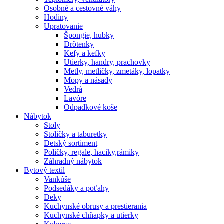
Osobné a cestovné váhy
Hodiny
Upratovanie
Špongie, hubky
Drôtenky
Kefy a kefky
Utierky, handry, prachovky
Metly, metličky, zmetáky, lopatky
Mopy a násady
Vedrá
Lavóre
Odpadkové koše
Nábytok
Stoly
Stoličky a taburetky
Detský sortiment
Poličky, regale, haciky,rámiky
Záhradný nábytok
Bytový textil
Vankúše
Podsedáky a poťahy
Deky
Kuchynské obrusy a prestierania
Kuchynské chňapky a utierky