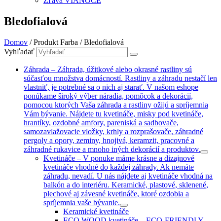
Zľava VIANOCE
Bledofialová
Domov
/ Produkt Farba / Bledofialová
Vyhľadať
Záhrada
–
Záhrada, úžitkové alebo okrasné rastliny sú
súčasťou množstva domácností. Rastliny a záhradu nestačí len
vlastniť, je potrebné sa o nich aj starať. V našom eshope
ponúkame široký výber náradia, pomôcok a dekorácií,
pomocou ktorých Vaša záhrada a rastliny ožijú a spríjemnia
Vám bývanie. Nájdete tu kvetináče, misky pod kvetináče,
hrantíky, ozdobné amfory, pareniská a sadbovače,
samozavlažovacie vložky, krhly a rozprašovače, záhradné
pergoly a opory, zeminy, hnojivá, keramzit, pracovné a
záhradné rukavice a mnoho iných dekorácií a produktov.
Kvetináče
–
V ponuke máme krásne a dizajnové
kvetináče vhodné do každej záhrady. Ak nemáte
záhradu, nevadí. U nás nájdete aj kvetináče vhodná na
balkón a do interiéru. Keramické, plastové, sklenené,
plechové aj závesné kvetináče, ktoré ozdobia a
spríjemnia vaše bývanie.
Keramické kvetináče
ECO WOOD kvetináče
–
ECO-FRIENDLY