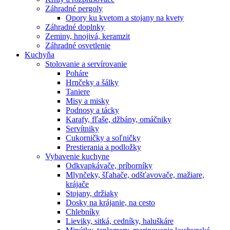
Záhradné pergoly
Opory ku kvetom a stojany na kvety
Záhradné doplnky
Zeminy, hnojivá, keramzit
Záhradné osvetlenie
Kuchyňa
Stolovanie a servírovanie
Poháre
Hrnčeky a šálky
Taniere
Misy a misky
Podnosy a tácky
Karafy, fľaše, džbány, omáčniky
Servítniky
Cukorničky a soľničky
Prestierania a podložky
Vybavenie kuchyne
Odkvapkávače, príborníky
Mlynčeky, šľahače, odšťavovače, mažiare,
krájače
Stojany, držiaky
Dosky na krájanie, na cesto
Chlebníky
Lieviky, sitká, cedníky, haluškáre