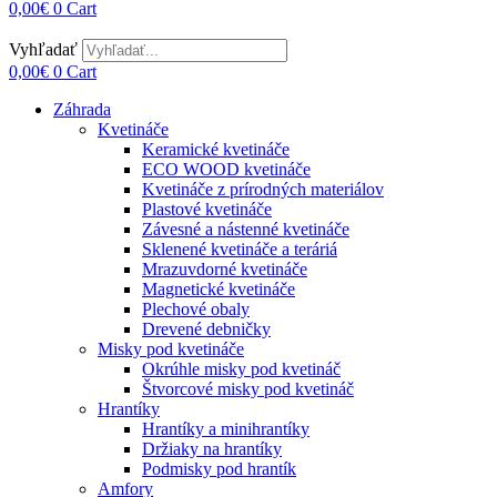
0,00
€
0
Cart
Vyhľadať
0,00
€
0
Cart
Záhrada
Kvetináče
Keramické kvetináče
ECO WOOD kvetináče
Kvetináče z prírodných materiálov
Plastové kvetináče
Závesné a nástenné kvetináče
Sklenené kvetináče a teráriá
Mrazuvdorné kvetináče
Magnetické kvetináče
Plechové obaly
Drevené debničky
Misky pod kvetináče
Okrúhle misky pod kvetináč
Štvorcové misky pod kvetináč
Hrantíky
Hrantíky a minihrantíky
Držiaky na hrantíky
Podmisky pod hrantík
Amfory