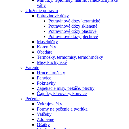
Minútky, teplomery, marinovanie,kuchynské
váhy
Uloženie potravín
Potravinové dózy
Potravinové dózy keramické
Potravinové dózy sklenené
Potravinové dózy plastové
Potravinové dózy plechové
Maselničky
Koreničky
Obedáre
Termosky, termomisy, termohrnčeky
Misy kuchynské
Varenie
Hrnce, hrnčeky
Panvice
Pokrievky
Zapekacie misy, pekáče, plechy
Čajníky, kávovary, konvice
Pečenie
Vykrajovačky
Formy na pečenie a tvorítka
Valčeky
Zdobenie
Ošatky