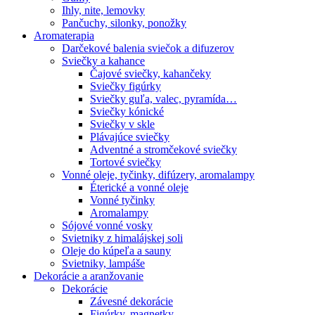
Ihly, nite, lemovky
Pančuchy, silonky, ponožky
Aromaterapia
Darčekové balenia sviečok a difuzerov
Sviečky a kahance
Čajové sviečky, kahančeky
Sviečky figúrky
Sviečky guľa, valec, pyramída…
Sviečky kónické
Sviečky v skle
Plávajúce sviečky
Adventné a stromčekové sviečky
Tortové sviečky
Vonné oleje, tyčinky, difúzery, aromalampy
Éterické a vonné oleje
Vonné tyčinky
Aromalampy
Sójové vonné vosky
Svietniky z himalájskej soli
Oleje do kúpeľa a sauny
Svietniky, lampáše
Dekorácie a aranžovanie
Dekorácie
Závesné dekorácie
Figúrky, magnetky