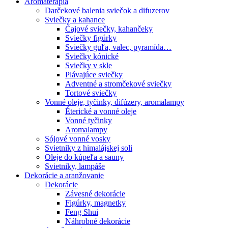
Aromaterapia
Darčekové balenia sviečok a difuzerov
Sviečky a kahance
Čajové sviečky, kahančeky
Sviečky figúrky
Sviečky guľa, valec, pyramída…
Sviečky kónické
Sviečky v skle
Plávajúce sviečky
Adventné a stromčekové sviečky
Tortové sviečky
Vonné oleje, tyčinky, difúzery, aromalampy
Éterické a vonné oleje
Vonné tyčinky
Aromalampy
Sójové vonné vosky
Svietniky z himalájskej soli
Oleje do kúpeľa a sauny
Svietniky, lampáše
Dekorácie a aranžovanie
Dekorácie
Závesné dekorácie
Figúrky, magnetky
Feng Shui
Náhrobné dekorácie