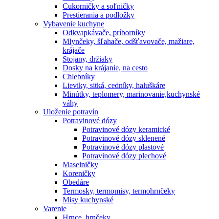
Cukorničky a soľničky
Prestierania a podložky
Vybavenie kuchyne
Odkvapkávače, príborníky
Mlynčeky, šľahače, odšťavovače, mažiare,
krájače
Stojany, držiaky
Dosky na krájanie, na cesto
Chlebníky
Lieviky, sitká, cedníky, haluškáre
Minútky, teplomery, marinovanie,kuchynské
váhy
Uloženie potravín
Potravinové dózy
Potravinové dózy keramické
Potravinové dózy sklenené
Potravinové dózy plastové
Potravinové dózy plechové
Maselničky
Koreničky
Obedáre
Termosky, termomisy, termohrnčeky
Misy kuchynské
Varenie
Hrnce, hrnčeky