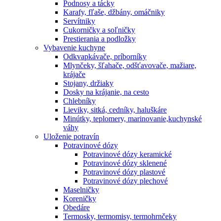
Podnosy a tácky
Karafy, fľaše, džbány, omáčniky
Servítniky
Cukorničky a soľničky
Prestierania a podložky
Vybavenie kuchyne
Odkvapkávače, príborníky
Mlynčeky, šľahače, odšťavovače, mažiare,
krájače
Stojany, držiaky
Dosky na krájanie, na cesto
Chlebníky
Lieviky, sitká, cedníky, haluškáre
Minútky, teplomery, marinovanie,kuchynské
váhy
Uloženie potravín
Potravinové dózy
Potravinové dózy keramické
Potravinové dózy sklenené
Potravinové dózy plastové
Potravinové dózy plechové
Maselničky
Koreničky
Obedáre
Termosky, termomisy, termohrnčeky