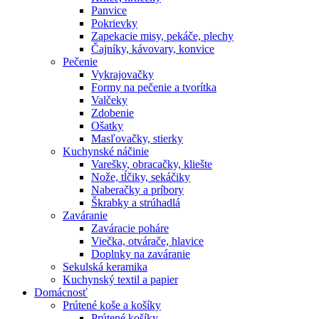
Panvice
Pokrievky
Zapekacie misy, pekáče, plechy
Čajníky, kávovary, konvice
Pečenie
Vykrajovačky
Formy na pečenie a tvorítka
Valčeky
Zdobenie
Ošatky
Masľovačky, stierky
Kuchynské náčinie
Varešky, obracačky, kliešte
Nože, tĺčiky, sekáčiky
Naberačky a príbory
Škrabky a strúhadlá
Zaváranie
Zaváracie poháre
Viečka, otvárače, hlavice
Doplnky na zaváranie
Sekulská keramika
Kuchynský textil a papier
Domácnosť
Prútené koše a košíky
Prútené košíky