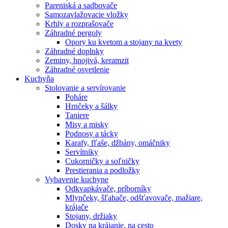
Pareniská a sadbovače
Samozavlažovacie vložky
Krhly a rozprašovače
Záhradné pergoly
Opory ku kvetom a stojany na kvety
Záhradné doplnky
Zeminy, hnojivá, keramzit
Záhradné osvetlenie
Kuchyňa
Stolovanie a servírovanie
Poháre
Hrnčeky a šálky
Taniere
Misy a misky
Podnosy a tácky
Karafy, fľaše, džbány, omáčniky
Servítniky
Cukorničky a soľničky
Prestierania a podložky
Vybavenie kuchyne
Odkvapkávače, príborníky
Mlynčeky, šľahače, odšťavovače, mažiare,
krájače
Stojany, držiaky
Dosky na krájanie, na cesto