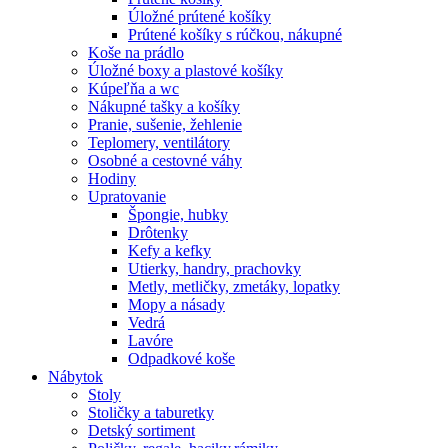
Úložné prútené košíky
Prútené košíky s rúčkou, nákupné
Koše na prádlo
Úložné boxy a plastové košíky
Kúpeľňa a wc
Nákupné tašky a košíky
Pranie, sušenie, žehlenie
Teplomery, ventilátory
Osobné a cestovné váhy
Hodiny
Upratovanie
Špongie, hubky
Drôtenky
Kefy a kefky
Utierky, handry, prachovky
Metly, metličky, zmetáky, lopatky
Mopy a násady
Vedrá
Lavóre
Odpadkové koše
Nábytok
Stoly
Stoličky a taburetky
Detský sortiment