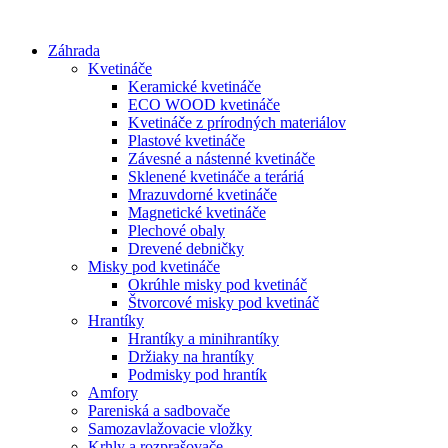
Preskočiť
na
Záhrada
obsah
Kvetináče
Keramické kvetináče
ECO WOOD kvetináče
Kvetináče z prírodných materiálov
Plastové kvetináče
Závesné a nástenné kvetináče
Sklenené kvetináče a teráriá
Mrazuvdorné kvetináče
Magnetické kvetináče
Plechové obaly
Drevené debničky
Misky pod kvetináče
Okrúhle misky pod kvetináč
Štvorcové misky pod kvetináč
Hrantíky
Hrantíky a minihrantíky
Držiaky na hrantíky
Podmisky pod hrantík
Amfory
Pareniská a sadbovače
Samozavlažovacie vložky
Krhly a rozprašovače