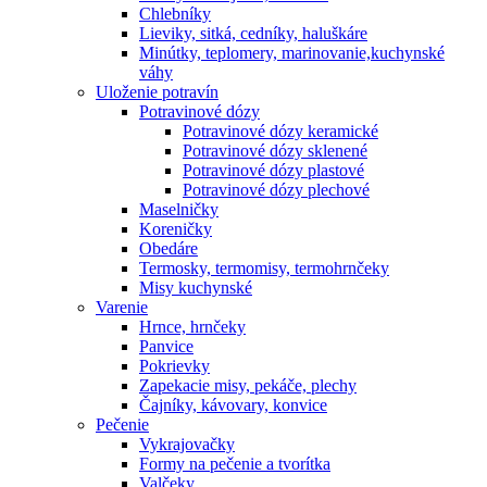
Chlebníky
Lieviky, sitká, cedníky, haluškáre
Minútky, teplomery, marinovanie,kuchynské
váhy
Uloženie potravín
Potravinové dózy
Potravinové dózy keramické
Potravinové dózy sklenené
Potravinové dózy plastové
Potravinové dózy plechové
Maselničky
Koreničky
Obedáre
Termosky, termomisy, termohrnčeky
Misy kuchynské
Varenie
Hrnce, hrnčeky
Panvice
Pokrievky
Zapekacie misy, pekáče, plechy
Čajníky, kávovary, konvice
Pečenie
Vykrajovačky
Formy na pečenie a tvorítka
Valčeky