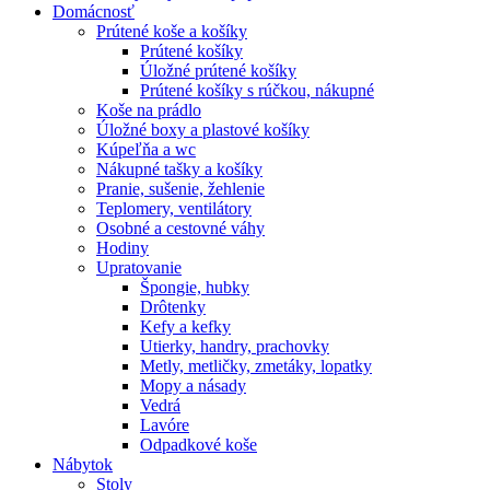
Domácnosť
Prútené koše a košíky
Prútené košíky
Úložné prútené košíky
Prútené košíky s rúčkou, nákupné
Koše na prádlo
Úložné boxy a plastové košíky
Kúpeľňa a wc
Nákupné tašky a košíky
Pranie, sušenie, žehlenie
Teplomery, ventilátory
Osobné a cestovné váhy
Hodiny
Upratovanie
Špongie, hubky
Drôtenky
Kefy a kefky
Utierky, handry, prachovky
Metly, metličky, zmetáky, lopatky
Mopy a násady
Vedrá
Lavóre
Odpadkové koše
Nábytok
Stoly