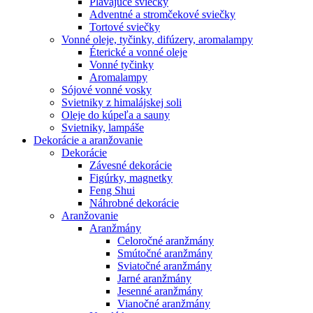
Plávajúce sviečky
Adventné a stromčekové sviečky
Tortové sviečky
Vonné oleje, tyčinky, difúzery, aromalampy
Éterické a vonné oleje
Vonné tyčinky
Aromalampy
Sójové vonné vosky
Svietniky z himalájskej soli
Oleje do kúpeľa a sauny
Svietniky, lampáše
Dekorácie a aranžovanie
Dekorácie
Závesné dekorácie
Figúrky, magnetky
Feng Shui
Náhrobné dekorácie
Aranžovanie
Aranžmány
Celoročné aranžmány
Smútočné aranžmány
Sviatočné aranžmány
Jarné aranžmány
Jesenné aranžmány
Vianočné aranžmány