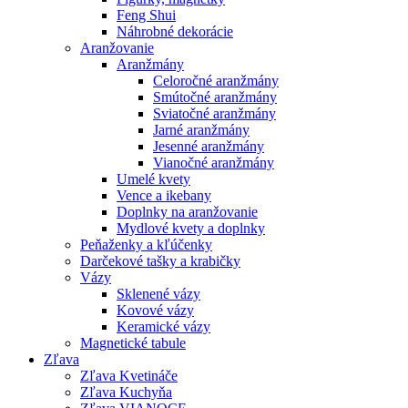
Feng Shui
Náhrobné dekorácie
Aranžovanie
Aranžmány
Celoročné aranžmány
Smútočné aranžmány
Sviatočné aranžmány
Jarné aranžmány
Jesenné aranžmány
Vianočné aranžmány
Umelé kvety
Vence a ikebany
Doplnky na aranžovanie
Mydlové kvety a doplnky
Peňaženky a kľúčenky
Darčekové tašky a krabičky
Vázy
Sklenené vázy
Kovové vázy
Keramické vázy
Magnetické tabule
Zľava
Zľava Kvetináče
Zľava Kuchyňa