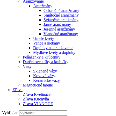
Aranžovanie
Aranžmány
Celoročné aranžmány
Smútočné aranžmány
Sviatočné aranžmány
Jarné aranžmány
Jesenné aranžmány
Vianočné aranžmány
Umelé kvety
Vence a ikebany
Doplnky na aranžovanie
Mydlové kvety a doplnky
Peňaženky a kľúčenky
Darčekové tašky a krabičky
Vázy
Sklenené vázy
Kovové vázy
Keramické vázy
Magnetické tabule
Zľava
Zľava Kvetináče
Zľava Kuchyňa
Zľava VIANOCE
Vyhľadať