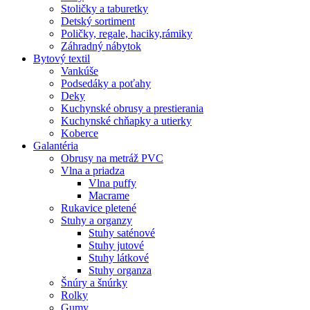
Stoličky a taburetky
Detský sortiment
Poličky, regale, haciky,rámiky
Záhradný nábytok
Bytový textil
Vankúše
Podsedáky a poťahy
Deky
Kuchynské obrusy a prestierania
Kuchynské chňapky a utierky
Koberce
Galantéria
Obrusy na metráž PVC
Vlna a priadza
Vlna puffy
Macrame
Rukavice pletené
Stuhy a organzy
Stuhy saténové
Stuhy jutové
Stuhy látkové
Stuhy organza
Šnúry a šnúrky
Rolky
Gumy