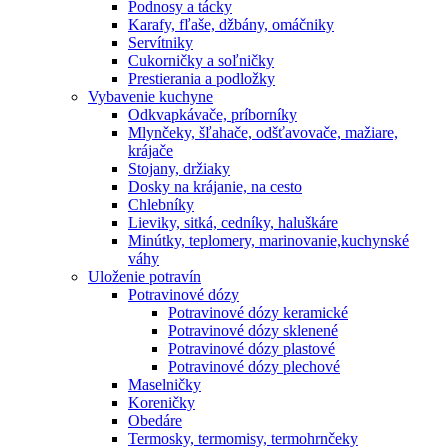
Podnosy a tácky
Karafy, fľaše, džbány, omáčniky
Servítniky
Cukorničky a soľničky
Prestierania a podložky
Vybavenie kuchyne
Odkvapkávače, príborníky
Mlynčeky, šľahače, odšťavovače, mažiare,
krájače
Stojany, držiaky
Dosky na krájanie, na cesto
Chlebníky
Lieviky, sitká, cedníky, haluškáre
Minútky, teplomery, marinovanie,kuchynské
váhy
Uloženie potravín
Potravinové dózy
Potravinové dózy keramické
Potravinové dózy sklenené
Potravinové dózy plastové
Potravinové dózy plechové
Maselničky
Koreničky
Obedáre
Termosky, termomisy, termohrnčeky