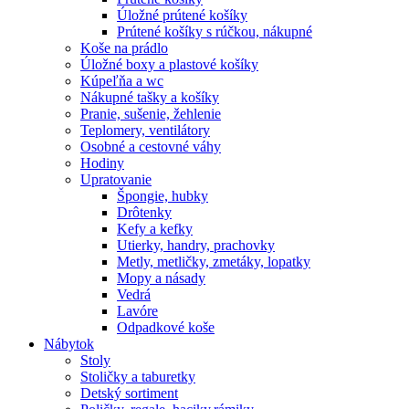
Úložné prútené košíky
Prútené košíky s rúčkou, nákupné
Koše na prádlo
Úložné boxy a plastové košíky
Kúpeľňa a wc
Nákupné tašky a košíky
Pranie, sušenie, žehlenie
Teplomery, ventilátory
Osobné a cestovné váhy
Hodiny
Upratovanie
Špongie, hubky
Drôtenky
Kefy a kefky
Utierky, handry, prachovky
Metly, metličky, zmetáky, lopatky
Mopy a násady
Vedrá
Lavóre
Odpadkové koše
Nábytok
Stoly
Stoličky a taburetky
Detský sortiment