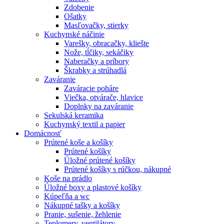
Zdobenie
Ošatky
Masľovačky, stierky
Kuchynské náčinie
Varešky, obracačky, kliešte
Nože, tĺčiky, sekáčiky
Naberačky a príbory
Škrabky a strúhadlá
Zaváranie
Zaváracie poháre
Viečka, otvárače, hlavice
Doplnky na zaváranie
Sekulská keramika
Kuchynský textil a papier
Domácnosť
Prútené koše a košíky
Prútené košíky
Úložné prútené košíky
Prútené košíky s rúčkou, nákupné
Koše na prádlo
Úložné boxy a plastové košíky
Kúpeľňa a wc
Nákupné tašky a košíky
Pranie, sušenie, žehlenie
Teplomery, ventilátory