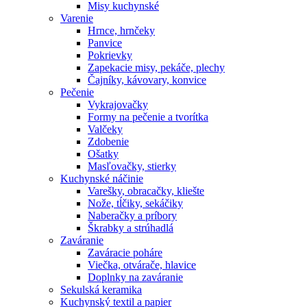
Misy kuchynské
Varenie
Hrnce, hrnčeky
Panvice
Pokrievky
Zapekacie misy, pekáče, plechy
Čajníky, kávovary, konvice
Pečenie
Vykrajovačky
Formy na pečenie a tvorítka
Valčeky
Zdobenie
Ošatky
Masľovačky, stierky
Kuchynské náčinie
Varešky, obracačky, kliešte
Nože, tĺčiky, sekáčiky
Naberačky a príbory
Škrabky a strúhadlá
Zaváranie
Zaváracie poháre
Viečka, otvárače, hlavice
Doplnky na zaváranie
Sekulská keramika
Kuchynský textil a papier