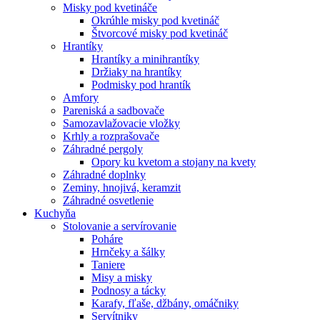
Misky pod kvetináče
Okrúhle misky pod kvetináč
Štvorcové misky pod kvetináč
Hrantíky
Hrantíky a minihrantíky
Držiaky na hrantíky
Podmisky pod hrantík
Amfory
Pareniská a sadbovače
Samozavlažovacie vložky
Krhly a rozprašovače
Záhradné pergoly
Opory ku kvetom a stojany na kvety
Záhradné doplnky
Zeminy, hnojivá, keramzit
Záhradné osvetlenie
Kuchyňa
Stolovanie a servírovanie
Poháre
Hrnčeky a šálky
Taniere
Misy a misky
Podnosy a tácky
Karafy, fľaše, džbány, omáčniky
Servítniky