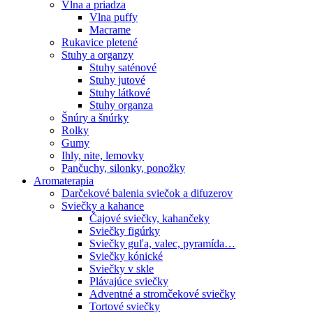
Vlna a priadza
Vlna puffy
Macrame
Rukavice pletené
Stuhy a organzy
Stuhy saténové
Stuhy jutové
Stuhy látkové
Stuhy organza
Šnúry a šnúrky
Rolky
Gumy
Ihly, nite, lemovky
Pančuchy, silonky, ponožky
Aromaterapia
Darčekové balenia sviečok a difuzerov
Sviečky a kahance
Čajové sviečky, kahančeky
Sviečky figúrky
Sviečky guľa, valec, pyramída…
Sviečky kónické
Sviečky v skle
Plávajúce sviečky
Adventné a stromčekové sviečky
Tortové sviečky