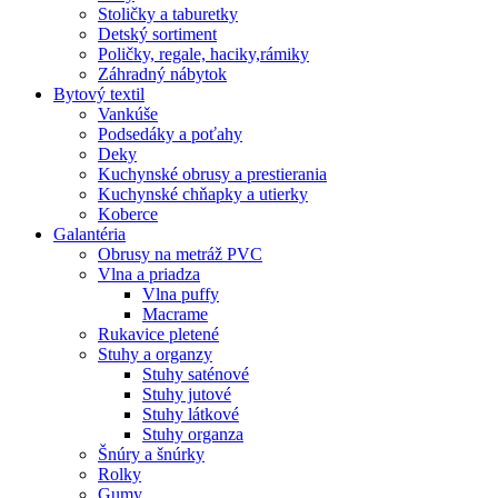
Stoličky a taburetky
Detský sortiment
Poličky, regale, haciky,rámiky
Záhradný nábytok
Bytový textil
Vankúše
Podsedáky a poťahy
Deky
Kuchynské obrusy a prestierania
Kuchynské chňapky a utierky
Koberce
Galantéria
Obrusy na metráž PVC
Vlna a priadza
Vlna puffy
Macrame
Rukavice pletené
Stuhy a organzy
Stuhy saténové
Stuhy jutové
Stuhy látkové
Stuhy organza
Šnúry a šnúrky
Rolky
Gumy