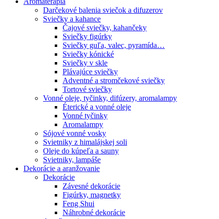
Aromaterapia
Darčekové balenia sviečok a difuzerov
Sviečky a kahance
Čajové sviečky, kahančeky
Sviečky figúrky
Sviečky guľa, valec, pyramída…
Sviečky kónické
Sviečky v skle
Plávajúce sviečky
Adventné a stromčekové sviečky
Tortové sviečky
Vonné oleje, tyčinky, difúzery, aromalampy
Éterické a vonné oleje
Vonné tyčinky
Aromalampy
Sójové vonné vosky
Svietniky z himalájskej soli
Oleje do kúpeľa a sauny
Svietniky, lampáše
Dekorácie a aranžovanie
Dekorácie
Závesné dekorácie
Figúrky, magnetky
Feng Shui
Náhrobné dekorácie