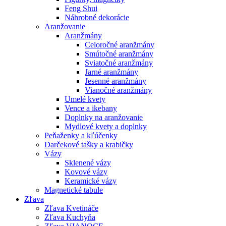
Feng Shui
Náhrobné dekorácie
Aranžovanie
Aranžmány
Celoročné aranžmány
Smútočné aranžmány
Sviatočné aranžmány
Jarné aranžmány
Jesenné aranžmány
Vianočné aranžmány
Umelé kvety
Vence a ikebany
Doplnky na aranžovanie
Mydlové kvety a doplnky
Peňaženky a kľúčenky
Darčekové tašky a krabičky
Vázy
Sklenené vázy
Kovové vázy
Keramické vázy
Magnetické tabule
Zľava
Zľava Kvetináče
Zľava Kuchyňa