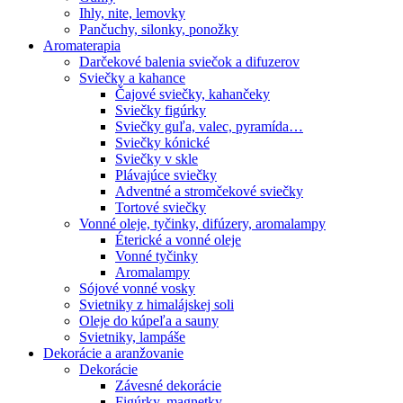
Ihly, nite, lemovky
Pančuchy, silonky, ponožky
Aromaterapia
Darčekové balenia sviečok a difuzerov
Sviečky a kahance
Čajové sviečky, kahančeky
Sviečky figúrky
Sviečky guľa, valec, pyramída…
Sviečky kónické
Sviečky v skle
Plávajúce sviečky
Adventné a stromčekové sviečky
Tortové sviečky
Vonné oleje, tyčinky, difúzery, aromalampy
Éterické a vonné oleje
Vonné tyčinky
Aromalampy
Sójové vonné vosky
Svietniky z himalájskej soli
Oleje do kúpeľa a sauny
Svietniky, lampáše
Dekorácie a aranžovanie
Dekorácie
Závesné dekorácie
Figúrky, magnetky