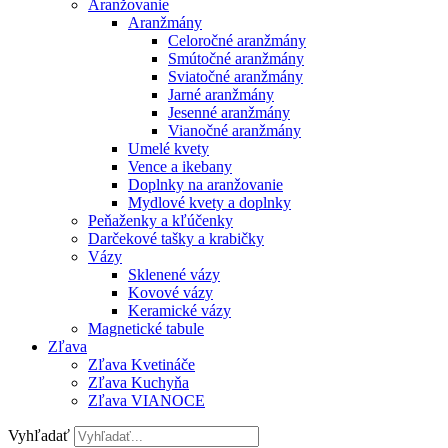
Aranžovanie
Aranžmány
Celoročné aranžmány
Smútočné aranžmány
Sviatočné aranžmány
Jarné aranžmány
Jesenné aranžmány
Vianočné aranžmány
Umelé kvety
Vence a ikebany
Doplnky na aranžovanie
Mydlové kvety a doplnky
Peňaženky a kľúčenky
Darčekové tašky a krabičky
Vázy
Sklenené vázy
Kovové vázy
Keramické vázy
Magnetické tabule
Zľava
Zľava Kvetináče
Zľava Kuchyňa
Zľava VIANOCE
Vyhľadať