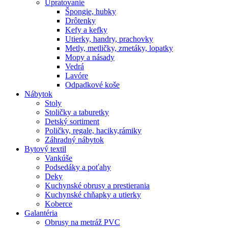
Upratovanie
Špongie, hubky
Drôtenky
Kefy a kefky
Utierky, handry, prachovky
Metly, metličky, zmetáky, lopatky
Mopy a násady
Vedrá
Lavóre
Odpadkové koše
Nábytok
Stoly
Stoličky a taburetky
Detský sortiment
Poličky, regale, haciky,rámiky
Záhradný nábytok
Bytový textil
Vankúše
Podsedáky a poťahy
Deky
Kuchynské obrusy a prestierania
Kuchynské chňapky a utierky
Koberce
Galantéria
Obrusy na metráž PVC