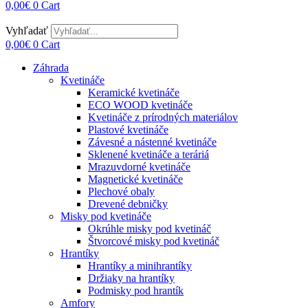
0,00
€
0
Cart
Vyhľadať
0,00
€
0
Cart
Záhrada
Kvetináče
Keramické kvetináče
ECO WOOD kvetináče
Kvetináče z prírodných materiálov
Plastové kvetináče
Závesné a nástenné kvetináče
Sklenené kvetináče a teráriá
Mrazuvdorné kvetináče
Magnetické kvetináče
Plechové obaly
Drevené debničky
Misky pod kvetináče
Okrúhle misky pod kvetináč
Štvorcové misky pod kvetináč
Hrantíky
Hrantíky a minihrantíky
Držiaky na hrantíky
Podmisky pod hrantík
Amfory