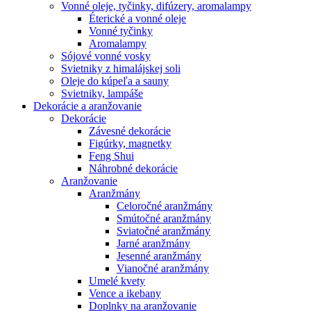
Vonné oleje, tyčinky, difúzery, aromalampy
Éterické a vonné oleje
Vonné tyčinky
Aromalampy
Sójové vonné vosky
Svietniky z himalájskej soli
Oleje do kúpeľa a sauny
Svietniky, lampáše
Dekorácie a aranžovanie
Dekorácie
Závesné dekorácie
Figúrky, magnetky
Feng Shui
Náhrobné dekorácie
Aranžovanie
Aranžmány
Celoročné aranžmány
Smútočné aranžmány
Sviatočné aranžmány
Jarné aranžmány
Jesenné aranžmány
Vianočné aranžmány
Umelé kvety
Vence a ikebany
Doplnky na aranžovanie