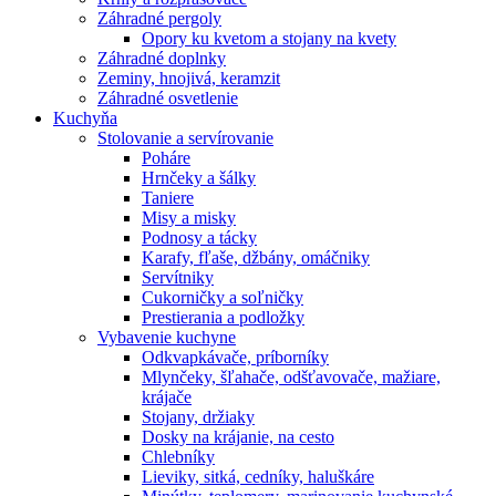
Záhradné pergoly
Opory ku kvetom a stojany na kvety
Záhradné doplnky
Zeminy, hnojivá, keramzit
Záhradné osvetlenie
Kuchyňa
Stolovanie a servírovanie
Poháre
Hrnčeky a šálky
Taniere
Misy a misky
Podnosy a tácky
Karafy, fľaše, džbány, omáčniky
Servítniky
Cukorničky a soľničky
Prestierania a podložky
Vybavenie kuchyne
Odkvapkávače, príborníky
Mlynčeky, šľahače, odšťavovače, mažiare,
krájače
Stojany, držiaky
Dosky na krájanie, na cesto
Chlebníky
Lieviky, sitká, cedníky, haluškáre