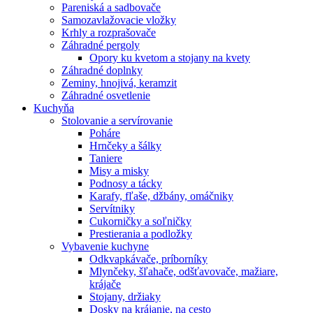
Pareniská a sadbovače
Samozavlažovacie vložky
Krhly a rozprašovače
Záhradné pergoly
Opory ku kvetom a stojany na kvety
Záhradné doplnky
Zeminy, hnojivá, keramzit
Záhradné osvetlenie
Kuchyňa
Stolovanie a servírovanie
Poháre
Hrnčeky a šálky
Taniere
Misy a misky
Podnosy a tácky
Karafy, fľaše, džbány, omáčniky
Servítniky
Cukorničky a soľničky
Prestierania a podložky
Vybavenie kuchyne
Odkvapkávače, príborníky
Mlynčeky, šľahače, odšťavovače, mažiare,
krájače
Stojany, držiaky
Dosky na krájanie, na cesto