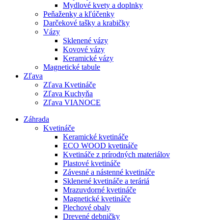
Mydlové kvety a doplnky
Peňaženky a kľúčenky
Darčekové tašky a krabičky
Vázy
Sklenené vázy
Kovové vázy
Keramické vázy
Magnetické tabule
Zľava
Zľava Kvetináče
Zľava Kuchyňa
Zľava VIANOCE
Záhrada
Kvetináče
Keramické kvetináče
ECO WOOD kvetináče
Kvetináče z prírodných materiálov
Plastové kvetináče
Závesné a nástenné kvetináče
Sklenené kvetináče a teráriá
Mrazuvdorné kvetináče
Magnetické kvetináče
Plechové obaly
Drevené debničky