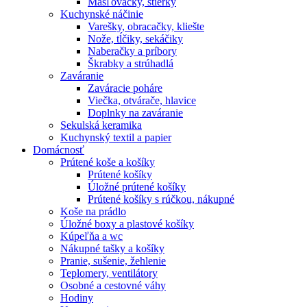
Masľovačky, stierky
Kuchynské náčinie
Varešky, obracačky, kliešte
Nože, tĺčiky, sekáčiky
Naberačky a príbory
Škrabky a strúhadlá
Zaváranie
Zaváracie poháre
Viečka, otvárače, hlavice
Doplnky na zaváranie
Sekulská keramika
Kuchynský textil a papier
Domácnosť
Prútené koše a košíky
Prútené košíky
Úložné prútené košíky
Prútené košíky s rúčkou, nákupné
Koše na prádlo
Úložné boxy a plastové košíky
Kúpeľňa a wc
Nákupné tašky a košíky
Pranie, sušenie, žehlenie
Teplomery, ventilátory
Osobné a cestovné váhy
Hodiny