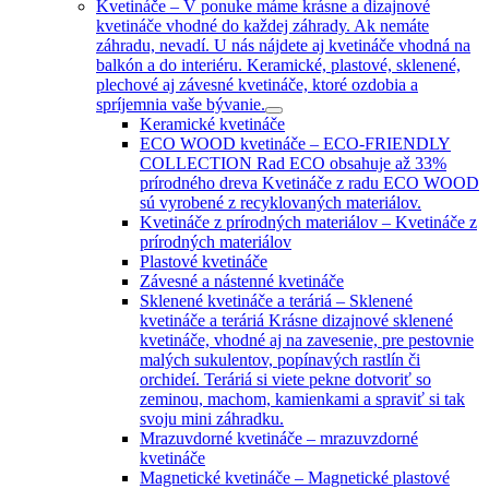
Kvetináče
–
V ponuke máme krásne a dizajnové
kvetináče vhodné do každej záhrady. Ak nemáte
záhradu, nevadí. U nás nájdete aj kvetináče vhodná na
balkón a do interiéru. Keramické, plastové, sklenené,
plechové aj závesné kvetináče, ktoré ozdobia a
spríjemnia vaše bývanie.
Keramické kvetináče
ECO WOOD kvetináče
–
ECO-FRIENDLY
COLLECTION Rad ECO obsahuje až 33%
prírodného dreva Kvetináče z radu ECO WOOD
sú vyrobené z recyklovaných materiálov.
Kvetináče z prírodných materiálov
–
Kvetináče z
prírodných materiálov
Plastové kvetináče
Závesné a nástenné kvetináče
Sklenené kvetináče a teráriá
–
Sklenené
kvetináče a teráriá Krásne dizajnové sklenené
kvetináče, vhodné aj na zavesenie, pre pestovnie
malých sukulentov, popínavých rastlín či
orchideí. Teráriá si viete pekne dotvoriť so
zeminou, machom, kamienkami a spraviť si tak
svoju mini záhradku.
Mrazuvdorné kvetináče
–
mrazuvzdorné
kvetináče
Magnetické kvetináče
–
Magnetické plastové