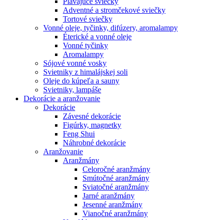
Plávajúce sviečky
Adventné a stromčekové sviečky
Tortové sviečky
Vonné oleje, tyčinky, difúzery, aromalampy
Éterické a vonné oleje
Vonné tyčinky
Aromalampy
Sójové vonné vosky
Svietniky z himalájskej soli
Oleje do kúpeľa a sauny
Svietniky, lampáše
Dekorácie a aranžovanie
Dekorácie
Závesné dekorácie
Figúrky, magnetky
Feng Shui
Náhrobné dekorácie
Aranžovanie
Aranžmány
Celoročné aranžmány
Smútočné aranžmány
Sviatočné aranžmány
Jarné aranžmány
Jesenné aranžmány
Vianočné aranžmány