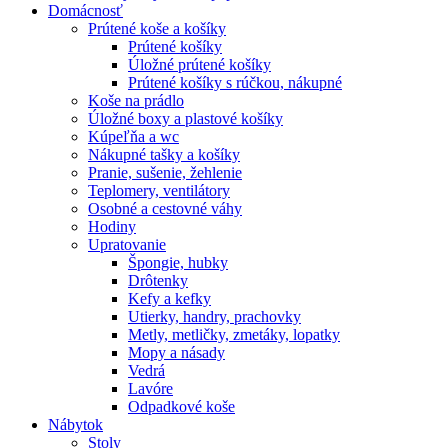
Domácnosť
Prútené koše a košíky
Prútené košíky
Úložné prútené košíky
Prútené košíky s rúčkou, nákupné
Koše na prádlo
Úložné boxy a plastové košíky
Kúpeľňa a wc
Nákupné tašky a košíky
Pranie, sušenie, žehlenie
Teplomery, ventilátory
Osobné a cestovné váhy
Hodiny
Upratovanie
Špongie, hubky
Drôtenky
Kefy a kefky
Utierky, handry, prachovky
Metly, metličky, zmetáky, lopatky
Mopy a násady
Vedrá
Lavóre
Odpadkové koše
Nábytok
Stoly