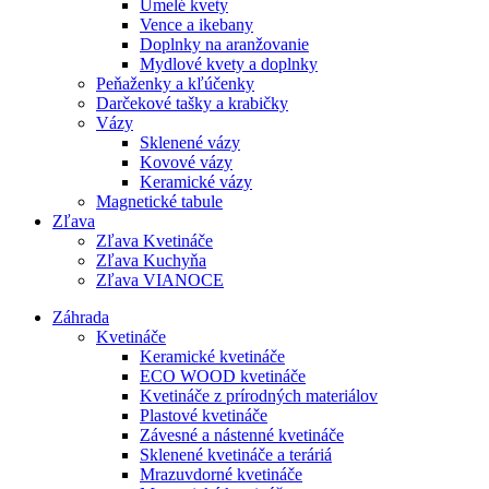
Umelé kvety
Vence a ikebany
Doplnky na aranžovanie
Mydlové kvety a doplnky
Peňaženky a kľúčenky
Darčekové tašky a krabičky
Vázy
Sklenené vázy
Kovové vázy
Keramické vázy
Magnetické tabule
Zľava
Zľava Kvetináče
Zľava Kuchyňa
Zľava VIANOCE
Záhrada
Kvetináče
Keramické kvetináče
ECO WOOD kvetináče
Kvetináče z prírodných materiálov
Plastové kvetináče
Závesné a nástenné kvetináče
Sklenené kvetináče a teráriá
Mrazuvdorné kvetináče