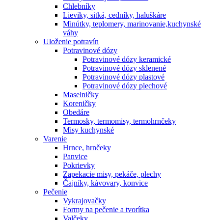
Chlebníky
Lieviky, sitká, cedníky, haluškáre
Minútky, teplomery, marinovanie,kuchynské
váhy
Uloženie potravín
Potravinové dózy
Potravinové dózy keramické
Potravinové dózy sklenené
Potravinové dózy plastové
Potravinové dózy plechové
Maselničky
Koreničky
Obedáre
Termosky, termomisy, termohrnčeky
Misy kuchynské
Varenie
Hrnce, hrnčeky
Panvice
Pokrievky
Zapekacie misy, pekáče, plechy
Čajníky, kávovary, konvice
Pečenie
Vykrajovačky
Formy na pečenie a tvorítka
Valčeky