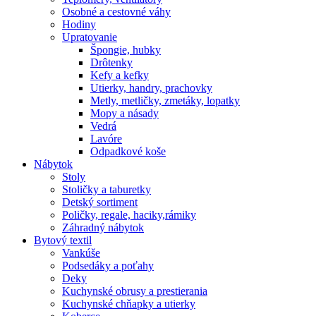
Osobné a cestovné váhy
Hodiny
Upratovanie
Špongie, hubky
Drôtenky
Kefy a kefky
Utierky, handry, prachovky
Metly, metličky, zmetáky, lopatky
Mopy a násady
Vedrá
Lavóre
Odpadkové koše
Nábytok
Stoly
Stoličky a taburetky
Detský sortiment
Poličky, regale, haciky,rámiky
Záhradný nábytok
Bytový textil
Vankúše
Podsedáky a poťahy
Deky
Kuchynské obrusy a prestierania
Kuchynské chňapky a utierky