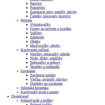
Panvice
Pokrievky
Zapekacie misy, pekáče, plechy
Čajníky, kávovary, konvice
Pečenie
Vykrajovačky
Formy na pečenie a tvorítka
Valčeky
Zdobenie
Ošatky
Masľovačky, stierky
Kuchynské náčinie
Varešky, obracačky, kliešte
Nože, tĺčiky, sekáčiky
Naberačky a príbory
Škrabky a strúhadlá
Zaváranie
Zaváracie poháre
Viečka, otvárače, hlavice
Doplnky na zaváranie
Sekulská keramika
Kuchynský textil a papier
Domácnosť
Prútené koše a košíky
Prútené košíky