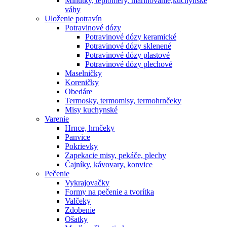
Minútky, teplomery, marinovanie,kuchynské
váhy
Uloženie potravín
Potravinové dózy
Potravinové dózy keramické
Potravinové dózy sklenené
Potravinové dózy plastové
Potravinové dózy plechové
Maselničky
Koreničky
Obedáre
Termosky, termomisy, termohrnčeky
Misy kuchynské
Varenie
Hrnce, hrnčeky
Panvice
Pokrievky
Zapekacie misy, pekáče, plechy
Čajníky, kávovary, konvice
Pečenie
Vykrajovačky
Formy na pečenie a tvorítka
Valčeky
Zdobenie
Ošatky