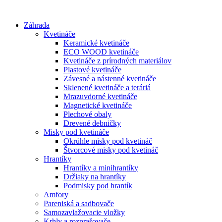
Preskočiť
na
Záhrada
obsah
Kvetináče
Keramické kvetináče
ECO WOOD kvetináče
Kvetináče z prírodných materiálov
Plastové kvetináče
Závesné a nástenné kvetináče
Sklenené kvetináče a teráriá
Mrazuvdorné kvetináče
Magnetické kvetináče
Plechové obaly
Drevené debničky
Misky pod kvetináče
Okrúhle misky pod kvetináč
Štvorcové misky pod kvetináč
Hrantíky
Hrantíky a minihrantíky
Držiaky na hrantíky
Podmisky pod hrantík
Amfory
Pareniská a sadbovače
Samozavlažovacie vložky
Krhly a rozprašovače