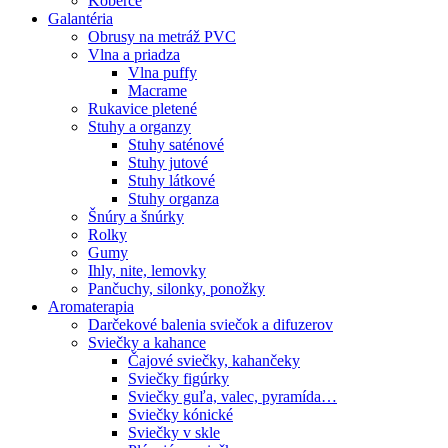
Koberce
Galantéria
Obrusy na metráž PVC
Vlna a priadza
Vlna puffy
Macrame
Rukavice pletené
Stuhy a organzy
Stuhy saténové
Stuhy jutové
Stuhy látkové
Stuhy organza
Šnúry a šnúrky
Rolky
Gumy
Ihly, nite, lemovky
Pančuchy, silonky, ponožky
Aromaterapia
Darčekové balenia sviečok a difuzerov
Sviečky a kahance
Čajové sviečky, kahančeky
Sviečky figúrky
Sviečky guľa, valec, pyramída…
Sviečky kónické
Sviečky v skle