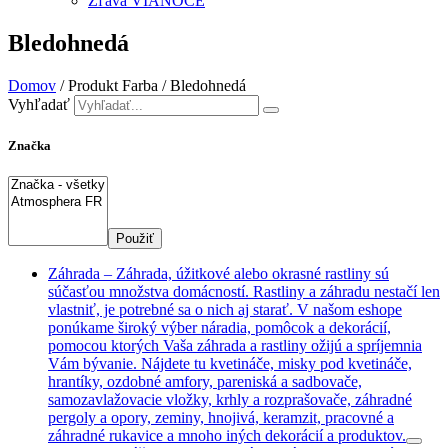
Zľava VIANOCE
Bledohnedá
Domov
/ Produkt Farba / Bledohnedá
Vyhľadať
Značka
Použiť
Záhrada
–
Záhrada, úžitkové alebo okrasné rastliny sú
súčasťou množstva domácností. Rastliny a záhradu nestačí len
vlastniť, je potrebné sa o nich aj starať. V našom eshope
ponúkame široký výber náradia, pomôcok a dekorácií,
pomocou ktorých Vaša záhrada a rastliny ožijú a spríjemnia
Vám bývanie. Nájdete tu kvetináče, misky pod kvetináče,
hrantíky, ozdobné amfory, pareniská a sadbovače,
samozavlažovacie vložky, krhly a rozprašovače, záhradné
pergoly a opory, zeminy, hnojivá, keramzit, pracovné a
záhradné rukavice a mnoho iných dekorácií a produktov.