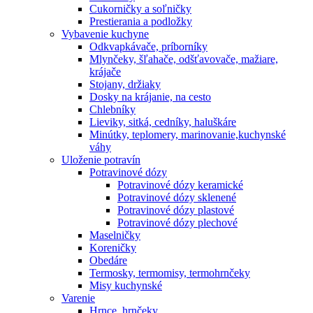
Cukorničky a soľničky
Prestierania a podložky
Vybavenie kuchyne
Odkvapkávače, príborníky
Mlynčeky, šľahače, odšťavovače, mažiare,
krájače
Stojany, držiaky
Dosky na krájanie, na cesto
Chlebníky
Lieviky, sitká, cedníky, haluškáre
Minútky, teplomery, marinovanie,kuchynské
váhy
Uloženie potravín
Potravinové dózy
Potravinové dózy keramické
Potravinové dózy sklenené
Potravinové dózy plastové
Potravinové dózy plechové
Maselničky
Koreničky
Obedáre
Termosky, termomisy, termohrnčeky
Misy kuchynské
Varenie
Hrnce, hrnčeky