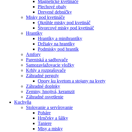
Magnetické kvetináče
Plechové obaly
Drevené debničky
Misky pod kvetináče
Okrúhle misky pod kvetináč
Štvorcové misky pod kvetináč
Hrantíky
Hrantíky a minihrantíky
Držiaky na hrantíky
Podmisky pod hrantík
Amfory
Pareniská a sadbovače
Samozavlažovacie vložky
Krhly a rozprašovače
Záhradné pergoly
Opory ku kvetom a stojany na kvety
Záhradné doplnky
Zeminy, hnojivá, keramzit
Záhradné osvetlenie
Kuchyňa
Stolovanie a servírovanie
Poháre
Hrnčeky a šálky
Taniere
Misy a misky