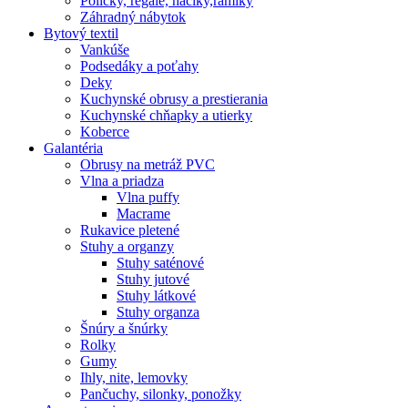
Poličky, regale, haciky,rámiky
Záhradný nábytok
Bytový textil
Vankúše
Podsedáky a poťahy
Deky
Kuchynské obrusy a prestierania
Kuchynské chňapky a utierky
Koberce
Galantéria
Obrusy na metráž PVC
Vlna a priadza
Vlna puffy
Macrame
Rukavice pletené
Stuhy a organzy
Stuhy saténové
Stuhy jutové
Stuhy látkové
Stuhy organza
Šnúry a šnúrky
Rolky
Gumy
Ihly, nite, lemovky
Pančuchy, silonky, ponožky