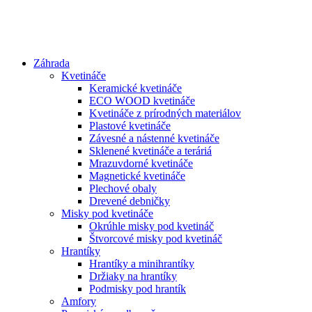
Preskočiť
na
obsah
Záhrada
Kvetináče
Keramické kvetináče
ECO WOOD kvetináče
Kvetináče z prírodných materiálov
Plastové kvetináče
Závesné a nástenné kvetináče
Sklenené kvetináče a teráriá
Mrazuvdorné kvetináče
Magnetické kvetináče
Plechové obaly
Drevené debničky
Misky pod kvetináče
Okrúhle misky pod kvetináč
Štvorcové misky pod kvetináč
Hrantíky
Hrantíky a minihrantíky
Držiaky na hrantíky
Podmisky pod hrantík
Amfory