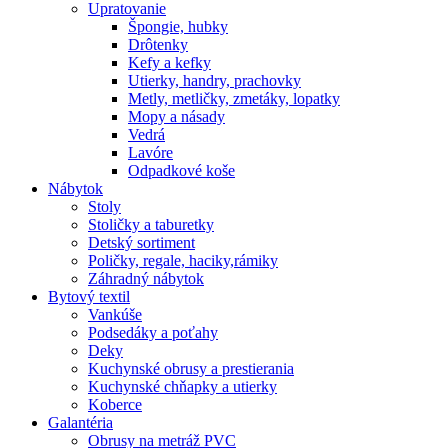
Upratovanie
Špongie, hubky
Drôtenky
Kefy a kefky
Utierky, handry, prachovky
Metly, metličky, zmetáky, lopatky
Mopy a násady
Vedrá
Lavóre
Odpadkové koše
Nábytok
Stoly
Stoličky a taburetky
Detský sortiment
Poličky, regale, haciky,rámiky
Záhradný nábytok
Bytový textil
Vankúše
Podsedáky a poťahy
Deky
Kuchynské obrusy a prestierania
Kuchynské chňapky a utierky
Koberce
Galantéria
Obrusy na metráž PVC