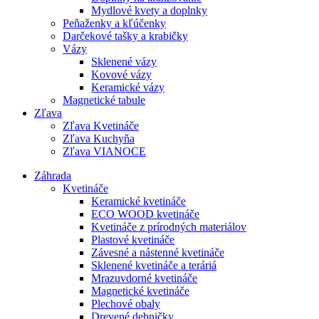
Mydlové kvety a doplnky
Peňaženky a kľúčenky
Darčekové tašky a krabičky
Vázy
Sklenené vázy
Kovové vázy
Keramické vázy
Magnetické tabule
Zľava
Zľava Kvetináče
Zľava Kuchyňa
Zľava VIANOCE
Záhrada
Kvetináče
Keramické kvetináče
ECO WOOD kvetináče
Kvetináče z prírodných materiálov
Plastové kvetináče
Závesné a nástenné kvetináče
Sklenené kvetináče a teráriá
Mrazuvdorné kvetináče
Magnetické kvetináče
Plechové obaly
Drevené debničky