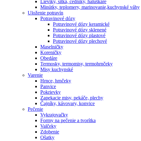
Lieviky, sitká, cedníky, haluškáre
Minútky, teplomery, marinovanie,kuchynské váhy
Uloženie potravín
Potravinové dózy
Potravinové dózy keramické
Potravinové dózy sklenené
Potravinové dózy plastové
Potravinové dózy plechové
Maselničky
Koreničky
Obedáre
Termosky, termomisy, termohrnčeky
Misy kuchynské
Varenie
Hrnce, hrnčeky
Panvice
Pokrievky
Zapekacie misy, pekáče, plechy
Čajníky, kávovary, konvice
Pečenie
Vykrajovačky
Formy na pečenie a tvorítka
Valčeky
Zdobenie
Ošatky