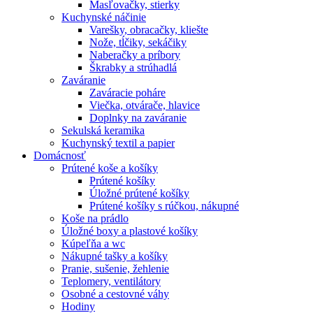
Masľovačky, stierky
Kuchynské náčinie
Varešky, obracačky, kliešte
Nože, tĺčiky, sekáčiky
Naberačky a príbory
Škrabky a strúhadlá
Zaváranie
Zaváracie poháre
Viečka, otvárače, hlavice
Doplnky na zaváranie
Sekulská keramika
Kuchynský textil a papier
Domácnosť
Prútené koše a košíky
Prútené košíky
Úložné prútené košíky
Prútené košíky s rúčkou, nákupné
Koše na prádlo
Úložné boxy a plastové košíky
Kúpeľňa a wc
Nákupné tašky a košíky
Pranie, sušenie, žehlenie
Teplomery, ventilátory
Osobné a cestovné váhy
Hodiny