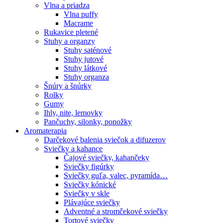
Vlna a priadza
Vlna puffy
Macrame
Rukavice pletené
Stuhy a organzy
Stuhy saténové
Stuhy jutové
Stuhy látkové
Stuhy organza
Šnúry a šnúrky
Rolky
Gumy
Ihly, nite, lemovky
Pančuchy, silonky, ponožky
Aromaterapia
Darčekové balenia sviečok a difuzerov
Sviečky a kahance
Čajové sviečky, kahančeky
Sviečky figúrky
Sviečky guľa, valec, pyramída…
Sviečky kónické
Sviečky v skle
Plávajúce sviečky
Adventné a stromčekové sviečky
Tortové sviečky