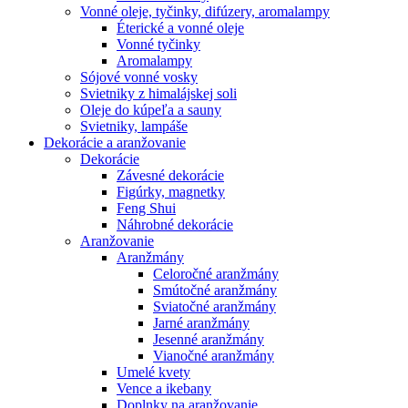
Vonné oleje, tyčinky, difúzery, aromalampy
Éterické a vonné oleje
Vonné tyčinky
Aromalampy
Sójové vonné vosky
Svietniky z himalájskej soli
Oleje do kúpeľa a sauny
Svietniky, lampáše
Dekorácie a aranžovanie
Dekorácie
Závesné dekorácie
Figúrky, magnetky
Feng Shui
Náhrobné dekorácie
Aranžovanie
Aranžmány
Celoročné aranžmány
Smútočné aranžmány
Sviatočné aranžmány
Jarné aranžmány
Jesenné aranžmány
Vianočné aranžmány
Umelé kvety
Vence a ikebany
Doplnky na aranžovanie