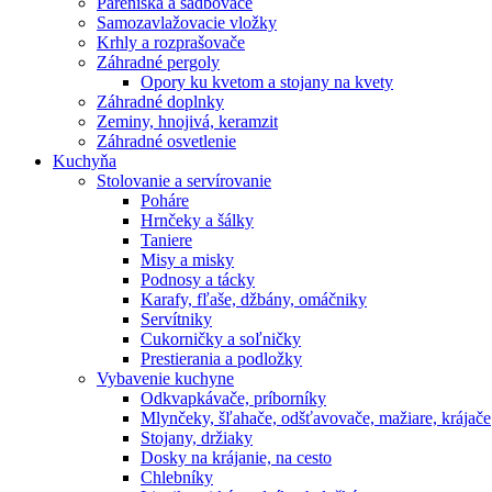
Pareniská a sadbovače
Samozavlažovacie vložky
Krhly a rozprašovače
Záhradné pergoly
Opory ku kvetom a stojany na kvety
Záhradné doplnky
Zeminy, hnojivá, keramzit
Záhradné osvetlenie
Kuchyňa
Stolovanie a servírovanie
Poháre
Hrnčeky a šálky
Taniere
Misy a misky
Podnosy a tácky
Karafy, fľaše, džbány, omáčniky
Servítniky
Cukorničky a soľničky
Prestierania a podložky
Vybavenie kuchyne
Odkvapkávače, príborníky
Mlynčeky, šľahače, odšťavovače, mažiare, krájače
Stojany, držiaky
Dosky na krájanie, na cesto
Chlebníky