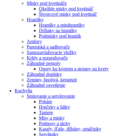
Misky pod kvetináče
Okrúhle misky pod kvetináč
Štvorcové misky pod kvetináč
Hrantíky
Hrantíky a minihrantíky
Držiaky na hrantíky
Podmisky pod hrantík
Amfory
Pareniská a sadbovače
Samozavlažovacie vložky
Krhly a rozprašovače
Záhradné pergoly
Opory ku kvetom a stojany na kvety
Záhradné doplnky
Zeminy, hnojivá, keramzit
Záhradné osvetlenie
Kuchyňa
Stolovanie a servírovanie
Poháre
Hrnčeky a šálky
Taniere
Misy a misky
Podnosy a tácky
Karafy, fľaše, džbány, omáčniky
Servítniky