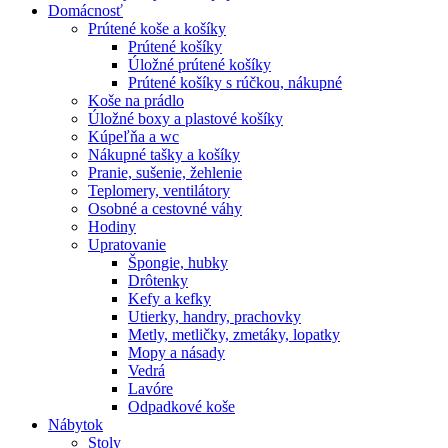
Domácnosť
Prútené koše a košíky
Prútené košíky
Úložné prútené košíky
Prútené košíky s rúčkou, nákupné
Koše na prádlo
Úložné boxy a plastové košíky
Kúpeľňa a wc
Nákupné tašky a košíky
Pranie, sušenie, žehlenie
Teplomery, ventilátory
Osobné a cestovné váhy
Hodiny
Upratovanie
Špongie, hubky
Drôtenky
Kefy a kefky
Utierky, handry, prachovky
Metly, metličky, zmetáky, lopatky
Mopy a násady
Vedrá
Lavóre
Odpadkové koše
Nábytok
Stoly