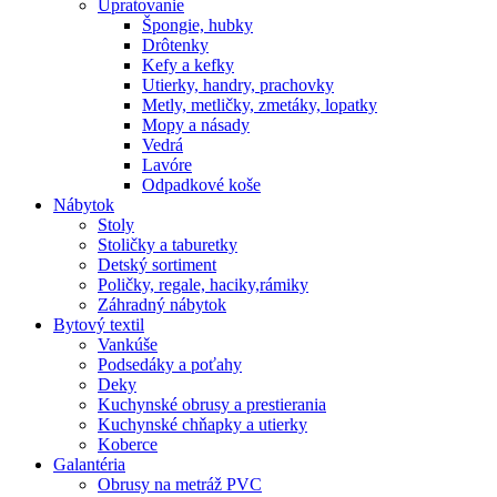
Upratovanie
Špongie, hubky
Drôtenky
Kefy a kefky
Utierky, handry, prachovky
Metly, metličky, zmetáky, lopatky
Mopy a násady
Vedrá
Lavóre
Odpadkové koše
Nábytok
Stoly
Stoličky a taburetky
Detský sortiment
Poličky, regale, haciky,rámiky
Záhradný nábytok
Bytový textil
Vankúše
Podsedáky a poťahy
Deky
Kuchynské obrusy a prestierania
Kuchynské chňapky a utierky
Koberce
Galantéria
Obrusy na metráž PVC