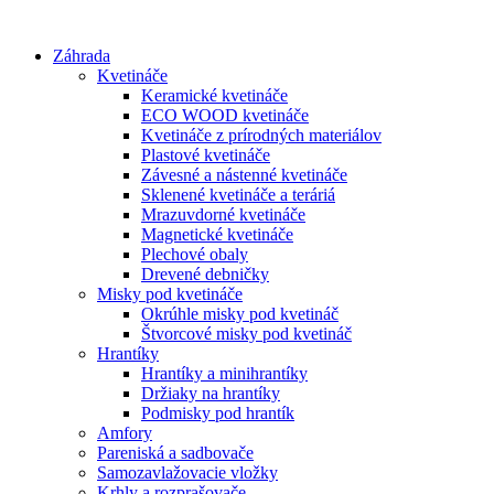
Preskočiť
na
Záhrada
obsah
Kvetináče
Keramické kvetináče
ECO WOOD kvetináče
Kvetináče z prírodných materiálov
Plastové kvetináče
Závesné a nástenné kvetináče
Sklenené kvetináče a teráriá
Mrazuvdorné kvetináče
Magnetické kvetináče
Plechové obaly
Drevené debničky
Misky pod kvetináče
Okrúhle misky pod kvetináč
Štvorcové misky pod kvetináč
Hrantíky
Hrantíky a minihrantíky
Držiaky na hrantíky
Podmisky pod hrantík
Amfory
Pareniská a sadbovače
Samozavlažovacie vložky
Krhly a rozprašovače