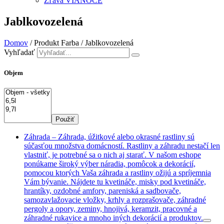
Zľava VIANOCE
Jablkovozelená
Domov
/ Produkt Farba / Jablkovozelená
Vyhľadať
Objem
Použiť
Záhrada
–
Záhrada, úžitkové alebo okrasné rastliny sú
súčasťou množstva domácností. Rastliny a záhradu nestačí len
vlastniť, je potrebné sa o nich aj starať. V našom eshope
ponúkame široký výber náradia, pomôcok a dekorácií,
pomocou ktorých Vaša záhrada a rastliny ožijú a spríjemnia
Vám bývanie. Nájdete tu kvetináče, misky pod kvetináče,
hrantíky, ozdobné amfory, pareniská a sadbovače,
samozavlažovacie vložky, krhly a rozprašovače, záhradné
pergoly a opory, zeminy, hnojivá, keramzit, pracovné a
záhradné rukavice a mnoho iných dekorácií a produktov.