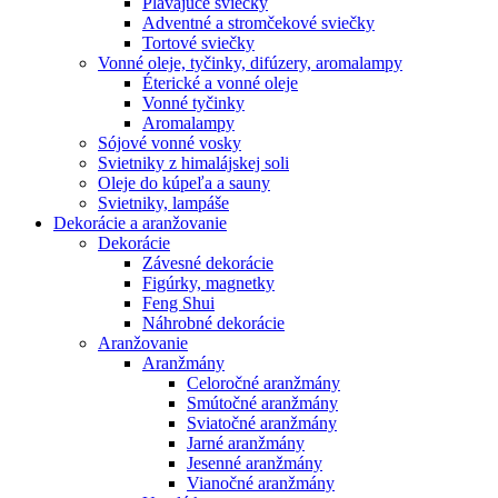
Plávajúce sviečky
Adventné a stromčekové sviečky
Tortové sviečky
Vonné oleje, tyčinky, difúzery, aromalampy
Éterické a vonné oleje
Vonné tyčinky
Aromalampy
Sójové vonné vosky
Svietniky z himalájskej soli
Oleje do kúpeľa a sauny
Svietniky, lampáše
Dekorácie a aranžovanie
Dekorácie
Závesné dekorácie
Figúrky, magnetky
Feng Shui
Náhrobné dekorácie
Aranžovanie
Aranžmány
Celoročné aranžmány
Smútočné aranžmány
Sviatočné aranžmány
Jarné aranžmány
Jesenné aranžmány
Vianočné aranžmány