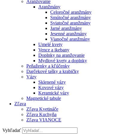
Aranžovanie
Aranžmány
Celoročné aranžmány
Smútočné aranžmány
Sviatočné aranžmány
Jarné aranžmány
Jesenné aranžmány
Vianočné aranžmány
Umelé kvety
Vence a ikebany
Doplnky na aranžovanie
Mydlové kvety a doplnky
Peňaženky a kľúčenky
Darčekové tašky a krabičky
Vázy
Sklenené vázy
Kovové vázy
Keramické vázy
Magnetické tabule
Zľava
Zľava Kvetináče
Zľava Kuchyňa
Zľava VIANOCE
Vyhľadať