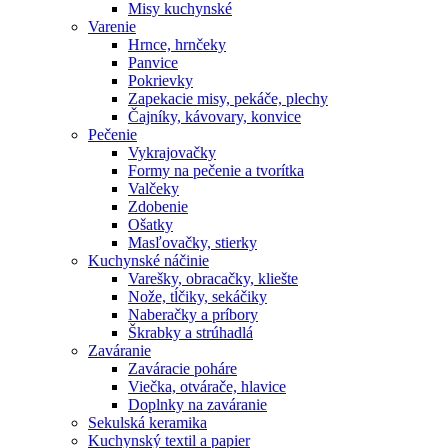
Misy kuchynské
Varenie
Hrnce, hrnčeky
Panvice
Pokrievky
Zapekacie misy, pekáče, plechy
Čajníky, kávovary, konvice
Pečenie
Vykrajovačky
Formy na pečenie a tvorítka
Valčeky
Zdobenie
Ošatky
Masľovačky, stierky
Kuchynské náčinie
Varešky, obracačky, kliešte
Nože, tĺčiky, sekáčiky
Naberačky a príbory
Škrabky a strúhadlá
Zaváranie
Zaváracie poháre
Viečka, otvárače, hlavice
Doplnky na zaváranie
Sekulská keramika
Kuchynský textil a papier