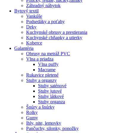
Poličky, regale, haciky,rámiky
Záhradný nábytok
Bytový textil
Vankúše
Podsedáky a poťahy
Deky
Kuchynské obrusy a prestierania
Kuchynské chňapky a utierky
Koberce
Galantéria
Obrusy na metráž PVC
Vlna a priadza
Vlna puffy
Macrame
Rukavice pletené
Stuhy a organzy
Stuhy saténové
Stuhy jutové
Stuhy látkové
Stuhy organza
Šnúry a šnúrky
Rolky
Gumy
Ihly, nite, lemovky
Pančuchy, silonky, ponožky