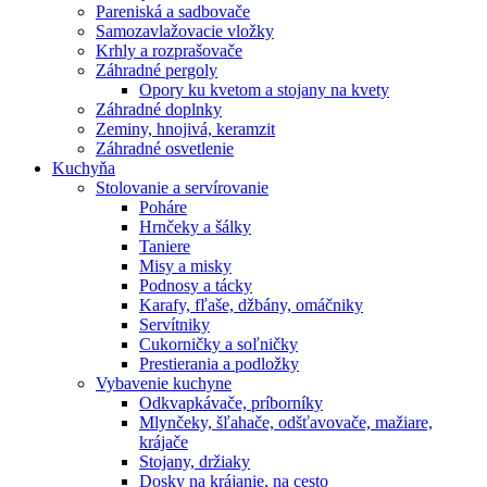
Pareniská a sadbovače
Samozavlažovacie vložky
Krhly a rozprašovače
Záhradné pergoly
Opory ku kvetom a stojany na kvety
Záhradné doplnky
Zeminy, hnojivá, keramzit
Záhradné osvetlenie
Kuchyňa
Stolovanie a servírovanie
Poháre
Hrnčeky a šálky
Taniere
Misy a misky
Podnosy a tácky
Karafy, fľaše, džbány, omáčniky
Servítniky
Cukorničky a soľničky
Prestierania a podložky
Vybavenie kuchyne
Odkvapkávače, príborníky
Mlynčeky, šľahače, odšťavovače, mažiare,
krájače
Stojany, držiaky
Dosky na krájanie, na cesto