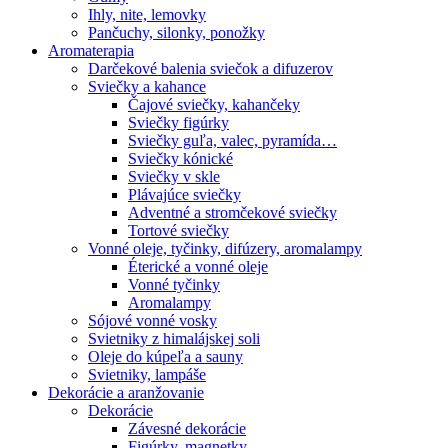
Ihly, nite, lemovky
Pančuchy, silonky, ponožky
Aromaterapia
Darčekové balenia sviečok a difuzerov
Sviečky a kahance
Čajové sviečky, kahančeky
Sviečky figúrky
Sviečky guľa, valec, pyramída…
Sviečky kónické
Sviečky v skle
Plávajúce sviečky
Adventné a stromčekové sviečky
Tortové sviečky
Vonné oleje, tyčinky, difúzery, aromalampy
Éterické a vonné oleje
Vonné tyčinky
Aromalampy
Sójové vonné vosky
Svietniky z himalájskej soli
Oleje do kúpeľa a sauny
Svietniky, lampáše
Dekorácie a aranžovanie
Dekorácie
Závesné dekorácie
Figúrky, magnetky