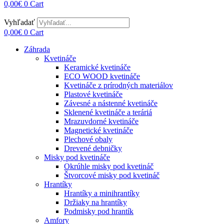
0,00
€
0
Cart
Vyhľadať
0,00
€
0
Cart
Záhrada
Kvetináče
Keramické kvetináče
ECO WOOD kvetináče
Kvetináče z prírodných materiálov
Plastové kvetináče
Závesné a nástenné kvetináče
Sklenené kvetináče a teráriá
Mrazuvdorné kvetináče
Magnetické kvetináče
Plechové obaly
Drevené debničky
Misky pod kvetináče
Okrúhle misky pod kvetináč
Štvorcové misky pod kvetináč
Hrantíky
Hrantíky a minihrantíky
Držiaky na hrantíky
Podmisky pod hrantík
Amfory