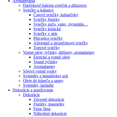
Aromaterapia
Darčekové balenia sviečok a difuzerov
Sviečky a kahance
Čajové sviečky, kahančeky
Sviečky figúrky
Sviečky guľa, valec, pyramída…
Sviečky kónické
Sviečky v skle
Plávajúce sviečky
Adventné a stromčekové sviečky
Tortové sviečky
Vonné oleje, tyčinky, difúzery, aromalampy
Éterické a vonné oleje
Vonné tyčinky
Aromalampy
Sójové vonné vosky
Svietniky z himalájskej soli
Oleje do kúpeľa a sauny
Svietniky, lampáše
Dekorácie a aranžovanie
Dekorácie
Závesné dekorácie
Figúrky, magnetky
Feng Shui
Náhrobné dekorácie