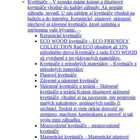
Kvetináče
–
V ponuke máme krásne a dizajnové
kvetináče vhodné do každej záhrady. Ak nemáte
záhradu, nevadí. U nás nájdete aj kvetináče vhodná na
balkón a do interiéru. Keramické, plastové, sklenené,
plechové aj závesné kvetináče, ktoré ozdobia a
spríjemnia vaše bývanie.
Keramické kvetináče
ECO WOOD kvetináče
–
ECO-FRIENDLY
COLLECTION Rad ECO obsahuje až 33%
prírodného dreva Kvetináče z radu ECO WOOD
sú vyrobené z recyklovaných materiálov.
Kvetináče z prírodných materiálov
–
Kvetináče z
prírodných materiálov
Plastové kvetináče
Závesné a nástenné kvetináče
Sklenené kvetináče a teráriá
–
Sklenené
kvetináče a teráriá Krásne dizajnové sklenené
kvetináče, vhodné aj na zavesenie, pre pestovnie
malých sukulentov, popínavých rastlín či
orchideí. Teráriá si viete pekne dotvoriť so
zeminou, machom, kamienkami a spraviť si tak
svoju mini záhradku.
Mrazuvdorné kvetináče
–
mrazuvzdorné
kvetináče
Magnetické kvetináče
–
Magnetické plastové