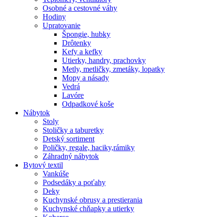
Osobné a cestovné váhy
Hodiny
Upratovanie
Špongie, hubky
Drôtenky
Kefy a kefky
Utierky, handry, prachovky
Metly, metličky, zmetáky, lopatky
Mopy a násady
Vedrá
Lavóre
Odpadkové koše
Nábytok
Stoly
Stoličky a taburetky
Detský sortiment
Poličky, regale, haciky,rámiky
Záhradný nábytok
Bytový textil
Vankúše
Podsedáky a poťahy
Deky
Kuchynské obrusy a prestierania
Kuchynské chňapky a utierky