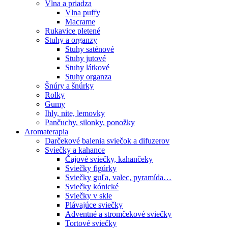
Vlna a priadza
Vlna puffy
Macrame
Rukavice pletené
Stuhy a organzy
Stuhy saténové
Stuhy jutové
Stuhy látkové
Stuhy organza
Šnúry a šnúrky
Rolky
Gumy
Ihly, nite, lemovky
Pančuchy, silonky, ponožky
Aromaterapia
Darčekové balenia sviečok a difuzerov
Sviečky a kahance
Čajové sviečky, kahančeky
Sviečky figúrky
Sviečky guľa, valec, pyramída…
Sviečky kónické
Sviečky v skle
Plávajúce sviečky
Adventné a stromčekové sviečky
Tortové sviečky