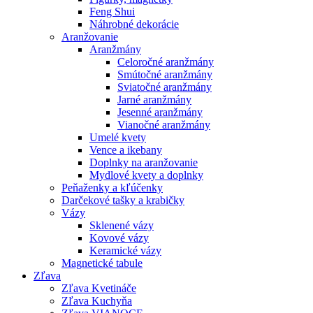
Feng Shui
Náhrobné dekorácie
Aranžovanie
Aranžmány
Celoročné aranžmány
Smútočné aranžmány
Sviatočné aranžmány
Jarné aranžmány
Jesenné aranžmány
Vianočné aranžmány
Umelé kvety
Vence a ikebany
Doplnky na aranžovanie
Mydlové kvety a doplnky
Peňaženky a kľúčenky
Darčekové tašky a krabičky
Vázy
Sklenené vázy
Kovové vázy
Keramické vázy
Magnetické tabule
Zľava
Zľava Kvetináče
Zľava Kuchyňa