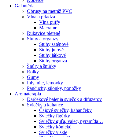
Koberce
Galantéria
Obrusy na metráž PVC
Vlna a priadza
Vlna puffy
Macrame
Rukavice pletené
Stuhy a organzy
Stuhy saténové
Stuhy jutové
Stuhy látkové
Stuhy organza
Šnúry a šnúrky
Rolky
Gumy
Ihly, nite, lemovky
Pančuchy, silonky, ponožky
Aromaterapia
Darčekové balenia sviečok a difuzerov
Sviečky a kahance
Čajové sviečky, kahančeky
Sviečky figúrky
Sviečky guľa, valec, pyramída…
Sviečky kónické
Sviečky v skle