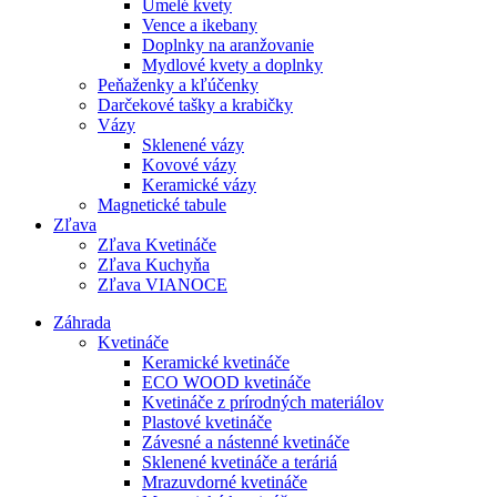
Umelé kvety
Vence a ikebany
Doplnky na aranžovanie
Mydlové kvety a doplnky
Peňaženky a kľúčenky
Darčekové tašky a krabičky
Vázy
Sklenené vázy
Kovové vázy
Keramické vázy
Magnetické tabule
Zľava
Zľava Kvetináče
Zľava Kuchyňa
Zľava VIANOCE
Záhrada
Kvetináče
Keramické kvetináče
ECO WOOD kvetináče
Kvetináče z prírodných materiálov
Plastové kvetináče
Závesné a nástenné kvetináče
Sklenené kvetináče a teráriá
Mrazuvdorné kvetináče