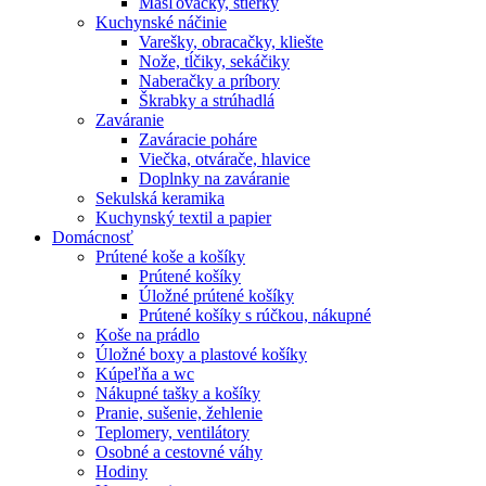
Masľovačky, stierky
Kuchynské náčinie
Varešky, obracačky, kliešte
Nože, tĺčiky, sekáčiky
Naberačky a príbory
Škrabky a strúhadlá
Zaváranie
Zaváracie poháre
Viečka, otvárače, hlavice
Doplnky na zaváranie
Sekulská keramika
Kuchynský textil a papier
Domácnosť
Prútené koše a košíky
Prútené košíky
Úložné prútené košíky
Prútené košíky s rúčkou, nákupné
Koše na prádlo
Úložné boxy a plastové košíky
Kúpeľňa a wc
Nákupné tašky a košíky
Pranie, sušenie, žehlenie
Teplomery, ventilátory
Osobné a cestovné váhy
Hodiny