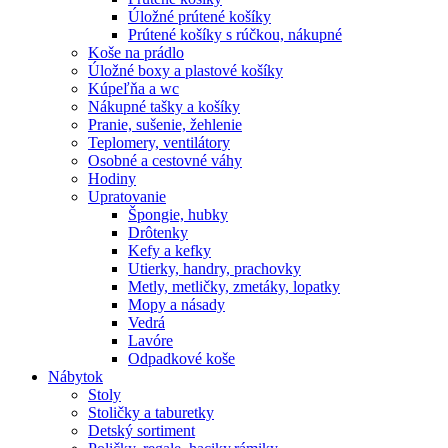
Úložné prútené košíky
Prútené košíky s rúčkou, nákupné
Koše na prádlo
Úložné boxy a plastové košíky
Kúpeľňa a wc
Nákupné tašky a košíky
Pranie, sušenie, žehlenie
Teplomery, ventilátory
Osobné a cestovné váhy
Hodiny
Upratovanie
Špongie, hubky
Drôtenky
Kefy a kefky
Utierky, handry, prachovky
Metly, metličky, zmetáky, lopatky
Mopy a násady
Vedrá
Lavóre
Odpadkové koše
Nábytok
Stoly
Stoličky a taburetky
Detský sortiment