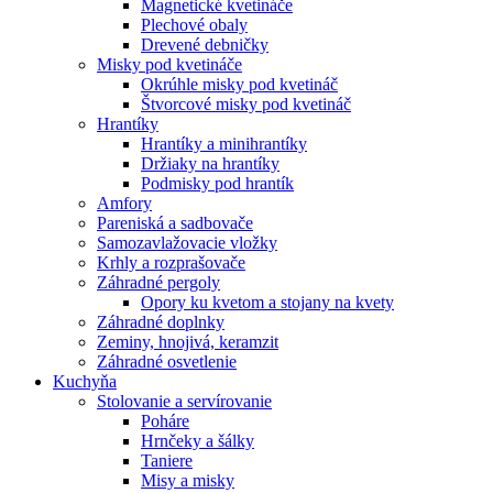
Magnetické kvetináče
Plechové obaly
Drevené debničky
Misky pod kvetináče
Okrúhle misky pod kvetináč
Štvorcové misky pod kvetináč
Hrantíky
Hrantíky a minihrantíky
Držiaky na hrantíky
Podmisky pod hrantík
Amfory
Pareniská a sadbovače
Samozavlažovacie vložky
Krhly a rozprašovače
Záhradné pergoly
Opory ku kvetom a stojany na kvety
Záhradné doplnky
Zeminy, hnojivá, keramzit
Záhradné osvetlenie
Kuchyňa
Stolovanie a servírovanie
Poháre
Hrnčeky a šálky
Taniere
Misy a misky