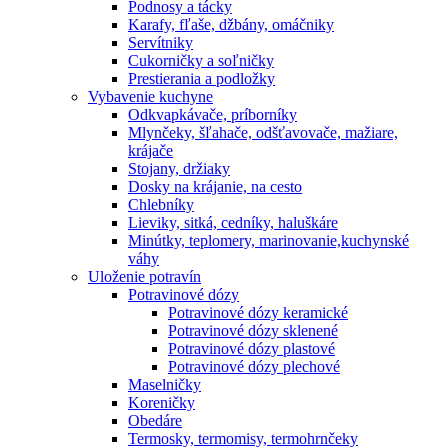
Podnosy a tácky
Karafy, fľaše, džbány, omáčniky
Servítniky
Cukorničky a soľničky
Prestierania a podložky
Vybavenie kuchyne
Odkvapkávače, príborníky
Mlynčeky, šľahače, odšťavovače, mažiare,
krájače
Stojany, držiaky
Dosky na krájanie, na cesto
Chlebníky
Lieviky, sitká, cedníky, haluškáre
Minútky, teplomery, marinovanie,kuchynské
váhy
Uloženie potravín
Potravinové dózy
Potravinové dózy keramické
Potravinové dózy sklenené
Potravinové dózy plastové
Potravinové dózy plechové
Maselničky
Koreničky
Obedáre
Termosky, termomisy, termohrnčeky