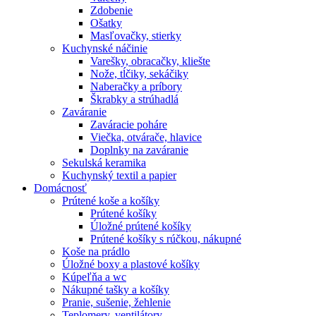
Zdobenie
Ošatky
Masľovačky, stierky
Kuchynské náčinie
Varešky, obracačky, kliešte
Nože, tĺčiky, sekáčiky
Naberačky a príbory
Škrabky a strúhadlá
Zaváranie
Zaváracie poháre
Viečka, otvárače, hlavice
Doplnky na zaváranie
Sekulská keramika
Kuchynský textil a papier
Domácnosť
Prútené koše a košíky
Prútené košíky
Úložné prútené košíky
Prútené košíky s rúčkou, nákupné
Koše na prádlo
Úložné boxy a plastové košíky
Kúpeľňa a wc
Nákupné tašky a košíky
Pranie, sušenie, žehlenie
Teplomery, ventilátory