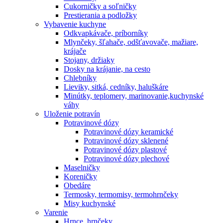
Cukorničky a soľničky
Prestierania a podložky
Vybavenie kuchyne
Odkvapkávače, príborníky
Mlynčeky, šľahače, odšťavovače, mažiare,
krájače
Stojany, držiaky
Dosky na krájanie, na cesto
Chlebníky
Lieviky, sitká, cedníky, haluškáre
Minútky, teplomery, marinovanie,kuchynské
váhy
Uloženie potravín
Potravinové dózy
Potravinové dózy keramické
Potravinové dózy sklenené
Potravinové dózy plastové
Potravinové dózy plechové
Maselničky
Koreničky
Obedáre
Termosky, termomisy, termohrnčeky
Misy kuchynské
Varenie
Hrnce, hrnčeky