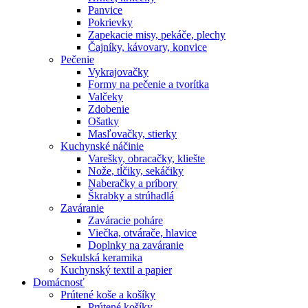
Panvice
Pokrievky
Zapekacie misy, pekáče, plechy
Čajníky, kávovary, konvice
Pečenie
Vykrajovačky
Formy na pečenie a tvorítka
Valčeky
Zdobenie
Ošatky
Masľovačky, stierky
Kuchynské náčinie
Varešky, obracačky, kliešte
Nože, tĺčiky, sekáčiky
Naberačky a príbory
Škrabky a strúhadlá
Zaváranie
Zaváracie poháre
Viečka, otvárače, hlavice
Doplnky na zaváranie
Sekulská keramika
Kuchynský textil a papier
Domácnosť
Prútené koše a košíky
Prútené košíky