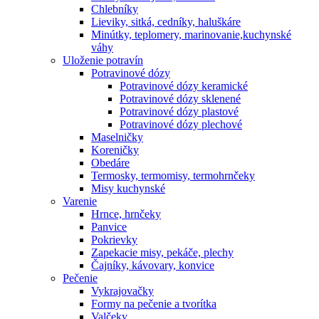
Chlebníky
Lieviky, sitká, cedníky, haluškáre
Minútky, teplomery, marinovanie,kuchynské
váhy
Uloženie potravín
Potravinové dózy
Potravinové dózy keramické
Potravinové dózy sklenené
Potravinové dózy plastové
Potravinové dózy plechové
Maselničky
Koreničky
Obedáre
Termosky, termomisy, termohrnčeky
Misy kuchynské
Varenie
Hrnce, hrnčeky
Panvice
Pokrievky
Zapekacie misy, pekáče, plechy
Čajníky, kávovary, konvice
Pečenie
Vykrajovačky
Formy na pečenie a tvorítka
Valčeky