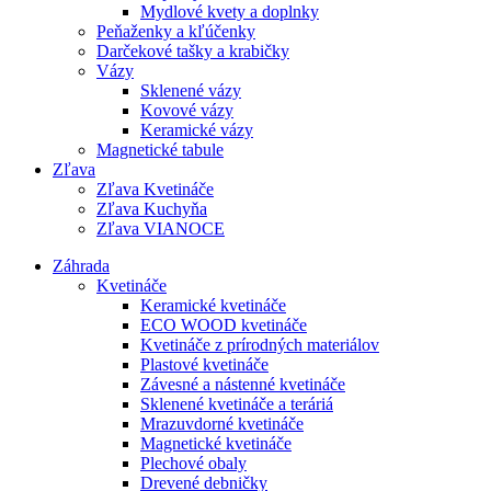
Mydlové kvety a doplnky
Peňaženky a kľúčenky
Darčekové tašky a krabičky
Vázy
Sklenené vázy
Kovové vázy
Keramické vázy
Magnetické tabule
Zľava
Zľava Kvetináče
Zľava Kuchyňa
Zľava VIANOCE
Záhrada
Kvetináče
Keramické kvetináče
ECO WOOD kvetináče
Kvetináče z prírodných materiálov
Plastové kvetináče
Závesné a nástenné kvetináče
Sklenené kvetináče a teráriá
Mrazuvdorné kvetináče
Magnetické kvetináče
Plechové obaly
Drevené debničky