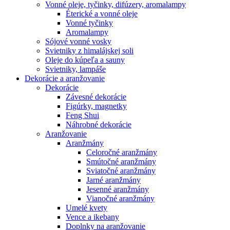
Vonné oleje, tyčinky, difúzery, aromalampy
Éterické a vonné oleje
Vonné tyčinky
Aromalampy
Sójové vonné vosky
Svietniky z himalájskej soli
Oleje do kúpeľa a sauny
Svietniky, lampáše
Dekorácie a aranžovanie
Dekorácie
Závesné dekorácie
Figúrky, magnetky
Feng Shui
Náhrobné dekorácie
Aranžovanie
Aranžmány
Celoročné aranžmány
Smútočné aranžmány
Sviatočné aranžmány
Jarné aranžmány
Jesenné aranžmány
Vianočné aranžmány
Umelé kvety
Vence a ikebany
Doplnky na aranžovanie