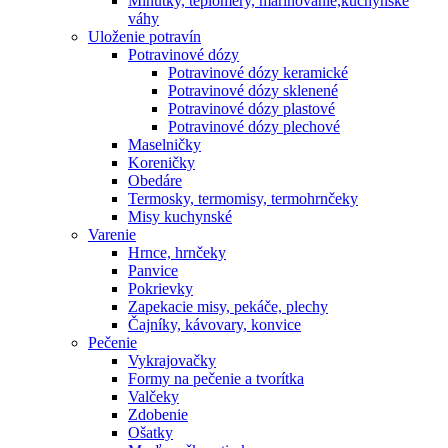
Minútky, teplomery, marinovanie,kuchynské
váhy
Uloženie potravín
Potravinové dózy
Potravinové dózy keramické
Potravinové dózy sklenené
Potravinové dózy plastové
Potravinové dózy plechové
Maselničky
Koreničky
Obedáre
Termosky, termomisy, termohrnčeky
Misy kuchynské
Varenie
Hrnce, hrnčeky
Panvice
Pokrievky
Zapekacie misy, pekáče, plechy
Čajníky, kávovary, konvice
Pečenie
Vykrajovačky
Formy na pečenie a tvorítka
Valčeky
Zdobenie
Ošatky