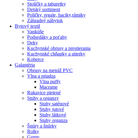
Stoličky a taburetky
Detský sortiment
Poličky, regale, haciky,rámiky
Záhradný nábytok
Bytový textil
Vankúše
Podsedáky a poťahy
Deky
Kuchynské obrusy a prestierania
Kuchynské chňapky a utierky
Koberce
Galantéria
Obrusy na metráž PVC
Vlna a priadza
Vlna puffy
Macrame
Rukavice pletené
Stuhy a organzy
Stuhy saténové
Stuhy jutové
Stuhy látkové
Stuhy organza
Šnúry a šnúrky
Rolky
Gumy