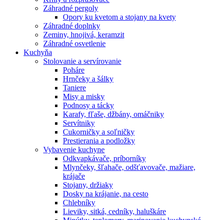
Záhradné pergoly
Opory ku kvetom a stojany na kvety
Záhradné doplnky
Zeminy, hnojivá, keramzit
Záhradné osvetlenie
Kuchyňa
Stolovanie a servírovanie
Poháre
Hrnčeky a šálky
Taniere
Misy a misky
Podnosy a tácky
Karafy, fľaše, džbány, omáčniky
Servítniky
Cukorničky a soľničky
Prestierania a podložky
Vybavenie kuchyne
Odkvapkávače, príborníky
Mlynčeky, šľahače, odšťavovače, mažiare,
krájače
Stojany, držiaky
Dosky na krájanie, na cesto
Chlebníky
Lieviky, sitká, cedníky, haluškáre