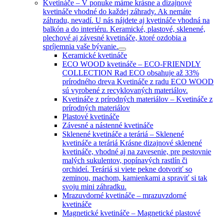
Kvetináče
–
V ponuke máme krásne a dizajnové
kvetináče vhodné do každej záhrady. Ak nemáte
záhradu, nevadí. U nás nájdete aj kvetináče vhodná na
balkón a do interiéru. Keramické, plastové, sklenené,
plechové aj závesné kvetináče, ktoré ozdobia a
spríjemnia vaše bývanie.
Keramické kvetináče
ECO WOOD kvetináče
–
ECO-FRIENDLY
COLLECTION Rad ECO obsahuje až 33%
prírodného dreva Kvetináče z radu ECO WOOD
sú vyrobené z recyklovaných materiálov.
Kvetináče z prírodných materiálov
–
Kvetináče z
prírodných materiálov
Plastové kvetináče
Závesné a nástenné kvetináče
Sklenené kvetináče a teráriá
–
Sklenené
kvetináče a teráriá Krásne dizajnové sklenené
kvetináče, vhodné aj na zavesenie, pre pestovnie
malých sukulentov, popínavých rastlín či
orchideí. Teráriá si viete pekne dotvoriť so
zeminou, machom, kamienkami a spraviť si tak
svoju mini záhradku.
Mrazuvdorné kvetináče
–
mrazuvzdorné
kvetináče
Magnetické kvetináče
–
Magnetické plastové