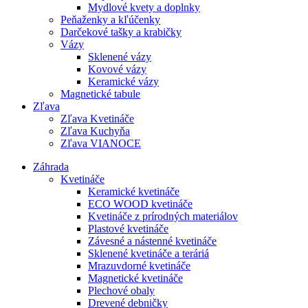
Mydlové kvety a doplnky
Peňaženky a kľúčenky
Darčekové tašky a krabičky
Vázy
Sklenené vázy
Kovové vázy
Keramické vázy
Magnetické tabule
Zľava
Zľava Kvetináče
Zľava Kuchyňa
Zľava VIANOCE
Záhrada
Kvetináče
Keramické kvetináče
ECO WOOD kvetináče
Kvetináče z prírodných materiálov
Plastové kvetináče
Závesné a nástenné kvetináče
Sklenené kvetináče a teráriá
Mrazuvdorné kvetináče
Magnetické kvetináče
Plechové obaly
Drevené debničky