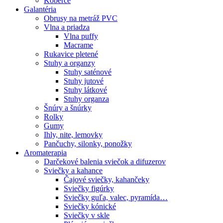
Koberce
Galantéria
Obrusy na metráž PVC
Vlna a priadza
Vlna puffy
Macrame
Rukavice pletené
Stuhy a organzy
Stuhy saténové
Stuhy jutové
Stuhy látkové
Stuhy organza
Šnúry a šnúrky
Rolky
Gumy
Ihly, nite, lemovky
Pančuchy, silonky, ponožky
Aromaterapia
Darčekové balenia sviečok a difuzerov
Sviečky a kahance
Čajové sviečky, kahančeky
Sviečky figúrky
Sviečky guľa, valec, pyramída…
Sviečky kónické
Sviečky v skle