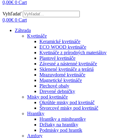
0,00
€
0
Cart
Vyhľadať
0,00
€
0
Cart
Záhrada
Kvetináče
Keramické kvetináče
ECO WOOD kvetináče
Kvetináče z prírodných materiálov
Plastové kvetináče
Závesné a nástenné kvetináče
Sklenené kvetináče a teráriá
Mrazuvdorné kvetináče
Magnetické kvetináče
Plechové obaly
Drevené debničky
Misky pod kvetináče
Okrúhle misky pod kvetináč
Štvorcové misky pod kvetináč
Hrantíky
Hrantíky a minihrantíky
Držiaky na hrantíky
Podmisky pod hrantík
Amfory