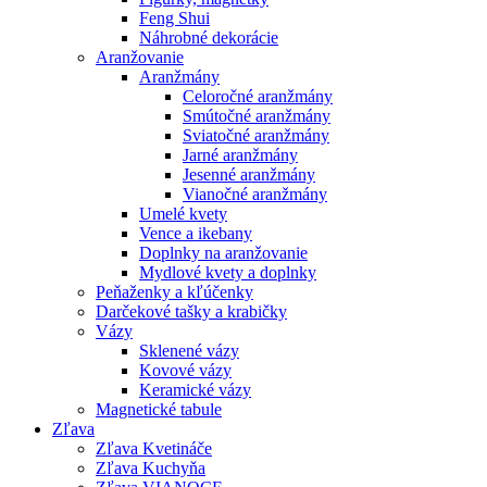
Feng Shui
Náhrobné dekorácie
Aranžovanie
Aranžmány
Celoročné aranžmány
Smútočné aranžmány
Sviatočné aranžmány
Jarné aranžmány
Jesenné aranžmány
Vianočné aranžmány
Umelé kvety
Vence a ikebany
Doplnky na aranžovanie
Mydlové kvety a doplnky
Peňaženky a kľúčenky
Darčekové tašky a krabičky
Vázy
Sklenené vázy
Kovové vázy
Keramické vázy
Magnetické tabule
Zľava
Zľava Kvetináče
Zľava Kuchyňa