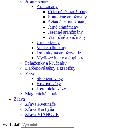
Aranžovanie
Aranžmány
Celoročné aranžmány
Smútočné aranžmány
Sviatočné aranžmány
Jarné aranžmány
Jesenné aranžmány
Vianočné aranžmány
Umelé kvety
Vence a ikebany
Doplnky na aranžovanie
Mydlové kvety a doplnky
Peňaženky a kľúčenky
Darčekové tašky a krabičky
Vázy
Sklenené vázy
Kovové vázy
Keramické vázy
Magnetické tabule
Zľava
Zľava Kvetináče
Zľava Kuchyňa
Zľava VIANOCE
Vyhľadať