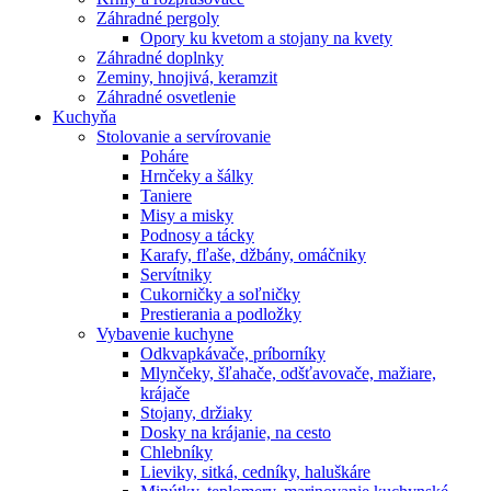
Záhradné pergoly
Opory ku kvetom a stojany na kvety
Záhradné doplnky
Zeminy, hnojivá, keramzit
Záhradné osvetlenie
Kuchyňa
Stolovanie a servírovanie
Poháre
Hrnčeky a šálky
Taniere
Misy a misky
Podnosy a tácky
Karafy, fľaše, džbány, omáčniky
Servítniky
Cukorničky a soľničky
Prestierania a podložky
Vybavenie kuchyne
Odkvapkávače, príborníky
Mlynčeky, šľahače, odšťavovače, mažiare,
krájače
Stojany, držiaky
Dosky na krájanie, na cesto
Chlebníky
Lieviky, sitká, cedníky, haluškáre