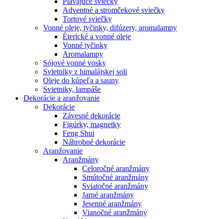
Plávajúce sviečky
Adventné a stromčekové sviečky
Tortové sviečky
Vonné oleje, tyčinky, difúzery, aromalampy
Éterické a vonné oleje
Vonné tyčinky
Aromalampy
Sójové vonné vosky
Svietniky z himalájskej soli
Oleje do kúpeľa a sauny
Svietniky, lampáše
Dekorácie a aranžovanie
Dekorácie
Závesné dekorácie
Figúrky, magnetky
Feng Shui
Náhrobné dekorácie
Aranžovanie
Aranžmány
Celoročné aranžmány
Smútočné aranžmány
Sviatočné aranžmány
Jarné aranžmány
Jesenné aranžmány
Vianočné aranžmány