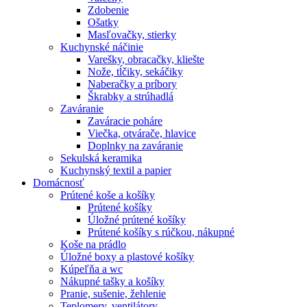
Zdobenie
Ošatky
Masľovačky, stierky
Kuchynské náčinie
Varešky, obracačky, kliešte
Nože, tĺčiky, sekáčiky
Naberačky a príbory
Škrabky a strúhadlá
Zaváranie
Zaváracie poháre
Viečka, otvárače, hlavice
Doplnky na zaváranie
Sekulská keramika
Kuchynský textil a papier
Domácnosť
Prútené koše a košíky
Prútené košíky
Úložné prútené košíky
Prútené košíky s rúčkou, nákupné
Koše na prádlo
Úložné boxy a plastové košíky
Kúpeľňa a wc
Nákupné tašky a košíky
Pranie, sušenie, žehlenie
Teplomery, ventilátory