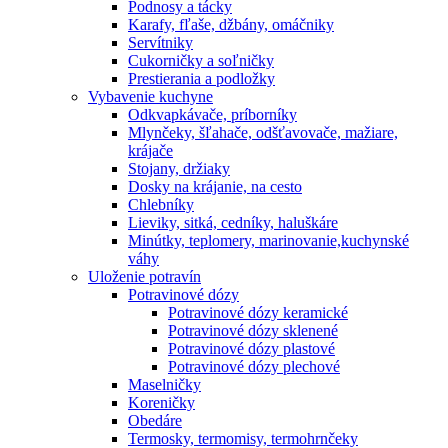
Podnosy a tácky
Karafy, fľaše, džbány, omáčniky
Servítniky
Cukorničky a soľničky
Prestierania a podložky
Vybavenie kuchyne
Odkvapkávače, príborníky
Mlynčeky, šľahače, odšťavovače, mažiare,
krájače
Stojany, držiaky
Dosky na krájanie, na cesto
Chlebníky
Lieviky, sitká, cedníky, haluškáre
Minútky, teplomery, marinovanie,kuchynské
váhy
Uloženie potravín
Potravinové dózy
Potravinové dózy keramické
Potravinové dózy sklenené
Potravinové dózy plastové
Potravinové dózy plechové
Maselničky
Koreničky
Obedáre
Termosky, termomisy, termohrnčeky