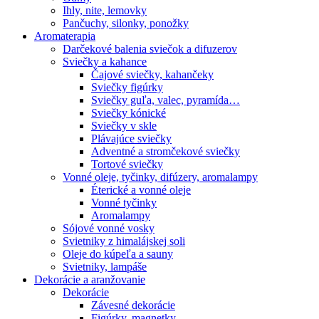
Ihly, nite, lemovky
Pančuchy, silonky, ponožky
Aromaterapia
Darčekové balenia sviečok a difuzerov
Sviečky a kahance
Čajové sviečky, kahančeky
Sviečky figúrky
Sviečky guľa, valec, pyramída…
Sviečky kónické
Sviečky v skle
Plávajúce sviečky
Adventné a stromčekové sviečky
Tortové sviečky
Vonné oleje, tyčinky, difúzery, aromalampy
Éterické a vonné oleje
Vonné tyčinky
Aromalampy
Sójové vonné vosky
Svietniky z himalájskej soli
Oleje do kúpeľa a sauny
Svietniky, lampáše
Dekorácie a aranžovanie
Dekorácie
Závesné dekorácie
Figúrky, magnetky