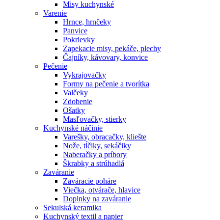
Misy kuchynské
Varenie
Hrnce, hrnčeky
Panvice
Pokrievky
Zapekacie misy, pekáče, plechy
Čajníky, kávovary, konvice
Pečenie
Vykrajovačky
Formy na pečenie a tvorítka
Valčeky
Zdobenie
Ošatky
Masľovačky, stierky
Kuchynské náčinie
Varešky, obracačky, kliešte
Nože, tĺčiky, sekáčiky
Naberačky a príbory
Škrabky a strúhadlá
Zaváranie
Zaváracie poháre
Viečka, otvárače, hlavice
Doplnky na zaváranie
Sekulská keramika
Kuchynský textil a papier