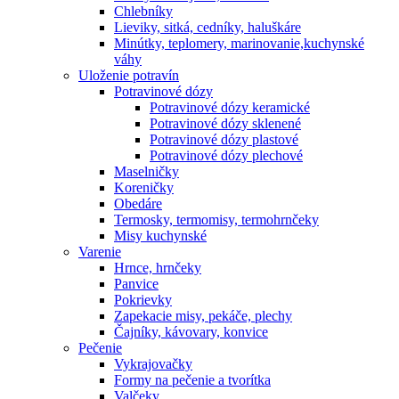
Chlebníky
Lieviky, sitká, cedníky, haluškáre
Minútky, teplomery, marinovanie,kuchynské
váhy
Uloženie potravín
Potravinové dózy
Potravinové dózy keramické
Potravinové dózy sklenené
Potravinové dózy plastové
Potravinové dózy plechové
Maselničky
Koreničky
Obedáre
Termosky, termomisy, termohrnčeky
Misy kuchynské
Varenie
Hrnce, hrnčeky
Panvice
Pokrievky
Zapekacie misy, pekáče, plechy
Čajníky, kávovary, konvice
Pečenie
Vykrajovačky
Formy na pečenie a tvorítka
Valčeky