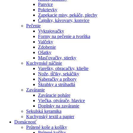
Panvice
Pokrievky
Zapekacie misy, pekáče, plechy
Čajníky, kávovary, konvice
Pečenie
Vykrajovačky
Formy na pečenie a tvorítka
Valčeky
Zdobenie
Ošatky
Masľovačky, stierky
Kuchynské náčinie
Varešky, obracačky, kliešte
Nože, tĺčiky, sekáčiky
Naberačky a príbory
Škrabky a strúhadlá
Zaváranie
Zaváracie poháre
Viečka, otvárače, hlavice
Doplnky na zaváranie
Sekulská keramika
Kuchynský textil a papier
Domácnosť
Prútené koše a košíky
Prútené košíky