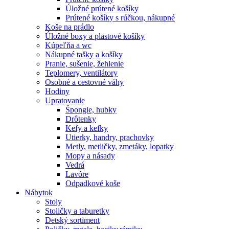
Úložné prútené košíky
Prútené košíky s rúčkou, nákupné
Koše na prádlo
Úložné boxy a plastové košíky
Kúpeľňa a wc
Nákupné tašky a košíky
Pranie, sušenie, žehlenie
Teplomery, ventilátory
Osobné a cestovné váhy
Hodiny
Upratovanie
Špongie, hubky
Drôtenky
Kefy a kefky
Utierky, handry, prachovky
Metly, metličky, zmetáky, lopatky
Mopy a násady
Vedrá
Lavóre
Odpadkové koše
Nábytok
Stoly
Stoličky a taburetky
Detský sortiment