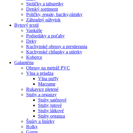
Stoličky a taburetky
Detský sortiment
Poličky, regale, haciky,rámiky
Záhradný nábytok
Bytový textil
Vankúše
Podsedáky a poťahy
Deky
Kuchynské obrusy a prestierania
Kuchynské chňapky a utierky
Koberce
Galantéria
Obrusy na metráž PVC
Vlna a priadza
Vlna puffy
Macrame
Rukavice pletené
Stuhy a organzy
Stuhy saténové
Stuhy jutové
Stuhy látkové
Stuhy organza
Šnúry a šnúrky
Rolky
Gumy