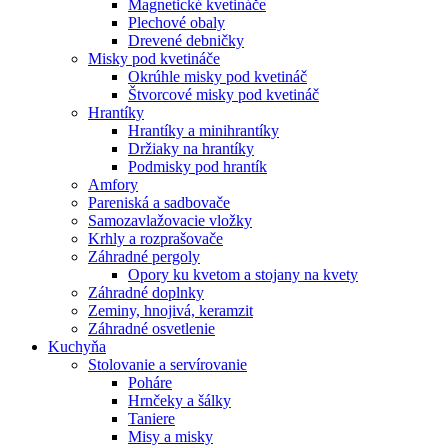
Magnetické kvetináče
Plechové obaly
Drevené debničky
Misky pod kvetináče
Okrúhle misky pod kvetináč
Štvorcové misky pod kvetináč
Hrantíky
Hrantíky a minihrantíky
Držiaky na hrantíky
Podmisky pod hrantík
Amfory
Pareniská a sadbovače
Samozavlažovacie vložky
Krhly a rozprašovače
Záhradné pergoly
Opory ku kvetom a stojany na kvety
Záhradné doplnky
Zeminy, hnojivá, keramzit
Záhradné osvetlenie
Kuchyňa
Stolovanie a servírovanie
Poháre
Hrnčeky a šálky
Taniere
Misy a misky