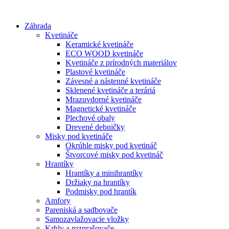
Preskočiť
na
Záhrada
obsah
Kvetináče
Keramické kvetináče
ECO WOOD kvetináče
Kvetináče z prírodných materiálov
Plastové kvetináče
Závesné a nástenné kvetináče
Sklenené kvetináče a teráriá
Mrazuvdorné kvetináče
Magnetické kvetináče
Plechové obaly
Drevené debničky
Misky pod kvetináče
Okrúhle misky pod kvetináč
Štvorcové misky pod kvetináč
Hrantíky
Hrantíky a minihrantíky
Držiaky na hrantíky
Podmisky pod hrantík
Amfory
Pareniská a sadbovače
Samozavlažovacie vložky
Krhly a rozprašovače