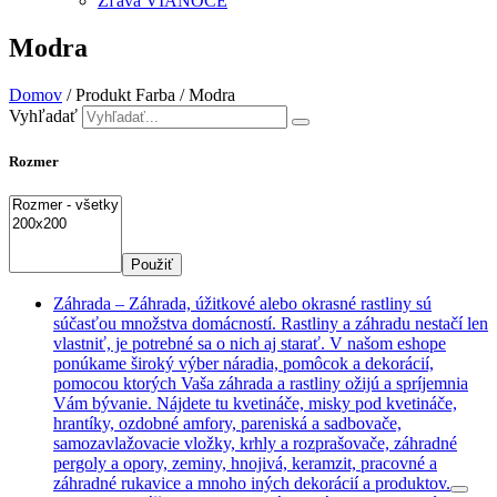
Zľava VIANOCE
Modra
Domov
/ Produkt Farba / Modra
Vyhľadať
Rozmer
Použiť
Záhrada
–
Záhrada, úžitkové alebo okrasné rastliny sú
súčasťou množstva domácností. Rastliny a záhradu nestačí len
vlastniť, je potrebné sa o nich aj starať. V našom eshope
ponúkame široký výber náradia, pomôcok a dekorácií,
pomocou ktorých Vaša záhrada a rastliny ožijú a spríjemnia
Vám bývanie. Nájdete tu kvetináče, misky pod kvetináče,
hrantíky, ozdobné amfory, pareniská a sadbovače,
samozavlažovacie vložky, krhly a rozprašovače, záhradné
pergoly a opory, zeminy, hnojivá, keramzit, pracovné a
záhradné rukavice a mnoho iných dekorácií a produktov.