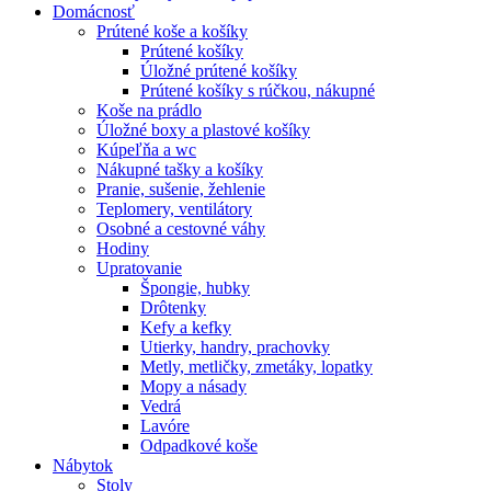
Domácnosť
Prútené koše a košíky
Prútené košíky
Úložné prútené košíky
Prútené košíky s rúčkou, nákupné
Koše na prádlo
Úložné boxy a plastové košíky
Kúpeľňa a wc
Nákupné tašky a košíky
Pranie, sušenie, žehlenie
Teplomery, ventilátory
Osobné a cestovné váhy
Hodiny
Upratovanie
Špongie, hubky
Drôtenky
Kefy a kefky
Utierky, handry, prachovky
Metly, metličky, zmetáky, lopatky
Mopy a násady
Vedrá
Lavóre
Odpadkové koše
Nábytok
Stoly