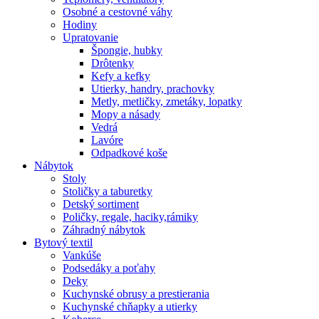
Osobné a cestovné váhy
Hodiny
Upratovanie
Špongie, hubky
Drôtenky
Kefy a kefky
Utierky, handry, prachovky
Metly, metličky, zmetáky, lopatky
Mopy a násady
Vedrá
Lavóre
Odpadkové koše
Nábytok
Stoly
Stoličky a taburetky
Detský sortiment
Poličky, regale, haciky,rámiky
Záhradný nábytok
Bytový textil
Vankúše
Podsedáky a poťahy
Deky
Kuchynské obrusy a prestierania
Kuchynské chňapky a utierky