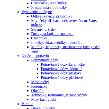
Cukorničky a soľničky
Prestierania a podložky
Vybavenie kuchyne
Odkvapkávače, príborníky
Mlynčeky, šľahače, odšťavovače, mažiare,
krájače
Stojany, držiaky
Dosky na krájanie, na cesto
Chlebníky
Lieviky, sitká, cedníky, haluškáre
Minútky, teplomery, marinovanie,kuchynské
váhy
Uloženie potravín
Potravinové dózy
Potravinové dózy keramické
Potravinové dózy sklenené
Potravinové dózy plastové
Potravinové dózy plechové
Maselničky
Koreničky
Obedáre
Termosky, termomisy, termohrnčeky
Misy kuchynské
Varenie
Hrnce, hrnčeky