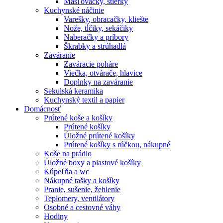
Masľovačky, stierky
Kuchynské náčinie
Varešky, obracačky, kliešte
Nože, tĺčiky, sekáčiky
Naberačky a príbory
Škrabky a strúhadlá
Zaváranie
Zaváracie poháre
Viečka, otvárače, hlavice
Doplnky na zaváranie
Sekulská keramika
Kuchynský textil a papier
Domácnosť
Prútené koše a košíky
Prútené košíky
Úložné prútené košíky
Prútené košíky s rúčkou, nákupné
Koše na prádlo
Úložné boxy a plastové košíky
Kúpeľňa a wc
Nákupné tašky a košíky
Pranie, sušenie, žehlenie
Teplomery, ventilátory
Osobné a cestovné váhy
Hodiny