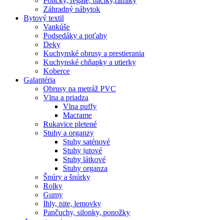
Poličky, regale, haciky,rámiky
Záhradný nábytok
Bytový textil
Vankúše
Podsedáky a poťahy
Deky
Kuchynské obrusy a prestierania
Kuchynské chňapky a utierky
Koberce
Galantéria
Obrusy na metráž PVC
Vlna a priadza
Vlna puffy
Macrame
Rukavice pletené
Stuhy a organzy
Stuhy saténové
Stuhy jutové
Stuhy látkové
Stuhy organza
Šnúry a šnúrky
Rolky
Gumy
Ihly, nite, lemovky
Pančuchy, silonky, ponožky