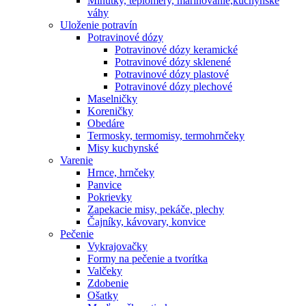
Minútky, teplomery, marinovanie,kuchynské
váhy
Uloženie potravín
Potravinové dózy
Potravinové dózy keramické
Potravinové dózy sklenené
Potravinové dózy plastové
Potravinové dózy plechové
Maselničky
Koreničky
Obedáre
Termosky, termomisy, termohrnčeky
Misy kuchynské
Varenie
Hrnce, hrnčeky
Panvice
Pokrievky
Zapekacie misy, pekáče, plechy
Čajníky, kávovary, konvice
Pečenie
Vykrajovačky
Formy na pečenie a tvorítka
Valčeky
Zdobenie
Ošatky