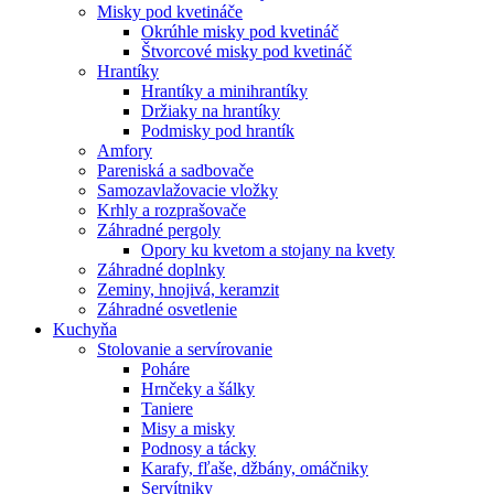
Misky pod kvetináče
Okrúhle misky pod kvetináč
Štvorcové misky pod kvetináč
Hrantíky
Hrantíky a minihrantíky
Držiaky na hrantíky
Podmisky pod hrantík
Amfory
Pareniská a sadbovače
Samozavlažovacie vložky
Krhly a rozprašovače
Záhradné pergoly
Opory ku kvetom a stojany na kvety
Záhradné doplnky
Zeminy, hnojivá, keramzit
Záhradné osvetlenie
Kuchyňa
Stolovanie a servírovanie
Poháre
Hrnčeky a šálky
Taniere
Misy a misky
Podnosy a tácky
Karafy, fľaše, džbány, omáčniky
Servítniky