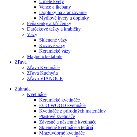
Umelé kvety
Vence a ikebany
Doplnky na aranžovanie
Mydlové kvety a doplnky
Peňaženky a kľúčenky
Darčekové tašky a krabičky
Vázy
Sklenené vázy
Kovové vázy
Keramické vázy
Magnetické tabule
Zľava
Zľava Kvetináče
Zľava Kuchyňa
Zľava VIANOCE
Záhrada
Kvetináče
Keramické kvetináče
ECO WOOD kvetináče
Kvetináče z prírodných materiálov
Plastové kvetináče
Závesné a nástenné kvetináče
Sklenené kvetináče a teráriá
Mrazuvdorné kvetináče