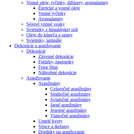
Vonné oleje, tyčinky, difúzery, aromalampy
Éterické a vonné oleje
Vonné tyčinky
Aromalampy
Sójové vonné vosky
Svietniky z himalájskej soli
Oleje do kúpeľa a sauny
Svietniky, lampáše
Dekorácie a aranžovanie
Dekorácie
Závesné dekorácie
Figúrky, magnetky
Feng Shui
Náhrobné dekorácie
Aranžovanie
Aranžmány
Celoročné aranžmány
Smútočné aranžmány
Sviatočné aranžmány
Jarné aranžmány
Jesenné aranžmány
Vianočné aranžmány
Umelé kvety
Vence a ikebany
Doplnky na aranžovanie