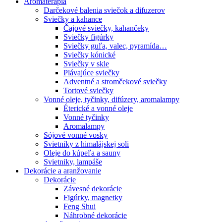
Aromaterapia
Darčekové balenia sviečok a difuzerov
Sviečky a kahance
Čajové sviečky, kahančeky
Sviečky figúrky
Sviečky guľa, valec, pyramída…
Sviečky kónické
Sviečky v skle
Plávajúce sviečky
Adventné a stromčekové sviečky
Tortové sviečky
Vonné oleje, tyčinky, difúzery, aromalampy
Éterické a vonné oleje
Vonné tyčinky
Aromalampy
Sójové vonné vosky
Svietniky z himalájskej soli
Oleje do kúpeľa a sauny
Svietniky, lampáše
Dekorácie a aranžovanie
Dekorácie
Závesné dekorácie
Figúrky, magnetky
Feng Shui
Náhrobné dekorácie