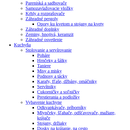
Pareniská a sadbovače
Samozavlažovacie vložky
Krhly a rozprašovače
Záhradné pergoly
Opory ku kvetom a stojany na kvety
Záhradné doplnky
Zeminy, hnojivá, keramzit
Záhradné osvetlenie
Kuchyňa
Stolovanie a servírovanie
Poháre
Hrnčeky a šálky
Taniere
Misy a misky
Podnosy a tácky
Karafy, fľaše, džbány, omáčniky
Servítniky
Cukorničky a soľničky
Prestierania a podložky
Vybavenie kuchyne
Odkvapkávače, príborníky
Mlynčeky, šľahače, odšťavovače, mažiare,
krájače
Stojany, držiaky
Dosky na krájanie, na cesto