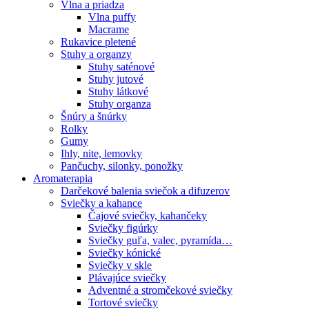
Vlna a priadza
Vlna puffy
Macrame
Rukavice pletené
Stuhy a organzy
Stuhy saténové
Stuhy jutové
Stuhy látkové
Stuhy organza
Šnúry a šnúrky
Rolky
Gumy
Ihly, nite, lemovky
Pančuchy, silonky, ponožky
Aromaterapia
Darčekové balenia sviečok a difuzerov
Sviečky a kahance
Čajové sviečky, kahančeky
Sviečky figúrky
Sviečky guľa, valec, pyramída…
Sviečky kónické
Sviečky v skle
Plávajúce sviečky
Adventné a stromčekové sviečky
Tortové sviečky