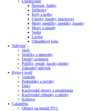
Upratovanie
Špongie, hubky
Drôtenky
Kefy a kefky
Utierky, handry, prachovky
Metly, metličky, zmetáky, lopatky
Mopy a násady
Vedrá
Lavóre
Odpadkové koše
Nábytok
Stoly
Stoličky a taburetky
Detský sortiment
Poličky, regale, haciky,rámiky
Záhradný nábytok
Bytový textil
Vankúše
Podsedáky a poťahy
Deky
Kuchynské obrusy a prestierania
Kuchynské chňapky a utierky
Koberce
Galantéria
Obrusy na metráž PVC