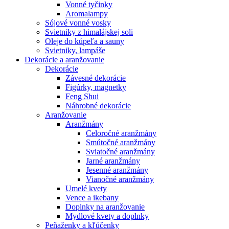
Vonné tyčinky
Aromalampy
Sójové vonné vosky
Svietniky z himalájskej soli
Oleje do kúpeľa a sauny
Svietniky, lampáše
Dekorácie a aranžovanie
Dekorácie
Závesné dekorácie
Figúrky, magnetky
Feng Shui
Náhrobné dekorácie
Aranžovanie
Aranžmány
Celoročné aranžmány
Smútočné aranžmány
Sviatočné aranžmány
Jarné aranžmány
Jesenné aranžmány
Vianočné aranžmány
Umelé kvety
Vence a ikebany
Doplnky na aranžovanie
Mydlové kvety a doplnky
Peňaženky a kľúčenky