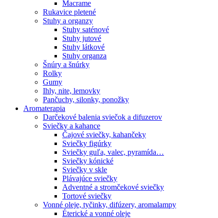
Macrame
Rukavice pletené
Stuhy a organzy
Stuhy saténové
Stuhy jutové
Stuhy látkové
Stuhy organza
Šnúry a šnúrky
Rolky
Gumy
Ihly, nite, lemovky
Pančuchy, silonky, ponožky
Aromaterapia
Darčekové balenia sviečok a difuzerov
Sviečky a kahance
Čajové sviečky, kahančeky
Sviečky figúrky
Sviečky guľa, valec, pyramída…
Sviečky kónické
Sviečky v skle
Plávajúce sviečky
Adventné a stromčekové sviečky
Tortové sviečky
Vonné oleje, tyčinky, difúzery, aromalampy
Éterické a vonné oleje