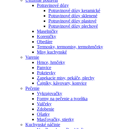
Uloženie potravín
Potravinové dózy
Potravinové dózy keramické
Potravinové dózy sklenené
Potravinové dózy plastové
Potravinové dózy plechové
Maselničky
Koreničky
Obedáre
Termosky, termomisy, termohrnčeky
Misy kuchynské
Varenie
Hrnce, hrnčeky
Panvice
Pokrievky
Zapekacie misy, pekáče, plechy
Čajníky, kávovary, konvice
Pečenie
Vykrajovačky
Formy na pečenie a tvorítka
Valčeky
Zdobenie
Ošatky
Masľovačky, stierky
Kuchynské náčinie