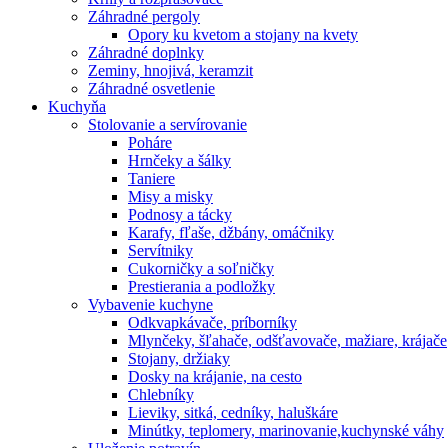
Záhradné pergoly
Opory ku kvetom a stojany na kvety
Záhradné doplnky
Zeminy, hnojivá, keramzit
Záhradné osvetlenie
Kuchyňa
Stolovanie a servírovanie
Poháre
Hrnčeky a šálky
Taniere
Misy a misky
Podnosy a tácky
Karafy, fľaše, džbány, omáčniky
Servítniky
Cukorničky a soľničky
Prestierania a podložky
Vybavenie kuchyne
Odkvapkávače, príborníky
Mlynčeky, šľahače, odšťavovače, mažiare, krájače
Stojany, držiaky
Dosky na krájanie, na cesto
Chlebníky
Lieviky, sitká, cedníky, haluškáre
Minútky, teplomery, marinovanie,kuchynské váhy