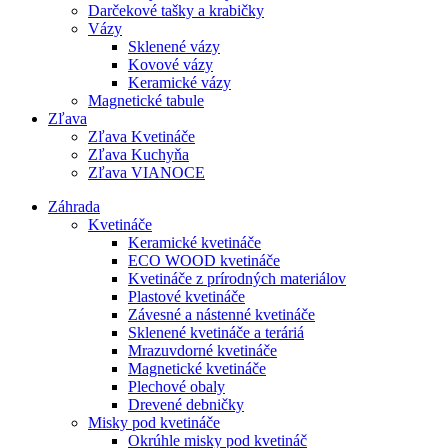
Darčekové tašky a krabičky
Vázy
Sklenené vázy
Kovové vázy
Keramické vázy
Magnetické tabule
Zľava
Zľava Kvetináče
Zľava Kuchyňa
Zľava VIANOCE
Záhrada
Kvetináče
Keramické kvetináče
ECO WOOD kvetináče
Kvetináče z prírodných materiálov
Plastové kvetináče
Závesné a nástenné kvetináče
Sklenené kvetináče a teráriá
Mrazuvdorné kvetináče
Magnetické kvetináče
Plechové obaly
Drevené debničky
Misky pod kvetináče
Okrúhle misky pod kvetináč