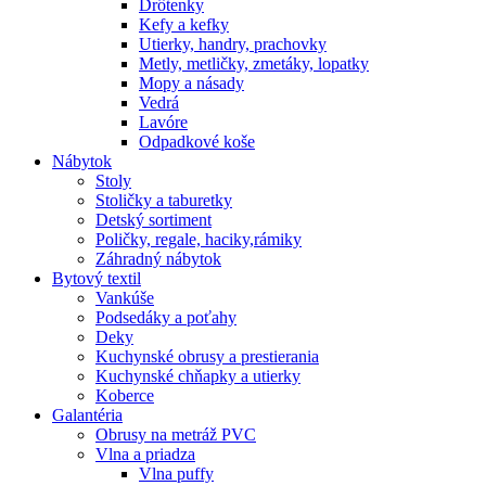
Drôtenky
Kefy a kefky
Utierky, handry, prachovky
Metly, metličky, zmetáky, lopatky
Mopy a násady
Vedrá
Lavóre
Odpadkové koše
Nábytok
Stoly
Stoličky a taburetky
Detský sortiment
Poličky, regale, haciky,rámiky
Záhradný nábytok
Bytový textil
Vankúše
Podsedáky a poťahy
Deky
Kuchynské obrusy a prestierania
Kuchynské chňapky a utierky
Koberce
Galantéria
Obrusy na metráž PVC
Vlna a priadza
Vlna puffy