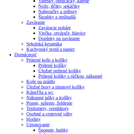
Varešky, obracačky, kliešte
Nože, tĺčiky, sekáčiky
Naberačky a príbory
Škrabky a strúhadlá
Zaváranie
Zaváracie poháre
Viečka, otvárače, hlavice
Doplnky na zaváranie
Sekulská keramika
Kuchynský textil a papier
Domácnosť
Prútené koše a košíky
Prútené košíky
Úložné prútené košíky
Prútené košíky s rúčkou, nákupné
Koše na prádlo
Úložné boxy a plastové košíky
Kúpeľňa a wc
Nákupné tašky a košíky
Pranie, sušenie, žehlenie
Teplomery, ventilátory
Osobné a cestovné váhy
Hodiny
Upratovanie
Špongie, hubky