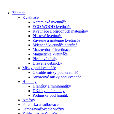
Preskočiť
na
Záhrada
obsah
Kvetináče
Keramické kvetináče
ECO WOOD kvetináče
Kvetináče z prírodných materiálov
Plastové kvetináče
Závesné a nástenné kvetináče
Sklenené kvetináče a teráriá
Mrazuvdorné kvetináče
Magnetické kvetináče
Plechové obaly
Drevené debničky
Misky pod kvetináče
Okrúhle misky pod kvetináč
Štvorcové misky pod kvetináč
Hrantíky
Hrantíky a minihrantíky
Držiaky na hrantíky
Podmisky pod hrantík
Amfory
Pareniská a sadbovače
Samozavlažovacie vložky
Krhly a rozprašovače