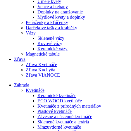
Umelé kvety
Vence a ikebany
Doplnky na aranžovanie
Mydlové kvety a doplnky
Peňaženky a kľúčenky
Darčekové tašky a krabičky
Vázy
Sklenené vázy
Kovové vázy
Keramické vázy
Magnetické tabule
Zľava
Zľava Kvetináče
Zľava Kuchyňa
Zľava VIANOCE
Záhrada
Kvetináče
Keramické kvetináče
ECO WOOD kvetináče
Kvetináče z prírodných materiálov
Plastové kvetináče
Závesné a nástenné kvetináče
Sklenené kvetináče a teráriá
Mrazuvdorné kvetináče