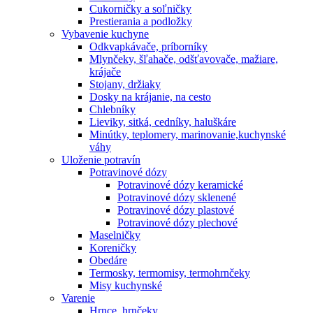
Cukorničky a soľničky
Prestierania a podložky
Vybavenie kuchyne
Odkvapkávače, príborníky
Mlynčeky, šľahače, odšťavovače, mažiare,
krájače
Stojany, držiaky
Dosky na krájanie, na cesto
Chlebníky
Lieviky, sitká, cedníky, haluškáre
Minútky, teplomery, marinovanie,kuchynské
váhy
Uloženie potravín
Potravinové dózy
Potravinové dózy keramické
Potravinové dózy sklenené
Potravinové dózy plastové
Potravinové dózy plechové
Maselničky
Koreničky
Obedáre
Termosky, termomisy, termohrnčeky
Misy kuchynské
Varenie
Hrnce, hrnčeky