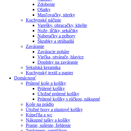
Zdobenie
Ošatky
Masľovačky, stierky
Kuchynské náčinie
Varešky, obracačky, kliešte
Nože, tĺčiky, sekáčiky
Naberačky a príbory
Škrabky a strúhadlá
Zaváranie
Zaváracie poháre
Viečka, otvárače, hlavice
Doplnky na zaváranie
Sekulská keramika
Kuchynský textil a papier
Domácnosť
Prútené koše a košíky
Prútené košíky
Úložné prútené košíky
Prútené košíky s rúčkou, nákupné
Koše na prádlo
Úložné boxy a plastové košíky
Kúpeľňa a wc
Nákupné tašky a košíky
Pranie, sušenie, žehlenie
Teplomery, ventilátory