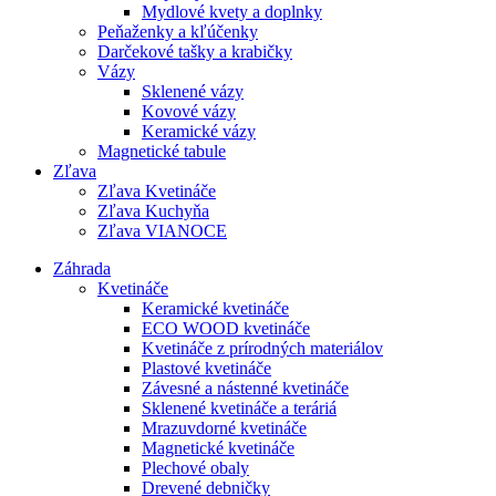
Mydlové kvety a doplnky
Peňaženky a kľúčenky
Darčekové tašky a krabičky
Vázy
Sklenené vázy
Kovové vázy
Keramické vázy
Magnetické tabule
Zľava
Zľava Kvetináče
Zľava Kuchyňa
Zľava VIANOCE
Záhrada
Kvetináče
Keramické kvetináče
ECO WOOD kvetináče
Kvetináče z prírodných materiálov
Plastové kvetináče
Závesné a nástenné kvetináče
Sklenené kvetináče a teráriá
Mrazuvdorné kvetináče
Magnetické kvetináče
Plechové obaly
Drevené debničky