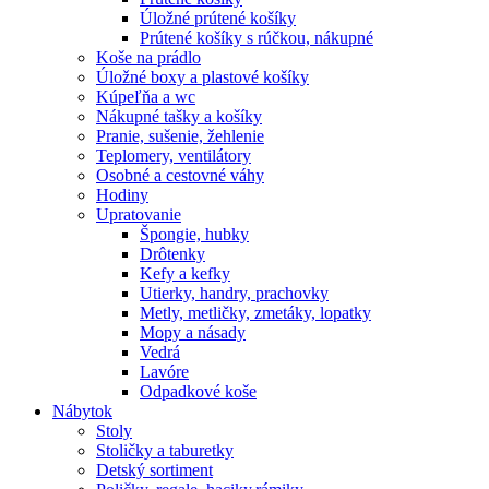
Úložné prútené košíky
Prútené košíky s rúčkou, nákupné
Koše na prádlo
Úložné boxy a plastové košíky
Kúpeľňa a wc
Nákupné tašky a košíky
Pranie, sušenie, žehlenie
Teplomery, ventilátory
Osobné a cestovné váhy
Hodiny
Upratovanie
Špongie, hubky
Drôtenky
Kefy a kefky
Utierky, handry, prachovky
Metly, metličky, zmetáky, lopatky
Mopy a násady
Vedrá
Lavóre
Odpadkové koše
Nábytok
Stoly
Stoličky a taburetky
Detský sortiment