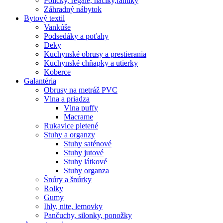
Poličky, regale, haciky,rámiky
Záhradný nábytok
Bytový textil
Vankúše
Podsedáky a poťahy
Deky
Kuchynské obrusy a prestierania
Kuchynské chňapky a utierky
Koberce
Galantéria
Obrusy na metráž PVC
Vlna a priadza
Vlna puffy
Macrame
Rukavice pletené
Stuhy a organzy
Stuhy saténové
Stuhy jutové
Stuhy látkové
Stuhy organza
Šnúry a šnúrky
Rolky
Gumy
Ihly, nite, lemovky
Pančuchy, silonky, ponožky