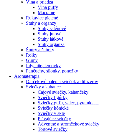
Vlna a priadza
Vlna puffy
Macrame
Rukavice pletené
Stuhy a organzy
Stuhy saténové
Stuhy jutové
Stuhy látkové
Stuhy organza
Šnúry a šnúrky
Rolky
Gumy
Ihly, nite, lemovky
Pančuchy, silonky, ponožky
Aromaterapia
Darčekové balenia sviečok a difuzerov
Sviečky a kahance
Čajové sviečky, kahančeky
Sviečky figúrky
Sviečky guľa, valec, pyramída…
Sviečky kónické
Sviečky v skle
Plávajúce sviečky
Adventné a stromčekové sviečky
Tortové sviečky