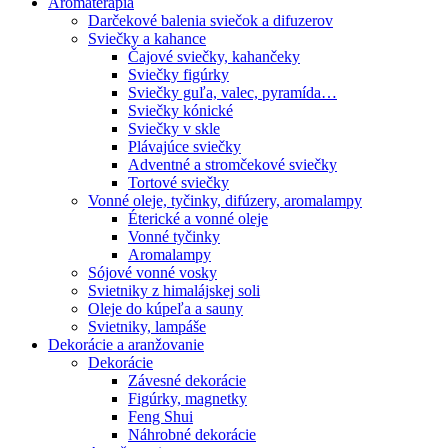
Aromaterapia
Darčekové balenia sviečok a difuzerov
Sviečky a kahance
Čajové sviečky, kahančeky
Sviečky figúrky
Sviečky guľa, valec, pyramída…
Sviečky kónické
Sviečky v skle
Plávajúce sviečky
Adventné a stromčekové sviečky
Tortové sviečky
Vonné oleje, tyčinky, difúzery, aromalampy
Éterické a vonné oleje
Vonné tyčinky
Aromalampy
Sójové vonné vosky
Svietniky z himalájskej soli
Oleje do kúpeľa a sauny
Svietniky, lampáše
Dekorácie a aranžovanie
Dekorácie
Závesné dekorácie
Figúrky, magnetky
Feng Shui
Náhrobné dekorácie