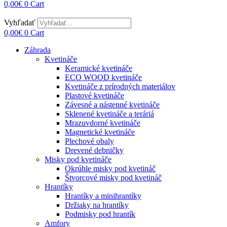
0,00
€
0
Cart
Vyhľadať
0,00
€
0
Cart
Záhrada
Kvetináče
Keramické kvetináče
ECO WOOD kvetináče
Kvetináče z prírodných materiálov
Plastové kvetináče
Závesné a nástenné kvetináče
Sklenené kvetináče a teráriá
Mrazuvdorné kvetináče
Magnetické kvetináče
Plechové obaly
Drevené debničky
Misky pod kvetináče
Okrúhle misky pod kvetináč
Štvorcové misky pod kvetináč
Hrantíky
Hrantíky a minihrantíky
Držiaky na hrantíky
Podmisky pod hrantík
Amfory