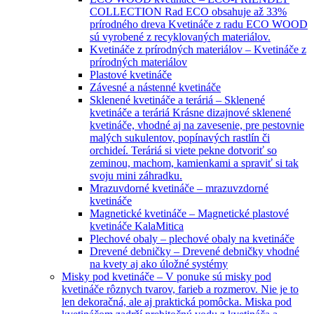
COLLECTION Rad ECO obsahuje až 33%
prírodného dreva Kvetináče z radu ECO WOOD
sú vyrobené z recyklovaných materiálov.
Kvetináče z prírodných materiálov
–
Kvetináče z
prírodných materiálov
Plastové kvetináče
Závesné a nástenné kvetináče
Sklenené kvetináče a teráriá
–
Sklenené
kvetináče a teráriá Krásne dizajnové sklenené
kvetináče, vhodné aj na zavesenie, pre pestovnie
malých sukulentov, popínavých rastlín či
orchideí. Teráriá si viete pekne dotvoriť so
zeminou, machom, kamienkami a spraviť si tak
svoju mini záhradku.
Mrazuvdorné kvetináče
–
mrazuvzdorné
kvetináče
Magnetické kvetináče
–
Magnetické plastové
kvetináče KalaMitica
Plechové obaly
–
plechové obaly na kvetináče
Drevené debničky
–
Drevené debničky vhodné
na kvety aj ako úložné systémy
Misky pod kvetináče
–
V ponuke sú misky pod
kvetináče rôznych tvarov, farieb a rozmerov. Nie je to
len dekoračná, ale aj praktická pomôcka. Miska pod