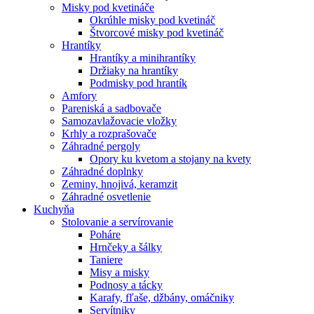
Misky pod kvetináče
Okrúhle misky pod kvetináč
Štvorcové misky pod kvetináč
Hrantíky
Hrantíky a minihrantíky
Držiaky na hrantíky
Podmisky pod hrantík
Amfory
Pareniská a sadbovače
Samozavlažovacie vložky
Krhly a rozprašovače
Záhradné pergoly
Opory ku kvetom a stojany na kvety
Záhradné doplnky
Zeminy, hnojivá, keramzit
Záhradné osvetlenie
Kuchyňa
Stolovanie a servírovanie
Poháre
Hrnčeky a šálky
Taniere
Misy a misky
Podnosy a tácky
Karafy, fľaše, džbány, omáčniky
Servítniky