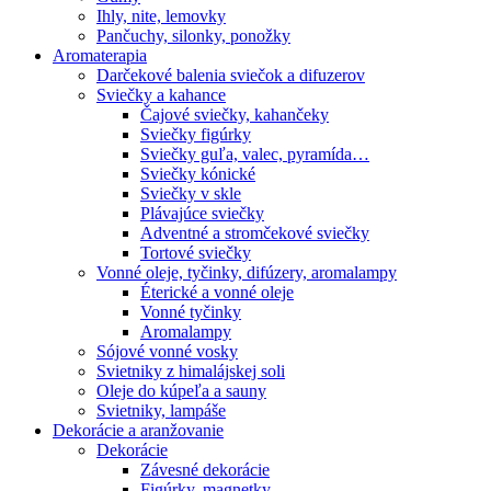
Ihly, nite, lemovky
Pančuchy, silonky, ponožky
Aromaterapia
Darčekové balenia sviečok a difuzerov
Sviečky a kahance
Čajové sviečky, kahančeky
Sviečky figúrky
Sviečky guľa, valec, pyramída…
Sviečky kónické
Sviečky v skle
Plávajúce sviečky
Adventné a stromčekové sviečky
Tortové sviečky
Vonné oleje, tyčinky, difúzery, aromalampy
Éterické a vonné oleje
Vonné tyčinky
Aromalampy
Sójové vonné vosky
Svietniky z himalájskej soli
Oleje do kúpeľa a sauny
Svietniky, lampáše
Dekorácie a aranžovanie
Dekorácie
Závesné dekorácie
Figúrky, magnetky