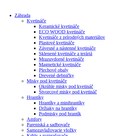
Preskočiť
na
Záhrada
obsah
Kvetináče
Keramické kvetináče
ECO WOOD kvetináče
Kvetináče z prírodných materiálov
Plastové kvetináče
Závesné a nástenné kvetináče
Sklenené kvetináče a teráriá
Mrazuvdorné kvetináče
Magnetické kvetináče
Plechové obaly
Drevené debničky
Misky pod kvetináče
Okrúhle misky pod kvetináč
Štvorcové misky pod kvetináč
Hrantíky
Hrantíky a minihrantíky
Držiaky na hrantíky
Podmisky pod hrantík
Amfory
Pareniská a sadbovače
Samozavlažovacie vložky
Krhly a rozprašovače