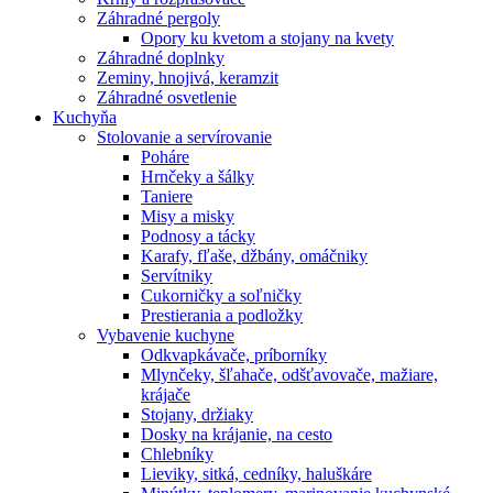
Záhradné pergoly
Opory ku kvetom a stojany na kvety
Záhradné doplnky
Zeminy, hnojivá, keramzit
Záhradné osvetlenie
Kuchyňa
Stolovanie a servírovanie
Poháre
Hrnčeky a šálky
Taniere
Misy a misky
Podnosy a tácky
Karafy, fľaše, džbány, omáčniky
Servítniky
Cukorničky a soľničky
Prestierania a podložky
Vybavenie kuchyne
Odkvapkávače, príborníky
Mlynčeky, šľahače, odšťavovače, mažiare,
krájače
Stojany, držiaky
Dosky na krájanie, na cesto
Chlebníky
Lieviky, sitká, cedníky, haluškáre