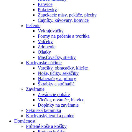
Panvice
Pokrievky
Zapekacie misy, pekáče, plechy
Čajníky, kávovary, konvice
Pečenie
Vykrajovačky
Formy na pečenie a tvorítka
Valčeky
Zdobenie
Ošatky
Masľovačky, stierky
Kuchynské náčinie
Varešky, obracačky, kliešte
Nože, tĺčiky, sekáčiky
Naberačky a príbory
Škrabky a strúhadlá
Zaváranie
Zaváracie poháre
Viečka, otvárače, hlavice
Doplnky na zaváranie
Sekulská keramika
Kuchynský textil a papier
Domácnosť
Prútené koše a košíky
Prútené košíky