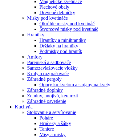
Magnetické kvetináče
Plechové obaly
Drevené debničky
Misky pod kvetináče
Okrúhle misky pod kvetináč
Štvorcové misky pod kvetináč
Hrantíky
Hrantíky a minihrantíky
Držiaky na hrantíky
Podmisky pod hrantík
Amfory
Pareniská a sadbovače
Samozavlažovacie vložky
Krhly a rozprašovače
Záhradné pergoly
Opory ku kvetom a stojany na kvety
Záhradné doplnky
Zeminy, hnojivá, keramzit
Záhradné osvetlenie
Kuchyňa
Stolovanie a servírovanie
Poháre
Hrnčeky a šálky
Taniere
Misy a misky