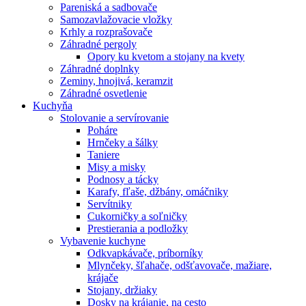
Pareniská a sadbovače
Samozavlažovacie vložky
Krhly a rozprašovače
Záhradné pergoly
Opory ku kvetom a stojany na kvety
Záhradné doplnky
Zeminy, hnojivá, keramzit
Záhradné osvetlenie
Kuchyňa
Stolovanie a servírovanie
Poháre
Hrnčeky a šálky
Taniere
Misy a misky
Podnosy a tácky
Karafy, fľaše, džbány, omáčniky
Servítniky
Cukorničky a soľničky
Prestierania a podložky
Vybavenie kuchyne
Odkvapkávače, príborníky
Mlynčeky, šľahače, odšťavovače, mažiare,
krájače
Stojany, držiaky
Dosky na krájanie, na cesto