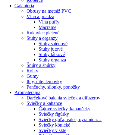
Koberce
Galantéria
Obrusy na metráž PVC
Vlna a priadza
Vlna puffy
Macrame
Rukavice pletené
Stuhy a organzy
Stuhy saténové
Stuhy jutové
Stuhy látkové
Stuhy organza
Šnúry a šnúrky
Rolky
Gumy
Ihly, nite, lemovky
Pančuchy, silonky, ponožky
Aromaterapia
Darčekové balenia sviečok a difuzerov
Sviečky a kahance
Čajové sviečky, kahančeky
Sviečky figúrky
Sviečky guľa, valec, pyramída…
Sviečky kónické
Sviečky v skle