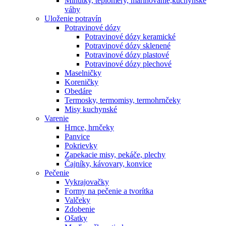
Minútky, teplomery, marinovanie,kuchynské
váhy
Uloženie potravín
Potravinové dózy
Potravinové dózy keramické
Potravinové dózy sklenené
Potravinové dózy plastové
Potravinové dózy plechové
Maselničky
Koreničky
Obedáre
Termosky, termomisy, termohrnčeky
Misy kuchynské
Varenie
Hrnce, hrnčeky
Panvice
Pokrievky
Zapekacie misy, pekáče, plechy
Čajníky, kávovary, konvice
Pečenie
Vykrajovačky
Formy na pečenie a tvorítka
Valčeky
Zdobenie
Ošatky