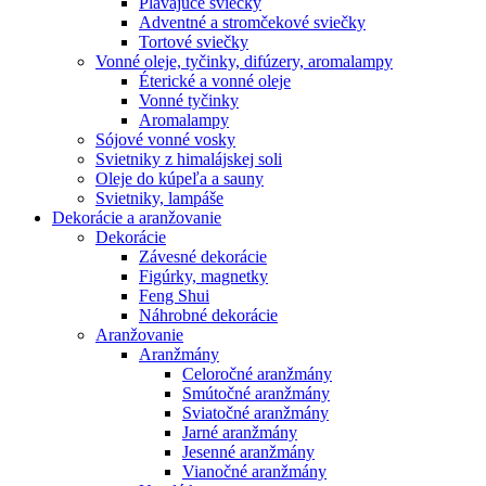
Plávajúce sviečky
Adventné a stromčekové sviečky
Tortové sviečky
Vonné oleje, tyčinky, difúzery, aromalampy
Éterické a vonné oleje
Vonné tyčinky
Aromalampy
Sójové vonné vosky
Svietniky z himalájskej soli
Oleje do kúpeľa a sauny
Svietniky, lampáše
Dekorácie a aranžovanie
Dekorácie
Závesné dekorácie
Figúrky, magnetky
Feng Shui
Náhrobné dekorácie
Aranžovanie
Aranžmány
Celoročné aranžmány
Smútočné aranžmány
Sviatočné aranžmány
Jarné aranžmány
Jesenné aranžmány
Vianočné aranžmány