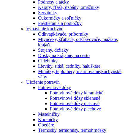
Podnosy a tácky
Karafy, fľaše, džbány, omáčniky
Servítniky
Cukorničky a soľničky
Prestierania a podložky
Vybavenie kuchyne
Odkvapkávače, príborníky
Mlynčeky, šľahače, odšťavovače, mažiare,
krájače
Stojany, držiaky
Dosky na krájanie, na cesto
Chlebníky
Lieviky, sitká, cedníky, haluškáre
Minútky, teplomery, marinovanie,kuchynské
váhy
Uloženie potravín
Potravinové dózy
Potravinové dózy keramické
Potravinové dózy sklenené
Potravinové dózy plastové
Potravinové dózy plechové
Maselničky
Koreničky
Obedáre
Termosky, termomisy, termohrnčeky