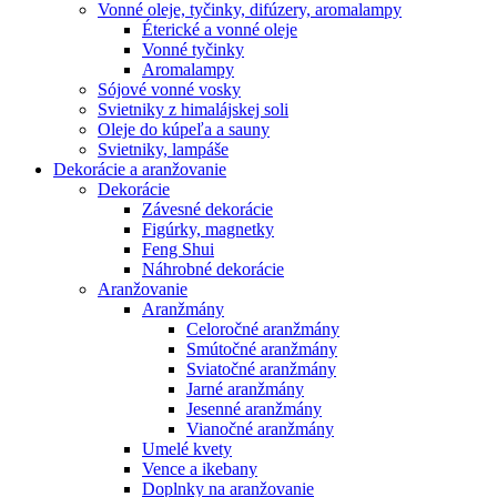
Vonné oleje, tyčinky, difúzery, aromalampy
Éterické a vonné oleje
Vonné tyčinky
Aromalampy
Sójové vonné vosky
Svietniky z himalájskej soli
Oleje do kúpeľa a sauny
Svietniky, lampáše
Dekorácie a aranžovanie
Dekorácie
Závesné dekorácie
Figúrky, magnetky
Feng Shui
Náhrobné dekorácie
Aranžovanie
Aranžmány
Celoročné aranžmány
Smútočné aranžmány
Sviatočné aranžmány
Jarné aranžmány
Jesenné aranžmány
Vianočné aranžmány
Umelé kvety
Vence a ikebany
Doplnky na aranžovanie