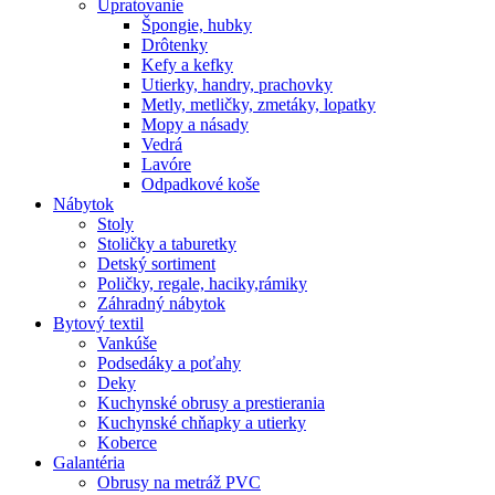
Upratovanie
Špongie, hubky
Drôtenky
Kefy a kefky
Utierky, handry, prachovky
Metly, metličky, zmetáky, lopatky
Mopy a násady
Vedrá
Lavóre
Odpadkové koše
Nábytok
Stoly
Stoličky a taburetky
Detský sortiment
Poličky, regale, haciky,rámiky
Záhradný nábytok
Bytový textil
Vankúše
Podsedáky a poťahy
Deky
Kuchynské obrusy a prestierania
Kuchynské chňapky a utierky
Koberce
Galantéria
Obrusy na metráž PVC