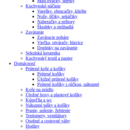
Masľovačky, stierky
Kuchynské náčinie
Varešky, obracačky, kliešte
Nože, tĺčiky, sekáčiky
Naberačky a príbory
Škrabky a strúhadlá
Zaváranie
Zaváracie poháre
Viečka, otvárače, hlavice
Doplnky na zaváranie
Sekulská keramika
Kuchynský textil a papier
Domácnosť
Prútené koše a košíky
Prútené košíky
Úložné prútené košíky
Prútené košíky s rúčkou, nákupné
Koše na prádlo
Úložné boxy a plastové košíky
Kúpeľňa a wc
Nákupné tašky a košíky
Pranie, sušenie, žehlenie
Teplomery, ventilátory
Osobné a cestovné váhy
Hodiny