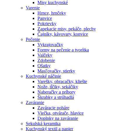
Misy kuchynské
Varenie
Hrnce, hrnčeky
Panvice
Pokrievky
Zapekacie misy, pekáče, plechy
Čajníky, kávovary, konvice
Pečenie
Vykrajovačky
Formy na pečenie a tvorítka
Valčeky
Zdobenie
Ošatky
Masľovačky, stierky
Kuchynské náčinie
Varešky, obracačky, kliešte
Nože, tĺčiky, sekáčiky
Naberačky a príbory
Škrabky a strúhadlá
Zaváranie
Zaváracie poháre
Viečka, otvárače, hlavice
Doplnky na zaváranie
Sekulská keramika
Kuchynský textil a papier