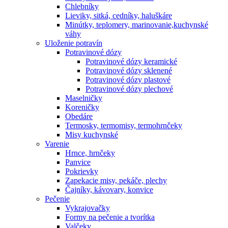
Chlebníky
Lieviky, sitká, cedníky, haluškáre
Minútky, teplomery, marinovanie,kuchynské
váhy
Uloženie potravín
Potravinové dózy
Potravinové dózy keramické
Potravinové dózy sklenené
Potravinové dózy plastové
Potravinové dózy plechové
Maselničky
Koreničky
Obedáre
Termosky, termomisy, termohrnčeky
Misy kuchynské
Varenie
Hrnce, hrnčeky
Panvice
Pokrievky
Zapekacie misy, pekáče, plechy
Čajníky, kávovary, konvice
Pečenie
Vykrajovačky
Formy na pečenie a tvorítka
Valčeky