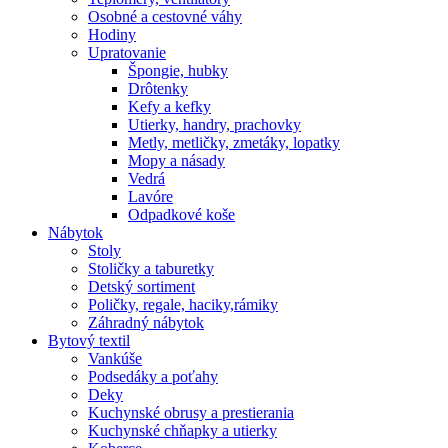
Osobné a cestovné váhy
Hodiny
Upratovanie
Špongie, hubky
Drôtenky
Kefy a kefky
Utierky, handry, prachovky
Metly, metličky, zmetáky, lopatky
Mopy a násady
Vedrá
Lavóre
Odpadkové koše
Nábytok
Stoly
Stoličky a taburetky
Detský sortiment
Poličky, regale, haciky,rámiky
Záhradný nábytok
Bytový textil
Vankúše
Podsedáky a poťahy
Deky
Kuchynské obrusy a prestierania
Kuchynské chňapky a utierky