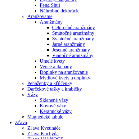
Feng Shui
Náhrobné dekorácie
Aranžovanie
Aranžmány
Celoročné aranžmány
Smútočné aranžmány
Sviatočné aranžmány
Jarné aranžmány
Jesenné aranžmány
Vianočné aranžmány
Umelé kvety
Vence a ikebany
Doplnky na aranžovanie
Mydlové kvety a doplnky
Peňaženky a kľúčenky
Darčekové tašky a krabičky
Vázy
Sklenené vázy
Kovové vázy
Keramické vázy
Magnetické tabule
Zľava
Zľava Kvetináče
Zľava Kuchyňa