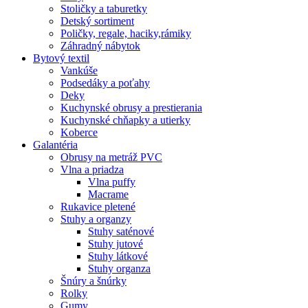
Stoličky a taburetky
Detský sortiment
Poličky, regale, haciky,rámiky
Záhradný nábytok
Bytový textil
Vankúše
Podsedáky a poťahy
Deky
Kuchynské obrusy a prestierania
Kuchynské chňapky a utierky
Koberce
Galantéria
Obrusy na metráž PVC
Vlna a priadza
Vlna puffy
Macrame
Rukavice pletené
Stuhy a organzy
Stuhy saténové
Stuhy jutové
Stuhy látkové
Stuhy organza
Šnúry a šnúrky
Rolky
Gumy