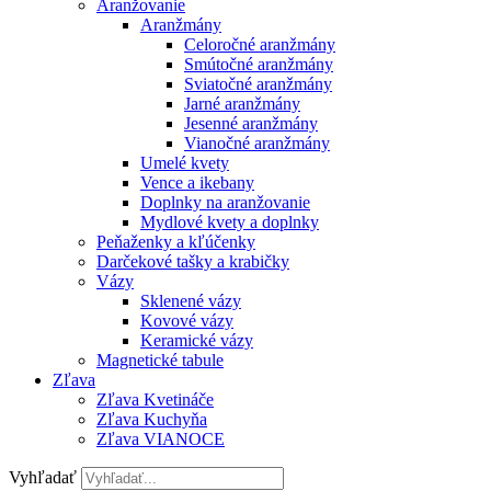
Aranžovanie
Aranžmány
Celoročné aranžmány
Smútočné aranžmány
Sviatočné aranžmány
Jarné aranžmány
Jesenné aranžmány
Vianočné aranžmány
Umelé kvety
Vence a ikebany
Doplnky na aranžovanie
Mydlové kvety a doplnky
Peňaženky a kľúčenky
Darčekové tašky a krabičky
Vázy
Sklenené vázy
Kovové vázy
Keramické vázy
Magnetické tabule
Zľava
Zľava Kvetináče
Zľava Kuchyňa
Zľava VIANOCE
Vyhľadať