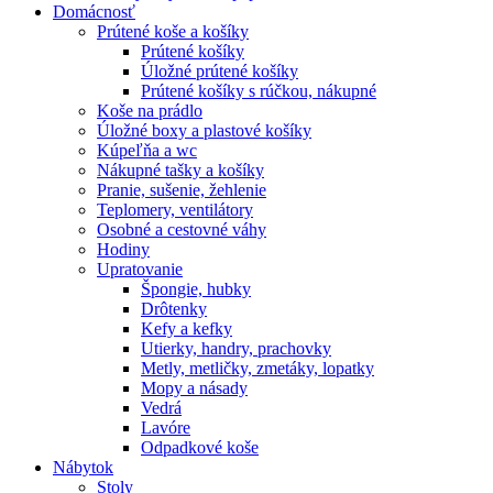
Domácnosť
Prútené koše a košíky
Prútené košíky
Úložné prútené košíky
Prútené košíky s rúčkou, nákupné
Koše na prádlo
Úložné boxy a plastové košíky
Kúpeľňa a wc
Nákupné tašky a košíky
Pranie, sušenie, žehlenie
Teplomery, ventilátory
Osobné a cestovné váhy
Hodiny
Upratovanie
Špongie, hubky
Drôtenky
Kefy a kefky
Utierky, handry, prachovky
Metly, metličky, zmetáky, lopatky
Mopy a násady
Vedrá
Lavóre
Odpadkové koše
Nábytok
Stoly