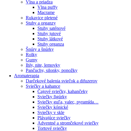
Vlna a priadza
Vlna puffy
Macrame
Rukavice pletené
Stuhy a organzy
Stuhy saténové
Stuhy jutové
Stuhy látkové
Stuhy organza
Šnúry a šnúrky
Rolky
Gumy
Ihly, nite, lemovky
Pančuchy, silonky, ponožky
Aromaterapia
Darčekové balenia sviečok a difuzerov
Sviečky a kahance
Čajové sviečky, kahančeky
Sviečky figúrky
Sviečky guľa, valec, pyramída…
Sviečky kónické
Sviečky v skle
Plávajúce sviečky
Adventné a stromčekové sviečky
Tortové sviečky