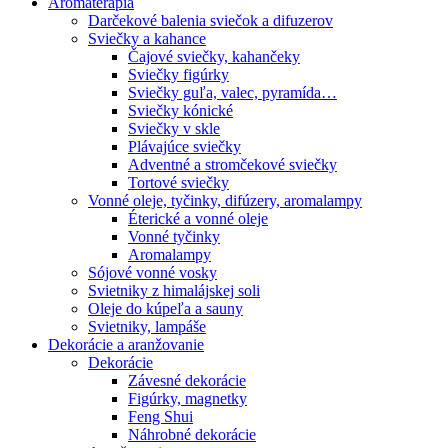
Aromaterapia
Darčekové balenia sviečok a difuzerov
Sviečky a kahance
Čajové sviečky, kahančeky
Sviečky figúrky
Sviečky guľa, valec, pyramída…
Sviečky kónické
Sviečky v skle
Plávajúce sviečky
Adventné a stromčekové sviečky
Tortové sviečky
Vonné oleje, tyčinky, difúzery, aromalampy
Éterické a vonné oleje
Vonné tyčinky
Aromalampy
Sójové vonné vosky
Svietniky z himalájskej soli
Oleje do kúpeľa a sauny
Svietniky, lampáše
Dekorácie a aranžovanie
Dekorácie
Závesné dekorácie
Figúrky, magnetky
Feng Shui
Náhrobné dekorácie