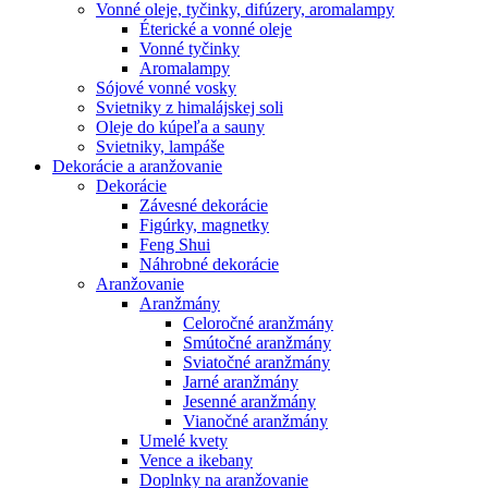
Vonné oleje, tyčinky, difúzery, aromalampy
Éterické a vonné oleje
Vonné tyčinky
Aromalampy
Sójové vonné vosky
Svietniky z himalájskej soli
Oleje do kúpeľa a sauny
Svietniky, lampáše
Dekorácie a aranžovanie
Dekorácie
Závesné dekorácie
Figúrky, magnetky
Feng Shui
Náhrobné dekorácie
Aranžovanie
Aranžmány
Celoročné aranžmány
Smútočné aranžmány
Sviatočné aranžmány
Jarné aranžmány
Jesenné aranžmány
Vianočné aranžmány
Umelé kvety
Vence a ikebany
Doplnky na aranžovanie