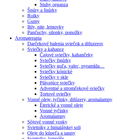
Stuhy organza
Šnúry a šnúrky
Rolky
Gumy
Ihly, nite, lemovky
Pančuchy, silonky, ponožky
Aromaterapia
Darčekové balenia sviečok a difuzerov
Sviečky a kahance
Čajové sviečky, kahančeky
Sviečky figúrky
Sviečky guľa, valec, pyramída…
Sviečky kónické
Sviečky v skle
Plávajúce sviečky
Adventné a stromčekové sviečky
Tortové sviečky
Vonné oleje, tyčinky, difúzery, aromalampy
Éterické a vonné oleje
Vonné tyčinky
Aromalampy
Sójové vonné vosky
Svietniky z himalájskej soli
Oleje do kúpeľa a sauny
Svietniky, lampáše