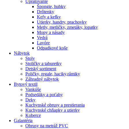
Upratovanie
Špongie, hubky
Drôtenky
Kefy a kefky
Utierky, handry, prachovky
Metly, metličky, zmetáky, lopatky
Mopy a násady
Vedrá
Lavóre
Odpadkové koše
Nábytok
Stoly
Stoličky a taburetky
Detský sortiment
Poličky, regale, haciky,rámiky
Záhradný nábytok
Bytový textil
Vankúše
Podsedáky a poťahy
Deky
Kuchynské obrusy a prestierania
Kuchynské chňapky a utierky
Koberce
Galantéria
Obrusy na metráž PVC