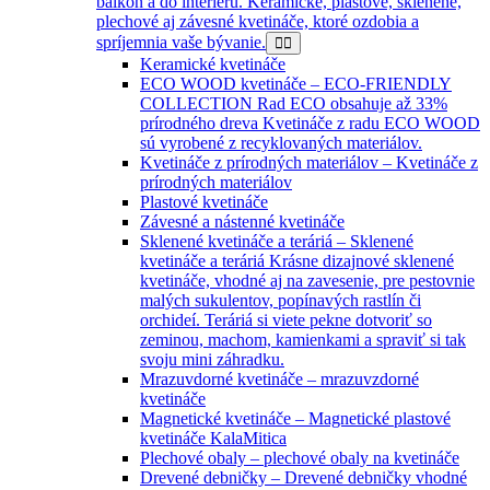
balkón a do interiéru. Keramické, plastové, sklenené,
plechové aj závesné kvetináče, ktoré ozdobia a
spríjemnia vaše bývanie.
Keramické kvetináče
ECO WOOD kvetináče
–
ECO-FRIENDLY
COLLECTION Rad ECO obsahuje až 33%
prírodného dreva Kvetináče z radu ECO WOOD
sú vyrobené z recyklovaných materiálov.
Kvetináče z prírodných materiálov
–
Kvetináče z
prírodných materiálov
Plastové kvetináče
Závesné a nástenné kvetináče
Sklenené kvetináče a teráriá
–
Sklenené
kvetináče a teráriá Krásne dizajnové sklenené
kvetináče, vhodné aj na zavesenie, pre pestovnie
malých sukulentov, popínavých rastlín či
orchideí. Teráriá si viete pekne dotvoriť so
zeminou, machom, kamienkami a spraviť si tak
svoju mini záhradku.
Mrazuvdorné kvetináče
–
mrazuvzdorné
kvetináče
Magnetické kvetináče
–
Magnetické plastové
kvetináče KalaMitica
Plechové obaly
–
plechové obaly na kvetináče
Drevené debničky
–
Drevené debničky vhodné