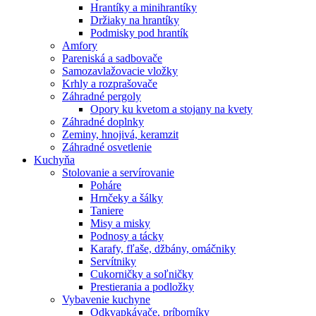
Hrantíky a minihrantíky
Držiaky na hrantíky
Podmisky pod hrantík
Amfory
Pareniská a sadbovače
Samozavlažovacie vložky
Krhly a rozprašovače
Záhradné pergoly
Opory ku kvetom a stojany na kvety
Záhradné doplnky
Zeminy, hnojivá, keramzit
Záhradné osvetlenie
Kuchyňa
Stolovanie a servírovanie
Poháre
Hrnčeky a šálky
Taniere
Misy a misky
Podnosy a tácky
Karafy, fľaše, džbány, omáčniky
Servítniky
Cukorničky a soľničky
Prestierania a podložky
Vybavenie kuchyne
Odkvapkávače, príborníky