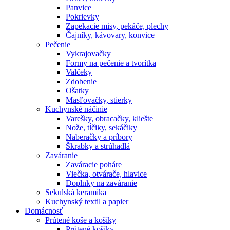
Panvice
Pokrievky
Zapekacie misy, pekáče, plechy
Čajníky, kávovary, konvice
Pečenie
Vykrajovačky
Formy na pečenie a tvorítka
Valčeky
Zdobenie
Ošatky
Masľovačky, stierky
Kuchynské náčinie
Varešky, obracačky, kliešte
Nože, tĺčiky, sekáčiky
Naberačky a príbory
Škrabky a strúhadlá
Zaváranie
Zaváracie poháre
Viečka, otvárače, hlavice
Doplnky na zaváranie
Sekulská keramika
Kuchynský textil a papier
Domácnosť
Prútené koše a košíky
Prútené košíky