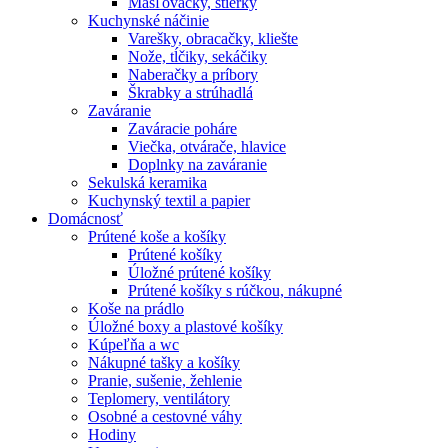
Masľovačky, stierky
Kuchynské náčinie
Varešky, obracačky, kliešte
Nože, tĺčiky, sekáčiky
Naberačky a príbory
Škrabky a strúhadlá
Zaváranie
Zaváracie poháre
Viečka, otvárače, hlavice
Doplnky na zaváranie
Sekulská keramika
Kuchynský textil a papier
Domácnosť
Prútené koše a košíky
Prútené košíky
Úložné prútené košíky
Prútené košíky s rúčkou, nákupné
Koše na prádlo
Úložné boxy a plastové košíky
Kúpeľňa a wc
Nákupné tašky a košíky
Pranie, sušenie, žehlenie
Teplomery, ventilátory
Osobné a cestovné váhy
Hodiny