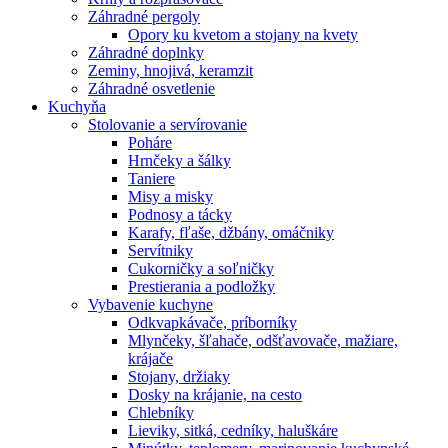
Záhradné pergoly
Opory ku kvetom a stojany na kvety
Záhradné doplnky
Zeminy, hnojivá, keramzit
Záhradné osvetlenie
Kuchyňa
Stolovanie a servírovanie
Poháre
Hrnčeky a šálky
Taniere
Misy a misky
Podnosy a tácky
Karafy, fľaše, džbány, omáčniky
Servítniky
Cukorničky a soľničky
Prestierania a podložky
Vybavenie kuchyne
Odkvapkávače, príborníky
Mlynčeky, šľahače, odšťavovače, mažiare,
krájače
Stojany, držiaky
Dosky na krájanie, na cesto
Chlebníky
Lieviky, sitká, cedníky, haluškáre