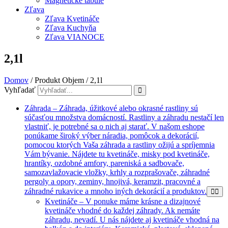
Magnetické tabule
Zľava
Zľava Kvetináče
Zľava Kuchyňa
Zľava VIANOCE
2,1l
Domov
/ Produkt Objem / 2,1l
Vyhľadať
Záhrada
–
Záhrada, úžitkové alebo okrasné rastliny sú
súčasťou množstva domácností. Rastliny a záhradu nestačí len
vlastniť, je potrebné sa o nich aj starať. V našom eshope
ponúkame široký výber náradia, pomôcok a dekorácií,
pomocou ktorých Vaša záhrada a rastliny ožijú a spríjemnia
Vám bývanie. Nájdete tu kvetináče, misky pod kvetináče,
hrantíky, ozdobné amfory, pareniská a sadbovače,
samozavlažovacie vložky, krhly a rozprašovače, záhradné
pergoly a opory, zeminy, hnojivá, keramzit, pracovné a
záhradné rukavice a mnoho iných dekorácií a produktov.
Kvetináče
–
V ponuke máme krásne a dizajnové
kvetináče vhodné do každej záhrady. Ak nemáte
záhradu, nevadí. U nás nájdete aj kvetináče vhodná na