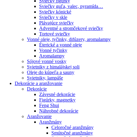
Sviečky figúrky
Sviečky guľa, valec, pyramída…
Sviečky kónické
Sviečky v skle
Plávajúce sviečky
Adventné a stromčekové sviečky
Tortové sviečky
Vonné oleje, tyčinky, difúzery, aromalampy
Éterické a vonné oleje
Vonné tyčinky
Aromalampy
Sójové vonné vosky
Svietniky z himalájskej soli
Oleje do kúpeľa a sauny
Svietniky, lampáše
Dekorácie a aranžovanie
Dekorácie
Závesné dekorácie
Figúrky, magnetky
Feng Shui
Náhrobné dekorácie
Aranžovanie
Aranžmány
Celoročné aranžmány
Smútočné aranžmány