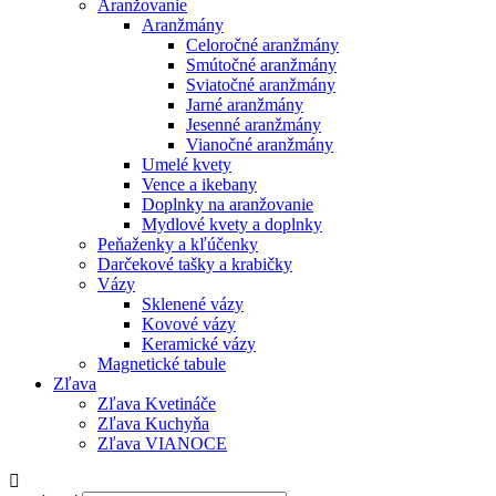
Aranžovanie
Aranžmány
Celoročné aranžmány
Smútočné aranžmány
Sviatočné aranžmány
Jarné aranžmány
Jesenné aranžmány
Vianočné aranžmány
Umelé kvety
Vence a ikebany
Doplnky na aranžovanie
Mydlové kvety a doplnky
Peňaženky a kľúčenky
Darčekové tašky a krabičky
Vázy
Sklenené vázy
Kovové vázy
Keramické vázy
Magnetické tabule
Zľava
Zľava Kvetináče
Zľava Kuchyňa
Zľava VIANOCE