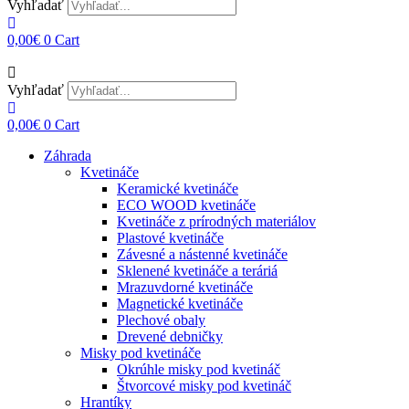
Vyhľadať
0,00
€
0
Cart
Vyhľadať
0,00
€
0
Cart
Záhrada
Kvetináče
Keramické kvetináče
ECO WOOD kvetináče
Kvetináče z prírodných materiálov
Plastové kvetináče
Závesné a nástenné kvetináče
Sklenené kvetináče a teráriá
Mrazuvdorné kvetináče
Magnetické kvetináče
Plechové obaly
Drevené debničky
Misky pod kvetináče
Okrúhle misky pod kvetináč
Štvorcové misky pod kvetináč
Hrantíky