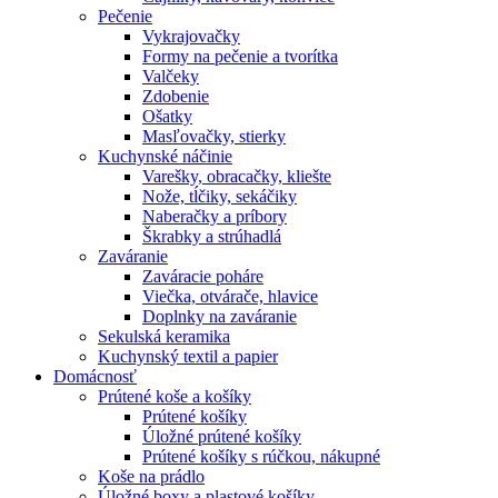
Pečenie
Vykrajovačky
Formy na pečenie a tvorítka
Valčeky
Zdobenie
Ošatky
Masľovačky, stierky
Kuchynské náčinie
Varešky, obracačky, kliešte
Nože, tĺčiky, sekáčiky
Naberačky a príbory
Škrabky a strúhadlá
Zaváranie
Zaváracie poháre
Viečka, otvárače, hlavice
Doplnky na zaváranie
Sekulská keramika
Kuchynský textil a papier
Domácnosť
Prútené koše a košíky
Prútené košíky
Úložné prútené košíky
Prútené košíky s rúčkou, nákupné
Koše na prádlo
Úložné boxy a plastové košíky