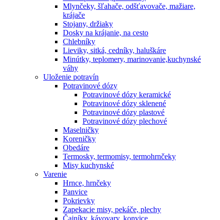
Mlynčeky, šľahače, odšťavovače, mažiare,
krájače
Stojany, držiaky
Dosky na krájanie, na cesto
Chlebníky
Lieviky, sitká, cedníky, haluškáre
Minútky, teplomery, marinovanie,kuchynské
váhy
Uloženie potravín
Potravinové dózy
Potravinové dózy keramické
Potravinové dózy sklenené
Potravinové dózy plastové
Potravinové dózy plechové
Maselničky
Koreničky
Obedáre
Termosky, termomisy, termohrnčeky
Misy kuchynské
Varenie
Hrnce, hrnčeky
Panvice
Pokrievky
Zapekacie misy, pekáče, plechy
Čajníky, kávovary, konvice