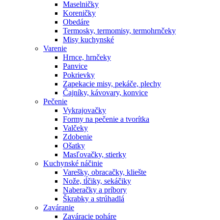
Maselničky
Koreničky
Obedáre
Termosky, termomisy, termohrnčeky
Misy kuchynské
Varenie
Hrnce, hrnčeky
Panvice
Pokrievky
Zapekacie misy, pekáče, plechy
Čajníky, kávovary, konvice
Pečenie
Vykrajovačky
Formy na pečenie a tvorítka
Valčeky
Zdobenie
Ošatky
Masľovačky, stierky
Kuchynské náčinie
Varešky, obracačky, kliešte
Nože, tĺčiky, sekáčiky
Naberačky a príbory
Škrabky a strúhadlá
Zaváranie
Zaváracie poháre