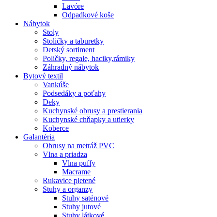
Lavóre
Odpadkové koše
Nábytok
Stoly
Stoličky a taburetky
Detský sortiment
Poličky, regale, haciky,rámiky
Záhradný nábytok
Bytový textil
Vankúše
Podsedáky a poťahy
Deky
Kuchynské obrusy a prestierania
Kuchynské chňapky a utierky
Koberce
Galantéria
Obrusy na metráž PVC
Vlna a priadza
Vlna puffy
Macrame
Rukavice pletené
Stuhy a organzy
Stuhy saténové
Stuhy jutové
Stuhy látkové