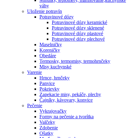
Minútky, teplomery, marinovanie,kuchynské
váhy
Uloženie potravín
Potravinové dózy
Potravinové dózy keramické
Potravinové dózy sklenené
Potravinové dózy plastové
Potravinové dózy plechové
Maselničky
Koreničky
Obedáre
Termosky, termomisy, termohrnčeky
Misy kuchynské
Varenie
Hrnce, hrnčeky
Panvice
Pokrievky
Zapekacie misy, pekáče, plechy
Čajníky, kávovary, konvice
Pečenie
Vykrajovačky
Formy na pečenie a tvorítka
Valčeky
Zdobenie
Ošatky