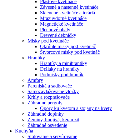
Plastové kvetináče
Závesné a nástenné kvetináče
Sklenené kvetináče a teráriá
Mrazuvdorné kvetináče
Magnetické kvetináče
Plechové obaly
Drevené debničky
Misky pod kvetináče
Okrúhle misky pod kvetináč
Štvorcové misky pod kvetináč
Hrantíky
Hrantíky a minihrantíky
Držiaky na hrantíky
Podmisky pod hrantík
Amfory
Pareniská a sadbovače
Samozavlažovacie vložky
Krhly a rozprašovače
Záhradné pergoly
Opory ku kvetom a stojany na kvety
Záhradné doplnky
Zeminy, hnojivá, keramzit
Záhradné osvetlenie
Kuchyňa
Stolovanie a servírovanie