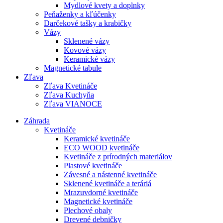
Mydlové kvety a doplnky
Peňaženky a kľúčenky
Darčekové tašky a krabičky
Vázy
Sklenené vázy
Kovové vázy
Keramické vázy
Magnetické tabule
Zľava
Zľava Kvetináče
Zľava Kuchyňa
Zľava VIANOCE
Záhrada
Kvetináče
Keramické kvetináče
ECO WOOD kvetináče
Kvetináče z prírodných materiálov
Plastové kvetináče
Závesné a nástenné kvetináče
Sklenené kvetináče a teráriá
Mrazuvdorné kvetináče
Magnetické kvetináče
Plechové obaly
Drevené debničky