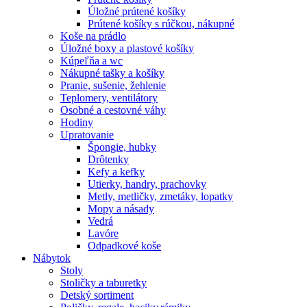
Úložné prútené košíky
Prútené košíky s rúčkou, nákupné
Koše na prádlo
Úložné boxy a plastové košíky
Kúpeľňa a wc
Nákupné tašky a košíky
Pranie, sušenie, žehlenie
Teplomery, ventilátory
Osobné a cestovné váhy
Hodiny
Upratovanie
Špongie, hubky
Drôtenky
Kefy a kefky
Utierky, handry, prachovky
Metly, metličky, zmetáky, lopatky
Mopy a násady
Vedrá
Lavóre
Odpadkové koše
Nábytok
Stoly
Stoličky a taburetky
Detský sortiment