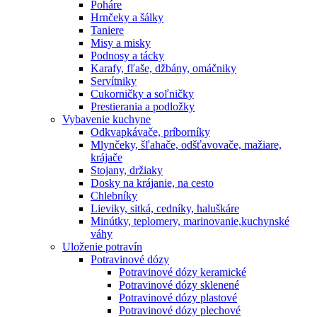
Poháre
Hrnčeky a šálky
Taniere
Misy a misky
Podnosy a tácky
Karafy, fľaše, džbány, omáčniky
Servítniky
Cukorničky a soľničky
Prestierania a podložky
Vybavenie kuchyne
Odkvapkávače, príborníky
Mlynčeky, šľahače, odšťavovače, mažiare,
krájače
Stojany, držiaky
Dosky na krájanie, na cesto
Chlebníky
Lieviky, sitká, cedníky, haluškáre
Minútky, teplomery, marinovanie,kuchynské
váhy
Uloženie potravín
Potravinové dózy
Potravinové dózy keramické
Potravinové dózy sklenené
Potravinové dózy plastové
Potravinové dózy plechové