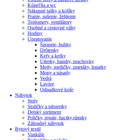
Kúpeľňa a wc
Nákupné tašky a košíky
Pranie, sušenie, žehlenie
Teplomery, ventilátory
Osobné a cestovné váhy
Hodiny
Upratovanie
Špongie, hubky
Drôtenky
Kefy a kefky
Utierky, handry, prachovky
Metly, metličky, zmetáky, lopatky
Mopy a násady
Vedrá
Lavóre
Odpadkové koše
Nábytok
Stoly
Stoličky a taburetky
Detský sortiment
Poličky, regale, haciky,rámiky
Záhradný nábytok
Bytový textil
Vankúše