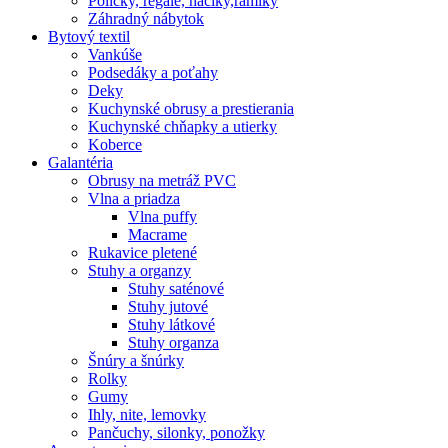
Poličky, regale, haciky,rámiky
Záhradný nábytok
Bytový textil
Vankúše
Podsedáky a poťahy
Deky
Kuchynské obrusy a prestierania
Kuchynské chňapky a utierky
Koberce
Galantéria
Obrusy na metráž PVC
Vlna a priadza
Vlna puffy
Macrame
Rukavice pletené
Stuhy a organzy
Stuhy saténové
Stuhy jutové
Stuhy látkové
Stuhy organza
Šnúry a šnúrky
Rolky
Gumy
Ihly, nite, lemovky
Pančuchy, silonky, ponožky