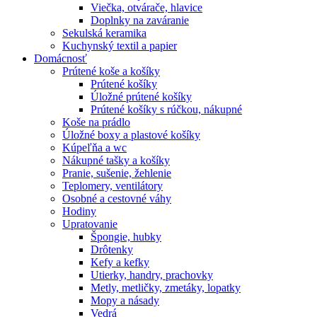
Viečka, otvárače, hlavice
Doplnky na zaváranie
Sekulská keramika
Kuchynský textil a papier
Domácnosť
Prútené koše a košíky
Prútené košíky
Úložné prútené košíky
Prútené košíky s rúčkou, nákupné
Koše na prádlo
Úložné boxy a plastové košíky
Kúpeľňa a wc
Nákupné tašky a košíky
Pranie, sušenie, žehlenie
Teplomery, ventilátory
Osobné a cestovné váhy
Hodiny
Upratovanie
Špongie, hubky
Drôtenky
Kefy a kefky
Utierky, handry, prachovky
Metly, metličky, zmetáky, lopatky
Mopy a násady
Vedrá