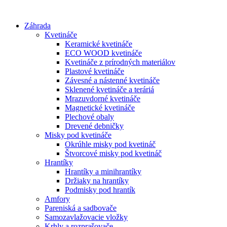
Preskočiť
na
Záhrada
obsah
Kvetináče
Keramické kvetináče
ECO WOOD kvetináče
Kvetináče z prírodných materiálov
Plastové kvetináče
Závesné a nástenné kvetináče
Sklenené kvetináče a teráriá
Mrazuvdorné kvetináče
Magnetické kvetináče
Plechové obaly
Drevené debničky
Misky pod kvetináče
Okrúhle misky pod kvetináč
Štvorcové misky pod kvetináč
Hrantíky
Hrantíky a minihrantíky
Držiaky na hrantíky
Podmisky pod hrantík
Amfory
Pareniská a sadbovače
Samozavlažovacie vložky
Krhly a rozprašovače