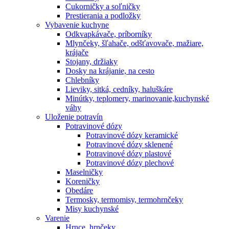
Cukorničky a soľničky
Prestierania a podložky
Vybavenie kuchyne
Odkvapkávače, príborníky
Mlynčeky, šľahače, odšťavovače, mažiare,
krájače
Stojany, držiaky
Dosky na krájanie, na cesto
Chlebníky
Lieviky, sitká, cedníky, haluškáre
Minútky, teplomery, marinovanie,kuchynské
váhy
Uloženie potravín
Potravinové dózy
Potravinové dózy keramické
Potravinové dózy sklenené
Potravinové dózy plastové
Potravinové dózy plechové
Maselničky
Koreničky
Obedáre
Termosky, termomisy, termohrnčeky
Misy kuchynské
Varenie
Hrnce, hrnčeky