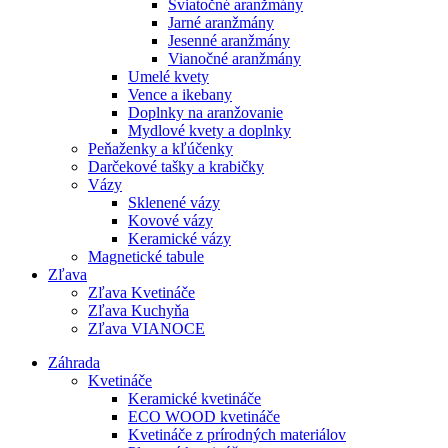
Sviatočné aranžmány
Jarné aranžmány
Jesenné aranžmány
Vianočné aranžmány
Umelé kvety
Vence a ikebany
Doplnky na aranžovanie
Mydlové kvety a doplnky
Peňaženky a kľúčenky
Darčekové tašky a krabičky
Vázy
Sklenené vázy
Kovové vázy
Keramické vázy
Magnetické tabule
Zľava
Zľava Kvetináče
Zľava Kuchyňa
Zľava VIANOCE
Záhrada
Kvetináče
Keramické kvetináče
ECO WOOD kvetináče
Kvetináče z prírodných materiálov