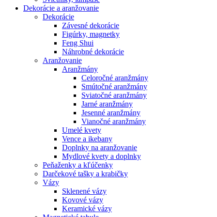
Dekorácie a aranžovanie
Dekorácie
Závesné dekorácie
Figúrky, magnetky
Feng Shui
Náhrobné dekorácie
Aranžovanie
Aranžmány
Celoročné aranžmány
Smútočné aranžmány
Sviatočné aranžmány
Jarné aranžmány
Jesenné aranžmány
Vianočné aranžmány
Umelé kvety
Vence a ikebany
Doplnky na aranžovanie
Mydlové kvety a doplnky
Peňaženky a kľúčenky
Darčekové tašky a krabičky
Vázy
Sklenené vázy
Kovové vázy
Keramické vázy