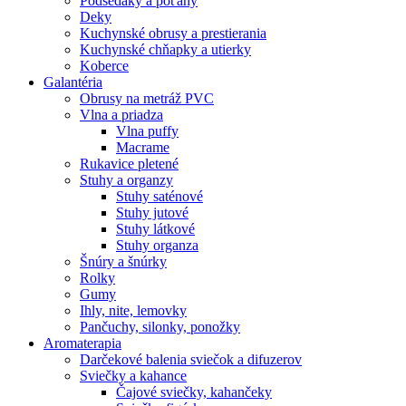
Podsedáky a poťahy
Deky
Kuchynské obrusy a prestierania
Kuchynské chňapky a utierky
Koberce
Galantéria
Obrusy na metráž PVC
Vlna a priadza
Vlna puffy
Macrame
Rukavice pletené
Stuhy a organzy
Stuhy saténové
Stuhy jutové
Stuhy látkové
Stuhy organza
Šnúry a šnúrky
Rolky
Gumy
Ihly, nite, lemovky
Pančuchy, silonky, ponožky
Aromaterapia
Darčekové balenia sviečok a difuzerov
Sviečky a kahance
Čajové sviečky, kahančeky