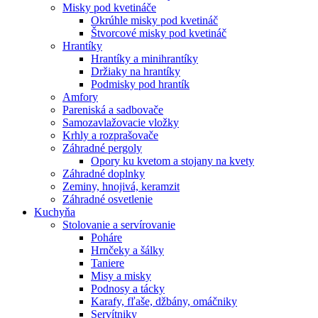
Misky pod kvetináče
Okrúhle misky pod kvetináč
Štvorcové misky pod kvetináč
Hrantíky
Hrantíky a minihrantíky
Držiaky na hrantíky
Podmisky pod hrantík
Amfory
Pareniská a sadbovače
Samozavlažovacie vložky
Krhly a rozprašovače
Záhradné pergoly
Opory ku kvetom a stojany na kvety
Záhradné doplnky
Zeminy, hnojivá, keramzit
Záhradné osvetlenie
Kuchyňa
Stolovanie a servírovanie
Poháre
Hrnčeky a šálky
Taniere
Misy a misky
Podnosy a tácky
Karafy, fľaše, džbány, omáčniky
Servítniky