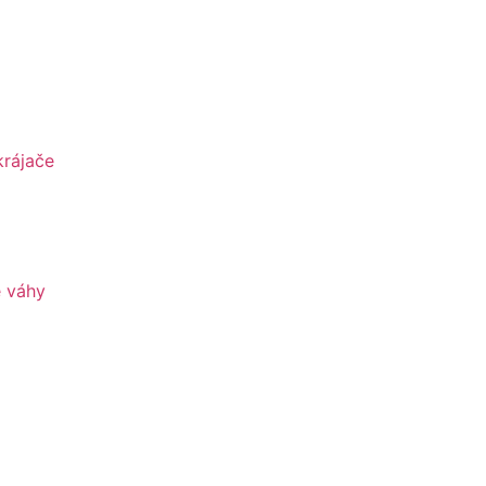
krájače
é váhy