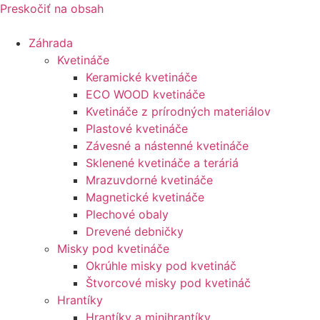
Preskočiť na obsah
Záhrada
Kvetináče
Keramické kvetináče
ECO WOOD kvetináče
Kvetináče z prírodných materiálov
Plastové kvetináče
Závesné a nástenné kvetináče
Sklenené kvetináče a teráriá
Mrazuvdorné kvetináče
Magnetické kvetináče
Plechové obaly
Drevené debničky
Misky pod kvetináče
Okrúhle misky pod kvetináč
Štvorcové misky pod kvetináč
Hrantíky
Hrantíky a minihrantíky