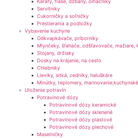
Karafy, fľaše, džbány, omáčniky
Servítniky
Cukorničky a soľničky
Prestierania a podložky
Vybavenie kuchyne
Odkvapkávače, príborníky
Mlynčeky, šľahače, odšťavovače, mažiare, 
Stojany, držiaky
Dosky na krájanie, na cesto
Chlebníky
Lieviky, sitká, cedníky, haluškáre
Minútky, teplomery, marinovanie,kuchynsk
Uloženie potravín
Potravinové dózy
Potravinové dózy keramické
Potravinové dózy sklenené
Potravinové dózy plastové
Potravinové dózy plechové
Maselničky