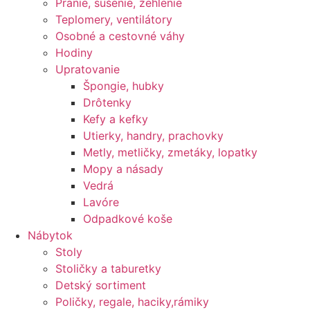
Pranie, sušenie, žehlenie
Teplomery, ventilátory
Osobné a cestovné váhy
Hodiny
Upratovanie
Špongie, hubky
Drôtenky
Kefy a kefky
Utierky, handry, prachovky
Metly, metličky, zmetáky, lopatky
Mopy a násady
Vedrá
Lavóre
Odpadkové koše
Nábytok
Stoly
Stoličky a taburetky
Detský sortiment
Poličky, regale, haciky,rámiky