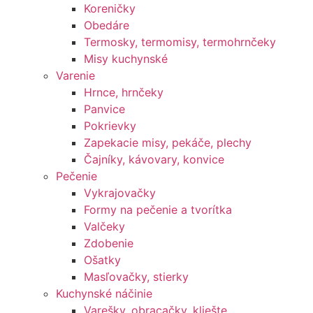
Koreničky
Obedáre
Termosky, termomisy, termohrnčeky
Misy kuchynské
Varenie
Hrnce, hrnčeky
Panvice
Pokrievky
Zapekacie misy, pekáče, plechy
Čajníky, kávovary, konvice
Pečenie
Vykrajovačky
Formy na pečenie a tvorítka
Valčeky
Zdobenie
Ošatky
Masľovačky, stierky
Kuchynské náčinie
Varešky, obracačky, kliešte