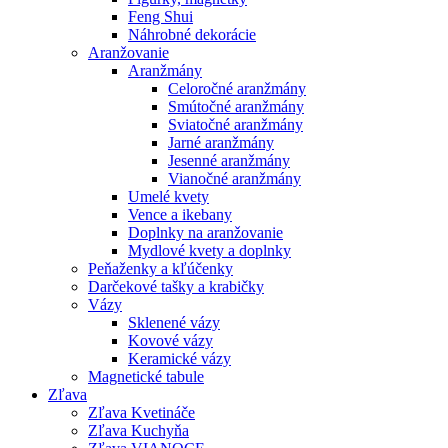
Feng Shui
Náhrobné dekorácie
Aranžovanie
Aranžmány
Celoročné aranžmány
Smútočné aranžmány
Sviatočné aranžmány
Jarné aranžmány
Jesenné aranžmány
Vianočné aranžmány
Umelé kvety
Vence a ikebany
Doplnky na aranžovanie
Mydlové kvety a doplnky
Peňaženky a kľúčenky
Darčekové tašky a krabičky
Vázy
Sklenené vázy
Kovové vázy
Keramické vázy
Magnetické tabule
Zľava
Zľava Kvetináče
Zľava Kuchyňa