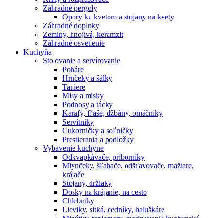
Záhradné pergoly
Opory ku kvetom a stojany na kvety
Záhradné doplnky
Zeminy, hnojivá, keramzit
Záhradné osvetlenie
Kuchyňa
Stolovanie a servírovanie
Poháre
Hrnčeky a šálky
Taniere
Misy a misky
Podnosy a tácky
Karafy, fľaše, džbány, omáčniky
Servítniky
Cukorničky a soľničky
Prestierania a podložky
Vybavenie kuchyne
Odkvapkávače, príborníky
Mlynčeky, šľahače, odšťavovače, mažiare,
krájače
Stojany, držiaky
Dosky na krájanie, na cesto
Chlebníky
Lieviky, sitká, cedníky, haluškáre