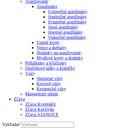
Aranžovanie
Aranžmány
Celoročné aranžmány
Smútočné aranžmány
Sviatočné aranžmány
Jarné aranžmány
Jesenné aranžmány
Vianočné aranžmány
Umelé kvety
Vence a ikebany
Doplnky na aranžovanie
Mydlové kvety a doplnky
Peňaženky a kľúčenky
Darčekové tašky a krabičky
Vázy
Sklenené vázy
Kovové vázy
Keramické vázy
Magnetické tabule
Zľava
Zľava Kvetináče
Zľava Kuchyňa
Zľava VIANOCE
Vyhľadať