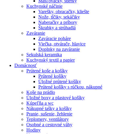
Masľovačky, stierky
Kuchynské náčinie
Varešky, obracačky, kliešte
Nože, tĺčiky, sekáčiky
Naberačky a príbory
Škrabky a strúhadlá
Zaváranie
Zaváracie poháre
Viečka, otvárače, hlavice
Doplnky na zaváranie
Sekulská keramika
Kuchynský textil a papier
Domácnosť
Prútené koše a košíky
Prútené košíky
Úložné prútené košíky
Prútené košíky s rúčkou, nákupné
Koše na prádlo
Úložné boxy a plastové košíky
Kúpeľňa a wc
Nákupné tašky a košíky
Pranie, sušenie, žehlenie
Teplomery, ventilátory
Osobné a cestovné váhy
Hodiny