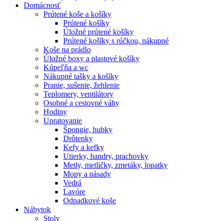
Domácnosť
Prútené koše a košíky
Prútené košíky
Úložné prútené košíky
Prútené košíky s rúčkou, nákupné
Koše na prádlo
Úložné boxy a plastové košíky
Kúpeľňa a wc
Nákupné tašky a košíky
Pranie, sušenie, žehlenie
Teplomery, ventilátory
Osobné a cestovné váhy
Hodiny
Upratovanie
Špongie, hubky
Drôtenky
Kefy a kefky
Utierky, handry, prachovky
Metly, metličky, zmetáky, lopatky
Mopy a násady
Vedrá
Lavóre
Odpadkové koše
Nábytok
Stoly