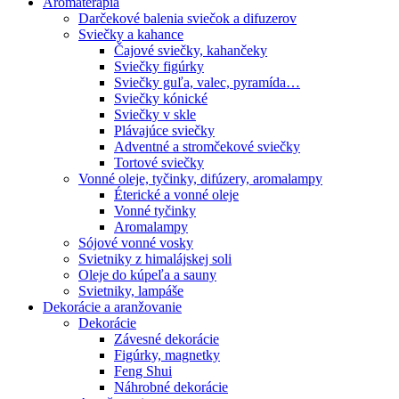
Aromaterapia
Darčekové balenia sviečok a difuzerov
Sviečky a kahance
Čajové sviečky, kahančeky
Sviečky figúrky
Sviečky guľa, valec, pyramída…
Sviečky kónické
Sviečky v skle
Plávajúce sviečky
Adventné a stromčekové sviečky
Tortové sviečky
Vonné oleje, tyčinky, difúzery, aromalampy
Éterické a vonné oleje
Vonné tyčinky
Aromalampy
Sójové vonné vosky
Svietniky z himalájskej soli
Oleje do kúpeľa a sauny
Svietniky, lampáše
Dekorácie a aranžovanie
Dekorácie
Závesné dekorácie
Figúrky, magnetky
Feng Shui
Náhrobné dekorácie