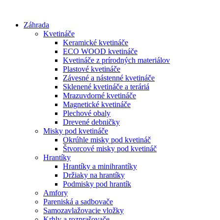
Preskočiť
na
Záhrada
obsah
Kvetináče
Keramické kvetináče
ECO WOOD kvetináče
Kvetináče z prírodných materiálov
Plastové kvetináče
Závesné a nástenné kvetináče
Sklenené kvetináče a teráriá
Mrazuvdorné kvetináče
Magnetické kvetináče
Plechové obaly
Drevené debničky
Misky pod kvetináče
Okrúhle misky pod kvetináč
Štvorcové misky pod kvetináč
Hrantíky
Hrantíky a minihrantíky
Držiaky na hrantíky
Podmisky pod hrantík
Amfory
Pareniská a sadbovače
Samozavlažovacie vložky
Krhly a rozprašovače