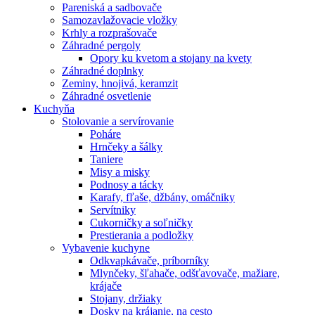
Pareniská a sadbovače
Samozavlažovacie vložky
Krhly a rozprašovače
Záhradné pergoly
Opory ku kvetom a stojany na kvety
Záhradné doplnky
Zeminy, hnojivá, keramzit
Záhradné osvetlenie
Kuchyňa
Stolovanie a servírovanie
Poháre
Hrnčeky a šálky
Taniere
Misy a misky
Podnosy a tácky
Karafy, fľaše, džbány, omáčniky
Servítniky
Cukorničky a soľničky
Prestierania a podložky
Vybavenie kuchyne
Odkvapkávače, príborníky
Mlynčeky, šľahače, odšťavovače, mažiare,
krájače
Stojany, držiaky
Dosky na krájanie, na cesto