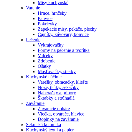
Misy kuchynské
Varenie
Hrnce, hrnčeky
Panvice
Pokrievky
Zapekacie misy, pekáče, plechy
Čajníky, kávovary, konvice
Pečenie
Vykrajovačky
Formy na pečenie a tvorítka
Valčeky
Zdobenie
Ošatky
Masľovačky, stierky
Kuchynské náčinie
Varešky, obracačky, kliešte
Nože, tĺčiky, sekáčiky
Naberačky a príbory
Škrabky a strúhadlá
Zaváranie
Zaváracie poháre
Viečka, otvárače, hlavice
Doplnky na zaváranie
Sekulská keramika
Kuchynský textil a papier