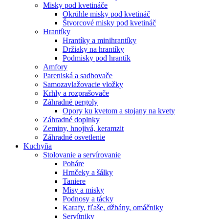
Misky pod kvetináče
Okrúhle misky pod kvetináč
Štvorcové misky pod kvetináč
Hrantíky
Hrantíky a minihrantíky
Držiaky na hrantíky
Podmisky pod hrantík
Amfory
Pareniská a sadbovače
Samozavlažovacie vložky
Krhly a rozprašovače
Záhradné pergoly
Opory ku kvetom a stojany na kvety
Záhradné doplnky
Zeminy, hnojivá, keramzit
Záhradné osvetlenie
Kuchyňa
Stolovanie a servírovanie
Poháre
Hrnčeky a šálky
Taniere
Misy a misky
Podnosy a tácky
Karafy, fľaše, džbány, omáčniky
Servítniky