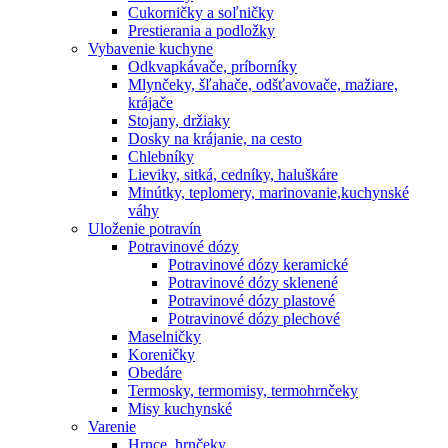
Cukorničky a soľničky
Prestierania a podložky
Vybavenie kuchyne
Odkvapkávače, príborníky
Mlynčeky, šľahače, odšťavovače, mažiare,
krájače
Stojany, držiaky
Dosky na krájanie, na cesto
Chlebníky
Lieviky, sitká, cedníky, haluškáre
Minútky, teplomery, marinovanie,kuchynské
váhy
Uloženie potravín
Potravinové dózy
Potravinové dózy keramické
Potravinové dózy sklenené
Potravinové dózy plastové
Potravinové dózy plechové
Maselničky
Koreničky
Obedáre
Termosky, termomisy, termohrnčeky
Misy kuchynské
Varenie
Hrnce, hrnčeky