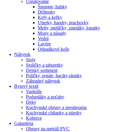
Upratovanie
Špongie, hubky
Drôtenky
Kefy a kefky
Utierky, handry, prachovky
Metly, metličky, zmetáky, lopatky
Mopy a násady
Vedrá
Lavóre
Odpadkové koše
Nábytok
Stoly
Stoličky a taburetky
Detský sortiment
Poličky, regale, haciky,rámiky
Záhradný nábytok
Bytový textil
Vankúše
Podsedáky a poťahy
Deky
Kuchynské obrusy a prestierania
Kuchynské chňapky a utierky
Koberce
Galantéria
Obrusy na metráž PVC