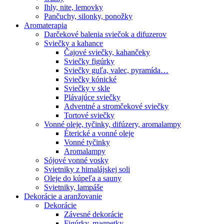
Ihly, nite, lemovky
Pančuchy, silonky, ponožky
Aromaterapia
Darčekové balenia sviečok a difuzerov
Sviečky a kahance
Čajové sviečky, kahančeky
Sviečky figúrky
Sviečky guľa, valec, pyramída…
Sviečky kónické
Sviečky v skle
Plávajúce sviečky
Adventné a stromčekové sviečky
Tortové sviečky
Vonné oleje, tyčinky, difúzery, aromalampy
Éterické a vonné oleje
Vonné tyčinky
Aromalampy
Sójové vonné vosky
Svietniky z himalájskej soli
Oleje do kúpeľa a sauny
Svietniky, lampáše
Dekorácie a aranžovanie
Dekorácie
Závesné dekorácie
Figúrky, magnetky