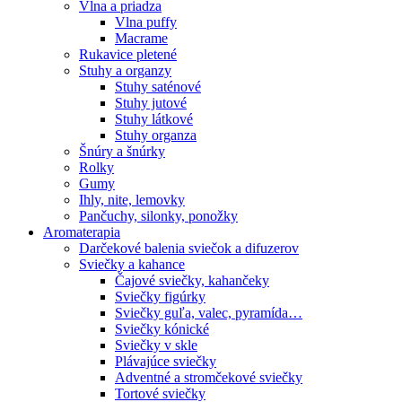
Vlna a priadza
Vlna puffy
Macrame
Rukavice pletené
Stuhy a organzy
Stuhy saténové
Stuhy jutové
Stuhy látkové
Stuhy organza
Šnúry a šnúrky
Rolky
Gumy
Ihly, nite, lemovky
Pančuchy, silonky, ponožky
Aromaterapia
Darčekové balenia sviečok a difuzerov
Sviečky a kahance
Čajové sviečky, kahančeky
Sviečky figúrky
Sviečky guľa, valec, pyramída…
Sviečky kónické
Sviečky v skle
Plávajúce sviečky
Adventné a stromčekové sviečky
Tortové sviečky