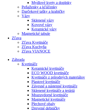
Mydlové kvety a doplnky
Peňaženky a kľúčenky
Darčekové tašky a krabičky
Vázy
Sklenené vázy
Kovové vázy
Keramické vázy
Magnetické tabule
Zľava
Zľava Kvetináče
Zľava Kuchyňa
Zľava VIANOCE
Záhrada
Kvetináče
Keramické kvetináče
ECO WOOD kvetináče
Kvetináče z prírodných materiálov
Plastové kvetináče
Závesné a nástenné kvetináče
Sklenené kvetináče a teráriá
Mrazuvdorné kvetináče
Magnetické kvetináče
Plechové obaly
Drevené debničky