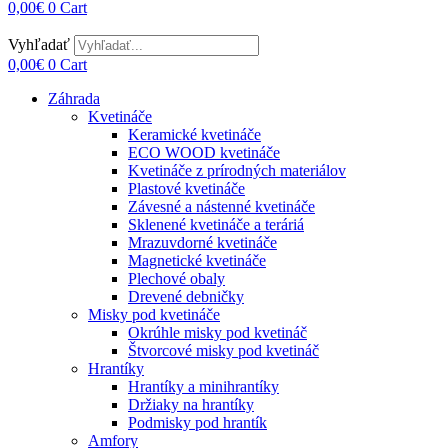
0,00
€
0
Cart
Vyhľadať
0,00
€
0
Cart
Záhrada
Kvetináče
Keramické kvetináče
ECO WOOD kvetináče
Kvetináče z prírodných materiálov
Plastové kvetináče
Závesné a nástenné kvetináče
Sklenené kvetináče a teráriá
Mrazuvdorné kvetináče
Magnetické kvetináče
Plechové obaly
Drevené debničky
Misky pod kvetináče
Okrúhle misky pod kvetináč
Štvorcové misky pod kvetináč
Hrantíky
Hrantíky a minihrantíky
Držiaky na hrantíky
Podmisky pod hrantík
Amfory