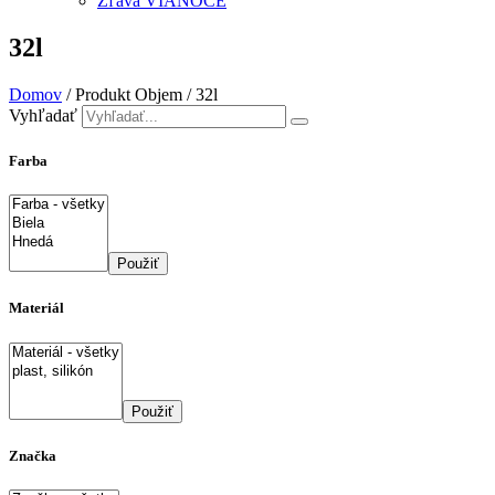
Zľava VIANOCE
32l
Domov
/ Produkt Objem / 32l
Vyhľadať
Farba
Použiť
Materiál
Použiť
Značka