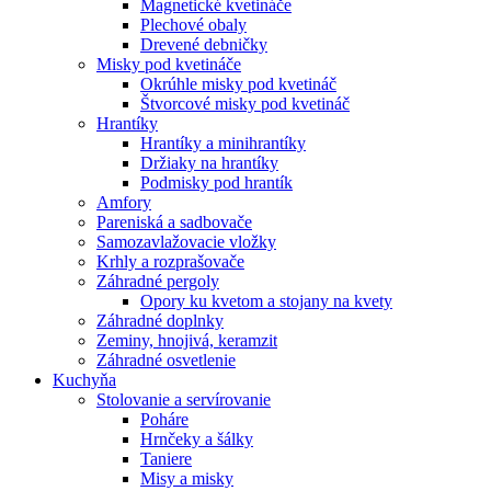
Magnetické kvetináče
Plechové obaly
Drevené debničky
Misky pod kvetináče
Okrúhle misky pod kvetináč
Štvorcové misky pod kvetináč
Hrantíky
Hrantíky a minihrantíky
Držiaky na hrantíky
Podmisky pod hrantík
Amfory
Pareniská a sadbovače
Samozavlažovacie vložky
Krhly a rozprašovače
Záhradné pergoly
Opory ku kvetom a stojany na kvety
Záhradné doplnky
Zeminy, hnojivá, keramzit
Záhradné osvetlenie
Kuchyňa
Stolovanie a servírovanie
Poháre
Hrnčeky a šálky
Taniere
Misy a misky