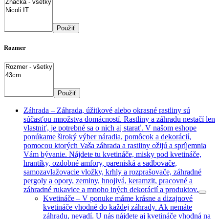
Použiť
Rozmer
Použiť
Záhrada
–
Záhrada, úžitkové alebo okrasné rastliny sú
súčasťou množstva domácností. Rastliny a záhradu nestačí len
vlastniť, je potrebné sa o nich aj starať. V našom eshope
ponúkame široký výber náradia, pomôcok a dekorácií,
pomocou ktorých Vaša záhrada a rastliny ožijú a spríjemnia
Vám bývanie. Nájdete tu kvetináče, misky pod kvetináče,
hrantíky, ozdobné amfory, pareniská a sadbovače,
samozavlažovacie vložky, krhly a rozprašovače, záhradné
pergoly a opory, zeminy, hnojivá, keramzit, pracovné a
záhradné rukavice a mnoho iných dekorácií a produktov.
Kvetináče
–
V ponuke máme krásne a dizajnové
kvetináče vhodné do každej záhrady. Ak nemáte
záhradu, nevadí. U nás nájdete aj kvetináče vhodná na