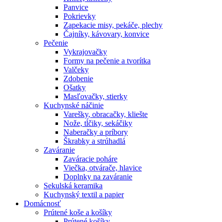
Panvice
Pokrievky
Zapekacie misy, pekáče, plechy
Čajníky, kávovary, konvice
Pečenie
Vykrajovačky
Formy na pečenie a tvorítka
Valčeky
Zdobenie
Ošatky
Masľovačky, stierky
Kuchynské náčinie
Varešky, obracačky, kliešte
Nože, tĺčiky, sekáčiky
Naberačky a príbory
Škrabky a strúhadlá
Zaváranie
Zaváracie poháre
Viečka, otvárače, hlavice
Doplnky na zaváranie
Sekulská keramika
Kuchynský textil a papier
Domácnosť
Prútené koše a košíky
Prútené košíky