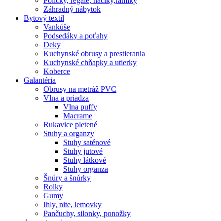
Poličky, regale, haciky,rámiky
Záhradný nábytok
Bytový textil
Vankúše
Podsedáky a poťahy
Deky
Kuchynské obrusy a prestierania
Kuchynské chňapky a utierky
Koberce
Galantéria
Obrusy na metráž PVC
Vlna a priadza
Vlna puffy
Macrame
Rukavice pletené
Stuhy a organzy
Stuhy saténové
Stuhy jutové
Stuhy látkové
Stuhy organza
Šnúry a šnúrky
Rolky
Gumy
Ihly, nite, lemovky
Pančuchy, silonky, ponožky