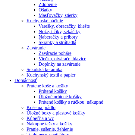
Zdobenie
Ošatky
Masľovačky, stierky
Kuchynské náčinie
Varešky, obracačky, kliešte
Nože, tĺčiky, sekáčiky
Naberačky a príbory
Škrabky a strúhadlá
Zaváranie
Zaváracie poháre
Viečka, otvárače, hlavice
Doplnky na zaváranie
Sekulská keramika
Kuchynský textil a papier
Domácnosť
Prútené koše a košíky
Prútené košíky
Úložné prútené košíky
Prútené košíky s rúčkou, nákupné
Koše na prádlo
Úložné boxy a plastové košíky
Kúpeľňa a wc
Nákupné tašky a košíky
Pranie, sušenie, žehlenie
Teplomery, ventilátory