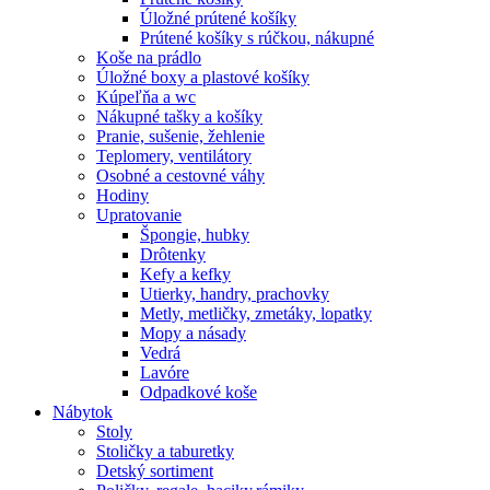
Úložné prútené košíky
Prútené košíky s rúčkou, nákupné
Koše na prádlo
Úložné boxy a plastové košíky
Kúpeľňa a wc
Nákupné tašky a košíky
Pranie, sušenie, žehlenie
Teplomery, ventilátory
Osobné a cestovné váhy
Hodiny
Upratovanie
Špongie, hubky
Drôtenky
Kefy a kefky
Utierky, handry, prachovky
Metly, metličky, zmetáky, lopatky
Mopy a násady
Vedrá
Lavóre
Odpadkové koše
Nábytok
Stoly
Stoličky a taburetky
Detský sortiment