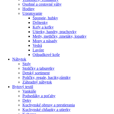
Osobné a cestovné váhy
Hodiny
Upratovanie
Špongie, hubky
Drôtenky
Kefy a kefky
Utierky, handry, prachovky
Metly, metličky, zmetáky, lopatky
Mopy a násady
Vedrá
Lavóre
Odpadkové koše
Nábytok
Stoly
Stoličky a taburetky
Detský sortiment
Poličky, regale, haciky,rámiky
Záhradný nábytok
Bytový textil
Vankúše
Podsedáky a poťahy
Deky
Kuchynské obrusy a prestierania
Kuchynské chňapky a utierky