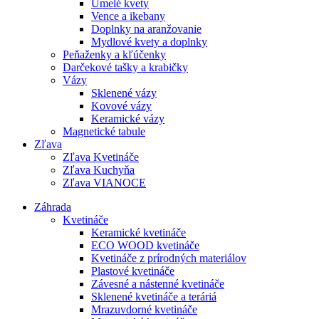
Umelé kvety
Vence a ikebany
Doplnky na aranžovanie
Mydlové kvety a doplnky
Peňaženky a kľúčenky
Darčekové tašky a krabičky
Vázy
Sklenené vázy
Kovové vázy
Keramické vázy
Magnetické tabule
Zľava
Zľava Kvetináče
Zľava Kuchyňa
Zľava VIANOCE
Záhrada
Kvetináče
Keramické kvetináče
ECO WOOD kvetináče
Kvetináče z prírodných materiálov
Plastové kvetináče
Závesné a nástenné kvetináče
Sklenené kvetináče a teráriá
Mrazuvdorné kvetináče