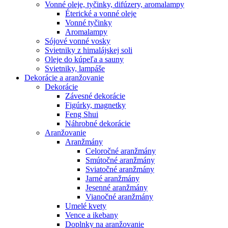
Vonné oleje, tyčinky, difúzery, aromalampy
Éterické a vonné oleje
Vonné tyčinky
Aromalampy
Sójové vonné vosky
Svietniky z himalájskej soli
Oleje do kúpeľa a sauny
Svietniky, lampáše
Dekorácie a aranžovanie
Dekorácie
Závesné dekorácie
Figúrky, magnetky
Feng Shui
Náhrobné dekorácie
Aranžovanie
Aranžmány
Celoročné aranžmány
Smútočné aranžmány
Sviatočné aranžmány
Jarné aranžmány
Jesenné aranžmány
Vianočné aranžmány
Umelé kvety
Vence a ikebany
Doplnky na aranžovanie