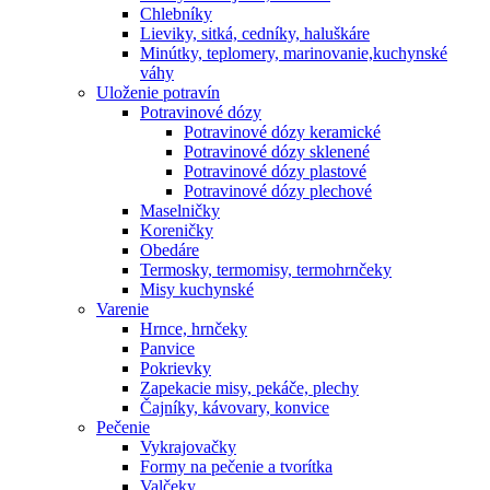
Chlebníky
Lieviky, sitká, cedníky, haluškáre
Minútky, teplomery, marinovanie,kuchynské
váhy
Uloženie potravín
Potravinové dózy
Potravinové dózy keramické
Potravinové dózy sklenené
Potravinové dózy plastové
Potravinové dózy plechové
Maselničky
Koreničky
Obedáre
Termosky, termomisy, termohrnčeky
Misy kuchynské
Varenie
Hrnce, hrnčeky
Panvice
Pokrievky
Zapekacie misy, pekáče, plechy
Čajníky, kávovary, konvice
Pečenie
Vykrajovačky
Formy na pečenie a tvorítka
Valčeky