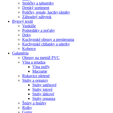
Stoličky a taburetky
Detský sortiment
Poličky, regale, haciky,rámiky
Záhradný nábytok
Bytový textil
Vankúše
Podsedáky a poťahy
Deky
Kuchynské obrusy a prestierania
Kuchynské chňapky a utierky
Koberce
Galantéria
Obrusy na metráž PVC
Vlna a priadza
Vlna puffy
Macrame
Rukavice pletené
Stuhy a organzy
Stuhy saténové
Stuhy jutové
Stuhy látkové
Stuhy organza
Šnúry a šnúrky
Rolky
Gumy