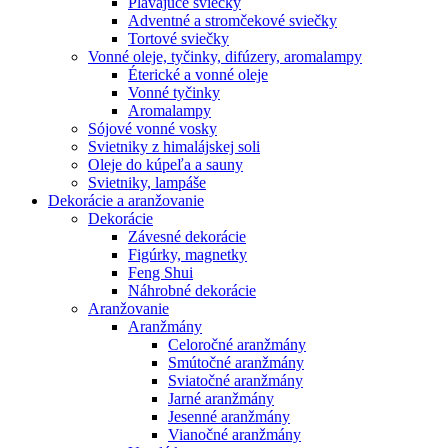
Plávajúce sviečky
Adventné a stromčekové sviečky
Tortové sviečky
Vonné oleje, tyčinky, difúzery, aromalampy
Éterické a vonné oleje
Vonné tyčinky
Aromalampy
Sójové vonné vosky
Svietniky z himalájskej soli
Oleje do kúpeľa a sauny
Svietniky, lampáše
Dekorácie a aranžovanie
Dekorácie
Závesné dekorácie
Figúrky, magnetky
Feng Shui
Náhrobné dekorácie
Aranžovanie
Aranžmány
Celoročné aranžmány
Smútočné aranžmány
Sviatočné aranžmány
Jarné aranžmány
Jesenné aranžmány
Vianočné aranžmány