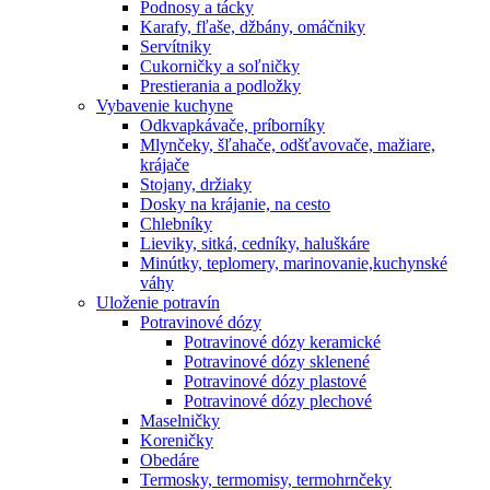
Podnosy a tácky
Karafy, fľaše, džbány, omáčniky
Servítniky
Cukorničky a soľničky
Prestierania a podložky
Vybavenie kuchyne
Odkvapkávače, príborníky
Mlynčeky, šľahače, odšťavovače, mažiare,
krájače
Stojany, držiaky
Dosky na krájanie, na cesto
Chlebníky
Lieviky, sitká, cedníky, haluškáre
Minútky, teplomery, marinovanie,kuchynské
váhy
Uloženie potravín
Potravinové dózy
Potravinové dózy keramické
Potravinové dózy sklenené
Potravinové dózy plastové
Potravinové dózy plechové
Maselničky
Koreničky
Obedáre
Termosky, termomisy, termohrnčeky