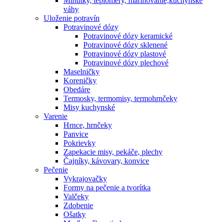
Minútky, teplomery, marinovanie,kuchynské
váhy
Uloženie potravín
Potravinové dózy
Potravinové dózy keramické
Potravinové dózy sklenené
Potravinové dózy plastové
Potravinové dózy plechové
Maselničky
Koreničky
Obedáre
Termosky, termomisy, termohrnčeky
Misy kuchynské
Varenie
Hrnce, hrnčeky
Panvice
Pokrievky
Zapekacie misy, pekáče, plechy
Čajníky, kávovary, konvice
Pečenie
Vykrajovačky
Formy na pečenie a tvorítka
Valčeky
Zdobenie
Ošatky