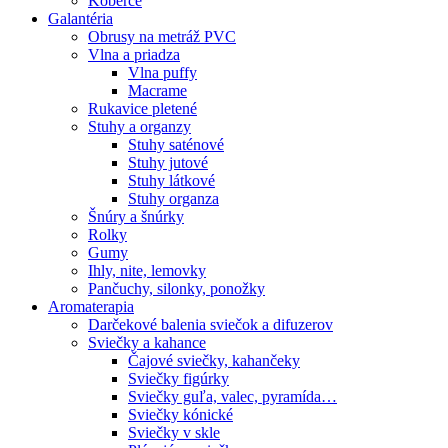
Koberce
Galantéria
Obrusy na metráž PVC
Vlna a priadza
Vlna puffy
Macrame
Rukavice pletené
Stuhy a organzy
Stuhy saténové
Stuhy jutové
Stuhy látkové
Stuhy organza
Šnúry a šnúrky
Rolky
Gumy
Ihly, nite, lemovky
Pančuchy, silonky, ponožky
Aromaterapia
Darčekové balenia sviečok a difuzerov
Sviečky a kahance
Čajové sviečky, kahančeky
Sviečky figúrky
Sviečky guľa, valec, pyramída…
Sviečky kónické
Sviečky v skle