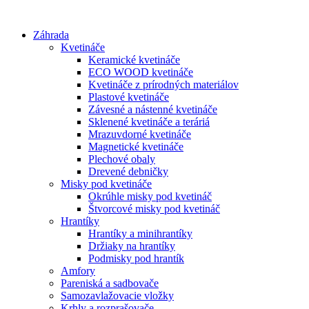
Preskočiť
na
Záhrada
obsah
Kvetináče
Keramické kvetináče
ECO WOOD kvetináče
Kvetináče z prírodných materiálov
Plastové kvetináče
Závesné a nástenné kvetináče
Sklenené kvetináče a teráriá
Mrazuvdorné kvetináče
Magnetické kvetináče
Plechové obaly
Drevené debničky
Misky pod kvetináče
Okrúhle misky pod kvetináč
Štvorcové misky pod kvetináč
Hrantíky
Hrantíky a minihrantíky
Držiaky na hrantíky
Podmisky pod hrantík
Amfory
Pareniská a sadbovače
Samozavlažovacie vložky
Krhly a rozprašovače