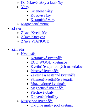
Darčekové tašky a krabičky
Vázy
Sklenené vázy
Kovové vázy
Keramické vázy
Magnetické tabule
Zľava
Zľava Kvetináče
Zľava Kuchyňa
Zľava VIANOCE
Záhrada
Kvetináče
Keramické kvetináče
ECO WOOD kvetináče
Kvetináče z prírodných materiálov
Plastové kvetináče
Závesné a nástenné kvetináče
Sklenené kvetináče a teráriá
Mrazuvdorné kvetináče
Magnetické kvetináče
Plechové obaly
Drevené debničky
Misky pod kvetináče
Okrúhle misky pod kvetináč