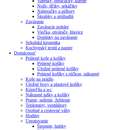
Varešky, obracačky, kliešte
Nože, tĺčiky, sekáčiky
Naberačky a príbory
Škrabky a strúhadlá
Zaváranie
Zaváracie poháre
Viečka, otvárače, hlavice
Doplnky na zaváranie
Sekulská keramika
Kuchynský textil a papier
Domácnosť
Prútené koše a košíky
Prútené košíky
Úložné prútené košíky
Prútené košíky s rúčkou, nákupné
Koše na prádlo
Úložné boxy a plastové košíky
Kúpeľňa a wc
Nákupné tašky a košíky
Pranie, sušenie, žehlenie
Teplomery, ventilátory
Osobné a cestovné váhy
Hodiny
Upratovanie
Špongie, hubky