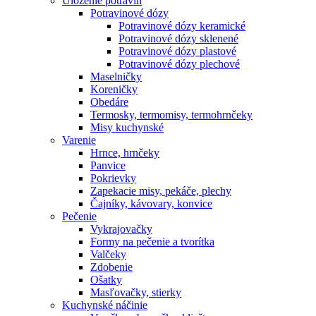
Uloženie potravín
Potravinové dózy
Potravinové dózy keramické
Potravinové dózy sklenené
Potravinové dózy plastové
Potravinové dózy plechové
Maselničky
Koreničky
Obedáre
Termosky, termomisy, termohrnčeky
Misy kuchynské
Varenie
Hrnce, hrnčeky
Panvice
Pokrievky
Zapekacie misy, pekáče, plechy
Čajníky, kávovary, konvice
Pečenie
Vykrajovačky
Formy na pečenie a tvorítka
Valčeky
Zdobenie
Ošatky
Masľovačky, stierky
Kuchynské náčinie