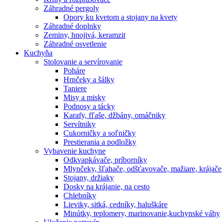
Záhradné pergoly
Opory ku kvetom a stojany na kvety
Záhradné doplnky
Zeminy, hnojivá, keramzit
Záhradné osvetlenie
Kuchyňa
Stolovanie a servírovanie
Poháre
Hrnčeky a šálky
Taniere
Misy a misky
Podnosy a tácky
Karafy, fľaše, džbány, omáčniky
Servítniky
Cukorničky a soľničky
Prestierania a podložky
Vybavenie kuchyne
Odkvapkávače, príborníky
Mlynčeky, šľahače, odšťavovače, mažiare, krájače
Stojany, držiaky
Dosky na krájanie, na cesto
Chlebníky
Lieviky, sitká, cedníky, haluškáre
Minútky, teplomery, marinovanie,kuchynské váhy