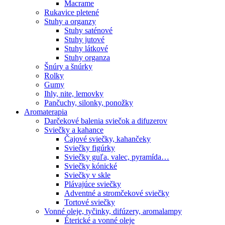
Macrame
Rukavice pletené
Stuhy a organzy
Stuhy saténové
Stuhy jutové
Stuhy látkové
Stuhy organza
Šnúry a šnúrky
Rolky
Gumy
Ihly, nite, lemovky
Pančuchy, silonky, ponožky
Aromaterapia
Darčekové balenia sviečok a difuzerov
Sviečky a kahance
Čajové sviečky, kahančeky
Sviečky figúrky
Sviečky guľa, valec, pyramída…
Sviečky kónické
Sviečky v skle
Plávajúce sviečky
Adventné a stromčekové sviečky
Tortové sviečky
Vonné oleje, tyčinky, difúzery, aromalampy
Éterické a vonné oleje