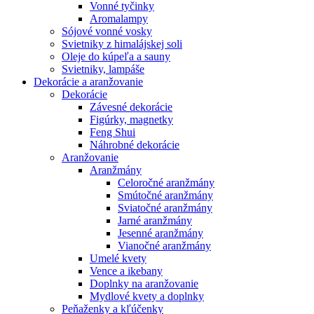
Vonné tyčinky
Aromalampy
Sójové vonné vosky
Svietniky z himalájskej soli
Oleje do kúpeľa a sauny
Svietniky, lampáše
Dekorácie a aranžovanie
Dekorácie
Závesné dekorácie
Figúrky, magnetky
Feng Shui
Náhrobné dekorácie
Aranžovanie
Aranžmány
Celoročné aranžmány
Smútočné aranžmány
Sviatočné aranžmány
Jarné aranžmány
Jesenné aranžmány
Vianočné aranžmány
Umelé kvety
Vence a ikebany
Doplnky na aranžovanie
Mydlové kvety a doplnky
Peňaženky a kľúčenky