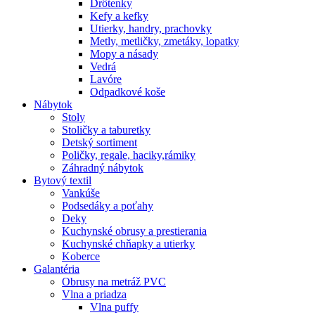
Drôtenky
Kefy a kefky
Utierky, handry, prachovky
Metly, metličky, zmetáky, lopatky
Mopy a násady
Vedrá
Lavóre
Odpadkové koše
Nábytok
Stoly
Stoličky a taburetky
Detský sortiment
Poličky, regale, haciky,rámiky
Záhradný nábytok
Bytový textil
Vankúše
Podsedáky a poťahy
Deky
Kuchynské obrusy a prestierania
Kuchynské chňapky a utierky
Koberce
Galantéria
Obrusy na metráž PVC
Vlna a priadza
Vlna puffy