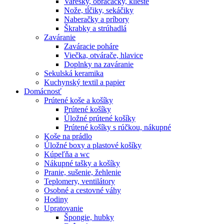
Varešky, obracačky, kliešte
Nože, tĺčiky, sekáčiky
Naberačky a príbory
Škrabky a strúhadlá
Zaváranie
Zaváracie poháre
Viečka, otvárače, hlavice
Doplnky na zaváranie
Sekulská keramika
Kuchynský textil a papier
Domácnosť
Prútené koše a košíky
Prútené košíky
Úložné prútené košíky
Prútené košíky s rúčkou, nákupné
Koše na prádlo
Úložné boxy a plastové košíky
Kúpeľňa a wc
Nákupné tašky a košíky
Pranie, sušenie, žehlenie
Teplomery, ventilátory
Osobné a cestovné váhy
Hodiny
Upratovanie
Špongie, hubky