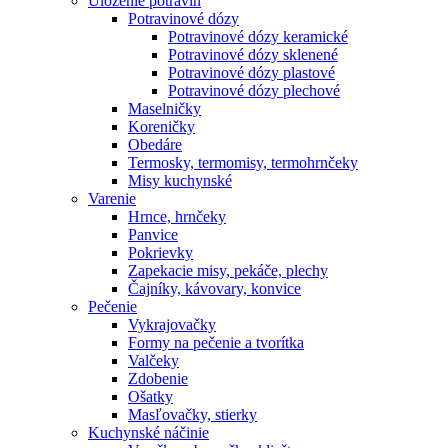
Uloženie potravín
Potravinové dózy
Potravinové dózy keramické
Potravinové dózy sklenené
Potravinové dózy plastové
Potravinové dózy plechové
Maselničky
Koreničky
Obedáre
Termosky, termomisy, termohrnčeky
Misy kuchynské
Varenie
Hrnce, hrnčeky
Panvice
Pokrievky
Zapekacie misy, pekáče, plechy
Čajníky, kávovary, konvice
Pečenie
Vykrajovačky
Formy na pečenie a tvorítka
Valčeky
Zdobenie
Ošatky
Masľovačky, stierky
Kuchynské náčinie