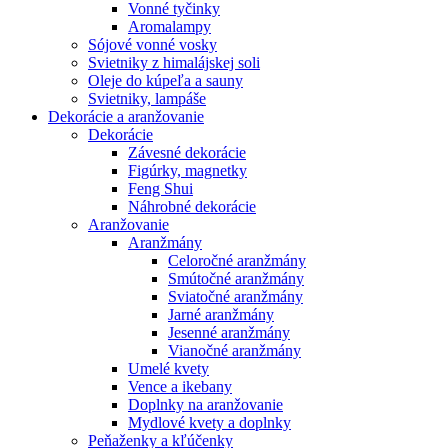
Vonné tyčinky
Aromalampy
Sójové vonné vosky
Svietniky z himalájskej soli
Oleje do kúpeľa a sauny
Svietniky, lampáše
Dekorácie a aranžovanie
Dekorácie
Závesné dekorácie
Figúrky, magnetky
Feng Shui
Náhrobné dekorácie
Aranžovanie
Aranžmány
Celoročné aranžmány
Smútočné aranžmány
Sviatočné aranžmány
Jarné aranžmány
Jesenné aranžmány
Vianočné aranžmány
Umelé kvety
Vence a ikebany
Doplnky na aranžovanie
Mydlové kvety a doplnky
Peňaženky a kľúčenky