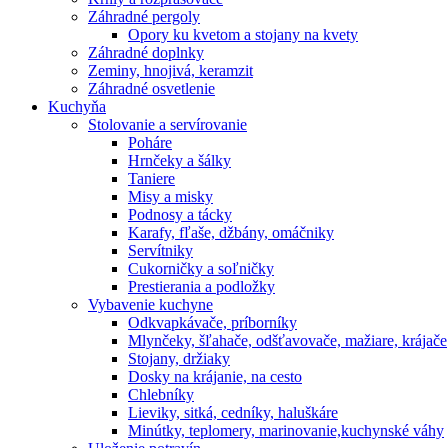
Záhradné pergoly
Opory ku kvetom a stojany na kvety
Záhradné doplnky
Zeminy, hnojivá, keramzit
Záhradné osvetlenie
Kuchyňa
Stolovanie a servírovanie
Poháre
Hrnčeky a šálky
Taniere
Misy a misky
Podnosy a tácky
Karafy, fľaše, džbány, omáčniky
Servítniky
Cukorničky a soľničky
Prestierania a podložky
Vybavenie kuchyne
Odkvapkávače, príborníky
Mlynčeky, šľahače, odšťavovače, mažiare, krájače
Stojany, držiaky
Dosky na krájanie, na cesto
Chlebníky
Lieviky, sitká, cedníky, haluškáre
Minútky, teplomery, marinovanie,kuchynské váhy