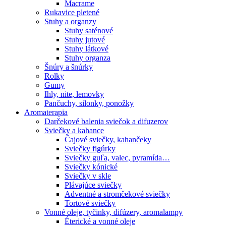
Macrame
Rukavice pletené
Stuhy a organzy
Stuhy saténové
Stuhy jutové
Stuhy látkové
Stuhy organza
Šnúry a šnúrky
Rolky
Gumy
Ihly, nite, lemovky
Pančuchy, silonky, ponožky
Aromaterapia
Darčekové balenia sviečok a difuzerov
Sviečky a kahance
Čajové sviečky, kahančeky
Sviečky figúrky
Sviečky guľa, valec, pyramída…
Sviečky kónické
Sviečky v skle
Plávajúce sviečky
Adventné a stromčekové sviečky
Tortové sviečky
Vonné oleje, tyčinky, difúzery, aromalampy
Éterické a vonné oleje