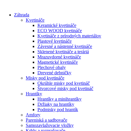
Preskočiť
na
Záhrada
obsah
Kvetináče
Keramické kvetináče
ECO WOOD kvetináče
Kvetináče z prírodných materiálov
Plastové kvetináče
Závesné a nástenné kvetináče
Sklenené kvetináče a teráriá
Mrazuvdorné kvetináče
Magnetické kvetináče
Plechové obaly
Drevené debničky
Misky pod kvetináče
Okrúhle misky pod kvetináč
Štvorcové misky pod kvetináč
Hrantíky
Hrantíky a minihrantíky
Držiaky na hrantíky
Podmisky pod hrantík
Amfory
Pareniská a sadbovače
Samozavlažovacie vložky
Krhly a rozprašovače