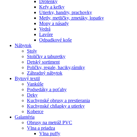
Drôtenky
Kefy a kefky
Utierky, handry, prachovky
Metly, metličky, zmetáky, lopatky
Mopy a násady
Vedrá
Lavóre
Odpadkové koše
Nábytok
Stoly
Stoličky a taburetky
Detský sortiment
Poličky, regale, haciky,rámiky
Záhradný nábytok
Bytový textil
Vankúše
Podsedáky a poťahy
Deky
Kuchynské obrusy a prestierania
Kuchynské chňapky a utierky
Koberce
Galantéria
Obrusy na metráž PVC
Vlna a priadza
Vlna puffy