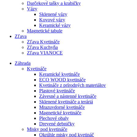
Darčekové tašky a krabičky
Vázy
Sklenené vázy
Kovové vázy
Keramické vázy
Magnetické tabule
Zľava
Zľava Kvetináče
Zľava Kuchyňa
Zľava VIANOCE
Záhrada
Kvetináče
Keramické kvetináče
ECO WOOD kvetináče
Kvetináče z prírodných materiálov
Plastové kvetináče
Závesné a nástenné kvetináče
Sklenené kvetináče a teráriá
Mrazuvdorné kvetináče
Magnetické kvetináče
Plechové obaly
Drevené debničky
Misky pod kvetináče
Okrúhle misky pod kvetináč