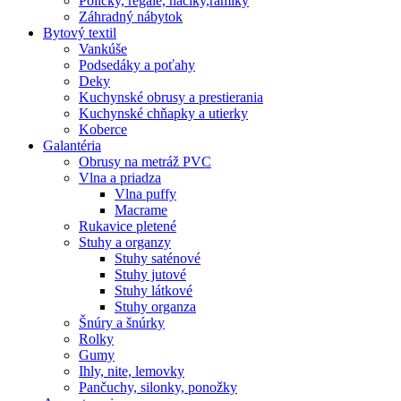
Poličky, regale, haciky,rámiky
Záhradný nábytok
Bytový textil
Vankúše
Podsedáky a poťahy
Deky
Kuchynské obrusy a prestierania
Kuchynské chňapky a utierky
Koberce
Galantéria
Obrusy na metráž PVC
Vlna a priadza
Vlna puffy
Macrame
Rukavice pletené
Stuhy a organzy
Stuhy saténové
Stuhy jutové
Stuhy látkové
Stuhy organza
Šnúry a šnúrky
Rolky
Gumy
Ihly, nite, lemovky
Pančuchy, silonky, ponožky