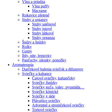
Vlna a priadza
Vlna puffy
Macrame
Rukavice pletené
Stuhy a organzy
Stuhy saténové
Stuhy jutové
Stuhy látkové
Stuhy organza
Šnúry a šnúrky
Rolky
Gumy
Ihly, nite, lemovky
Pančuchy, silonky, ponožky
Aromaterapia
Darčekové balenia sviečok a difuzerov
Sviečky a kahance
Čajové sviečky, kahančeky
Sviečky figúrky
Sviečky guľa, valec, pyramída…
Sviečky kónické
Sviečky v skle
Plávajúce sviečky
Adventné a stromčekové sviečky
Tortové sviečky