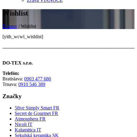
Zľava VIANOCE
Wishlist
Domov
/ Wishlist
[yith_wcwl_wishlist]
DO-TEX s.r.o.
Telefón:
Bratislava:
0903 477 680
Trnava:
0910 546 389
Značky
5five Simply Smart FR
Secret de Gourmet FR
Atmosphera FR
Nicoli IT
Kalamitica IT
Sekulská keramika SK