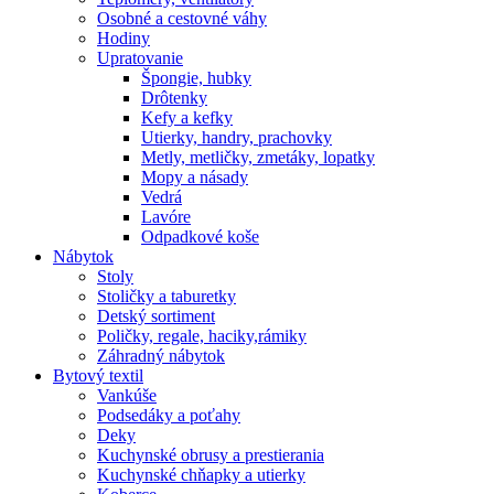
Osobné a cestovné váhy
Hodiny
Upratovanie
Špongie, hubky
Drôtenky
Kefy a kefky
Utierky, handry, prachovky
Metly, metličky, zmetáky, lopatky
Mopy a násady
Vedrá
Lavóre
Odpadkové koše
Nábytok
Stoly
Stoličky a taburetky
Detský sortiment
Poličky, regale, haciky,rámiky
Záhradný nábytok
Bytový textil
Vankúše
Podsedáky a poťahy
Deky
Kuchynské obrusy a prestierania
Kuchynské chňapky a utierky