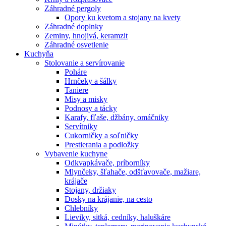
Záhradné pergoly
Opory ku kvetom a stojany na kvety
Záhradné doplnky
Zeminy, hnojivá, keramzit
Záhradné osvetlenie
Kuchyňa
Stolovanie a servírovanie
Poháre
Hrnčeky a šálky
Taniere
Misy a misky
Podnosy a tácky
Karafy, fľaše, džbány, omáčniky
Servítniky
Cukorničky a soľničky
Prestierania a podložky
Vybavenie kuchyne
Odkvapkávače, príborníky
Mlynčeky, šľahače, odšťavovače, mažiare,
krájače
Stojany, držiaky
Dosky na krájanie, na cesto
Chlebníky
Lieviky, sitká, cedníky, haluškáre