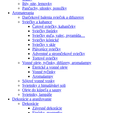
Ihly, nite, lemovky
Pančuchy, silonky, ponožky
Aromaterapia
Darčekové balenia sviečok a difuzerov
Sviečky a kahance
Čajové sviečky, kahančeky
Sviečky figúrky
Sviečky guľa, valec, pyramída…
Sviečky kónické
Sviečky v skle
Plávajúce sviečky
Adventné a stromčekové sviečky
Tortové sviečky
Vonné oleje, tyčinky, difúzery, aromalampy
Éterické a vonné oleje
Vonné tyčinky
Aromalampy
Sójové vonné vosky
Svietniky z himalájskej soli
Oleje do kúpeľa a sauny
Svietniky, lampáše
Dekorácie a aranžovanie
Dekorácie
Závesné dekorácie
Figúrky, magnetky