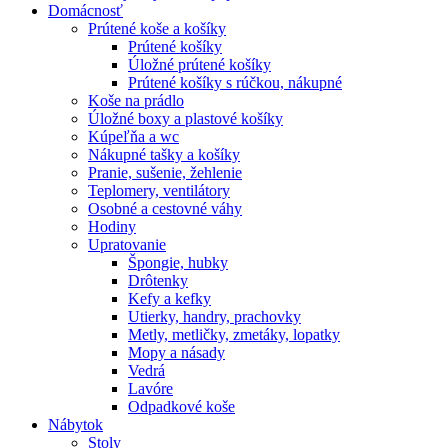
Domácnosť
Prútené koše a košíky
Prútené košíky
Úložné prútené košíky
Prútené košíky s rúčkou, nákupné
Koše na prádlo
Úložné boxy a plastové košíky
Kúpeľňa a wc
Nákupné tašky a košíky
Pranie, sušenie, žehlenie
Teplomery, ventilátory
Osobné a cestovné váhy
Hodiny
Upratovanie
Špongie, hubky
Drôtenky
Kefy a kefky
Utierky, handry, prachovky
Metly, metličky, zmetáky, lopatky
Mopy a násady
Vedrá
Lavóre
Odpadkové koše
Nábytok
Stoly