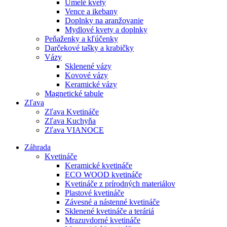
Umelé kvety
Vence a ikebany
Doplnky na aranžovanie
Mydlové kvety a doplnky
Peňaženky a kľúčenky
Darčekové tašky a krabičky
Vázy
Sklenené vázy
Kovové vázy
Keramické vázy
Magnetické tabule
Zľava
Zľava Kvetináče
Zľava Kuchyňa
Zľava VIANOCE
Záhrada
Kvetináče
Keramické kvetináče
ECO WOOD kvetináče
Kvetináče z prírodných materiálov
Plastové kvetináče
Závesné a nástenné kvetináče
Sklenené kvetináče a teráriá
Mrazuvdorné kvetináče