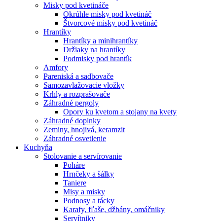
Misky pod kvetináče
Okrúhle misky pod kvetináč
Štvorcové misky pod kvetináč
Hrantíky
Hrantíky a minihrantíky
Držiaky na hrantíky
Podmisky pod hrantík
Amfory
Pareniská a sadbovače
Samozavlažovacie vložky
Krhly a rozprašovače
Záhradné pergoly
Opory ku kvetom a stojany na kvety
Záhradné doplnky
Zeminy, hnojivá, keramzit
Záhradné osvetlenie
Kuchyňa
Stolovanie a servírovanie
Poháre
Hrnčeky a šálky
Taniere
Misy a misky
Podnosy a tácky
Karafy, fľaše, džbány, omáčniky
Servítniky