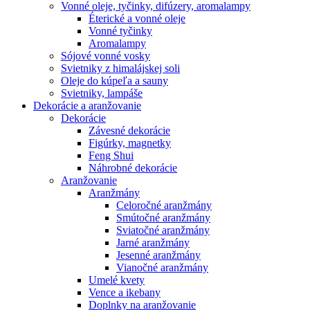
Vonné oleje, tyčinky, difúzery, aromalampy
Éterické a vonné oleje
Vonné tyčinky
Aromalampy
Sójové vonné vosky
Svietniky z himalájskej soli
Oleje do kúpeľa a sauny
Svietniky, lampáše
Dekorácie a aranžovanie
Dekorácie
Závesné dekorácie
Figúrky, magnetky
Feng Shui
Náhrobné dekorácie
Aranžovanie
Aranžmány
Celoročné aranžmány
Smútočné aranžmány
Sviatočné aranžmány
Jarné aranžmány
Jesenné aranžmány
Vianočné aranžmány
Umelé kvety
Vence a ikebany
Doplnky na aranžovanie