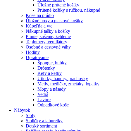
Úložné prútené košíky
Prútené košíky s rúčkou, nákupné
Koše na prádlo
Úložné boxy a plastové košíky
Kúpeľňa a wc
Nákupné tašky a košíky
Pranie, sušenie, žehlenie
Teplomery, ventilátory
Osobné a cestovné váhy
Hodiny
Upratovanie
Špongie, hubky
Drôtenky
Kefy a kefky
Utierky, handry, prachovky
Metly, metličky, zmetáky, lopatky
Mopy a násady
Vedrá
Lavóre
Odpadkové koše
Nábytok
Stoly
Stoličky a taburetky
Detský sortiment