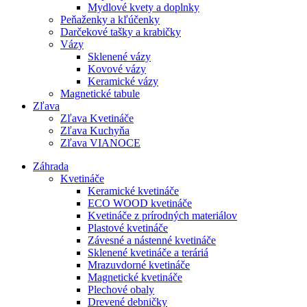
Mydlové kvety a doplnky
Peňaženky a kľúčenky
Darčekové tašky a krabičky
Vázy
Sklenené vázy
Kovové vázy
Keramické vázy
Magnetické tabule
Zľava
Zľava Kvetináče
Zľava Kuchyňa
Zľava VIANOCE
Záhrada
Kvetináče
Keramické kvetináče
ECO WOOD kvetináče
Kvetináče z prírodných materiálov
Plastové kvetináče
Závesné a nástenné kvetináče
Sklenené kvetináče a teráriá
Mrazuvdorné kvetináče
Magnetické kvetináče
Plechové obaly
Drevené debničky