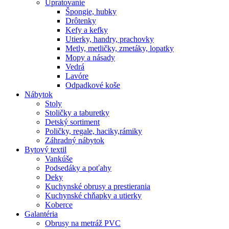
Upratovanie
Špongie, hubky
Drôtenky
Kefy a kefky
Utierky, handry, prachovky
Metly, metličky, zmetáky, lopatky
Mopy a násady
Vedrá
Lavóre
Odpadkové koše
Nábytok
Stoly
Stoličky a taburetky
Detský sortiment
Poličky, regale, haciky,rámiky
Záhradný nábytok
Bytový textil
Vankúše
Podsedáky a poťahy
Deky
Kuchynské obrusy a prestierania
Kuchynské chňapky a utierky
Koberce
Galantéria
Obrusy na metráž PVC