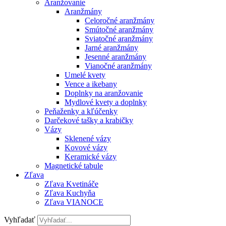
Aranžovanie
Aranžmány
Celoročné aranžmány
Smútočné aranžmány
Sviatočné aranžmány
Jarné aranžmány
Jesenné aranžmány
Vianočné aranžmány
Umelé kvety
Vence a ikebany
Doplnky na aranžovanie
Mydlové kvety a doplnky
Peňaženky a kľúčenky
Darčekové tašky a krabičky
Vázy
Sklenené vázy
Kovové vázy
Keramické vázy
Magnetické tabule
Zľava
Zľava Kvetináče
Zľava Kuchyňa
Zľava VIANOCE
Vyhľadať