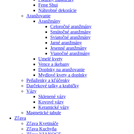
Feng Shui
Náhrobné dekorácie
Aranžovanie
Aranžmány
Celoročné aranžmány
Smútočné aranžmány
Sviatočné aranžmány
Jarné aranžmány
Jesenné aranžmány
Vianočné aranžmány
Umelé kvety
Vence a ikebany
Doplnky na aranžovanie
Mydlové kvety a doplnky
Peňaženky a kľúčenky
Darčekové tašky a krabičky
Vázy
Sklenené vázy
Kovové vázy
Keramické vázy
Magnetické tabule
Zľava
Zľava Kvetináče
Zľava Kuchyňa