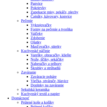
Panvice
Pokrievky
Zapekacie misy, pekáče, plechy
Čajníky, kávovary, konvice
Pečenie
Vykrajovačky
Formy na pečenie a tvorítka
Valčeky
Zdobenie
Ošatky
Masľovačky, stierky
Kuchynské náčinie
Varešky, obracačky, kliešte
Nože, tĺčiky, sekáčiky
Naberačky a príbory
Škrabky a strúhadlá
Zaváranie
Zaváracie poháre
Viečka, otvárače, hlavice
Doplnky na zaváranie
Sekulská keramika
Kuchynský textil a papier
Domácnosť
Prútené koše a košíky
Prútené košíky