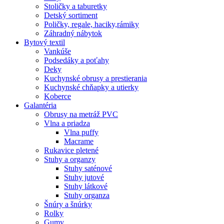
Stoličky a taburetky
Detský sortiment
Poličky, regale, haciky,rámiky
Záhradný nábytok
Bytový textil
Vankúše
Podsedáky a poťahy
Deky
Kuchynské obrusy a prestierania
Kuchynské chňapky a utierky
Koberce
Galantéria
Obrusy na metráž PVC
Vlna a priadza
Vlna puffy
Macrame
Rukavice pletené
Stuhy a organzy
Stuhy saténové
Stuhy jutové
Stuhy látkové
Stuhy organza
Šnúry a šnúrky
Rolky
Gumy