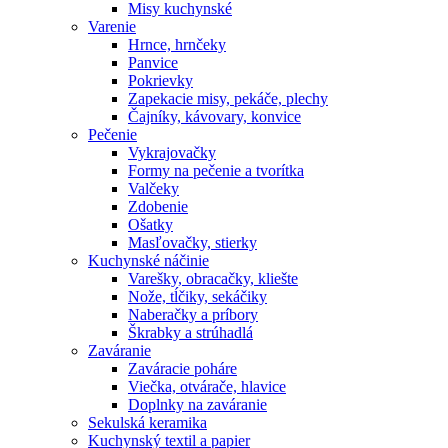
Misy kuchynské
Varenie
Hrnce, hrnčeky
Panvice
Pokrievky
Zapekacie misy, pekáče, plechy
Čajníky, kávovary, konvice
Pečenie
Vykrajovačky
Formy na pečenie a tvorítka
Valčeky
Zdobenie
Ošatky
Masľovačky, stierky
Kuchynské náčinie
Varešky, obracačky, kliešte
Nože, tĺčiky, sekáčiky
Naberačky a príbory
Škrabky a strúhadlá
Zaváranie
Zaváracie poháre
Viečka, otvárače, hlavice
Doplnky na zaváranie
Sekulská keramika
Kuchynský textil a papier