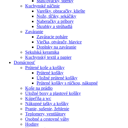
Masľovačky, stierky
Kuchynské náčinie
Varešky, obracačky, kliešte
Nože, tĺčiky, sekáčiky
Naberačky a príbory
Škrabky a strúhadlá
Zaváranie
Zaváracie poháre
Viečka, otvárače, hlavice
Doplnky na zaváranie
Sekulská keramika
Kuchynský textil a papier
Domácnosť
Prútené koše a košíky
Prútené košíky
Úložné prútené košíky
Prútené košíky s rúčkou, nákupné
Koše na prádlo
Úložné boxy a plastové košíky
Kúpeľňa a wc
Nákupné tašky a košíky
Pranie, sušenie, žehlenie
Teplomery, ventilátory
Osobné a cestovné váhy
Hodiny