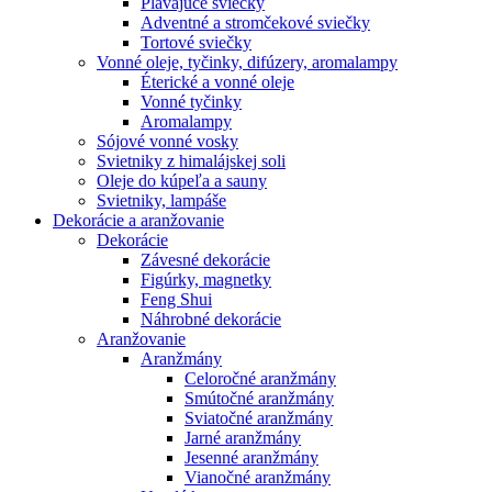
Plávajúce sviečky
Adventné a stromčekové sviečky
Tortové sviečky
Vonné oleje, tyčinky, difúzery, aromalampy
Éterické a vonné oleje
Vonné tyčinky
Aromalampy
Sójové vonné vosky
Svietniky z himalájskej soli
Oleje do kúpeľa a sauny
Svietniky, lampáše
Dekorácie a aranžovanie
Dekorácie
Závesné dekorácie
Figúrky, magnetky
Feng Shui
Náhrobné dekorácie
Aranžovanie
Aranžmány
Celoročné aranžmány
Smútočné aranžmány
Sviatočné aranžmány
Jarné aranžmány
Jesenné aranžmány
Vianočné aranžmány