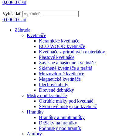
0,00
€
0
Cart
Vyhľadať
0,00
€
0
Cart
Záhrada
Kvetináče
Keramické kvetináče
ECO WOOD kvetináče
Kvetináče z prírodných materiálov
Plastové kvetináče
Závesné a nástenné kvetináče
Sklenené kvetináče a teráriá
Mrazuvdorné kvetináče
Magnetické kvetináče
Plechové obaly
Drevené debničky
Misky pod kvetináče
Okrúhle misky pod kvetináč
Štvorcové misky pod kvetináč
Hrantíky
Hrantíky a minihrantíky
Držiaky na hrantíky
Podmisky pod hrantík
Amfory