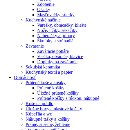
Zdobenie
Ošatky
Masľovačky, stierky
Kuchynské náčinie
Varešky, obracačky, kliešte
Nože, tĺčiky, sekáčiky
Naberačky a príbory
Škrabky a strúhadlá
Zaváranie
Zaváracie poháre
Viečka, otvárače, hlavice
Doplnky na zaváranie
Sekulská keramika
Kuchynský textil a papier
Domácnosť
Prútené koše a košíky
Prútené košíky
Úložné prútené košíky
Prútené košíky s rúčkou, nákupné
Koše na prádlo
Úložné boxy a plastové košíky
Kúpeľňa a wc
Nákupné tašky a košíky
Pranie, sušenie, žehlenie
Teplomery, ventilátory