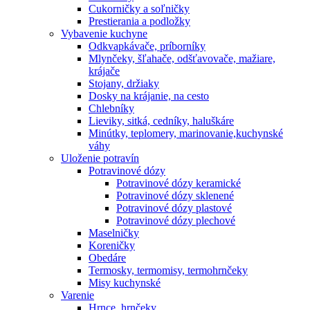
Cukorničky a soľničky
Prestierania a podložky
Vybavenie kuchyne
Odkvapkávače, príborníky
Mlynčeky, šľahače, odšťavovače, mažiare,
krájače
Stojany, držiaky
Dosky na krájanie, na cesto
Chlebníky
Lieviky, sitká, cedníky, haluškáre
Minútky, teplomery, marinovanie,kuchynské
váhy
Uloženie potravín
Potravinové dózy
Potravinové dózy keramické
Potravinové dózy sklenené
Potravinové dózy plastové
Potravinové dózy plechové
Maselničky
Koreničky
Obedáre
Termosky, termomisy, termohrnčeky
Misy kuchynské
Varenie
Hrnce, hrnčeky