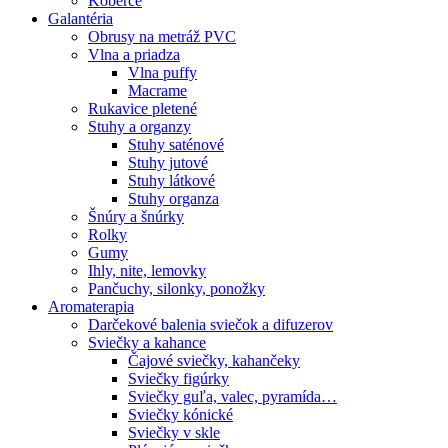
Koberce
Galantéria
Obrusy na metráž PVC
Vlna a priadza
Vlna puffy
Macrame
Rukavice pletené
Stuhy a organzy
Stuhy saténové
Stuhy jutové
Stuhy látkové
Stuhy organza
Šnúry a šnúrky
Rolky
Gumy
Ihly, nite, lemovky
Pančuchy, silonky, ponožky
Aromaterapia
Darčekové balenia sviečok a difuzerov
Sviečky a kahance
Čajové sviečky, kahančeky
Sviečky figúrky
Sviečky guľa, valec, pyramída…
Sviečky kónické
Sviečky v skle