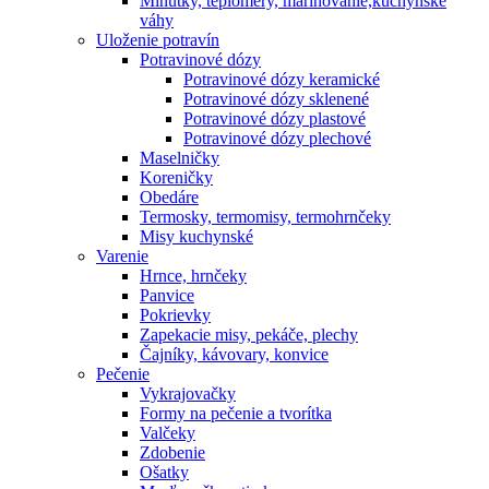
Minútky, teplomery, marinovanie,kuchynské
váhy
Uloženie potravín
Potravinové dózy
Potravinové dózy keramické
Potravinové dózy sklenené
Potravinové dózy plastové
Potravinové dózy plechové
Maselničky
Koreničky
Obedáre
Termosky, termomisy, termohrnčeky
Misy kuchynské
Varenie
Hrnce, hrnčeky
Panvice
Pokrievky
Zapekacie misy, pekáče, plechy
Čajníky, kávovary, konvice
Pečenie
Vykrajovačky
Formy na pečenie a tvorítka
Valčeky
Zdobenie
Ošatky