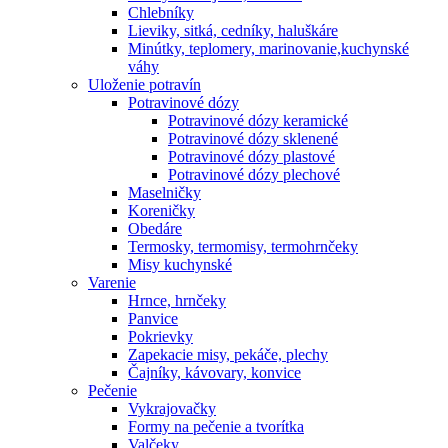
Chlebníky
Lieviky, sitká, cedníky, haluškáre
Minútky, teplomery, marinovanie,kuchynské
váhy
Uloženie potravín
Potravinové dózy
Potravinové dózy keramické
Potravinové dózy sklenené
Potravinové dózy plastové
Potravinové dózy plechové
Maselničky
Koreničky
Obedáre
Termosky, termomisy, termohrnčeky
Misy kuchynské
Varenie
Hrnce, hrnčeky
Panvice
Pokrievky
Zapekacie misy, pekáče, plechy
Čajníky, kávovary, konvice
Pečenie
Vykrajovačky
Formy na pečenie a tvorítka
Valčeky