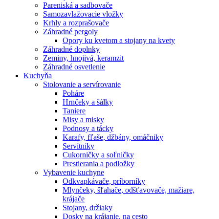
Pareniská a sadbovače
Samozavlažovacie vložky
Krhly a rozprašovače
Záhradné pergoly
Opory ku kvetom a stojany na kvety
Záhradné doplnky
Zeminy, hnojivá, keramzit
Záhradné osvetlenie
Kuchyňa
Stolovanie a servírovanie
Poháre
Hrnčeky a šálky
Taniere
Misy a misky
Podnosy a tácky
Karafy, fľaše, džbány, omáčniky
Servítniky
Cukorničky a soľničky
Prestierania a podložky
Vybavenie kuchyne
Odkvapkávače, príborníky
Mlynčeky, šľahače, odšťavovače, mažiare,
krájače
Stojany, držiaky
Dosky na krájanie, na cesto