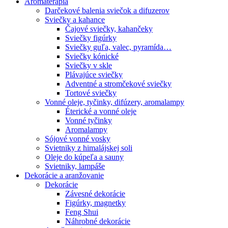
Aromaterapia
Darčekové balenia sviečok a difuzerov
Sviečky a kahance
Čajové sviečky, kahančeky
Sviečky figúrky
Sviečky guľa, valec, pyramída…
Sviečky kónické
Sviečky v skle
Plávajúce sviečky
Adventné a stromčekové sviečky
Tortové sviečky
Vonné oleje, tyčinky, difúzery, aromalampy
Éterické a vonné oleje
Vonné tyčinky
Aromalampy
Sójové vonné vosky
Svietniky z himalájskej soli
Oleje do kúpeľa a sauny
Svietniky, lampáše
Dekorácie a aranžovanie
Dekorácie
Závesné dekorácie
Figúrky, magnetky
Feng Shui
Náhrobné dekorácie