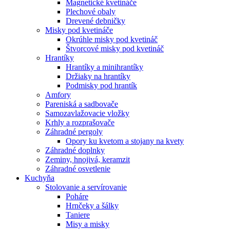
Magnetické kvetináče
Plechové obaly
Drevené debničky
Misky pod kvetináče
Okrúhle misky pod kvetináč
Štvorcové misky pod kvetináč
Hrantíky
Hrantíky a minihrantíky
Držiaky na hrantíky
Podmisky pod hrantík
Amfory
Pareniská a sadbovače
Samozavlažovacie vložky
Krhly a rozprašovače
Záhradné pergoly
Opory ku kvetom a stojany na kvety
Záhradné doplnky
Zeminy, hnojivá, keramzit
Záhradné osvetlenie
Kuchyňa
Stolovanie a servírovanie
Poháre
Hrnčeky a šálky
Taniere
Misy a misky