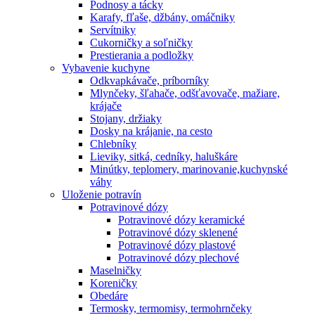
Podnosy a tácky
Karafy, fľaše, džbány, omáčniky
Servítniky
Cukorničky a soľničky
Prestierania a podložky
Vybavenie kuchyne
Odkvapkávače, príborníky
Mlynčeky, šľahače, odšťavovače, mažiare,
krájače
Stojany, držiaky
Dosky na krájanie, na cesto
Chlebníky
Lieviky, sitká, cedníky, haluškáre
Minútky, teplomery, marinovanie,kuchynské
váhy
Uloženie potravín
Potravinové dózy
Potravinové dózy keramické
Potravinové dózy sklenené
Potravinové dózy plastové
Potravinové dózy plechové
Maselničky
Koreničky
Obedáre
Termosky, termomisy, termohrnčeky