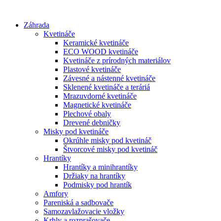
Preskočiť
na
Záhrada
obsah
Kvetináče
Keramické kvetináče
ECO WOOD kvetináče
Kvetináče z prírodných materiálov
Plastové kvetináče
Závesné a nástenné kvetináče
Sklenené kvetináče a teráriá
Mrazuvdorné kvetináče
Magnetické kvetináče
Plechové obaly
Drevené debničky
Misky pod kvetináče
Okrúhle misky pod kvetináč
Štvorcové misky pod kvetináč
Hrantíky
Hrantíky a minihrantíky
Držiaky na hrantíky
Podmisky pod hrantík
Amfory
Pareniská a sadbovače
Samozavlažovacie vložky
Krhly a rozprašovače