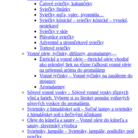
Čajové sviečky, kahančeky
Sviečky figúrky
Sviečky guľa, valec, pyramída…
Sviečky kónické
–
sviečky kónické – vysoké,
nestekavé
Sviečky v skle
Plávajúce sviečky
Adventné a stromčekové sviečky
Tortové sviečky
Vonné oleje, tyčinky, difúzery, aromalampy
Éterické a vonné oleje
–
éterické oleje vhodné
ako prírodný liek na rôzne ťažkosti vonné oleje
na príjemnú arómu do aromalámp
Vonné tyčinky
–
Vonné tyčinky na zapálenie do
stojanov
Aromalampy
Sójové vonné vosky
–
Sójové vonné vosky rôznych
vôní a farieb. Vyberte si zo širokej ponuke voňavých
sójových voskov do aromalámp.
Svietniky z himalájskej soli
–
Soľné lampy a svietniky
z himalájskej soli s liečivými účinkami
Oleje do kúpeľa a sauny
–
Vonné oleje do kúpeľa a
sauny, slovenský výrobca
Svietniky, lampáše
–
Svietniky, lampáše, podložky pod
sviečky