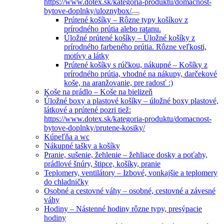
https://www.dotex.sk/kategoria-produktu/domacnost-
bytove-doplnky/uloznybox/
Prútené košíky
–
Rôzne typy košíkov z
prírodného prútia alebo ratanu.
Úložné prútené košíky
–
Úložné košíky z
prírodného farbeného prútia. Rôzne veľkosti,
motívy a látky
Prútené košíky s rúčkou, nákupné
–
Košíky z
prírodného prútia, vhodné na nákupy, darčekové
koše, na aranžovanie, pre radosť :)
Koše na prádlo
–
Koše na bielizeň
Úložné boxy a plastové košíky
–
úložné boxy plastové,
látkové a prútené pozri tiež:
https://www.dotex.sk/kategoria-produktu/domacnost-
bytove-doplnky/prutene-kosiky/
Kúpeľňa a wc
Nákupné tašky a košíky
Pranie, sušenie, žehlenie
–
žehliace dosky a poťahy,
prádlové šnúry, štipce, košíky, pranie
Teplomery, ventilátory
–
Izbové, vonkajšie a teplomery
do chladničky
Osobné a cestovné váhy
–
osobné, cestovné a závesné
váhy
Hodiny
–
Nástenné hodiny rôzne typy, presýpacie
hodiny