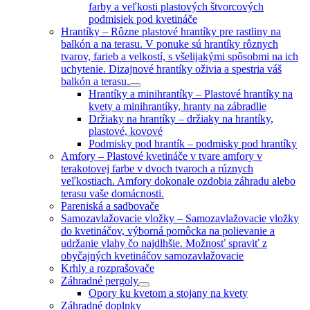
farby a veľkosti plastových štvorcových
podmisiek pod kvetináče
Hrantíky
–
Rôzne plastové hrantíky pre rastliny na
balkón a na terasu. V ponuke sú hrantíky rôznych
tvarov, farieb a velkostí, s všelijakými spôsobmi na ich
uchytenie. Dizajnové hrantíky oživia a spestria váš
balkón a terasu.
Hrantíky a minihrantíky
–
Plastové hrantíky na
kvety a minihrantíky, hranty na zábradlie
Držiaky na hrantíky
–
držiaky na hrantíky,
plastové, kovové
Podmisky pod hrantík
–
podmisky pod hrantíky
Amfory
–
Plastové kvetináče v tvare amfory v
terakotovej farbe v dvoch tvaroch a rúznych
veľkostiach. Amfory dokonale ozdobia záhradu alebo
terasu vaše domácnosti.
Pareniská a sadbovače
Samozavlažovacie vložky
–
Samozavlažovacie vložky
do kvetináčov, výborná pomôcka na polievanie a
udržanie vlahy čo najdlhšie. Možnosť spraviť z
obyčajných kvetináčov samozavlažovacie
Krhly a rozprašovače
Záhradné pergoly
Opory ku kvetom a stojany na kvety
Záhradné doplnky