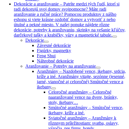
Dekorácie a aranžovanie
–
Patríte medzi tých ľudí, ktorí si
radi dekorujú svoj domov svojpomocne? Máte radi
aranžovanie a ručné práce? Pomocou produktov z nášho
eshopu si viete krásne ozdobiť domov a vytvoriť z neho
útulné a pekné miesto. V našej ponuke nájdete rôzne
dekorácie, potreby k aranžovaniu, skrinky na vešanie kľúčov,
darčekové tašky a krabičky, vázy a magnetické tabule.
Dekorácie
Závesné dekorácie
Figúrky, magnetky
Feng Shui
Náhrobné dekorácie
Aranžovanie
–
Potreby na aranžovanie
Aranžmány
–
Nazdobené vence, ikebany, srdcia,
kríže a iné. Aranžmány vitajte, sezónne (jesenné,
jarné, vianočné aj celoročné) Smútočné vence a
ikebany
Celoročné aranžmány
–
Celoročné
naaranžované vence na dvere, bránky,
stoly, ikebany…
Smútočné aranžmány
–
Smútočné vence,
ikebany, kríže a iné.
Sviatočné aranžmány
–
Aranžmány k
rôznnym príležitostiam: svatba, oslavy,
výročia, pre firmy, hotely…