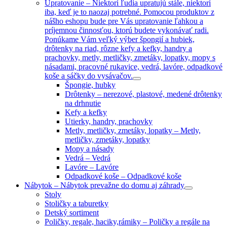
Upratovanie
–
Niektorí ľudia upratujú stále, niektorí
iba, keď je to naozaj potrebné. Pomocou produktov z
nášho eshopu bude pre Vás upratovanie ľahkou a
príjemnou činnosťou, ktorú budete vykonávať radi.
Ponúkame Vám veľký výber špongií a hubiek,
drôtenky na riad, rôzne kefy a kefky, handry a
prachovky, metly, metličky, zmetáky, lopatky, mopy s
násadami, pracovné rukavice, vedrá, lavóre, odpadkové
koše a sáčky do vysávačov.
Špongie, hubky
Drôtenky
–
nerezové, plastové, medené drôtenky
na drhnutie
Kefy a kefky
Utierky, handry, prachovky
Metly, metličky, zmetáky, lopatky
–
Metly,
metličky, zmetáky, lopatky
Mopy a násady
Vedrá
–
Vedrá
Lavóre
–
Lavóre
Odpadkové koše
–
Odpadkové koše
Nábytok
–
Nábytok prevažne do domu aj záhrady
Stoly
Stoličky a taburetky
Detský sortiment
Poličky, regale, haciky,rámiky
–
Poličky a regále na