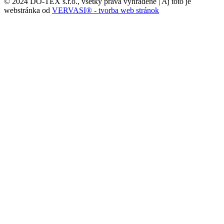
© 2024 DO-TEX s.r.o., všetky práva vyhradené | Aj toto je
webstránka od
VERVASI® - tvorba web stránok