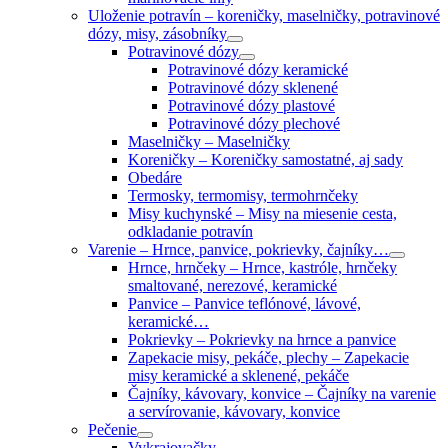
Uloženie potravín
–
koreničky, maselničky, potravinové
dózy, misy, zásobníky
Potravinové dózy
Potravinové dózy keramické
Potravinové dózy sklenené
Potravinové dózy plastové
Potravinové dózy plechové
Maselničky
–
Maselničky
Koreničky
–
Koreničky samostatné, aj sady
Obedáre
Termosky, termomisy, termohrnčeky
Misy kuchynské
–
Misy na miesenie cesta,
odkladanie potravín
Varenie
–
Hrnce, panvice, pokrievky, čajníky…
Hrnce, hrnčeky
–
Hrnce, kastróle, hrnčeky
smaltované, nerezové, keramické
Panvice
–
Panvice teflónové, lávové,
keramické…
Pokrievky
–
Pokrievky na hrnce a panvice
Zapekacie misy, pekáče, plechy
–
Zapekacie
misy keramické a sklenené, pekáče
Čajníky, kávovary, konvice
–
Čajníky na varenie
a servírovanie, kávovary, konvice
Pečenie
Vykrajovačky