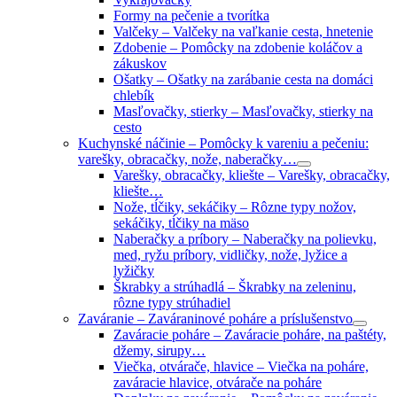
Formy na pečenie a tvorítka
Valčeky
–
Valčeky na vaľkanie cesta, hnetenie
Zdobenie
–
Pomôcky na zdobenie koláčov a
zákuskov
Ošatky
–
Ošatky na zarábanie cesta na domáci
chlebík
Masľovačky, stierky
–
Masľovačky, stierky na
cesto
Kuchynské náčinie
–
Pomôcky k vareniu a pečeniu:
varešky, obracačky, nože, naberačky…
Varešky, obracačky, kliešte
–
Varešky, obracačky,
kliešte…
Nože, tĺčiky, sekáčiky
–
Rôzne typy nožov,
sekáčiky, tĺčiky na mäso
Naberačky a príbory
–
Naberačky na polievku,
med, ryžu príbory, vidličky, nože, lyžice a
lyžičky
Škrabky a strúhadlá
–
Škrabky na zeleninu,
rôzne typy strúhadiel
Zaváranie
–
Zaváraninové poháre a príslušenstvo
Zaváracie poháre
–
Zaváracie poháre, na paštéty,
džemy, sirupy…
Viečka, otvárače, hlavice
–
Viečka na poháre,
zaváracie hlavice, otvárače na poháre