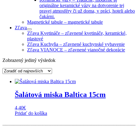
originálne keramické vázy na dotvorenie tej
pravej atmosféry či už doma, v práci, hoteli alebo
čakárni.
Magnetické tabule
–
magnetické tabule
Zľava
Zľava Kvetináče
–
zľavnené kvetináče, keramické,
plastové
Zľava Kuchyňa
–
zľavnené kuchynské vybavenie
Zľava VIANOCE
–
zľavnené vianočné dekorácie
Zobrazený jediný výsledok
Šalátová miska Baltica 15cm
4,40
€
Pridať do košíka