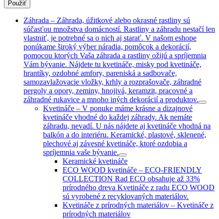
Použiť
Záhrada
–
Záhrada, úžitkové alebo okrasné rastliny sú
súčasťou množstva domácností. Rastliny a záhradu nestačí len
vlastniť, je potrebné sa o nich aj starať. V našom eshope
ponúkame široký výber náradia, pomôcok a dekorácií,
pomocou ktorých Vaša záhrada a rastliny ožijú a spríjemnia
Vám bývanie. Nájdete tu kvetináče, misky pod kvetináče,
hrantíky, ozdobné amfory, pareniská a sadbovače,
samozavlažovacie vložky, krhly a rozprašovače, záhradné
pergoly a opory, zeminy, hnojivá, keramzit, pracovné a
záhradné rukavice a mnoho iných dekorácií a produktov.
Kvetináče
–
V ponuke máme krásne a dizajnové
kvetináče vhodné do každej záhrady. Ak nemáte
záhradu, nevadí. U nás nájdete aj kvetináče vhodná na
balkón a do interiéru. Keramické, plastové, sklenené,
plechové aj závesné kvetináče, ktoré ozdobia a
spríjemnia vaše bývanie.
Keramické kvetináče
ECO WOOD kvetináče
–
ECO-FRIENDLY
COLLECTION Rad ECO obsahuje až 33%
prírodného dreva Kvetináče z radu ECO WOOD
sú vyrobené z recyklovaných materiálov.
Kvetináče z prírodných materiálov
–
Kvetináče z
prírodných materiálov