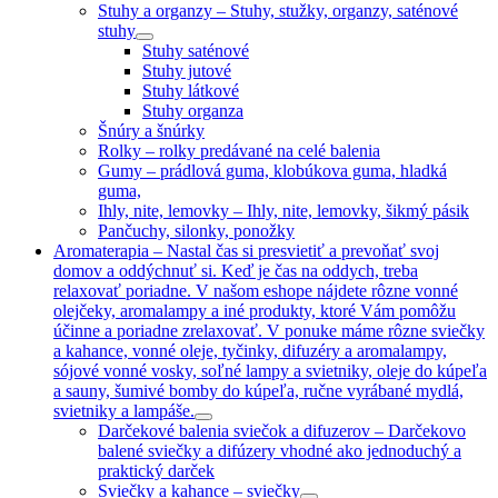
Stuhy a organzy
–
Stuhy, stužky, organzy, saténové
stuhy
Stuhy saténové
Stuhy jutové
Stuhy látkové
Stuhy organza
Šnúry a šnúrky
Rolky
–
rolky predávané na celé balenia
Gumy
–
prádlová guma, klobúkova guma, hladká
guma,
Ihly, nite, lemovky
–
Ihly, nite, lemovky, šikmý pásik
Pančuchy, silonky, ponožky
Aromaterapia
–
Nastal čas si presvietiť a prevoňať svoj
domov a oddýchnuť si. Keď je čas na oddych, treba
relaxovať poriadne. V našom eshope nájdete rôzne vonné
olejčeky, aromalampy a iné produkty, ktoré Vám pomôžu
účinne a poriadne zrelaxovať. V ponuke máme rôzne sviečky
a kahance, vonné oleje, tyčinky, difuzéry a aromalampy,
sójové vonné vosky, soľné lampy a svietniky, oleje do kúpeľa
a sauny, šumivé bomby do kúpeľa, ručne vyrábané mydlá,
svietniky a lampáše.
Darčekové balenia sviečok a difuzerov
–
Darčekovo
balené sviečky a difúzery vhodné ako jednoduchý a
praktický darček
Sviečky a kahance
–
sviečky