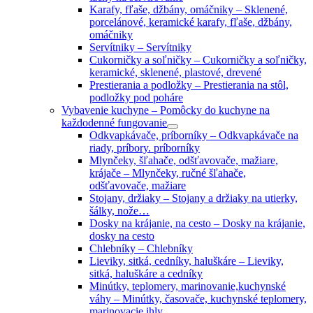
Karafy, fľaše, džbány, omáčniky
–
Sklenené,
porcelánové, keramické karafy, fľaše, džbány,
omáčniky
Servítniky
–
Servítniky
Cukorničky a soľničky
–
Cukorničky a soľničky,
keramické, sklenené, plastové, drevené
Prestierania a podložky
–
Prestierania na stôl,
podložky pod poháre
Vybavenie kuchyne
–
Pomôcky do kuchyne na
každodenné fungovanie
Odkvapkávače, príborníky
–
Odkvapkávače na
riady, príbory. príborníky
Mlynčeky, šľahače, odšťavovače, mažiare,
krájače
–
Mlynčeky, ručné šľahače,
odšťavovače, mažiare
Stojany, držiaky
–
Stojany a držiaky na utierky,
šálky, nože…
Dosky na krájanie, na cesto
–
Dosky na krájanie,
dosky na cesto
Chlebníky
–
Chlebníky
Lieviky, sitká, cedníky, haluškáre
–
Lieviky,
sitká, haluškáre a cedníky
Minútky, teplomery, marinovanie,kuchynské
váhy
–
Minútky, časovače, kuchynské teplomery,
marinovacie ihly