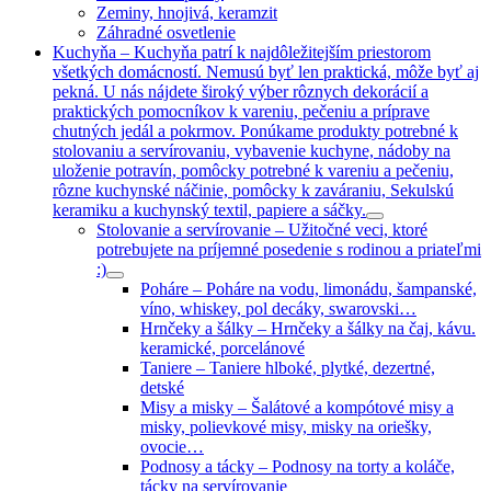
Zeminy, hnojivá, keramzit
Záhradné osvetlenie
Kuchyňa
–
Kuchyňa patrí k najdôležitejším priestorom
všetkých domácností. Nemusú byť len praktická, môže byť aj
pekná. U nás nájdete široký výber rôznych dekorácií a
praktických pomocníkov k vareniu, pečeniu a príprave
chutných jedál a pokrmov. Ponúkame produkty potrebné k
stolovaniu a servírovaniu, vybavenie kuchyne, nádoby na
uloženie potravín, pomôcky potrebné k vareniu a pečeniu,
rôzne kuchynské náčinie, pomôcky k zaváraniu, Sekulskú
keramiku a kuchynský textil, papiere a sáčky.
Stolovanie a servírovanie
–
Užitočné veci, ktoré
potrebujete na príjemné posedenie s rodinou a priateľmi
:)
Poháre
–
Poháre na vodu, limonádu, šampanské,
víno, whiskey, pol decáky, swarovski…
Hrnčeky a šálky
–
Hrnčeky a šálky na čaj, kávu.
keramické, porcelánové
Taniere
–
Taniere hlboké, plytké, dezertné,
detské
Misy a misky
–
Šalátové a kompótové misy a
misky, polievkové misy, misky na oriešky,
ovocie…
Podnosy a tácky
–
Podnosy na torty a koláče,
tácky na servírovanie