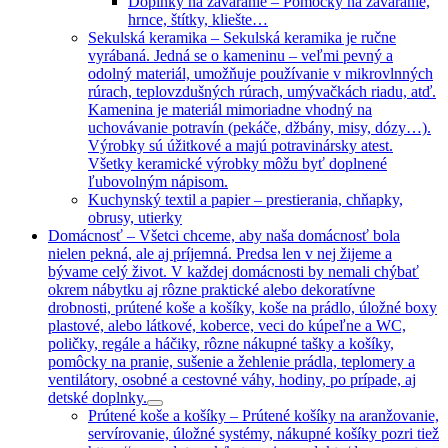
Doplnky na zaváranie
–
Pomôcky na zaváranie,
hrnce, štítky, kliešte…
Sekulská keramika
–
Sekulská keramika je ručne
vyrábaná. Jedná se o kameninu – veľmi pevný a
odolný materiál, umožňuje používanie v mikrovlnných
rúrach, teplovzdušných rúrach, umývačkách riadu, atď.
Kamenina je materiál mimoriadne vhodný na
uchovávanie potravín (pekáče, džbány, misy, dózy…).
Výrobky sú úžitkové a majú potravinársky atest.
Všetky keramické výrobky môžu byť doplnené
ľubovolným nápisom.
Kuchynský textil a papier
–
prestierania, chňapky,
obrusy, utierky
Domácnosť
–
Všetci chceme, aby naša domácnosť bola
nielen pekná, ale aj príjemná. Predsa len v nej žijeme a
bývame celý život. V každej domácnosti by nemali chýbať
okrem nábytku aj rôzne praktické alebo dekoratívne
drobnosti, prútené koše a košíky, koše na prádlo, úložné boxy
plastové, alebo látkové, koberce, veci do kúpeľne a WC,
poličky, regále a háčiky, rôzne nákupné tašky a košíky,
pomôcky na pranie, sušenie a žehlenie prádla, teplomery a
ventilátory, osobné a cestovné váhy, hodiny, po prípade, aj
detské doplnky.
Prútené koše a košíky
–
Prútené košíky na aranžovanie,
servírovanie, úložné systémy, nákupné košíky pozri tiež