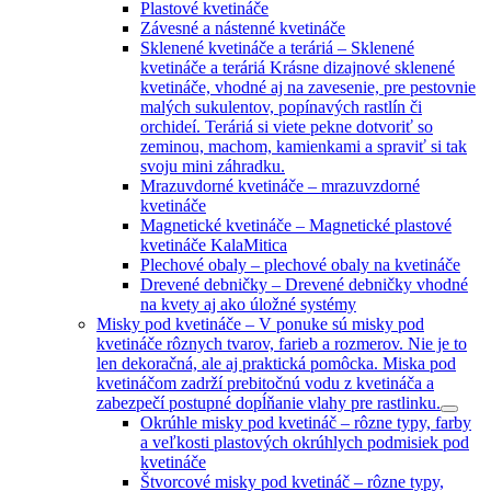
Plastové kvetináče
Závesné a nástenné kvetináče
Sklenené kvetináče a teráriá
–
Sklenené
kvetináče a teráriá Krásne dizajnové sklenené
kvetináče, vhodné aj na zavesenie, pre pestovnie
malých sukulentov, popínavých rastlín či
orchideí. Teráriá si viete pekne dotvoriť so
zeminou, machom, kamienkami a spraviť si tak
svoju mini záhradku.
Mrazuvdorné kvetináče
–
mrazuvzdorné
kvetináče
Magnetické kvetináče
–
Magnetické plastové
kvetináče KalaMitica
Plechové obaly
–
plechové obaly na kvetináče
Drevené debničky
–
Drevené debničky vhodné
na kvety aj ako úložné systémy
Misky pod kvetináče
–
V ponuke sú misky pod
kvetináče rôznych tvarov, farieb a rozmerov. Nie je to
len dekoračná, ale aj praktická pomôcka. Miska pod
kvetináčom zadrží prebitočnú vodu z kvetináča a
zabezpečí postupné dopĺňanie vlahy pre rastlinku.
Okrúhle misky pod kvetináč
–
rôzne typy, farby
a veľkosti plastových okrúhlych podmisiek pod
kvetináče
Štvorcové misky pod kvetináč
–
rôzne typy,