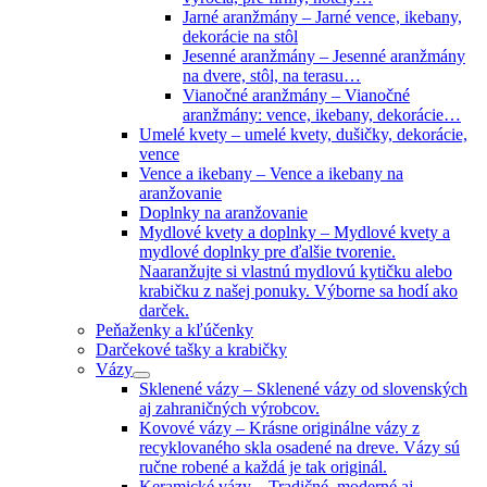
Jarné aranžmány
–
Jarné vence, ikebany,
dekorácie na stôl
Jesenné aranžmány
–
Jesenné aranžmány
na dvere, stôl, na terasu…
Vianočné aranžmány
–
Vianočné
aranžmány: vence, ikebany, dekorácie…
Umelé kvety
–
umelé kvety, dušičky, dekorácie,
vence
Vence a ikebany
–
Vence a ikebany na
aranžovanie
Doplnky na aranžovanie
Mydlové kvety a doplnky
–
Mydlové kvety a
mydlové doplnky pre ďalšie tvorenie.
Naaranžujte si vlastnú mydlovú kytičku alebo
krabičku z našej ponuky. Výborne sa hodí ako
darček.
Peňaženky a kľúčenky
Darčekové tašky a krabičky
Vázy
Sklenené vázy
–
Sklenené vázy od slovenských
aj zahraničných výrobcov.
Kovové vázy
–
Krásne originálne vázy z
recyklovaného skla osadené na dreve. Vázy sú
ručne robené a každá je tak originál.
Keramické vázy
–
Tradičné, moderné aj