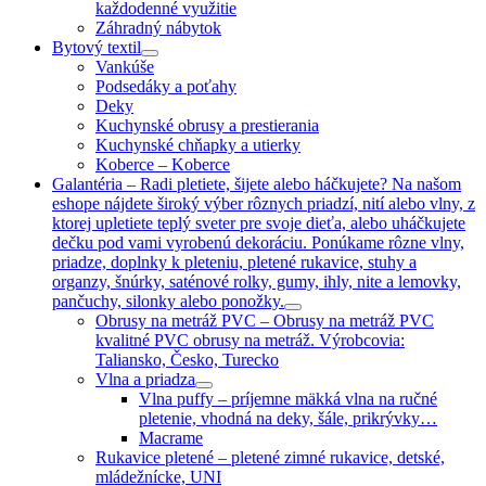
každodenné využitie
Záhradný nábytok
Bytový textil
Vankúše
Podsedáky a poťahy
Deky
Kuchynské obrusy a prestierania
Kuchynské chňapky a utierky
Koberce
–
Koberce
Galantéria
–
Radi pletiete, šijete alebo háčkujete? Na našom
eshope nájdete široký výber rôznych priadzí, nití alebo vlny, z
ktorej upletiete teplý sveter pre svoje dieťa, alebo uháčkujete
dečku pod vami vyrobenú dekoráciu. Ponúkame rôzne vlny,
priadze, doplnky k pleteniu, pletené rukavice, stuhy a
organzy, šnúrky, saténové rolky, gumy, ihly, nite a lemovky,
pančuchy, silonky alebo ponožky.
Obrusy na metráž PVC
–
Obrusy na metráž PVC
kvalitné PVC obrusy na metráž. Výrobcovia:
Taliansko, Česko, Turecko
Vlna a priadza
Vlna puffy
–
príjemne mäkká vlna na ručné
pletenie, vhodná na deky, šále, prikrývky…
Macrame
Rukavice pletené
–
pletené zimné rukavice, detské,
mládežnícke, UNI