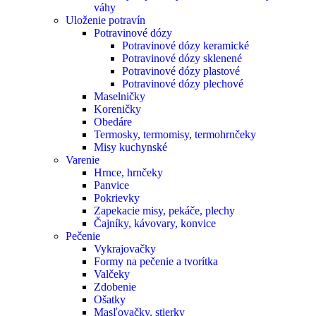
váhy
Uloženie potravín
Potravinové dózy
Potravinové dózy keramické
Potravinové dózy sklenené
Potravinové dózy plastové
Potravinové dózy plechové
Maselničky
Koreničky
Obedáre
Termosky, termomisy, termohrnčeky
Misy kuchynské
Varenie
Hrnce, hrnčeky
Panvice
Pokrievky
Zapekacie misy, pekáče, plechy
Čajníky, kávovary, konvice
Pečenie
Vykrajovačky
Formy na pečenie a tvorítka
Valčeky
Zdobenie
Ošatky
Masľovačky, stierky