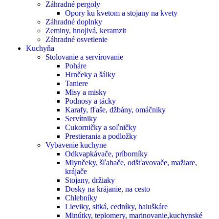
Záhradné pergoly
Opory ku kvetom a stojany na kvety
Záhradné doplnky
Zeminy, hnojivá, keramzit
Záhradné osvetlenie
Kuchyňa
Stolovanie a servírovanie
Poháre
Hrnčeky a šálky
Taniere
Misy a misky
Podnosy a tácky
Karafy, fľaše, džbány, omáčniky
Servítniky
Cukorničky a soľničky
Prestierania a podložky
Vybavenie kuchyne
Odkvapkávače, príborníky
Mlynčeky, šľahače, odšťavovače, mažiare,
krájače
Stojany, držiaky
Dosky na krájanie, na cesto
Chlebníky
Lieviky, sitká, cedníky, haluškáre
Minútky, teplomery, marinovanie,kuchynské