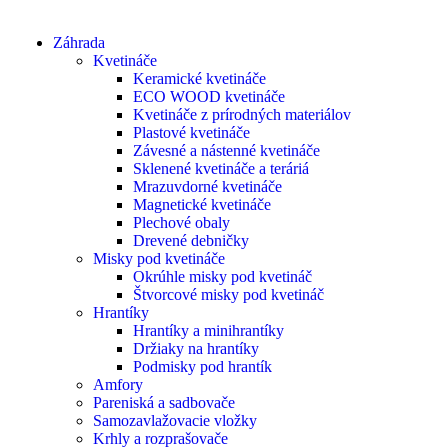
Záhrada
Kvetináče
Keramické kvetináče
ECO WOOD kvetináče
Kvetináče z prírodných materiálov
Plastové kvetináče
Závesné a nástenné kvetináče
Sklenené kvetináče a teráriá
Mrazuvdorné kvetináče
Magnetické kvetináče
Plechové obaly
Drevené debničky
Misky pod kvetináče
Okrúhle misky pod kvetináč
Štvorcové misky pod kvetináč
Hrantíky
Hrantíky a minihrantíky
Držiaky na hrantíky
Podmisky pod hrantík
Amfory
Pareniská a sadbovače
Samozavlažovacie vložky
Krhly a rozprašovače