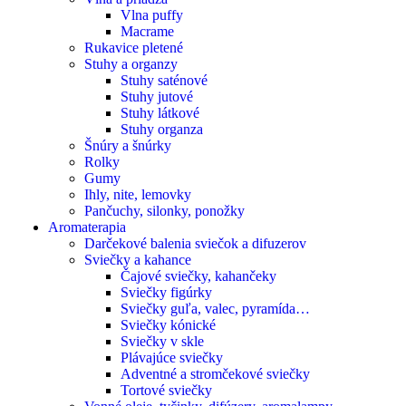
Vlna puffy
Macrame
Rukavice pletené
Stuhy a organzy
Stuhy saténové
Stuhy jutové
Stuhy látkové
Stuhy organza
Šnúry a šnúrky
Rolky
Gumy
Ihly, nite, lemovky
Pančuchy, silonky, ponožky
Aromaterapia
Darčekové balenia sviečok a difuzerov
Sviečky a kahance
Čajové sviečky, kahančeky
Sviečky figúrky
Sviečky guľa, valec, pyramída…
Sviečky kónické
Sviečky v skle
Plávajúce sviečky
Adventné a stromčekové sviečky
Tortové sviečky