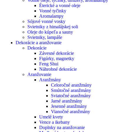
Vonné oleje, tyčinky, difúzery, aromalampy
Éterické a vonné oleje
Vonné tyčinky
Aromalampy
Sójové vonné vosky
Svietniky z himalájskej soli
Oleje do kúpeľa a sauny
Svietniky, lampáše
Dekorácie a aranžovanie
Dekorácie
Závesné dekorácie
Figúrky, magnetky
Feng Shui
Náhrobné dekorácie
Aranžovanie
Aranžmány
Celoročné aranžmány
Smútočné aranžmány
Sviatočné aranžmány
Jarné aranžmány
Jesenné aranžmány
Vianočné aranžmány
Umelé kvety
Vence a ikebany
Doplnky na aranžovanie