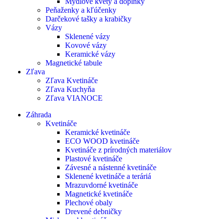
Mydlové kvety a doplnky
Peňaženky a kľúčenky
Darčekové tašky a krabičky
Vázy
Sklenené vázy
Kovové vázy
Keramické vázy
Magnetické tabule
Zľava
Zľava Kvetináče
Zľava Kuchyňa
Zľava VIANOCE
Záhrada
Kvetináče
Keramické kvetináče
ECO WOOD kvetináče
Kvetináče z prírodných materiálov
Plastové kvetináče
Závesné a nástenné kvetináče
Sklenené kvetináče a teráriá
Mrazuvdorné kvetináče
Magnetické kvetináče
Plechové obaly
Drevené debničky