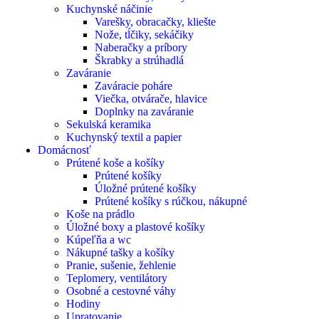
Kuchynské náčinie
Varešky, obracačky, kliešte
Nože, tĺčiky, sekáčiky
Naberačky a príbory
Škrabky a strúhadlá
Zaváranie
Zaváracie poháre
Viečka, otvárače, hlavice
Doplnky na zaváranie
Sekulská keramika
Kuchynský textil a papier
Domácnosť
Prútené koše a košíky
Prútené košíky
Úložné prútené košíky
Prútené košíky s rúčkou, nákupné
Koše na prádlo
Úložné boxy a plastové košíky
Kúpeľňa a wc
Nákupné tašky a košíky
Pranie, sušenie, žehlenie
Teplomery, ventilátory
Osobné a cestovné váhy
Hodiny
Upratovanie