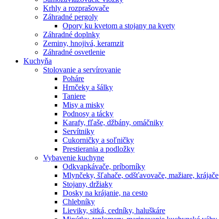
Krhly a rozprašovače
Záhradné pergoly
Opory ku kvetom a stojany na kvety
Záhradné doplnky
Zeminy, hnojivá, keramzit
Záhradné osvetlenie
Kuchyňa
Stolovanie a servírovanie
Poháre
Hrnčeky a šálky
Taniere
Misy a misky
Podnosy a tácky
Karafy, fľaše, džbány, omáčniky
Servítniky
Cukorničky a soľničky
Prestierania a podložky
Vybavenie kuchyne
Odkvapkávače, príborníky
Mlynčeky, šľahače, odšťavovače, mažiare, krájače
Stojany, držiaky
Dosky na krájanie, na cesto
Chlebníky
Lieviky, sitká, cedníky, haluškáre