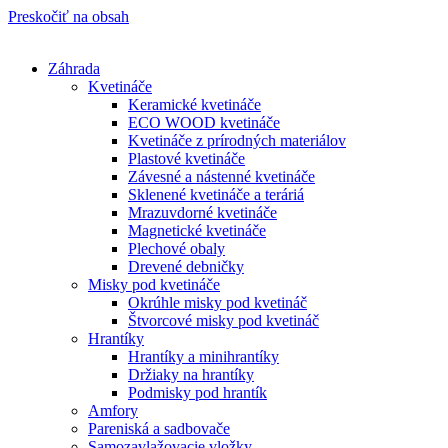
Preskočiť na obsah
Záhrada
Kvetináče
Keramické kvetináče
ECO WOOD kvetináče
Kvetináče z prírodných materiálov
Plastové kvetináče
Závesné a nástenné kvetináče
Sklenené kvetináče a teráriá
Mrazuvdorné kvetináče
Magnetické kvetináče
Plechové obaly
Drevené debničky
Misky pod kvetináče
Okrúhle misky pod kvetináč
Štvorcové misky pod kvetináč
Hrantíky
Hrantíky a minihrantíky
Držiaky na hrantíky
Podmisky pod hrantík
Amfory
Pareniská a sadbovače
Samozavlažovacie vložky