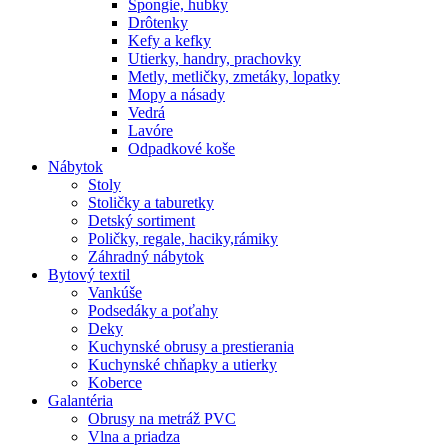
Špongie, hubky
Drôtenky
Kefy a kefky
Utierky, handry, prachovky
Metly, metličky, zmetáky, lopatky
Mopy a násady
Vedrá
Lavóre
Odpadkové koše
Nábytok
Stoly
Stoličky a taburetky
Detský sortiment
Poličky, regale, haciky,rámiky
Záhradný nábytok
Bytový textil
Vankúše
Podsedáky a poťahy
Deky
Kuchynské obrusy a prestierania
Kuchynské chňapky a utierky
Koberce
Galantéria
Obrusy na metráž PVC
Vlna a priadza