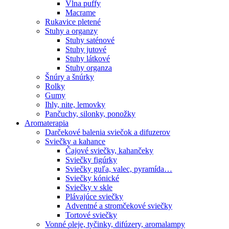
Vlna puffy
Macrame
Rukavice pletené
Stuhy a organzy
Stuhy saténové
Stuhy jutové
Stuhy látkové
Stuhy organza
Šnúry a šnúrky
Rolky
Gumy
Ihly, nite, lemovky
Pančuchy, silonky, ponožky
Aromaterapia
Darčekové balenia sviečok a difuzerov
Sviečky a kahance
Čajové sviečky, kahančeky
Sviečky figúrky
Sviečky guľa, valec, pyramída…
Sviečky kónické
Sviečky v skle
Plávajúce sviečky
Adventné a stromčekové sviečky
Tortové sviečky
Vonné oleje, tyčinky, difúzery, aromalampy