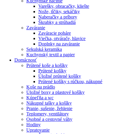
Kuchynské náčinie
Varešky, obracačky, kliešte
Nože, tĺčiky, sekáčiky
Naberačky a príbory
Škrabky a strúhadlá
Zaváranie
Zaváracie poháre
Viečka, otvárače, hlavice
Doplnky na zaváranie
Sekulská keramika
Kuchynský textil a papier
Domácnosť
Prútené koše a košíky
Prútené košíky
Úložné prútené košíky
Prútené košíky s rúčkou, nákupné
Koše na prádlo
Úložné boxy a plastové košíky
Kúpeľňa a wc
Nákupné tašky a košíky
Pranie, sušenie, žehlenie
Teplomery, ventilátory
Osobné a cestovné váhy
Hodiny
Upratovanie