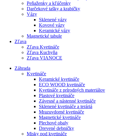
Peňaženky a kľúčenky
Darčekové tašky a krabičky
Vázy
Sklenené vázy
Kovové vázy
Keramické vázy
Magnetické tabule
Zľava
Zľava Kvetináče
Zľava Kuchyňa
Zľava VIANOCE
Záhrada
Kvetináče
Keramické kvetináče
ECO WOOD kvetináče
Kvetináče z prírodných materiálov
Plastové kvetináče
Závesné a nástenné kvetináče
Sklenené kvetináče a teráriá
Mrazuvdorné kvetináče
Magnetické kvetináče
Plechové obaly
Drevené debničky
Misky pod kvetináče