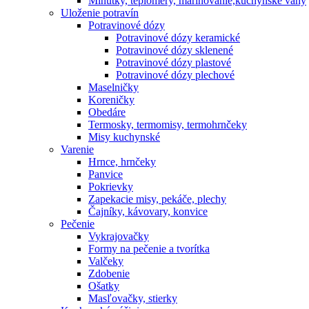
Minútky, teplomery, marinovanie,kuchynské váhy
Uloženie potravín
Potravinové dózy
Potravinové dózy keramické
Potravinové dózy sklenené
Potravinové dózy plastové
Potravinové dózy plechové
Maselničky
Koreničky
Obedáre
Termosky, termomisy, termohrnčeky
Misy kuchynské
Varenie
Hrnce, hrnčeky
Panvice
Pokrievky
Zapekacie misy, pekáče, plechy
Čajníky, kávovary, konvice
Pečenie
Vykrajovačky
Formy na pečenie a tvorítka
Valčeky
Zdobenie
Ošatky
Masľovačky, stierky