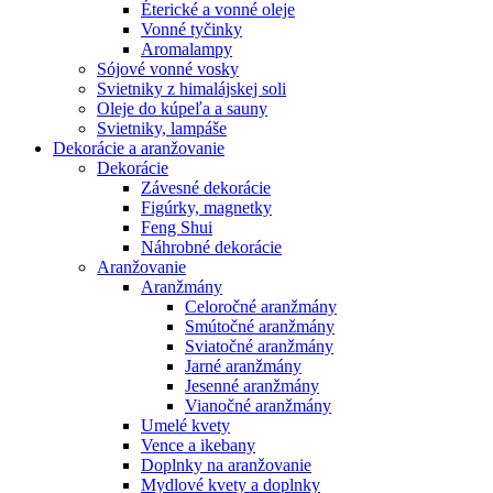
Éterické a vonné oleje
Vonné tyčinky
Aromalampy
Sójové vonné vosky
Svietniky z himalájskej soli
Oleje do kúpeľa a sauny
Svietniky, lampáše
Dekorácie a aranžovanie
Dekorácie
Závesné dekorácie
Figúrky, magnetky
Feng Shui
Náhrobné dekorácie
Aranžovanie
Aranžmány
Celoročné aranžmány
Smútočné aranžmány
Sviatočné aranžmány
Jarné aranžmány
Jesenné aranžmány
Vianočné aranžmány
Umelé kvety
Vence a ikebany
Doplnky na aranžovanie
Mydlové kvety a doplnky