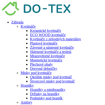
Preskočiť
na
obsah
Záhrada
Kvetináče
Keramické kvetináče
ECO WOOD kvetináče
Kvetináče z prírodných materiálov
Plastové kvetináče
Závesné a nástenné kvetináče
Sklenené kvetináče a teráriá
Mrazuvdorné kvetináče
Magnetické kvetináče
Plechové obaly
Drevené debničky
Misky pod kvetináče
Okrúhle misky pod kvetináč
Štvorcové misky pod kvetináč
Hrantíky
Hrantíky a minihrantíky
Držiaky na hrantíky
Podmisky pod hrantík
Amfory