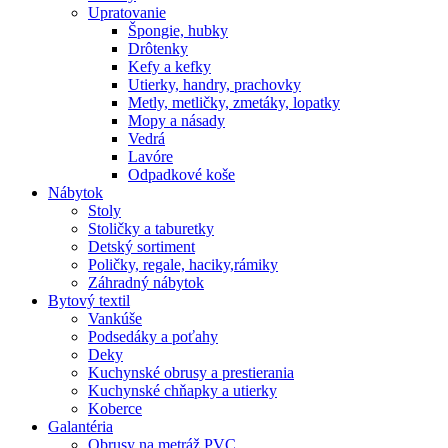
Upratovanie
Špongie, hubky
Drôtenky
Kefy a kefky
Utierky, handry, prachovky
Metly, metličky, zmetáky, lopatky
Mopy a násady
Vedrá
Lavóre
Odpadkové koše
Nábytok
Stoly
Stoličky a taburetky
Detský sortiment
Poličky, regale, haciky,rámiky
Záhradný nábytok
Bytový textil
Vankúše
Podsedáky a poťahy
Deky
Kuchynské obrusy a prestierania
Kuchynské chňapky a utierky
Koberce
Galantéria
Obrusy na metráž PVC