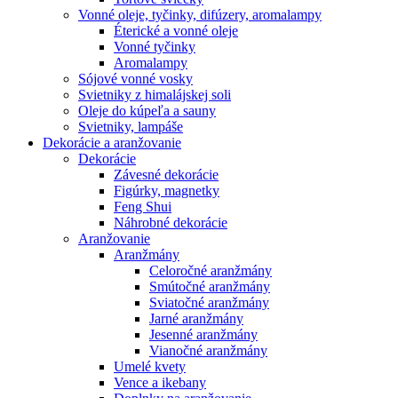
Vonné oleje, tyčinky, difúzery, aromalampy
Éterické a vonné oleje
Vonné tyčinky
Aromalampy
Sójové vonné vosky
Svietniky z himalájskej soli
Oleje do kúpeľa a sauny
Svietniky, lampáše
Dekorácie a aranžovanie
Dekorácie
Závesné dekorácie
Figúrky, magnetky
Feng Shui
Náhrobné dekorácie
Aranžovanie
Aranžmány
Celoročné aranžmány
Smútočné aranžmány
Sviatočné aranžmány
Jarné aranžmány
Jesenné aranžmány
Vianočné aranžmány
Umelé kvety
Vence a ikebany