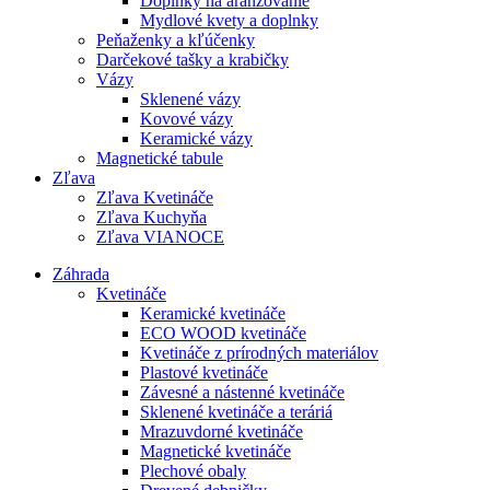
Doplnky na aranžovanie
Mydlové kvety a doplnky
Peňaženky a kľúčenky
Darčekové tašky a krabičky
Vázy
Sklenené vázy
Kovové vázy
Keramické vázy
Magnetické tabule
Zľava
Zľava Kvetináče
Zľava Kuchyňa
Zľava VIANOCE
Záhrada
Kvetináče
Keramické kvetináče
ECO WOOD kvetináče
Kvetináče z prírodných materiálov
Plastové kvetináče
Závesné a nástenné kvetináče
Sklenené kvetináče a teráriá
Mrazuvdorné kvetináče
Magnetické kvetináče
Plechové obaly