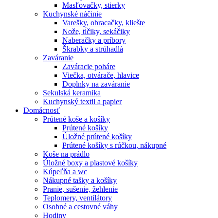
Masľovačky, stierky
Kuchynské náčinie
Varešky, obracačky, kliešte
Nože, tĺčiky, sekáčiky
Naberačky a príbory
Škrabky a strúhadlá
Zaváranie
Zaváracie poháre
Viečka, otvárače, hlavice
Doplnky na zaváranie
Sekulská keramika
Kuchynský textil a papier
Domácnosť
Prútené koše a košíky
Prútené košíky
Úložné prútené košíky
Prútené košíky s rúčkou, nákupné
Koše na prádlo
Úložné boxy a plastové košíky
Kúpeľňa a wc
Nákupné tašky a košíky
Pranie, sušenie, žehlenie
Teplomery, ventilátory
Osobné a cestovné váhy
Hodiny