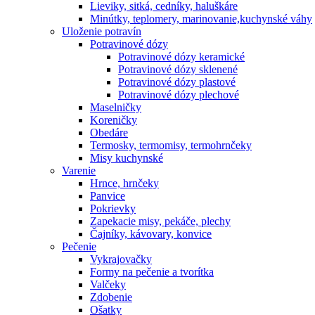
Lieviky, sitká, cedníky, haluškáre
Minútky, teplomery, marinovanie,kuchynské váhy
Uloženie potravín
Potravinové dózy
Potravinové dózy keramické
Potravinové dózy sklenené
Potravinové dózy plastové
Potravinové dózy plechové
Maselničky
Koreničky
Obedáre
Termosky, termomisy, termohrnčeky
Misy kuchynské
Varenie
Hrnce, hrnčeky
Panvice
Pokrievky
Zapekacie misy, pekáče, plechy
Čajníky, kávovary, konvice
Pečenie
Vykrajovačky
Formy na pečenie a tvorítka
Valčeky
Zdobenie
Ošatky