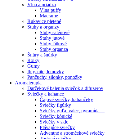
Vlna a priadza
Vlna puffy
Macrame
Rukavice pletené
Stuhy a organzy
Stuhy saténové
Stuhy jutové
Stuhy látkové
Stuhy organza
Šnúry a šnúrky
Rolky
Gumy
Ihly, nite, lemovky
Pančuchy, silonky, ponožky
Aromaterapia
Darčekové balenia sviečok a difuzerov
Sviečky a kahance
Čajové sviečky, kahančeky
Sviečky figúrky
Sviečky guľa, valec, pyramída…
Sviečky kónické
Sviečky v skle
Plávajúce sviečky
Adventné a stromčekové sviečky
Tortové sviečky