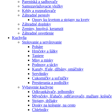
Pareniská a sadbovače
Samozavlažovacie vložky
Krhly a rozprašovače
Záhradné pergoly
Opory ku kvetom a stojany na kvety
Záhradné doplnky
Zeminy, hnojivá, keramzit
Záhradné osvetlenie
Kuchyňa
Stolovanie a servírovanie
Poháre
Hrnčeky a šálky
Taniere
Misy a misky
Podnosy a tácky
Karafy, fľaše, džbány, omáčniky
Servítniky
Cukorničky a soľničky
Prestierania a podložky
Vybavenie kuchyne
Odkvapkávače, príborníky
Mlynčeky, šľahače, odšťavovače, mažiare, krájače
Stojany, držiaky
Dosky na krájanie, na cesto
Chlebníky