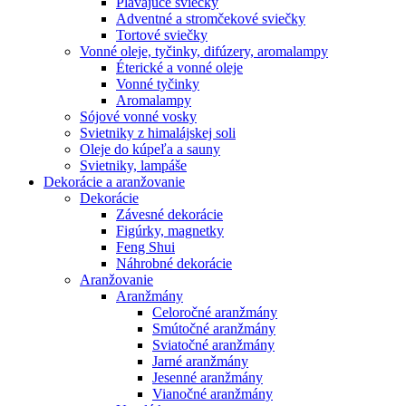
Plávajúce sviečky
Adventné a stromčekové sviečky
Tortové sviečky
Vonné oleje, tyčinky, difúzery, aromalampy
Éterické a vonné oleje
Vonné tyčinky
Aromalampy
Sójové vonné vosky
Svietniky z himalájskej soli
Oleje do kúpeľa a sauny
Svietniky, lampáše
Dekorácie a aranžovanie
Dekorácie
Závesné dekorácie
Figúrky, magnetky
Feng Shui
Náhrobné dekorácie
Aranžovanie
Aranžmány
Celoročné aranžmány
Smútočné aranžmány
Sviatočné aranžmány
Jarné aranžmány
Jesenné aranžmány
Vianočné aranžmány