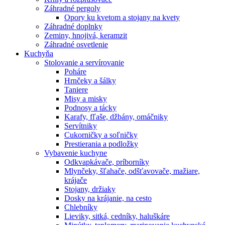
Záhradné pergoly
Opory ku kvetom a stojany na kvety
Záhradné doplnky
Zeminy, hnojivá, keramzit
Záhradné osvetlenie
Kuchyňa
Stolovanie a servírovanie
Poháre
Hrnčeky a šálky
Taniere
Misy a misky
Podnosy a tácky
Karafy, fľaše, džbány, omáčniky
Servítniky
Cukorničky a soľničky
Prestierania a podložky
Vybavenie kuchyne
Odkvapkávače, príborníky
Mlynčeky, šľahače, odšťavovače, mažiare,
krájače
Stojany, držiaky
Dosky na krájanie, na cesto
Chlebníky
Lieviky, sitká, cedníky, haluškáre