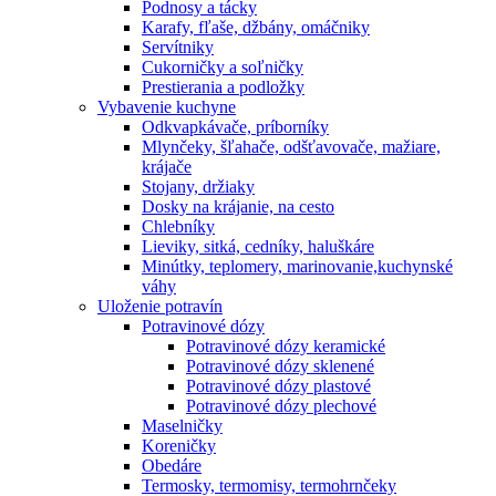
Podnosy a tácky
Karafy, fľaše, džbány, omáčniky
Servítniky
Cukorničky a soľničky
Prestierania a podložky
Vybavenie kuchyne
Odkvapkávače, príborníky
Mlynčeky, šľahače, odšťavovače, mažiare,
krájače
Stojany, držiaky
Dosky na krájanie, na cesto
Chlebníky
Lieviky, sitká, cedníky, haluškáre
Minútky, teplomery, marinovanie,kuchynské
váhy
Uloženie potravín
Potravinové dózy
Potravinové dózy keramické
Potravinové dózy sklenené
Potravinové dózy plastové
Potravinové dózy plechové
Maselničky
Koreničky
Obedáre
Termosky, termomisy, termohrnčeky