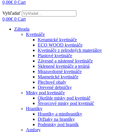
0,00
€
0
Cart
Vyhľadať
0,00
€
0
Cart
Záhrada
Kvetináče
Keramické kvetináče
ECO WOOD kvetináče
Kvetináče z prírodných materiálov
Plastové kvetináče
Závesné a nástenné kvetináče
Sklenené kvetináče a teráriá
Mrazuvdorné kvetináče
Magnetické kvetináče
Plechové obaly
Drevené debničky
Misky pod kvetináče
Okrúhle misky pod kvetináč
Štvorcové misky pod kvetináč
Hrantíky
Hrantíky a minihrantíky
Držiaky na hrantíky
Podmisky pod hrantík
Amfory