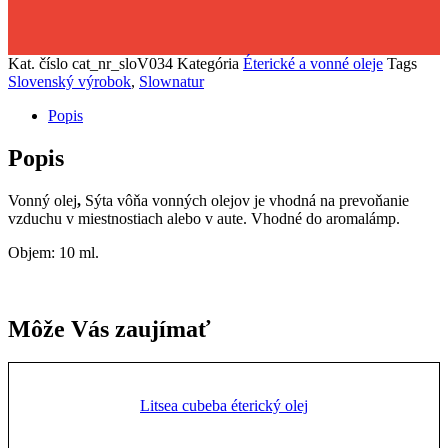
Kat. číslo
cat_nr_sloV034
Kategória
Éterické a vonné oleje
Tags
Slovenský výrobok
,
Slownatur
Popis
Popis
Vonný olej
,
Sýta vôňa vonných olejov je vhodná na prevoňanie
vzduchu v miestnostiach alebo v aute. Vhodné do aromalámp.
Objem: 10 ml.
Môže Vás zaujímať
Litsea cubeba éterický olej