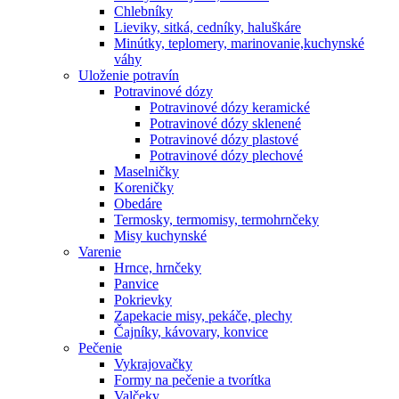
Chlebníky
Lieviky, sitká, cedníky, haluškáre
Minútky, teplomery, marinovanie,kuchynské
váhy
Uloženie potravín
Potravinové dózy
Potravinové dózy keramické
Potravinové dózy sklenené
Potravinové dózy plastové
Potravinové dózy plechové
Maselničky
Koreničky
Obedáre
Termosky, termomisy, termohrnčeky
Misy kuchynské
Varenie
Hrnce, hrnčeky
Panvice
Pokrievky
Zapekacie misy, pekáče, plechy
Čajníky, kávovary, konvice
Pečenie
Vykrajovačky
Formy na pečenie a tvorítka
Valčeky