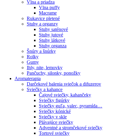
Vlna a priadza
Vlna puffy
Macrame
Rukavice pletené
Stuhy a organzy
Stuhy saténové
Stuhy jutové
Stuhy látkové
Stuhy organza
Šnúry a šnúrky
Rolky
Gumy
Ihly, nite, lemovky
Pančuchy, silonky, ponožky
Aromaterapia
Darčekové balenia sviečok a difuzerov
Sviečky a kahance
Čajové sviečky, kahančeky
Sviečky figúrky
Sviečky guľa, valec, pyramída…
Sviečky kónické
Sviečky v skle
Plávajúce sviečky
Adventné a stromčekové sviečky
Tortové sviečky