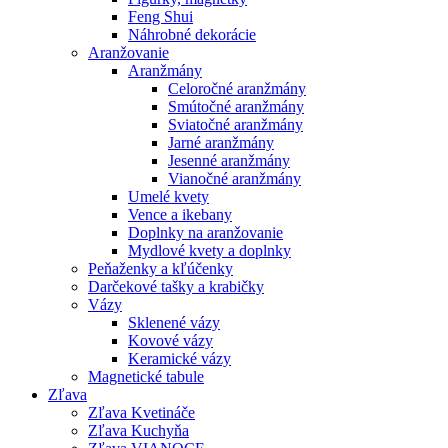
Feng Shui
Náhrobné dekorácie
Aranžovanie
Aranžmány
Celoročné aranžmány
Smútočné aranžmány
Sviatočné aranžmány
Jarné aranžmány
Jesenné aranžmány
Vianočné aranžmány
Umelé kvety
Vence a ikebany
Doplnky na aranžovanie
Mydlové kvety a doplnky
Peňaženky a kľúčenky
Darčekové tašky a krabičky
Vázy
Sklenené vázy
Kovové vázy
Keramické vázy
Magnetické tabule
Zľava
Zľava Kvetináče
Zľava Kuchyňa