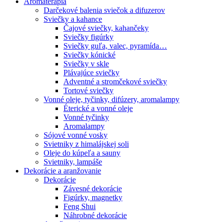
Aromaterapia
Darčekové balenia sviečok a difuzerov
Sviečky a kahance
Čajové sviečky, kahančeky
Sviečky figúrky
Sviečky guľa, valec, pyramída…
Sviečky kónické
Sviečky v skle
Plávajúce sviečky
Adventné a stromčekové sviečky
Tortové sviečky
Vonné oleje, tyčinky, difúzery, aromalampy
Éterické a vonné oleje
Vonné tyčinky
Aromalampy
Sójové vonné vosky
Svietniky z himalájskej soli
Oleje do kúpeľa a sauny
Svietniky, lampáše
Dekorácie a aranžovanie
Dekorácie
Závesné dekorácie
Figúrky, magnetky
Feng Shui
Náhrobné dekorácie