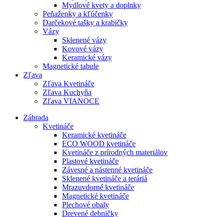
Mydlové kvety a doplnky
Peňaženky a kľúčenky
Darčekové tašky a krabičky
Vázy
Sklenené vázy
Kovové vázy
Keramické vázy
Magnetické tabule
Zľava
Zľava Kvetináče
Zľava Kuchyňa
Zľava VIANOCE
Záhrada
Kvetináče
Keramické kvetináče
ECO WOOD kvetináče
Kvetináče z prírodných materiálov
Plastové kvetináče
Závesné a nástenné kvetináče
Sklenené kvetináče a teráriá
Mrazuvdorné kvetináče
Magnetické kvetináče
Plechové obaly
Drevené debničky