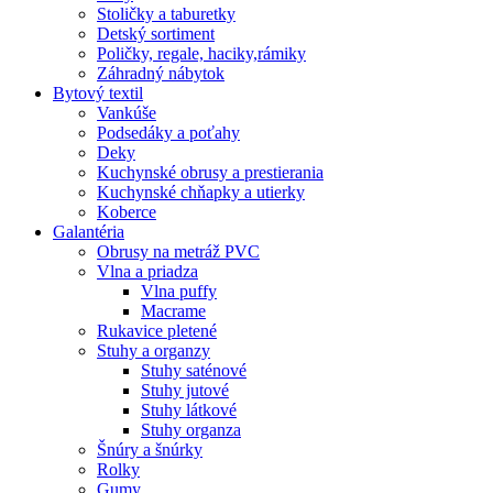
Stoličky a taburetky
Detský sortiment
Poličky, regale, haciky,rámiky
Záhradný nábytok
Bytový textil
Vankúše
Podsedáky a poťahy
Deky
Kuchynské obrusy a prestierania
Kuchynské chňapky a utierky
Koberce
Galantéria
Obrusy na metráž PVC
Vlna a priadza
Vlna puffy
Macrame
Rukavice pletené
Stuhy a organzy
Stuhy saténové
Stuhy jutové
Stuhy látkové
Stuhy organza
Šnúry a šnúrky
Rolky
Gumy