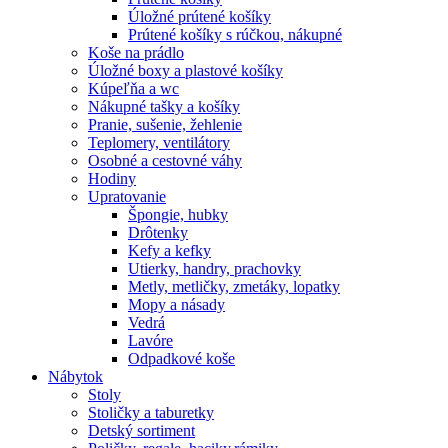
Úložné prútené košíky
Prútené košíky s rúčkou, nákupné
Koše na prádlo
Úložné boxy a plastové košíky
Kúpeľňa a wc
Nákupné tašky a košíky
Pranie, sušenie, žehlenie
Teplomery, ventilátory
Osobné a cestovné váhy
Hodiny
Upratovanie
Špongie, hubky
Drôtenky
Kefy a kefky
Utierky, handry, prachovky
Metly, metličky, zmetáky, lopatky
Mopy a násady
Vedrá
Lavóre
Odpadkové koše
Nábytok
Stoly
Stoličky a taburetky
Detský sortiment