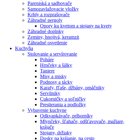
Pareniská a sadbovače
Samozavlažovacie vložky
Krhly a rozprašovače
Záhradné pergoly
Opory ku kvetom a stojany na kvety
Záhradné doplnky
Zeminy, hnojivá, keramzit
Záhradné osvetlenie
Kuchyňa
Stolovanie a servírovanie
Poháre
Hrnčeky a šálky
Taniere
Misy a misky
Podnosy a tácky
Karafy, fľaše, džbány, omáčniky
Servítniky
Cukorničky a soľničky
Prestierania a podložky
Vybavenie kuchyne
Odkvapkávače, príborníky
Mlynčeky, šľahače, odšťavovače, mažiare,
krájače
Stojany, držiaky
Dosky na krájanie, na cesto