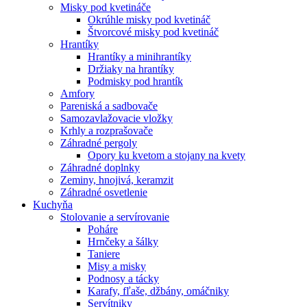
Misky pod kvetináče
Okrúhle misky pod kvetináč
Štvorcové misky pod kvetináč
Hrantíky
Hrantíky a minihrantíky
Držiaky na hrantíky
Podmisky pod hrantík
Amfory
Pareniská a sadbovače
Samozavlažovacie vložky
Krhly a rozprašovače
Záhradné pergoly
Opory ku kvetom a stojany na kvety
Záhradné doplnky
Zeminy, hnojivá, keramzit
Záhradné osvetlenie
Kuchyňa
Stolovanie a servírovanie
Poháre
Hrnčeky a šálky
Taniere
Misy a misky
Podnosy a tácky
Karafy, fľaše, džbány, omáčniky
Servítniky