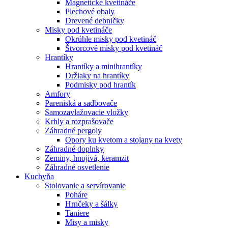
Magnetické kvetináče
Plechové obaly
Drevené debničky
Misky pod kvetináče
Okrúhle misky pod kvetináč
Štvorcové misky pod kvetináč
Hrantíky
Hrantíky a minihrantíky
Držiaky na hrantíky
Podmisky pod hrantík
Amfory
Pareniská a sadbovače
Samozavlažovacie vložky
Krhly a rozprašovače
Záhradné pergoly
Opory ku kvetom a stojany na kvety
Záhradné doplnky
Zeminy, hnojivá, keramzit
Záhradné osvetlenie
Kuchyňa
Stolovanie a servírovanie
Poháre
Hrnčeky a šálky
Taniere
Misy a misky