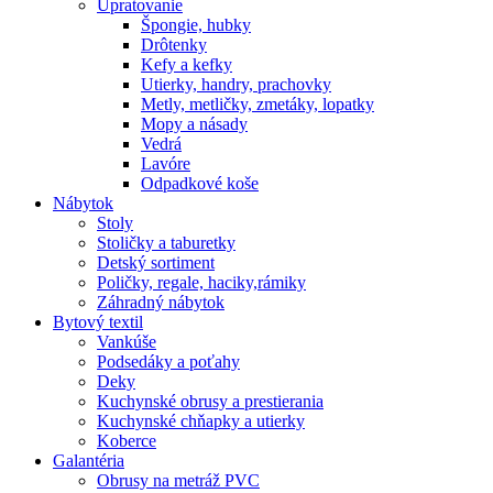
Upratovanie
Špongie, hubky
Drôtenky
Kefy a kefky
Utierky, handry, prachovky
Metly, metličky, zmetáky, lopatky
Mopy a násady
Vedrá
Lavóre
Odpadkové koše
Nábytok
Stoly
Stoličky a taburetky
Detský sortiment
Poličky, regale, haciky,rámiky
Záhradný nábytok
Bytový textil
Vankúše
Podsedáky a poťahy
Deky
Kuchynské obrusy a prestierania
Kuchynské chňapky a utierky
Koberce
Galantéria
Obrusy na metráž PVC