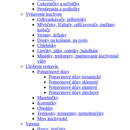
Cukorničky a soľničky
Prestierania a podložky
Vybavenie kuchyne
Odkvapkávače, príborníky
Mlynčeky, šľahače, odšťavovače, mažiare,
krájače
Stojany, držiaky
Dosky na krájanie, na cesto
Chlebníky
Lieviky, sitká, cedníky, haluškáre
Minútky, teplomery, marinovanie,kuchynské
váhy
Uloženie potravín
Potravinové dózy
Potravinové dózy keramické
Potravinové dózy sklenené
Potravinové dózy plastové
Potravinové dózy plechové
Maselničky
Koreničky
Obedáre
Termosky, termomisy, termohrnčeky
Misy kuchynské
Varenie
Hrnce, hrnčeky