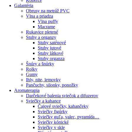
Koberce
Galantéria
Obrusy na metráž PVC
Vlna a priadza
Vlna puffy
Macrame
Rukavice pletené
Stuhy a organzy
Stuhy saténové
Stuhy jutové
Stuhy látkové
Stuhy organza
Šnúry a šnúrky
Rolky
Gumy
Ihly, nite, lemovky
Pančuchy, silonky, ponožky
Aromaterapia
Darčekové balenia sviečok a difuzerov
Sviečky a kahance
Čajové sviečky, kahančeky
Sviečky figúrky
Sviečky guľa, valec, pyramída…
Sviečky kónické
Sviečky v skle