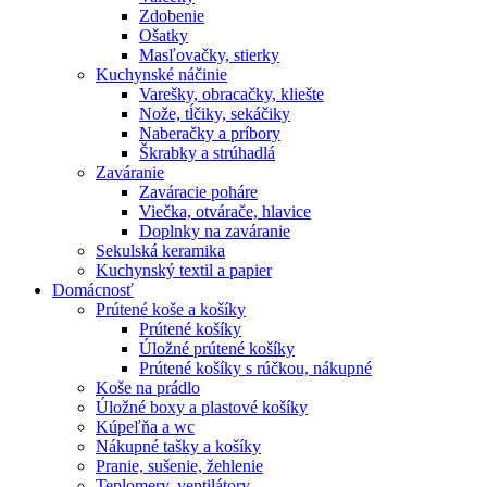
Zdobenie
Ošatky
Masľovačky, stierky
Kuchynské náčinie
Varešky, obracačky, kliešte
Nože, tĺčiky, sekáčiky
Naberačky a príbory
Škrabky a strúhadlá
Zaváranie
Zaváracie poháre
Viečka, otvárače, hlavice
Doplnky na zaváranie
Sekulská keramika
Kuchynský textil a papier
Domácnosť
Prútené koše a košíky
Prútené košíky
Úložné prútené košíky
Prútené košíky s rúčkou, nákupné
Koše na prádlo
Úložné boxy a plastové košíky
Kúpeľňa a wc
Nákupné tašky a košíky
Pranie, sušenie, žehlenie
Teplomery, ventilátory