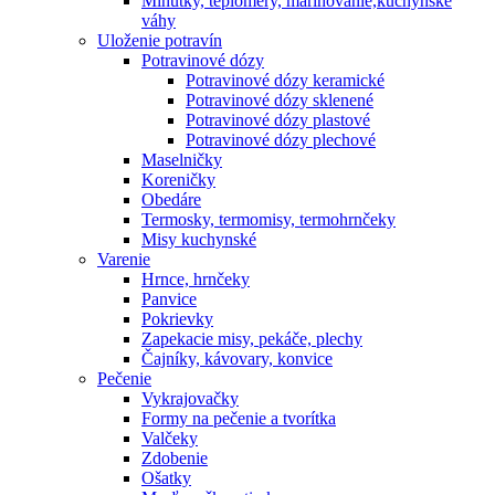
Minútky, teplomery, marinovanie,kuchynské
váhy
Uloženie potravín
Potravinové dózy
Potravinové dózy keramické
Potravinové dózy sklenené
Potravinové dózy plastové
Potravinové dózy plechové
Maselničky
Koreničky
Obedáre
Termosky, termomisy, termohrnčeky
Misy kuchynské
Varenie
Hrnce, hrnčeky
Panvice
Pokrievky
Zapekacie misy, pekáče, plechy
Čajníky, kávovary, konvice
Pečenie
Vykrajovačky
Formy na pečenie a tvorítka
Valčeky
Zdobenie
Ošatky