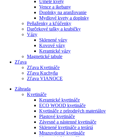
Umelé kvety
Vence a ikebany
Doplnky na aranžovanie
Mydlové kvety a doplnky
Peňaženky a kľúčenky
Darčekové tašky a krabičky
Vázy
Sklenené vázy
Kovové vázy
Keramické vázy
Magnetické tabule
Zľava
Zľava Kvetináče
Zľava Kuchyňa
Zľava VIANOCE
Záhrada
Kvetináče
Keramické kvetináče
ECO WOOD kvetináče
Kvetináče z prírodných materiálov
Plastové kvetináče
Závesné a nástenné kvetináče
Sklenené kvetináče a teráriá
Mrazuvdorné kvetináče