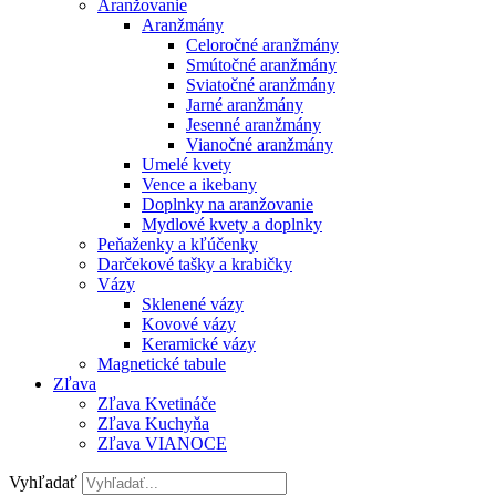
Aranžovanie
Aranžmány
Celoročné aranžmány
Smútočné aranžmány
Sviatočné aranžmány
Jarné aranžmány
Jesenné aranžmány
Vianočné aranžmány
Umelé kvety
Vence a ikebany
Doplnky na aranžovanie
Mydlové kvety a doplnky
Peňaženky a kľúčenky
Darčekové tašky a krabičky
Vázy
Sklenené vázy
Kovové vázy
Keramické vázy
Magnetické tabule
Zľava
Zľava Kvetináče
Zľava Kuchyňa
Zľava VIANOCE
Vyhľadať