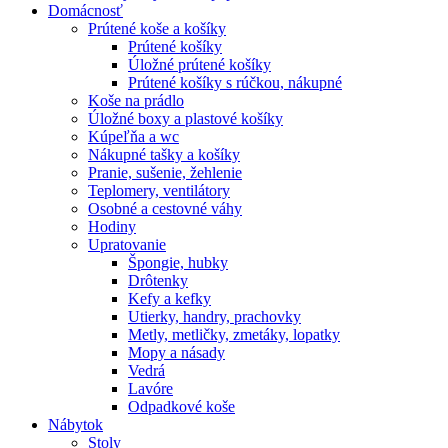
Domácnosť
Prútené koše a košíky
Prútené košíky
Úložné prútené košíky
Prútené košíky s rúčkou, nákupné
Koše na prádlo
Úložné boxy a plastové košíky
Kúpeľňa a wc
Nákupné tašky a košíky
Pranie, sušenie, žehlenie
Teplomery, ventilátory
Osobné a cestovné váhy
Hodiny
Upratovanie
Špongie, hubky
Drôtenky
Kefy a kefky
Utierky, handry, prachovky
Metly, metličky, zmetáky, lopatky
Mopy a násady
Vedrá
Lavóre
Odpadkové koše
Nábytok
Stoly