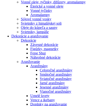
Vonné oleje, tyčinky, difúzery, aromalampy
Éterické a vonné oleje
Vonné tyčinky
Aromalampy
Sójové vonné vosky
Svietniky z himalájskej soli
Oleje do kúpeľa a sauny
Svietniky, lampáše
Dekorácie a aranžovanie
Dekorácie
Závesné dekorácie
Figúrky, magnetky
Feng Shui
Náhrobné dekorácie
Aranžovanie
Aranžmány
Celoročné aranžmány
Smútočné aranžmány
Sviatočné aranžmány
Jarné aranžmány
Jesenné aranžmány
Vianočné aranžmány
Umelé kvety
Vence a ikebany
Doplnky na aranžovanie