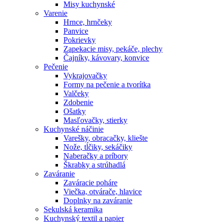
Misy kuchynské
Varenie
Hrnce, hrnčeky
Panvice
Pokrievky
Zapekacie misy, pekáče, plechy
Čajníky, kávovary, konvice
Pečenie
Vykrajovačky
Formy na pečenie a tvorítka
Valčeky
Zdobenie
Ošatky
Masľovačky, stierky
Kuchynské náčinie
Varešky, obracačky, kliešte
Nože, tĺčiky, sekáčiky
Naberačky a príbory
Škrabky a strúhadlá
Zaváranie
Zaváracie poháre
Viečka, otvárače, hlavice
Doplnky na zaváranie
Sekulská keramika
Kuchynský textil a papier