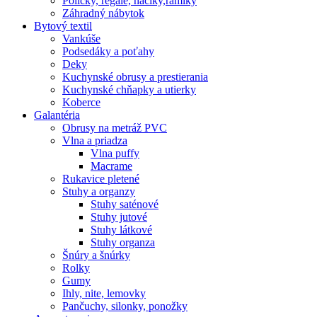
Poličky, regale, haciky,rámiky
Záhradný nábytok
Bytový textil
Vankúše
Podsedáky a poťahy
Deky
Kuchynské obrusy a prestierania
Kuchynské chňapky a utierky
Koberce
Galantéria
Obrusy na metráž PVC
Vlna a priadza
Vlna puffy
Macrame
Rukavice pletené
Stuhy a organzy
Stuhy saténové
Stuhy jutové
Stuhy látkové
Stuhy organza
Šnúry a šnúrky
Rolky
Gumy
Ihly, nite, lemovky
Pančuchy, silonky, ponožky