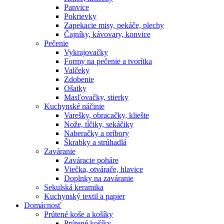
Panvice
Pokrievky
Zapekacie misy, pekáče, plechy
Čajníky, kávovary, konvice
Pečenie
Vykrajovačky
Formy na pečenie a tvorítka
Valčeky
Zdobenie
Ošatky
Masľovačky, stierky
Kuchynské náčinie
Varešky, obracačky, kliešte
Nože, tĺčiky, sekáčiky
Naberačky a príbory
Škrabky a strúhadlá
Zaváranie
Zaváracie poháre
Viečka, otvárače, hlavice
Doplnky na zaváranie
Sekulská keramika
Kuchynský textil a papier
Domácnosť
Prútené koše a košíky
Prútené košíky