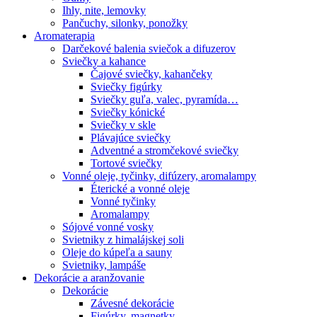
Ihly, nite, lemovky
Pančuchy, silonky, ponožky
Aromaterapia
Darčekové balenia sviečok a difuzerov
Sviečky a kahance
Čajové sviečky, kahančeky
Sviečky figúrky
Sviečky guľa, valec, pyramída…
Sviečky kónické
Sviečky v skle
Plávajúce sviečky
Adventné a stromčekové sviečky
Tortové sviečky
Vonné oleje, tyčinky, difúzery, aromalampy
Éterické a vonné oleje
Vonné tyčinky
Aromalampy
Sójové vonné vosky
Svietniky z himalájskej soli
Oleje do kúpeľa a sauny
Svietniky, lampáše
Dekorácie a aranžovanie
Dekorácie
Závesné dekorácie
Figúrky, magnetky