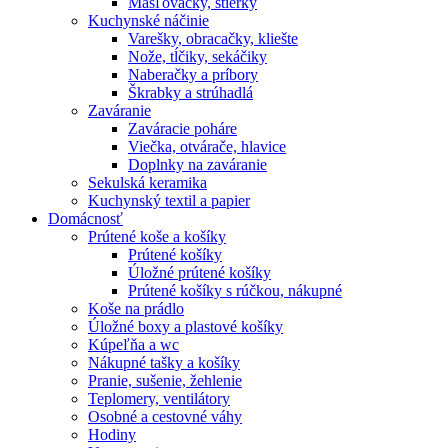
Masľovačky, stierky
Kuchynské náčinie
Varešky, obracačky, kliešte
Nože, tĺčiky, sekáčiky
Naberačky a príbory
Škrabky a strúhadlá
Zaváranie
Zaváracie poháre
Viečka, otvárače, hlavice
Doplnky na zaváranie
Sekulská keramika
Kuchynský textil a papier
Domácnosť
Prútené koše a košíky
Prútené košíky
Úložné prútené košíky
Prútené košíky s rúčkou, nákupné
Koše na prádlo
Úložné boxy a plastové košíky
Kúpeľňa a wc
Nákupné tašky a košíky
Pranie, sušenie, žehlenie
Teplomery, ventilátory
Osobné a cestovné váhy
Hodiny