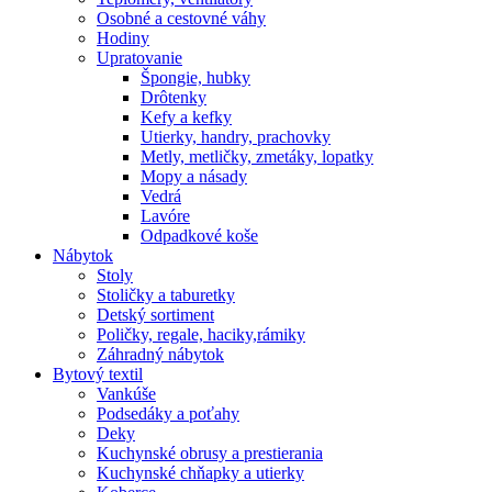
Osobné a cestovné váhy
Hodiny
Upratovanie
Špongie, hubky
Drôtenky
Kefy a kefky
Utierky, handry, prachovky
Metly, metličky, zmetáky, lopatky
Mopy a násady
Vedrá
Lavóre
Odpadkové koše
Nábytok
Stoly
Stoličky a taburetky
Detský sortiment
Poličky, regale, haciky,rámiky
Záhradný nábytok
Bytový textil
Vankúše
Podsedáky a poťahy
Deky
Kuchynské obrusy a prestierania
Kuchynské chňapky a utierky