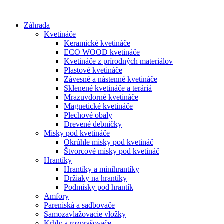
Preskočiť
na
Záhrada
obsah
Kvetináče
Keramické kvetináče
ECO WOOD kvetináče
Kvetináče z prírodných materiálov
Plastové kvetináče
Závesné a nástenné kvetináče
Sklenené kvetináče a teráriá
Mrazuvdorné kvetináče
Magnetické kvetináče
Plechové obaly
Drevené debničky
Misky pod kvetináče
Okrúhle misky pod kvetináč
Štvorcové misky pod kvetináč
Hrantíky
Hrantíky a minihrantíky
Držiaky na hrantíky
Podmisky pod hrantík
Amfory
Pareniská a sadbovače
Samozavlažovacie vložky
Krhly a rozprašovače