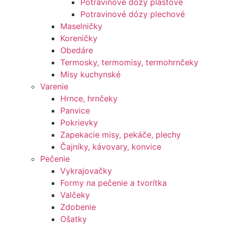
Potravinové dózy plastové
Potravinové dózy plechové
Maselničky
Koreničky
Obedáre
Termosky, termomisy, termohrnčeky
Misy kuchynské
Varenie
Hrnce, hrnčeky
Panvice
Pokrievky
Zapekacie misy, pekáče, plechy
Čajníky, kávovary, konvice
Pečenie
Vykrajovačky
Formy na pečenie a tvorítka
Valčeky
Zdobenie
Ošatky