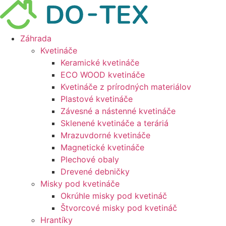
Preskočiť
na
obsah
Záhrada
Kvetináče
Keramické kvetináče
ECO WOOD kvetináče
Kvetináče z prírodných materiálov
Plastové kvetináče
Závesné a nástenné kvetináče
Sklenené kvetináče a teráriá
Mrazuvdorné kvetináče
Magnetické kvetináče
Plechové obaly
Drevené debničky
Misky pod kvetináče
Okrúhle misky pod kvetináč
Štvorcové misky pod kvetináč
Hrantíky