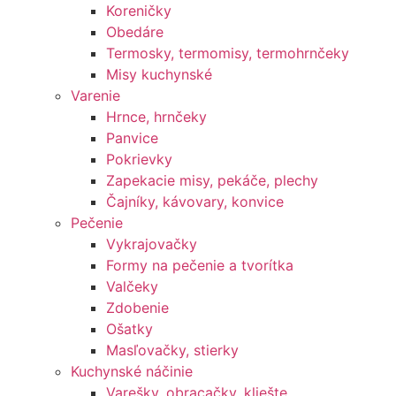
Koreničky
Obedáre
Termosky, termomisy, termohrnčeky
Misy kuchynské
Varenie
Hrnce, hrnčeky
Panvice
Pokrievky
Zapekacie misy, pekáče, plechy
Čajníky, kávovary, konvice
Pečenie
Vykrajovačky
Formy na pečenie a tvorítka
Valčeky
Zdobenie
Ošatky
Masľovačky, stierky
Kuchynské náčinie
Varešky, obracačky, kliešte