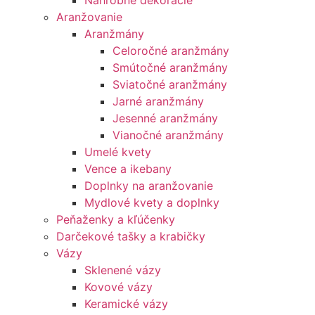
Náhrobné dekorácie
Aranžovanie
Aranžmány
Celoročné aranžmány
Smútočné aranžmány
Sviatočné aranžmány
Jarné aranžmány
Jesenné aranžmány
Vianočné aranžmány
Umelé kvety
Vence a ikebany
Doplnky na aranžovanie
Mydlové kvety a doplnky
Peňaženky a kľúčenky
Darčekové tašky a krabičky
Vázy
Sklenené vázy
Kovové vázy
Keramické vázy