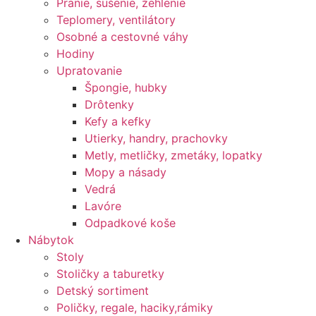
Pranie, sušenie, žehlenie
Teplomery, ventilátory
Osobné a cestovné váhy
Hodiny
Upratovanie
Špongie, hubky
Drôtenky
Kefy a kefky
Utierky, handry, prachovky
Metly, metličky, zmetáky, lopatky
Mopy a násady
Vedrá
Lavóre
Odpadkové koše
Nábytok
Stoly
Stoličky a taburetky
Detský sortiment
Poličky, regale, haciky,rámiky