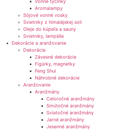
Vonné tyčinky
Aromalampy
Sójové vonné vosky
Svietniky z himalájskej soli
Oleje do kúpeľa a sauny
Svietniky, lampáše
Dekorácie a aranžovanie
Dekorácie
Závesné dekorácie
Figúrky, magnetky
Feng Shui
Náhrobné dekorácie
Aranžovanie
Aranžmány
Celoročné aranžmány
Smútočné aranžmány
Sviatočné aranžmány
Jarné aranžmány
Jesenné aranžmány