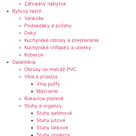
Záhradný nábytok
Bytový textil
Vankúše
Podsedáky a poťahy
Deky
Kuchynské obrusy a prestierania
Kuchynské chňapky a utierky
Koberce
Galantéria
Obrusy na metráž PVC
Vlna a priadza
Vlna puffy
Macrame
Rukavice pletené
Stuhy a organzy
Stuhy saténové
Stuhy jutové
Stuhy látkové
Stuhy organza