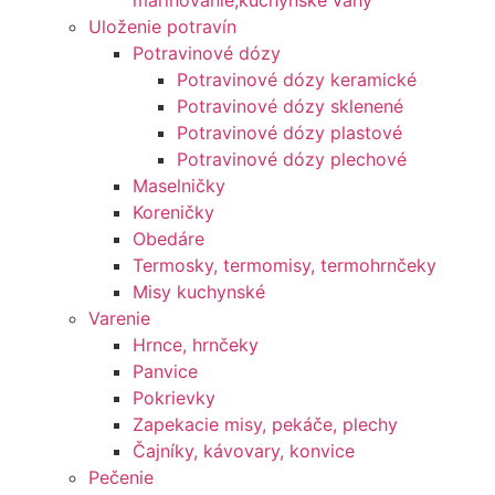
marinovanie,kuchynské váhy
Uloženie potravín
Potravinové dózy
Potravinové dózy keramické
Potravinové dózy sklenené
Potravinové dózy plastové
Potravinové dózy plechové
Maselničky
Koreničky
Obedáre
Termosky, termomisy, termohrnčeky
Misy kuchynské
Varenie
Hrnce, hrnčeky
Panvice
Pokrievky
Zapekacie misy, pekáče, plechy
Čajníky, kávovary, konvice
Pečenie