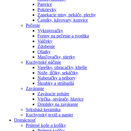
Panvice
Pokrievky
Zapekacie misy, pekáče, plechy
Čajníky, kávovary, konvice
Pečenie
Vykrajovačky
Formy na pečenie a tvorítka
Valčeky
Zdobenie
Ošatky
Masľovačky, stierky
Kuchynské náčinie
Varešky, obracačky, kliešte
Nože, tĺčiky, sekáčiky
Naberačky a príbory
Škrabky a strúhadlá
Zaváranie
Zaváracie poháre
Viečka, otvárače, hlavice
Doplnky na zaváranie
Sekulská keramika
Kuchynský textil a papier
Domácnosť
Prútené koše a košíky
Prútené košíky