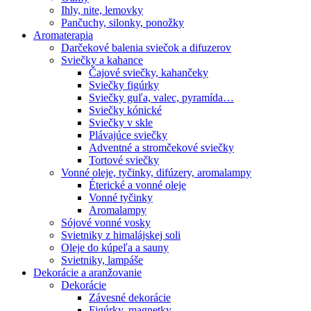
Ihly, nite, lemovky
Pančuchy, silonky, ponožky
Aromaterapia
Darčekové balenia sviečok a difuzerov
Sviečky a kahance
Čajové sviečky, kahančeky
Sviečky figúrky
Sviečky guľa, valec, pyramída…
Sviečky kónické
Sviečky v skle
Plávajúce sviečky
Adventné a stromčekové sviečky
Tortové sviečky
Vonné oleje, tyčinky, difúzery, aromalampy
Éterické a vonné oleje
Vonné tyčinky
Aromalampy
Sójové vonné vosky
Svietniky z himalájskej soli
Oleje do kúpeľa a sauny
Svietniky, lampáše
Dekorácie a aranžovanie
Dekorácie
Závesné dekorácie
Figúrky, magnetky