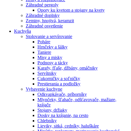
Záhradné pergoly
Opory ku kvetom a stojany na kvety
Záhradné doplnky
Zeminy, hnojivá, keramzit
Záhradné osvetlenie
Kuchyňa
Stolovanie a servírovanie
Poháre
Hrnčeky a šálky
Taniere
Misy a misky
Podnosy a tácky
Karafy, fľaše, džbány, omáčniky
Servítniky
Cukorničky a soľničky
Prestierania a podložky
Vybavenie kuchyne
Odkvapkávače, príborníky
Mlynčeky, šľahače, odšťavovače, mažiare,
krájače
Stojany, držiaky
Dosky na krájanie, na cesto
Chlebníky
Lieviky, sitká, cedníky, haluškáre