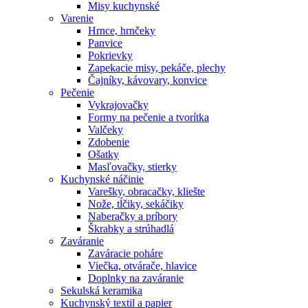
Misy kuchynské
Varenie
Hrnce, hrnčeky
Panvice
Pokrievky
Zapekacie misy, pekáče, plechy
Čajníky, kávovary, konvice
Pečenie
Vykrajovačky
Formy na pečenie a tvorítka
Valčeky
Zdobenie
Ošatky
Masľovačky, stierky
Kuchynské náčinie
Varešky, obracačky, kliešte
Nože, tĺčiky, sekáčiky
Naberačky a príbory
Škrabky a strúhadlá
Zaváranie
Zaváracie poháre
Viečka, otvárače, hlavice
Doplnky na zaváranie
Sekulská keramika
Kuchynský textil a papier