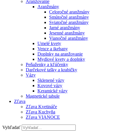
Aranžovanie
Aranžmány
Celoročné aranžmány
Smútočné aranžmány
Sviatočné aranžmány
Jarné aranžmány
Jesenné aranžmány
Vianočné aranžmány
Umelé kvety
Vence a ikebany
Doplnky na aranžovanie
Mydlové kvety a doplnky
Peňaženky a kľúčenky
Darčekové tašky a krabičky
Vázy
Sklenené vázy
Kovové vázy
Keramické vázy
Magnetické tabule
Zľava
Zľava Kvetináče
Zľava Kuchyňa
Zľava VIANOCE
Vyhľadať