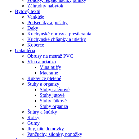
Poličky, regale, haciky,rámiky
Záhradný nábytok
Bytový textil
Vankúše
Podsedáky a poťahy
Deky
Kuchynské obrusy a prestierania
Kuchynské chňapky a utierky
Koberce
Galantéria
Obrusy na metráž PVC
Vlna a priadza
Vlna puffy
Macrame
Rukavice pletené
Stuhy a organzy
Stuhy saténové
Stuhy jutové
Stuhy látkové
Stuhy organza
Šnúry a šnúrky
Rolky
Gumy
Ihly, nite, lemovky
Pančuchy, silonky, ponožky