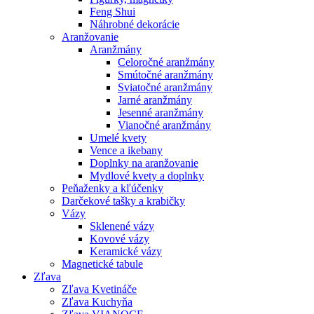
Feng Shui
Náhrobné dekorácie
Aranžovanie
Aranžmány
Celoročné aranžmány
Smútočné aranžmány
Sviatočné aranžmány
Jarné aranžmány
Jesenné aranžmány
Vianočné aranžmány
Umelé kvety
Vence a ikebany
Doplnky na aranžovanie
Mydlové kvety a doplnky
Peňaženky a kľúčenky
Darčekové tašky a krabičky
Vázy
Sklenené vázy
Kovové vázy
Keramické vázy
Magnetické tabule
Zľava
Zľava Kvetináče
Zľava Kuchyňa