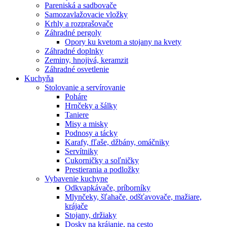
Pareniská a sadbovače
Samozavlažovacie vložky
Krhly a rozprašovače
Záhradné pergoly
Opory ku kvetom a stojany na kvety
Záhradné doplnky
Zeminy, hnojivá, keramzit
Záhradné osvetlenie
Kuchyňa
Stolovanie a servírovanie
Poháre
Hrnčeky a šálky
Taniere
Misy a misky
Podnosy a tácky
Karafy, fľaše, džbány, omáčniky
Servítniky
Cukorničky a soľničky
Prestierania a podložky
Vybavenie kuchyne
Odkvapkávače, príborníky
Mlynčeky, šľahače, odšťavovače, mažiare,
krájače
Stojany, držiaky
Dosky na krájanie, na cesto