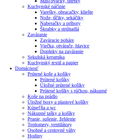
Masľovačky, stierky
Kuchynské náčinie
Varešky, obracačky, kliešte
Nože, tĺčiky, sekáčiky
Naberačky a príbory
Škrabky a strúhadlá
Zaváranie
Zaváracie poháre
Viečka, otvárače, hlavice
Doplnky na zaváranie
Sekulská keramika
Kuchynský textil a papier
Domácnosť
Prútené koše a košíky
Prútené košíky
Úložné prútené košíky
Prútené košíky s rúčkou, nákupné
Koše na prádlo
Úložné boxy a plastové košíky
Kúpeľňa a wc
Nákupné tašky a košíky
Pranie, sušenie, žehlenie
Teplomery, ventilátory
Osobné a cestovné váhy
Hodiny