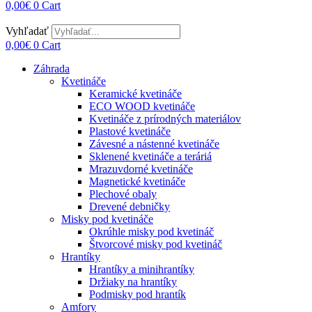
0,00
€
0
Cart
Vyhľadať
0,00
€
0
Cart
Záhrada
Kvetináče
Keramické kvetináče
ECO WOOD kvetináče
Kvetináče z prírodných materiálov
Plastové kvetináče
Závesné a nástenné kvetináče
Sklenené kvetináče a teráriá
Mrazuvdorné kvetináče
Magnetické kvetináče
Plechové obaly
Drevené debničky
Misky pod kvetináče
Okrúhle misky pod kvetináč
Štvorcové misky pod kvetináč
Hrantíky
Hrantíky a minihrantíky
Držiaky na hrantíky
Podmisky pod hrantík
Amfory