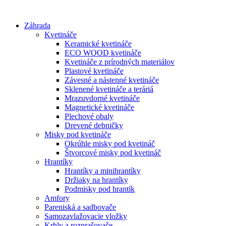
Preskočiť
na
Záhrada
obsah
Kvetináče
Keramické kvetináče
ECO WOOD kvetináče
Kvetináče z prírodných materiálov
Plastové kvetináče
Závesné a nástenné kvetináče
Sklenené kvetináče a teráriá
Mrazuvdorné kvetináče
Magnetické kvetináče
Plechové obaly
Drevené debničky
Misky pod kvetináče
Okrúhle misky pod kvetináč
Štvorcové misky pod kvetináč
Hrantíky
Hrantíky a minihrantíky
Držiaky na hrantíky
Podmisky pod hrantík
Amfory
Pareniská a sadbovače
Samozavlažovacie vložky
Krhly a rozprašovače