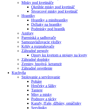
Misky pod kvetináče
Okrúhle misky pod kvetináč
Štvorcové misky pod kvetináč
Hrantíky
Hrantíky a minihrantíky
Držiaky na hrantíky
Podmisky pod hrantík
Amfory
Pareniská a sadbovače
Samozavlažovacie vložky
Krhly a rozprašovače
Záhradné pergoly
Opory ku kvetom a stojany na kvety
Záhradné doplnky
Zeminy, hnojivá, keramzit
Záhradné osvetlenie
Kuchyňa
Stolovanie a servírovanie
Poháre
Hrnčeky a šálky
Taniere
Misy a misky
Podnosy a tácky
Karafy, fľaše, džbány, omáčniky
Servítniky