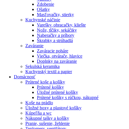
Zdobenie
Ošatky
Masľovačky, stierky
Kuchynské náčinie
Varešky, obracačky, kliešte
Nože, tĺčiky, sekáčiky
Naberačky a príbory
Škrabky a strúhadlá
Zaváranie
Zaváracie poháre
Viečka, otvárače, hlavice
Doplnky na zaváranie
Sekulská keramika
Kuchynský textil a papier
Domácnosť
Prútené koše a košíky
Prútené košíky
Úložné prútené košíky
Prútené košíky s rúčkou, nákupné
Koše na prádlo
Úložné boxy a plastové košíky
Kúpeľňa a wc
Nákupné tašky a košíky
Pranie, sušenie, žehlenie
Teplomery, ventilátory