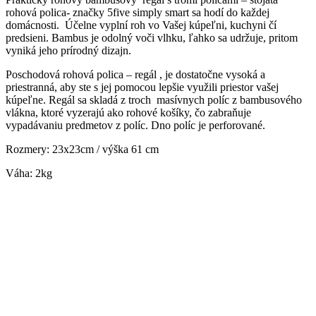
rohová polica- značky 5five simply smart sa hodí do každej
domácnosti. Účelne vyplní roh vo Vašej kúpeľni, kuchyni čí
predsieni. Bambus je odolný voči vlhku, ľahko sa udržuje, pritom
vyniká jeho prírodný dizajn.
Poschodová rohová polica – regál , je dostatočne vysoká a
priestranná, aby ste s jej pomocou lepšie využili priestor vašej
kúpeľne. Regál sa skladá z troch masívnych políc z bambusového
vlákna, ktoré vyzerajú ako rohové košíky, čo zabraňuje
vypadávaniu predmetov z políc. Dno políc je perforované.
Rozmery: 23x23cm / výška 61 cm
Váha: 2kg