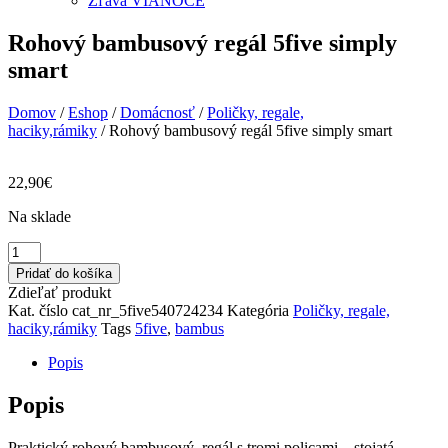
Zľava VIANOCE
Rohový bambusový regál 5five simply
smart
Domov
/
Eshop
/
Domácnosť
/
Poličky, regale,
haciky,rámiky
/ Rohový bambusový regál 5five simply smart
22,90
€
Na sklade
množstvo
Rohový
Pridať do košíka
bambusový
Zdieľať produkt
regál
Kat. číslo
cat_nr_5five540724234
Kategória
Poličky, regale,
5five
haciky,rámiky
Tags
5five
,
bambus
simply
smart
Popis
Popis
Praktický rohový bambusový regál s tromi policami – stojatá