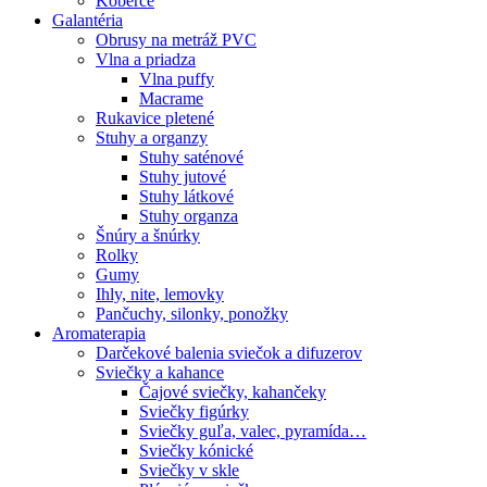
Koberce
Galantéria
Obrusy na metráž PVC
Vlna a priadza
Vlna puffy
Macrame
Rukavice pletené
Stuhy a organzy
Stuhy saténové
Stuhy jutové
Stuhy látkové
Stuhy organza
Šnúry a šnúrky
Rolky
Gumy
Ihly, nite, lemovky
Pančuchy, silonky, ponožky
Aromaterapia
Darčekové balenia sviečok a difuzerov
Sviečky a kahance
Čajové sviečky, kahančeky
Sviečky figúrky
Sviečky guľa, valec, pyramída…
Sviečky kónické
Sviečky v skle