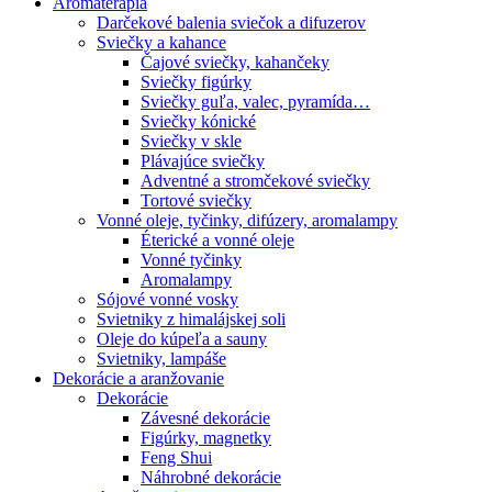
Aromaterapia
Darčekové balenia sviečok a difuzerov
Sviečky a kahance
Čajové sviečky, kahančeky
Sviečky figúrky
Sviečky guľa, valec, pyramída…
Sviečky kónické
Sviečky v skle
Plávajúce sviečky
Adventné a stromčekové sviečky
Tortové sviečky
Vonné oleje, tyčinky, difúzery, aromalampy
Éterické a vonné oleje
Vonné tyčinky
Aromalampy
Sójové vonné vosky
Svietniky z himalájskej soli
Oleje do kúpeľa a sauny
Svietniky, lampáše
Dekorácie a aranžovanie
Dekorácie
Závesné dekorácie
Figúrky, magnetky
Feng Shui
Náhrobné dekorácie