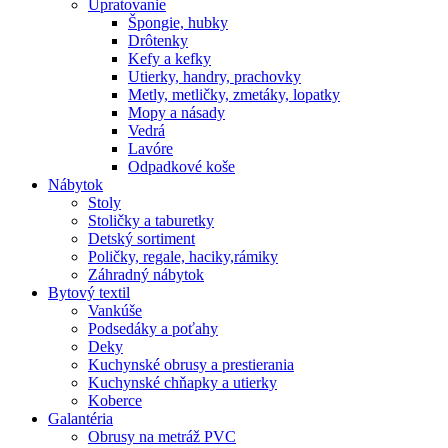
Upratovanie
Špongie, hubky
Drôtenky
Kefy a kefky
Utierky, handry, prachovky
Metly, metličky, zmetáky, lopatky
Mopy a násady
Vedrá
Lavóre
Odpadkové koše
Nábytok
Stoly
Stoličky a taburetky
Detský sortiment
Poličky, regale, haciky,rámiky
Záhradný nábytok
Bytový textil
Vankúše
Podsedáky a poťahy
Deky
Kuchynské obrusy a prestierania
Kuchynské chňapky a utierky
Koberce
Galantéria
Obrusy na metráž PVC