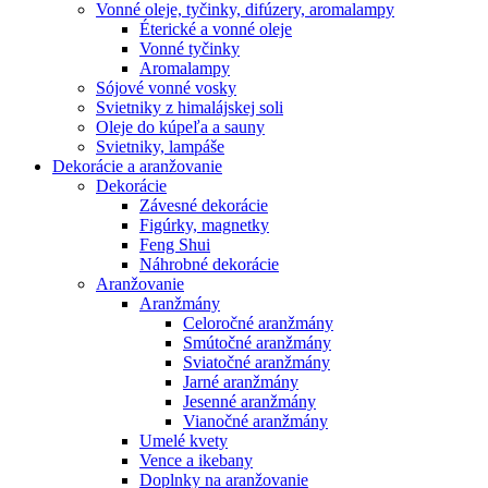
Vonné oleje, tyčinky, difúzery, aromalampy
Éterické a vonné oleje
Vonné tyčinky
Aromalampy
Sójové vonné vosky
Svietniky z himalájskej soli
Oleje do kúpeľa a sauny
Svietniky, lampáše
Dekorácie a aranžovanie
Dekorácie
Závesné dekorácie
Figúrky, magnetky
Feng Shui
Náhrobné dekorácie
Aranžovanie
Aranžmány
Celoročné aranžmány
Smútočné aranžmány
Sviatočné aranžmány
Jarné aranžmány
Jesenné aranžmány
Vianočné aranžmány
Umelé kvety
Vence a ikebany
Doplnky na aranžovanie