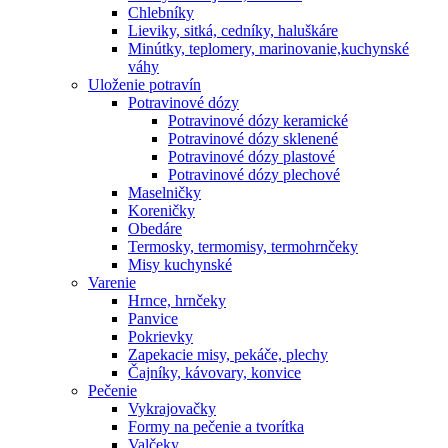
Chlebníky
Lieviky, sitká, cedníky, haluškáre
Minútky, teplomery, marinovanie,kuchynské
váhy
Uloženie potravín
Potravinové dózy
Potravinové dózy keramické
Potravinové dózy sklenené
Potravinové dózy plastové
Potravinové dózy plechové
Maselničky
Koreničky
Obedáre
Termosky, termomisy, termohrnčeky
Misy kuchynské
Varenie
Hrnce, hrnčeky
Panvice
Pokrievky
Zapekacie misy, pekáče, plechy
Čajníky, kávovary, konvice
Pečenie
Vykrajovačky
Formy na pečenie a tvorítka
Valčeky