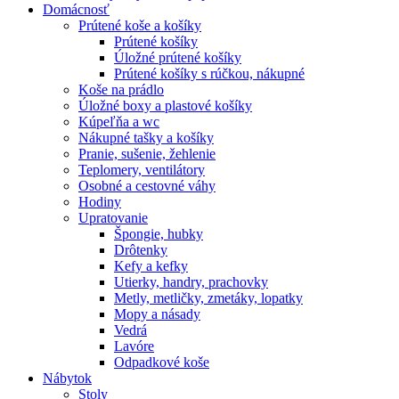
Domácnosť
Prútené koše a košíky
Prútené košíky
Úložné prútené košíky
Prútené košíky s rúčkou, nákupné
Koše na prádlo
Úložné boxy a plastové košíky
Kúpeľňa a wc
Nákupné tašky a košíky
Pranie, sušenie, žehlenie
Teplomery, ventilátory
Osobné a cestovné váhy
Hodiny
Upratovanie
Špongie, hubky
Drôtenky
Kefy a kefky
Utierky, handry, prachovky
Metly, metličky, zmetáky, lopatky
Mopy a násady
Vedrá
Lavóre
Odpadkové koše
Nábytok
Stoly