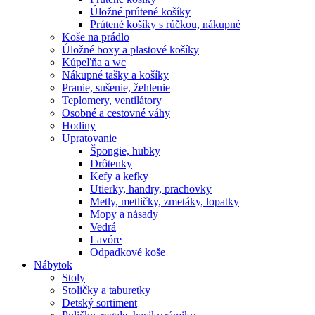
Úložné prútené košíky
Prútené košíky s rúčkou, nákupné
Koše na prádlo
Úložné boxy a plastové košíky
Kúpeľňa a wc
Nákupné tašky a košíky
Pranie, sušenie, žehlenie
Teplomery, ventilátory
Osobné a cestovné váhy
Hodiny
Upratovanie
Špongie, hubky
Drôtenky
Kefy a kefky
Utierky, handry, prachovky
Metly, metličky, zmetáky, lopatky
Mopy a násady
Vedrá
Lavóre
Odpadkové koše
Nábytok
Stoly
Stoličky a taburetky
Detský sortiment