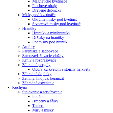
Magnetické kvetináče
Plechové obaly
Drevené debničky
Misky pod kvetináče
Okrúhle misky pod kvetináč
Štvorcové misky pod kvetináč
Hrantíky
Hrantíky a minihrantíky
Držiaky na hrantíky
Podmisky pod hrantík
Amfory
Pareniská a sadbovače
Samozavlažovacie vložky
Krhly a rozprašovače
Záhradné pergoly
Opory ku kvetom a stojany na kvety
Záhradné doplnky
Zeminy, hnojivá, keramzit
Záhradné osvetlenie
Kuchyňa
Stolovanie a servírovanie
Poháre
Hrnčeky a šálky
Taniere
Misy a misky