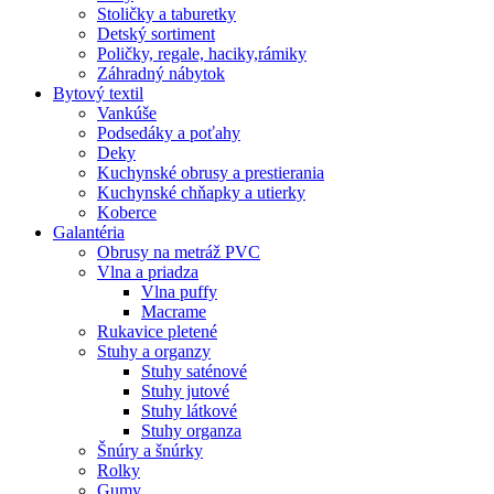
Stoličky a taburetky
Detský sortiment
Poličky, regale, haciky,rámiky
Záhradný nábytok
Bytový textil
Vankúše
Podsedáky a poťahy
Deky
Kuchynské obrusy a prestierania
Kuchynské chňapky a utierky
Koberce
Galantéria
Obrusy na metráž PVC
Vlna a priadza
Vlna puffy
Macrame
Rukavice pletené
Stuhy a organzy
Stuhy saténové
Stuhy jutové
Stuhy látkové
Stuhy organza
Šnúry a šnúrky
Rolky
Gumy