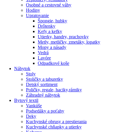
Osobné a cestovné váhy
Hodiny
Upratovanie
Špongie, hubky
Drôtenky
Kefy a kefky
Utierky, handry, prachovky
Metly, metličky, zmetáky, lopatky
Mopy a násady
Vedrá
Lavóre
Odpadkové koše
Nábytok
Stoly
Stoličky a taburetky
Detský sortiment
Poličky, regale, haciky,rámiky
Záhradný nábytok
Bytový textil
Vankúše
Podsedáky a poťahy
Deky
Kuchynské obrusy a prestierania
Kuchynské chňapky a utierky