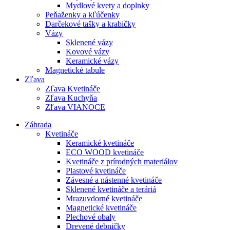
Mydlové kvety a doplnky
Peňaženky a kľúčenky
Darčekové tašky a krabičky
Vázy
Sklenené vázy
Kovové vázy
Keramické vázy
Magnetické tabule
Zľava
Zľava Kvetináče
Zľava Kuchyňa
Zľava VIANOCE
Záhrada
Kvetináče
Keramické kvetináče
ECO WOOD kvetináče
Kvetináče z prírodných materiálov
Plastové kvetináče
Závesné a nástenné kvetináče
Sklenené kvetináče a teráriá
Mrazuvdorné kvetináče
Magnetické kvetináče
Plechové obaly
Drevené debničky