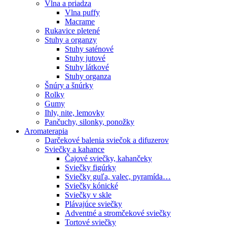
Vlna a priadza
Vlna puffy
Macrame
Rukavice pletené
Stuhy a organzy
Stuhy saténové
Stuhy jutové
Stuhy látkové
Stuhy organza
Šnúry a šnúrky
Rolky
Gumy
Ihly, nite, lemovky
Pančuchy, silonky, ponožky
Aromaterapia
Darčekové balenia sviečok a difuzerov
Sviečky a kahance
Čajové sviečky, kahančeky
Sviečky figúrky
Sviečky guľa, valec, pyramída…
Sviečky kónické
Sviečky v skle
Plávajúce sviečky
Adventné a stromčekové sviečky
Tortové sviečky