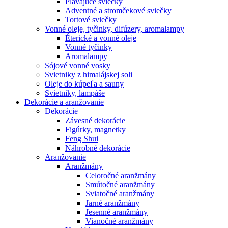
Plávajúce sviečky
Adventné a stromčekové sviečky
Tortové sviečky
Vonné oleje, tyčinky, difúzery, aromalampy
Éterické a vonné oleje
Vonné tyčinky
Aromalampy
Sójové vonné vosky
Svietniky z himalájskej soli
Oleje do kúpeľa a sauny
Svietniky, lampáše
Dekorácie a aranžovanie
Dekorácie
Závesné dekorácie
Figúrky, magnetky
Feng Shui
Náhrobné dekorácie
Aranžovanie
Aranžmány
Celoročné aranžmány
Smútočné aranžmány
Sviatočné aranžmány
Jarné aranžmány
Jesenné aranžmány
Vianočné aranžmány