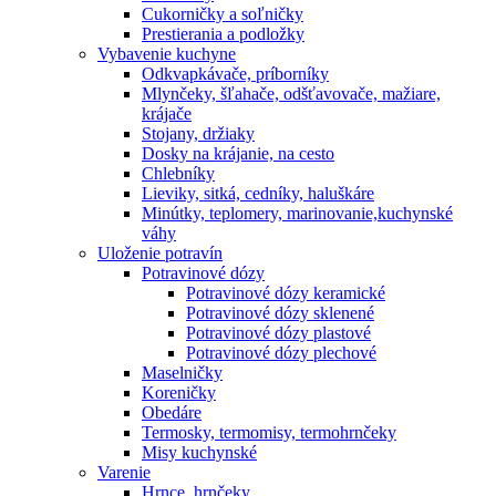
Cukorničky a soľničky
Prestierania a podložky
Vybavenie kuchyne
Odkvapkávače, príborníky
Mlynčeky, šľahače, odšťavovače, mažiare,
krájače
Stojany, držiaky
Dosky na krájanie, na cesto
Chlebníky
Lieviky, sitká, cedníky, haluškáre
Minútky, teplomery, marinovanie,kuchynské
váhy
Uloženie potravín
Potravinové dózy
Potravinové dózy keramické
Potravinové dózy sklenené
Potravinové dózy plastové
Potravinové dózy plechové
Maselničky
Koreničky
Obedáre
Termosky, termomisy, termohrnčeky
Misy kuchynské
Varenie
Hrnce, hrnčeky