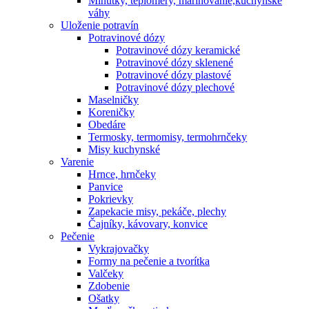
Minútky, teplomery, marinovanie,kuchynské
váhy
Uloženie potravín
Potravinové dózy
Potravinové dózy keramické
Potravinové dózy sklenené
Potravinové dózy plastové
Potravinové dózy plechové
Maselničky
Koreničky
Obedáre
Termosky, termomisy, termohrnčeky
Misy kuchynské
Varenie
Hrnce, hrnčeky
Panvice
Pokrievky
Zapekacie misy, pekáče, plechy
Čajníky, kávovary, konvice
Pečenie
Vykrajovačky
Formy na pečenie a tvorítka
Valčeky
Zdobenie
Ošatky