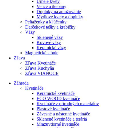
Umelé kvety
Vence a ikebany
Doplnky na aranžovanie
Mydlové kvety a doplnky
Peňaženky a kľúčenky
Darčekové tašky a krabičky
Vázy
Sklenené vázy
Kovové vázy
Keramické vázy
Magnetické tabule
Zľava
Zľava Kvetináče
Zľava Kuchyňa
Zľava VIANOCE
Záhrada
Kvetináče
Keramické kvetináče
ECO WOOD kvetináče
Kvetináče z prírodných materiálov
Plastové kvetináče
Závesné a nástenné kvetináče
Sklenené kvetináče a teráriá
Mrazuvdorné kvetináče