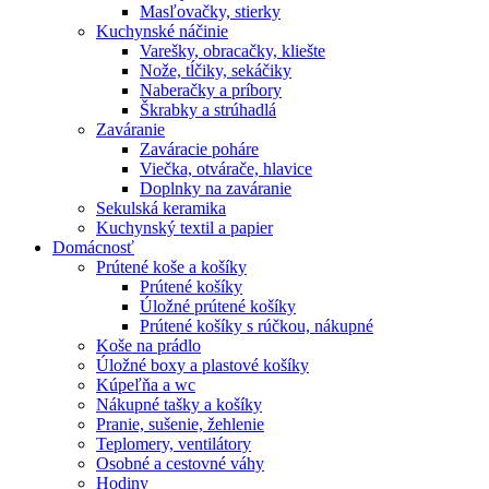
Masľovačky, stierky
Kuchynské náčinie
Varešky, obracačky, kliešte
Nože, tĺčiky, sekáčiky
Naberačky a príbory
Škrabky a strúhadlá
Zaváranie
Zaváracie poháre
Viečka, otvárače, hlavice
Doplnky na zaváranie
Sekulská keramika
Kuchynský textil a papier
Domácnosť
Prútené koše a košíky
Prútené košíky
Úložné prútené košíky
Prútené košíky s rúčkou, nákupné
Koše na prádlo
Úložné boxy a plastové košíky
Kúpeľňa a wc
Nákupné tašky a košíky
Pranie, sušenie, žehlenie
Teplomery, ventilátory
Osobné a cestovné váhy
Hodiny