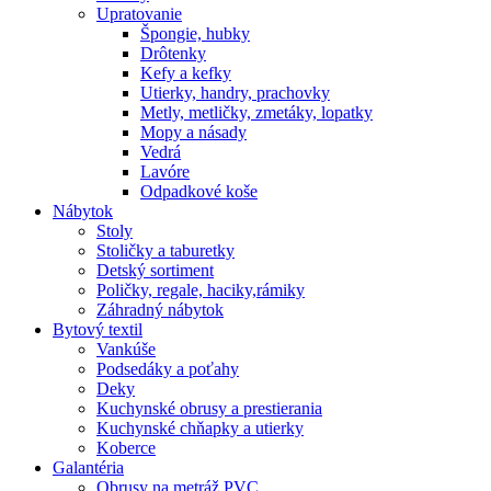
Upratovanie
Špongie, hubky
Drôtenky
Kefy a kefky
Utierky, handry, prachovky
Metly, metličky, zmetáky, lopatky
Mopy a násady
Vedrá
Lavóre
Odpadkové koše
Nábytok
Stoly
Stoličky a taburetky
Detský sortiment
Poličky, regale, haciky,rámiky
Záhradný nábytok
Bytový textil
Vankúše
Podsedáky a poťahy
Deky
Kuchynské obrusy a prestierania
Kuchynské chňapky a utierky
Koberce
Galantéria
Obrusy na metráž PVC