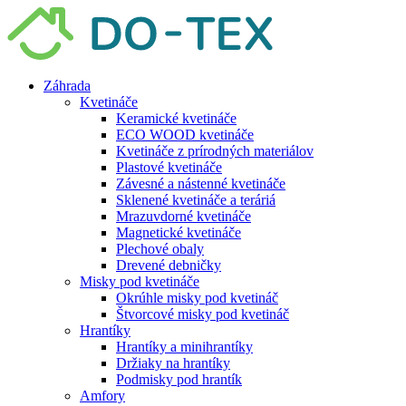
Preskočiť
na
obsah
Záhrada
Kvetináče
Keramické kvetináče
ECO WOOD kvetináče
Kvetináče z prírodných materiálov
Plastové kvetináče
Závesné a nástenné kvetináče
Sklenené kvetináče a teráriá
Mrazuvdorné kvetináče
Magnetické kvetináče
Plechové obaly
Drevené debničky
Misky pod kvetináče
Okrúhle misky pod kvetináč
Štvorcové misky pod kvetináč
Hrantíky
Hrantíky a minihrantíky
Držiaky na hrantíky
Podmisky pod hrantík
Amfory