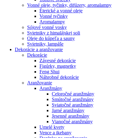
Vonné oleje, tyčinky, difúzery, aromalampy
Éterické a vonné oleje
Vonné tyčinky
Aromalampy
Sójové vonné vosky
Svietniky z himalájskej soli
Oleje do kúpeľa a sauny
Svietniky, lampáše
Dekorácie a aranžovanie
Dekorácie
Závesné dekorácie
Figúrky, magnetky
Feng Shui
Náhrobné dekorácie
Aranžovanie
Aranžmány
Celoročné aranžmány
Smútočné aranžmány
Sviatočné aranžmány
Jarné aranžmány
Jesenné aranžmány
Vianočné aranžmány
Umelé kvety
Vence a ikebany