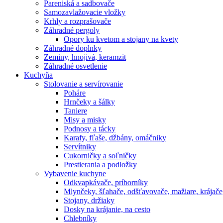
Pareniská a sadbovače
Samozavlažovacie vložky
Krhly a rozprašovače
Záhradné pergoly
Opory ku kvetom a stojany na kvety
Záhradné doplnky
Zeminy, hnojivá, keramzit
Záhradné osvetlenie
Kuchyňa
Stolovanie a servírovanie
Poháre
Hrnčeky a šálky
Taniere
Misy a misky
Podnosy a tácky
Karafy, fľaše, džbány, omáčniky
Servítniky
Cukorničky a soľničky
Prestierania a podložky
Vybavenie kuchyne
Odkvapkávače, príborníky
Mlynčeky, šľahače, odšťavovače, mažiare, krájače
Stojany, držiaky
Dosky na krájanie, na cesto
Chlebníky