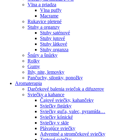
Vlna a priadza
Vlna puffy
Macrame
Rukavice pletené
Stuhy a organzy
Stuhy saténové
Stuhy jutové
Stuhy látkové
Stuhy organza
Šnúry a šnúrky
Rolky
Gumy
Ihly, nite, lemovky
Pančuchy, silonky, ponožky
Aromaterapia
Darčekové balenia sviečok a difuzerov
Sviečky a kahance
Čajové sviečky, kahančeky
Sviečky figúrky
Sviečky guľa, valec, pyramída…
Sviečky kónické
Sviečky v skle
Plávajúce sviečky
Adventné a stromčekové sviečky
Tortové sviečky