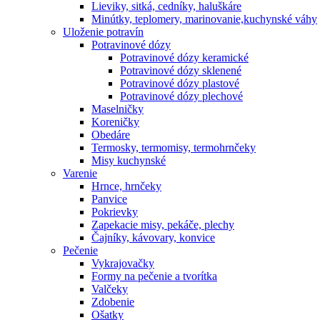
Lieviky, sitká, cedníky, haluškáre
Minútky, teplomery, marinovanie,kuchynské váhy
Uloženie potravín
Potravinové dózy
Potravinové dózy keramické
Potravinové dózy sklenené
Potravinové dózy plastové
Potravinové dózy plechové
Maselničky
Koreničky
Obedáre
Termosky, termomisy, termohrnčeky
Misy kuchynské
Varenie
Hrnce, hrnčeky
Panvice
Pokrievky
Zapekacie misy, pekáče, plechy
Čajníky, kávovary, konvice
Pečenie
Vykrajovačky
Formy na pečenie a tvorítka
Valčeky
Zdobenie
Ošatky