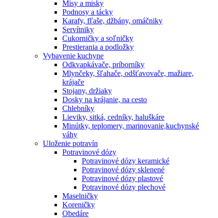
Misy a misky
Podnosy a tácky
Karafy, fľaše, džbány, omáčniky
Servítniky
Cukorničky a soľničky
Prestierania a podložky
Vybavenie kuchyne
Odkvapkávače, príborníky
Mlynčeky, šľahače, odšťavovače, mažiare,
krájače
Stojany, držiaky
Dosky na krájanie, na cesto
Chlebníky
Lieviky, sitká, cedníky, haluškáre
Minútky, teplomery, marinovanie,kuchynské
váhy
Uloženie potravín
Potravinové dózy
Potravinové dózy keramické
Potravinové dózy sklenené
Potravinové dózy plastové
Potravinové dózy plechové
Maselničky
Koreničky
Obedáre