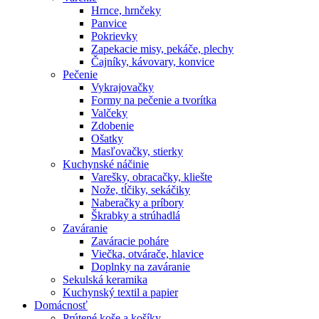
Hrnce, hrnčeky
Panvice
Pokrievky
Zapekacie misy, pekáče, plechy
Čajníky, kávovary, konvice
Pečenie
Vykrajovačky
Formy na pečenie a tvorítka
Valčeky
Zdobenie
Ošatky
Masľovačky, stierky
Kuchynské náčinie
Varešky, obracačky, kliešte
Nože, tĺčiky, sekáčiky
Naberačky a príbory
Škrabky a strúhadlá
Zaváranie
Zaváracie poháre
Viečka, otvárače, hlavice
Doplnky na zaváranie
Sekulská keramika
Kuchynský textil a papier
Domácnosť
Prútené koše a košíky