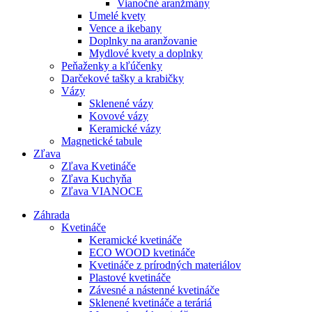
Vianočné aranžmány
Umelé kvety
Vence a ikebany
Doplnky na aranžovanie
Mydlové kvety a doplnky
Peňaženky a kľúčenky
Darčekové tašky a krabičky
Vázy
Sklenené vázy
Kovové vázy
Keramické vázy
Magnetické tabule
Zľava
Zľava Kvetináče
Zľava Kuchyňa
Zľava VIANOCE
Záhrada
Kvetináče
Keramické kvetináče
ECO WOOD kvetináče
Kvetináče z prírodných materiálov
Plastové kvetináče
Závesné a nástenné kvetináče
Sklenené kvetináče a teráriá