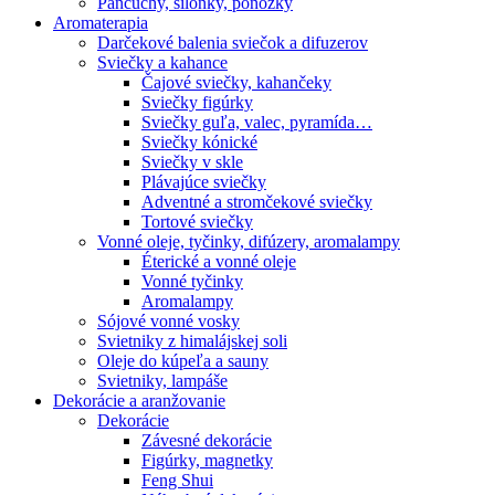
Pančuchy, silonky, ponožky
Aromaterapia
Darčekové balenia sviečok a difuzerov
Sviečky a kahance
Čajové sviečky, kahančeky
Sviečky figúrky
Sviečky guľa, valec, pyramída…
Sviečky kónické
Sviečky v skle
Plávajúce sviečky
Adventné a stromčekové sviečky
Tortové sviečky
Vonné oleje, tyčinky, difúzery, aromalampy
Éterické a vonné oleje
Vonné tyčinky
Aromalampy
Sójové vonné vosky
Svietniky z himalájskej soli
Oleje do kúpeľa a sauny
Svietniky, lampáše
Dekorácie a aranžovanie
Dekorácie
Závesné dekorácie
Figúrky, magnetky
Feng Shui