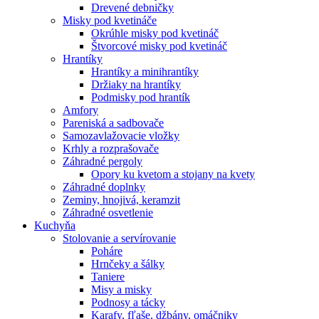
Drevené debničky
Misky pod kvetináče
Okrúhle misky pod kvetináč
Štvorcové misky pod kvetináč
Hrantíky
Hrantíky a minihrantíky
Držiaky na hrantíky
Podmisky pod hrantík
Amfory
Pareniská a sadbovače
Samozavlažovacie vložky
Krhly a rozprašovače
Záhradné pergoly
Opory ku kvetom a stojany na kvety
Záhradné doplnky
Zeminy, hnojivá, keramzit
Záhradné osvetlenie
Kuchyňa
Stolovanie a servírovanie
Poháre
Hrnčeky a šálky
Taniere
Misy a misky
Podnosy a tácky
Karafy, fľaše, džbány, omáčniky