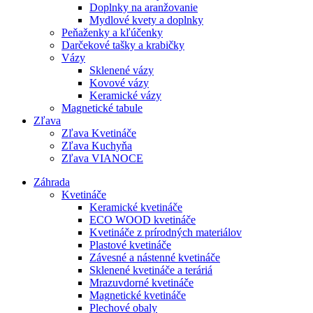
Doplnky na aranžovanie
Mydlové kvety a doplnky
Peňaženky a kľúčenky
Darčekové tašky a krabičky
Vázy
Sklenené vázy
Kovové vázy
Keramické vázy
Magnetické tabule
Zľava
Zľava Kvetináče
Zľava Kuchyňa
Zľava VIANOCE
Záhrada
Kvetináče
Keramické kvetináče
ECO WOOD kvetináče
Kvetináče z prírodných materiálov
Plastové kvetináče
Závesné a nástenné kvetináče
Sklenené kvetináče a teráriá
Mrazuvdorné kvetináče
Magnetické kvetináče
Plechové obaly