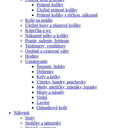
Prútené košíky
Úložné prútené košíky
Prútené košíky s rúčkou, nákupné
Koše na prádlo
Úložné boxy a plastové košíky
Kúpeľňa a wc
Nákupné tašky a košíky
Pranie, sušenie, žehlenie
Teplomery, ventilátory
Osobné a cestovné váhy
Hodiny
Upratovanie
Špongie, hubky
Drôtenky
Kefy a kefky
Utierky, handry, prachovky
Metly, metličky, zmetáky, lopatky
Mopy a násady
Vedrá
Lavóre
Odpadkové koše
Nábytok
Stoly
Stoličky a taburetky