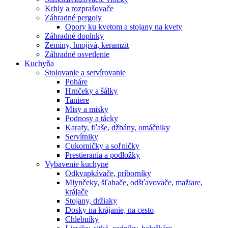
Krhly a rozprašovače
Záhradné pergoly
Opory ku kvetom a stojany na kvety
Záhradné doplnky
Zeminy, hnojivá, keramzit
Záhradné osvetlenie
Kuchyňa
Stolovanie a servírovanie
Poháre
Hrnčeky a šálky
Taniere
Misy a misky
Podnosy a tácky
Karafy, fľaše, džbány, omáčniky
Servítniky
Cukorničky a soľničky
Prestierania a podložky
Vybavenie kuchyne
Odkvapkávače, príborníky
Mlynčeky, šľahače, odšťavovače, mažiare,
krájače
Stojany, držiaky
Dosky na krájanie, na cesto
Chlebníky