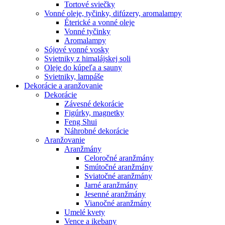
Tortové sviečky
Vonné oleje, tyčinky, difúzery, aromalampy
Éterické a vonné oleje
Vonné tyčinky
Aromalampy
Sójové vonné vosky
Svietniky z himalájskej soli
Oleje do kúpeľa a sauny
Svietniky, lampáše
Dekorácie a aranžovanie
Dekorácie
Závesné dekorácie
Figúrky, magnetky
Feng Shui
Náhrobné dekorácie
Aranžovanie
Aranžmány
Celoročné aranžmány
Smútočné aranžmány
Sviatočné aranžmány
Jarné aranžmány
Jesenné aranžmány
Vianočné aranžmány
Umelé kvety
Vence a ikebany