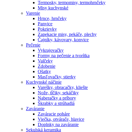
Termosky, termomisy, termohrnčeky
Misy kuchynské
Varenie
Hrnce, hrnčeky
Panvice
Pokrievky
Zapekacie misy, pekáče, plechy
Čajníky, kávovary, konvice
Pečenie
Vykrajovačky
Formy na pečenie a tvorítka
Valčeky
Zdobenie
Ošatky
Masľovačky, stierky
Kuchynské náčinie
Varešky, obracačky, kliešte
Nože, tĺčiky, sekáčiky
Naberačky a príbory
Škrabky a strúhadlá
Zaváranie
Zaváracie poháre
Viečka, otvárače, hlavice
Doplnky na zaváranie
Sekulská keramika