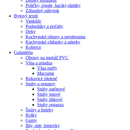
Detský sortiment
Poličky, regale, haciky,rámiky
Záhradný nábytok
Bytový textil
Vankúše
Podsedáky a poťahy
Deky
Kuchynské obrusy a prestierania
Kuchynské chňapky a utierky
Koberce
Galantéria
Obrusy na metráž PVC
Vlna a priadza
Vlna puffy
Macrame
Rukavice pletené
Stuhy a organzy
Stuhy saténové
Stuhy jutové
Stuhy látkové
Stuhy organza
Šnúry a šnúrky
Rolky
Gumy
Ihly, nite, lemovky