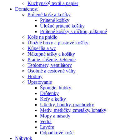
Kuchynský textil a papier
Domácnosť
Prútené koše a košíky
Prútené košíky
Úložné prútené košíky
Prútené košíky s rúčkou, nákupné
Koše na prádlo
Úložné boxy a plastové košíky
Kúpeľňa a wc
Nákupné tašky a košíky
Pranie, sušenie, žehlenie
Teplomery, ventilátory
Osobné a cestovné váhy
Hodiny
Upratovanie
Špongie, hubky
Drôtenky
Kefy a kefky
Utierky, handry, prachovky
Metly, metličky, zmetáky, lopatky
Mopy a násady
Vedrá
Lavóre
Odpadkové koše
Nábytok