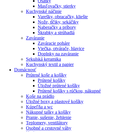
Ošatky
Masľovačky, stierky
Kuchynské náčinie
Varešky, obracačky, kliešte
Nože, tĺčiky, sekáčiky
Naberačky a príbory
Škrabky a strúhadlá
Zaváranie
Zaváracie poháre
Viečka, otvárače, hlavice
Doplnky na zaváranie
Sekulská keramika
Kuchynský textil a papier
Domácnosť
Prútené koše a košíky
Prútené košíky
Úložné prútené košíky
Prútené košíky s rúčkou, nákupné
Koše na prádlo
Úložné boxy a plastové košíky
Kúpeľňa a wc
Nákupné tašky a košíky
Pranie, sušenie, žehlenie
Teplomery, ventilátory
Osobné a cestovné váhy