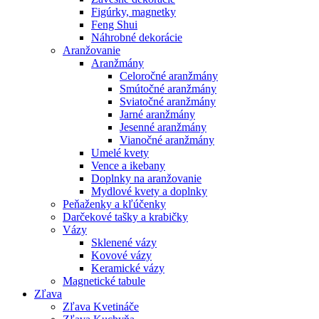
Figúrky, magnetky
Feng Shui
Náhrobné dekorácie
Aranžovanie
Aranžmány
Celoročné aranžmány
Smútočné aranžmány
Sviatočné aranžmány
Jarné aranžmány
Jesenné aranžmány
Vianočné aranžmány
Umelé kvety
Vence a ikebany
Doplnky na aranžovanie
Mydlové kvety a doplnky
Peňaženky a kľúčenky
Darčekové tašky a krabičky
Vázy
Sklenené vázy
Kovové vázy
Keramické vázy
Magnetické tabule
Zľava
Zľava Kvetináče