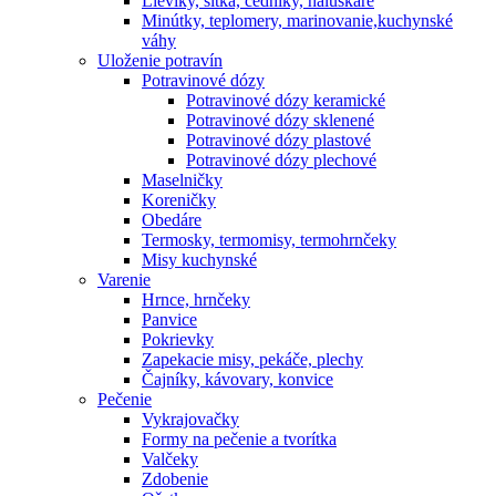
Lieviky, sitká, cedníky, haluškáre
Minútky, teplomery, marinovanie,kuchynské
váhy
Uloženie potravín
Potravinové dózy
Potravinové dózy keramické
Potravinové dózy sklenené
Potravinové dózy plastové
Potravinové dózy plechové
Maselničky
Koreničky
Obedáre
Termosky, termomisy, termohrnčeky
Misy kuchynské
Varenie
Hrnce, hrnčeky
Panvice
Pokrievky
Zapekacie misy, pekáče, plechy
Čajníky, kávovary, konvice
Pečenie
Vykrajovačky
Formy na pečenie a tvorítka
Valčeky
Zdobenie