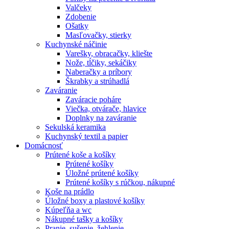
Valčeky
Zdobenie
Ošatky
Masľovačky, stierky
Kuchynské náčinie
Varešky, obracačky, kliešte
Nože, tĺčiky, sekáčiky
Naberačky a príbory
Škrabky a strúhadlá
Zaváranie
Zaváracie poháre
Viečka, otvárače, hlavice
Doplnky na zaváranie
Sekulská keramika
Kuchynský textil a papier
Domácnosť
Prútené koše a košíky
Prútené košíky
Úložné prútené košíky
Prútené košíky s rúčkou, nákupné
Koše na prádlo
Úložné boxy a plastové košíky
Kúpeľňa a wc
Nákupné tašky a košíky
Pranie, sušenie, žehlenie