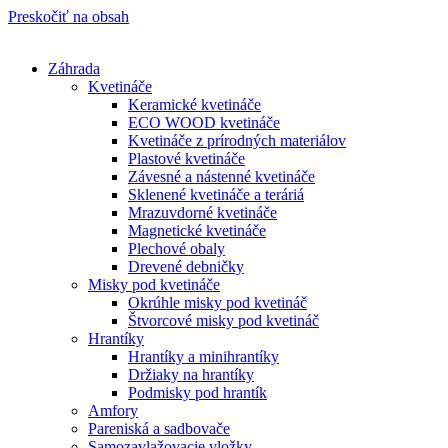
Preskočiť na obsah
Záhrada
Kvetináče
Keramické kvetináče
ECO WOOD kvetináče
Kvetináče z prírodných materiálov
Plastové kvetináče
Závesné a nástenné kvetináče
Sklenené kvetináče a teráriá
Mrazuvdorné kvetináče
Magnetické kvetináče
Plechové obaly
Drevené debničky
Misky pod kvetináče
Okrúhle misky pod kvetináč
Štvorcové misky pod kvetináč
Hrantíky
Hrantíky a minihrantíky
Držiaky na hrantíky
Podmisky pod hrantík
Amfory
Pareniská a sadbovače
Samozavlažovacie vložky