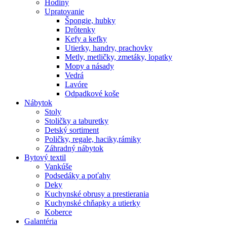
Hodiny
Upratovanie
Špongie, hubky
Drôtenky
Kefy a kefky
Utierky, handry, prachovky
Metly, metličky, zmetáky, lopatky
Mopy a násady
Vedrá
Lavóre
Odpadkové koše
Nábytok
Stoly
Stoličky a taburetky
Detský sortiment
Poličky, regale, haciky,rámiky
Záhradný nábytok
Bytový textil
Vankúše
Podsedáky a poťahy
Deky
Kuchynské obrusy a prestierania
Kuchynské chňapky a utierky
Koberce
Galantéria