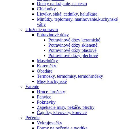
Dosky na krájanie, na cesto
Chlebníky
Lieviky, sitká, cedníky, haluškáre
Minútky, teplomery, marinovanie,kuchynské
váhy
Uloženie potravín
Potravinové dózy
Potravinové dózy keramické
Potravinové dózy sklenené
Potravinové dózy plastové
Potravinové dózy plechové
Maselničky
Koreničky
Obedáre
Termosky, termomisy, termohrnčeky
Misy kuchynské
Varenie
Hrnce, hrnčeky
Panvice
Pokrievky
Zapekacie misy, pekáče, plechy
Čajníky, kávovary, konvice
Pečenie
Vykrajovačky
Formy na pečenie a tvorítka