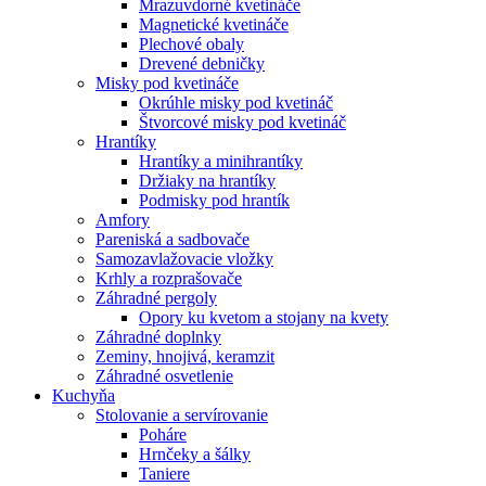
Mrazuvdorné kvetináče
Magnetické kvetináče
Plechové obaly
Drevené debničky
Misky pod kvetináče
Okrúhle misky pod kvetináč
Štvorcové misky pod kvetináč
Hrantíky
Hrantíky a minihrantíky
Držiaky na hrantíky
Podmisky pod hrantík
Amfory
Pareniská a sadbovače
Samozavlažovacie vložky
Krhly a rozprašovače
Záhradné pergoly
Opory ku kvetom a stojany na kvety
Záhradné doplnky
Zeminy, hnojivá, keramzit
Záhradné osvetlenie
Kuchyňa
Stolovanie a servírovanie
Poháre
Hrnčeky a šálky
Taniere