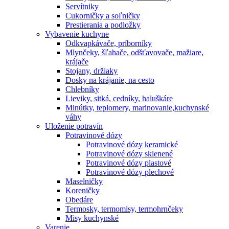
Servítniky
Cukorničky a soľničky
Prestierania a podložky
Vybavenie kuchyne
Odkvapkávače, príborníky
Mlynčeky, šľahače, odšťavovače, mažiare,
krájače
Stojany, držiaky
Dosky na krájanie, na cesto
Chlebníky
Lieviky, sitká, cedníky, haluškáre
Minútky, teplomery, marinovanie,kuchynské
váhy
Uloženie potravín
Potravinové dózy
Potravinové dózy keramické
Potravinové dózy sklenené
Potravinové dózy plastové
Potravinové dózy plechové
Maselničky
Koreničky
Obedáre
Termosky, termomisy, termohrnčeky
Misy kuchynské
Varenie