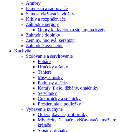
Amfory
Pareniská a sadbovače
Samozavlažovacie vložky
Krhly a rozprašovače
Záhradné pergoly
Opory ku kvetom a stojany na kvety
Záhradné doplnky
Zeminy, hnojivá, keramzit
Záhradné osvetlenie
Kuchyňa
Stolovanie a servírovanie
Poháre
Hrnčeky a šálky
Taniere
Misy a misky
Podnosy a tácky
Karafy, fľaše, džbány, omáčniky
Servítniky
Cukorničky a soľničky
Prestierania a podložky
Vybavenie kuchyne
Odkvapkávače, príborníky
Mlynčeky, šľahače, odšťavovače, mažiare,
krájače
Stojany, držiaky