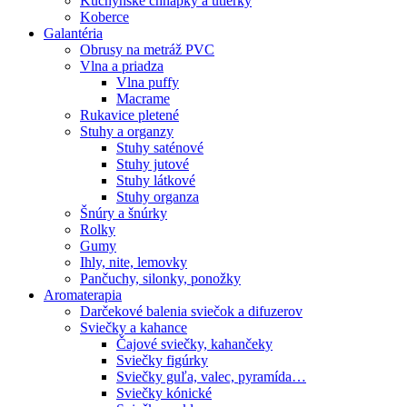
Kuchynské chňapky a utierky
Koberce
Galantéria
Obrusy na metráž PVC
Vlna a priadza
Vlna puffy
Macrame
Rukavice pletené
Stuhy a organzy
Stuhy saténové
Stuhy jutové
Stuhy látkové
Stuhy organza
Šnúry a šnúrky
Rolky
Gumy
Ihly, nite, lemovky
Pančuchy, silonky, ponožky
Aromaterapia
Darčekové balenia sviečok a difuzerov
Sviečky a kahance
Čajové sviečky, kahančeky
Sviečky figúrky
Sviečky guľa, valec, pyramída…
Sviečky kónické