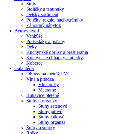
Stoly
Stoličky a taburetky
Detský sortiment
Poličky, regale, haciky,rámiky
Záhradný nábytok
Bytový textil
Vankúše
Podsedáky a poťahy
Deky
Kuchynské obrusy a prestierania
Kuchynské chňapky a utierky
Koberce
Galantéria
Obrusy na metráž PVC
Vlna a priadza
Vlna puffy
Macrame
Rukavice pletené
Stuhy a organzy
Stuhy saténové
Stuhy jutové
Stuhy látkové
Stuhy organza
Šnúry a šnúrky
Rolky