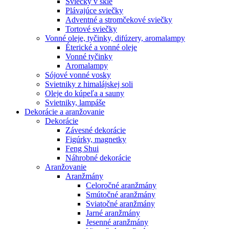
Sviečky v skle
Plávajúce sviečky
Adventné a stromčekové sviečky
Tortové sviečky
Vonné oleje, tyčinky, difúzery, aromalampy
Éterické a vonné oleje
Vonné tyčinky
Aromalampy
Sójové vonné vosky
Svietniky z himalájskej soli
Oleje do kúpeľa a sauny
Svietniky, lampáše
Dekorácie a aranžovanie
Dekorácie
Závesné dekorácie
Figúrky, magnetky
Feng Shui
Náhrobné dekorácie
Aranžovanie
Aranžmány
Celoročné aranžmány
Smútočné aranžmány
Sviatočné aranžmány
Jarné aranžmány
Jesenné aranžmány