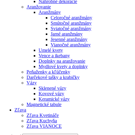
Náhrobné dekorácie
Aranžovanie
Aranžmány
Celoročné aranžmány
Smútočné aranžmány
Sviatočné aranžmány
Jarné aranžmány
Jesenné aranžmány
Vianočné aranžmány
Umelé kvety
Vence a ikebany
Doplnky na aranžovanie
Mydlové kvety a doplnky
Peňaženky a kľúčenky
Darčekové tašky a krabičky
Vázy
Sklenené vázy
Kovové vázy
Keramické vázy
Magnetické tabule
Zľava
Zľava Kvetináče
Zľava Kuchyňa
Zľava VIANOCE