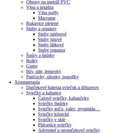
Obrusy na metráž PVC
Vlna a priadza
Vlna puffy
Macrame
Rukavice pletené
Stuhy a organzy
Stuhy saténové
Stuhy jutové
Stuhy látkové
Stuhy organza
Šnúry a šnúrky
Rolky
Gumy
Ihly, nite, lemovky
Pančuchy, silonky, ponožky
Aromaterapia
Darčekové balenia sviečok a difuzerov
Sviečky a kahance
Čajové sviečky, kahančeky
Sviečky figúrky
Sviečky guľa, valec, pyramída…
Sviečky kónické
Sviečky v skle
Plávajúce sviečky
Adventné a stromčekové sviečky