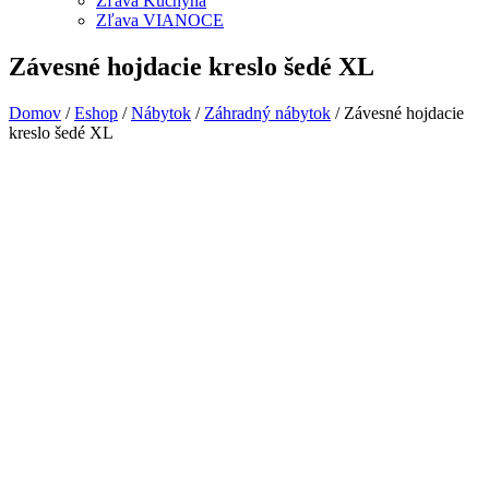
Zľava Kuchyňa
Zľava VIANOCE
Závesné hojdacie kreslo šedé XL
Domov
/
Eshop
/
Nábytok
/
Záhradný nábytok
/ Závesné hojdacie
kreslo šedé XL