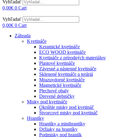
Vyhľadať
0,00
€
0
Cart
Vyhľadať
0,00
€
0
Cart
Záhrada
Kvetináče
Keramické kvetináče
ECO WOOD kvetináče
Kvetináče z prírodných materiálov
Plastové kvetináče
Závesné a nástenné kvetináče
Sklenené kvetináče a teráriá
Mrazuvdorné kvetináče
Magnetické kvetináče
Plechové obaly
Drevené debničky
Misky pod kvetináče
Okrúhle misky pod kvetináč
Štvorcové misky pod kvetináč
Hrantíky
Hrantíky a minihrantíky
Držiaky na hrantíky
Podmisky pod hrantík