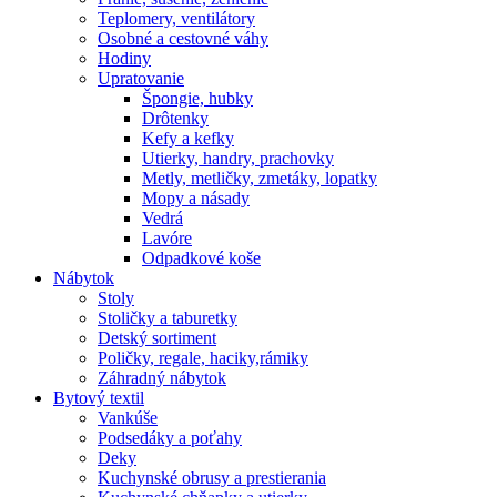
Teplomery, ventilátory
Osobné a cestovné váhy
Hodiny
Upratovanie
Špongie, hubky
Drôtenky
Kefy a kefky
Utierky, handry, prachovky
Metly, metličky, zmetáky, lopatky
Mopy a násady
Vedrá
Lavóre
Odpadkové koše
Nábytok
Stoly
Stoličky a taburetky
Detský sortiment
Poličky, regale, haciky,rámiky
Záhradný nábytok
Bytový textil
Vankúše
Podsedáky a poťahy
Deky
Kuchynské obrusy a prestierania