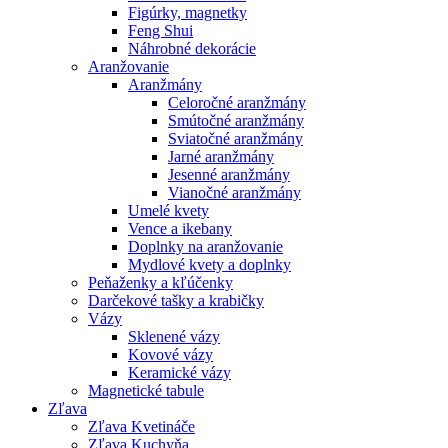
Figúrky, magnetky
Feng Shui
Náhrobné dekorácie
Aranžovanie
Aranžmány
Celoročné aranžmány
Smútočné aranžmány
Sviatočné aranžmány
Jarné aranžmány
Jesenné aranžmány
Vianočné aranžmány
Umelé kvety
Vence a ikebany
Doplnky na aranžovanie
Mydlové kvety a doplnky
Peňaženky a kľúčenky
Darčekové tašky a krabičky
Vázy
Sklenené vázy
Kovové vázy
Keramické vázy
Magnetické tabule
Zľava
Zľava Kvetináče
Zľava Kuchyňa