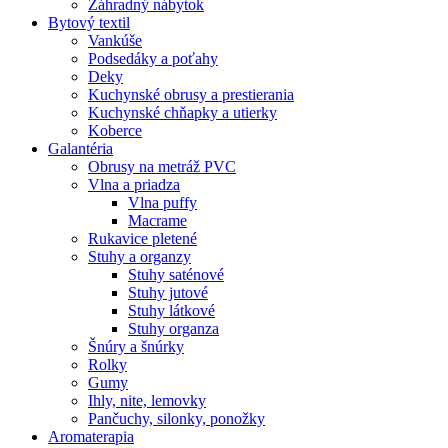
Záhradný nábytok
Bytový textil
Vankúše
Podsedáky a poťahy
Deky
Kuchynské obrusy a prestierania
Kuchynské chňapky a utierky
Koberce
Galantéria
Obrusy na metráž PVC
Vlna a priadza
Vlna puffy
Macrame
Rukavice pletené
Stuhy a organzy
Stuhy saténové
Stuhy jutové
Stuhy látkové
Stuhy organza
Šnúry a šnúrky
Rolky
Gumy
Ihly, nite, lemovky
Pančuchy, silonky, ponožky
Aromaterapia