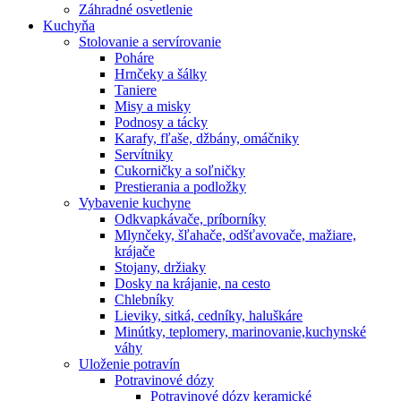
Záhradné osvetlenie
Kuchyňa
Stolovanie a servírovanie
Poháre
Hrnčeky a šálky
Taniere
Misy a misky
Podnosy a tácky
Karafy, fľaše, džbány, omáčniky
Servítniky
Cukorničky a soľničky
Prestierania a podložky
Vybavenie kuchyne
Odkvapkávače, príborníky
Mlynčeky, šľahače, odšťavovače, mažiare,
krájače
Stojany, držiaky
Dosky na krájanie, na cesto
Chlebníky
Lieviky, sitká, cedníky, haluškáre
Minútky, teplomery, marinovanie,kuchynské
váhy
Uloženie potravín
Potravinové dózy
Potravinové dózy keramické