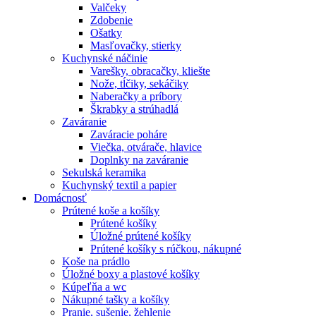
Valčeky
Zdobenie
Ošatky
Masľovačky, stierky
Kuchynské náčinie
Varešky, obracačky, kliešte
Nože, tĺčiky, sekáčiky
Naberačky a príbory
Škrabky a strúhadlá
Zaváranie
Zaváracie poháre
Viečka, otvárače, hlavice
Doplnky na zaváranie
Sekulská keramika
Kuchynský textil a papier
Domácnosť
Prútené koše a košíky
Prútené košíky
Úložné prútené košíky
Prútené košíky s rúčkou, nákupné
Koše na prádlo
Úložné boxy a plastové košíky
Kúpeľňa a wc
Nákupné tašky a košíky
Pranie, sušenie, žehlenie