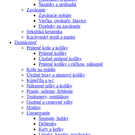
Škrabky a strúhadlá
Zaváranie
Zaváracie poháre
Viečka, otvárače, hlavice
Doplnky na zaváranie
Sekulská keramika
Kuchynský textil a papier
Domácnosť
Prútené koše a košíky
Prútené košíky
Úložné prútené košíky
Prútené košíky s rúčkou, nákupné
Koše na prádlo
Úložné boxy a plastové košíky
Kúpeľňa a wc
Nákupné tašky a košíky
Pranie, sušenie, žehlenie
Teplomery, ventilátory
Osobné a cestovné váhy
Hodiny
Upratovanie
Špongie, hubky
Drôtenky
Kefy a kefky
Utierky, handry, prachovky