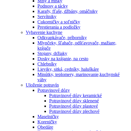
Misy a misky
Podnosy a tácky
Karafy, fľaše, džbány, omáčniky
Servítniky
Cukorničky a soľničky
Prestierania a podložky
Vybavenie kuchyne
Odkvapkávače, príborníky
Mlynčeky, šľahače, odšťavovače, mažiare,
krájače
Stojany, držiaky
Dosky na krájanie, na cesto
Chlebníky
Lieviky, sitká, cedníky, haluškáre
Minútky, teplomery, marinovanie,kuchynské
váhy
Uloženie potravín
Potravinové dózy
Potravinové dózy keramické
Potravinové dózy sklenené
Potravinové dózy plastové
Potravinové dózy plechové
Maselničky
Koreničky
Obedáre