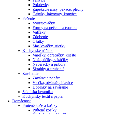
Panvice
Pokrievky
Zapekacie misy, pekáče, plechy
Čajníky, kávovary, konvice
Pečenie
Vykrajovačky
Formy na pečenie a tvorítka
Valčeky
Zdobenie
Ošatky
Masľovačky, stierky
Kuchynské náčinie
Varešky, obracačky, kliešte
Nože, tĺčiky, sekáčiky
Naberačky a príbory
Škrabky a strúhadlá
Zaváranie
Zaváracie poháre
Viečka, otvárače, hlavice
Doplnky na zaváranie
Sekulská keramika
Kuchynský textil a papier
Domácnosť
Prútené koše a košíky
Prútené košíky