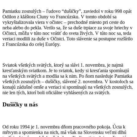
Pamiatku zosnulých – ľudovo “dušičky”, zaviedol v roku 998 opát
Odilon z kláštora Cluny vo Francúzsku. V tomto období sa
vykryštalizovala viera v očistec – prechodné miesto pri ceste do
neba alebo do pekla. Verilo sa, že sa duše trpiace za svoje hriechy v
Očistci, môžu v túto noc vrátiť do sveta živých. V túto noc sa, teda
veriaci modlili za duše v Očistci. Toto slávenie sa postupne rozšírilo
z Francúzska do celej Európy.
Sviatok všetkých svätých, ktorý sa slávi 1. novembra, je najmä
kresťanským sviatkom. Je to sviatok, kedy si kresťania spomínajú
na všetkých svätých a modlia sa k nim. Po ňom nasleduje Pamiatka
všetkých zosnulých – dušičky, slávené 2. novembra. V kostoloch sa
konajú zádušné omše a veriaci si spomínajú na všetkých zosnulých,
nie len tých, ktorí boli oficiálne vyhlásených za svätých.
Dušičky u nás
Od roku 1994 je 1. novembra dňom pracovného pokoja. Úcta k
mŕtvym a spomienka na nich, má však na Slovensku veľmi dlhú