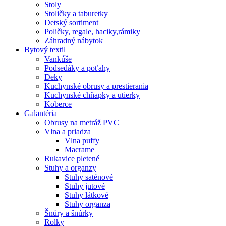
Stoly
Stoličky a taburetky
Detský sortiment
Poličky, regale, haciky,rámiky
Záhradný nábytok
Bytový textil
Vankúše
Podsedáky a poťahy
Deky
Kuchynské obrusy a prestierania
Kuchynské chňapky a utierky
Koberce
Galantéria
Obrusy na metráž PVC
Vlna a priadza
Vlna puffy
Macrame
Rukavice pletené
Stuhy a organzy
Stuhy saténové
Stuhy jutové
Stuhy látkové
Stuhy organza
Šnúry a šnúrky
Rolky