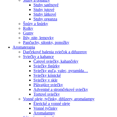
Stuhy a organzy
Stuhy saténové
Stuhy jutové
Stuhy látkové
Stuhy organza
Šnúry a šnúrky
Rolky
Gumy
Ihly, nite, lemovky
Pančuchy, silonky, ponožky
Aromaterapia
Darčekové balenia sviečok a difuzerov
Sviečky a kahance
Čajové sviečky, kahančeky
Sviečky figúrky
Sviečky guľa, valec, pyramída…
Sviečky kónické
Sviečky v skle
Plávajúce sviečky
Adventné a stromčekové sviečky
Tortové sviečky
Vonné oleje, tyčinky, difúzery, aromalampy
Éterické a vonné oleje
Vonné tyčinky
Aromalampy