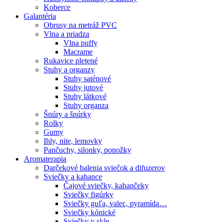
Koberce
Galantéria
Obrusy na metráž PVC
Vlna a priadza
Vlna puffy
Macrame
Rukavice pletené
Stuhy a organzy
Stuhy saténové
Stuhy jutové
Stuhy látkové
Stuhy organza
Šnúry a šnúrky
Rolky
Gumy
Ihly, nite, lemovky
Pančuchy, silonky, ponožky
Aromaterapia
Darčekové balenia sviečok a difuzerov
Sviečky a kahance
Čajové sviečky, kahančeky
Sviečky figúrky
Sviečky guľa, valec, pyramída…
Sviečky kónické
Sviečky v skle