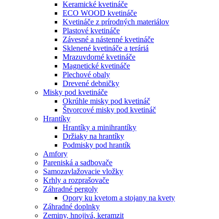
Keramické kvetináče
ECO WOOD kvetináče
Kvetináče z prírodných materiálov
Plastové kvetináče
Závesné a nástenné kvetináče
Sklenené kvetináče a teráriá
Mrazuvdorné kvetináče
Magnetické kvetináče
Plechové obaly
Drevené debničky
Misky pod kvetináče
Okrúhle misky pod kvetináč
Štvorcové misky pod kvetináč
Hrantíky
Hrantíky a minihrantíky
Držiaky na hrantíky
Podmisky pod hrantík
Amfory
Pareniská a sadbovače
Samozavlažovacie vložky
Krhly a rozprašovače
Záhradné pergoly
Opory ku kvetom a stojany na kvety
Záhradné doplnky
Zeminy, hnojivá, keramzit