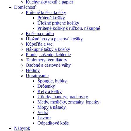
Kuchynský textil a papier
Domácnosť
Prútené koše a košíky
Prútené košíky
Úložné prútené košíky
Prútené košíky s rúčkou, nákupné
Koše na prádlo
Úložné boxy a plastové košíky
Kúpeľňa a wc
Nákupné tašky a košíky
Pranie, sušenie, žehlenie
Teplomery, ventilátory
Osobné a cestovné váhy
Hodiny
Upratovanie
Špongie, hubky
Drôtenky
Kefy a kefky
Utierky, handry, prachovky
Metly, metličky, zmetáky, lopatky
Mopy a násady
Vedrá
Lavóre
Odpadkové koše
Nábytok