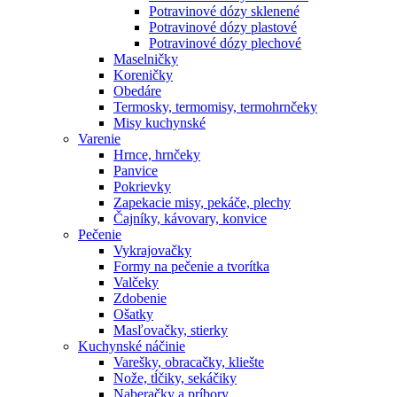
Potravinové dózy sklenené
Potravinové dózy plastové
Potravinové dózy plechové
Maselničky
Koreničky
Obedáre
Termosky, termomisy, termohrnčeky
Misy kuchynské
Varenie
Hrnce, hrnčeky
Panvice
Pokrievky
Zapekacie misy, pekáče, plechy
Čajníky, kávovary, konvice
Pečenie
Vykrajovačky
Formy na pečenie a tvorítka
Valčeky
Zdobenie
Ošatky
Masľovačky, stierky
Kuchynské náčinie
Varešky, obracačky, kliešte
Nože, tĺčiky, sekáčiky
Naberačky a príbory