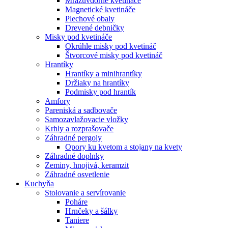
Mrazuvdorné kvetináče
Magnetické kvetináče
Plechové obaly
Drevené debničky
Misky pod kvetináče
Okrúhle misky pod kvetináč
Štvorcové misky pod kvetináč
Hrantíky
Hrantíky a minihrantíky
Držiaky na hrantíky
Podmisky pod hrantík
Amfory
Pareniská a sadbovače
Samozavlažovacie vložky
Krhly a rozprašovače
Záhradné pergoly
Opory ku kvetom a stojany na kvety
Záhradné doplnky
Zeminy, hnojivá, keramzit
Záhradné osvetlenie
Kuchyňa
Stolovanie a servírovanie
Poháre
Hrnčeky a šálky
Taniere