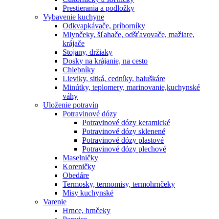
Prestierania a podložky
Vybavenie kuchyne
Odkvapkávače, príborníky
Mlynčeky, šľahače, odšťavovače, mažiare,
krájače
Stojany, držiaky
Dosky na krájanie, na cesto
Chlebníky
Lieviky, sitká, cedníky, haluškáre
Minútky, teplomery, marinovanie,kuchynské
váhy
Uloženie potravín
Potravinové dózy
Potravinové dózy keramické
Potravinové dózy sklenené
Potravinové dózy plastové
Potravinové dózy plechové
Maselničky
Koreničky
Obedáre
Termosky, termomisy, termohrnčeky
Misy kuchynské
Varenie
Hrnce, hrnčeky