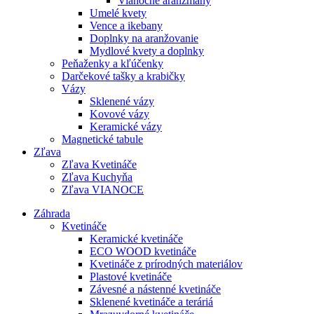
Vianočné aranžmány
Umelé kvety
Vence a ikebany
Doplnky na aranžovanie
Mydlové kvety a doplnky
Peňaženky a kľúčenky
Darčekové tašky a krabičky
Vázy
Sklenené vázy
Kovové vázy
Keramické vázy
Magnetické tabule
Zľava
Zľava Kvetináče
Zľava Kuchyňa
Zľava VIANOCE
Záhrada
Kvetináče
Keramické kvetináče
ECO WOOD kvetináče
Kvetináče z prírodných materiálov
Plastové kvetináče
Závesné a nástenné kvetináče
Sklenené kvetináče a teráriá