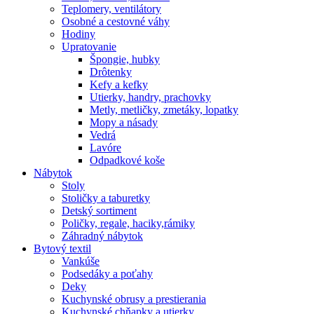
Teplomery, ventilátory
Osobné a cestovné váhy
Hodiny
Upratovanie
Špongie, hubky
Drôtenky
Kefy a kefky
Utierky, handry, prachovky
Metly, metličky, zmetáky, lopatky
Mopy a násady
Vedrá
Lavóre
Odpadkové koše
Nábytok
Stoly
Stoličky a taburetky
Detský sortiment
Poličky, regale, haciky,rámiky
Záhradný nábytok
Bytový textil
Vankúše
Podsedáky a poťahy
Deky
Kuchynské obrusy a prestierania
Kuchynské chňapky a utierky