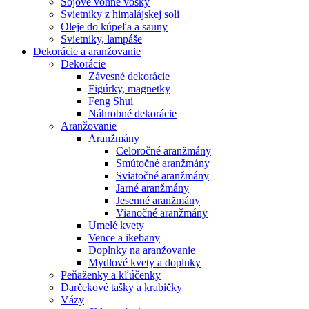
Sójové vonné vosky
Svietniky z himalájskej soli
Oleje do kúpeľa a sauny
Svietniky, lampáše
Dekorácie a aranžovanie
Dekorácie
Závesné dekorácie
Figúrky, magnetky
Feng Shui
Náhrobné dekorácie
Aranžovanie
Aranžmány
Celoročné aranžmány
Smútočné aranžmány
Sviatočné aranžmány
Jarné aranžmány
Jesenné aranžmány
Vianočné aranžmány
Umelé kvety
Vence a ikebany
Doplnky na aranžovanie
Mydlové kvety a doplnky
Peňaženky a kľúčenky
Darčekové tašky a krabičky
Vázy