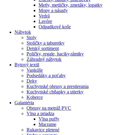
Metly, metličky, zmetáky, lopatky
Mopy a násady
Vedrá
Lavóre
Odpadkové koše
Nábytok
Stoly
Stoličky a taburetky
Detský sortiment
Poličky, regale, haciky,rámiky
Záhradný nábytok
Bytový textil
Vankúše
Podsedáky a poťahy
Deky
Kuchynské obrusy a prestierania
Kuchynské chňapky a utierky
Koberce
Galantéria
Obrusy na metráž PVC
Vlna a priadza
Vlna puffy
Macrame
Rukavice pletené