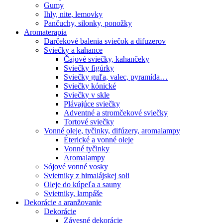
Gumy
Ihly, nite, lemovky
Pančuchy, silonky, ponožky
Aromaterapia
Darčekové balenia sviečok a difuzerov
Sviečky a kahance
Čajové sviečky, kahančeky
Sviečky figúrky
Sviečky guľa, valec, pyramída…
Sviečky kónické
Sviečky v skle
Plávajúce sviečky
Adventné a stromčekové sviečky
Tortové sviečky
Vonné oleje, tyčinky, difúzery, aromalampy
Éterické a vonné oleje
Vonné tyčinky
Aromalampy
Sójové vonné vosky
Svietniky z himalájskej soli
Oleje do kúpeľa a sauny
Svietniky, lampáše
Dekorácie a aranžovanie
Dekorácie
Závesné dekorácie