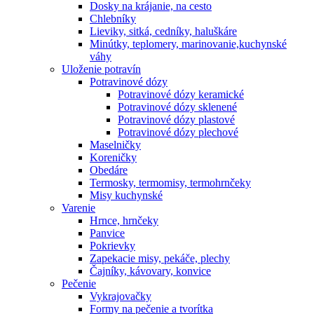
Dosky na krájanie, na cesto
Chlebníky
Lieviky, sitká, cedníky, haluškáre
Minútky, teplomery, marinovanie,kuchynské
váhy
Uloženie potravín
Potravinové dózy
Potravinové dózy keramické
Potravinové dózy sklenené
Potravinové dózy plastové
Potravinové dózy plechové
Maselničky
Koreničky
Obedáre
Termosky, termomisy, termohrnčeky
Misy kuchynské
Varenie
Hrnce, hrnčeky
Panvice
Pokrievky
Zapekacie misy, pekáče, plechy
Čajníky, kávovary, konvice
Pečenie
Vykrajovačky
Formy na pečenie a tvorítka