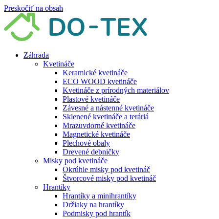
Preskočiť na obsah
Záhrada
Kvetináče
Keramické kvetináče
ECO WOOD kvetináče
Kvetináče z prírodných materiálov
Plastové kvetináče
Závesné a nástenné kvetináče
Sklenené kvetináče a teráriá
Mrazuvdorné kvetináče
Magnetické kvetináče
Plechové obaly
Drevené debničky
Misky pod kvetináče
Okrúhle misky pod kvetináč
Štvorcové misky pod kvetináč
Hrantíky
Hrantíky a minihrantíky
Držiaky na hrantíky
Podmisky pod hrantík