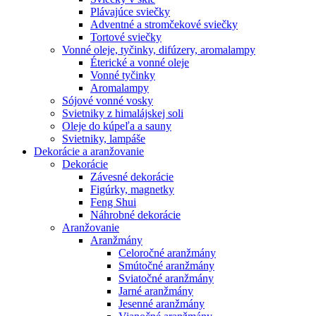
Plávajúce sviečky
Adventné a stromčekové sviečky
Tortové sviečky
Vonné oleje, tyčinky, difúzery, aromalampy
Éterické a vonné oleje
Vonné tyčinky
Aromalampy
Sójové vonné vosky
Svietniky z himalájskej soli
Oleje do kúpeľa a sauny
Svietniky, lampáše
Dekorácie a aranžovanie
Dekorácie
Závesné dekorácie
Figúrky, magnetky
Feng Shui
Náhrobné dekorácie
Aranžovanie
Aranžmány
Celoročné aranžmány
Smútočné aranžmány
Sviatočné aranžmány
Jarné aranžmány
Jesenné aranžmány