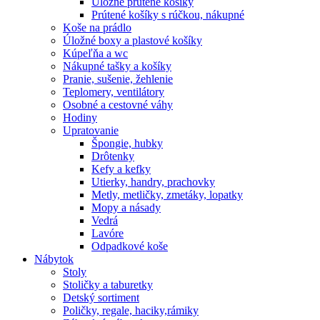
Úložné prútené košíky
Prútené košíky s rúčkou, nákupné
Koše na prádlo
Úložné boxy a plastové košíky
Kúpeľňa a wc
Nákupné tašky a košíky
Pranie, sušenie, žehlenie
Teplomery, ventilátory
Osobné a cestovné váhy
Hodiny
Upratovanie
Špongie, hubky
Drôtenky
Kefy a kefky
Utierky, handry, prachovky
Metly, metličky, zmetáky, lopatky
Mopy a násady
Vedrá
Lavóre
Odpadkové koše
Nábytok
Stoly
Stoličky a taburetky
Detský sortiment
Poličky, regale, haciky,rámiky