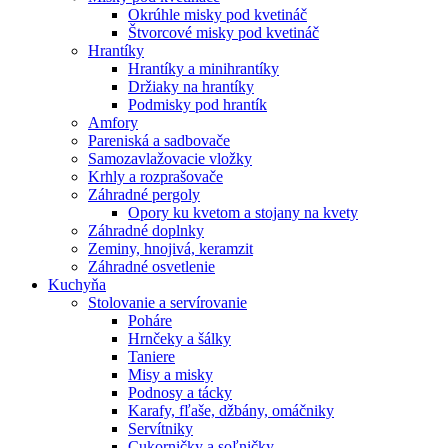
Okrúhle misky pod kvetináč
Štvorcové misky pod kvetináč
Hrantíky
Hrantíky a minihrantíky
Držiaky na hrantíky
Podmisky pod hrantík
Amfory
Pareniská a sadbovače
Samozavlažovacie vložky
Krhly a rozprašovače
Záhradné pergoly
Opory ku kvetom a stojany na kvety
Záhradné doplnky
Zeminy, hnojivá, keramzit
Záhradné osvetlenie
Kuchyňa
Stolovanie a servírovanie
Poháre
Hrnčeky a šálky
Taniere
Misy a misky
Podnosy a tácky
Karafy, fľaše, džbány, omáčniky
Servítniky
Cukorničky a soľničky