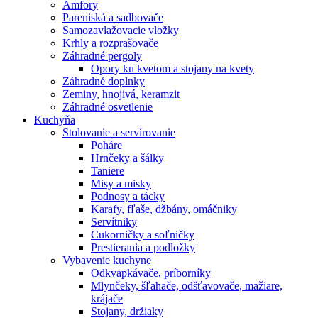
Amfory
Pareniská a sadbovače
Samozavlažovacie vložky
Krhly a rozprašovače
Záhradné pergoly
Opory ku kvetom a stojany na kvety
Záhradné doplnky
Zeminy, hnojivá, keramzit
Záhradné osvetlenie
Kuchyňa
Stolovanie a servírovanie
Poháre
Hrnčeky a šálky
Taniere
Misy a misky
Podnosy a tácky
Karafy, fľaše, džbány, omáčniky
Servítniky
Cukorničky a soľničky
Prestierania a podložky
Vybavenie kuchyne
Odkvapkávače, príborníky
Mlynčeky, šľahače, odšťavovače, mažiare,
krájače
Stojany, držiaky