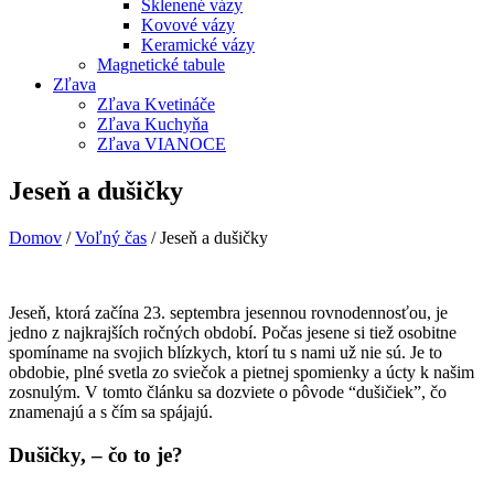
Sklenené vázy
Kovové vázy
Keramické vázy
Magnetické tabule
Zľava
Zľava Kvetináče
Zľava Kuchyňa
Zľava VIANOCE
Jeseň a dušičky
Domov
/
Voľný čas
/ Jeseň a dušičky
Jeseň, ktorá začína 23. septembra jesennou rovnodennosťou, je
jedno z najkrajších ročných období. Počas jesene si tiež osobitne
spomíname na svojich blízkych, ktorí tu s nami už nie sú. Je to
obdobie, plné svetla zo sviečok a pietnej spomienky a úcty k našim
zosnulým. V tomto článku sa dozviete o pôvode “dušičiek”, čo
znamenajú a s čím sa spájajú.
Dušičky, – čo to je?