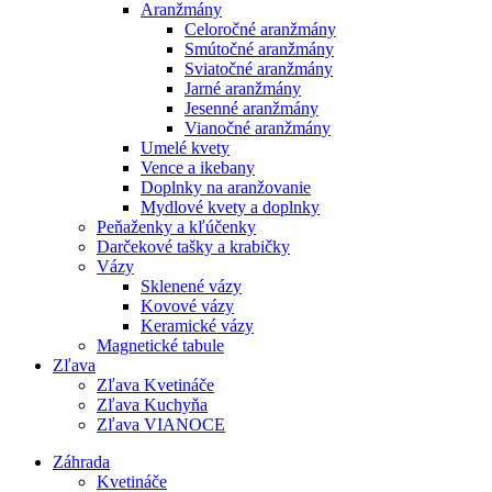
Aranžmány
Celoročné aranžmány
Smútočné aranžmány
Sviatočné aranžmány
Jarné aranžmány
Jesenné aranžmány
Vianočné aranžmány
Umelé kvety
Vence a ikebany
Doplnky na aranžovanie
Mydlové kvety a doplnky
Peňaženky a kľúčenky
Darčekové tašky a krabičky
Vázy
Sklenené vázy
Kovové vázy
Keramické vázy
Magnetické tabule
Zľava
Zľava Kvetináče
Zľava Kuchyňa
Zľava VIANOCE
Záhrada
Kvetináče