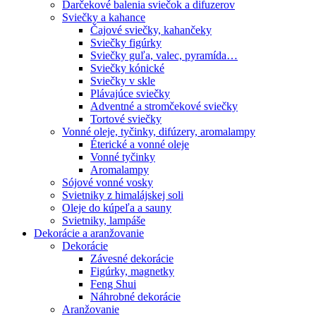
Darčekové balenia sviečok a difuzerov
Sviečky a kahance
Čajové sviečky, kahančeky
Sviečky figúrky
Sviečky guľa, valec, pyramída…
Sviečky kónické
Sviečky v skle
Plávajúce sviečky
Adventné a stromčekové sviečky
Tortové sviečky
Vonné oleje, tyčinky, difúzery, aromalampy
Éterické a vonné oleje
Vonné tyčinky
Aromalampy
Sójové vonné vosky
Svietniky z himalájskej soli
Oleje do kúpeľa a sauny
Svietniky, lampáše
Dekorácie a aranžovanie
Dekorácie
Závesné dekorácie
Figúrky, magnetky
Feng Shui
Náhrobné dekorácie
Aranžovanie