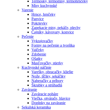
Termosky, termomisy, termohrnčeky
Misy kuchynské
Varenie
Hrnce, hrnčeky
Panvice
Pokrievky
Zapekacie misy, pekáče, plechy
Čajníky, kávovary, konvice
Pečenie
Vykrajovačky
Formy na pečenie a tvorítka
Valčeky
Zdobenie
Ošatky
Masľovačky, stierky
Kuchynské náčinie
Varešky, obracačky, kliešte
Nože, tĺčiky, sekáčiky
Naberačky a príbory
Škrabky a strúhadlá
Zaváranie
Zaváracie poháre
Viečka, otvárače, hlavice
Doplnky na zaváranie
Sekulská keramika