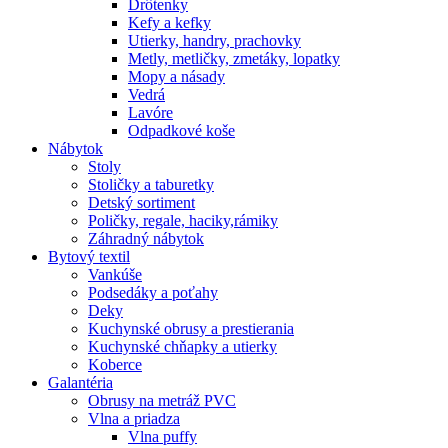
Drôtenky
Kefy a kefky
Utierky, handry, prachovky
Metly, metličky, zmetáky, lopatky
Mopy a násady
Vedrá
Lavóre
Odpadkové koše
Nábytok
Stoly
Stoličky a taburetky
Detský sortiment
Poličky, regale, haciky,rámiky
Záhradný nábytok
Bytový textil
Vankúše
Podsedáky a poťahy
Deky
Kuchynské obrusy a prestierania
Kuchynské chňapky a utierky
Koberce
Galantéria
Obrusy na metráž PVC
Vlna a priadza
Vlna puffy