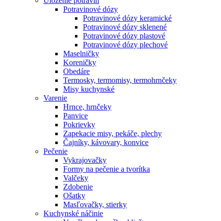
Uloženie potravín
Potravinové dózy
Potravinové dózy keramické
Potravinové dózy sklenené
Potravinové dózy plastové
Potravinové dózy plechové
Maselničky
Koreničky
Obedáre
Termosky, termomisy, termohrnčeky
Misy kuchynské
Varenie
Hrnce, hrnčeky
Panvice
Pokrievky
Zapekacie misy, pekáče, plechy
Čajníky, kávovary, konvice
Pečenie
Vykrajovačky
Formy na pečenie a tvorítka
Valčeky
Zdobenie
Ošatky
Masľovačky, stierky
Kuchynské náčinie