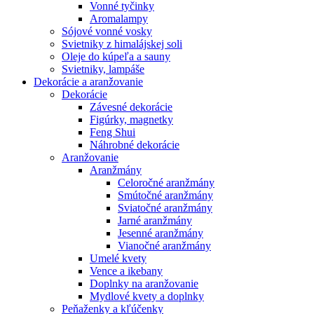
Vonné tyčinky
Aromalampy
Sójové vonné vosky
Svietniky z himalájskej soli
Oleje do kúpeľa a sauny
Svietniky, lampáše
Dekorácie a aranžovanie
Dekorácie
Závesné dekorácie
Figúrky, magnetky
Feng Shui
Náhrobné dekorácie
Aranžovanie
Aranžmány
Celoročné aranžmány
Smútočné aranžmány
Sviatočné aranžmány
Jarné aranžmány
Jesenné aranžmány
Vianočné aranžmány
Umelé kvety
Vence a ikebany
Doplnky na aranžovanie
Mydlové kvety a doplnky
Peňaženky a kľúčenky