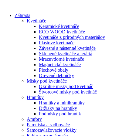
Preskočiť
na
Záhrada
obsah
Kvetináče
Keramické kvetináče
ECO WOOD kvetináče
Kvetináče z prírodných materiálov
Plastové kvetináče
Závesné a nástenné kvetináče
Sklenené kvetináče a teráriá
Mrazuvdorné kvetináče
Magnetické kvetináče
Plechové obaly
Drevené debničky
Misky pod kvetináče
Okrúhle misky pod kvetináč
Štvorcové misky pod kvetináč
Hrantíky
Hrantíky a minihrantíky
Držiaky na hrantíky
Podmisky pod hrantík
Amfory
Pareniská a sadbovače
Samozavlažovacie vložky
Krhly a rozprašovače