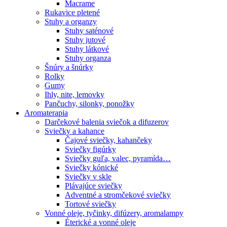
Macrame
Rukavice pletené
Stuhy a organzy
Stuhy saténové
Stuhy jutové
Stuhy látkové
Stuhy organza
Šnúry a šnúrky
Rolky
Gumy
Ihly, nite, lemovky
Pančuchy, silonky, ponožky
Aromaterapia
Darčekové balenia sviečok a difuzerov
Sviečky a kahance
Čajové sviečky, kahančeky
Sviečky figúrky
Sviečky guľa, valec, pyramída…
Sviečky kónické
Sviečky v skle
Plávajúce sviečky
Adventné a stromčekové sviečky
Tortové sviečky
Vonné oleje, tyčinky, difúzery, aromalampy
Éterické a vonné oleje