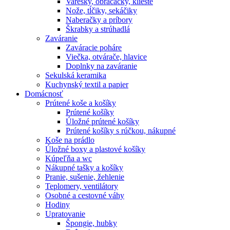
Varešky, obracačky, kliešte
Nože, tĺčiky, sekáčiky
Naberačky a príbory
Škrabky a strúhadlá
Zaváranie
Zaváracie poháre
Viečka, otvárače, hlavice
Doplnky na zaváranie
Sekulská keramika
Kuchynský textil a papier
Domácnosť
Prútené koše a košíky
Prútené košíky
Úložné prútené košíky
Prútené košíky s rúčkou, nákupné
Koše na prádlo
Úložné boxy a plastové košíky
Kúpeľňa a wc
Nákupné tašky a košíky
Pranie, sušenie, žehlenie
Teplomery, ventilátory
Osobné a cestovné váhy
Hodiny
Upratovanie
Špongie, hubky