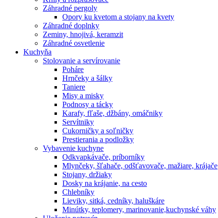
Záhradné pergoly
Opory ku kvetom a stojany na kvety
Záhradné doplnky
Zeminy, hnojivá, keramzit
Záhradné osvetlenie
Kuchyňa
Stolovanie a servírovanie
Poháre
Hrnčeky a šálky
Taniere
Misy a misky
Podnosy a tácky
Karafy, fľaše, džbány, omáčniky
Servítniky
Cukorničky a soľničky
Prestierania a podložky
Vybavenie kuchyne
Odkvapkávače, príborníky
Mlynčeky, šľahače, odšťavovače, mažiare, krájače
Stojany, držiaky
Dosky na krájanie, na cesto
Chlebníky
Lieviky, sitká, cedníky, haluškáre
Minútky, teplomery, marinovanie,kuchynské váhy