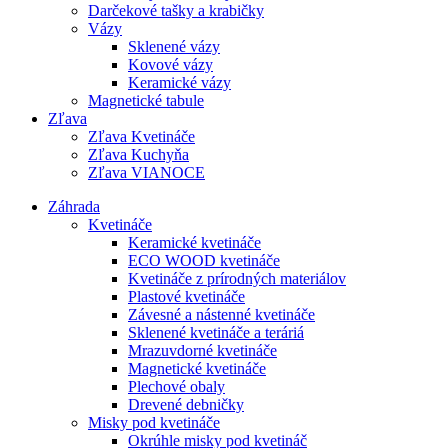
Darčekové tašky a krabičky
Vázy
Sklenené vázy
Kovové vázy
Keramické vázy
Magnetické tabule
Zľava
Zľava Kvetináče
Zľava Kuchyňa
Zľava VIANOCE
Záhrada
Kvetináče
Keramické kvetináče
ECO WOOD kvetináče
Kvetináče z prírodných materiálov
Plastové kvetináče
Závesné a nástenné kvetináče
Sklenené kvetináče a teráriá
Mrazuvdorné kvetináče
Magnetické kvetináče
Plechové obaly
Drevené debničky
Misky pod kvetináče
Okrúhle misky pod kvetináč