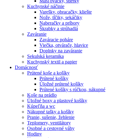
Masľovačky, stierky
Kuchynské náčinie
Varešky, obracačky, kliešte
Nože, tĺčiky, sekáčiky
Naberačky a príbory
Škrabky a strúhadlá
Zaváranie
Zaváracie poháre
Viečka, otvárače, hlavice
Doplnky na zaváranie
Sekulská keramika
Kuchynský textil a papier
Domácnosť
Prútené koše a košíky
Prútené košíky
Úložné prútené košíky
Prútené košíky s rúčkou, nákupné
Koše na prádlo
Úložné boxy a plastové košíky
Kúpeľňa a wc
Nákupné tašky a košíky
Pranie, sušenie, žehlenie
Teplomery, ventilátory
Osobné a cestovné váhy
Hodiny