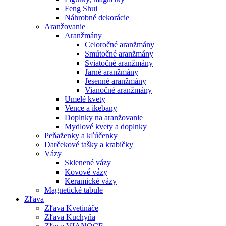
Feng Shui
Náhrobné dekorácie
Aranžovanie
Aranžmány
Celoročné aranžmány
Smútočné aranžmány
Sviatočné aranžmány
Jarné aranžmány
Jesenné aranžmány
Vianočné aranžmány
Umelé kvety
Vence a ikebany
Doplnky na aranžovanie
Mydlové kvety a doplnky
Peňaženky a kľúčenky
Darčekové tašky a krabičky
Vázy
Sklenené vázy
Kovové vázy
Keramické vázy
Magnetické tabule
Zľava
Zľava Kvetináče
Zľava Kuchyňa