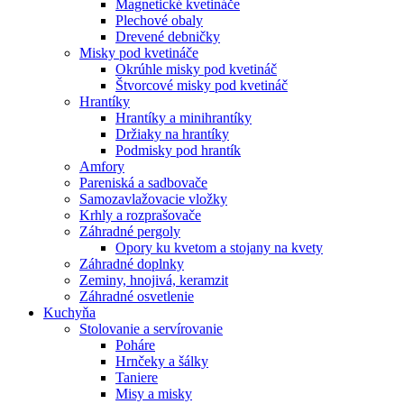
Magnetické kvetináče
Plechové obaly
Drevené debničky
Misky pod kvetináče
Okrúhle misky pod kvetináč
Štvorcové misky pod kvetináč
Hrantíky
Hrantíky a minihrantíky
Držiaky na hrantíky
Podmisky pod hrantík
Amfory
Pareniská a sadbovače
Samozavlažovacie vložky
Krhly a rozprašovače
Záhradné pergoly
Opory ku kvetom a stojany na kvety
Záhradné doplnky
Zeminy, hnojivá, keramzit
Záhradné osvetlenie
Kuchyňa
Stolovanie a servírovanie
Poháre
Hrnčeky a šálky
Taniere
Misy a misky