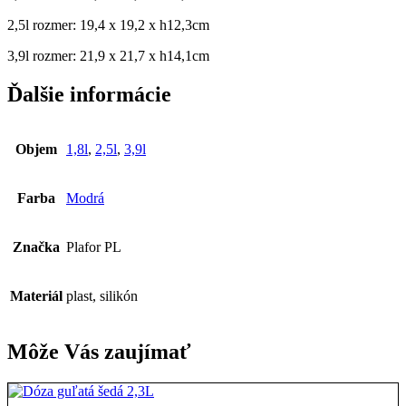
2,5l rozmer: 19,4 x 19,2 x h12,3cm
3,9l rozmer: 21,9 x 21,7 x h14,1cm
Ďalšie informácie
Objem
1,8l
,
2,5l
,
3,9l
Farba
Modrá
Značka
Plafor PL
Materiál
plast, silikón
Môže Vás zaujímať