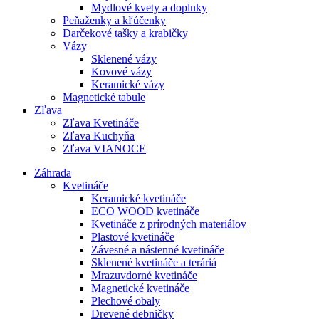
Mydlové kvety a doplnky
Peňaženky a kľúčenky
Darčekové tašky a krabičky
Vázy
Sklenené vázy
Kovové vázy
Keramické vázy
Magnetické tabule
Zľava
Zľava Kvetináče
Zľava Kuchyňa
Zľava VIANOCE
Záhrada
Kvetináče
Keramické kvetináče
ECO WOOD kvetináče
Kvetináče z prírodných materiálov
Plastové kvetináče
Závesné a nástenné kvetináče
Sklenené kvetináče a teráriá
Mrazuvdorné kvetináče
Magnetické kvetináče
Plechové obaly
Drevené debničky