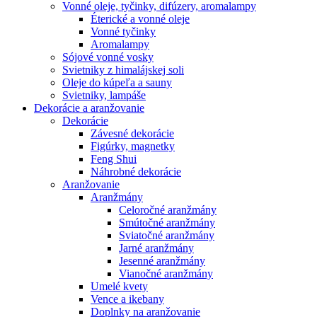
Vonné oleje, tyčinky, difúzery, aromalampy
Éterické a vonné oleje
Vonné tyčinky
Aromalampy
Sójové vonné vosky
Svietniky z himalájskej soli
Oleje do kúpeľa a sauny
Svietniky, lampáše
Dekorácie a aranžovanie
Dekorácie
Závesné dekorácie
Figúrky, magnetky
Feng Shui
Náhrobné dekorácie
Aranžovanie
Aranžmány
Celoročné aranžmány
Smútočné aranžmány
Sviatočné aranžmány
Jarné aranžmány
Jesenné aranžmány
Vianočné aranžmány
Umelé kvety
Vence a ikebany
Doplnky na aranžovanie