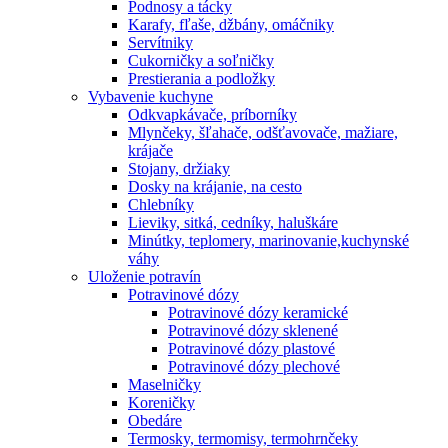
Podnosy a tácky
Karafy, fľaše, džbány, omáčniky
Servítniky
Cukorničky a soľničky
Prestierania a podložky
Vybavenie kuchyne
Odkvapkávače, príborníky
Mlynčeky, šľahače, odšťavovače, mažiare,
krájače
Stojany, držiaky
Dosky na krájanie, na cesto
Chlebníky
Lieviky, sitká, cedníky, haluškáre
Minútky, teplomery, marinovanie,kuchynské
váhy
Uloženie potravín
Potravinové dózy
Potravinové dózy keramické
Potravinové dózy sklenené
Potravinové dózy plastové
Potravinové dózy plechové
Maselničky
Koreničky
Obedáre
Termosky, termomisy, termohrnčeky