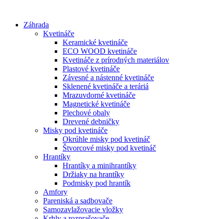
Preskočiť
na
Záhrada
obsah
Kvetináče
Keramické kvetináče
ECO WOOD kvetináče
Kvetináče z prírodných materiálov
Plastové kvetináče
Závesné a nástenné kvetináče
Sklenené kvetináče a teráriá
Mrazuvdorné kvetináče
Magnetické kvetináče
Plechové obaly
Drevené debničky
Misky pod kvetináče
Okrúhle misky pod kvetináč
Štvorcové misky pod kvetináč
Hrantíky
Hrantíky a minihrantíky
Držiaky na hrantíky
Podmisky pod hrantík
Amfory
Pareniská a sadbovače
Samozavlažovacie vložky
Krhly a rozprašovače