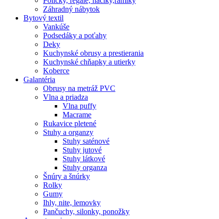
Poličky, regale, haciky,rámiky
Záhradný nábytok
Bytový textil
Vankúše
Podsedáky a poťahy
Deky
Kuchynské obrusy a prestierania
Kuchynské chňapky a utierky
Koberce
Galantéria
Obrusy na metráž PVC
Vlna a priadza
Vlna puffy
Macrame
Rukavice pletené
Stuhy a organzy
Stuhy saténové
Stuhy jutové
Stuhy látkové
Stuhy organza
Šnúry a šnúrky
Rolky
Gumy
Ihly, nite, lemovky
Pančuchy, silonky, ponožky