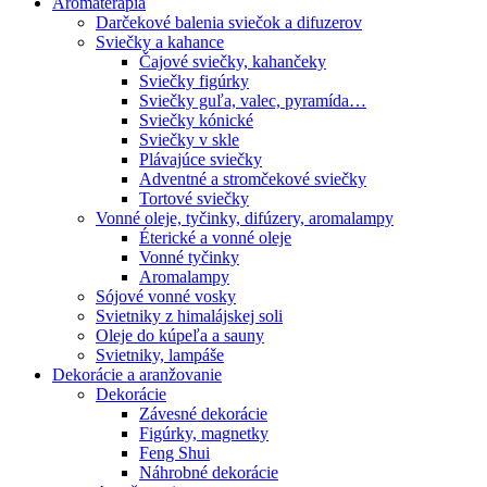
Aromaterapia
Darčekové balenia sviečok a difuzerov
Sviečky a kahance
Čajové sviečky, kahančeky
Sviečky figúrky
Sviečky guľa, valec, pyramída…
Sviečky kónické
Sviečky v skle
Plávajúce sviečky
Adventné a stromčekové sviečky
Tortové sviečky
Vonné oleje, tyčinky, difúzery, aromalampy
Éterické a vonné oleje
Vonné tyčinky
Aromalampy
Sójové vonné vosky
Svietniky z himalájskej soli
Oleje do kúpeľa a sauny
Svietniky, lampáše
Dekorácie a aranžovanie
Dekorácie
Závesné dekorácie
Figúrky, magnetky
Feng Shui
Náhrobné dekorácie