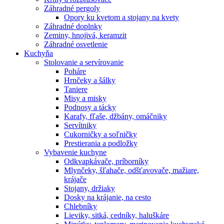
Záhradné pergoly
Opory ku kvetom a stojany na kvety
Záhradné doplnky
Zeminy, hnojivá, keramzit
Záhradné osvetlenie
Kuchyňa
Stolovanie a servírovanie
Poháre
Hrnčeky a šálky
Taniere
Misy a misky
Podnosy a tácky
Karafy, fľaše, džbány, omáčniky
Servítniky
Cukorničky a soľničky
Prestierania a podložky
Vybavenie kuchyne
Odkvapkávače, príborníky
Mlynčeky, šľahače, odšťavovače, mažiare,
krájače
Stojany, držiaky
Dosky na krájanie, na cesto
Chlebníky
Lieviky, sitká, cedníky, haluškáre