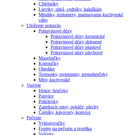
Chlebníky
Lieviky, sitká, cedníky, haluškáre
Minútky, teplomery, marinovanie,kuchynské
váhy
Uloženie potravín
Potravinové dózy
Potravinové dózy keramické
Potravinové dózy sklenené
Potravinové dózy plastové
Potravinové dózy plechové
Maselničky
Koreničky
Obedáre
Termosky, termomisy, termohrnčeky
Misy kuchynské
Varenie
Hrnce, hrnčeky
Panvice
Pokrievky
Zapekacie misy, pekáče, plechy
Čajníky, kávovary, konvice
Pečenie
Vykrajovačky
Formy na pečenie a tvorítka
Valčeky