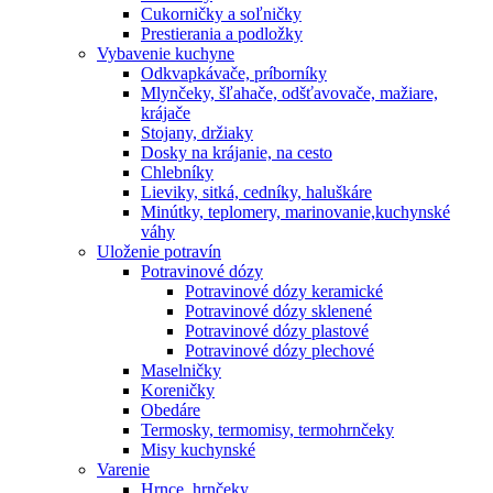
Cukorničky a soľničky
Prestierania a podložky
Vybavenie kuchyne
Odkvapkávače, príborníky
Mlynčeky, šľahače, odšťavovače, mažiare,
krájače
Stojany, držiaky
Dosky na krájanie, na cesto
Chlebníky
Lieviky, sitká, cedníky, haluškáre
Minútky, teplomery, marinovanie,kuchynské
váhy
Uloženie potravín
Potravinové dózy
Potravinové dózy keramické
Potravinové dózy sklenené
Potravinové dózy plastové
Potravinové dózy plechové
Maselničky
Koreničky
Obedáre
Termosky, termomisy, termohrnčeky
Misy kuchynské
Varenie
Hrnce, hrnčeky