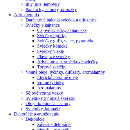
Ihly, nite, lemovky
Pančuchy, silonky, ponožky
Aromaterapia
Darčekové balenia sviečok a difuzerov
Sviečky a kahance
Čajové sviečky, kahančeky
Sviečky figúrky
Sviečky guľa, valec, pyramída…
Sviečky kónické
Sviečky v skle
Plávajúce sviečky
Adventné a stromčekové sviečky
Tortové sviečky
Vonné oleje, tyčinky, difúzery, aromalampy
Éterické a vonné oleje
Vonné tyčinky
Aromalampy
Sójové vonné vosky
Svietniky z himalájskej soli
Oleje do kúpeľa a sauny
Svietniky, lampáše
Dekorácie a aranžovanie
Dekorácie
Závesné dekorácie
Figúrky, magnetky