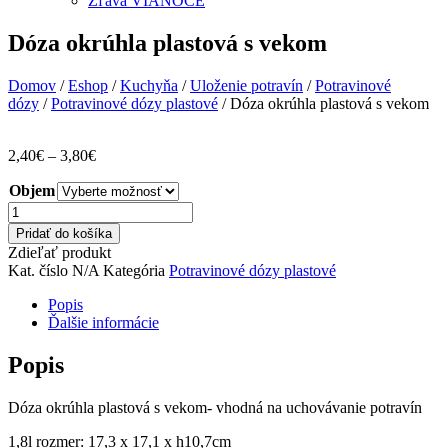
Zľava VIANOCE
Dóza okrúhla plastová s vekom
Domov
/
Eshop
/
Kuchyňa
/
Uloženie potravín
/
Potravinové
dózy
/
Potravinové dózy plastové
/ Dóza okrúhla plastová s vekom
Price
2,40
€
–
3,80
€
range:
Objem
2,40€
through
množstvo
3,80€
Dóza
Pridať do košíka
okrúhla
Zdieľať produkt
plastová
Kat. číslo
N/A
Kategória
Potravinové dózy plastové
s
vekom
Popis
Ďalšie informácie
Popis
Dóza okrúhla plastová s vekom- vhodná na uchovávanie potravín
1,8l rozmer: 17,3 x 17,1 x h10,7cm