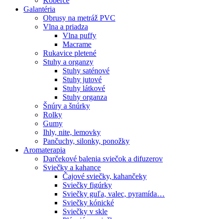
Koberce
Galantéria
Obrusy na metráž PVC
Vlna a priadza
Vlna puffy
Macrame
Rukavice pletené
Stuhy a organzy
Stuhy saténové
Stuhy jutové
Stuhy látkové
Stuhy organza
Šnúry a šnúrky
Rolky
Gumy
Ihly, nite, lemovky
Pančuchy, silonky, ponožky
Aromaterapia
Darčekové balenia sviečok a difuzerov
Sviečky a kahance
Čajové sviečky, kahančeky
Sviečky figúrky
Sviečky guľa, valec, pyramída…
Sviečky kónické
Sviečky v skle