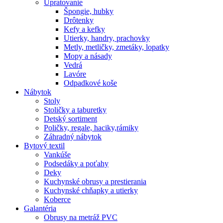
Upratovanie
Špongie, hubky
Drôtenky
Kefy a kefky
Utierky, handry, prachovky
Metly, metličky, zmetáky, lopatky
Mopy a násady
Vedrá
Lavóre
Odpadkové koše
Nábytok
Stoly
Stoličky a taburetky
Detský sortiment
Poličky, regale, haciky,rámiky
Záhradný nábytok
Bytový textil
Vankúše
Podsedáky a poťahy
Deky
Kuchynské obrusy a prestierania
Kuchynské chňapky a utierky
Koberce
Galantéria
Obrusy na metráž PVC