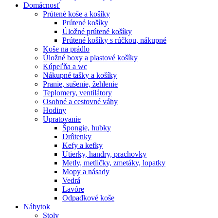
Domácnosť
Prútené koše a košíky
Prútené košíky
Úložné prútené košíky
Prútené košíky s rúčkou, nákupné
Koše na prádlo
Úložné boxy a plastové košíky
Kúpeľňa a wc
Nákupné tašky a košíky
Pranie, sušenie, žehlenie
Teplomery, ventilátory
Osobné a cestovné váhy
Hodiny
Upratovanie
Špongie, hubky
Drôtenky
Kefy a kefky
Utierky, handry, prachovky
Metly, metličky, zmetáky, lopatky
Mopy a násady
Vedrá
Lavóre
Odpadkové koše
Nábytok
Stoly