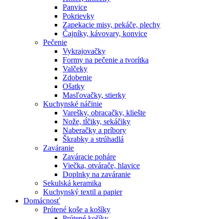
Panvice
Pokrievky
Zapekacie misy, pekáče, plechy
Čajníky, kávovary, konvice
Pečenie
Vykrajovačky
Formy na pečenie a tvorítka
Valčeky
Zdobenie
Ošatky
Masľovačky, stierky
Kuchynské náčinie
Varešky, obracačky, kliešte
Nože, tĺčiky, sekáčiky
Naberačky a príbory
Škrabky a strúhadlá
Zaváranie
Zaváracie poháre
Viečka, otvárače, hlavice
Doplnky na zaváranie
Sekulská keramika
Kuchynský textil a papier
Domácnosť
Prútené koše a košíky
Prútené košíky