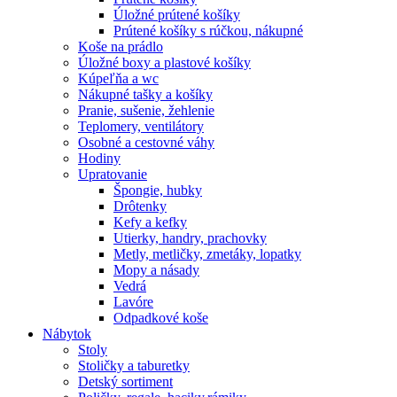
Úložné prútené košíky
Prútené košíky s rúčkou, nákupné
Koše na prádlo
Úložné boxy a plastové košíky
Kúpeľňa a wc
Nákupné tašky a košíky
Pranie, sušenie, žehlenie
Teplomery, ventilátory
Osobné a cestovné váhy
Hodiny
Upratovanie
Špongie, hubky
Drôtenky
Kefy a kefky
Utierky, handry, prachovky
Metly, metličky, zmetáky, lopatky
Mopy a násady
Vedrá
Lavóre
Odpadkové koše
Nábytok
Stoly
Stoličky a taburetky
Detský sortiment