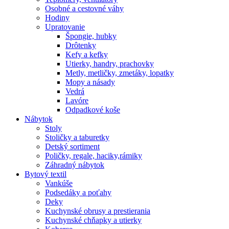
Osobné a cestovné váhy
Hodiny
Upratovanie
Špongie, hubky
Drôtenky
Kefy a kefky
Utierky, handry, prachovky
Metly, metličky, zmetáky, lopatky
Mopy a násady
Vedrá
Lavóre
Odpadkové koše
Nábytok
Stoly
Stoličky a taburetky
Detský sortiment
Poličky, regale, haciky,rámiky
Záhradný nábytok
Bytový textil
Vankúše
Podsedáky a poťahy
Deky
Kuchynské obrusy a prestierania
Kuchynské chňapky a utierky