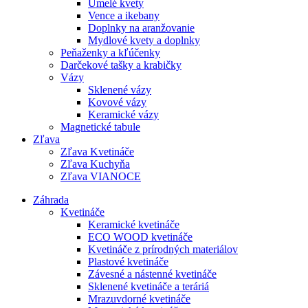
Umelé kvety
Vence a ikebany
Doplnky na aranžovanie
Mydlové kvety a doplnky
Peňaženky a kľúčenky
Darčekové tašky a krabičky
Vázy
Sklenené vázy
Kovové vázy
Keramické vázy
Magnetické tabule
Zľava
Zľava Kvetináče
Zľava Kuchyňa
Zľava VIANOCE
Záhrada
Kvetináče
Keramické kvetináče
ECO WOOD kvetináče
Kvetináče z prírodných materiálov
Plastové kvetináče
Závesné a nástenné kvetináče
Sklenené kvetináče a teráriá
Mrazuvdorné kvetináče