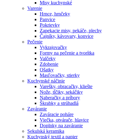
Misy kuchynské
Varenie
Hrnce, hrnčeky
Panvice
Pokrievky
Zapekacie misy, pekáče, plechy
Čajníky, kávovary, konvice
Pečenie
Vykrajovačky
Formy na pečenie a tvorítka
Valčeky
Zdobenie
Ošatky
Masľovačky, stierky
Kuchynské náčinie
Varešky, obracačky, kliešte
Nože, tĺčiky, sekáčiky
Naberačky a príbory
Škrabky a strúhadlá
Zaváranie
Zaváracie poháre
Viečka, otvárače, hlavice
Doplnky na zaváranie
Sekulská keramika
Kuchynský textil a papier