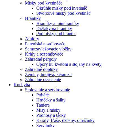
Misky pod kvetináče
Okrúhle misky pod kvetináč
Štvorcové misky pod kvetináč
Hrantíky
Hrantíky a minihrantíky
Držiaky na hrantíky
Podmisky pod hrantík
Amfory
Pareniská a sadbovače
Samozavlažovacie vložky
Krhly a rozprašovače
Záhradné pergoly
Opory ku kvetom a stojany na kvety
Záhradné doplnky
Zeminy, hnojivá, keramzit
Záhradné osvetlenie
Kuchyňa
Stolovanie a servírovanie
Poháre
Hrnčeky a šálky
Taniere
Misy a misky
Podnosy a tácky
Karafy, fľaše, džbány, omáčniky
Servítniky