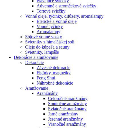
Plávajúce sviečky
Adventné a stromčekové sviečky
Tortové sviečky
Vonné oleje, tyčinky, difúzery, aromalampy
Éterické a vonné oleje
Vonné tyčinky
Aromalampy
Sójové vonné vosky
Svietniky z himalájskej soli
Oleje do kúpeľa a sauny
Svietniky, lampáše
Dekorácie a aranžovanie
Dekorácie
Závesné dekorácie
Figúrky, magnetky
Feng Shui
Náhrobné dekorácie
Aranžovanie
Aranžmány
Celoročné aranžmány
Smútočné aranžmány
Sviatočné aranžmány
Jarné aranžmány
Jesenné aranžmány
Vianočné aranžmány