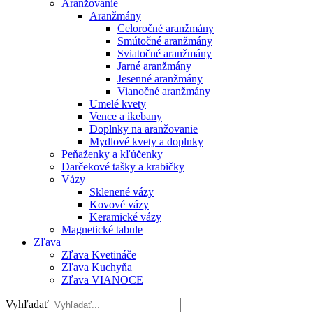
Aranžovanie
Aranžmány
Celoročné aranžmány
Smútočné aranžmány
Sviatočné aranžmány
Jarné aranžmány
Jesenné aranžmány
Vianočné aranžmány
Umelé kvety
Vence a ikebany
Doplnky na aranžovanie
Mydlové kvety a doplnky
Peňaženky a kľúčenky
Darčekové tašky a krabičky
Vázy
Sklenené vázy
Kovové vázy
Keramické vázy
Magnetické tabule
Zľava
Zľava Kvetináče
Zľava Kuchyňa
Zľava VIANOCE
Vyhľadať