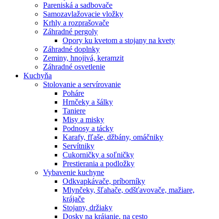
Pareniská a sadbovače
Samozavlažovacie vložky
Krhly a rozprašovače
Záhradné pergoly
Opory ku kvetom a stojany na kvety
Záhradné doplnky
Zeminy, hnojivá, keramzit
Záhradné osvetlenie
Kuchyňa
Stolovanie a servírovanie
Poháre
Hrnčeky a šálky
Taniere
Misy a misky
Podnosy a tácky
Karafy, fľaše, džbány, omáčniky
Servítniky
Cukorničky a soľničky
Prestierania a podložky
Vybavenie kuchyne
Odkvapkávače, príborníky
Mlynčeky, šľahače, odšťavovače, mažiare,
krájače
Stojany, držiaky
Dosky na krájanie, na cesto