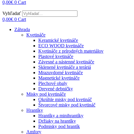
0,00
€
0
Cart
Vyhľadať
0,00
€
0
Cart
Záhrada
Kvetináče
Keramické kvetináče
ECO WOOD kvetináče
Kvetináče z prírodných materiálov
Plastové kvetináče
Závesné a nástenné kvetináče
Sklenené kvetináče a teráriá
Mrazuvdorné kvetináče
Magnetické kvetináče
Plechové obaly
Drevené debničky
Misky pod kvetináče
Okrúhle misky pod kvetináč
Štvorcové misky pod kvetináč
Hrantíky
Hrantíky a minihrantíky
Držiaky na hrantíky
Podmisky pod hrantík
Amfory