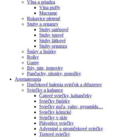
Vlna a priadza
Vlna puffy
Macrame
Rukavice pletené
Stuhy a organzy
Stuhy saténové
Stuhy jutové
Stuhy látkové
Stuhy organza
Šnúry a šnúrky
Rolky
Gumy
Ihly, nite, lemovky
Pančuchy, silonky, ponožky
Aromaterapia
Darčekové balenia sviečok a difuzerov
Sviečky a kahance
Čajové sviečky, kahančeky
Sviečky figúrky
Sviečky guľa, valec, pyramída…
Sviečky kónické
Sviečky v skle
Plávajúce sviečky
Adventné a stromčekové sviečky
Tortové sviečky