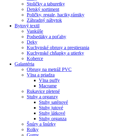
Stoličky a taburetky
Detský sortiment
Poličky, regale, haciky,rámiky
Záhradný nábytok
Bytový textil
Vankúše
Podsedáky a poťahy
Deky
Kuchynské obrusy a prestierania
Kuchynské chňapky a utierky
Koberce
Galantéria
Obrusy na metráž PVC
Vlna a priadza
Vlna puffy
Macrame
Rukavice pletené
Stuhy a organzy
Stuhy saténové
Stuhy jutové
Stuhy látkové
Stuhy organza
Šnúry a šnúrky
Rolky
Gumy