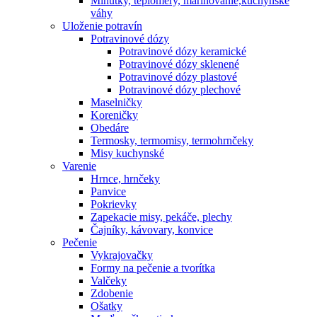
Minútky, teplomery, marinovanie,kuchynské
váhy
Uloženie potravín
Potravinové dózy
Potravinové dózy keramické
Potravinové dózy sklenené
Potravinové dózy plastové
Potravinové dózy plechové
Maselničky
Koreničky
Obedáre
Termosky, termomisy, termohrnčeky
Misy kuchynské
Varenie
Hrnce, hrnčeky
Panvice
Pokrievky
Zapekacie misy, pekáče, plechy
Čajníky, kávovary, konvice
Pečenie
Vykrajovačky
Formy na pečenie a tvorítka
Valčeky
Zdobenie
Ošatky