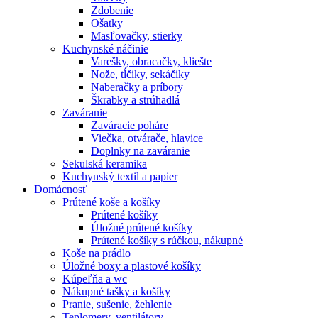
Zdobenie
Ošatky
Masľovačky, stierky
Kuchynské náčinie
Varešky, obracačky, kliešte
Nože, tĺčiky, sekáčiky
Naberačky a príbory
Škrabky a strúhadlá
Zaváranie
Zaváracie poháre
Viečka, otvárače, hlavice
Doplnky na zaváranie
Sekulská keramika
Kuchynský textil a papier
Domácnosť
Prútené koše a košíky
Prútené košíky
Úložné prútené košíky
Prútené košíky s rúčkou, nákupné
Koše na prádlo
Úložné boxy a plastové košíky
Kúpeľňa a wc
Nákupné tašky a košíky
Pranie, sušenie, žehlenie
Teplomery, ventilátory